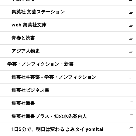
開
ウ
し
集英社 文芸ステーション
く
ィ
い
新
ン
ウ
し
web 集英社文庫
ド
ィ
い
新
ウ
ン
ウ
し
青春と読書
で
ド
ィ
い
新
開
ウ
ン
ウ
し
アジア人物史
く
で
ド
ィ
い
新
開
ウ
ン
ウ
し
学芸・ノンフィクション・新書
く
で
ド
ィ
い
開
ウ
ン
ウ
集英社学芸部 - 学芸・ノンフィクション
く
で
ド
ィ
新
開
ウ
ン
し
集英社ビジネス書
く
で
ド
い
新
開
ウ
ウ
し
集英社新書
く
で
ィ
い
新
開
ン
ウ
し
集英社新書プラス - 知の水先案内人
く
ド
ィ
い
新
ウ
ン
ウ
し
1日5分で、明日は変わる よみタイ yomitai
で
ド
ィ
い
新
開
ウ