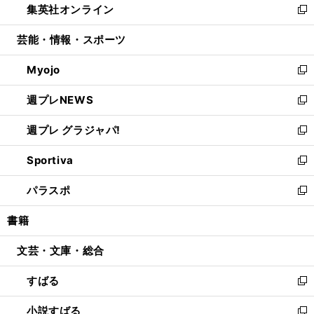
集英社オンライン
く
で
ド
ィ
い
新
開
ウ
ン
ウ
し
芸能・情報・スポーツ
く
で
ド
ィ
い
開
ウ
ン
ウ
Myojo
く
で
ド
ィ
新
開
ウ
ン
し
週プレNEWS
く
で
ド
い
新
開
ウ
ウ
し
週プレ グラジャパ!
く
で
ィ
い
新
開
ン
ウ
し
Sportiva
く
ド
ィ
い
新
ウ
ン
ウ
し
パラスポ
で
ド
ィ
い
新
開
ウ
ン
ウ
し
書籍
く
で
ド
ィ
い
開
ウ
ン
ウ
文芸・文庫・総合
く
で
ド
ィ
開
ウ
ン
すばる
く
で
ド
新
開
ウ
し
小説すばる
く
で
い
新