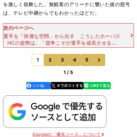
を激しく鼓舞した。無観客のアリーナに響いた彼の怒号
は、テレビ中継からでもわかったほどだ。
次のページへ
選手を「快適な空間」から出す こうしたホーバス
HCの姿勢は、「競争こそが選手を成長させる」
「練習で私のプレッシャーに耐えられないようで
は、大舞台の試合で力を発揮することなどできな
次
1
2
3
4
5
のページへ
い」といった信念から
1 / 5
いいね
Xでポストする
LINEで送る
line
faceboo
x
k
Googleの「優先ソース」について