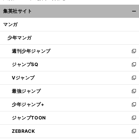
ウ
集英社サイト
ィ
開
ン
く/
マンガ
ド
閉
ウ
じ
少年マンガ
で
る
開
週刊少年ジャンプ
く
新
し
ジャンプSQ
い
新
ウ
し
Vジャンプ
ィ
い
新
ン
ウ
し
最強ジャンプ
ド
ィ
い
新
ウ
ン
ウ
し
少年ジャンプ+
で
ド
ィ
い
新
開
ウ
ン
ウ
し
ジャンプTOON
く
で
ド
ィ
い
新
開
ウ
ン
ウ
し
ZEBRACK
く
で
ド
ィ
い
新
開
ウ
ン
ウ
し