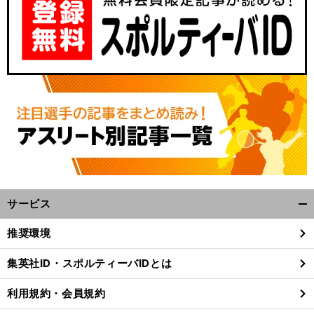
。
考
サービス
前
開
へ
3P
く/
推奨環境
閉
じ
集英社ID・スポルティーバIDとは
る
利用規約・会員規約