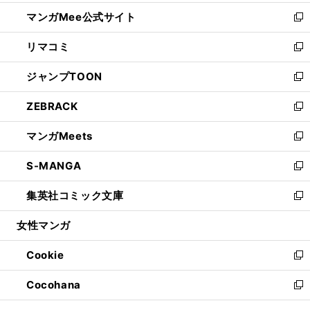
開
ン
ウ
し
マンガMee公式サイト
く
ド
ィ
い
新
ウ
ン
ウ
し
リマコミ
で
ド
ィ
い
新
開
ウ
ン
ウ
し
ジャンプTOON
く
で
ド
ィ
い
新
開
ウ
ン
ウ
し
ZEBRACK
く
で
ド
ィ
い
新
開
ウ
ン
ウ
し
マンガMeets
く
で
ド
ィ
い
新
開
ウ
ン
ウ
し
S-MANGA
く
で
ド
ィ
い
新
開
ウ
ン
ウ
し
集英社コミック文庫
く
で
ド
ィ
い
新
開
ウ
ン
ウ
し
女性マンガ
く
で
ド
ィ
い
開
ウ
ン
ウ
Cookie
く
で
ド
ィ
新
開
ウ
ン
し
Cocohana
く
で
ド
い
新
開
ウ
ウ
し