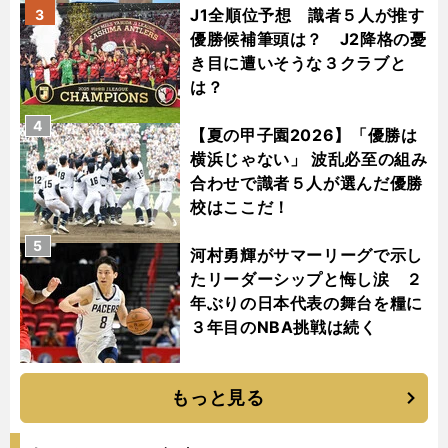
J1全順位予想 識者５人が推す
3
優勝候補筆頭は？ J2降格の憂
き目に遭いそうな３クラブと
は？
4
【夏の甲子園2026】「優勝は
横浜じゃない」 波乱必至の組み
合わせで識者５人が選んだ優勝
校はここだ！
5
河村勇輝がサマーリーグで示し
たリーダーシップと悔し涙 ２
年ぶりの日本代表の舞台を糧に
３年目のNBA挑戦は続く
もっと見る