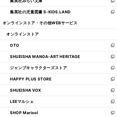
集英社みらい文庫
く
で
ド
ィ
新
開
ウ
ン
し
集英社の児童図書 S-KIDS.LAND
く
で
ド
い
新
開
ウ
ウ
し
オンラインストア・
その他WEBサービス
く
で
ィ
い
開
ン
ウ
オンラインストア
く
ド
ィ
ウ
ン
OTO
で
ド
新
開
ウ
し
SHUEISHA MANGA-ART HERITAGE
く
で
い
新
開
ウ
し
ジャンプキャラクターズストア
く
ィ
い
新
ン
ウ
し
HAPPY PLUS STORE
ド
ィ
い
新
ウ
ン
ウ
し
SHUEISHA VOX
で
ド
ィ
い
新
開
ウ
ン
ウ
し
LEEマルシェ
く
で
ド
ィ
い
新
開
ウ
ン
ウ
し
SHOP Marisol
く
で
ド
ィ
い
新