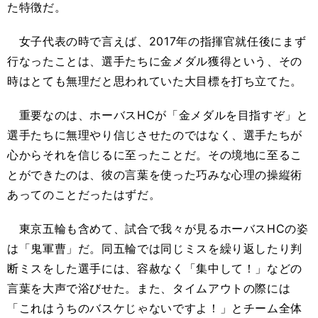
た特徴だ。
女子代表の時で言えば、2017年の指揮官就任後にまず
行なったことは、選手たちに金メダル獲得という、その
時はとても無理だと思われていた大目標を打ち立てた。
重要なのは、ホーバスHCが「金メダルを目指すぞ」と
選手たちに無理やり信じさせたのではなく、選手たちが
心からそれを信じるに至ったことだ。その境地に至るこ
とができたのは、彼の言葉を使った巧みな心理の操縦術
あってのことだったはずだ。
東京五輪も含めて、試合で我々が見るホーバスHCの姿
は「鬼軍曹」だ。同五輪では同じミスを繰り返したり判
断ミスをした選手には、容赦なく「集中して！」などの
言葉を大声で浴びせた。また、タイムアウトの際には
「これはうちのバスケじゃないですよ！」とチーム全体