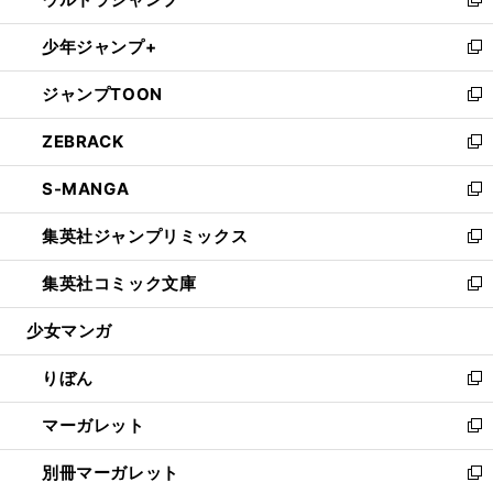
ド
ィ
い
新
開
ウ
ン
ウ
し
少年ジャンプ+
く
で
ド
ィ
い
新
開
ウ
ン
ウ
し
ジャンプTOON
く
で
ド
ィ
い
新
開
ウ
ン
ウ
し
ZEBRACK
く
で
ド
ィ
い
新
開
ウ
ン
ウ
し
S-MANGA
く
で
ド
ィ
い
新
開
ウ
ン
ウ
し
集英社ジャンプリミックス
く
で
ド
ィ
い
新
開
ウ
ン
ウ
し
集英社コミック文庫
く
で
ド
ィ
い
新
開
ウ
ン
ウ
し
少女マンガ
く
で
ド
ィ
い
開
ウ
ン
ウ
りぼん
く
で
ド
ィ
新
開
ウ
ン
し
マーガレット
く
で
ド
い
新
開
ウ
ウ
し
別冊マーガレット
く
で
ィ
い
新