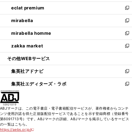
開
ウ
ン
ウ
し
eclat premium
く
で
ド
ィ
い
新
開
ウ
ン
ウ
し
mirabella
く
で
ド
ィ
い
新
開
ウ
ン
ウ
し
mirabella homme
く
で
ド
ィ
い
新
開
ウ
ン
ウ
し
zakka market
く
で
ド
ィ
い
新
開
ウ
ン
ウ
し
その他WEBサービス
く
で
ド
ィ
い
開
ウ
ン
ウ
集英社アドナビ
く
で
ド
ィ
新
開
ウ
ン
し
集英社エディターズ・ラボ
く
で
ド
い
新
開
ウ
ウ
し
く
で
ィ
い
開
ン
ウ
ABJマークは、この電子書店・電子書籍配信サービスが、著作権者からコンテ
く
ド
ィ
ンツ使用許諾を得た正規版配信サービスであることを示す登録商標（登録番号
ウ
ン
第6091713号）です。ABJマークの詳細、ABJマークを掲示しているサービス
で
ド
の一覧はこちら。
開
ウ
https://aebs.or.jp/
新