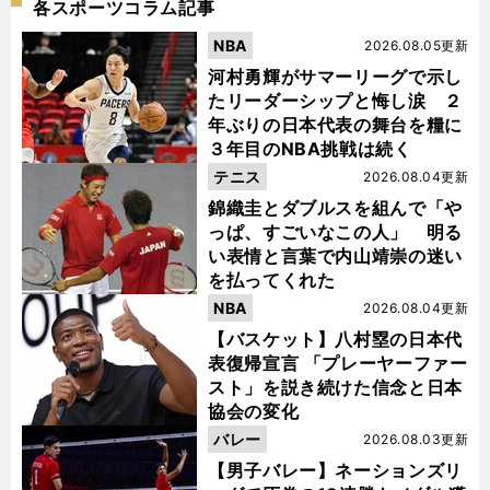
各スポーツコラム記事
NBA
2026.08.05更新
河村勇輝がサマーリーグで示し
たリーダーシップと悔し涙 ２
年ぶりの日本代表の舞台を糧に
３年目のNBA挑戦は続く
テニス
2026.08.04更新
錦織圭とダブルスを組んで「や
っぱ、すごいなこの人」 明る
い表情と言葉で内山靖崇の迷い
を払ってくれた
NBA
2026.08.04更新
【バスケット】八村塁の日本代
表復帰宣言 「プレーヤーファー
スト」を説き続けた信念と日本
協会の変化
バレー
2026.08.03更新
【男子バレー】ネーションズリ