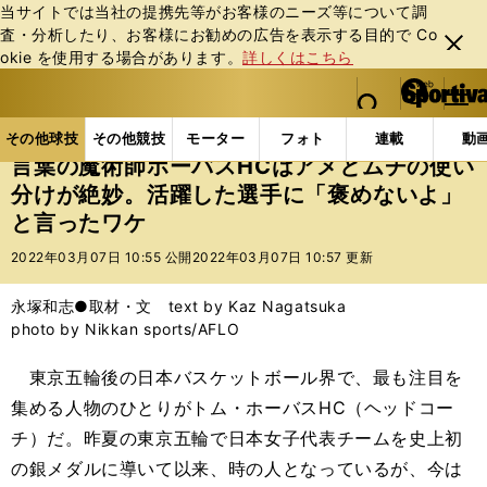
当サイトでは当社の提携先等がお客様のニーズ等について調
査・分析したり、お客様にお勧めの広告を表⽰する⽬的で Co
閉じ
okie を使⽤する場合があります。
詳しくはこちら
る
マイペ
web Sportiva (webスポルティーバ)
検索
メニュ
we
ー
その他球技の記事一覧
バスケットボール
国内バス
b
ジ
その他球技
その他競技
モーター
フォト
連載
動
ス
言葉の魔術師ホーバスHCはアメとムチの使い
ポ
分けが絶妙。活躍した選手に「褒めないよ」
ル
と言ったワケ
テ
ィ
2022年03月07日 10:55 公開
2022年03月07日 10:57 更新
ー
バ
永塚和志●取材・文 text by Kaz Nagatsuka
photo by Nikkan sports/AFLO
東京五輪後の日本バスケットボール界で、最も注目を
集める人物のひとりがトム・ホーバスHC（ヘッドコー
チ）だ。昨夏の東京五輪で日本女子代表チームを史上初
の銀メダルに導いて以来、時の人となっているが、今は