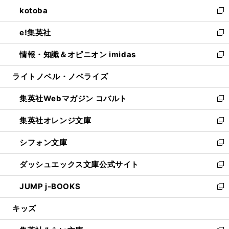
ン
ウ
し
kotoba
く
で
ド
ィ
い
新
開
ウ
ン
ウ
し
e!集英社
く
で
ド
ィ
い
新
開
ウ
ン
ウ
し
情報・知識＆オピニオン imidas
く
で
ド
ィ
い
新
開
ウ
ン
ウ
し
ライトノベル・ノベライズ
く
で
ド
ィ
い
開
ウ
ン
ウ
集英社Webマガジン コバルト
く
で
ド
ィ
新
開
ウ
ン
し
集英社オレンジ文庫
く
で
ド
い
新
開
ウ
ウ
し
シフォン文庫
く
で
ィ
い
新
開
ン
ウ
し
ダッシュエックス文庫公式サイト
く
ド
ィ
い
新
ウ
ン
ウ
し
JUMP j-BOOKS
で
ド
ィ
い
新
開
ウ
ン
ウ
し
キッズ
く
で
ド
ィ
い
開
ウ
ン
ウ