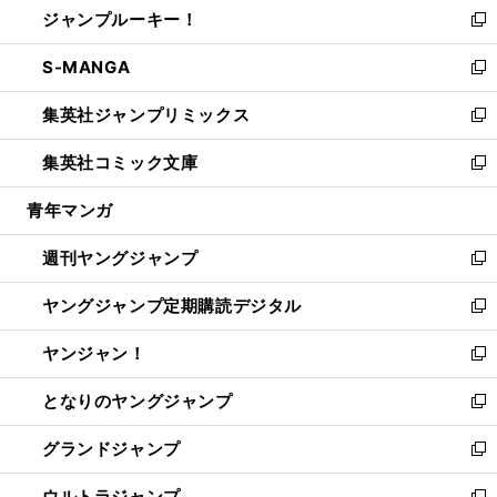
ジャンプルーキー！
く
で
ド
ィ
い
新
開
ウ
ン
ウ
し
S-MANGA
く
で
ド
ィ
い
新
開
ウ
ン
ウ
し
集英社ジャンプリミックス
く
で
ド
ィ
い
新
開
ウ
ン
ウ
し
集英社コミック文庫
く
で
ド
ィ
い
新
開
ウ
ン
ウ
し
青年マンガ
く
で
ド
ィ
い
開
ウ
ン
ウ
週刊ヤングジャンプ
く
で
ド
ィ
新
開
ウ
ン
し
ヤングジャンプ定期購読デジタル
く
で
ド
い
新
開
ウ
ウ
し
ヤンジャン！
く
で
ィ
い
新
開
ン
ウ
し
となりのヤングジャンプ
く
ド
ィ
い
新
ウ
ン
ウ
し
グランドジャンプ
で
ド
ィ
い
新
開
ウ
ン
ウ
し
ウルトラジャンプ
く
で