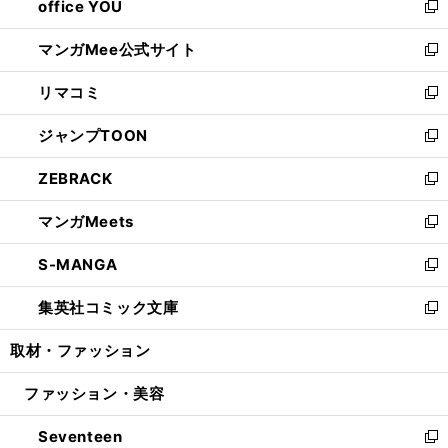
office YOU
く
で
ィ
い
新
開
ン
ウ
し
マンガMee公式サイト
く
ド
ィ
い
新
ウ
ン
ウ
し
リマコミ
で
ド
ィ
い
新
開
ウ
ン
ウ
し
ジャンプTOON
く
で
ド
ィ
い
新
開
ウ
ン
ウ
し
ZEBRACK
く
で
ド
ィ
い
新
開
ウ
ン
ウ
し
マンガMeets
く
で
ド
ィ
い
新
開
ウ
ン
ウ
し
S-MANGA
く
で
ド
ィ
い
新
開
ウ
ン
ウ
し
集英社コミック文庫
く
で
ド
ィ
い
新
開
ウ
ン
ウ
し
取材・ファッション
く
で
ド
ィ
い
開
ウ
ン
ウ
ファッション・美容
く
で
ド
ィ
開
ウ
ン
Seventeen
く
で
ド
新