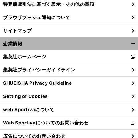
特定商取引法に基づく表示・その他の事項
ブラウザプッシュ通知について
サイトマップ
企業情報
開
く/
集英社ホームページ
新
閉
し
じ
集英社プライバシーガイドライン
い
る
ウ
SHUEISHA Privacy Guideline
ィ
ン
Setting of Cookies
ド
ウ
web Sportivaについて
で
開
Web Sportivaについてのお問い合わせ
く
新
し
広告についてのお問い合わせ
い