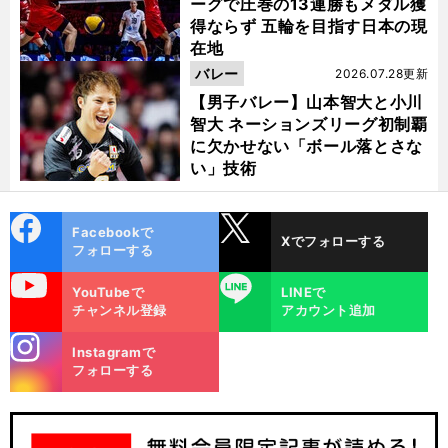
ーグで圧巻の13連勝もメダル獲
得ならず 五輪を目指す日本の現
在地
バレー
2026.07.28更新
【男子バレー】山本智大と小川
智大 ネーションズリーグ初制覇
に欠かせない「ボール落とさな
い」技術
cebo
X
Facebookで
Xでフォローする
ok
フォローする
uTube
LINE
YouTubeで
LINEで
チャンネル登録
アカウント追加
stagra
Instagramで
m
フォローする