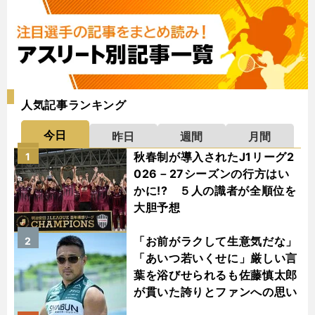
人気記事ランキング
今日
昨日
週間
月間
秋春制が導入されたJ1リーグ2
1
026－27シーズンの行方はい
かに!? ５人の識者が全順位を
大胆予想
「お前がラクして生意気だな」
2
「あいつ若いくせに」厳しい言
葉を浴びせられるも佐藤慎太郎
が貫いた誇りとファンへの思い