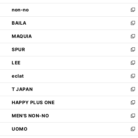
開
ウ
し
non-no
く
で
い
新
開
ウ
し
BAILA
く
ィ
い
新
ン
ウ
し
MAQUIA
ド
ィ
い
新
ウ
ン
ウ
し
SPUR
で
ド
ィ
い
新
開
ウ
ン
ウ
し
LEE
く
で
ド
ィ
い
新
開
ウ
ン
ウ
し
eclat
く
で
ド
ィ
い
新
開
ウ
ン
ウ
し
T JAPAN
く
で
ド
ィ
い
新
開
ウ
ン
ウ
し
HAPPY PLUS ONE
く
で
ド
ィ
い
新
開
ウ
ン
ウ
し
MEN'S NON-NO
く
で
ド
ィ
い
新
開
ウ
ン
ウ
し
UOMO
く
で
ド
ィ
い
新
開
ウ
ン
ウ
し