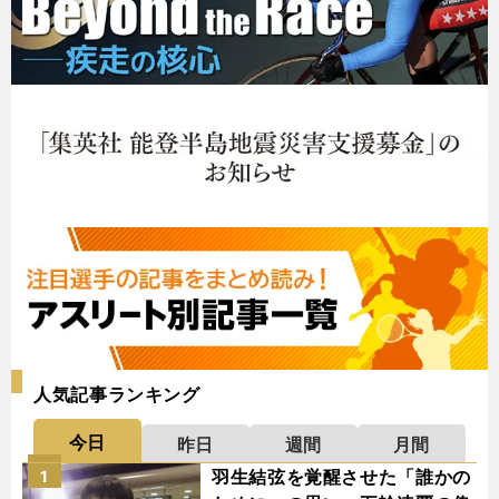
人気記事ランキング
今日
昨日
週間
月間
羽生結弦を覚醒させた「誰かの
1