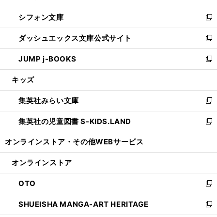
開
ウ
ウ
し
シフォン文庫
く
で
ィ
い
新
開
ン
ウ
し
ダッシュエックス文庫公式サイト
く
ド
ィ
い
新
ウ
ン
ウ
し
JUMP j-BOOKS
で
ド
ィ
い
新
開
ウ
ン
ウ
し
キッズ
く
で
ド
ィ
い
開
ウ
ン
ウ
集英社みらい文庫
く
で
ド
ィ
新
開
ウ
ン
し
集英社の児童図書 S-KIDS.LAND
く
で
ド
い
新
開
ウ
ウ
し
オンラインストア・
その他WEBサービス
く
で
ィ
い
開
ン
ウ
オンラインストア
く
ド
ィ
ウ
ン
OTO
で
ド
新
開
ウ
し
SHUEISHA MANGA-ART HERITAGE
く
で
い
新
開
ウ
し