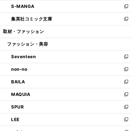
ウ
ン
ウ
し
S-MANGA
く
で
ド
ィ
い
新
開
ウ
ン
ウ
し
集英社コミック文庫
く
で
ド
ィ
い
新
開
ウ
ン
ウ
し
取材・ファッション
く
で
ド
ィ
い
開
ウ
ン
ウ
ファッション・美容
く
で
ド
ィ
開
ウ
ン
Seventeen
く
で
ド
新
開
ウ
し
non-no
く
で
い
新
開
ウ
し
BAILA
く
ィ
い
新
ン
ウ
し
MAQUIA
ド
ィ
い
新
ウ
ン
ウ
し
SPUR
で
ド
ィ
い
新
開
ウ
ン
ウ
し
LEE
く
で
ド
ィ
い
新
開
ウ
ン
ウ
し