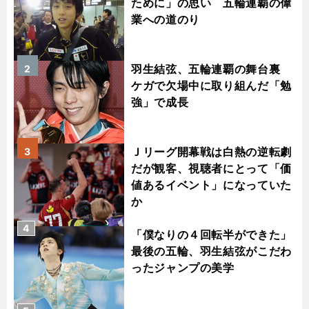
ために」の思い 五輪連覇の偉
業への道のり
羽生結弦、五輪連覇の舞台裏
2
ケガで欠場中に取り組んだ「勉
強」で成長
Ｊリーグ開幕戦は白熱の逆転劇
3
だが観客、視聴者にとって「価
値あるイベント」になっていた
か
4
「僕なりの４回転半ができた」
最後の五輪、羽生結弦がこだわ
ったジャンプの美学