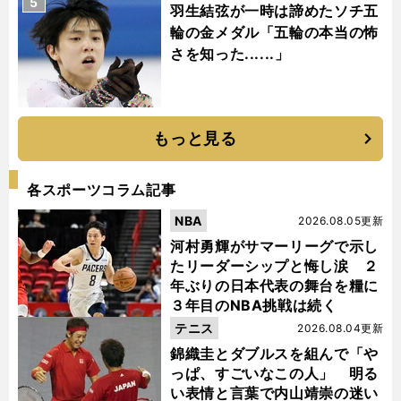
5
羽生結弦が一時は諦めたソチ五
輪の金メダル「五輪の本当の怖
さを知った......」
もっと見る
各スポーツコラム記事
NBA
2026.08.05更新
河村勇輝がサマーリーグで示し
たリーダーシップと悔し涙 ２
年ぶりの日本代表の舞台を糧に
３年目のNBA挑戦は続く
テニス
2026.08.04更新
錦織圭とダブルスを組んで「や
っぱ、すごいなこの人」 明る
い表情と言葉で内山靖崇の迷い