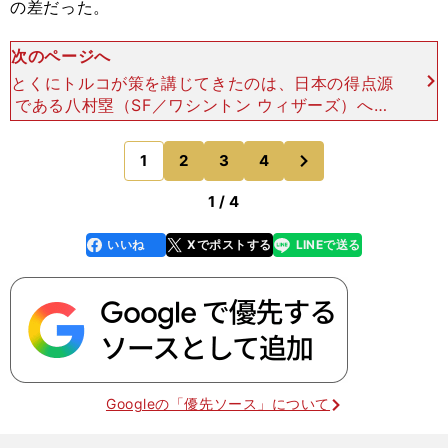
の差だった。
次のページへ
とくにトルコが策を講じてきたのは、日本の得点源
である八村塁（SF／ワシントン ウィザーズ）への
対策だった。実は八村は、中国入りしてから体調を
崩していた。試合前の２日間は微熱ではあるが、発
次
1
2
3
4
のページへ
熱していたこと
1 / 4
いいね
Xでポストする
LINEで送る
line
faceboo
x
k
Googleの「優先ソース」について