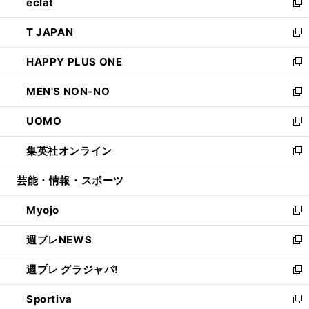
eclat
く
で
ド
ィ
い
新
開
ウ
ン
ウ
し
T JAPAN
く
で
ド
ィ
い
新
開
ウ
ン
ウ
し
HAPPY PLUS ONE
く
で
ド
ィ
い
新
開
ウ
ン
ウ
し
MEN'S NON-NO
く
で
ド
ィ
い
新
開
ウ
ン
ウ
し
UOMO
く
で
ド
ィ
い
新
開
ウ
ン
ウ
し
集英社オンライン
く
で
ド
ィ
い
新
開
ウ
ン
ウ
し
芸能・情報・スポーツ
く
で
ド
ィ
い
開
ウ
ン
ウ
Myojo
く
で
ド
ィ
新
開
ウ
ン
し
週プレNEWS
く
で
ド
い
新
開
ウ
ウ
し
週プレ グラジャパ!
く
で
ィ
い
新
開
ン
ウ
し
Sportiva
く
ド
ィ
い
新