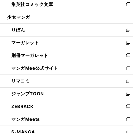
集英社コミック文庫
く
で
ド
ィ
い
新
開
ウ
ン
ウ
し
少女マンガ
く
で
ド
ィ
い
開
ウ
ン
ウ
りぼん
く
で
ド
ィ
新
開
ウ
ン
し
マーガレット
く
で
ド
い
新
開
ウ
ウ
し
別冊マーガレット
く
で
ィ
い
新
開
ン
ウ
し
マンガMee公式サイト
く
ド
ィ
い
新
ウ
ン
ウ
し
リマコミ
で
ド
ィ
い
新
開
ウ
ン
ウ
し
ジャンプTOON
く
で
ド
ィ
い
新
開
ウ
ン
ウ
し
ZEBRACK
く
で
ド
ィ
い
新
開
ウ
ン
ウ
し
マンガMeets
く
で
ド
ィ
い
新
開
ウ
ン
ウ
し
S-MANGA
く
で
ド
ィ
い