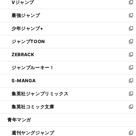
Vジャンプ
ィ
い
新
ン
ウ
し
最強ジャンプ
ド
ィ
い
新
ウ
ン
ウ
し
少年ジャンプ+
で
ド
ィ
い
新
開
ウ
ン
ウ
し
ジャンプTOON
く
で
ド
ィ
い
新
開
ウ
ン
ウ
し
ZEBRACK
く
で
ド
ィ
い
新
開
ウ
ン
ウ
し
ジャンプルーキー！
く
で
ド
ィ
い
新
開
ウ
ン
ウ
し
S-MANGA
く
で
ド
ィ
い
新
開
ウ
ン
ウ
し
集英社ジャンプリミックス
く
で
ド
ィ
い
新
開
ウ
ン
ウ
し
集英社コミック文庫
く
で
ド
ィ
い
新
開
ウ
ン
ウ
し
青年マンガ
く
で
ド
ィ
い
開
ウ
ン
ウ
週刊ヤングジャンプ
く
で
ド
ィ
新