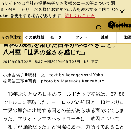
当サイトでは当社の提携先等がお客様のニーズ等について調
査・分析したり、お客様にお勧めの広告を表⽰する⽬的で Co
閉じ
okie を使⽤する場合があります。
詳しくはこちら
る
マイペ
web Sportiva (webスポルティーバ)
検索
メニュ
we
ー
その他球技の記事一覧
バスケットボール
国内バス
b
ジ
その他球技
その他競技
モーター
フォト
連載
動
ス
Ｗ杯の洗礼を浴びた日本がやるべきこと。
ポ
八村塁「世界の強さを感じた」
ル
テ
2019年09月02日 18:37 公開
2019年09月03日 11:21 更新
ィ
ー
小永吉陽子●取材・文 text by Konagayoshi Yoko
バ
松岡健三郎●写真 photo by Matsuoka kenzaburo
13年ぶりとなる日本のワールドカップ初戦は、67-86
でトルコに完敗した。ヨーロッパの強国と、13年ぶりに
世界の舞台に出場する国との差があらゆる面で出てしま
った。フリオ・ラマスヘッドコーチは、敗因について
「相手が強豪だった」と簡潔に述べ、力負けであること