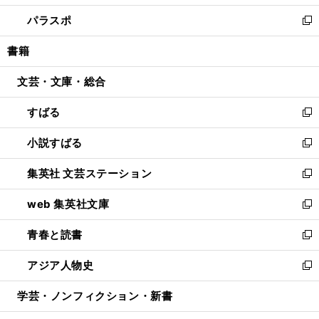
ウ
ン
ウ
し
パラスポ
で
ド
ィ
い
新
開
ウ
ン
ウ
し
書籍
く
で
ド
ィ
い
開
ウ
ン
ウ
文芸・文庫・総合
く
で
ド
ィ
開
ウ
ン
すばる
く
で
ド
新
開
ウ
し
小説すばる
く
で
い
新
開
ウ
し
集英社 文芸ステーション
く
ィ
い
新
ン
ウ
し
web 集英社文庫
ド
ィ
い
新
ウ
ン
ウ
し
青春と読書
で
ド
ィ
い
新
開
ウ
ン
ウ
し
アジア人物史
く
で
ド
ィ
い
新
開
ウ
ン
ウ
し
学芸・ノンフィクション・新書
く
で
ド
ィ
い
開
ウ
ン
ウ