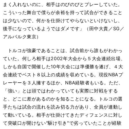
まく入れないのに、相手はのびのびとプレーしていた。
こういった舞台で僕らが余裕を持って試合ができること
は少ないので、何かを仕掛けてやらないといけないし、
後手になっているようではダメです」（田中大貴／SG／
アルバルク東京）
トルコが強豪であることは、試合前から誰もがわかっ
ていた。何しろ相手は2002年大会から５大会連続出場、
しかも自国で開催した10年大会には準優勝を遂げ、４大
会連続でベスト８以上の成績を収めている。現役NBAプ
レーヤーを３人擁するほか、NBA経験者もいる。ただ、
「強い」とは頭ではわかっていても実際に対戦をする
と、どこに差があるのかを知ることになる。トルコの選
手たちは試合の流れを読み切る力があり、全員が連動し
て動いている。相手が仕掛けてきたディフェンスに対し
て突破口が開けない"駆け引き"で劣っていたことが経験