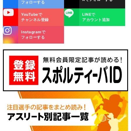
ok
フォローする
uTube
LINE
YouTubeで
LINEで
チャンネル登録
アカウント追加
stagra
Instagramで
m
フォローする