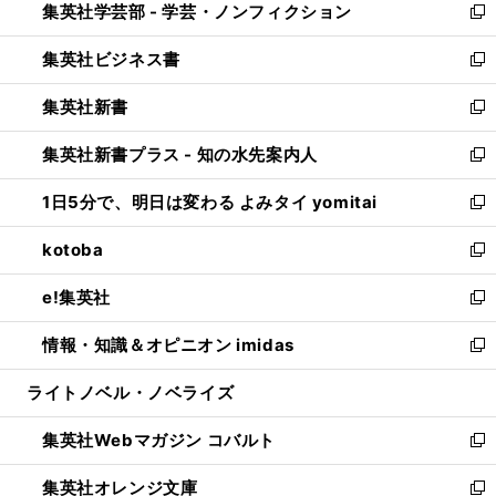
集英社学芸部 - 学芸・ノンフィクション
く
で
ド
ィ
新
開
ウ
ン
し
集英社ビジネス書
く
で
ド
い
新
開
ウ
ウ
し
集英社新書
く
で
ィ
い
新
開
ン
ウ
し
集英社新書プラス - 知の水先案内人
く
ド
ィ
い
新
ウ
ン
ウ
し
1日5分で、明日は変わる よみタイ yomitai
で
ド
ィ
い
新
開
ウ
ン
ウ
し
kotoba
く
で
ド
ィ
い
新
開
ウ
ン
ウ
し
e!集英社
く
で
ド
ィ
い
新
開
ウ
ン
ウ
し
情報・知識＆オピニオン imidas
く
で
ド
ィ
い
新
開
ウ
ン
ウ
し
ライトノベル・ノベライズ
く
で
ド
ィ
い
開
ウ
ン
ウ
集英社Webマガジン コバルト
く
で
ド
ィ
新
開
ウ
ン
し
集英社オレンジ文庫
く
で
ド
い
新