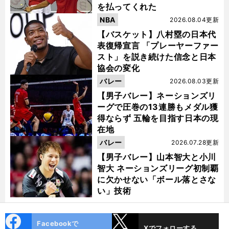
を払ってくれた
NBA
2026.08.04更新
【バスケット】八村塁の日本代
表復帰宣言 「プレーヤーファー
スト」を説き続けた信念と日本
協会の変化
バレー
2026.08.03更新
【男子バレー】ネーションズリ
ーグで圧巻の13連勝もメダル獲
得ならず 五輪を目指す日本の現
在地
バレー
2026.07.28更新
【男子バレー】山本智大と小川
智大 ネーションズリーグ初制覇
に欠かせない「ボール落とさな
い」技術
cebo
X
Facebookで
Xでフォローする