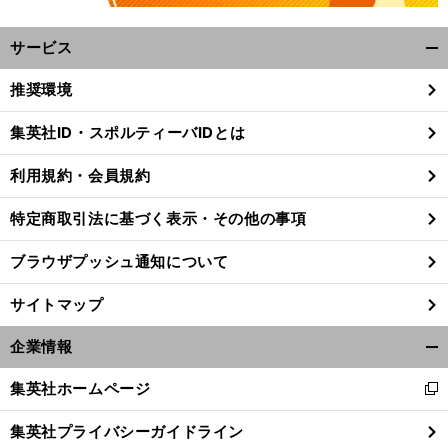
サービス
開
く/
推奨環境
閉
じ
集英社ID・スポルティーバIDとは
る
。
勝
」
前
利用規約・会員規約
へ
特定商取引法に基づく表示・その他の事項
ブラウザプッシュ通知について
サイトマップ
企業情報
開
く/
集英社ホームページ
新
閉
し
じ
集英社プライバシーガイドライン
い
る