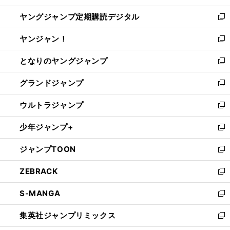
開
ウ
ン
し
ヤングジャンプ定期購読デジタル
く
で
ド
い
新
開
ウ
ウ
し
ヤンジャン！
く
で
ィ
い
新
開
ン
ウ
し
となりのヤングジャンプ
く
ド
ィ
い
新
ウ
ン
ウ
し
グランドジャンプ
で
ド
ィ
い
新
開
ウ
ン
ウ
し
ウルトラジャンプ
く
で
ド
ィ
い
新
開
ウ
ン
ウ
し
少年ジャンプ+
く
で
ド
ィ
い
新
開
ウ
ン
ウ
し
ジャンプTOON
く
で
ド
ィ
い
新
開
ウ
ン
ウ
し
ZEBRACK
く
で
ド
ィ
い
新
開
ウ
ン
ウ
し
S-MANGA
く
で
ド
ィ
い
新
開
ウ
ン
ウ
し
集英社ジャンプリミックス
く
で
ド
ィ
い
新
開
ウ
ン
ウ
し