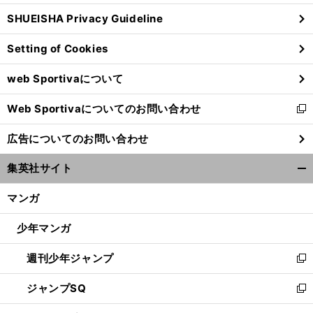
ウ
SHUEISHA Privacy Guideline
ィ
ン
Setting of Cookies
ド
ウ
web Sportivaについて
で
開
Web Sportivaについてのお問い合わせ
く
新
し
広告についてのお問い合わせ
い
ウ
集英社サイト
ィ
開
ン
く/
マンガ
ド
閉
ウ
じ
少年マンガ
で
る
開
週刊少年ジャンプ
く
新
し
ジャンプSQ
い
新
ウ
し