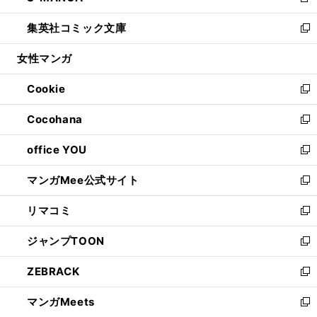
新
開
ウ
ン
ウ
し
集英社コミック文庫
く
で
ド
ィ
い
新
開
ウ
ン
ウ
し
女性マンガ
く
で
ド
ィ
い
開
ウ
ン
ウ
Cookie
く
で
ド
ィ
新
開
ウ
ン
し
Cocohana
く
で
ド
い
新
開
ウ
ウ
し
office YOU
く
で
ィ
い
新
開
ン
ウ
し
マンガMee公式サイト
く
ド
ィ
い
新
ウ
ン
ウ
し
リマコミ
で
ド
ィ
い
新
開
ウ
ン
ウ
し
ジャンプTOON
く
で
ド
ィ
い
新
開
ウ
ン
ウ
し
ZEBRACK
く
で
ド
ィ
い
新
開
ウ
ン
ウ
し
マンガMeets
く
で
ド
ィ
い
新
開