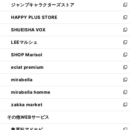
ジャンプキャラクターズストア
く
ィ
い
新
ン
ウ
し
HAPPY PLUS STORE
ド
ィ
い
新
ウ
ン
ウ
し
SHUEISHA VOX
で
ド
ィ
い
新
開
ウ
ン
ウ
し
LEEマルシェ
く
で
ド
ィ
い
新
開
ウ
ン
ウ
し
SHOP Marisol
く
で
ド
ィ
い
新
開
ウ
ン
ウ
し
eclat premium
く
で
ド
ィ
い
新
開
ウ
ン
ウ
し
mirabella
く
で
ド
ィ
い
新
開
ウ
ン
ウ
し
mirabella homme
く
で
ド
ィ
い
新
開
ウ
ン
ウ
し
zakka market
く
で
ド
ィ
い
新
開
ウ
ン
ウ
し
その他WEBサービス
く
で
ド
ィ
い
開
ウ
ン
ウ
集英社アドナビ
く
で
ド