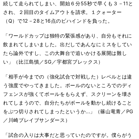
続して走られてしまい、開始６分55秒で早くも３－11と
され、２回目のタイムアウトを請求。１クォーター
（Q）で12－28と16点のビハインドを負った。
「ワールドカップは独特の緊張感があり、自分もそれに
飲まれてしまいました。出だしであんなにミスをしてい
たら論外ですし、この大舞台で追いかける展開は難し
い」（比江島慎／SG／宇都宮ブレックス）
「相手が今までの（強化試合で対戦した）レベルとは違
う強度でやってきました。ボールのないところでのディ
フェンスが強くてボールをもらえず、スクリーンを壊さ
れてしまうので、自分たちがボールを動かし続けること
をぶつ切りされてしまったというか...」（篠山竜青／PG
／川崎ブレイブサンダース）
「試合の入りは大事だと思っていたのですが。僕らがう