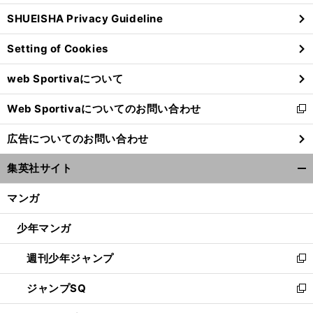
ウ
SHUEISHA Privacy Guideline
ィ
ン
Setting of Cookies
ド
ウ
web Sportivaについて
で
開
Web Sportivaについてのお問い合わせ
く
新
し
広告についてのお問い合わせ
い
ウ
集英社サイト
ィ
開
ン
く/
マンガ
ド
閉
ウ
じ
少年マンガ
で
る
開
週刊少年ジャンプ
く
新
し
ジャンプSQ
い
新
ウ
し