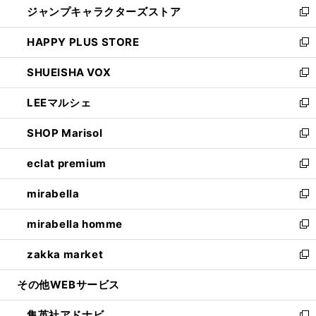
ジャンプキャラクターズストア
く
ィ
い
新
ン
ウ
し
HAPPY PLUS STORE
ド
ィ
い
新
ウ
ン
ウ
し
SHUEISHA VOX
で
ド
ィ
い
新
開
ウ
ン
ウ
し
LEEマルシェ
く
で
ド
ィ
い
新
開
ウ
ン
ウ
し
SHOP Marisol
く
で
ド
ィ
い
新
開
ウ
ン
ウ
し
eclat premium
く
で
ド
ィ
い
新
開
ウ
ン
ウ
し
mirabella
く
で
ド
ィ
い
新
開
ウ
ン
ウ
し
mirabella homme
く
で
ド
ィ
い
新
開
ウ
ン
ウ
し
zakka market
く
で
ド
ィ
い
新
開
ウ
ン
ウ
し
その他WEBサービス
く
で
ド
ィ
い
開
ウ
ン
ウ
集英社アドナビ
く
で
ド