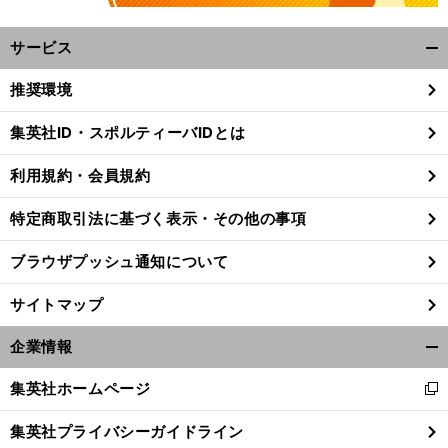
サービス
開
く/
推奨環境
閉
じ
集英社ID・スポルティーバIDとは
る
。
世
前
利用規約・会員規約
へ
特定商取引法に基づく表示・その他の事項
ブラウザプッシュ通知について
サイトマップ
企業情報
開
く/
集英社ホームページ
新
閉
し
じ
集英社プライバシーガイドライン
い
る