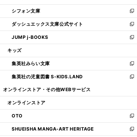
開
ウ
ウ
し
シフォン文庫
く
で
ィ
い
新
開
ン
ウ
し
ダッシュエックス文庫公式サイト
く
ド
ィ
い
新
ウ
ン
ウ
し
JUMP j-BOOKS
で
ド
ィ
い
新
開
ウ
ン
ウ
し
キッズ
く
で
ド
ィ
い
開
ウ
ン
ウ
集英社みらい文庫
く
で
ド
ィ
新
開
ウ
ン
し
集英社の児童図書 S-KIDS.LAND
く
で
ド
い
新
開
ウ
ウ
し
オンラインストア・
その他WEBサービス
く
で
ィ
い
開
ン
ウ
オンラインストア
く
ド
ィ
ウ
ン
OTO
で
ド
新
開
ウ
し
SHUEISHA MANGA-ART HERITAGE
く
で
い
新
開
ウ
し