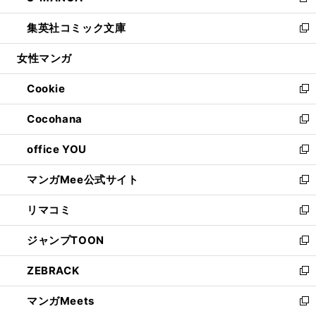
新
開
ウ
ン
ウ
し
集英社コミック文庫
く
で
ド
ィ
い
新
開
ウ
ン
ウ
し
女性マンガ
く
で
ド
ィ
い
開
ウ
ン
ウ
Cookie
く
で
ド
ィ
新
開
ウ
ン
し
Cocohana
く
で
ド
い
新
開
ウ
ウ
し
office YOU
く
で
ィ
い
新
開
ン
ウ
し
マンガMee公式サイト
く
ド
ィ
い
新
ウ
ン
ウ
し
リマコミ
で
ド
ィ
い
新
開
ウ
ン
ウ
し
ジャンプTOON
く
で
ド
ィ
い
新
開
ウ
ン
ウ
し
ZEBRACK
く
で
ド
ィ
い
新
開
ウ
ン
ウ
し
マンガMeets
く
で
ド
ィ
い
新
開