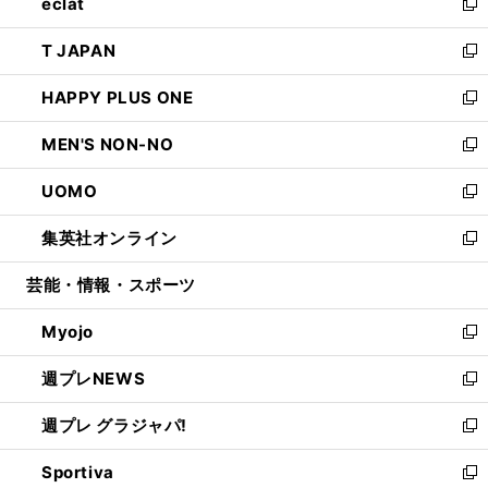
eclat
く
で
ド
ィ
い
新
開
ウ
ン
ウ
し
T JAPAN
く
で
ド
ィ
い
新
開
ウ
ン
ウ
し
HAPPY PLUS ONE
く
で
ド
ィ
い
新
開
ウ
ン
ウ
し
MEN'S NON-NO
く
で
ド
ィ
い
新
開
ウ
ン
ウ
し
UOMO
く
で
ド
ィ
い
新
開
ウ
ン
ウ
し
集英社オンライン
く
で
ド
ィ
い
新
開
ウ
ン
ウ
し
芸能・情報・スポーツ
く
で
ド
ィ
い
開
ウ
ン
ウ
Myojo
く
で
ド
ィ
新
開
ウ
ン
し
週プレNEWS
く
で
ド
い
新
開
ウ
ウ
し
週プレ グラジャパ!
く
で
ィ
い
新
開
ン
ウ
し
Sportiva
く
ド
ィ
い
新