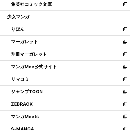
集英社コミック文庫
く
で
ド
ィ
い
新
開
ウ
ン
ウ
し
少女マンガ
く
で
ド
ィ
い
開
ウ
ン
ウ
りぼん
く
で
ド
ィ
新
開
ウ
ン
し
マーガレット
く
で
ド
い
新
開
ウ
ウ
し
別冊マーガレット
く
で
ィ
い
新
開
ン
ウ
し
マンガMee公式サイト
く
ド
ィ
い
新
ウ
ン
ウ
し
リマコミ
で
ド
ィ
い
新
開
ウ
ン
ウ
し
ジャンプTOON
く
で
ド
ィ
い
新
開
ウ
ン
ウ
し
ZEBRACK
く
で
ド
ィ
い
新
開
ウ
ン
ウ
し
マンガMeets
く
で
ド
ィ
い
新
開
ウ
ン
ウ
し
S-MANGA
く
で
ド
ィ
い