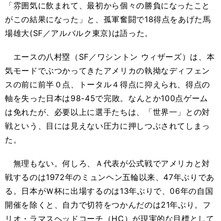
「雰囲気に飲まれて、最初から個々の勝負になったこと
がこの結果になった」と、孤軍奮闘で18得点をあげた馬
場雄大(SF／アルバルク東京)は語った。
エースの八村塁（SF／ワシントン ウィザーズ）は、本
気モードでぶつかってきたアメリカの執拗なディフェン
スの前に前半０点、トータル４得点に抑えられ、得点の
軸を失った日本は98-45で完敗。なんとか100点ゲーム
は免れたが、必要以上に選手たちは、「世界一」との対
戦という、目には見えない圧力に押しつぶされてしまっ
た。
無理もない。何しろ、Ａ代表が公式戦でアメリカと対
戦するのは1972年のミュンヘン五輪以来、47年ぶりであ
る。日本がＷ杯に出場するのは13年ぶりで、06年の自国
開催を除くと、自力で切符をつかんだのは21年ぶり。フ
リオ・ラマスヘッドコーチ（HC）が現実的な目標として