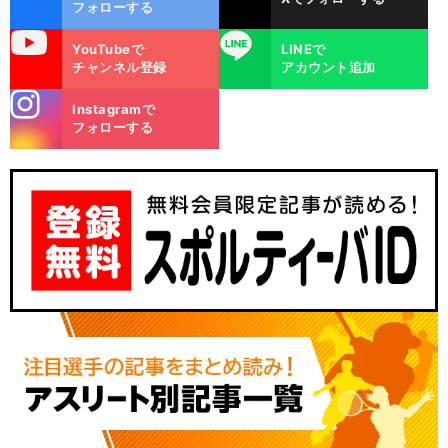
ok
フォローする
uTube
LINE
YouTubeで
LINEで
チャンネル登録
アカウント追加
stagra
Instagramで
m
フォローする