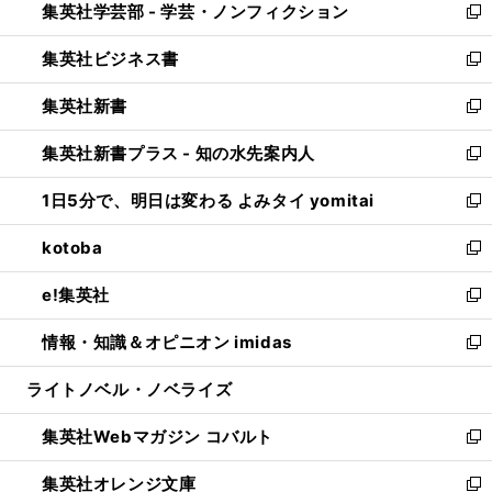
集英社学芸部 - 学芸・ノンフィクション
く
で
ド
ィ
新
開
ウ
ン
し
集英社ビジネス書
く
で
ド
い
新
開
ウ
ウ
し
集英社新書
く
で
ィ
い
新
開
ン
ウ
し
集英社新書プラス - 知の水先案内人
く
ド
ィ
い
新
ウ
ン
ウ
し
1日5分で、明日は変わる よみタイ yomitai
で
ド
ィ
い
新
開
ウ
ン
ウ
し
kotoba
く
で
ド
ィ
い
新
開
ウ
ン
ウ
し
e!集英社
く
で
ド
ィ
い
新
開
ウ
ン
ウ
し
情報・知識＆オピニオン imidas
く
で
ド
ィ
い
新
開
ウ
ン
ウ
し
ライトノベル・ノベライズ
く
で
ド
ィ
い
開
ウ
ン
ウ
集英社Webマガジン コバルト
く
で
ド
ィ
新
開
ウ
ン
し
集英社オレンジ文庫
く
で
ド
い
新