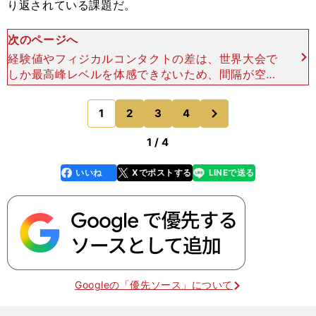
り返されている課題だ。
次のページへ
経験値やフィジカルコンタクトの差は、世界大会で
しか最高峰レベルを体感できないため、間隔が空い
てしまうと、どうしてもその感覚を忘れてしまう。
この問題は、世界を体感した者が国内の選手に伝
次
1
2
3
4
のページへ
え、また、その差を
1 / 4
いいね
Xでポストする
LINEで送る
line
faceboo
x
k
Googleの「優先ソース」について