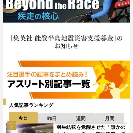
人気記事ランキング
今日
昨日
週間
月間
羽生結弦を覚醒させた「誰かの
1