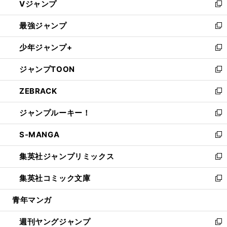
Vジャンプ
ィ
い
新
ン
ウ
し
最強ジャンプ
ド
ィ
い
新
ウ
ン
ウ
し
少年ジャンプ+
で
ド
ィ
い
新
開
ウ
ン
ウ
し
ジャンプTOON
く
で
ド
ィ
い
新
開
ウ
ン
ウ
し
ZEBRACK
く
で
ド
ィ
い
新
開
ウ
ン
ウ
し
ジャンプルーキー！
く
で
ド
ィ
い
新
開
ウ
ン
ウ
し
S-MANGA
く
で
ド
ィ
い
新
開
ウ
ン
ウ
し
集英社ジャンプリミックス
く
で
ド
ィ
い
新
開
ウ
ン
ウ
し
集英社コミック文庫
く
で
ド
ィ
い
新
開
ウ
ン
ウ
し
青年マンガ
く
で
ド
ィ
い
開
ウ
ン
ウ
週刊ヤングジャンプ
く
で
ド
ィ
新