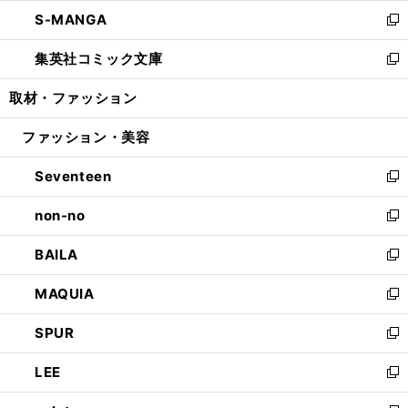
ウ
ン
ウ
し
S-MANGA
く
で
ド
ィ
い
新
開
ウ
ン
ウ
し
集英社コミック文庫
く
で
ド
ィ
い
新
開
ウ
ン
ウ
し
取材・ファッション
く
で
ド
ィ
い
開
ウ
ン
ウ
ファッション・美容
く
で
ド
ィ
開
ウ
ン
Seventeen
く
で
ド
新
開
ウ
し
non-no
く
で
い
新
開
ウ
し
BAILA
く
ィ
い
新
ン
ウ
し
MAQUIA
ド
ィ
い
新
ウ
ン
ウ
し
SPUR
で
ド
ィ
い
新
開
ウ
ン
ウ
し
LEE
く
で
ド
ィ
い
新
開
ウ
ン
ウ
し