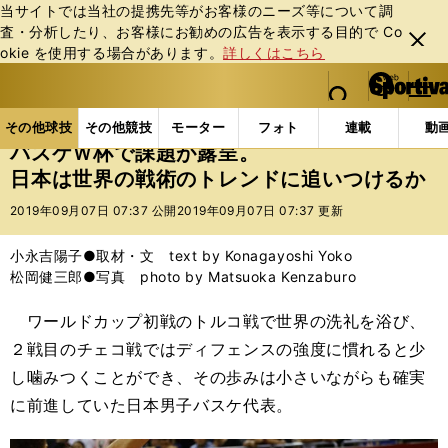
当サイトでは当社の提携先等がお客様のニーズ等について調
査・分析したり、お客様にお勧めの広告を表⽰する⽬的で Co
閉じ
okie を使⽤する場合があります。
詳しくはこちら
る
マイペ
web Sportiva (webスポルティーバ)
検索
メニュ
we
ー
その他球技の記事一覧
バスケットボール
国内バス
b
ジ
その他球技
その他競技
モーター
フォト
連載
動
ス
バスケＷ杯で課題が露呈。
ポ
日本は世界の戦術のトレンドに追いつけるか
ル
テ
2019年09月07日 07:37 公開
2019年09月07日 07:37 更新
ィ
ー
小永吉陽子●取材・文 text by Konagayoshi Yoko
バ
松岡健三郎●写真 photo by Matsuoka Kenzaburo
ワールドカップ初戦のトルコ戦で世界の洗礼を浴び、
２戦目のチェコ戦ではディフェンスの強度に慣れると少
し噛みつくことができ、その歩みは小さいながらも確実
に前進していた日本男子バスケ代表。