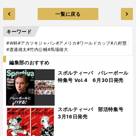
一覧に戻る
キーワード
#W杯
#アカツキジャパン
#アメリカ
#ワールドカップ
#八村塁
#渡邊雄太
#竹内公輔
#馬場雄大
編集部のおすすめ
スポルティーバ バレーボール
特集号 Vol.4 6月30日発売
スポルティーバ 部活特集号
3月16日発売