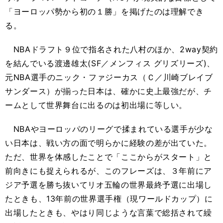
「ヨーロッパ勢から初の１勝」を掲げたのは理解でき
る。
NBAドラフト９位で指名された八村のほか、2way契約
を結んでいる渡邊雄太(SF／メンフィス グリズリーズ)、
元NBA選手のニック・ファジーカス（Ｃ／川崎ブレイブ
サンダース）が揃った日本は、確かに史上最強だが、チ
ームとして世界舞台に出るのは初出場に等しい。
NBAやヨーロッパのリーグで揉まれている選手が少な
い日本は、戦い方の面で明らかに経験の差が出ていた。
ただ、世界を体感したことで「ここからがスタート」と
前向きにも捉えられるが、このフレーズは、３年前にア
ジア予選を勝ち抜いてリオ五輪の世界最終予選に出場し
たときも、13年前の世界選手権（現ワールドカップ）に
出場したときも、やはり同じような言葉で総括されて繰