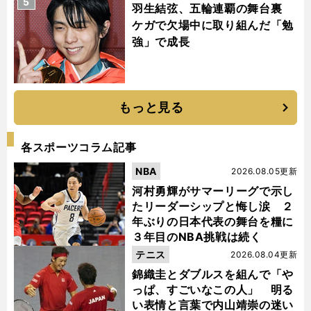
5
羽生結弦、五輪連覇の舞台裏
ケガで欠場中に取り組んだ「勉
強」で成長
もっと見る
各スポーツコラム記事
NBA
2026.08.05更新
河村勇輝がサマーリーグで示し
たリーダーシップと悔し涙 ２
年ぶりの日本代表の舞台を糧に
３年目のNBA挑戦は続く
テニス
2026.08.04更新
錦織圭とダブルスを組んで「や
っぱ、すごいなこの人」 明る
い表情と言葉で内山靖崇の迷い