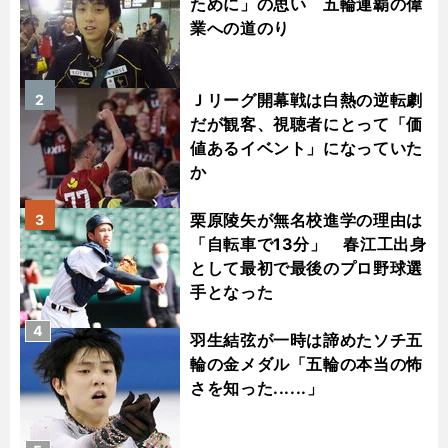
ために」の思い 五輪連覇の偉
業への道のり
Ｊリーグ開幕戦は白熱の逆転劇
2
だが観客、視聴者にとって「価
値あるイベント」になっていた
か
栗原陵矢が無名校進学の理由は
3
「自転車で13分」 春江工出身
として最初で最後のプロ野球選
手となった
4
羽生結弦が一時は諦めたソチ五
輪の金メダル「五輪の本当の怖
さを知った......」