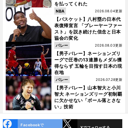
を払ってくれた
NBA
2026.08.04更新
【バスケット】八村塁の日本代
表復帰宣言 「プレーヤーファー
スト」を説き続けた信念と日本
協会の変化
バレー
2026.08.03更新
【男子バレー】ネーションズリ
ーグで圧巻の13連勝もメダル獲
得ならず 五輪を目指す日本の現
在地
バレー
2026.07.28更新
【男子バレー】山本智大と小川
智大 ネーションズリーグ初制覇
に欠かせない「ボール落とさな
い」技術
cebo
X
Facebookで
Xでフォローする