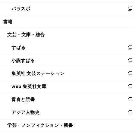
ウ
ン
ウ
し
パラスポ
で
ド
ィ
い
新
開
ウ
ン
ウ
し
書籍
く
で
ド
ィ
い
開
ウ
ン
ウ
文芸・文庫・総合
く
で
ド
ィ
開
ウ
ン
すばる
く
で
ド
新
開
ウ
し
小説すばる
く
で
い
新
開
ウ
し
集英社 文芸ステーション
く
ィ
い
新
ン
ウ
し
web 集英社文庫
ド
ィ
い
新
ウ
ン
ウ
し
青春と読書
で
ド
ィ
い
新
開
ウ
ン
ウ
し
アジア人物史
く
で
ド
ィ
い
新
開
ウ
ン
ウ
し
学芸・ノンフィクション・新書
く
で
ド
ィ
い
開
ウ
ン
ウ