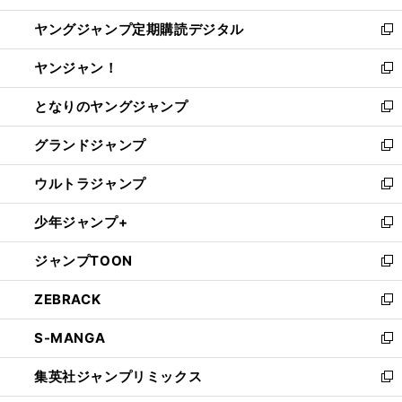
開
ウ
ン
し
ヤングジャンプ定期購読デジタル
く
で
ド
い
新
開
ウ
ウ
し
ヤンジャン！
く
で
ィ
い
新
開
ン
ウ
し
となりのヤングジャンプ
く
ド
ィ
い
新
ウ
ン
ウ
し
グランドジャンプ
で
ド
ィ
い
新
開
ウ
ン
ウ
し
ウルトラジャンプ
く
で
ド
ィ
い
新
開
ウ
ン
ウ
し
少年ジャンプ+
く
で
ド
ィ
い
新
開
ウ
ン
ウ
し
ジャンプTOON
く
で
ド
ィ
い
新
開
ウ
ン
ウ
し
ZEBRACK
く
で
ド
ィ
い
新
開
ウ
ン
ウ
し
S-MANGA
く
で
ド
ィ
い
新
開
ウ
ン
ウ
し
集英社ジャンプリミックス
く
で
ド
ィ
い
新
開
ウ
ン
ウ
し