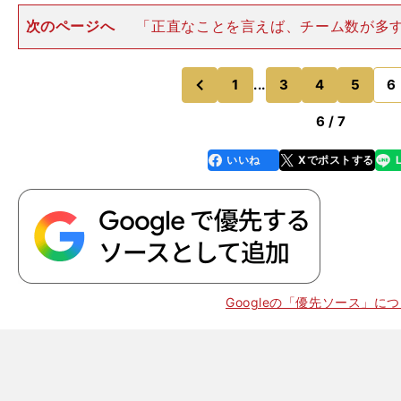
次のページへ
「正直なことを言えば、チーム数が多
ベルの格差は広がっていると思う。上位と下位に何の差
と、シュートのうまさやスピードに差があるのではなく
やプレーの判断力に差があ
1
...
3
4
5
6
のページへ
のページへ
前
6 / 7
いいね
Xでポストする
line
faceboo
x
k
Googleの「優先ソース」に