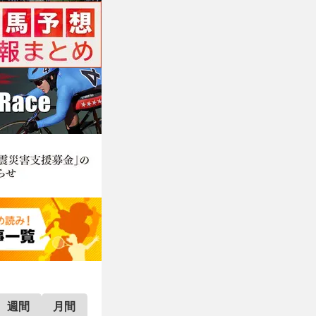
週間
月間