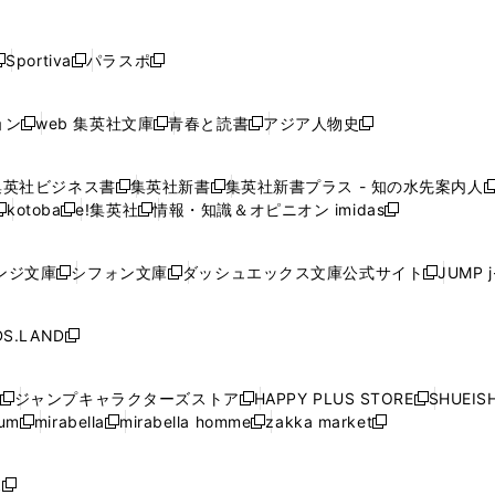
し
し
し
し
し
ン
ン
ン
ン
開
開
開
開
開
い
い
い
い
い
ド
ド
ド
ド
く
く
く
く
く
ウ
ウ
ウ
ウ
ウ
ウ
ウ
ウ
ウ
Sportiva
パラスポ
新
新
ィ
ィ
ィ
ィ
ィ
で
で
で
で
し
し
し
ン
ン
ン
ン
ン
開
開
開
開
い
い
い
ド
ド
ド
ド
ド
ョン
web 集英社文庫
青春と読書
アジア人物史
く
く
く
く
新
新
新
新
ウ
ウ
ウ
ウ
ウ
ウ
ウ
ウ
し
し
し
し
ィ
ィ
ィ
で
で
で
で
で
い
い
い
い
ン
ン
ン
集英社ビジネス書
集英社新書
集英社新書プラス - 知の水先案内人
開
開
開
開
開
新
新
新
ウ
ウ
ウ
ウ
ド
ド
ド
kotoba
e!集英社
情報・知識＆オピニオン imidas
く
く
く
く
く
新
し
新
し
新
ィ
ィ
ィ
ィ
ウ
ウ
ウ
し
し
い
し
い
し
ン
ン
ン
ン
で
で
で
い
い
ウ
い
ウ
い
ド
ド
ド
ド
ンジ文庫
シフォン文庫
ダッシュエックス文庫公式サイト
JUMP 
開
開
開
新
新
新
ウ
ウ
ィ
ウ
ィ
ウ
ウ
ウ
ウ
ウ
く
く
く
し
し
し
ィ
ィ
ン
ィ
ン
ィ
で
で
で
で
い
い
い
ン
ン
ド
ン
ド
ン
S.LAND
開
開
開
開
新
ウ
ウ
ウ
ド
ド
ウ
ド
ウ
ド
く
く
く
く
し
ィ
ィ
ィ
ウ
ウ
で
ウ
で
ウ
い
ン
ン
ン
ジャンプキャラクターズストア
HAPPY PLUS STORE
SHUEIS
で
で
開
で
開
で
新
新
新
ウ
ド
ド
ド
ium
mirabella
mirabella homme
zakka market
開
開
く
開
く
開
し
新
新
新
し
新
し
ィ
ウ
ウ
ウ
く
く
く
く
い
し
し
い
し
し
い
ン
で
で
で
ウ
い
い
ウ
い
い
ウ
ド
ボ
開
開
開
新