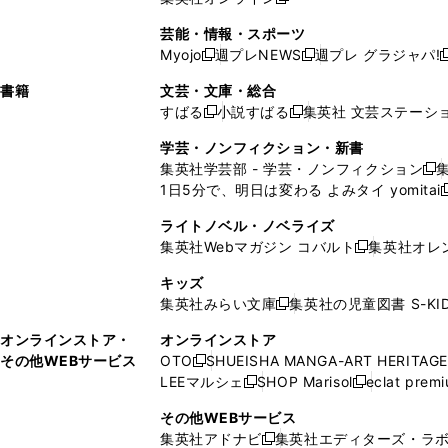
し
新
し
し
し
ン
ィ
ン
ン
開
で
開
で
い
し
い
い
い
ド
ン
ド
ド
芸能・情報・スポーツ
く
開
く
開
ウ
い
ウ
ウ
ウ
ウ
ド
ウ
ウ
Myojo
週プレNEWS
週プレ グラジャパ!
く
く
新
新
新
ィ
ウ
ィ
ィ
ィ
で
ウ
で
で
し
し
ン
ィ
ン
ン
ン
書籍
文芸・文庫・総合
開
で
開
開
い
い
ド
ン
ド
ド
ド
すばる
小説すばる
集英社 文芸ステーシ
く
開
く
く
新
新
ウ
ウ
ウ
ド
ウ
ウ
ウ
く
し
し
ィ
ィ
学芸・ノンフィクション・新書
で
ウ
で
で
で
い
い
ン
ン
集英社学芸部 - 学芸・ノンフィクション
開
で
開
開
開
新
ウ
ウ
ド
ド
1日5分で、明日は変わる よみタイ yomitai
く
開
く
く
く
し
新
ィ
ィ
ウ
ウ
く
い
ン
ン
ライトノベル・ノベライズ
で
で
ウ
ド
ド
集英社Webマガジン コバルト
集英社オレ
開
開
新
ィ
ウ
ウ
く
く
し
ン
キッズ
で
で
い
ド
集英社みらい文庫
集英社の児童図書 S-KID
開
開
新
ウ
ウ
く
く
し
ィ
オンラインストア・
オンラインストア
で
い
ン
その他WEBサービス
OTO
SHUEISHA MANGA-ART HERITAGE
開
新
ウ
ド
LEEマルシェ
SHOP Marisol
eclat prem
く
し
新
新
ィ
ウ
い
し
し
ン
その他WEBサービス
で
ウ
い
い
ド
集英社アドナビ
集英社エディターズ・ラ
開
新