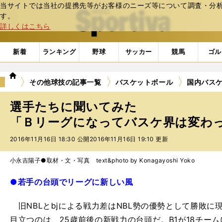
当サイトでは当社の提携先等がお客様のニーズ等について調査・分析し
web Sportiva (webスポルティーバ)
す。
詳しくはこちら
新着
ランキング
野球
サッカー
競馬
ゴル
we
その他球技の記事一覧
バスケットボール
国内バス
b
ス
選手たちに聞いてみた
ポ
ル
「Ｂリーグになってバスケ界は変わった
テ
2016年11月16日 18:30 公開
2016年11月16日 19:10 更新
ィ
ー
バ
小永吉陽子●取材・文・写真 text&photo by Konagayoshi Yoko
●若手の台頭でリーグに新しい風
旧NBLとbjによる戦力差はNBL勢の優勢として勝敗に
目立つのは、25歳前後の新戦力の台頭だ。B1が18チー