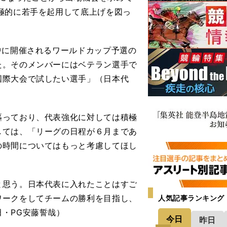
極的に若手を起用して底上げを図っ
。
中に開催されるワールドカップ予選の
た。そのメンバーにはベテラン選手で
国際大会で試したい選手」（日本代
っており、代表強化に対しては積極
しては、「リーグの日程が６月まであ
の時間についてはもっと考慮してほし
と思う。日本代表に入れたことはすご
ワークをしてチームの勝利を目指し、
人気記事ランキング
・PG安藤誓哉）
今日
昨日