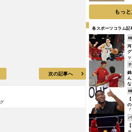
だ
もっと
各スポーツコラム記
N
河
グ
ッ
り
テ
糧
錦
次の記事へ
は
ん
な
情
N
迷
【
グ
の
「
ト
バ
と
【
ョ