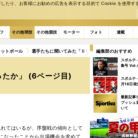
たり、お客様にお勧めの広告を表⽰する⽬的で Cookie を使⽤す
フ
その他球技
その他競技
モーター
フォト
連載
ケットボール
選手たちに聞いてみた「Ｂリーグになってバスケ界
編集部のおすすめ
スポルテ
集号 Vol
か」 (6ページ目)
スポルテ
月16日発
最新記事
プッシュ
いて
現れてはいるが、序盤戦の傾向として
ムになったことから出場機会を求めて