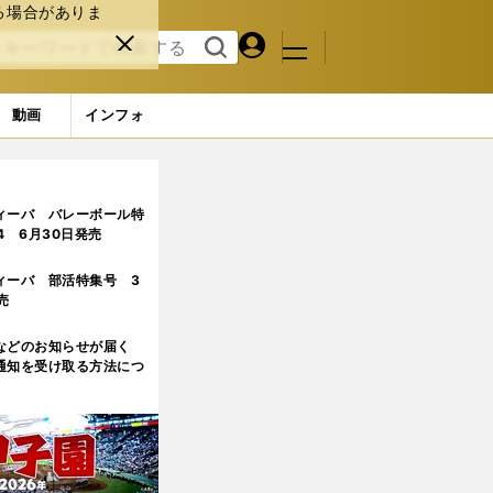
る場合がありま
マイペ
閉じ
検索
メニュ
ー
る
す
ジ
る
動画
インフォ
は変わったか」
6ページ目
ィーバ バレーボール特
.4 6月30日発売
ィーバ 部活特集号 3
売
などのお知らせが届く
通知を受け取る方法につ