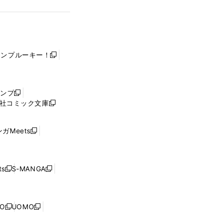
ャンプルーキー！
新
し
い
ウ
ャンプ
新
ィ
社コミック文庫
し
新
ン
い
し
ド
ウ
い
ウ
ガMeets
新
ィ
ウ
で
し
ン
ィ
開
い
ド
ン
く
ウ
ウ
ド
s
S-MANGA
新
新
ィ
で
ウ
し
し
ン
開
で
い
い
ド
く
開
ウ
ウ
ウ
NO
UOMO
く
新
新
ィ
ィ
で