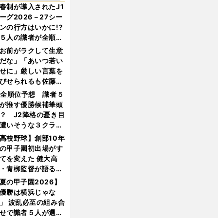
春制が導入されたJ1
ーグ2026－27シー
ンの行方はいかに!?
５人の識者が全順位
大胆予想
お前がラクして生意
だな」「あいつ若い
せに」厳しい言葉を
びせられるも佐藤慎
郎が貫いた誇りとフ
1全順位予想 識者５
ンへの思い
が推す優勝候補筆頭
？ J2降格の憂き目
遭いそうな３クラブ
は？
高校野球】創部10年
の甲子園初出場がす
てを変えた 健大高
・青栁監督が語る
機動破壊」はこうし
夏の甲子園2026】
生まれた
優勝は横浜じゃな
」 波乱必至の組み合
せで識者５人が選ん