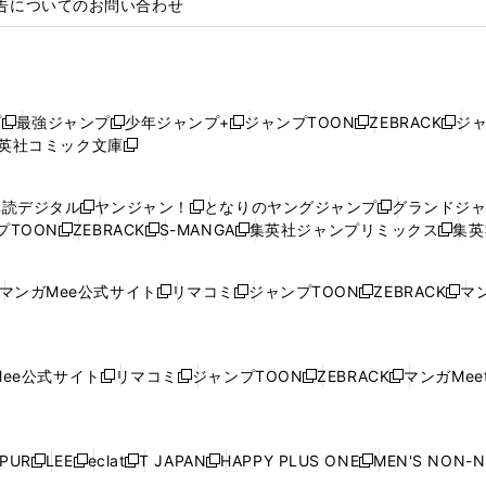
告についてのお問い合わせ
プ
最強ジャンプ
少年ジャンプ+
ジャンプTOON
ZEBRACK
ジ
新
新
新
新
新
英社コミック文庫
し
新
し
し
し
し
い
い
し
い
い
い
ウ
ウ
い
ウ
ウ
ウ
購読デジタル
ヤンジャン！
となりのヤングジャンプ
グランドジ
新
新
新
ィ
ィ
ウ
ィ
ィ
ィ
プTOON
ZEBRACK
S-MANGA
集英社ジャンプリミックス
集英
新
し
新
し
新
し
新
ン
ン
ィ
ン
ン
ン
し
い
し
い
し
い
し
ド
ド
ン
ド
ド
ド
い
ウ
い
ウ
い
ウ
い
ウ
ウ
ド
ウ
ウ
ウ
マンガMee公式サイト
リマコミ
ジャンプTOON
ZEBRACK
マン
新
新
新
新
ウ
ィ
ウ
ィ
ウ
ィ
ウ
で
で
ウ
で
で
で
し
し
し
し
し
ィ
ン
ィ
ン
ィ
ン
ィ
開
開
で
開
開
開
い
い
い
い
い
ン
ド
ン
ド
ン
ド
ン
く
く
開
く
く
く
ウ
ウ
ウ
ウ
ウ
ド
ウ
ド
ウ
ド
ウ
ド
ee公式サイト
リマコミ
ジャンプTOON
ZEBRACK
マンガMeet
く
新
新
新
新
ィ
ィ
ィ
ィ
ィ
ウ
で
ウ
で
ウ
で
ウ
し
し
し
し
ン
ン
ン
ン
ン
で
開
で
開
で
開
で
い
い
い
い
ド
ド
ド
ド
ド
開
く
開
く
開
く
開
ウ
ウ
ウ
ウ
ウ
ウ
ウ
ウ
ウ
PUR
LEE
eclat
T JAPAN
HAPPY PLUS ONE
MEN'S NON-
く
く
く
く
新
新
新
新
新
ィ
ィ
ィ
ィ
で
で
で
で
で