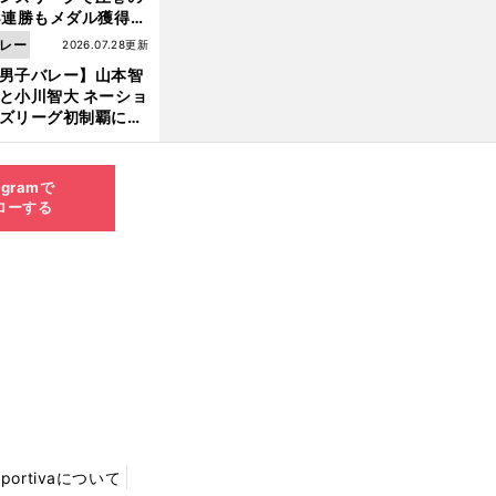
3連勝もメダル獲得な
ず 五輪を目指す日本
レー
2026.07.28更新
現在地
男子バレー】山本智
と小川智大 ネーショ
ズリーグ初制覇に欠
せない「ボール落と
ない」技術
agramで
ローする
Sportivaについて