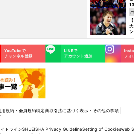
1
ら
バ
の
【
大
ン
か
さ
Instagra
LINE
YouTubeで
LINEで
Inst
m
チャンネル登録
アカウント追加
フォ
利用規約・会員規約
特定商取引法に基づく表示・その他の事項
プ
ガイドライン
SHUEISHA Privacy Guideline
Setting of Cookies
web 