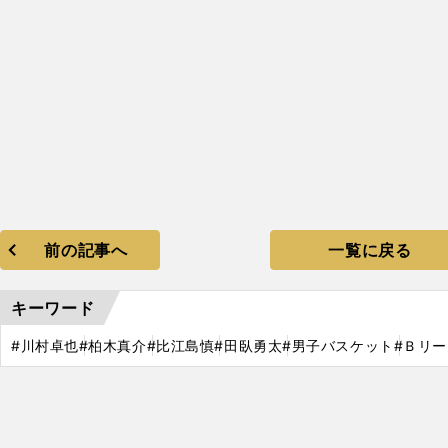
前の記事へ
一覧に戻る
キーワード
#川村卓也
#柏木真介
#比江島慎
#田臥勇太
#男子バスケット
#Ｂリー