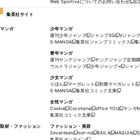
Web Sportivaについてのお問い合わせ
広
し
新
い
し
集英社サイト
ウ
い
ィ
ウ
マンガ
少年マンガ
ン
ィ
週刊少年ジャンプ
ジャンプSQ
Vジャン
ド
ン
新
新
S-MANGA
集英社ジャンプリミックス
集
ウ
ド
新
し
し
新
で
ウ
し
い
い
し
青年マンガ
開
で
い
ウ
ウ
い
週刊ヤングジャンプ
ヤングジャンプ定期
新
く
開
ウ
ィ
ィ
ウ
ウルトラジャンプ
少年ジャンプ+
ジャン
新
し
新
く
ィ
ン
ン
ィ
し
い
し
ン
ド
ド
ン
少女マンガ
い
ウ
い
ド
ウ
ウ
ド
りぼん
マーガレット
別冊マーガレット
新
新
新
ウ
ィ
ウ
ウ
で
で
ウ
S-MANGA
集英社コミック文庫
し
新
し
新
ィ
ン
ィ
で
開
開
で
い
し
い
し
ン
ド
ン
女性マンガ
開
く
く
開
ウ
い
ウ
い
ド
ウ
ド
Cookie
Cocohana
office YOU
マンガM
く
く
新
新
新
ィ
ウ
ィ
ウ
ウ
で
ウ
集英社コミック文庫
し
新
し
し
ン
ィ
ン
ィ
で
開
で
い
し
い
い
ド
ン
ド
ン
取材・ファッション
ファッション・美容
開
く
開
ウ
い
ウ
ウ
ウ
ド
ウ
ド
Seventeen
non-no
BAILA
MAQUIA
S
く
く
新
新
新
新
ィ
ウ
ィ
ィ
で
ウ
で
ウ
集英社オンライン