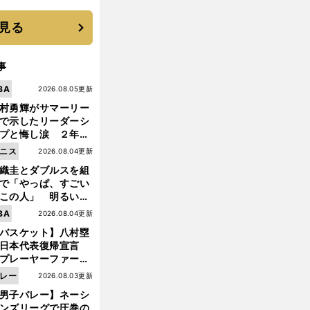
優勝校はここだ！
見る
事
BA
2026.08.05更新
村勇輝がサマーリー
で示したリーダーシ
プと悔し涙 ２年ぶ
の日本代表の舞台を
ニス
2026.08.04更新
に３年目のNBA挑戦
織圭とダブルスを組
続く
で「やっぱ、すごい
この人」 明るい表
と言葉で内山靖崇の
前
BA
2026.08.04更新
へ
いを払ってくれた
バスケット】八村塁
日本代表復帰宣言
プレーヤーファース
」を説き続けた信念
レー
2026.08.03更新
日本協会の変化
男子バレー】ネーシ
ンズリーグで圧巻の