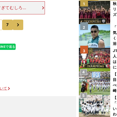
秋
1
すぎてむしろレ
リ
があるかという
ズ
、サイズの違い
次
7
を
「
2
気
く
浴
LINEで送る
太
J
3
ァ
人
は
に
4
と
【
目
べ
ついて
崎
5
「
【
て
「
い
わ