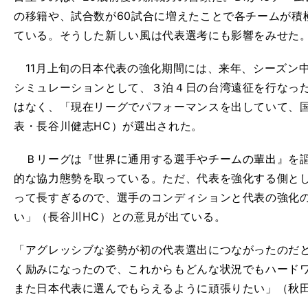
の移籍や、試合数が60試合に増えたことで各チームが積
ている。そうした新しい風は代表選考にも影響をみせた
11月上旬の日本代表の強化期間には、来年、シーズン
シミュレーションとして、３泊４日の台湾遠征を行なっ
はなく、「現在リーグでパフォーマンスを出していて、
表・長谷川健志HC）が選出された。
Ｂリーグは『世界に通用する選手やチームの輩出』を謳
的な協力態勢を取っている。ただ、代表を強化する側と
って長すぎるので、選手のコンディションと代表の強化
い」（長谷川HC）との意見が出ている。
「アグレッシブな姿勢が初の代表選出につながったのだ
く励みになったので、これからもどんな状況でもハード
また日本代表に選んでもらえるように頑張りたい」（秋田