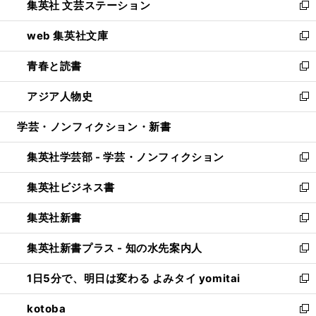
集英社 文芸ステーション
く
ィ
い
新
ン
ウ
し
web 集英社文庫
ド
ィ
い
新
ウ
ン
ウ
し
青春と読書
で
ド
ィ
い
新
開
ウ
ン
ウ
し
アジア人物史
く
で
ド
ィ
い
新
開
ウ
ン
ウ
し
学芸・ノンフィクション・新書
く
で
ド
ィ
い
開
ウ
ン
ウ
集英社学芸部 - 学芸・ノンフィクション
く
で
ド
ィ
新
開
ウ
ン
し
集英社ビジネス書
く
で
ド
い
新
開
ウ
ウ
し
集英社新書
く
で
ィ
い
新
開
ン
ウ
し
集英社新書プラス - 知の水先案内人
く
ド
ィ
い
新
ウ
ン
ウ
し
1日5分で、明日は変わる よみタイ yomitai
で
ド
ィ
い
新
開
ウ
ン
ウ
し
kotoba
く
で
ド
ィ
い
新