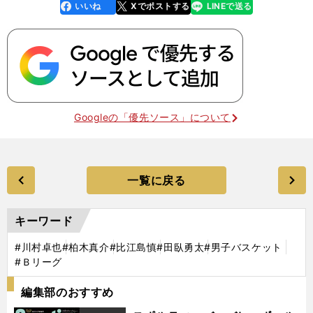
いいね
Xでポストする
LINEで送る
line
faceboo
x
k
Googleの「優先ソース」について
一覧に戻る
キーワード
#川村卓也
#柏木真介
#比江島慎
#田臥勇太
#男子バスケット
#Ｂリーグ
編集部のおすすめ