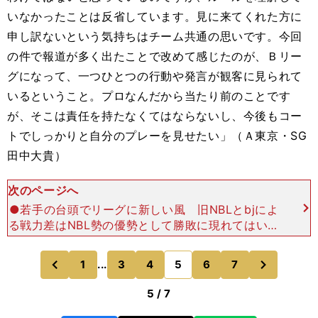
いなかったことは反省しています。見に来てくれた方に
申し訳ないという気持ちはチーム共通の思いです。今回
の件で報道が多く出たことで改めて感じたのが、Ｂリー
グになって、一つひとつの行動や発言が観客に見られて
いるということ。プロなんだから当たり前のことです
が、そこは責任を持たなくてはならないし、今後もコー
トでしっかりと自分のプレーを見せたい」（Ａ東京・SG
田中大貴）
次のページへ
●若手の台頭でリーグに新しい風 旧NBLとbjによ
る戦力差はNBL勢の優勢として勝敗に現れてはいる
が、序盤戦の傾向として目立つのは、25歳前後の
新戦力の台頭だ。B1が18チームになったことから
次
1
...
3
4
5
6
7
のページへ
のページへ
出場機
前
5 / 7