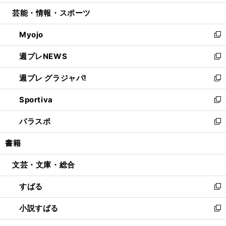
開
ウ
ン
ウ
し
芸能・情報・スポーツ
く
で
ド
ィ
い
開
ウ
ン
ウ
Myojo
く
で
ド
ィ
新
開
ウ
ン
し
週プレNEWS
く
で
ド
い
新
開
ウ
ウ
し
週プレ グラジャパ!
く
で
ィ
い
新
開
ン
ウ
し
Sportiva
く
ド
ィ
い
新
ウ
ン
ウ
し
パラスポ
で
ド
ィ
い
新
開
ウ
ン
ウ
し
書籍
く
で
ド
ィ
い
開
ウ
ン
ウ
文芸・文庫・総合
く
で
ド
ィ
開
ウ
ン
すばる
く
で
ド
新
開
ウ
し
小説すばる
く
で
い
新
開
ウ
し