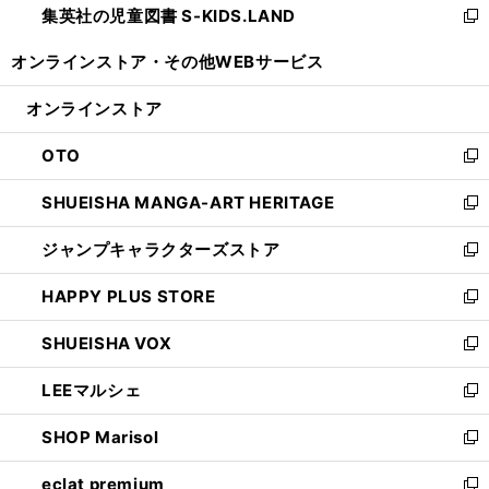
集英社の児童図書 S-KIDS.LAND
く
で
ド
い
新
開
ウ
ウ
し
オンラインストア・
その他WEBサービス
く
で
ィ
い
開
ン
ウ
オンラインストア
く
ド
ィ
ウ
ン
OTO
で
ド
新
開
ウ
し
SHUEISHA MANGA-ART HERITAGE
く
で
い
新
開
ウ
し
ジャンプキャラクターズストア
く
ィ
い
新
ン
ウ
し
HAPPY PLUS STORE
ド
ィ
い
新
ウ
ン
ウ
し
SHUEISHA VOX
で
ド
ィ
い
新
開
ウ
ン
ウ
し
LEEマルシェ
く
で
ド
ィ
い
新
開
ウ
ン
ウ
し
SHOP Marisol
く
で
ド
ィ
い
新
開
ウ
ン
ウ
し
eclat premium
く
で
ド
ィ
い
新