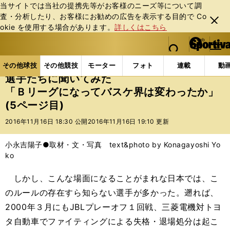
当サイトでは当社の提携先等がお客様のニーズ等について調
査・分析したり、お客様にお勧めの広告を表⽰する⽬的で Co
閉じ
okie を使⽤する場合があります。
詳しくはこちら
る
マイペ
web Sportiva (webスポルティーバ)
検索
メニュ
we
ー
その他球技の記事一覧
バスケットボール
国内バス
b
ジ
その他球技
その他競技
モーター
フォト
連載
動
ス
選手たちに聞いてみた
ポ
「Ｂリーグになってバスケ界は変わったか」
ル
(5ページ目)
テ
ィ
2016年11月16日 18:30 公開
2016年11月16日 19:10 更新
ー
バ
小永吉陽子●取材・文・写真 text&photo by Konagayoshi Yo
ko
しかし、こんな場面になることがまれな日本では、こ
のルールの存在すら知らない選手が多かった。遡れば、
2000年３月にもJBLプレーオフ１回戦、三菱電機対トヨ
タ自動車でファイティングによる失格・退場処分は起こ