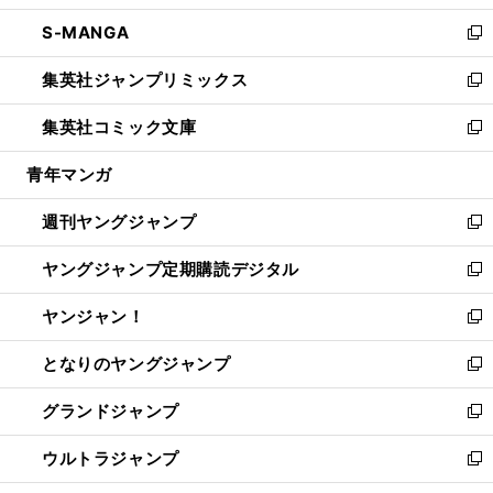
開
ウ
ン
ウ
し
S-MANGA
く
で
ド
ィ
い
新
開
ウ
ン
ウ
し
集英社ジャンプリミックス
く
で
ド
ィ
い
新
開
ウ
ン
ウ
し
集英社コミック文庫
く
で
ド
ィ
い
新
開
ウ
ン
ウ
し
青年マンガ
く
で
ド
ィ
い
開
ウ
ン
ウ
週刊ヤングジャンプ
く
で
ド
ィ
新
開
ウ
ン
し
ヤングジャンプ定期購読デジタル
く
で
ド
い
新
開
ウ
ウ
し
ヤンジャン！
く
で
ィ
い
新
開
ン
ウ
し
となりのヤングジャンプ
く
ド
ィ
い
新
ウ
ン
ウ
し
グランドジャンプ
で
ド
ィ
い
新
開
ウ
ン
ウ
し
ウルトラジャンプ
く
で
ド
ィ
い
新
開
ウ
ン
ウ
し