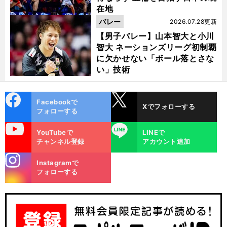
在地
バレー
2026.07.28更新
【男子バレー】山本智大と小川
智大 ネーションズリーグ初制覇
に欠かせない「ボール落とさな
い」技術
cebo
X
Facebookで
Xでフォローする
ok
フォローする
uTube
LINE
YouTubeで
LINEで
チャンネル登録
アカウント追加
stagra
Instagramで
m
フォローする