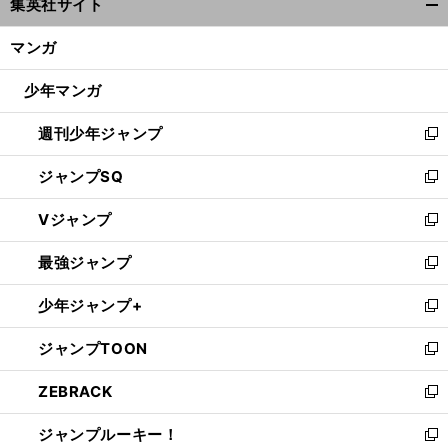
集英社サイト
ィ
開
ン
く/
マンガ
ド
閉
ウ
じ
少年マンガ
で
る
開
週刊少年ジャンプ
く
新
し
ジャンプSQ
い
新
ウ
し
Vジャンプ
ィ
い
新
ン
ウ
し
最強ジャンプ
ド
ィ
い
新
ウ
ン
ウ
し
少年ジャンプ+
で
ド
ィ
い
新
開
ウ
ン
ウ
し
ジャンプTOON
く
で
ド
ィ
い
新
開
ウ
ン
ウ
し
ZEBRACK
く
で
ド
ィ
い
新
開
ウ
ン
ウ
し
ジャンプルーキー！
く
で
ド
ィ
い
新