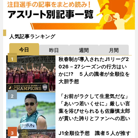
人気記事ランキング
今日
昨日
週間
月間
秋春制が導入されたJ1リーグ2
1
026－27シーズンの行方はい
かに!? ５人の識者が全順位を
大胆予想
「お前がラクして生意気だな」
2
「あいつ若いくせに」厳しい言
葉を浴びせられるも佐藤慎太郎
が貫いた誇りとファンへの思い
J1全順位予想 識者５人が推す
3