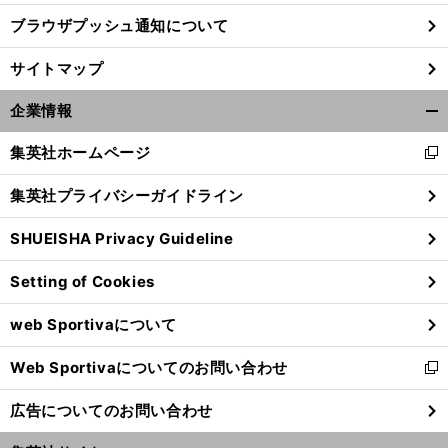
ブラウザプッシュ通知について
サイトマップ
企業情報
開
く/
集英社ホームページ
新
閉
し
じ
集英社プライバシーガイドライン
い
る
ウ
SHUEISHA Privacy Guideline
ィ
ン
前
Setting of Cookies
ド
へ
ウ
web Sportivaについて
で
開
Web Sportivaについてのお問い合わせ
く
新
し
広告についてのお問い合わせ
い
ウ