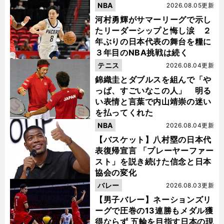
NBA
2026.08.05更新
河村勇輝がサマーリーグで示し
たリーダーシップと悔し涙 ２
年ぶりの日本代表の舞台を糧に
３年目のNBA挑戦は続く
テニス
2026.08.04更新
錦織圭とダブルスを組んで「や
っぱ、すごいなこの人」 明る
い表情と言葉で内山靖崇の迷い
を払ってくれた
NBA
2026.08.04更新
【バスケット】八村塁の日本代
表復帰宣言 「プレーヤーファー
スト」を説き続けた信念と日本
協会の変化
バレー
2026.08.03更新
【男子バレー】ネーションズリ
ーグで圧巻の13連勝もメダル獲
得ならず 五輪を目指す日本の現