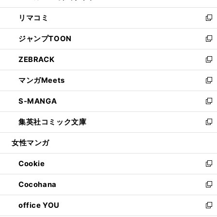
ウ
ン
ウ
し
リマコミ
で
ド
ィ
い
新
開
ウ
ン
ウ
し
ジャンプTOON
く
で
ド
ィ
い
新
開
ウ
ン
ウ
し
ZEBRACK
く
で
ド
ィ
い
新
開
ウ
ン
ウ
し
マンガMeets
く
で
ド
ィ
い
新
開
ウ
ン
ウ
し
S-MANGA
く
で
ド
ィ
い
新
開
ウ
ン
ウ
し
集英社コミック文庫
く
で
ド
ィ
い
新
開
ウ
ン
ウ
し
女性マンガ
く
で
ド
ィ
い
開
ウ
ン
ウ
Cookie
く
で
ド
ィ
新
開
ウ
ン
し
Cocohana
く
で
ド
い
新
開
ウ
ウ
し
office YOU
く
で
ィ
い
新
開
ン
ウ