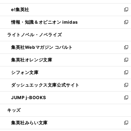
開
ウ
ン
ウ
し
e!集英社
く
で
ド
ィ
い
新
開
ウ
ン
ウ
し
情報・知識＆オピニオン imidas
く
で
ド
ィ
い
新
開
ウ
ン
ウ
し
ライトノベル・ノベライズ
く
で
ド
ィ
い
開
ウ
ン
ウ
集英社Webマガジン コバルト
く
で
ド
ィ
新
開
ウ
ン
し
集英社オレンジ文庫
く
で
ド
い
新
開
ウ
ウ
し
シフォン文庫
く
で
ィ
い
新
開
ン
ウ
し
ダッシュエックス文庫公式サイト
く
ド
ィ
い
新
ウ
ン
ウ
し
JUMP j-BOOKS
で
ド
ィ
い
新
開
ウ
ン
ウ
し
キッズ
く
で
ド
ィ
い
開
ウ
ン
ウ
集英社みらい文庫
く
で
ド
ィ
新
開
ウ
ン
し