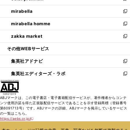
開
ウ
ン
ウ
し
mirabella
く
で
ド
ィ
い
新
開
ウ
ン
ウ
し
mirabella homme
く
で
ド
ィ
い
新
開
ウ
ン
ウ
し
zakka market
く
で
ド
ィ
い
新
開
ウ
ン
ウ
し
その他WEBサービス
く
で
ド
ィ
い
開
ウ
ン
ウ
集英社アドナビ
く
で
ド
ィ
新
開
ウ
ン
し
集英社エディターズ・ラボ
く
で
ド
い
新
開
ウ
ウ
し
く
で
ィ
い
開
ン
ウ
ABJマークは、この電子書店・電子書籍配信サービスが、著作権者からコンテ
く
ド
ィ
ンツ使用許諾を得た正規版配信サービスであることを示す登録商標（登録番号
ウ
ン
第6091713号）です。ABJマークの詳細、ABJマークを掲示しているサービス
で
ド
の一覧はこちら。
開
ウ
https://aebs.or.jp/
新
く
で
し
い
開