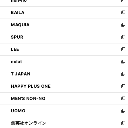
non-no
で
い
新
開
ウ
し
BAILA
く
ィ
い
新
ン
ウ
し
MAQUIA
ド
ィ
い
新
ウ
ン
ウ
し
SPUR
で
ド
ィ
い
新
開
ウ
ン
ウ
し
LEE
く
で
ド
ィ
い
新
開
ウ
ン
ウ
し
eclat
く
で
ド
ィ
い
新
開
ウ
ン
ウ
し
T JAPAN
く
で
ド
ィ
い
新
開
ウ
ン
ウ
し
HAPPY PLUS ONE
く
で
ド
ィ
い
新
開
ウ
ン
ウ
し
MEN'S NON-NO
く
で
ド
ィ
い
新
開
ウ
ン
ウ
し
UOMO
く
で
ド
ィ
い
新
開
ウ
ン
ウ
し
集英社オンライン
く
で
ド
ィ
い
新