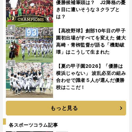
優勝候補筆頭は？ J2降格の憂
き目に遭いそうな３クラブと
は？
4
【高校野球】創部10年目の甲子
園初出場がすべてを変えた 健大
高崎・青栁監督が語る「機動破
壊」はこうして生まれた
5
【夏の甲子園2026】「優勝は
横浜じゃない」 波乱必至の組み
合わせで識者５人が選んだ優勝
校はここだ！
もっと見る
各スポーツコラム記事