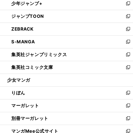
少年ジャンプ+
く
で
ド
ィ
い
新
開
ウ
ン
ウ
し
ジャンプTOON
く
で
ド
ィ
い
新
開
ウ
ン
ウ
し
ZEBRACK
く
で
ド
ィ
い
新
開
ウ
ン
ウ
し
S-MANGA
く
で
ド
ィ
い
新
開
ウ
ン
ウ
し
集英社ジャンプリミックス
く
で
ド
ィ
い
新
開
ウ
ン
ウ
し
集英社コミック文庫
く
で
ド
ィ
い
新
開
ウ
ン
ウ
し
少女マンガ
く
で
ド
ィ
い
開
ウ
ン
ウ
りぼん
く
で
ド
ィ
新
開
ウ
ン
し
マーガレット
く
で
ド
い
新
開
ウ
ウ
し
別冊マーガレット
く
で
ィ
い
新
開
ン
ウ
し
マンガMee公式サイト
く
ド
ィ
い
新