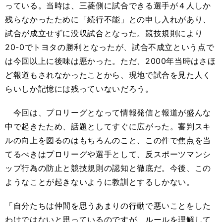
っている。当時は、三菱側に試合できる選手が４人しか
残らなかったために「続行不能」との申し入れがあり、
試合が成立せずに没収試合となった。競技規則により
20-0でトヨタの勝利となったが、試合不成立という点で
は今回以上に後味は悪かった。ただ、2000年当時はさほ
ど報道もされなかったことから、現地で試合を見た人く
らいしか記憶には残っていないだろう。
今回は、プロリーグとなって情報発信と報道が盛んな
中で起きたため、話題としてすぐに広がった。審判スキ
ルの向上を図るのはもちろんのこと、この件で焦点を当
てるべきはプロリーグや選手として、反スポーツマンシ
ップ行為の防止と競技規則の認知と徹底だ。今後、この
ようなことが起きないように教訓とするしかない。
「自分たちは仲間を思うあまりの行動で悪いことをした
わけではないと思っているのですが、ルールを理解して