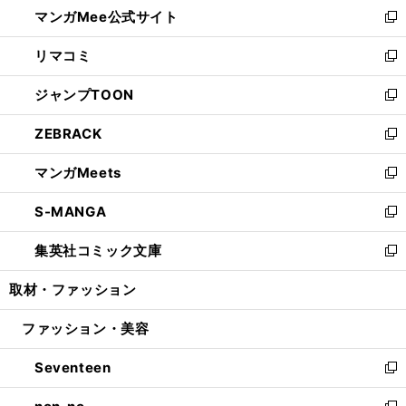
し
マンガMee公式サイト
く
ド
ィ
い
新
ウ
ン
ウ
し
リマコミ
で
ド
ィ
い
新
開
ウ
ン
ウ
し
ジャンプTOON
く
で
ド
ィ
い
新
開
ウ
ン
ウ
し
ZEBRACK
く
で
ド
ィ
い
新
開
ウ
ン
ウ
し
マンガMeets
く
で
ド
ィ
い
新
開
ウ
ン
ウ
し
S-MANGA
く
で
ド
ィ
い
新
開
ウ
ン
ウ
し
集英社コミック文庫
く
で
ド
ィ
い
新
開
ウ
ン
ウ
し
取材・ファッション
く
で
ド
ィ
い
開
ウ
ン
ウ
ファッション・美容
く
で
ド
ィ
開
ウ
ン
Seventeen
く
で
ド
新
開
ウ
し
く