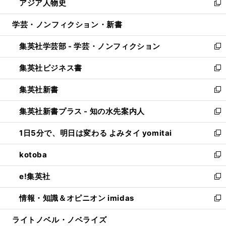
アジア人物史
く
で
ド
ィ
い
新
開
ウ
ン
ウ
し
学芸・ノンフィクション・新書
く
で
ド
ィ
い
開
ウ
ン
ウ
集英社学芸部 - 学芸・ノンフィクション
く
で
ド
ィ
新
開
ウ
ン
し
集英社ビジネス書
く
で
ド
い
新
開
ウ
ウ
し
集英社新書
く
で
ィ
い
新
開
ン
ウ
し
集英社新書プラス - 知の水先案内人
く
ド
ィ
い
新
ウ
ン
ウ
し
1日5分で、明日は変わる よみタイ yomitai
で
ド
ィ
い
新
開
ウ
ン
ウ
し
kotoba
く
で
ド
ィ
い
新
開
ウ
ン
ウ
し
e!集英社
く
で
ド
ィ
い
新
開
ウ
ン
ウ
し
情報・知識＆オピニオン imidas
く
で
ド
ィ
い
新
開
ウ
ン
ウ
し
ライトノベル・ノベライズ
く
で
ド
ィ
い