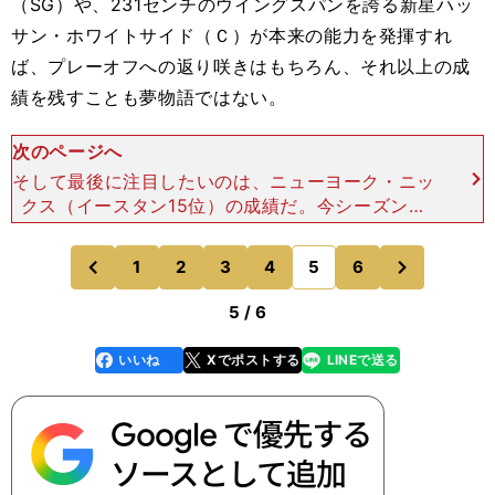
（SG）や、231センチのウイングスパンを誇る新星ハッ
サン・ホワイトサイド（Ｃ）が本来の能力を発揮すれ
ば、プレーオフへの返り咲きはもちろん、それ以上の成
績を残すことも夢物語ではない。
次のページへ
そして最後に注目したいのは、ニューヨーク・ニッ
クス（イースタン15位）の成績だ。今シーズンも
低空飛行を続けると、オフのチーム補強に不満を持
っているニックスのスーパースター、カーメロ・ア
次
1
2
3
4
5
6
のページへ
のページへ
ンソニー（SF）
前
5 / 6
いいね
Xでポストする
LINEで送る
line
faceboo
x
k