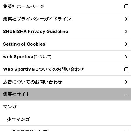
く/
集英社ホームページ
新
閉
し
じ
集英社プライバシーガイドライン
い
る
ウ
SHUEISHA Privacy Guideline
ィ
ン
Setting of Cookies
ド
ウ
web Sportivaについて
で
前
開
へ
Web Sportivaについてのお問い合わせ
く
新
し
広告についてのお問い合わせ
い
ウ
集英社サイト
ィ
開
ン
く/
マンガ
ド
閉
ウ
じ
少年マンガ
で
る
開