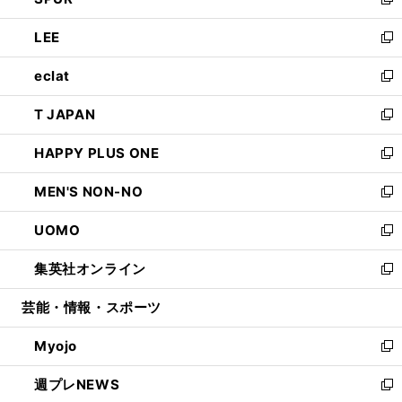
ィ
い
新
開
ウ
ン
ウ
し
LEE
く
で
ド
ィ
い
新
開
ウ
ン
ウ
し
eclat
く
で
ド
ィ
い
新
開
ウ
ン
ウ
し
T JAPAN
く
で
ド
ィ
い
新
開
ウ
ン
ウ
し
HAPPY PLUS ONE
く
で
ド
ィ
い
新
開
ウ
ン
ウ
し
MEN'S NON-NO
く
で
ド
ィ
い
新
開
ウ
ン
ウ
し
UOMO
く
で
ド
ィ
い
新
開
ウ
ン
ウ
し
集英社オンライン
く
で
ド
ィ
い
新
開
ウ
ン
ウ
し
芸能・情報・スポーツ
く
で
ド
ィ
い
開
ウ
ン
ウ
Myojo
く
で
ド
ィ
新
開
ウ
ン
し
週プレNEWS
く
で
ド
い
新