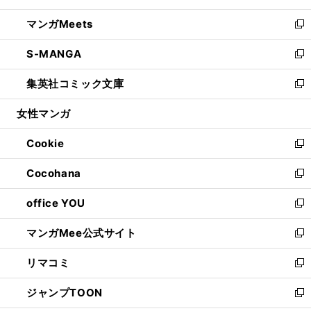
開
ウ
ン
ウ
し
マンガMeets
く
で
ド
ィ
い
新
開
ウ
ン
ウ
し
S-MANGA
く
で
ド
ィ
い
新
開
ウ
ン
ウ
し
集英社コミック文庫
く
で
ド
ィ
い
新
開
ウ
ン
ウ
し
女性マンガ
く
で
ド
ィ
い
開
ウ
ン
ウ
Cookie
く
で
ド
ィ
新
開
ウ
ン
し
Cocohana
く
で
ド
い
新
開
ウ
ウ
し
office YOU
く
で
ィ
い
新
開
ン
ウ
し
マンガMee公式サイト
く
ド
ィ
い
新
ウ
ン
ウ
し
リマコミ
で
ド
ィ
い
新
開
ウ
ン
ウ
し
ジャンプTOON
く
で
ド
ィ
い
新
開
ウ
ン
ウ
し