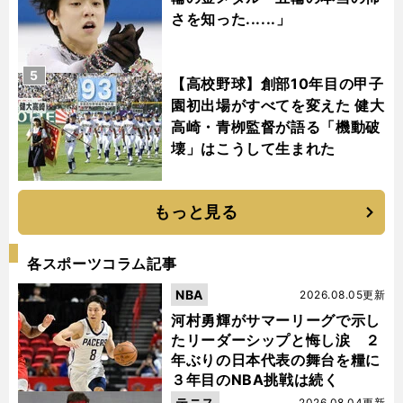
さを知った......」
5
【高校野球】創部10年目の甲子
園初出場がすべてを変えた 健大
高崎・青栁監督が語る「機動破
壊」はこうして生まれた
もっと見る
各スポーツコラム記事
NBA
2026.08.05更新
河村勇輝がサマーリーグで示し
たリーダーシップと悔し涙 ２
年ぶりの日本代表の舞台を糧に
３年目のNBA挑戦は続く
テニス
2026.08.04更新