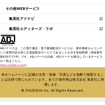
開
ウ
ン
ウ
し
その他WEBサービス
く
で
ド
ィ
い
開
ウ
ン
ウ
集英社アドナビ
く
で
ド
ィ
新
開
ウ
ン
し
集英社エディターズ・ラボ
く
で
ド
い
新
開
ウ
ウ
し
く
で
ィ
い
開
ン
ウ
ABJマークは、この電子書店・電子書籍配信サービスが、著作権者からコンテ
く
ド
ィ
ンツ使用許諾を得た正規版配信サービスであることを示す登録商標（登録番号
ウ
ン
第6091713号）です。ABJマークの詳細、ABJマークを掲示しているサービス
で
ド
の一覧はこちら。
開
ウ
https://aebs.or.jp/
新
く
で
し
い
開
本ホームページに記載の文章・画像・写真などを無断で複製するこ
ウ
く
とは法律で禁じられています。全ての著作権は株式会社 集英社に帰
ィ
属します。
ン
ド
© SHUEISHA Inc. All Rights Reserved.
ウ
で
開
く