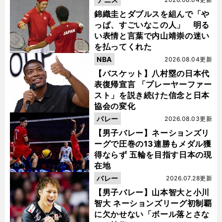
錦織圭とダブルスを組んで「や
っぱ、すごいなこの人」 明る
い表情と言葉で内山靖崇の迷い
を払ってくれた
NBA
2026.08.04更新
【バスケット】八村塁の日本代
表復帰宣言 「プレーヤーファー
スト」を説き続けた信念と日本
協会の変化
バレー
2026.08.03更新
【男子バレー】ネーションズリ
ーグで圧巻の13連勝もメダル獲
得ならず 五輪を目指す日本の現
在地
バレー
2026.07.28更新
【男子バレー】山本智大と小川
智大 ネーションズリーグ初制覇
に欠かせない「ボール落とさな