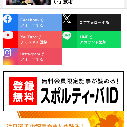
い」技術
cebo
X
Facebookで
Xでフォローする
ok
フォローする
uTube
LINE
YouTubeで
LINEで
チャンネル登録
アカウント追加
stagra
Instagramで
m
フォローする