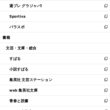
開
ウ
ウ
し
週プレ グラジャパ!
く
で
ィ
い
新
開
ン
ウ
し
Sportiva
く
ド
ィ
い
新
ウ
ン
ウ
し
パラスポ
で
ド
ィ
い
新
開
ウ
ン
ウ
し
書籍
く
で
ド
ィ
い
開
ウ
ン
ウ
文芸・文庫・総合
く
で
ド
ィ
開
ウ
ン
すばる
く
で
ド
新
開
ウ
し
小説すばる
く
で
い
新
開
ウ
し
集英社 文芸ステーション
く
ィ
い
新
ン
ウ
し
web 集英社文庫
ド
ィ
い
新
ウ
ン
ウ
し
青春と読書
で
ド
ィ
い
新
開
ウ
ン
ウ
し