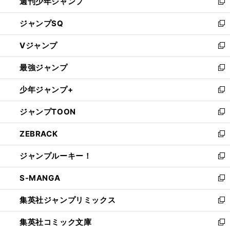
週刊少年ジャンプ
く
新
し
ジャンプSQ
い
新
ウ
し
Vジャンプ
ィ
い
新
ン
ウ
し
最強ジャンプ
ド
ィ
い
新
ウ
ン
ウ
し
少年ジャンプ+
で
ド
ィ
い
新
開
ウ
ン
ウ
し
ジャンプTOON
く
で
ド
ィ
い
新
開
ウ
ン
ウ
し
ZEBRACK
く
で
ド
ィ
い
新
開
ウ
ン
ウ
し
ジャンプルーキー！
く
で
ド
ィ
い
新
開
ウ
ン
ウ
し
S-MANGA
く
で
ド
ィ
い
新
開
ウ
ン
ウ
し
集英社ジャンプリミックス
く
で
ド
ィ
い
新
開
ウ
ン
ウ
し
集英社コミック文庫
く
で
ド
ィ
い
新