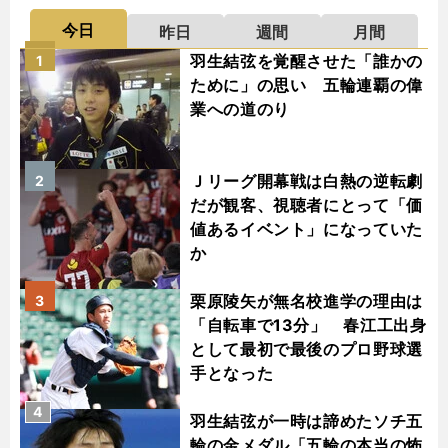
今日
昨日
週間
月間
羽生結弦を覚醒させた「誰かの
1
ために」の思い 五輪連覇の偉
業への道のり
Ｊリーグ開幕戦は白熱の逆転劇
2
だが観客、視聴者にとって「価
値あるイベント」になっていた
か
栗原陵矢が無名校進学の理由は
3
「自転車で13分」 春江工出身
として最初で最後のプロ野球選
手となった
4
羽生結弦が一時は諦めたソチ五
輪の金メダル「五輪の本当の怖