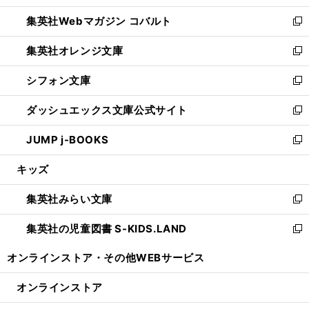
開
ウ
ン
ウ
集英社Webマガジン コバルト
く
で
ド
ィ
新
開
ウ
ン
し
集英社オレンジ文庫
く
で
ド
い
新
開
ウ
ウ
し
シフォン文庫
く
で
ィ
い
新
開
ン
ウ
し
ダッシュエックス文庫公式サイト
く
ド
ィ
い
新
ウ
ン
ウ
し
JUMP j-BOOKS
で
ド
ィ
い
新
開
ウ
ン
ウ
し
キッズ
く
で
ド
ィ
い
開
ウ
ン
ウ
集英社みらい文庫
く
で
ド
ィ
新
開
ウ
ン
し
集英社の児童図書 S-KIDS.LAND
く
で
ド
い
新
開
ウ
ウ
し
オンラインストア・
その他WEBサービス
く
で
ィ
い
開
ン
ウ
オンラインストア
く
ド
ィ
ウ
ン