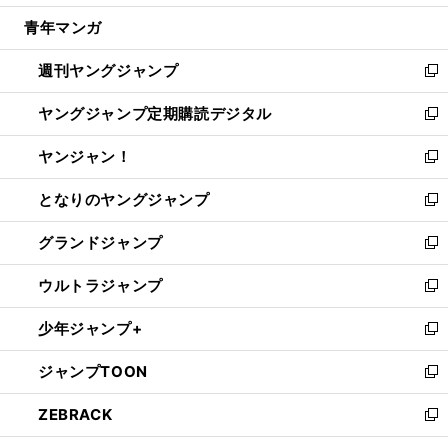
開
ウ
ン
ウ
し
青年マンガ
く
で
ド
ィ
い
開
ウ
ン
ウ
週刊ヤングジャンプ
く
で
ド
ィ
新
開
ウ
ン
し
ヤングジャンプ定期購読デジタル
く
で
ド
い
新
開
ウ
ウ
し
ヤンジャン！
く
で
ィ
い
新
開
ン
ウ
し
となりのヤングジャンプ
く
ド
ィ
い
新
ウ
ン
ウ
し
グランドジャンプ
で
ド
ィ
い
新
開
ウ
ン
ウ
し
ウルトラジャンプ
く
で
ド
ィ
い
新
開
ウ
ン
ウ
し
少年ジャンプ+
く
で
ド
ィ
い
新
開
ウ
ン
ウ
し
ジャンプTOON
く
で
ド
ィ
い
新
開
ウ
ン
ウ
し
ZEBRACK
く
で
ド
ィ
い
新
開
ウ
ン
ウ
し