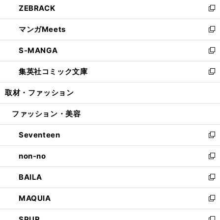
ZEBRACK
く
で
ド
ィ
い
新
開
ウ
ン
ウ
し
マンガMeets
く
で
ド
ィ
い
新
開
ウ
ン
ウ
し
S-MANGA
く
で
ド
ィ
い
新
開
ウ
ン
ウ
し
集英社コミック文庫
く
で
ド
ィ
い
新
開
ウ
ン
ウ
し
取材・ファッション
く
で
ド
ィ
い
開
ウ
ン
ウ
ファッション・美容
く
で
ド
ィ
開
ウ
ン
Seventeen
く
で
ド
新
開
ウ
し
non-no
く
で
い
新
開
ウ
し
BAILA
く
ィ
い
新
ン
ウ
し
MAQUIA
ド
ィ
い
新
ウ
ン
ウ
し
SPUR
で
ド