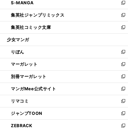
S-MANGA
く
で
ド
ィ
い
新
開
ウ
ン
ウ
し
集英社ジャンプリミックス
く
で
ド
ィ
い
新
開
ウ
ン
ウ
し
集英社コミック文庫
く
で
ド
ィ
い
新
開
ウ
ン
ウ
し
少女マンガ
く
で
ド
ィ
い
開
ウ
ン
ウ
りぼん
く
で
ド
ィ
新
開
ウ
ン
し
マーガレット
く
で
ド
い
新
開
ウ
ウ
し
別冊マーガレット
く
で
ィ
い
新
開
ン
ウ
し
マンガMee公式サイト
く
ド
ィ
い
新
ウ
ン
ウ
し
リマコミ
で
ド
ィ
い
新
開
ウ
ン
ウ
し
ジャンプTOON
く
で
ド
ィ
い
新
開
ウ
ン
ウ
し
ZEBRACK
く
で
ド
ィ
い
新