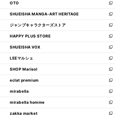
OTO
で
ド
新
開
ウ
し
SHUEISHA MANGA-ART HERITAGE
く
で
い
新
開
ウ
し
ジャンプキャラクターズストア
く
ィ
い
新
ン
ウ
し
HAPPY PLUS STORE
ド
ィ
い
新
ウ
ン
ウ
し
SHUEISHA VOX
で
ド
ィ
い
新
開
ウ
ン
ウ
し
LEEマルシェ
く
で
ド
ィ
い
新
開
ウ
ン
ウ
し
SHOP Marisol
く
で
ド
ィ
い
新
開
ウ
ン
ウ
し
eclat premium
く
で
ド
ィ
い
新
開
ウ
ン
ウ
し
mirabella
く
で
ド
ィ
い
新
開
ウ
ン
ウ
し
mirabella homme
く
で
ド
ィ
い
新
開
ウ
ン
ウ
し
zakka market
く
で
ド
ィ
い
新