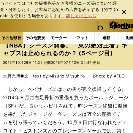
当サイトでは当社の提携先等がお客様のニーズ等について調
査・分析したり、お客様にお勧めの広告を表⽰する⽬的で Co
閉じ
okie を使⽤する場合があります。
詳しくはこちら
る
マイペ
web Sportiva (webスポルティーバ)
検索
メニュ
we
ー
その他球技の記事一覧
バスケットボール
NBA
b
ジ
その他球技
その他競技
モーター
フォト
連載
動
ス
【NBA】シーズン開幕。「東の絶対王者」キ
ポ
ャブスは止められるのか？ (5ページ目)
ル
テ
2015年10月26日 11:35 公開
2016年07月12日 04:47 更新
ィ
ー
水野光博●文 text by Mizuno Mitsuhiro photo by AFLO
バ
しかし、ペイサーズにはこの男が完全復帰してくる。
2014年８月に右足骨折の重傷を負ったポール・ジョージ
（SF）だ。長いリハビリを経て、昨シーズン終盤に復帰
を果たしたジョージが、今シーズンは万全の態勢でチー
ムを引っ張っていくだろう。10月６日に行なわれたデト
ロイト・ピストンズとのプレシーズンゲームでは、第１