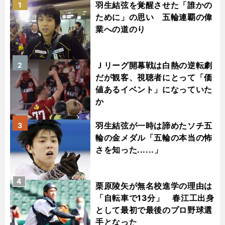
羽生結弦を覚醒させた「誰かの
1
ために」の思い 五輪連覇の偉
業への道のり
Ｊリーグ開幕戦は白熱の逆転劇
2
だが観客、視聴者にとって「価
値あるイベント」になっていた
か
羽生結弦が一時は諦めたソチ五
3
輪の金メダル「五輪の本当の怖
さを知った......」
4
栗原陵矢が無名校進学の理由は
「自転車で13分」 春江工出身
として最初で最後のプロ野球選
手となった