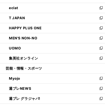
開
ウ
ン
ウ
し
eclat
く
で
ド
ィ
い
新
開
ウ
ン
ウ
し
T JAPAN
く
で
ド
ィ
い
新
開
ウ
ン
ウ
し
HAPPY PLUS ONE
く
で
ド
ィ
い
新
開
ウ
ン
ウ
し
MEN'S NON-NO
く
で
ド
ィ
い
新
開
ウ
ン
ウ
し
UOMO
く
で
ド
ィ
い
新
開
ウ
ン
ウ
し
集英社オンライン
く
で
ド
ィ
い
新
開
ウ
ン
ウ
し
芸能・情報・スポーツ
く
で
ド
ィ
い
開
ウ
ン
ウ
Myojo
く
で
ド
ィ
新
開
ウ
ン
し
週プレNEWS
く
で
ド
い
新
開
ウ
ウ
し
週プレ グラジャパ!
く
で
ィ
い
新
開
ン
ウ
し