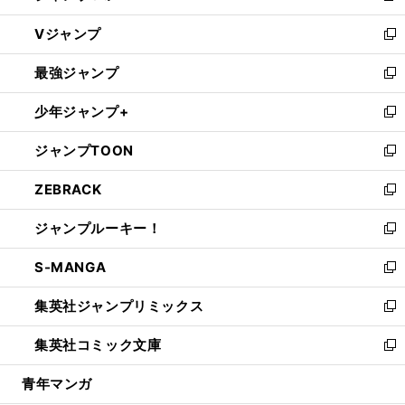
ウ
し
Vジャンプ
ィ
い
新
ン
ウ
し
最強ジャンプ
ド
ィ
い
新
ウ
ン
ウ
し
少年ジャンプ+
で
ド
ィ
い
新
開
ウ
ン
ウ
し
ジャンプTOON
く
で
ド
ィ
い
新
開
ウ
ン
ウ
し
ZEBRACK
く
で
ド
ィ
い
新
開
ウ
ン
ウ
し
ジャンプルーキー！
く
で
ド
ィ
い
新
開
ウ
ン
ウ
し
S-MANGA
く
で
ド
ィ
い
新
開
ウ
ン
ウ
し
集英社ジャンプリミックス
く
で
ド
ィ
い
新
開
ウ
ン
ウ
し
集英社コミック文庫
く
で
ド
ィ
い
新
開
ウ
ン
ウ
し
青年マンガ
く
で
ド
ィ
い
開
ウ
ン