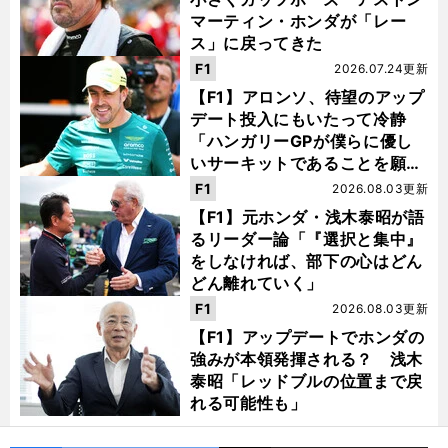
マーティン・ホンダが「レー
ス」に戻ってきた
F1
2026.07.24更新
【F1】アロンソ、待望のアップ
デート投入にもいたって冷静
「ハンガリーGPが僕らに優し
いサーキットであることを願
う」
F1
2026.08.03更新
【F1】元ホンダ・浅木泰昭が語
るリーダー論「『選択と集中』
をしなければ、部下の心はどん
どん離れていく」
F1
2026.08.03更新
【F1】アップデートでホンダの
強みが本領発揮される？ 浅木
泰昭「レッドブルの位置まで戻
れる可能性も」