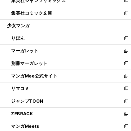
集英社ジャンプリミックス
く
で
ド
ィ
い
新
開
ウ
ン
ウ
し
集英社コミック文庫
く
で
ド
ィ
い
新
開
ウ
ン
ウ
し
少女マンガ
く
で
ド
ィ
い
開
ウ
ン
ウ
りぼん
く
で
ド
ィ
新
開
ウ
ン
し
マーガレット
く
で
ド
い
新
開
ウ
ウ
し
別冊マーガレット
く
で
ィ
い
新
開
ン
ウ
し
マンガMee公式サイト
く
ド
ィ
い
新
ウ
ン
ウ
し
リマコミ
で
ド
ィ
い
新
開
ウ
ン
ウ
し
ジャンプTOON
く
で
ド
ィ
い
新
開
ウ
ン
ウ
し
ZEBRACK
く
で
ド
ィ
い
新
開
ウ
ン
ウ
し
マンガMeets
く
で
ド
ィ
い
新