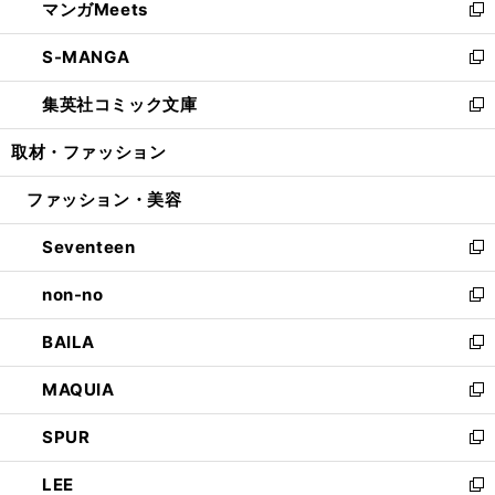
マンガMeets
く
で
ド
ィ
い
新
開
ウ
ン
ウ
し
S-MANGA
く
で
ド
ィ
い
新
開
ウ
ン
ウ
し
集英社コミック文庫
く
で
ド
ィ
い
新
開
ウ
ン
ウ
し
取材・ファッション
く
で
ド
ィ
い
開
ウ
ン
ウ
ファッション・美容
く
で
ド
ィ
開
ウ
ン
Seventeen
く
で
ド
新
開
ウ
し
non-no
く
で
い
新
開
ウ
し
BAILA
く
ィ
い
新
ン
ウ
し
MAQUIA
ド
ィ
い
新
ウ
ン
ウ
し
SPUR
で
ド
ィ
い
新
開
ウ
ン
ウ
し
LEE
く
で
ド
ィ
い
新