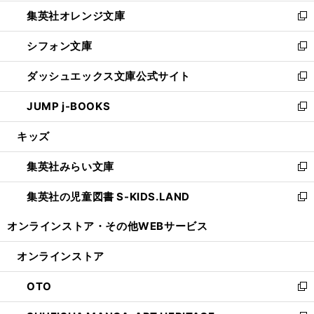
開
ウ
ン
し
集英社オレンジ文庫
く
で
ド
い
新
開
ウ
ウ
し
シフォン文庫
く
で
ィ
い
新
開
ン
ウ
し
ダッシュエックス文庫公式サイト
く
ド
ィ
い
新
ウ
ン
ウ
し
JUMP j-BOOKS
で
ド
ィ
い
新
開
ウ
ン
ウ
し
キッズ
く
で
ド
ィ
い
開
ウ
ン
ウ
集英社みらい文庫
く
で
ド
ィ
新
開
ウ
ン
し
集英社の児童図書 S-KIDS.LAND
く
で
ド
い
新
開
ウ
ウ
し
オンラインストア・
その他WEBサービス
く
で
ィ
い
開
ン
ウ
オンラインストア
く
ド
ィ
ウ
ン
OTO
で
ド
新
開
ウ
し