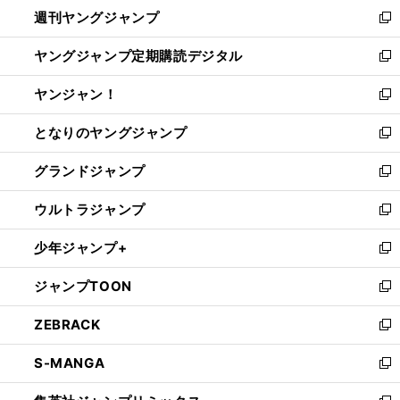
ウ
週刊ヤングジャンプ
く
で
ド
ィ
新
開
ウ
ン
し
ヤングジャンプ定期購読デジタル
く
で
ド
い
新
開
ウ
ウ
し
ヤンジャン！
く
で
ィ
い
新
開
ン
ウ
し
となりのヤングジャンプ
く
ド
ィ
い
新
ウ
ン
ウ
し
グランドジャンプ
で
ド
ィ
い
新
開
ウ
ン
ウ
し
ウルトラジャンプ
く
で
ド
ィ
い
新
開
ウ
ン
ウ
し
少年ジャンプ+
く
で
ド
ィ
い
新
開
ウ
ン
ウ
し
ジャンプTOON
く
で
ド
ィ
い
新
開
ウ
ン
ウ
し
ZEBRACK
く
で
ド
ィ
い
新
開
ウ
ン
ウ
し
S-MANGA
く
で
ド
ィ
い
新
開
ウ
ン
ウ
し