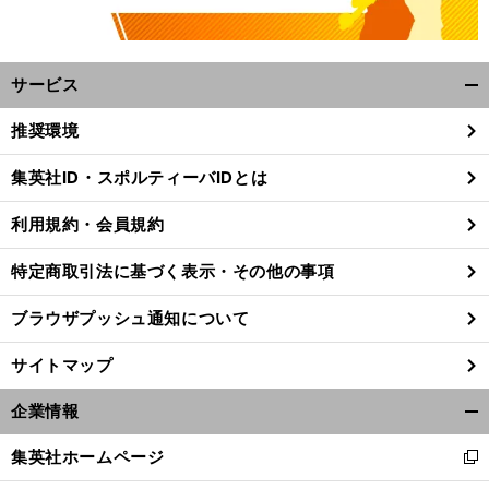
サービス
開
く/
推奨環境
閉
じ
集英社ID・スポルティーバIDとは
る
利用規約・会員規約
特定商取引法に基づく表示・その他の事項
ブラウザプッシュ通知について
サイトマップ
企業情報
開
く/
集英社ホームページ
新
閉
し