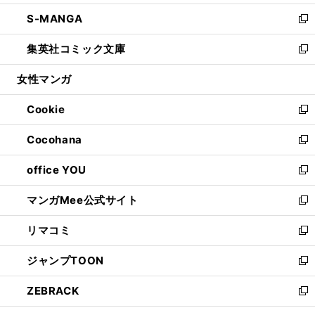
開
ウ
ン
ウ
し
S-MANGA
く
で
ド
ィ
い
新
開
ウ
ン
ウ
し
集英社コミック文庫
く
で
ド
ィ
い
新
開
ウ
ン
ウ
し
女性マンガ
く
で
ド
ィ
い
開
ウ
ン
ウ
Cookie
く
で
ド
ィ
新
開
ウ
ン
し
Cocohana
く
で
ド
い
新
開
ウ
ウ
し
office YOU
く
で
ィ
い
新
開
ン
ウ
し
マンガMee公式サイト
く
ド
ィ
い
新
ウ
ン
ウ
し
リマコミ
で
ド
ィ
い
新
開
ウ
ン
ウ
し
ジャンプTOON
く
で
ド
ィ
い
新
開
ウ
ン
ウ
し
ZEBRACK
く
で
ド
ィ
い
新
開
ウ
ン
ウ
し