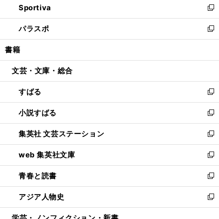
Sportiva
く
ド
ィ
い
新
ウ
ン
ウ
し
パラスポ
で
ド
ィ
い
新
開
ウ
ン
ウ
し
書籍
く
で
ド
ィ
い
開
ウ
ン
ウ
文芸・文庫・総合
く
で
ド
ィ
開
ウ
ン
すばる
く
で
ド
新
開
ウ
し
小説すばる
く
で
い
新
開
ウ
し
集英社 文芸ステーション
く
ィ
い
新
ン
ウ
し
web 集英社文庫
ド
ィ
い
新
ウ
ン
ウ
し
青春と読書
で
ド
ィ
い
新
開
ウ
ン
ウ
し
アジア人物史
く
で
ド
ィ
い
新
開
ウ
ン
ウ
し
学芸・ノンフィクション・新書
く
で
ド
ィ