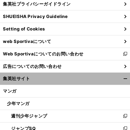
じ
集英社プライバシーガイドライン
い
る
ウ
SHUEISHA Privacy Guideline
ィ
ン
Setting of Cookies
ド
ウ
web Sportivaについて
で
開
Web Sportivaについてのお問い合わせ
く
新
し
広告についてのお問い合わせ
い
ウ
集英社サイト
ィ
開
ン
く/
マンガ
ド
閉
ウ
じ
少年マンガ
で
る
開
週刊少年ジャンプ
く
新
し
ジャンプSQ
い
新