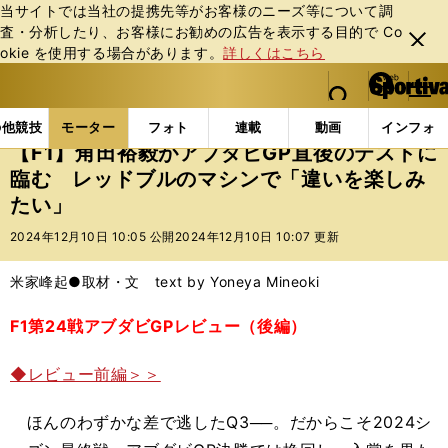
当サイトでは当社の提携先等がお客様のニーズ等について調
査・分析したり、お客様にお勧めの広告を表⽰する⽬的で Co
閉じ
okie を使⽤する場合があります。
詳しくはこちら
る
マイペ
web Sportiva (webスポルティーバ)
検索
メニュ
we
ー
モーターの記事一覧
モーター
F1
【F1】角田裕
b
ジ
の他競技
モーター
フォト
連載
動画
インフォ
ス
【F1】角田裕毅がアブダビGP直後のテストに
ポ
臨む レッドブルのマシンで「違いを楽しみ
ル
たい」
テ
ィ
2024年12月10日 10:05 公開
2024年12月10日 10:07 更新
ー
バ
米家峰起●取材・文 text by Yoneya Mineoki
F1第24戦アブダビGPレビュー（後編）
◆レビュー前編＞＞
ほんのわずかな差で逃したQ3──。だからこそ2024シ