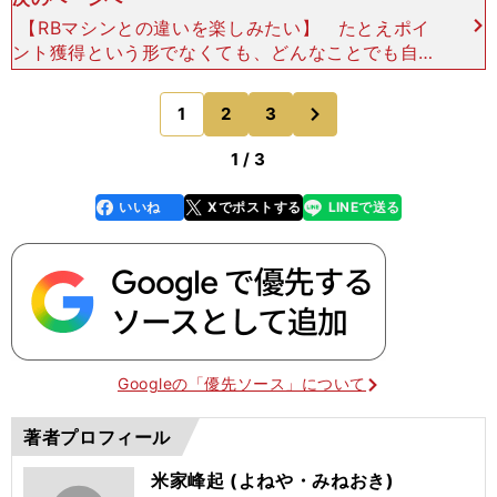
【RBマシンとの違いを楽しみたい】 たとえポイ
ント獲得という形でなくても、どんなことでも自分
らしくレースをし、自分の力を最大限に発揮したい
──。そんな角田の意地が随所にあふれていた。
次
1
2
3
のページへ
「もちろんこの
1 / 3
いいね
Xでポストする
LINEで送る
line
faceboo
x
k
Googleの「優先ソース」について
著者プロフィール
米家峰起 (よねや・みねおき)