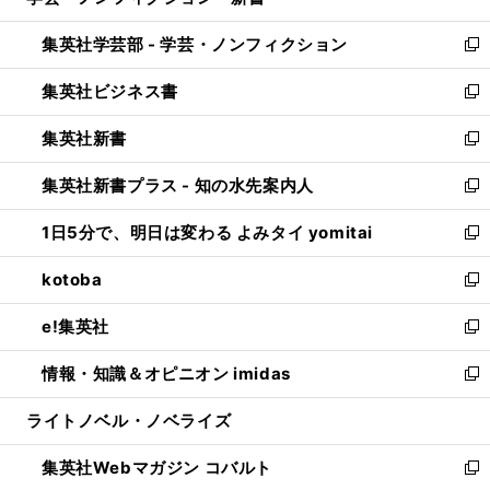
い
開
ウ
ン
ウ
集英社学芸部 - 学芸・ノンフィクション
く
で
ド
ィ
新
開
ウ
ン
し
集英社ビジネス書
く
で
ド
い
新
開
ウ
ウ
し
集英社新書
く
で
ィ
い
新
開
ン
ウ
し
集英社新書プラス - 知の水先案内人
く
ド
ィ
い
新
ウ
ン
ウ
し
1日5分で、明日は変わる よみタイ yomitai
で
ド
ィ
い
新
開
ウ
ン
ウ
し
kotoba
く
で
ド
ィ
い
新
開
ウ
ン
ウ
し
e!集英社
く
で
ド
ィ
い
新
開
ウ
ン
ウ
し
情報・知識＆オピニオン imidas
く
で
ド
ィ
い
新
開
ウ
ン
ウ
し
ライトノベル・ノベライズ
く
で
ド
ィ
い
開
ウ
ン
ウ
集英社Webマガジン コバルト
く
で
ド
ィ
新