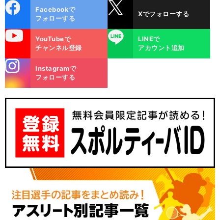
cebo
X
Facebookで
Xでフォローする
ok
フォローする
uTube
LINE
YouTubeで
LINEで
チャンネル登録
アカウント追加
stagra
Instagramで
m
フォローする
４
」
前
「
めて
後尾
れたが
へ