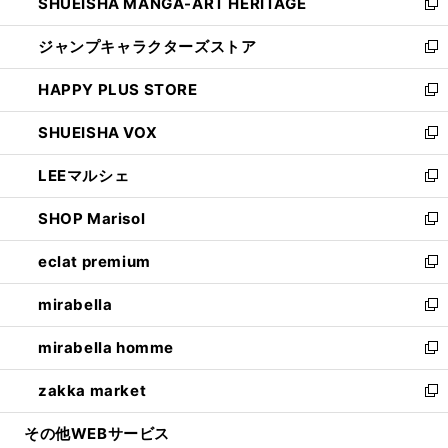
SHUEISHA MANGA-ART HERITAGE
く
で
い
新
開
ウ
し
ジャンプキャラクターズストア
く
ィ
い
新
ン
ウ
し
HAPPY PLUS STORE
ド
ィ
い
新
ウ
ン
ウ
し
SHUEISHA VOX
で
ド
ィ
い
新
開
ウ
ン
ウ
し
LEEマルシェ
く
で
ド
ィ
い
新
開
ウ
ン
ウ
し
SHOP Marisol
く
で
ド
ィ
い
新
開
ウ
ン
ウ
し
eclat premium
く
で
ド
ィ
い
新
開
ウ
ン
ウ
し
mirabella
く
で
ド
ィ
い
新
開
ウ
ン
ウ
し
mirabella homme
く
で
ド
ィ
い
新
開
ウ
ン
ウ
し
zakka market
く
で
ド
ィ
い
新
開
ウ
ン
ウ
し
その他WEBサービス
く
で
ド
ィ
い