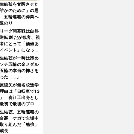
生結弦を覚醒させた
誰かのために」の思
 五輪連覇の偉業へ
道のり
リーグ開幕戦は白熱
逆転劇 だが観客、視
者にとって「価値あ
イベント」になって
たか
生結弦が一時は諦め
ソチ五輪の金メダル
五輪の本当の怖さを
った......」
原陵矢が無名校進学
理由は「自転車で13
」 春江工出身とし
最初で最後のプロ野
選手となった
生結弦、五輪連覇の
台裏 ケガで欠場中
取り組んだ「勉強」
成長