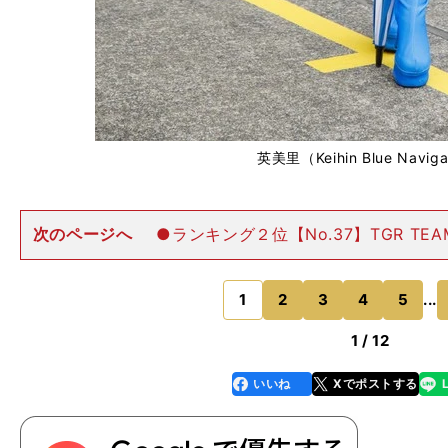
英美里（Keihin Blue Navig
次のページへ
●ランキング２位【No.37】TGR TEAM 
M'S ［ドライバー］平川亮／山下健太（※山下はニッ
に代わり第７戦より参戦し19位）［マシン］KeePer 
1
2
3
4
5
...
のページへ
1 / 12
いいね
Xでポストする
line
faceboo
x
k