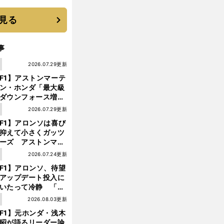
見る
事
1
2026.07.29更新
F1】アストンマーテ
ン・ホンダ「最大級
ダウンフォース増」
実現するも、アロン
1
2026.07.29更新
が苦言を呈した理由
F1】アロンソは喜び
抑えて小さくガッツ
ーズ アストンマー
ィン・ホンダが「レ
1
2026.07.24更新
ス」に戻ってきた
F1】アロンソ、待望
アップデート投入に
いたって冷静 「ハ
ガリーGPが僕らに
1
2026.08.03更新
しいサーキットであ
F1】元ホンダ・浅木
ことを願う」
昭が語るリーダー論