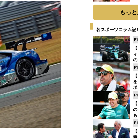
もっと
各スポーツコラム記
F
【
ィ
の
を
F
ソ
【
を
ポ
テ
F
ー
【
の
も
ン
F
優
【
る
泰