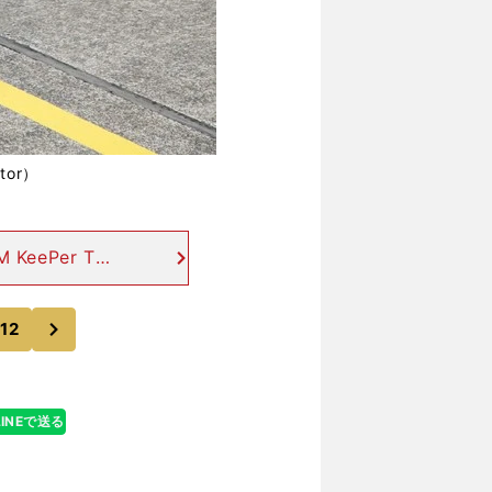
ator）
KeePer TO
ク・キャシディ
TOM'S
次
12
LINEで送る