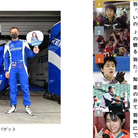
羽
1
「
い
の
Ｊ
2
の
聴
る
い
羽
3
た
「
知
4
栗
の
分
て
5
球
羽
舞
に
バゲット
で