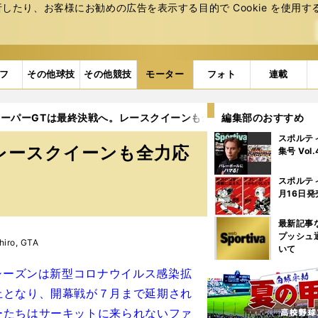
たり、お客様にお勧めの広告を表⽰する⽬的で Cookie を使⽤す
フ
その他球技
その他競技
モーター
フォト
連載
ーパーGTは最終決戦へ。レースクイーンも全力応援！
編集部のおすすめ
スポルテ
レースクイーンも全力応
集号 Vol
スポルテ
月16日発
最新記事
プッシュ
iro, GTA
いて
年シーズンは新型コロナウイルス感染拡
止となり、開幕戦が７月まで延期され
ーたちはサーキットに来られないファ