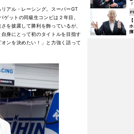
「
リアル・レーシング。スーパーGT
な
F
ど
・バゲットの同級生コンビは２年目。
【
速さを披露して勝利を飾っているが、
ホ
揮
と自身にとって初のタイトルを目指す
「
ピオンを決めたい！」と力強く語って
で