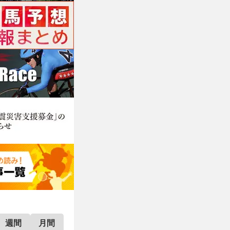
週間
月間