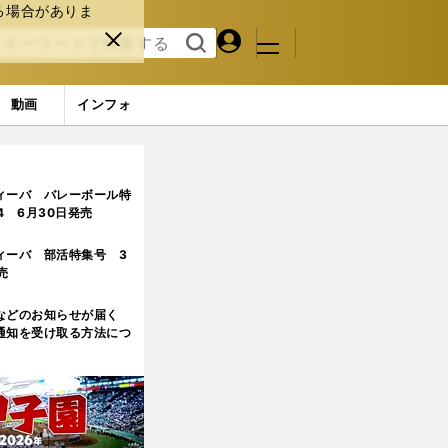
る場合がありま
マイペ
閉じ
検索
メニュ
ー
る
す
ジ
る
動画
インフォ
ィーバ バレーボール特
.4 6月30日発売
ィーバ 部活特集号 3
売
などのお知らせが届く
通知を受け取る方法につ