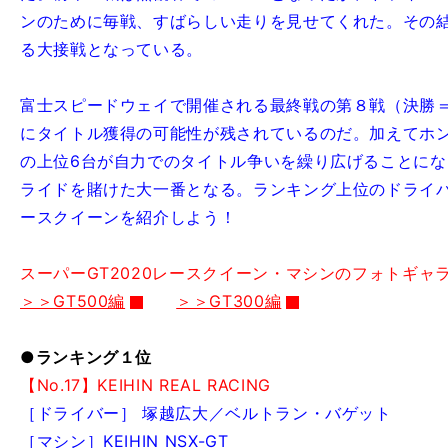
ンのために毎戦、すばらしい走りを見せてくれた。その
る大接戦となっている。
富士スピードウェイで開催される最終戦の第８戦（決勝＝1
にタイトル獲得の可能性が残されているのだ。加えてホ
の上位6台が自力でのタイトル争いを繰り広げることに
ライドを賭けた大一番となる。ランキング上位のドライ
ースクイーンを紹介しよう！
スーパーGT2020レースクイーン・マシンのフォトギャ
＞＞GT500編
＞＞GT300編
●ランキング１位
【No.17】KEIHIN REAL RACING
［ドライバー］ 塚越広大／ベルトラン・バゲット
［マシン］KEIHIN NSX-GT