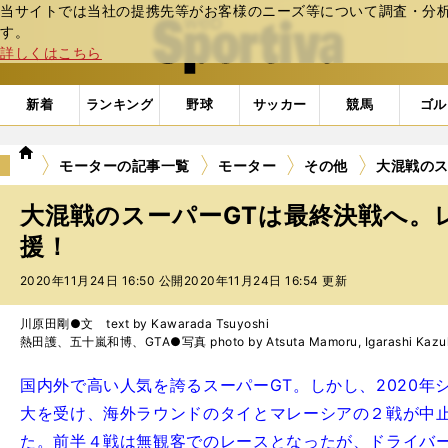
当サイトでは当社の提携先等がお客様のニーズ等について調査・分析し
web Sportiva (webスポルティーバ)
す。
詳しくはこちら
新着
ランキング
野球
サッカー
競馬
ゴル
we
モーターの記事一覧
モーター
その他
大混戦のス
b
ス
大混戦のスーパーGTは最終決戦へ。
ポ
ル
援！
テ
2020年11月24日 16:50 公開
2020年11月24日 16:54 更新
ィ
ー
バ
川原田剛●文 text by Kawarada Tsuyoshi
熱田護、五十嵐和博、GTA●写真 photo by Atsuta Mamoru, Igarashi Kazuh
国内外で高い人気を誇るスーパーGT。しかし、2020
大を受け、海外ラウンドのタイとマレーシアの２戦が中
た。前半４戦は無観客でのレースとなったが、ドライバ