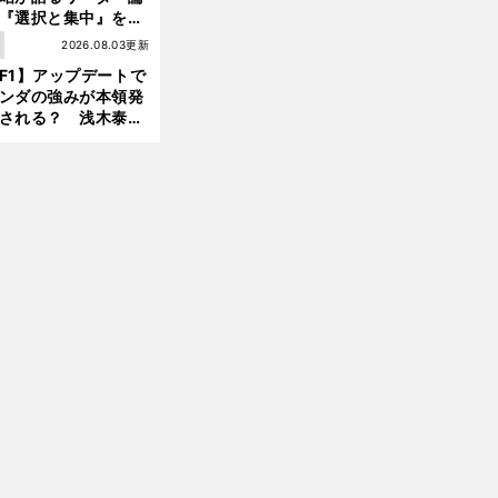
『選択と集中』をし
ければ、部下の心は
1
2026.08.03更新
んどん離れていく」
F1】アップデートで
ンダの強みが本領発
される？ 浅木泰昭
レッドブルの位置ま
戻れる可能性も」
前