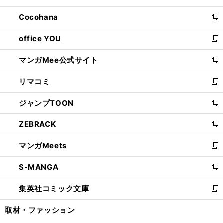
開
ウ
ン
し
Cocohana
く
で
ド
い
新
開
ウ
ウ
し
office YOU
く
で
ィ
い
新
開
ン
ウ
し
マンガMee公式サイト
く
ド
ィ
い
新
ウ
ン
ウ
し
リマコミ
で
ド
ィ
い
新
開
ウ
ン
ウ
し
ジャンプTOON
く
で
ド
ィ
い
新
開
ウ
ン
ウ
し
ZEBRACK
く
で
ド
ィ
い
新
開
ウ
ン
ウ
し
マンガMeets
く
で
ド
ィ
い
新
開
ウ
ン
ウ
し
S-MANGA
く
で
ド
ィ
い
新
開
ウ
ン
ウ
し
集英社コミック文庫
く
で
ド
ィ
い
新
開
ウ
ン
ウ
し
取材・ファッション
く
で
ド
ィ
い
開
ウ
ン
ウ