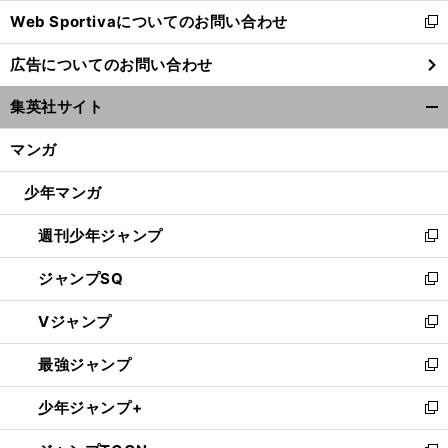
Web Sportivaについてのお問い合わせ
く
新
し
広告についてのお問い合わせ
い
ウ
集英社サイト
ィ
開
ン
く/
マンガ
ド
閉
ウ
じ
少年マンガ
で
る
開
週刊少年ジャンプ
く
新
し
ジャンプSQ
い
新
ウ
し
Vジャンプ
ィ
い
新
ン
ウ
し
最強ジャンプ
ド
ィ
い
新
ウ
ン
ウ
し
少年ジャンプ+
で
ド
ィ
い
新
開
ウ
ン
ウ
し