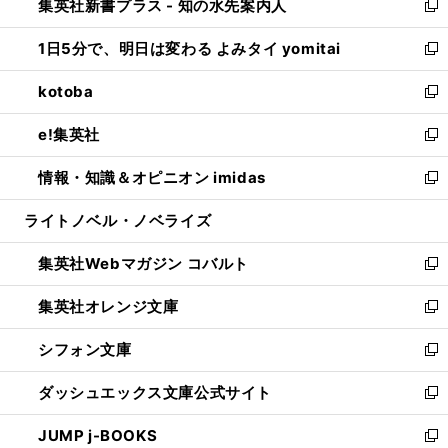
集英社新書プラス - 知の水先案内人
く
ド
ィ
い
新
ウ
ン
ウ
し
1日5分で、明日は変わる よみタイ yomitai
で
ド
ィ
い
新
開
ウ
ン
ウ
し
kotoba
く
で
ド
ィ
い
新
開
ウ
ン
ウ
し
e!集英社
く
で
ド
ィ
い
新
開
ウ
ン
ウ
し
情報・知識＆オピニオン imidas
く
で
ド
ィ
い
新
開
ウ
ン
ウ
し
ライトノベル・ノベライズ
く
で
ド
ィ
い
開
ウ
ン
ウ
集英社Webマガジン コバルト
く
で
ド
ィ
新
開
ウ
ン
し
集英社オレンジ文庫
く
で
ド
い
新
開
ウ
ウ
し
シフォン文庫
く
で
ィ
い
新
開
ン
ウ
し
ダッシュエックス文庫公式サイト
く
ド
ィ
い
新
ウ
ン
ウ
し
JUMP j-BOOKS
で
ド
ィ
い
新