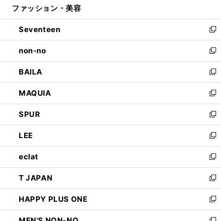
ファッション・美容
く
で
ド
ィ
開
ウ
ン
Seventeen
く
で
ド
新
開
ウ
し
non-no
く
で
い
新
開
ウ
し
BAILA
く
ィ
い
新
ン
ウ
し
MAQUIA
ド
ィ
い
新
ウ
ン
ウ
し
SPUR
で
ド
ィ
い
新
開
ウ
ン
ウ
し
LEE
く
で
ド
ィ
い
新
開
ウ
ン
ウ
し
eclat
く
で
ド
ィ
い
新
開
ウ
ン
ウ
し
T JAPAN
く
で
ド
ィ
い
新
開
ウ
ン
ウ
し
HAPPY PLUS ONE
く
で
ド
ィ
い
新
開
ウ
ン
ウ
し
MEN'S NON-NO
く
で
ド