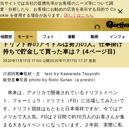
当サイトでは当社の提携先等がお客様のニーズ等について調
査・分析したり、お客様にお勧めの広告を表⽰する⽬的で Co
閉じ
okie を使⽤する場合があります。
詳しくはこちら
る
マイペ
web Sportiva (webスポルティーバ)
検索
メニュ
we
ー
モーターの記事一覧
モーター
その他
ドリフト
b
ジ
の他競技
モーター
フォト
連載
動画
インフォ
ス
ドリフト界のアイドルは努力の人。仕事掛け
ポ
持ちで貯金して買った車は？ (4ページ目)
ル
テ
2020年11月17日 17:00 公開
2020年11月17日 17:27 更新
ィ
ー
川原田剛●取材・文 text by Kawarada Tsuyoshi
バ
能登直●写真 photo by Noto Sunao（a presto）
将来は、アメリカで開催されているドリフトイベン
ト、フォーミュラ・ドリフト（FD）に出場してみたいで
す。ドリフト競技はもともと日本発祥ですが、今ではア
メリカで大人気。FDは２日間で約10万人のお客さんが集
まる大きなイベントになっています。２年前、実際に私