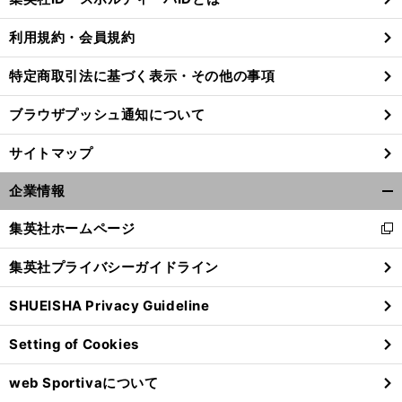
る
利用規約・会員規約
特定商取引法に基づく表示・その他の事項
ブラウザプッシュ通知について
サイトマップ
企業情報
開
く/
集英社ホームページ
新
閉
し
じ
集英社プライバシーガイドライン
い
る
ウ
前
SHUEISHA Privacy Guideline
へ
ィ
ン
Setting of Cookies
ド
ウ
web Sportivaについて
で
開