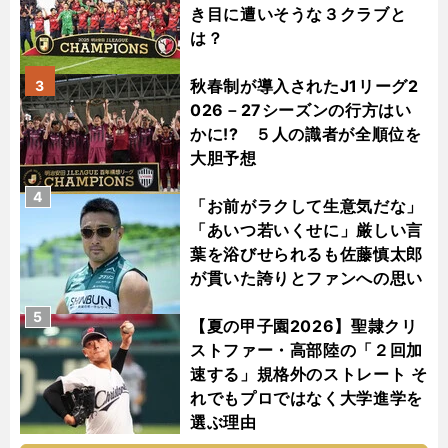
き目に遭いそうな３クラブと
は？
秋春制が導入されたJ1リーグ2
3
026－27シーズンの行方はい
かに!? ５人の識者が全順位を
大胆予想
4
「お前がラクして生意気だな」
「あいつ若いくせに」厳しい言
葉を浴びせられるも佐藤慎太郎
が貫いた誇りとファンへの思い
5
【夏の甲子園2026】聖隷クリ
ストファー・高部陸の「２回加
速する」規格外のストレート そ
れでもプロではなく大学進学を
選ぶ理由