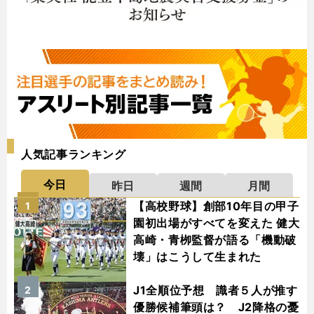
人気記事ランキング
今日
昨日
週間
月間
【高校野球】創部10年目の甲子
1
園初出場がすべてを変えた 健大
高崎・青栁監督が語る「機動破
壊」はこうして生まれた
J1全順位予想 識者５人が推す
2
優勝候補筆頭は？ J2降格の憂