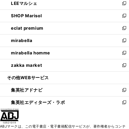
LEEマルシェ
く
で
ド
ィ
い
新
開
ウ
ン
ウ
し
SHOP Marisol
く
で
ド
ィ
い
新
開
ウ
ン
ウ
し
eclat premium
く
で
ド
ィ
い
新
開
ウ
ン
ウ
し
mirabella
く
で
ド
ィ
い
新
開
ウ
ン
ウ
し
mirabella homme
く
で
ド
ィ
い
新
開
ウ
ン
ウ
し
zakka market
く
で
ド
ィ
い
新
開
ウ
ン
ウ
し
その他WEBサービス
く
で
ド
ィ
い
開
ウ
ン
ウ
集英社アドナビ
く
で
ド
ィ
新
開
ウ
ン
し
集英社エディターズ・ラボ
く
で
ド
い
新
開
ウ
ウ
し
く
で
ィ
い
開
ン
ウ
ABJマークは、この電子書店・電子書籍配信サービスが、著作権者からコンテ
く
ド
ィ