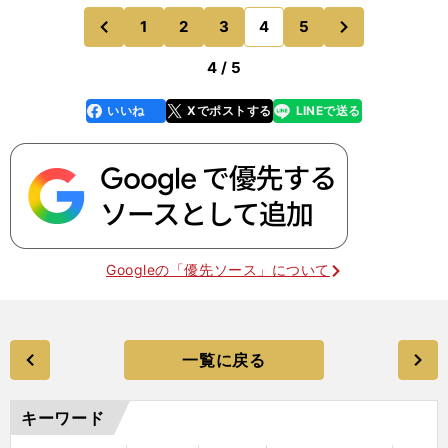
換をしたりして爪が折れてしまいます。ヘルメット
次
1
2
3
4
5
のページへ
のページへ
をかぶったら化粧
前
4 / 5
いいね
Xでポストする
LINEで送る
line
faceboo
x
k
Googleの「優先ソース」について
一覧に戻る
キーワード