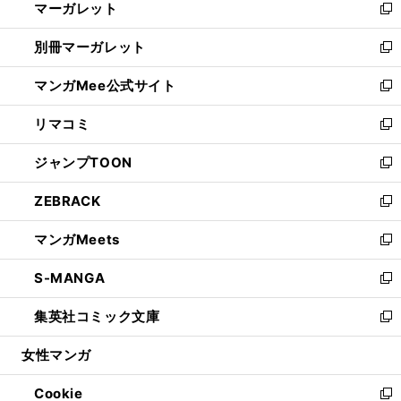
マーガレット
く
で
ド
い
新
開
ウ
ウ
し
別冊マーガレット
く
で
ィ
い
新
開
ン
ウ
し
マンガMee公式サイト
く
ド
ィ
い
新
ウ
ン
ウ
し
リマコミ
で
ド
ィ
い
新
開
ウ
ン
ウ
し
ジャンプTOON
く
で
ド
ィ
い
新
開
ウ
ン
ウ
し
ZEBRACK
く
で
ド
ィ
い
新
開
ウ
ン
ウ
し
マンガMeets
く
で
ド
ィ
い
新
開
ウ
ン
ウ
し
S-MANGA
く
で
ド
ィ
い
新
開
ウ
ン
ウ
し
集英社コミック文庫
く
で
ド
ィ
い
新
開
ウ
ン
ウ
し
女性マンガ
く
で
ド
ィ
い
開
ウ
ン
ウ
Cookie
く
で
ド
ィ
新