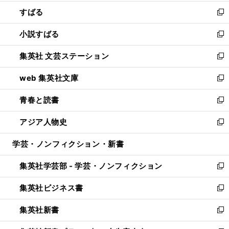
開
ウ
ン
すばる
く
で
ド
新
開
ウ
し
小説すばる
く
で
い
新
開
ウ
し
集英社 文芸ステーション
く
ィ
い
新
ン
ウ
し
web 集英社文庫
ド
ィ
い
新
ウ
ン
ウ
し
青春と読書
で
ド
ィ
い
新
開
ウ
ン
ウ
し
アジア人物史
く
で
ド
ィ
い
新
開
ウ
ン
ウ
し
学芸・ノンフィクション・新書
く
で
ド
ィ
い
開
ウ
ン
ウ
集英社学芸部 - 学芸・ノンフィクション
く
で
ド
ィ
新
開
ウ
ン
し
集英社ビジネス書
く
で
ド
い
新
開
ウ
ウ
し
集英社新書
く
で
ィ
い
新
開
ン
ウ
し