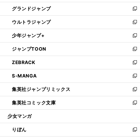
ウ
ン
ウ
し
グランドジャンプ
で
ド
ィ
い
新
開
ウ
ン
ウ
し
ウルトラジャンプ
く
で
ド
ィ
い
新
開
ウ
ン
ウ
し
少年ジャンプ+
く
で
ド
ィ
い
新
開
ウ
ン
ウ
し
ジャンプTOON
く
で
ド
ィ
い
新
開
ウ
ン
ウ
し
ZEBRACK
く
で
ド
ィ
い
新
開
ウ
ン
ウ
し
S-MANGA
く
で
ド
ィ
い
新
開
ウ
ン
ウ
し
集英社ジャンプリミックス
く
で
ド
ィ
い
新
開
ウ
ン
ウ
し
集英社コミック文庫
く
で
ド
ィ
い
新
開
ウ
ン
ウ
し
少女マンガ
く
で
ド
ィ
い
開
ウ
ン
ウ
りぼん
く
で
ド
ィ
新
開
ウ
ン
し