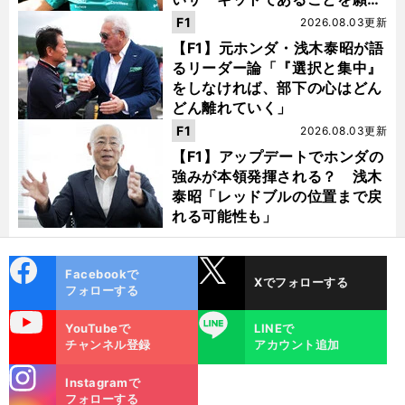
う」
F1
2026.08.03更新
【F1】元ホンダ・浅木泰昭が語
るリーダー論「『選択と集中』
をしなければ、部下の心はどん
どん離れていく」
F1
2026.08.03更新
【F1】アップデートでホンダの
強みが本領発揮される？ 浅木
泰昭「レッドブルの位置まで戻
れる可能性も」
cebo
X
Facebookで
Xでフォローする
ok
フォローする
uTube
LINE
YouTubeで
LINEで
チャンネル登録
アカウント追加
stagra
Instagramで
m
フォローする