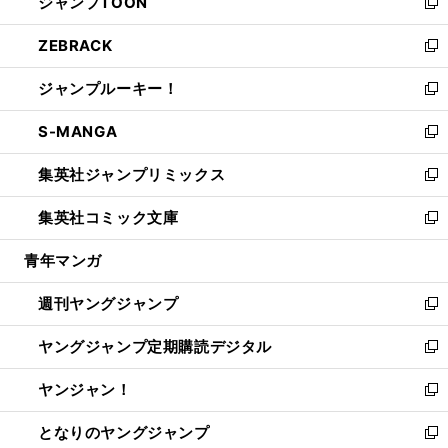
ジャンプTOON
く
で
ド
ィ
い
新
開
ウ
ン
ウ
し
ZEBRACK
く
で
ド
ィ
い
新
開
ウ
ン
ウ
し
ジャンプルーキー！
く
で
ド
ィ
い
新
開
ウ
ン
ウ
し
S-MANGA
く
で
ド
ィ
い
新
開
ウ
ン
ウ
し
集英社ジャンプリミックス
く
で
ド
ィ
い
新
開
ウ
ン
ウ
し
集英社コミック文庫
く
で
ド
ィ
い
新
開
ウ
ン
ウ
し
青年マンガ
く
で
ド
ィ
い
開
ウ
ン
ウ
週刊ヤングジャンプ
く
で
ド
ィ
新
開
ウ
ン
し
ヤングジャンプ定期購読デジタル
く
で
ド
い
新
開
ウ
ウ
し
ヤンジャン！
く
で
ィ
い
新
開
ン
ウ
し
となりのヤングジャンプ
く
ド
ィ
い
新