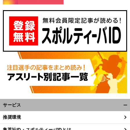
サービス
開
く/
推奨環境
閉
じ
集英社ID・スポルティーバIDとは