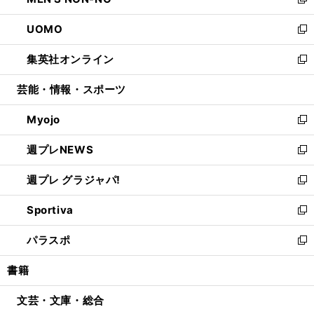
ィ
い
新
開
ウ
ン
ウ
し
UOMO
く
で
ド
ィ
い
新
開
ウ
ン
ウ
し
集英社オンライン
く
で
ド
ィ
い
新
開
ウ
ン
ウ
し
芸能・情報・スポーツ
く
で
ド
ィ
い
開
ウ
ン
ウ
Myojo
く
で
ド
ィ
新
開
ウ
ン
し
週プレNEWS
く
で
ド
い
新
開
ウ
ウ
し
週プレ グラジャパ!
く
で
ィ
い
新
開
ン
ウ
し
Sportiva
く
ド
ィ
い
新
ウ
ン
ウ
し
パラスポ
で
ド
ィ
い
新
開
ウ
ン
ウ
し
書籍
く
で
ド
ィ
い
開
ウ
ン
ウ
文芸・文庫・総合
く
で
ド
ィ