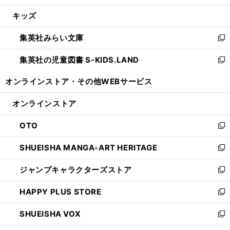
開
ウ
ン
ウ
し
キッズ
く
で
ド
ィ
い
開
ウ
ン
ウ
集英社みらい文庫
く
で
ド
ィ
新
開
ウ
ン
し
集英社の児童図書 S-KIDS.LAND
く
で
ド
い
新
開
ウ
ウ
し
オンラインストア・
その他WEBサービス
く
で
ィ
い
開
ン
ウ
オンラインストア
く
ド
ィ
ウ
ン
OTO
で
ド
新
開
ウ
し
SHUEISHA MANGA-ART HERITAGE
く
で
い
新
開
ウ
し
ジャンプキャラクターズストア
く
ィ
い
新
ン
ウ
し
HAPPY PLUS STORE
ド
ィ
い
新
ウ
ン
ウ
し
SHUEISHA VOX
で
ド
ィ
い
新
開
ウ
ン
ウ
し