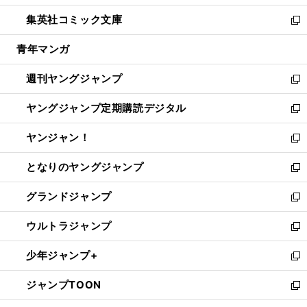
開
ウ
ン
ウ
し
集英社コミック文庫
く
で
ド
ィ
い
新
開
ウ
ン
ウ
し
青年マンガ
く
で
ド
ィ
い
開
ウ
ン
ウ
週刊ヤングジャンプ
く
で
ド
ィ
新
開
ウ
ン
し
ヤングジャンプ定期購読デジタル
く
で
ド
い
新
開
ウ
ウ
し
ヤンジャン！
く
で
ィ
い
新
開
ン
ウ
し
となりのヤングジャンプ
く
ド
ィ
い
新
ウ
ン
ウ
し
グランドジャンプ
で
ド
ィ
い
新
開
ウ
ン
ウ
し
ウルトラジャンプ
く
で
ド
ィ
い
新
開
ウ
ン
ウ
し
少年ジャンプ+
く
で
ド
ィ
い
新
開
ウ
ン
ウ
し
ジャンプTOON
く
で
ド
ィ
い
新
開
ウ
ン
ウ
し