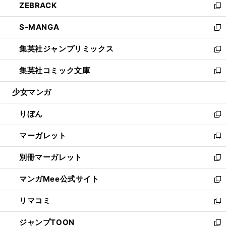
ZEBRACK
く
で
ド
ィ
い
新
開
ウ
ン
ウ
し
S-MANGA
く
で
ド
ィ
い
新
開
ウ
ン
ウ
し
集英社ジャンプリミックス
く
で
ド
ィ
い
新
開
ウ
ン
ウ
し
集英社コミック文庫
く
で
ド
ィ
い
新
開
ウ
ン
ウ
し
少女マンガ
く
で
ド
ィ
い
開
ウ
ン
ウ
りぼん
く
で
ド
ィ
新
開
ウ
ン
し
マーガレット
く
で
ド
い
新
開
ウ
ウ
し
別冊マーガレット
く
で
ィ
い
新
開
ン
ウ
し
マンガMee公式サイト
く
ド
ィ
い
新
ウ
ン
ウ
し
リマコミ
で
ド
ィ
い
新
開
ウ
ン
ウ
し
ジャンプTOON
く
で
ド
ィ
い
新