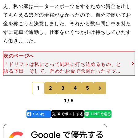
え、私の家はモータースポーツをするための資金を出し
てもらえるほどの余裕がなかったので、自分で働いてお
金を稼ごうと決意しました。それから数年間は車を持た
ずに電車で通勤し、仕事をいくつか掛け持ちしてひたす
ら働きました。
次のページへ
「ドリフトは私にとって純粋に打ち込めるもの」と
語る下田 そして、貯めたお金で念願だったマツダ
RX-７を購入しました。運転免許もオートマチック
限定を解除し、マニュアル（MT）車の免許を取得
次
1
2
3
4
5
のページへ
して。でも当時
1 / 5
いいね
Xでポストする
LINEで送る
line
faceboo
x
k