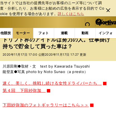
当サイトでは当社の提携先等がお客様のニーズ等について調
査・分析したり、お客様にお勧めの広告を表⽰する⽬的で Co
閉じ
okie を使⽤する場合があります。
詳しくはこちら
る
マイペ
web Sportiva (webスポルティーバ)
検索
メニュ
we
ー
モーターの記事一覧
モーター
その他
ドリフト
b
ジ
の他競技
モーター
フォト
連載
動画
インフォ
ス
ドリフト界のアイドルは努力の人。仕事掛け
ポ
持ちで貯金して買った車は？
ル
テ
2020年11月17日 17:00 公開
2020年11月17日 17:27 更新
ィ
ー
川原田剛●取材・文 text by Kawarada Tsuyoshi
バ
能登直●写真 photo by Noto Sunao（a presto）
速く、美しく、挑戦し続ける女性ドライバーたち
第４回 下田紗弥加
下田紗弥加のフォトギャラリーはこちら＞＞