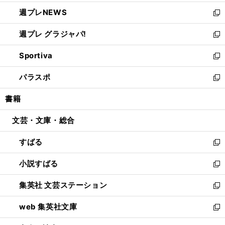
開
ウ
ン
し
週プレNEWS
く
で
ド
い
新
開
ウ
ウ
し
週プレ グラジャパ!
く
で
ィ
い
新
開
ン
ウ
し
Sportiva
く
ド
ィ
い
新
ウ
ン
ウ
し
パラスポ
で
ド
ィ
い
新
開
ウ
ン
ウ
し
書籍
く
で
ド
ィ
い
開
ウ
ン
ウ
文芸・文庫・総合
く
で
ド
ィ
開
ウ
ン
すばる
く
で
ド
新
開
ウ
し
小説すばる
く
で
い
新
開
ウ
し
集英社 文芸ステーション
く
ィ
い
新
ン
ウ
し
web 集英社文庫
ド
ィ
い
新
ウ
ン
ウ
し