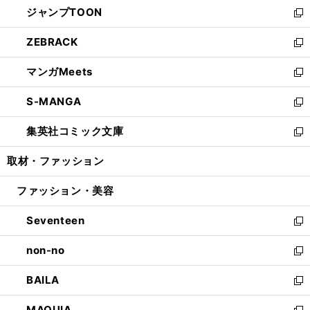
し
ジャンプTOON
く
で
ド
ィ
い
新
開
ウ
ン
ウ
し
ZEBRACK
く
で
ド
ィ
い
新
開
ウ
ン
ウ
し
マンガMeets
く
で
ド
ィ
い
新
開
ウ
ン
ウ
し
S-MANGA
く
で
ド
ィ
い
新
開
ウ
ン
ウ
し
集英社コミック文庫
く
で
ド
ィ
い
新
開
ウ
ン
ウ
し
取材・ファッション
く
で
ド
ィ
い
開
ウ
ン
ウ
ファッション・美容
く
で
ド
ィ
開
ウ
ン
Seventeen
く
で
ド
新
開
ウ
し
non-no
く
で
い
新
開
ウ
し
BAILA
く
ィ
い
新
ン
ウ
し
MAQUIA