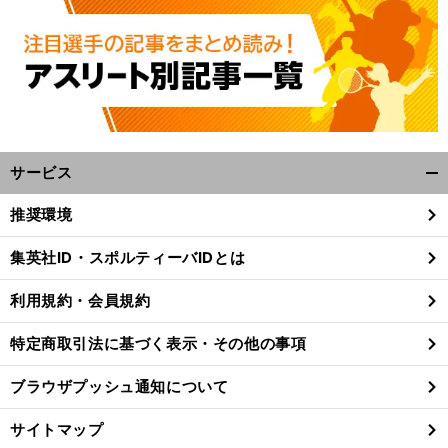
。
前
へ
o
oGP
t
サービス
開
く/
推奨環境
閉
じ
集英社ID・スポルティーバIDとは
る
利用規約・会員規約
特定商取引法に基づく表示・その他の事項
ブラウザプッシュ通知について
サイトマップ