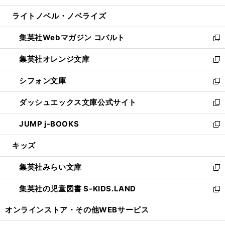
開
ウ
ン
ウ
し
ライトノベル・ノベライズ
く
で
ド
ィ
い
開
ウ
ン
ウ
集英社Webマガジン コバルト
く
で
ド
ィ
新
開
ウ
ン
し
集英社オレンジ文庫
く
で
ド
い
新
開
ウ
ウ
し
シフォン文庫
く
で
ィ
い
新
開
ン
ウ
し
ダッシュエックス文庫公式サイト
く
ド
ィ
い
新
ウ
ン
ウ
し
JUMP j-BOOKS
で
ド
ィ
い
新
開
ウ
ン
ウ
し
キッズ
く
で
ド
ィ
い
開
ウ
ン
ウ
集英社みらい文庫
く
で
ド
ィ
新
開
ウ
ン
し
集英社の児童図書 S-KIDS.LAND
く
で
ド
い
新
開
ウ
ウ
し
オンラインストア・
その他WEBサービス
く
で
ィ
い
開
ン
ウ