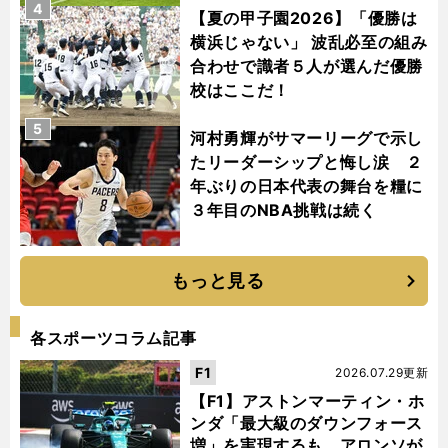
4
【夏の甲子園2026】「優勝は
横浜じゃない」 波乱必至の組み
合わせで識者５人が選んだ優勝
校はここだ！
5
河村勇輝がサマーリーグで示し
たリーダーシップと悔し涙 ２
年ぶりの日本代表の舞台を糧に
３年目のNBA挑戦は続く
もっと見る
各スポーツコラム記事
F1
2026.07.29更新
【F1】アストンマーティン・ホ
ンダ「最大級のダウンフォース
増」を実現するも、アロンソが