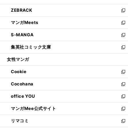
開
ウ
ン
ウ
し
ZEBRACK
く
で
ド
ィ
い
新
開
ウ
ン
ウ
し
マンガMeets
く
で
ド
ィ
い
新
開
ウ
ン
ウ
し
S-MANGA
く
で
ド
ィ
い
新
開
ウ
ン
ウ
し
集英社コミック文庫
く
で
ド
ィ
い
新
開
ウ
ン
ウ
し
女性マンガ
く
で
ド
ィ
い
開
ウ
ン
ウ
Cookie
く
で
ド
ィ
新
開
ウ
ン
し
Cocohana
く
で
ド
い
新
開
ウ
ウ
し
office YOU
く
で
ィ
い
新
開
ン
ウ
し
マンガMee公式サイト
く
ド
ィ
い
新
ウ
ン
ウ
し
リマコミ
で
ド
ィ
い
新
開
ウ
ン
ウ