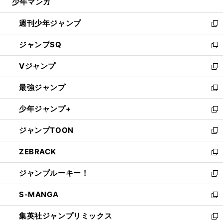
少年マンガ
で
る
開
週刊少年ジャンプ
く
新
し
ジャンプSQ
い
新
ウ
し
Vジャンプ
ィ
い
新
ン
ウ
し
最強ジャンプ
ド
ィ
い
新
ウ
ン
ウ
し
少年ジャンプ+
で
ド
ィ
い
新
開
ウ
ン
ウ
し
ジャンプTOON
く
で
ド
ィ
い
新
開
ウ
ン
ウ
し
ZEBRACK
く
で
ド
ィ
い
新
開
ウ
ン
ウ
し
ジャンプルーキー！
く
で
ド
ィ
い
新
開
ウ
ン
ウ
し
S-MANGA
く
で
ド
ィ
い
新
開
ウ
ン
ウ
し
集英社ジャンプリミックス
く
で
ド
ィ
い
新