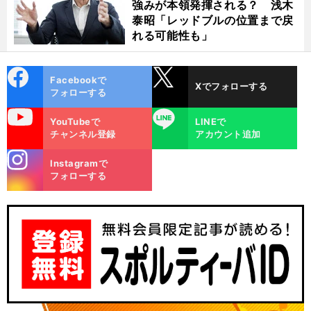
強みが本領発揮される？ 浅木
泰昭「レッドブルの位置まで戻
れる可能性も」
cebo
X
Facebookで
Xでフォローする
ok
フォローする
uTube
LINE
YouTubeで
LINEで
チャンネル登録
アカウント追加
stagra
Instagramで
m
フォローする