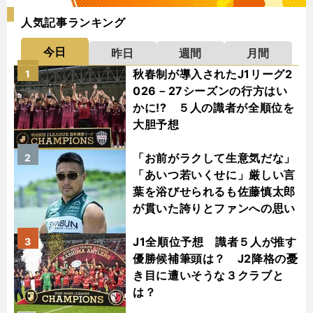
人気記事ランキング
今日
昨日
週間
月間
秋春制が導入されたJ1リーグ2
1
026－27シーズンの行方はい
かに!? ５人の識者が全順位を
大胆予想
「お前がラクして生意気だな」
2
「あいつ若いくせに」厳しい言
葉を浴びせられるも佐藤慎太郎
が貫いた誇りとファンへの思い
J1全順位予想 識者５人が推す
3
優勝候補筆頭は？ J2降格の憂
き目に遭いそうな３クラブと
は？