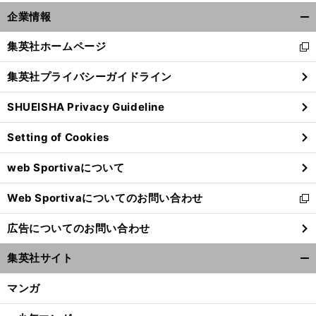
企業情報
開
く/
集英社ホームページ
新
閉
し
じ
集英社プライバシーガイドライン
い
る
ウ
SHUEISHA Privacy Guideline
ィ
ン
Setting of Cookies
ド
ウ
web Sportivaについて
で
開
Web Sportivaについてのお問い合わせ
く
新
し
広告についてのお問い合わせ
い
ウ
集英社サイト
ィ
開
ン
く/
マンガ
ド
閉
ウ
じ