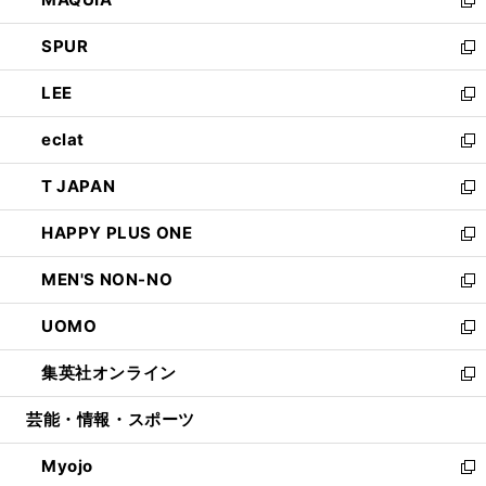
ド
ィ
い
新
ウ
ン
ウ
し
SPUR
で
ド
ィ
い
新
開
ウ
ン
ウ
し
LEE
く
で
ド
ィ
い
新
開
ウ
ン
ウ
し
eclat
く
で
ド
ィ
い
新
開
ウ
ン
ウ
し
T JAPAN
く
で
ド
ィ
い
新
開
ウ
ン
ウ
し
HAPPY PLUS ONE
く
で
ド
ィ
い
新
開
ウ
ン
ウ
し
MEN'S NON-NO
く
で
ド
ィ
い
新
開
ウ
ン
ウ
し
UOMO
く
で
ド
ィ
い
新
開
ウ
ン
ウ
し
集英社オンライン
く
で
ド
ィ
い
新
開
ウ
ン
ウ
し
芸能・情報・スポーツ
く
で
ド
ィ
い
開
ウ
ン
ウ
Myojo
く
で
ド
ィ
新