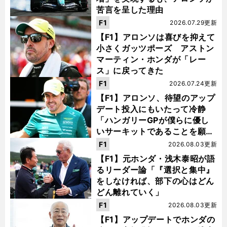
苦言を呈した理由
F1
2026.07.29更新
【F1】アロンソは喜びを抑えて
小さくガッツポーズ アストン
マーティン・ホンダが「レー
ス」に戻ってきた
F1
2026.07.24更新
【F1】アロンソ、待望のアップ
デート投入にもいたって冷静
「ハンガリーGPが僕らに優し
いサーキットであることを願
う」
F1
2026.08.03更新
【F1】元ホンダ・浅木泰昭が語
るリーダー論「『選択と集中』
をしなければ、部下の心はどん
どん離れていく」
F1
2026.08.03更新
【F1】アップデートでホンダの