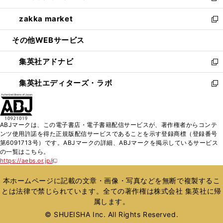
開
ウ
ン
ウ
し
zakka market
く
で
ド
ィ
い
新
開
ウ
ン
ウ
し
その他WEBサービス
く
で
ド
ィ
い
開
ウ
ン
ウ
集英社アドナビ
く
で
ド
ィ
新
開
ウ
ン
し
集英社エディターズ・ラボ
く
で
ド
い
新
開
ウ
ウ
し
く
で
ィ
い
開
ン
ウ
ABJマークは、この電子書店・電子書籍配信サービスが、著作権者からコンテ
く
ド
ィ
ンツ使用許諾を得た正規版配信サービスであることを示す登録商標（登録番号
ウ
ン
第6091713号）です。ABJマークの詳細、ABJマークを掲示しているサービス
で
ド
の一覧はこちら。
開
ウ
https://aebs.or.jp/
新
く
で
し
い
開
本ホームページに記載の文章・画像・写真などを無断で複製するこ
ウ
く
とは法律で禁じられています。全ての著作権は株式会社 集英社に帰
ィ
属します。
ン
ド
© SHUEISHA Inc. All Rights Reserved.
ウ