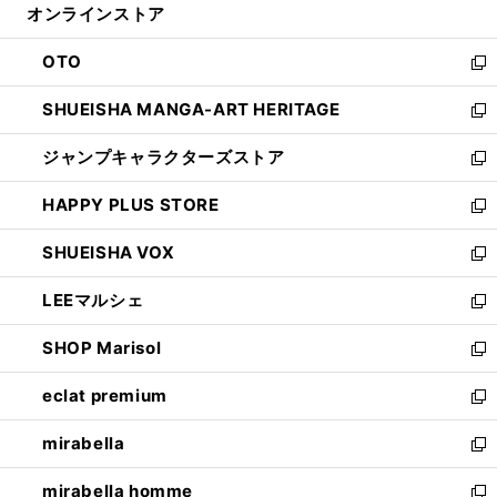
オンラインストア
く
ド
ィ
ウ
ン
OTO
で
ド
新
開
ウ
し
SHUEISHA MANGA-ART HERITAGE
く
で
い
新
開
ウ
し
ジャンプキャラクターズストア
く
ィ
い
新
ン
ウ
し
HAPPY PLUS STORE
ド
ィ
い
新
ウ
ン
ウ
し
SHUEISHA VOX
で
ド
ィ
い
新
開
ウ
ン
ウ
し
LEEマルシェ
く
で
ド
ィ
い
新
開
ウ
ン
ウ
し
SHOP Marisol
く
で
ド
ィ
い
新
開
ウ
ン
ウ
し
eclat premium
く
で
ド
ィ
い
新
開
ウ
ン
ウ
し
mirabella
く
で
ド
ィ
い
新
開
ウ
ン
ウ
し
mirabella homme
く
で
ド
ィ
い
新