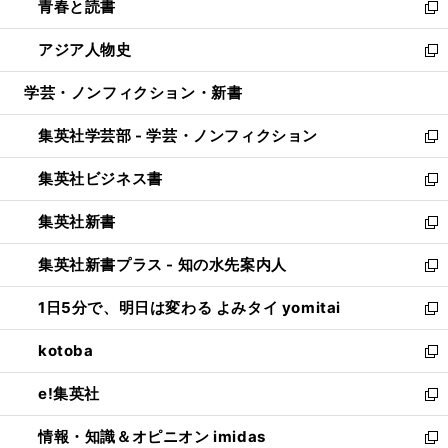
青春と読書
で
ド
ィ
い
新
開
ウ
ン
ウ
し
アジア人物史
く
で
ド
ィ
い
新
開
ウ
ン
ウ
し
学芸・ノンフィクション・新書
く
で
ド
ィ
い
開
ウ
ン
ウ
集英社学芸部 - 学芸・ノンフィクション
く
で
ド
ィ
新
開
ウ
ン
し
集英社ビジネス書
く
で
ド
い
新
開
ウ
ウ
し
集英社新書
く
で
ィ
い
新
開
ン
ウ
し
集英社新書プラス - 知の水先案内人
く
ド
ィ
い
新
ウ
ン
ウ
し
1日5分で、明日は変わる よみタイ yomitai
で
ド
ィ
い
新
開
ウ
ン
ウ
し
kotoba
く
で
ド
ィ
い
新
開
ウ
ン
ウ
し
e!集英社
く
で
ド
ィ
い
新
開
ウ
ン
ウ
し
情報・知識＆オピニオン imidas
く
で
ド
ィ
い
新