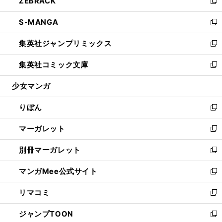
ZEBRACK
く
で
ド
ィ
い
新
開
ウ
ン
ウ
し
S-MANGA
く
で
ド
ィ
い
新
開
ウ
ン
ウ
し
集英社ジャンプリミックス
く
で
ド
ィ
い
新
開
ウ
ン
ウ
し
集英社コミック文庫
く
で
ド
ィ
い
新
開
ウ
ン
ウ
し
少女マンガ
く
で
ド
ィ
い
開
ウ
ン
ウ
りぼん
く
で
ド
ィ
新
開
ウ
ン
し
マーガレット
く
で
ド
い
新
開
ウ
ウ
し
別冊マーガレット
く
で
ィ
い
新
開
ン
ウ
し
マンガMee公式サイト
く
ド
ィ
い
新
ウ
ン
ウ
し
リマコミ
で
ド
ィ
い
新
開
ウ
ン
ウ
し
ジャンプTOON
く
で
ド
ィ
い
新