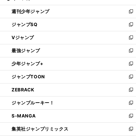
る
開
週刊少年ジャンプ
く
新
し
ジャンプSQ
い
新
ウ
し
Vジャンプ
ィ
い
新
ン
ウ
し
最強ジャンプ
ド
ィ
い
新
ウ
ン
ウ
し
少年ジャンプ+
で
ド
ィ
い
新
開
ウ
ン
ウ
し
ジャンプTOON
く
で
ド
ィ
い
新
開
ウ
ン
ウ
し
ZEBRACK
く
で
ド
ィ
い
新
開
ウ
ン
ウ
し
ジャンプルーキー！
く
で
ド
ィ
い
新
開
ウ
ン
ウ
し
S-MANGA
く
で
ド
ィ
い
新
開
ウ
ン
ウ
し
集英社ジャンプリミックス
く
で
ド
ィ
い
新
開
ウ
ン