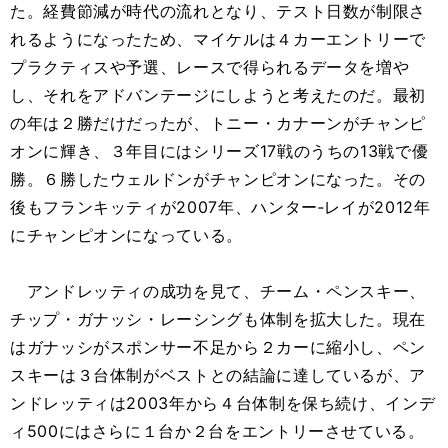
た。経費節減が時代の流れとなり、テスト日数が制限さ
れるようになったため、マイケルは４カーエントリーで
プラクティスや予選、レースで得られるデータを増や
し、それをアドバンテージにしようと考えたのだ。最初
の年は２勝だけだったが、トニー・カナーンがチャンピ
オンに輝き、３年目にはシリーズ17戦のうちの13戦で優
勝。６勝したウェルドンがチャンピオンになった。その
後もフランキッティが2007年、ハンター‐レイが2012年
にチャンピオンになっている。
アンドレッティの成功を見て、チーム・ペンスキー、
チップ・ガナッシ・レーシングも体制を拡大した。現在
はガナッシがスポンサー不足から２カーに縮小し、ペン
スキーは３台体制がベストとの結論に達しているが、ア
ンドレッティは2003年から４台体制を保ち続け、インデ
ィ500にはさらに１台か２台をエントリーさせている。