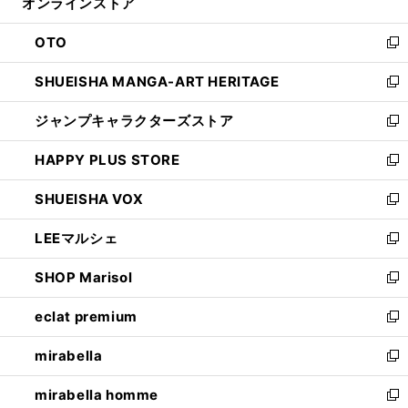
オンラインストア
く
ド
ィ
ウ
ン
OTO
で
ド
新
開
ウ
し
SHUEISHA MANGA-ART HERITAGE
く
で
い
新
開
ウ
し
ジャンプキャラクターズストア
く
ィ
い
新
ン
ウ
し
HAPPY PLUS STORE
ド
ィ
い
新
ウ
ン
ウ
し
SHUEISHA VOX
で
ド
ィ
い
新
開
ウ
ン
ウ
し
LEEマルシェ
く
で
ド
ィ
い
新
開
ウ
ン
ウ
し
SHOP Marisol
く
で
ド
ィ
い
新
開
ウ
ン
ウ
し
eclat premium
く
で
ド
ィ
い
新
開
ウ
ン
ウ
し
mirabella
く
で
ド
ィ
い
新
開
ウ
ン
ウ
し
mirabella homme
く
で
ド
ィ
い
新