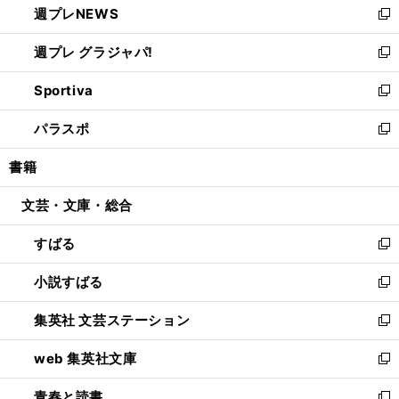
週プレNEWS
く
で
ド
い
新
開
ウ
ウ
し
週プレ グラジャパ!
く
で
ィ
い
新
開
ン
ウ
し
Sportiva
く
ド
ィ
い
新
ウ
ン
ウ
し
パラスポ
で
ド
ィ
い
新
開
ウ
ン
ウ
し
書籍
く
で
ド
ィ
い
開
ウ
ン
ウ
文芸・文庫・総合
く
で
ド
ィ
開
ウ
ン
すばる
く
で
ド
新
開
ウ
し
小説すばる
く
で
い
新
開
ウ
し
集英社 文芸ステーション
く
ィ
い
新
ン
ウ
し
web 集英社文庫
ド
ィ
い
新
ウ
ン
ウ
し
青春と読書
で
ド
ィ