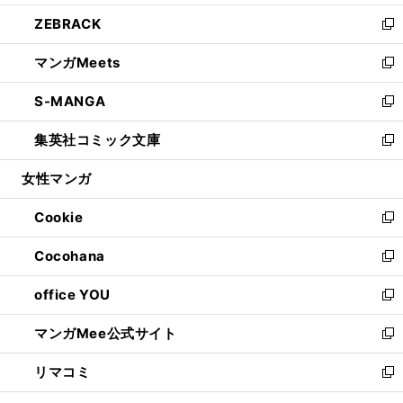
開
ウ
ン
ウ
し
ZEBRACK
く
で
ド
ィ
い
新
開
ウ
ン
ウ
し
マンガMeets
く
で
ド
ィ
い
新
開
ウ
ン
ウ
し
S-MANGA
く
で
ド
ィ
い
新
開
ウ
ン
ウ
し
集英社コミック文庫
く
で
ド
ィ
い
新
開
ウ
ン
ウ
し
女性マンガ
く
で
ド
ィ
い
開
ウ
ン
ウ
Cookie
く
で
ド
ィ
新
開
ウ
ン
し
Cocohana
く
で
ド
い
新
開
ウ
ウ
し
office YOU
く
で
ィ
い
新
開
ン
ウ
し
マンガMee公式サイト
く
ド
ィ
い
新
ウ
ン
ウ
し
リマコミ
で
ド
ィ
い
新
開
ウ
ン
ウ
し