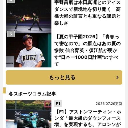
宇野昌磨は本田真凜とのアイス
ダンスで新境地を切り開く 高
橋大輔の証言とも重なる課題と
楽しさ
5
【夏の甲子園2026】「青春っ
て密なので」の原点はあの夏の
惨敗 仙台育英・須江航が明か
す"日本一1000日計画"のすべ
て
もっと見る
各スポーツコラム記事
F1
2026.07.29更新
【F1】アストンマーティン・ホ
ンダ「最大級のダウンフォース
増」を実現するも、アロンソが