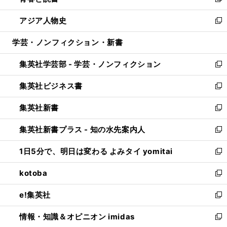
い
新
開
ウ
ン
ウ
し
アジア人物史
く
で
ド
ィ
い
新
開
ウ
ン
ウ
し
学芸・ノンフィクション・新書
く
で
ド
ィ
い
開
ウ
ン
ウ
集英社学芸部 - 学芸・ノンフィクション
く
で
ド
ィ
新
開
ウ
ン
し
集英社ビジネス書
く
で
ド
い
新
開
ウ
ウ
し
集英社新書
く
で
ィ
い
新
開
ン
ウ
し
集英社新書プラス - 知の水先案内人
く
ド
ィ
い
新
ウ
ン
ウ
し
1日5分で、明日は変わる よみタイ yomitai
で
ド
ィ
い
新
開
ウ
ン
ウ
し
kotoba
く
で
ド
ィ
い
新
開
ウ
ン
ウ
し
e!集英社
く
で
ド
ィ
い
新
開
ウ
ン
ウ
し
情報・知識＆オピニオン imidas
く
で
ド
ィ
い
新