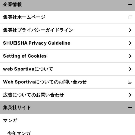
前
企業情報
へ
開
く/
集英社ホームページ
新
閉
し
じ
集英社プライバシーガイドライン
い
る
ウ
SHUEISHA Privacy Guideline
ィ
ン
Setting of Cookies
ド
ウ
web Sportivaについて
で
開
Web Sportivaについてのお問い合わせ
く
新
し
広告についてのお問い合わせ
い
ウ
集英社サイト
ィ
開
ン
く/
マンガ
ド
閉
ウ
じ
少年マンガ
で