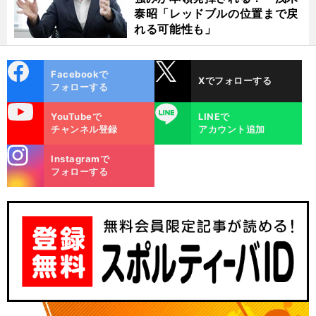
泰昭「レッドブルの位置まで戻
れる可能性も」
cebo
X
Facebookで
Xでフォローする
ok
フォローする
uTube
LINE
YouTubeで
LINEで
チャンネル登録
アカウント追加
stagra
Instagramで
m
フォローする