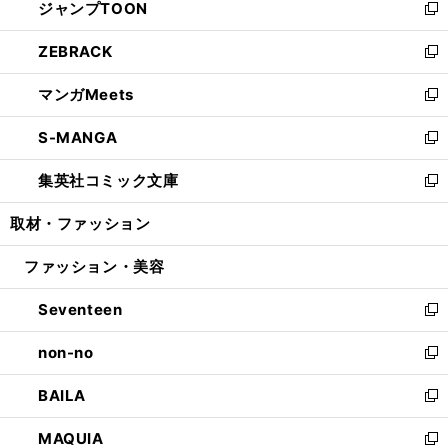
ジャンプTOON
く
で
ド
ィ
い
新
開
ウ
ン
ウ
し
ZEBRACK
く
で
ド
ィ
い
新
開
ウ
ン
ウ
し
マンガMeets
く
で
ド
ィ
い
新
開
ウ
ン
ウ
し
S-MANGA
く
で
ド
ィ
い
新
開
ウ
ン
ウ
し
集英社コミック文庫
く
で
ド
ィ
い
新
開
ウ
ン
ウ
し
取材・ファッション
く
で
ド
ィ
い
開
ウ
ン
ウ
ファッション・美容
く
で
ド
ィ
開
ウ
ン
Seventeen
く
で
ド
新
開
ウ
し
non-no
く
で
い
新
開
ウ
し
BAILA
く
ィ
い
新
ン
ウ
し
MAQUIA
ド
ィ
い
新