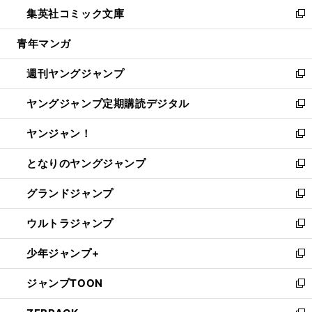
ウ
し
集英社コミック文庫
く
で
ド
ィ
い
新
開
ウ
ン
ウ
し
青年マンガ
く
で
ド
ィ
い
開
ウ
ン
ウ
週刊ヤングジャンプ
く
で
ド
ィ
新
開
ウ
ン
し
ヤングジャンプ定期購読デジタル
く
で
ド
い
新
開
ウ
ウ
し
ヤンジャン！
く
で
ィ
い
新
開
ン
ウ
し
となりのヤングジャンプ
く
ド
ィ
い
新
ウ
ン
ウ
し
グランドジャンプ
で
ド
ィ
い
新
開
ウ
ン
ウ
し
ウルトラジャンプ
く
で
ド
ィ
い
新
開
ウ
ン
ウ
し
少年ジャンプ+
く
で
ド
ィ
い
新
開
ウ
ン
ウ
し
ジャンプTOON
く
で
ド
ィ
い
新
開
ウ
ン
ウ
し