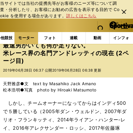
当サイトでは当社の提携先等がお客様のニーズ等について調
査・分析したり、お客様にお勧めの広告を表⽰する⽬的で Co
閉じ
okie を使⽤する場合があります。
詳しくはこちら
る
マイペ
web Sportiva (webスポルティーバ)
検索
メニュ
we
ー
モーターの記事一覧
モーター
その他
最速男が
b
ジ
の他競技
モーター
フォト
連載
動画
インフォ
ス
最速男がいても何か足りない。
ポ
米レース界の名門アンドレッティの現在 (2ペ
ル
ージ目)
テ
ィ
2019年06月28日 06:37 公開
2019年06月28日 06:38 更新
ー
バ
天野雅彦●文 text by Masahiko Jack Amano
松本浩明●写真 photo by Hiroaki Matsumoto
しかし、チームオーナーになってからはインディ500
で５勝している（2005年ダン・ウェルドン、2007年ダ
リオ・フランキッティ、2014年ライアン・ハンター‐レ
イ、2016年アレクサンダー・ロッシ、2017年佐藤琢