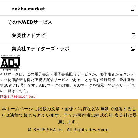
開
ウ
ン
ウ
し
zakka market
く
で
ド
ィ
い
新
開
ウ
ン
ウ
し
その他WEBサービス
く
で
ド
ィ
い
開
ウ
ン
ウ
集英社アドナビ
く
で
ド
ィ
新
開
ウ
ン
し
集英社エディターズ・ラボ
く
で
ド
い
新
開
ウ
ウ
し
く
で
ィ
い
開
ン
ウ
ABJマークは、この電子書店・電子書籍配信サービスが、著作権者からコンテ
く
ド
ィ
ンツ使用許諾を得た正規版配信サービスであることを示す登録商標（登録番号
ウ
ン
第6091713号）です。ABJマークの詳細、ABJマークを掲示しているサービス
で
ド
の一覧はこちら。
開
ウ
https://aebs.or.jp/
新
く
で
し
い
開
本ホームページに記載の文章・画像・写真などを無断で複製するこ
ウ
く
とは法律で禁じられています。全ての著作権は株式会社 集英社に帰
ィ
属します。
ン
ド
© SHUEISHA Inc. All Rights Reserved.
ウ
で