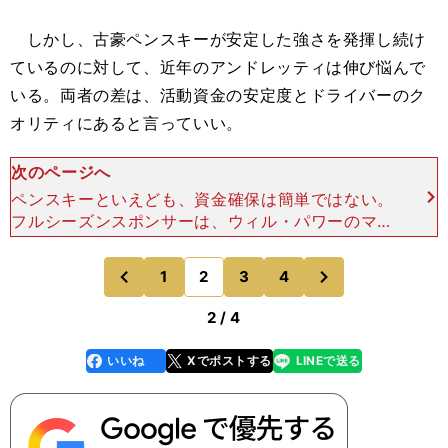
しかし、古豪ペンスキーが安定した強さを発揮し続け
ているのに対して、近年のアンドレッティは伸び悩んで
いる。両者の差は、活動資金の安定度とドライバーのク
オリティにあると言っていい。
次のページへ
ペンスキーといえども、資金確保は簡単ではない。
フルシーズンスポンサーは、ウィル・パワーのマシ
ンについているベライゾンだけ。ニューガーデンと
シモン・パジェノーの２台は、スポンサー数社を何
次
1
2
3
4
のページへ
のページへ
戦かずつシェアし
前
2 / 4
いいね
Xでポストする
LINEで送る
line
faceboo
x
k