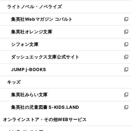
開
ウ
ン
ウ
し
ライトノベル・ノベライズ
く
で
ド
ィ
い
開
ウ
ン
ウ
集英社Webマガジン コバルト
く
で
ド
ィ
新
開
ウ
ン
し
集英社オレンジ文庫
く
で
ド
い
新
開
ウ
ウ
し
シフォン文庫
く
で
ィ
い
新
開
ン
ウ
し
ダッシュエックス文庫公式サイト
く
ド
ィ
い
新
ウ
ン
ウ
し
JUMP j-BOOKS
で
ド
ィ
い
新
開
ウ
ン
ウ
し
キッズ
く
で
ド
ィ
い
開
ウ
ン
ウ
集英社みらい文庫
く
で
ド
ィ
新
開
ウ
ン
し
集英社の児童図書 S-KIDS.LAND
く
で
ド
い
新
開
ウ
ウ
し
オンラインストア・
その他WEBサービス
く
で
ィ
い
開
ン
ウ