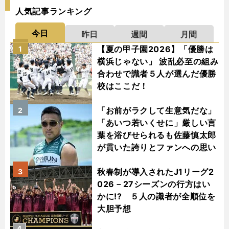
人気記事ランキング
今日
昨日
週間
月間
【夏の甲子園2026】「優勝は
1
横浜じゃない」 波乱必至の組み
合わせで識者５人が選んだ優勝
校はここだ！
「お前がラクして生意気だな」
2
「あいつ若いくせに」厳しい言
葉を浴びせられるも佐藤慎太郎
が貫いた誇りとファンへの思い
秋春制が導入されたJ1リーグ2
3
026－27シーズンの行方はい
かに!? ５人の識者が全順位を
大胆予想
4