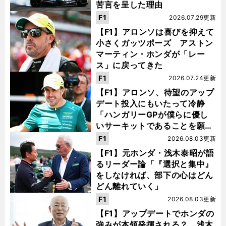
苦言を呈した理由
F1
2026.07.29更新
【F1】アロンソは喜びを抑えて
小さくガッツポーズ アストン
マーティン・ホンダが「レー
ス」に戻ってきた
F1
2026.07.24更新
【F1】アロンソ、待望のアップ
デート投入にもいたって冷静
「ハンガリーGPが僕らに優し
いサーキットであることを願
う」
F1
2026.08.03更新
【F1】元ホンダ・浅木泰昭が語
るリーダー論「『選択と集中』
をしなければ、部下の心はどん
どん離れていく」
F1
2026.08.03更新
【F1】アップデートでホンダの
強みが本領発揮される？ 浅木