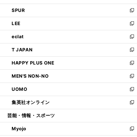
ウ
ン
ウ
し
SPUR
で
ド
ィ
い
新
開
ウ
ン
ウ
し
LEE
く
で
ド
ィ
い
新
開
ウ
ン
ウ
し
eclat
く
で
ド
ィ
い
新
開
ウ
ン
ウ
し
T JAPAN
く
で
ド
ィ
い
新
開
ウ
ン
ウ
し
HAPPY PLUS ONE
く
で
ド
ィ
い
新
開
ウ
ン
ウ
し
MEN'S NON-NO
く
で
ド
ィ
い
新
開
ウ
ン
ウ
し
UOMO
く
で
ド
ィ
い
新
開
ウ
ン
ウ
し
集英社オンライン
く
で
ド
ィ
い
新
開
ウ
ン
ウ
し
芸能・情報・スポーツ
く
で
ド
ィ
い
開
ウ
ン
ウ
Myojo
く
で
ド
ィ
新
開
ウ
ン
し