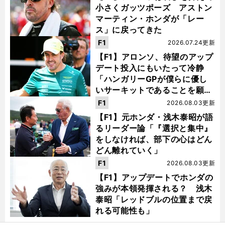
小さくガッツポーズ アストン
マーティン・ホンダが「レー
ス」に戻ってきた
F1
2026.07.24更新
【F1】アロンソ、待望のアップ
デート投入にもいたって冷静
「ハンガリーGPが僕らに優し
いサーキットであることを願
う」
F1
2026.08.03更新
【F1】元ホンダ・浅木泰昭が語
るリーダー論「『選択と集中』
をしなければ、部下の心はどん
どん離れていく」
F1
2026.08.03更新
【F1】アップデートでホンダの
強みが本領発揮される？ 浅木
泰昭「レッドブルの位置まで戻
れる可能性も」