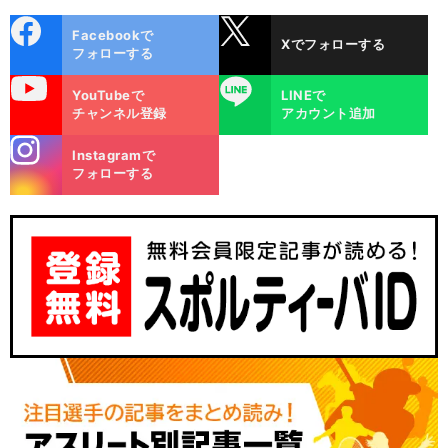
cebo
X
Facebookで
Xでフォローする
ok
フォローする
uTube
LINE
YouTubeで
LINEで
チャンネル登録
アカウント追加
stagra
Instagramで
m
フォローする