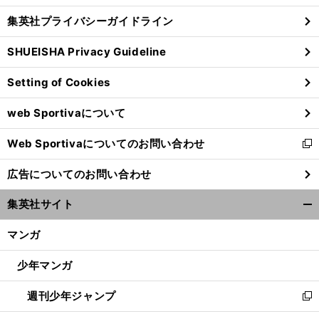
し
じ
集英社プライバシーガイドライン
い
る
ウ
SHUEISHA Privacy Guideline
ィ
ン
Setting of Cookies
ド
ウ
web Sportivaについて
で
開
Web Sportivaについてのお問い合わせ
く
新
し
広告についてのお問い合わせ
い
ウ
集英社サイト
ィ
開
ン
く/
マンガ
ド
閉
ウ
じ
少年マンガ
で
る
開
週刊少年ジャンプ
く
新
し