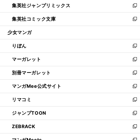
集英社ジャンプリミックス
く
で
ド
ィ
い
新
開
ウ
ン
ウ
し
集英社コミック文庫
く
で
ド
ィ
い
新
開
ウ
ン
ウ
し
少女マンガ
く
で
ド
ィ
い
開
ウ
ン
ウ
りぼん
く
で
ド
ィ
新
開
ウ
ン
し
マーガレット
く
で
ド
い
新
開
ウ
ウ
し
別冊マーガレット
く
で
ィ
い
新
開
ン
ウ
し
マンガMee公式サイト
く
ド
ィ
い
新
ウ
ン
ウ
し
リマコミ
で
ド
ィ
い
新
開
ウ
ン
ウ
し
ジャンプTOON
く
で
ド
ィ
い
新
開
ウ
ン
ウ
し
ZEBRACK
く
で
ド
ィ
い
新
開
ウ
ン
ウ
し
マンガMeets
く
で