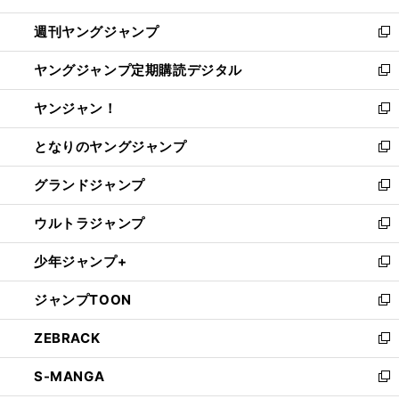
開
ウ
ン
ウ
週刊ヤングジャンプ
く
で
ド
ィ
新
開
ウ
ン
し
ヤングジャンプ定期購読デジタル
く
で
ド
い
新
開
ウ
ウ
し
ヤンジャン！
く
で
ィ
い
新
開
ン
ウ
し
となりのヤングジャンプ
く
ド
ィ
い
新
ウ
ン
ウ
し
グランドジャンプ
で
ド
ィ
い
新
開
ウ
ン
ウ
し
ウルトラジャンプ
く
で
ド
ィ
い
新
開
ウ
ン
ウ
し
少年ジャンプ+
く
で
ド
ィ
い
新
開
ウ
ン
ウ
し
ジャンプTOON
く
で
ド
ィ
い
新
開
ウ
ン
ウ
し
ZEBRACK
く
で
ド
ィ
い
新
開
ウ
ン
ウ
し
S-MANGA
く
で
ド
ィ
い
新
開
ウ
ン
ウ
し