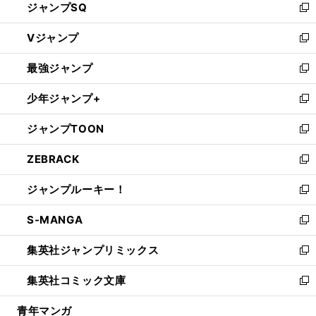
ジャンプSQ
い
新
ウ
し
Vジャンプ
ィ
い
新
ン
ウ
し
最強ジャンプ
ド
ィ
い
新
ウ
ン
ウ
し
少年ジャンプ+
で
ド
ィ
い
新
開
ウ
ン
ウ
し
ジャンプTOON
く
で
ド
ィ
い
新
開
ウ
ン
ウ
し
ZEBRACK
く
で
ド
ィ
い
新
開
ウ
ン
ウ
し
ジャンプルーキー！
く
で
ド
ィ
い
新
開
ウ
ン
ウ
し
S-MANGA
く
で
ド
ィ
い
新
開
ウ
ン
ウ
し
集英社ジャンプリミックス
く
で
ド
ィ
い
新
開
ウ
ン
ウ
し
集英社コミック文庫
く
で
ド
ィ
い
新
開
ウ
ン
ウ
し
青年マンガ
く
で
ド
ィ
い