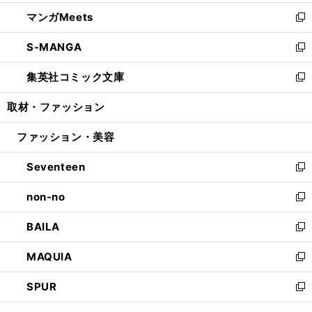
開
ウ
ン
ウ
し
マンガMeets
く
で
ド
ィ
い
新
開
ウ
ン
ウ
し
S-MANGA
く
で
ド
ィ
い
新
開
ウ
ン
ウ
し
集英社コミック文庫
く
で
ド
ィ
い
新
開
ウ
ン
ウ
し
取材・ファッション
く
で
ド
ィ
い
開
ウ
ン
ウ
ファッション・美容
く
で
ド
ィ
開
ウ
ン
Seventeen
く
で
ド
新
開
ウ
し
non-no
く
で
い
新
開
ウ
し
BAILA
く
ィ
い
新
ン
ウ
し
MAQUIA
ド
ィ
い
新
ウ
ン
ウ
し
SPUR
で
ド
ィ
い
新
開
ウ
ン
ウ
し