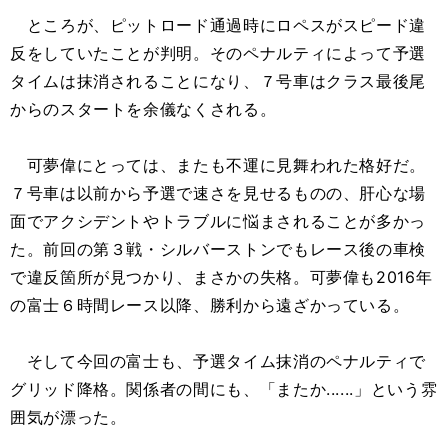
ところが、ピットロード通過時にロペスがスピード違
反をしていたことが判明。そのペナルティによって予選
タイムは抹消されることになり、７号車はクラス最後尾
からのスタートを余儀なくされる。
可夢偉にとっては、またも不運に見舞われた格好だ。
７号車は以前から予選で速さを見せるものの、肝心な場
面でアクシデントやトラブルに悩まされることが多かっ
た。前回の第３戦・シルバーストンでもレース後の車検
で違反箇所が見つかり、まさかの失格。可夢偉も2016年
の富士６時間レース以降、勝利から遠ざかっている。
そして今回の富士も、予選タイム抹消のペナルティで
グリッド降格。関係者の間にも、「またか......」という雰
囲気が漂った。