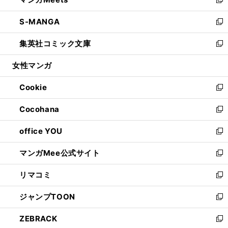
ド
ィ
い
新
開
ウ
ン
ウ
し
S-MANGA
く
で
ド
ィ
い
新
開
ウ
ン
ウ
し
集英社コミック文庫
く
で
ド
ィ
い
新
開
ウ
ン
ウ
し
女性マンガ
く
で
ド
ィ
い
開
ウ
ン
ウ
Cookie
く
で
ド
ィ
新
開
ウ
ン
し
Cocohana
く
で
ド
い
新
開
ウ
ウ
し
office YOU
く
で
ィ
い
新
開
ン
ウ
し
マンガMee公式サイト
く
ド
ィ
い
新
ウ
ン
ウ
し
リマコミ
で
ド
ィ
い
新
開
ウ
ン
ウ
し
ジャンプTOON
く
で
ド
ィ
い
新
開
ウ
ン
ウ
し
ZEBRACK
く
で
ド
ィ
い
新