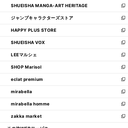
し
SHUEISHA MANGA-ART HERITAGE
く
で
い
新
開
ウ
し
ジャンプキャラクターズストア
く
ィ
い
新
ン
ウ
し
HAPPY PLUS STORE
ド
ィ
い
新
ウ
ン
ウ
し
SHUEISHA VOX
で
ド
ィ
い
新
開
ウ
ン
ウ
し
LEEマルシェ
く
で
ド
ィ
い
新
開
ウ
ン
ウ
し
SHOP Marisol
く
で
ド
ィ
い
新
開
ウ
ン
ウ
し
eclat premium
く
で
ド
ィ
い
新
開
ウ
ン
ウ
し
mirabella
く
で
ド
ィ
い
新
開
ウ
ン
ウ
し
mirabella homme
く
で
ド
ィ
い
新
開
ウ
ン
ウ
し
zakka market
く
で
ド
ィ
い
新
開
ウ
ン
ウ
し