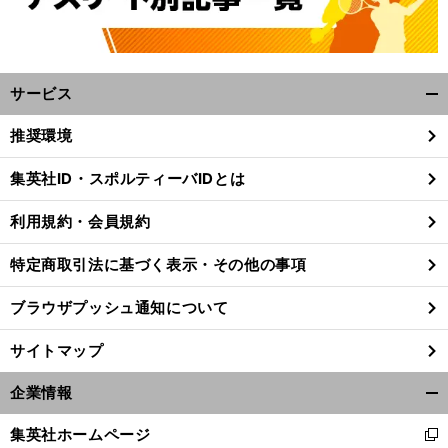
サービス
開
く/
推奨環境
閉
じ
。
集英社ID・スポルティーバIDとは
る
前
へ
利用規約・会員規約
特定商取引法に基づく表示・その他の事項
ブラウザプッシュ通知について
サイトマップ
企業情報
開
く/
集英社ホームページ
新
閉