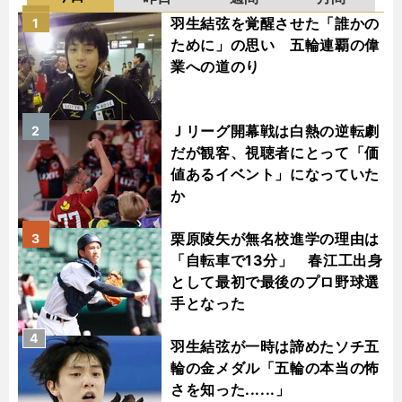
羽生結弦を覚醒させた「誰かの
1
ために」の思い 五輪連覇の偉
業への道のり
Ｊリーグ開幕戦は白熱の逆転劇
2
だが観客、視聴者にとって「価
値あるイベント」になっていた
か
栗原陵矢が無名校進学の理由は
3
「自転車で13分」 春江工出身
として最初で最後のプロ野球選
手となった
4
羽生結弦が一時は諦めたソチ五
輪の金メダル「五輪の本当の怖
さを知った......」