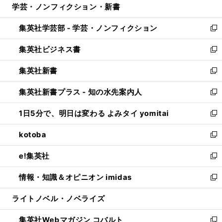
学芸・ノンフィクション・新書
く
で
ド
ィ
い
開
ウ
ン
ウ
集英社学芸部 - 学芸・ノンフィクション
く
で
ド
ィ
新
開
ウ
ン
し
集英社ビジネス書
く
で
ド
い
新
開
ウ
ウ
し
集英社新書
く
で
ィ
い
新
開
ン
ウ
し
集英社新書プラス - 知の水先案内人
く
ド
ィ
い
新
ウ
ン
ウ
し
1日5分で、明日は変わる よみタイ yomitai
で
ド
ィ
い
新
開
ウ
ン
ウ
し
kotoba
く
で
ド
ィ
い
新
開
ウ
ン
ウ
し
e!集英社
く
で
ド
ィ
い
新
開
ウ
ン
ウ
し
情報・知識＆オピニオン imidas
く
で
ド
ィ
い
新
開
ウ
ン
ウ
し
ライトノベル・ノベライズ
く
で
ド
ィ
い
開
ウ
ン
ウ
集英社Webマガジン コバルト
く
で
ド
ィ
新