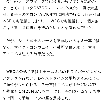
今年のレースウィークでは金曜からファンが詰めか
け、とくにトヨタGAZOOレーシングのピット裏は大盛
況。８号車のアロンソは10年前に同地で行なわれたF1日
本GPでも優勝しており、「WECでも優勝して、個人的
には『富士２連勝』を決めたい」と意気込んでいた。
だが、今回の富士のレースを支配したのは８号車では
なく、マイク・コンウェイ／小林可夢偉／ホセ・マリ
ア・ロペス組の７号車だった。
WECの公式予選は１チーム２名のドライバーがタイム
アタックを行ない、各ベストタイムの平均タイムによっ
て順位が決められる。７号車はロペスが１分23秒437、
可夢偉も１分23秒678をマークし、平均タイムで８号車
を上回って予選トップの座を獲得した。