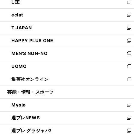
LEE
く
で
ド
ィ
い
新
開
ウ
ン
ウ
し
eclat
く
で
ド
ィ
い
新
開
ウ
ン
ウ
し
T JAPAN
く
で
ド
ィ
い
新
開
ウ
ン
ウ
し
HAPPY PLUS ONE
く
で
ド
ィ
い
新
開
ウ
ン
ウ
し
MEN'S NON-NO
く
で
ド
ィ
い
新
開
ウ
ン
ウ
し
UOMO
く
で
ド
ィ
い
新
開
ウ
ン
ウ
し
集英社オンライン
く
で
ド
ィ
い
新
開
ウ
ン
ウ
し
芸能・情報・スポーツ
く
で
ド
ィ
い
開
ウ
ン
ウ
Myojo
く
で
ド
ィ
新
開
ウ
ン
し
週プレNEWS
く
で
ド
い
新
開
ウ
ウ
し
週プレ グラジャパ!
く
で
ィ
い
新