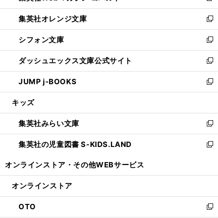
開
ウ
ン
し
集英社オレンジ文庫
く
で
ド
い
新
開
ウ
ウ
し
シフォン文庫
く
で
ィ
い
新
開
ン
ウ
し
ダッシュエックス文庫公式サイト
く
ド
ィ
い
新
ウ
ン
ウ
し
JUMP j-BOOKS
で
ド
ィ
い
新
開
ウ
ン
ウ
し
キッズ
く
で
ド
ィ
い
開
ウ
ン
ウ
集英社みらい文庫
く
で
ド
ィ
新
開
ウ
ン
し
集英社の児童図書 S-KIDS.LAND
く
で
ド
い
新
開
ウ
ウ
し
オンラインストア・
その他WEBサービス
く
で
ィ
い
開
ン
ウ
オンラインストア
く
ド
ィ
ウ
ン
OTO
で
ド
新
開
ウ