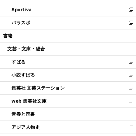
開
ン
ウ
し
Sportiva
く
ド
ィ
い
新
ウ
ン
ウ
し
パラスポ
で
ド
ィ
い
新
開
ウ
ン
ウ
し
書籍
く
で
ド
ィ
い
開
ウ
ン
ウ
文芸・文庫・総合
く
で
ド
ィ
開
ウ
ン
すばる
く
で
ド
新
開
ウ
し
小説すばる
く
で
い
新
開
ウ
し
集英社 文芸ステーション
く
ィ
い
新
ン
ウ
し
web 集英社文庫
ド
ィ
い
新
ウ
ン
ウ
し
青春と読書
で
ド
ィ
い
新
開
ウ
ン
ウ
し
アジア人物史
く
で
ド
ィ
い
新
開
ウ
ン
ウ
し