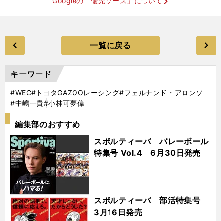
Googleの「優先ソース」について
一覧に戻る
キーワード
#WEC
#トヨタGAZOOレーシング
#フェルナンド・アロンソ
#中嶋一貴
#小林可夢偉
編集部のおすすめ
スポルティーバ バレーボール
特集号 Vol.4 6月30日発売
スポルティーバ 部活特集号
3月16日発売