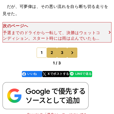
だが、可夢偉は、その悪い流れを自ら断ち切る走りを
見せた。
次のページへ
予選までのドライから一転して、決勝はウェットコ
ンディション。スタート時には雨は止んでいたもの
の、前日の夜から降り続いていた影響で路面上の水
量が多い状態だった。 ここで７号車は可夢偉の提
次
1
2
3
のページへ
案により、カット
1 / 3
いいね
Xでポストする
LINEで送る
line
faceboo
x
k