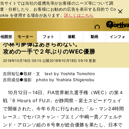
当サイトでは当社の提携先等がお客様のニーズ等について調
査・分析したり、お客様にお勧めの広告を表⽰する⽬的で Co
閉じ
okie を使⽤する場合があります。
詳しくはこちら
る
マイペ
web Sportiva (webスポルティーバ)
検索
メニュ
we
ー
モーターの記事一覧
モーター
その他
小林可夢偉
b
ジ
の他競技
モーター
フォト
連載
動画
インフォ
ス
小林可夢偉はあきらめない。
ポ
攻めの一手で２年ぶりのWEC優勝
ル
テ
2018年10月18日 09:15 公開
2018年10月18日 09:19 更新
ィ
ー
吉田知弘●取材・文 text by Yoshita Tomohiro
バ
吉田成信●撮影 photo by Yoshida Shigenobu
10月12日～14日、FIA世界耐久選手権（WEC）の第４
戦「6 Hours of FUJI」が静岡県・富士スピードウェイ
で開催された。今年６月に行なわれた「ル・マン24時間
レース」でセバスチャン・ブエミ／中嶋一貴／フェルナ
ンド・アロンソ組の８号車が総合優勝を果たし、日本で