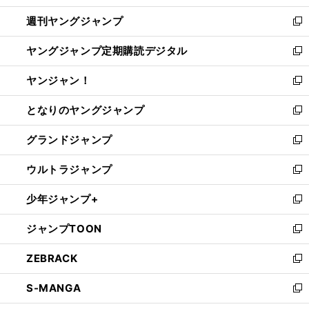
開
ウ
ン
ウ
週刊ヤングジャンプ
く
で
ド
ィ
新
開
ウ
ン
し
ヤングジャンプ定期購読デジタル
く
で
ド
い
新
開
ウ
ウ
し
ヤンジャン！
く
で
ィ
い
新
開
ン
ウ
し
となりのヤングジャンプ
く
ド
ィ
い
新
ウ
ン
ウ
し
グランドジャンプ
で
ド
ィ
い
新
開
ウ
ン
ウ
し
ウルトラジャンプ
く
で
ド
ィ
い
新
開
ウ
ン
ウ
し
少年ジャンプ+
く
で
ド
ィ
い
新
開
ウ
ン
ウ
し
ジャンプTOON
く
で
ド
ィ
い
新
開
ウ
ン
ウ
し
ZEBRACK
く
で
ド
ィ
い
新
開
ウ
ン
ウ
し
S-MANGA
く
で
ド
ィ
い
新
開
ウ
ン
ウ
し