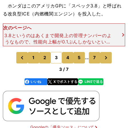
ホンダはこのアメリカGPに「スペック3.8」と呼ばれ
る改良型ICE（内燃機関エンジン）を投入した。
次のページへ
3.8というのはあくまで開発上の管理ナンバーのよ
うなもので、性能向上幅が0.1ぶんしかないという
意味ではない。しかし、目指していた新しい燃焼コ
ンセプトの完成が間に合わなかったからには、これ
次
1
2
3
4
5
...
7
のページへ
のページへ
を「スペック
前
3 / 7
いいね
Xでポストする
LINEで送る
line
faceboo
x
k
Googleの「優先ソース」について