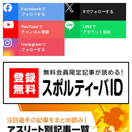
cebo
X
Facebookで
Xでフォローする
ok
フォローする
uTube
LINE
YouTubeで
LINEで
チャンネル登録
アカウント追加
stagra
Instagramで
m
フォローする