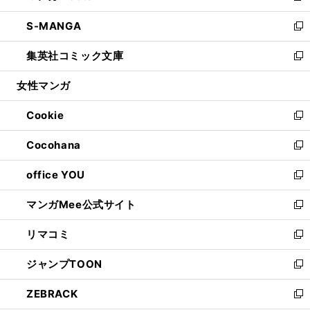
開
ウ
ン
ウ
し
S-MANGA
く
で
ド
ィ
い
新
開
ウ
ン
ウ
し
集英社コミック文庫
く
で
ド
ィ
い
新
開
ウ
ン
ウ
し
女性マンガ
く
で
ド
ィ
い
開
ウ
ン
ウ
Cookie
く
で
ド
ィ
新
開
ウ
ン
し
Cocohana
く
で
ド
い
新
開
ウ
ウ
し
office YOU
く
で
ィ
い
新
開
ン
ウ
し
マンガMee公式サイト
く
ド
ィ
い
新
ウ
ン
ウ
し
リマコミ
で
ド
ィ
い
新
開
ウ
ン
ウ
し
ジャンプTOON
く
で
ド
ィ
い
新
開
ウ
ン
ウ
し
ZEBRACK
く
で
ド
ィ
い
新
開
ウ
ン