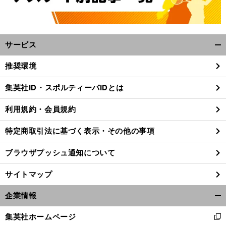
サービス
開
く/
推奨環境
閉
じ
集英社ID・スポルティーバIDとは
る
利用規約・会員規約
特定商取引法に基づく表示・その他の事項
ブラウザプッシュ通知について
サイトマップ
企業情報
開
く/
集英社ホームページ
新
閉