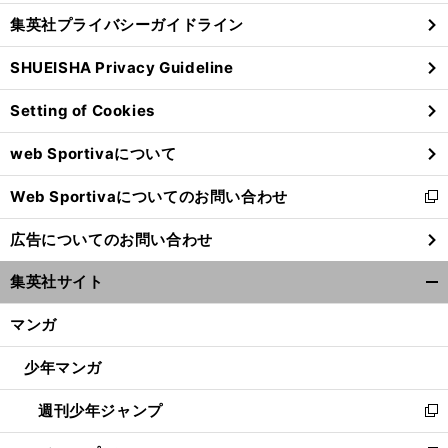
し
じ
集英社プライバシーガイドライン
い
る
ウ
SHUEISHA Privacy Guideline
ィ
ン
Setting of Cookies
ド
ウ
web Sportivaについて
で
開
前
Web Sportivaについてのお問い合わせ
く
新
へ
し
広告についてのお問い合わせ
い
ウ
集英社サイト
ィ
開
ン
く/
マンガ
ド
閉
ウ
じ
少年マンガ
で
る
開
週刊少年ジャンプ
く
新
し