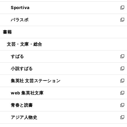
開
ン
ウ
し
Sportiva
く
ド
ィ
い
新
ウ
ン
ウ
し
パラスポ
で
ド
ィ
い
新
開
ウ
ン
ウ
し
書籍
く
で
ド
ィ
い
開
ウ
ン
ウ
文芸・文庫・総合
く
で
ド
ィ
開
ウ
ン
すばる
く
で
ド
新
開
ウ
し
小説すばる
く
で
い
新
開
ウ
し
集英社 文芸ステーション
く
ィ
い
新
ン
ウ
し
web 集英社文庫
ド
ィ
い
新
ウ
ン
ウ
し
青春と読書
で
ド
ィ
い
新
開
ウ
ン
ウ
し
アジア人物史
く
で
ド
ィ
い
新
開
ウ
ン
ウ
し