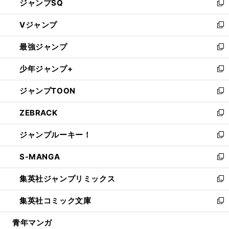
ジャンプSQ
い
新
ウ
し
Vジャンプ
ィ
い
新
ン
ウ
し
最強ジャンプ
ド
ィ
い
新
ウ
ン
ウ
し
少年ジャンプ+
で
ド
ィ
い
新
開
ウ
ン
ウ
し
ジャンプTOON
く
で
ド
ィ
い
新
開
ウ
ン
ウ
し
ZEBRACK
く
で
ド
ィ
い
新
開
ウ
ン
ウ
し
ジャンプルーキー！
く
で
ド
ィ
い
新
開
ウ
ン
ウ
し
S-MANGA
く
で
ド
ィ
い
新
開
ウ
ン
ウ
し
集英社ジャンプリミックス
く
で
ド
ィ
い
新
開
ウ
ン
ウ
し
集英社コミック文庫
く
で
ド
ィ
い
新
開
ウ
ン
ウ
し
青年マンガ
く
で
ド
ィ
い