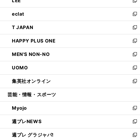
LEE
く
で
ド
ィ
い
新
開
ウ
ン
ウ
し
eclat
く
で
ド
ィ
い
新
開
ウ
ン
ウ
し
T JAPAN
く
で
ド
ィ
い
新
開
ウ
ン
ウ
し
HAPPY PLUS ONE
く
で
ド
ィ
い
新
開
ウ
ン
ウ
し
MEN'S NON-NO
く
で
ド
ィ
い
新
開
ウ
ン
ウ
し
UOMO
く
で
ド
ィ
い
新
開
ウ
ン
ウ
し
集英社オンライン
く
で
ド
ィ
い
新
開
ウ
ン
ウ
し
芸能・情報・スポーツ
く
で
ド
ィ
い
開
ウ
ン
ウ
Myojo
く
で
ド
ィ
新
開
ウ
ン
し
週プレNEWS
く
で
ド
い
新
開
ウ
ウ
し
週プレ グラジャパ!
く
で
ィ
い
新