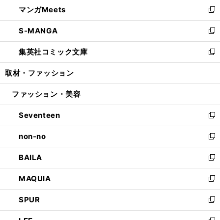
ウ
し
マンガMeets
く
で
ド
ィ
い
新
開
ウ
ン
ウ
し
S-MANGA
く
で
ド
ィ
い
新
開
ウ
ン
ウ
し
集英社コミック文庫
く
で
ド
ィ
い
新
開
ウ
ン
ウ
し
取材・ファッション
く
で
ド
ィ
い
開
ウ
ン
ウ
ファッション・美容
く
で
ド
ィ
開
ウ
ン
Seventeen
く
で
ド
新
開
ウ
し
non-no
く
で
い
新
開
ウ
し
BAILA
く
ィ
い
新
ン
ウ
し
MAQUIA
ド
ィ
い
新
ウ
ン
ウ
し
SPUR
で
ド
ィ
い
新
開
ウ
ン
ウ
し