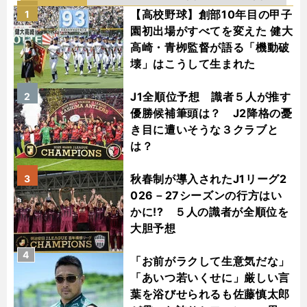
【高校野球】創部10年目の甲子
1
園初出場がすべてを変えた 健大
高崎・青栁監督が語る「機動破
壊」はこうして生まれた
J1全順位予想 識者５人が推す
2
優勝候補筆頭は？ J2降格の憂
き目に遭いそうな３クラブと
は？
秋春制が導入されたJ1リーグ2
3
026－27シーズンの行方はい
かに!? ５人の識者が全順位を
大胆予想
4
「お前がラクして生意気だな」
「あいつ若いくせに」厳しい言
葉を浴びせられるも佐藤慎太郎