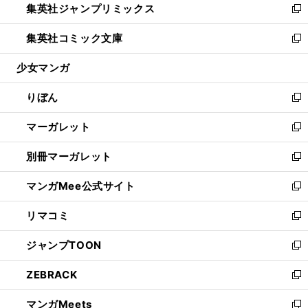
集英社ジャンプリミックス
く
で
ド
ィ
い
新
開
ウ
ン
ウ
し
集英社コミック文庫
く
で
ド
ィ
い
新
開
ウ
ン
ウ
し
少女マンガ
く
で
ド
ィ
い
開
ウ
ン
ウ
りぼん
く
で
ド
ィ
新
開
ウ
ン
し
マーガレット
く
で
ド
い
新
開
ウ
ウ
し
別冊マーガレット
く
で
ィ
い
新
開
ン
ウ
し
マンガMee公式サイト
く
ド
ィ
い
新
ウ
ン
ウ
し
リマコミ
で
ド
ィ
い
新
開
ウ
ン
ウ
し
ジャンプTOON
く
で
ド
ィ
い
新
開
ウ
ン
ウ
し
ZEBRACK
く
で
ド
ィ
い
新
開
ウ
ン
ウ
し
マンガMeets
く
で
ド
ィ
い
新