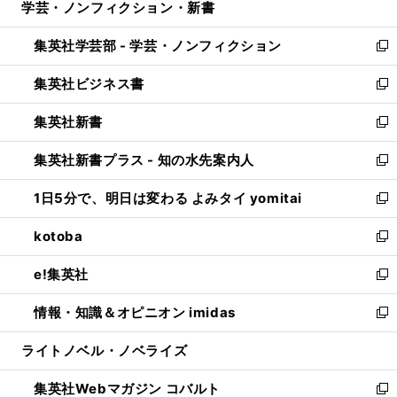
学芸・ノンフィクション・新書
く
で
ド
ィ
い
開
ウ
ン
ウ
集英社学芸部 - 学芸・ノンフィクション
く
で
ド
ィ
新
開
ウ
ン
し
集英社ビジネス書
く
で
ド
い
新
開
ウ
ウ
し
集英社新書
く
で
ィ
い
新
開
ン
ウ
し
集英社新書プラス - 知の水先案内人
く
ド
ィ
い
新
ウ
ン
ウ
し
1日5分で、明日は変わる よみタイ yomitai
で
ド
ィ
い
新
開
ウ
ン
ウ
し
kotoba
く
で
ド
ィ
い
新
開
ウ
ン
ウ
し
e!集英社
く
で
ド
ィ
い
新
開
ウ
ン
ウ
し
情報・知識＆オピニオン imidas
く
で
ド
ィ
い
新
開
ウ
ン
ウ
し
ライトノベル・ノベライズ
く
で
ド
ィ
い
開
ウ
ン
ウ
集英社Webマガジン コバルト
く
で
ド
ィ
新