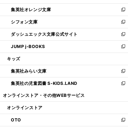
開
ウ
ン
し
集英社オレンジ文庫
く
で
ド
い
新
開
ウ
ウ
し
シフォン文庫
く
で
ィ
い
新
開
ン
ウ
し
ダッシュエックス文庫公式サイト
く
ド
ィ
い
新
ウ
ン
ウ
し
JUMP j-BOOKS
で
ド
ィ
い
新
開
ウ
ン
ウ
し
キッズ
く
で
ド
ィ
い
開
ウ
ン
ウ
集英社みらい文庫
く
で
ド
ィ
新
開
ウ
ン
し
集英社の児童図書 S-KIDS.LAND
く
で
ド
い
新
開
ウ
ウ
し
オンラインストア・
その他WEBサービス
く
で
ィ
い
開
ン
ウ
オンラインストア
く
ド
ィ
ウ
ン
OTO
で
ド
新
開
ウ
し