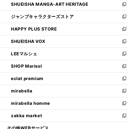
SHUEISHA MANGA-ART HERITAGE
く
で
い
新
開
ウ
し
ジャンプキャラクターズストア
く
ィ
い
新
ン
ウ
し
HAPPY PLUS STORE
ド
ィ
い
新
ウ
ン
ウ
し
SHUEISHA VOX
で
ド
ィ
い
新
開
ウ
ン
ウ
し
LEEマルシェ
く
で
ド
ィ
い
新
開
ウ
ン
ウ
し
SHOP Marisol
く
で
ド
ィ
い
新
開
ウ
ン
ウ
し
eclat premium
く
で
ド
ィ
い
新
開
ウ
ン
ウ
し
mirabella
く
で
ド
ィ
い
新
開
ウ
ン
ウ
し
mirabella homme
く
で
ド
ィ
い
新
開
ウ
ン
ウ
し
zakka market
く
で
ド
ィ
い
新
開
ウ
ン
ウ
し
その他WEBサービス
く
で
ド
ィ
い