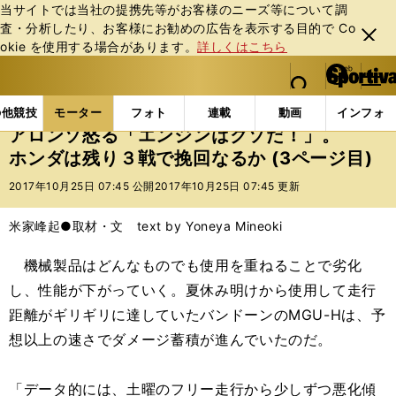
当サイトでは当社の提携先等がお客様のニーズ等について調
査・分析したり、お客様にお勧めの広告を表⽰する⽬的で Co
閉じ
okie を使⽤する場合があります。
詳しくはこちら
る
マイペ
web Sportiva (webスポルティーバ)
検索
メニュ
we
ー
モーターの記事一覧
モーター
F1
アロンソ怒る
b
ジ
の他競技
モーター
フォト
連載
動画
インフォ
ス
アロンソ怒る「エンジンはクソだ！」。
ポ
ホンダは残り３戦で挽回なるか (3ページ目)
ル
テ
2017年10月25日 07:45 公開
2017年10月25日 07:45 更新
ィ
ー
米家峰起●取材・文 text by Yoneya Mineoki
バ
機械製品はどんなものでも使用を重ねることで劣化
し、性能が下がっていく。夏休み明けから使用して走行
距離がギリギリに達していたバンドーンのMGU-Hは、予
想以上の速さでダメージ蓄積が進んでいたのだ。
「データ的には、土曜のフリー走行から少しずつ悪化傾