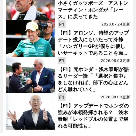
小さくガッツポーズ アストン
マーティン・ホンダが「レー
ス」に戻ってきた
F1
2026.07.24更新
【F1】アロンソ、待望のアップ
デート投入にもいたって冷静
「ハンガリーGPが僕らに優し
いサーキットであることを願
う」
F1
2026.08.03更新
【F1】元ホンダ・浅木泰昭が語
るリーダー論「『選択と集中』
をしなければ、部下の心はどん
どん離れていく」
F1
2026.08.03更新
【F1】アップデートでホンダの
強みが本領発揮される？ 浅木
泰昭「レッドブルの位置まで戻
れる可能性も」