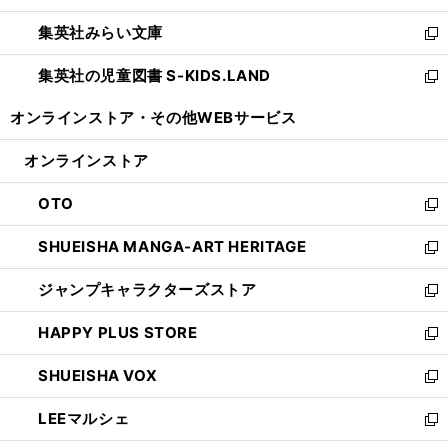
開
ウ
ン
ウ
集英社みらい文庫
く
で
ド
ィ
新
開
ウ
ン
し
集英社の児童図書 S-KIDS.LAND
く
で
ド
い
新
開
ウ
ウ
し
オンラインストア・
その他WEBサービス
く
で
ィ
い
開
ン
ウ
オンラインストア
く
ド
ィ
ウ
ン
OTO
で
ド
新
開
ウ
し
SHUEISHA MANGA-ART HERITAGE
く
で
い
新
開
ウ
し
ジャンプキャラクターズストア
く
ィ
い
新
ン
ウ
し
HAPPY PLUS STORE
ド
ィ
い
新
ウ
ン
ウ
し
SHUEISHA VOX
で
ド
ィ
い
新
開
ウ
ン
ウ
し
LEEマルシェ
く
で
ド
ィ
い
新
開
ウ
ン
ウ
し