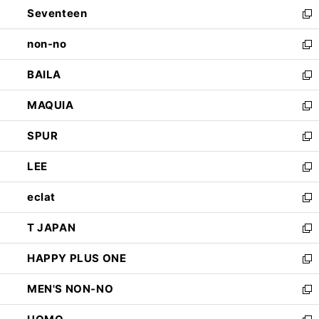
Seventeen
く
で
ド
新
開
ウ
し
non-no
く
で
い
新
開
ウ
し
BAILA
く
ィ
い
新
ン
ウ
し
MAQUIA
ド
ィ
い
新
ウ
ン
ウ
し
SPUR
で
ド
ィ
い
新
開
ウ
ン
ウ
し
LEE
く
で
ド
ィ
い
新
開
ウ
ン
ウ
し
eclat
く
で
ド
ィ
い
新
開
ウ
ン
ウ
し
T JAPAN
く
で
ド
ィ
い
新
開
ウ
ン
ウ
し
HAPPY PLUS ONE
く
で
ド
ィ
い
新
開
ウ
ン
ウ
し
MEN'S NON-NO
く
で
ド
ィ
い
新
開
ウ
ン
ウ
し