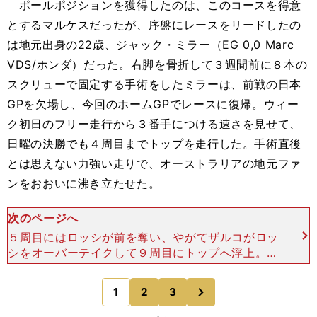
ポールポジションを獲得したのは、このコースを得意
とするマルケスだったが、序盤にレースをリードしたの
は地元出身の22歳、ジャック・ミラー（EG 0,0 Marc
VDS/ホンダ）だった。右脚を骨折して３週間前に８本の
スクリューで固定する手術をしたミラーは、前戦の日本
GPを欠場し、今回のホームGPでレースに復帰。ウィー
ク初日のフリー走行から３番手につける速さを見せて、
日曜の決勝でも４周目までトップを走行した。手術直後
とは思えない力強い走りで、オーストラリアの地元ファ
ンをおおいに沸き立たせた。
次のページへ
５周目にはロッシが前を奪い、やがてザルコがロッ
シをオーバーテイクして９周目にトップへ浮上。レ
ース終盤が近づくと、ビニャーレスも彼らをパスし
て一時は先頭に立った。後ろから追いついてきたイ
次
1
2
3
のページへ
アンノーネも、隙