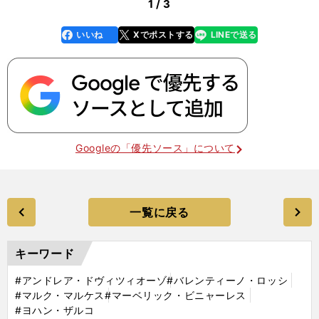
1 / 3
いいね
Xでポストする
LINEで送る
line
faceboo
x
k
Googleの「優先ソース」について
一覧に戻る
キーワード
#アンドレア・ドヴィツィオーゾ
#バレンティーノ・ロッシ
#マルク・マルケス
#マーベリック・ビニャーレス
#ヨハン・ザルコ