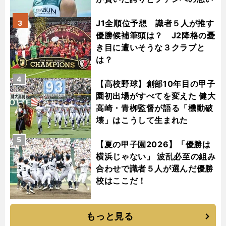
J1全順位予想 識者５人が推す
3
優勝候補筆頭は？ J2降格の憂
き目に遭いそうな３クラブと
は？
4
【高校野球】創部10年目の甲子
園初出場がすべてを変えた 健大
高崎・青栁監督が語る「機動破
壊」はこうして生まれた
5
【夏の甲子園2026】「優勝は
横浜じゃない」 波乱必至の組み
合わせで識者５人が選んだ優勝
校はここだ！
もっと見る