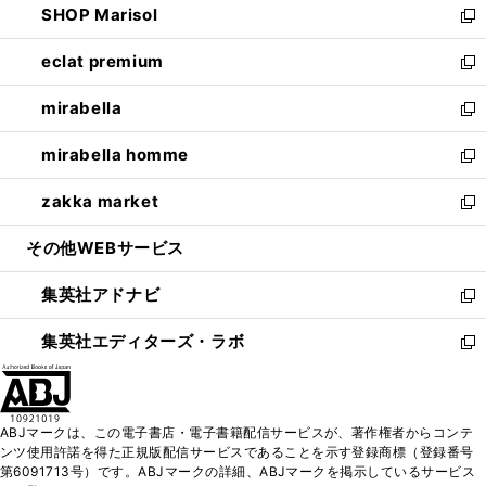
SHOP Marisol
く
で
ド
ィ
い
新
開
ウ
ン
ウ
し
eclat premium
く
で
ド
ィ
い
新
開
ウ
ン
ウ
し
mirabella
く
で
ド
ィ
い
新
開
ウ
ン
ウ
し
mirabella homme
く
で
ド
ィ
い
新
開
ウ
ン
ウ
し
zakka market
く
で
ド
ィ
い
新
開
ウ
ン
ウ
し
その他WEBサービス
く
で
ド
ィ
い
開
ウ
ン
ウ
集英社アドナビ
く
で
ド
ィ
新
開
ウ
ン
し
集英社エディターズ・ラボ
く
で
ド
い
新
開
ウ
ウ
し
く
で
ィ
い
開
ン
ウ
ABJマークは、この電子書店・電子書籍配信サービスが、著作権者からコンテ
く
ド
ィ
ンツ使用許諾を得た正規版配信サービスであることを示す登録商標（登録番号
ウ
ン
第6091713号）です。ABJマークの詳細、ABJマークを掲示しているサービス
で
ド