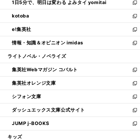
1日5分で、明日は変わる よみタイ yomitai
で
ド
ィ
い
新
開
ウ
ン
ウ
し
kotoba
く
で
ド
ィ
い
新
開
ウ
ン
ウ
し
e!集英社
く
で
ド
ィ
い
新
開
ウ
ン
ウ
し
情報・知識＆オピニオン imidas
く
で
ド
ィ
い
新
開
ウ
ン
ウ
し
ライトノベル・ノベライズ
く
で
ド
ィ
い
開
ウ
ン
ウ
集英社Webマガジン コバルト
く
で
ド
ィ
新
開
ウ
ン
し
集英社オレンジ文庫
く
で
ド
い
新
開
ウ
ウ
し
シフォン文庫
く
で
ィ
い
新
開
ン
ウ
し
ダッシュエックス文庫公式サイト
く
ド
ィ
い
新
ウ
ン
ウ
し
JUMP j-BOOKS
で
ド
ィ
い
新
開
ウ
ン
ウ
し
キッズ
く
で
ド
ィ
い