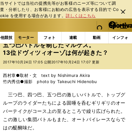
当サイトでは当社の提携先等がお客様のニーズ等について調
査・分析したり、お客様にお勧めの広告を表⽰する⽬的で Co
閉じ
okie を使⽤する場合があります。
詳しくはこちら
る
マイペ
web Sportiva (webスポルティーバ)
検索
メニュ
we
ー
モーターの記事一覧
モーター
MotoGP
五つ巴
b
ジ
の他競技
モーター
フォト
連載
動画
インフォ
ス
五つ巴バトルを制したマルケス。
ポ
13位ドヴィツィオーゾは何が起きた？
ル
テ
2017年10月24日 17:05 公開
2017年10月24日 17:07 更新
ィ
ー
西村章●取材・文 text by Nishimura Akira
バ
竹内秀信●撮影 photo by Takeuchi Hidenobu
三つ巴、四つ巴、五つ巴の激しいバトルで、トップグ
ループのライダーたちによる固唾を呑むギリギリのオー
バーテイクがコース上の至るところで繰り広げられた。
この激しい集団バトルもまた、オートバイレースならで
はの醍醐味だ。