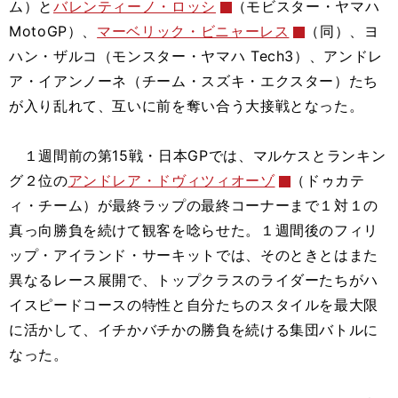
ム）と
バレンティーノ・ロッシ
（モビスター・ヤマハ
MotoGP）、
マーベリック・ビニャーレス
（同）、ヨ
ハン・ザルコ（モンスター・ヤマハ Tech3）、アンドレ
ア・イアンノーネ（チーム・スズキ・エクスター）たち
が入り乱れて、互いに前を奪い合う大接戦となった。
１週間前の第15戦・日本GPでは、マルケスとランキン
グ２位の
アンドレア・ドヴィツィオーゾ
（ドゥカテ
ィ・チーム）が最終ラップの最終コーナーまで１対１の
真っ向勝負を続けて観客を唸らせた。１週間後のフィリ
ップ・アイランド・サーキットでは、そのときとはまた
異なるレース展開で、トップクラスのライダーたちがハ
イスピードコースの特性と自分たちのスタイルを最大限
に活かして、イチかバチかの勝負を続ける集団バトルに
なった。