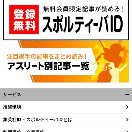
サービス
開
く/
推奨環境
閉
じ
集英社ID・スポルティーバIDとは
る