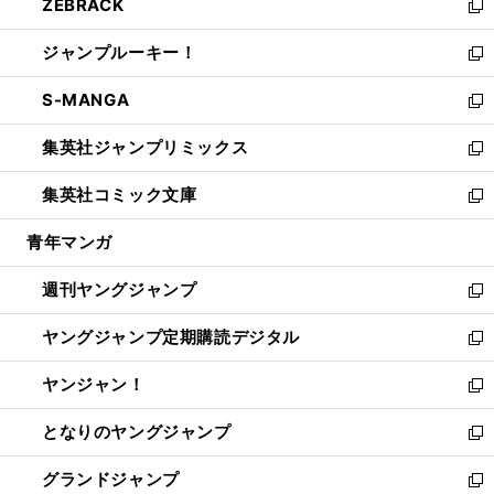
ZEBRACK
く
で
ド
ィ
い
新
開
ウ
ン
ウ
し
ジャンプルーキー！
く
で
ド
ィ
い
新
開
ウ
ン
ウ
し
S-MANGA
く
で
ド
ィ
い
新
開
ウ
ン
ウ
し
集英社ジャンプリミックス
く
で
ド
ィ
い
新
開
ウ
ン
ウ
し
集英社コミック文庫
く
で
ド
ィ
い
新
開
ウ
ン
ウ
し
青年マンガ
く
で
ド
ィ
い
開
ウ
ン
ウ
週刊ヤングジャンプ
く
で
ド
ィ
新
開
ウ
ン
し
ヤングジャンプ定期購読デジタル
く
で
ド
い
新
開
ウ
ウ
し
ヤンジャン！
く
で
ィ
い
新
開
ン
ウ
し
となりのヤングジャンプ
く
ド
ィ
い
新
ウ
ン
ウ
し
グランドジャンプ
で
ド
ィ
い
新