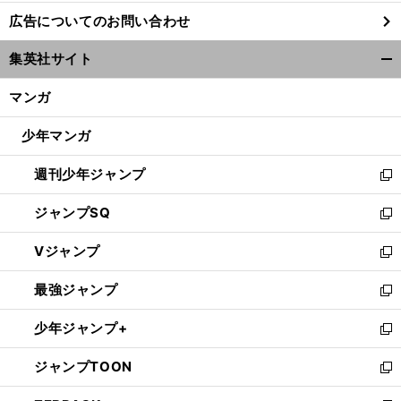
し
広告についてのお問い合わせ
い
ウ
集英社サイト
ィ
開
ン
く/
マンガ
ド
閉
ウ
じ
少年マンガ
で
る
開
週刊少年ジャンプ
く
新
し
ジャンプSQ
い
新
ウ
し
Vジャンプ
ィ
い
新
ン
ウ
し
最強ジャンプ
ド
ィ
い
新
ウ
ン
ウ
し
少年ジャンプ+
で
ド
ィ
い
新
開
ウ
ン
ウ
し
ジャンプTOON
く
で
ド
ィ
い
新
開
ウ
ン
ウ
し