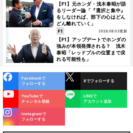
【F1】元ホンダ・浅木泰昭が語
るリーダー論「『選択と集中』
をしなければ、部下の心はどん
どん離れていく」
F1
2026.08.03更新
【F1】アップデートでホンダの
強みが本領発揮される？ 浅木
泰昭「レッドブルの位置まで戻
れる可能性も」
cebo
X
Facebookで
Xでフォローする
ok
フォローする
uTube
LINE
YouTubeで
LINEで
チャンネル登録
アカウント追加
stagra
Instagramで
m
フォローする