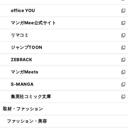
開
ウ
ウ
し
office YOU
く
で
ィ
い
新
開
ン
ウ
し
マンガMee公式サイト
く
ド
ィ
い
新
ウ
ン
ウ
し
リマコミ
で
ド
ィ
い
新
開
ウ
ン
ウ
し
ジャンプTOON
く
で
ド
ィ
い
新
開
ウ
ン
ウ
し
ZEBRACK
く
で
ド
ィ
い
新
開
ウ
ン
ウ
し
マンガMeets
く
で
ド
ィ
い
新
開
ウ
ン
ウ
し
S-MANGA
く
で
ド
ィ
い
新
開
ウ
ン
ウ
し
集英社コミック文庫
く
で
ド
ィ
い
新
開
ウ
ン
ウ
し
取材・ファッション
く
で
ド
ィ
い
開
ウ
ン
ウ
ファッション・美容
く
で
ド
ィ
開
ウ
ン