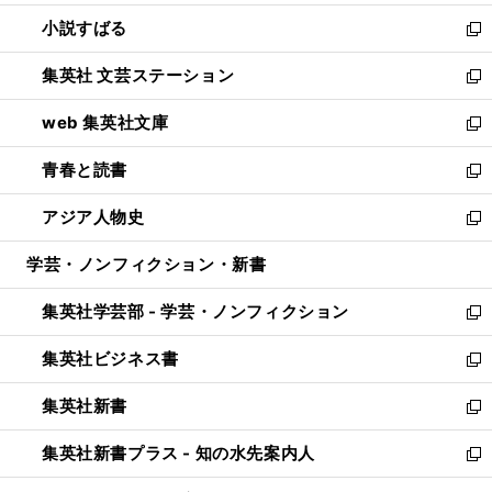
開
ウ
し
小説すばる
く
で
い
新
開
ウ
し
集英社 文芸ステーション
く
ィ
い
新
ン
ウ
し
web 集英社文庫
ド
ィ
い
新
ウ
ン
ウ
し
青春と読書
で
ド
ィ
い
新
開
ウ
ン
ウ
し
アジア人物史
く
で
ド
ィ
い
新
開
ウ
ン
ウ
し
学芸・ノンフィクション・新書
く
で
ド
ィ
い
開
ウ
ン
ウ
集英社学芸部 - 学芸・ノンフィクション
く
で
ド
ィ
新
開
ウ
ン
し
集英社ビジネス書
く
で
ド
い
新
開
ウ
ウ
し
集英社新書
く
で
ィ
い
新
開
ン
ウ
し
集英社新書プラス - 知の水先案内人
く
ド
ィ
い
新
ウ
ン
ウ
し