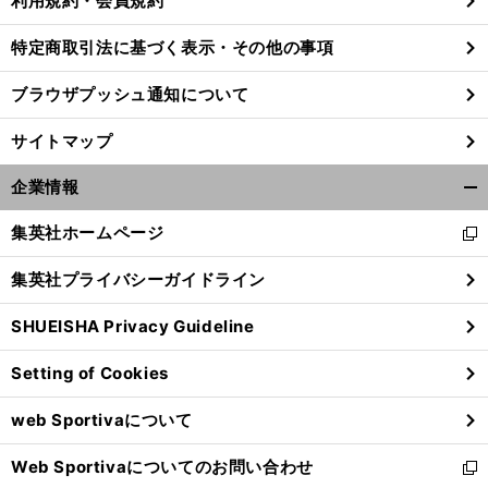
利用規約・会員規約
特定商取引法に基づく表示・その他の事項
・
、
来
前
ブラウザプッシュ通知について
へ
サイトマップ
企業情報
開
く/
集英社ホームページ
新
閉
し
じ
集英社プライバシーガイドライン
い
る
ウ
SHUEISHA Privacy Guideline
ィ
ン
Setting of Cookies
ド
ウ
web Sportivaについて
で
開
Web Sportivaについてのお問い合わせ
く
新