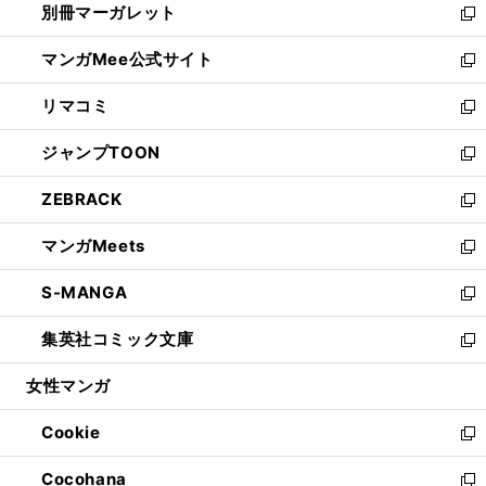
別冊マーガレット
く
で
ィ
い
新
開
ン
ウ
し
マンガMee公式サイト
く
ド
ィ
い
新
ウ
ン
ウ
し
リマコミ
で
ド
ィ
い
新
開
ウ
ン
ウ
し
ジャンプTOON
く
で
ド
ィ
い
新
開
ウ
ン
ウ
し
ZEBRACK
く
で
ド
ィ
い
新
開
ウ
ン
ウ
し
マンガMeets
く
で
ド
ィ
い
新
開
ウ
ン
ウ
し
S-MANGA
く
で
ド
ィ
い
新
開
ウ
ン
ウ
し
集英社コミック文庫
く
で
ド
ィ
い
新
開
ウ
ン
ウ
し
女性マンガ
く
で
ド
ィ
い
開
ウ
ン
ウ
Cookie
く
で
ド
ィ
新
開
ウ
ン
し
Cocohana
く
で
ド
い
新