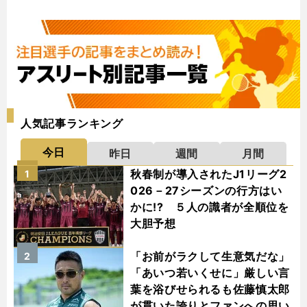
人気記事ランキング
今日
昨日
週間
月間
秋春制が導入されたJ1リーグ2
1
026－27シーズンの行方はい
かに!? ５人の識者が全順位を
大胆予想
「お前がラクして生意気だな」
2
「あいつ若いくせに」厳しい言
葉を浴びせられるも佐藤慎太郎
が貫いた誇りとファンへの思い