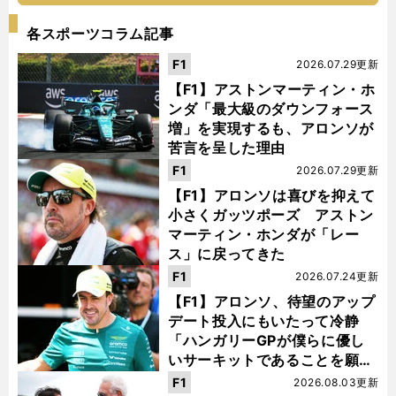
各スポーツコラム記事
F1
2026.07.29更新
【F1】アストンマーティン・ホ
ンダ「最大級のダウンフォース
増」を実現するも、アロンソが
苦言を呈した理由
F1
2026.07.29更新
【F1】アロンソは喜びを抑えて
小さくガッツポーズ アストン
マーティン・ホンダが「レー
ス」に戻ってきた
F1
2026.07.24更新
【F1】アロンソ、待望のアップ
デート投入にもいたって冷静
「ハンガリーGPが僕らに優し
いサーキットであることを願
う」
F1
2026.08.03更新