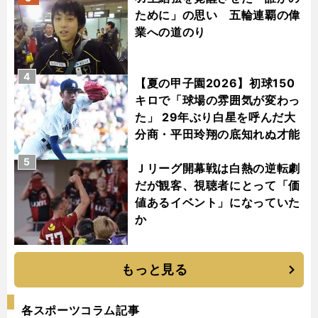
ために」の思い 五輪連覇の偉
業への道のり
4
【夏の甲子園2026】初球150
キロで「球場の雰囲気が変わっ
た」 29年ぶり白星を呼んだ大
分商・平田玲翔の底知れぬ才能
5
Ｊリーグ開幕戦は白熱の逆転劇
だが観客、視聴者にとって「価
値あるイベント」になっていた
か
もっと見る
各スポーツコラム記事