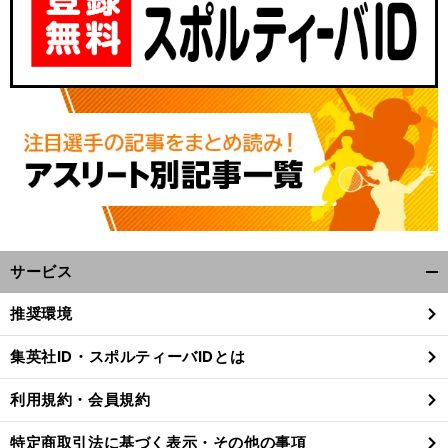
サービス
開
く/
推奨環境
閉
じ
集英社ID・スポルティーバIDとは
る
利用規約・会員規約
特定商取引法に基づく表示・その他の事項