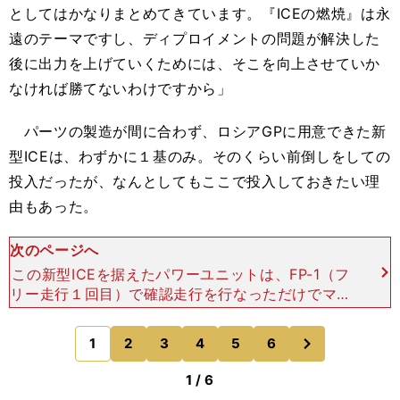
としてはかなりまとめてきています。『ICEの燃焼』は永
遠のテーマですし、ディプロイメントの問題が解決した
後に出力を上げていくためには、そこを向上させていか
なければ勝てないわけですから」
パーツの製造が間に合わず、ロシアGPに用意できた新
型ICEは、わずかに１基のみ。そのくらい前倒しをしての
投入だったが、なんとしてもここで投入しておきたい理
由もあった。
次のページへ
この新型ICEを据えたパワーユニットは、FP-1（フ
リー走行１回目）で確認走行を行なっただけでマシ
ンから下ろされ、ほぼ新品の状態のまま温存され
た。コース特性を考えると、このソチ・アウトドロ
次
1
2
3
4
5
6
のページへ
ームよりも次
1 / 6