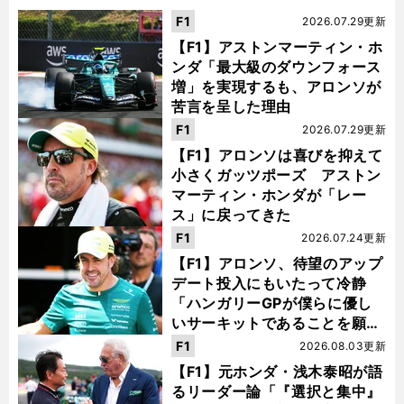
F1
2026.07.29更新
【F1】アストンマーティン・ホ
ンダ「最大級のダウンフォース
増」を実現するも、アロンソが
苦言を呈した理由
F1
2026.07.29更新
【F1】アロンソは喜びを抑えて
小さくガッツポーズ アストン
マーティン・ホンダが「レー
ス」に戻ってきた
F1
2026.07.24更新
【F1】アロンソ、待望のアップ
デート投入にもいたって冷静
「ハンガリーGPが僕らに優し
いサーキットであることを願
う」
F1
2026.08.03更新
【F1】元ホンダ・浅木泰昭が語
るリーダー論「『選択と集中』