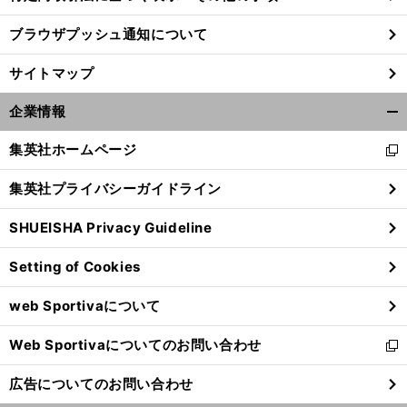
ブラウザプッシュ通知について
】
前
へ
t
サイトマップ
企業情報
開
く/
集英社ホームページ
新
閉
し
じ
集英社プライバシーガイドライン
い
る
ウ
SHUEISHA Privacy Guideline
ィ
ン
Setting of Cookies
ド
ウ
web Sportivaについて
で
開
Web Sportivaについてのお問い合わせ
く
新
し
広告についてのお問い合わせ
い
ウ