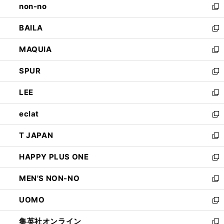
non-no
く
で
い
新
開
ウ
し
BAILA
く
ィ
い
新
ン
ウ
し
MAQUIA
ド
ィ
い
新
ウ
ン
ウ
し
SPUR
で
ド
ィ
い
新
開
ウ
ン
ウ
し
LEE
く
で
ド
ィ
い
新
開
ウ
ン
ウ
し
eclat
く
で
ド
ィ
い
新
開
ウ
ン
ウ
し
T JAPAN
く
で
ド
ィ
い
新
開
ウ
ン
ウ
し
HAPPY PLUS ONE
く
で
ド
ィ
い
新
開
ウ
ン
ウ
し
MEN'S NON-NO
く
で
ド
ィ
い
新
開
ウ
ン
ウ
し
UOMO
く
で
ド
ィ
い
新
開
ウ
ン
ウ
し
集英社オンライン
く
で
ド
ィ
い
新