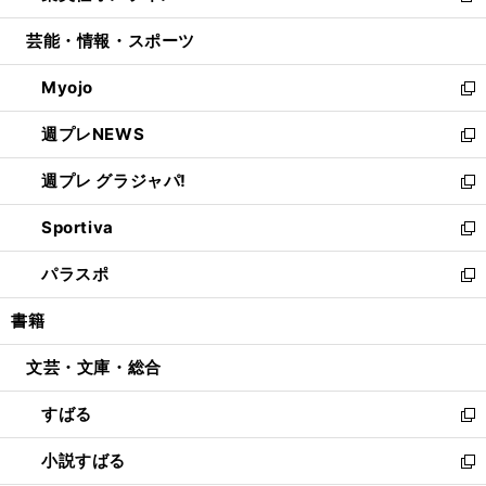
開
ウ
ン
ウ
し
芸能・情報・スポーツ
く
で
ド
ィ
い
開
ウ
ン
ウ
Myojo
く
で
ド
ィ
新
開
ウ
ン
し
週プレNEWS
く
で
ド
い
新
開
ウ
ウ
し
週プレ グラジャパ!
く
で
ィ
い
新
開
ン
ウ
し
Sportiva
く
ド
ィ
い
新
ウ
ン
ウ
し
パラスポ
で
ド
ィ
い
新
開
ウ
ン
ウ
し
書籍
く
で
ド
ィ
い
開
ウ
ン
ウ
文芸・文庫・総合
く
で
ド
ィ
開
ウ
ン
すばる
く
で
ド
新
開
ウ
し
小説すばる
く
で
い
新
開