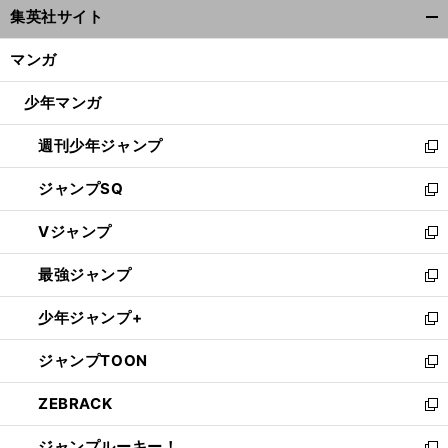
集英社サイト
ィ
開
ン
く/
マンガ
ド
閉
ウ
じ
少年マンガ
で
る
開
週刊少年ジャンプ
く
新
し
ジャンプSQ
い
新
ウ
し
Vジャンプ
ィ
い
新
ン
ウ
し
最強ジャンプ
ド
ィ
い
新
ウ
ン
ウ
し
少年ジャンプ+
で
ド
ィ
い
新
開
ウ
ン
ウ
し
ジャンプTOON
く
で
ド
ィ
い
新
開
ウ
ン
ウ
し
ZEBRACK
く
で
ド
ィ
い
新
開
ウ
ン
ウ
し
ジャンプルーキー！
く
で