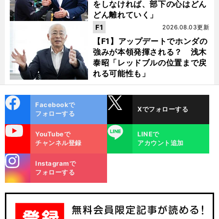
をしなければ、部下の心はどん
どん離れていく」
F1
2026.08.03更新
【F1】アップデートでホンダの
強みが本領発揮される？ 浅木
泰昭「レッドブルの位置まで戻
れる可能性も」
cebo
X
Facebookで
Xでフォローする
ok
フォローする
uTube
LINE
YouTubeで
LINEで
チャンネル登録
アカウント追加
stagra
Instagramで
m
フォローする