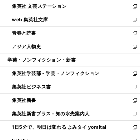
ウ
し
集英社 文芸ステーション
く
ィ
い
新
ン
ウ
し
web 集英社文庫
ド
ィ
い
新
ウ
ン
ウ
し
青春と読書
で
ド
ィ
い
新
開
ウ
ン
ウ
し
アジア人物史
く
で
ド
ィ
い
新
開
ウ
ン
ウ
し
学芸・ノンフィクション・新書
く
で
ド
ィ
い
開
ウ
ン
ウ
集英社学芸部 - 学芸・ノンフィクション
く
で
ド
ィ
新
開
ウ
ン
し
集英社ビジネス書
く
で
ド
い
新
開
ウ
ウ
し
集英社新書
く
で
ィ
い
新
開
ン
ウ
し
集英社新書プラス - 知の水先案内人
く
ド
ィ
い
新
ウ
ン
ウ
し
1日5分で、明日は変わる よみタイ yomitai
で
ド
ィ
い
新
開
ウ
ン
ウ
し