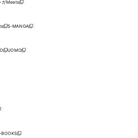
ウ
ガMeets
新
ィ
ウ
で
し
ン
ィ
開
い
ド
ン
く
ウ
ウ
ド
s
S-MANGA
新
新
ィ
で
ウ
し
し
ン
開
で
い
い
ド
く
開
ウ
ウ
ウ
NO
UOMO
く
新
新
ィ
ィ
で
し
し
ン
ン
開
い
い
ド
ド
く
ウ
ウ
ウ
ウ
ィ
ィ
で
で
ン
ン
開
開
ド
ド
く
く
ウ
ウ
で
で
開
開
く
く
し
い
ウ
j-BOOKS
新
ィ