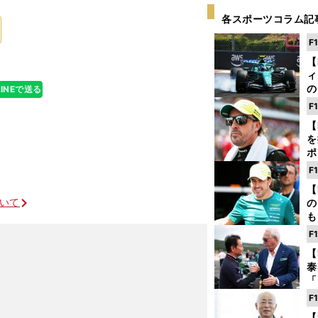
各スポーツコラム記
F
【
ィ
の
LINEで送る
を
F
ソ
【
を
ポ
テ
F
ー
【
ついて
の
も
ン
F
優
【
る
泰
「
な
F
ど
【