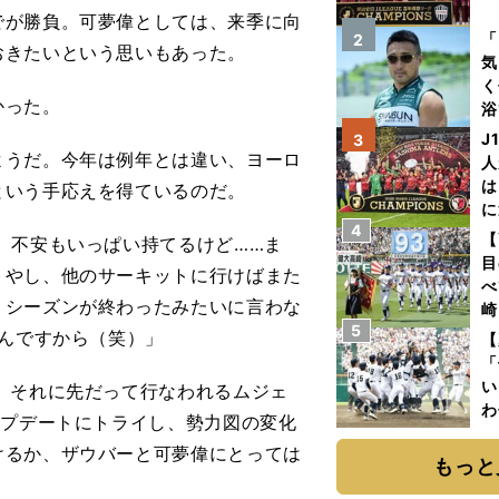
が勝負。可夢偉としては、来季に向
を
「
2
おきたいという思いもあった。
気
く
かった。
浴
太
J
3
ァ
うだ。今年は例年とは違い、ヨーロ
人
は
という手応えを得ているのだ。
に
4
と
【
、不安もいっぱい持てるけど……ま
目
トやし、他のサーキットに行けばまた
べ
。シーズンが終わったみたいに言わな
崎
5
「
いんですから（笑）」
【
て
「
い
。それに先だって行なわれるムジェ
わ
ップデートにトライし、勢力図の変化
だ
けるか、ザウバーと可夢偉にとっては
もっと