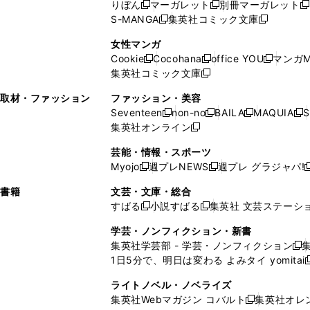
ド
ウ
ウ
ド
りぼん
マーガレット
別冊マーガレット
新
新
新
ウ
ィ
ウ
ウ
で
で
ウ
S-MANGA
集英社コミック文庫
し
新
し
新
ィ
ン
ィ
で
開
開
で
い
し
い
し
ン
ド
ン
女性マンガ
開
く
く
開
ウ
い
ウ
い
ド
ウ
ド
Cookie
Cocohana
office YOU
マンガM
く
く
新
新
新
ィ
ウ
ィ
ウ
ウ
で
ウ
集英社コミック文庫
し
新
し
し
ン
ィ
ン
ィ
で
開
で
い
し
い
い
ド
ン
ド
ン
取材・ファッション
ファッション・美容
開
く
開
ウ
い
ウ
ウ
ウ
ド
ウ
ド
Seventeen
non-no
BAILA
MAQUIA
S
く
く
新
新
新
新
ィ
ウ
ィ
ィ
で
ウ
で
ウ
集英社オンライン
し
新
し
し
し
ン
ィ
ン
ン
開
で
開
で
い
し
い
い
い
ド
ン
ド
ド
芸能・情報・スポーツ
く
開
く
開
ウ
い
ウ
ウ
ウ
ウ
ド
ウ
ウ
Myojo
週プレNEWS
週プレ グラジャパ!
く
く
新
新
新
ィ
ウ
ィ
ィ
ィ
で
ウ
で
で
し
し
ン
ィ
ン
ン
ン
書籍
文芸・文庫・総合
開
で
開
開
い
い
ド
ン
ド
ド
ド
すばる
小説すばる
集英社 文芸ステーシ
く
開
く
く
新
新
ウ
ウ
ウ
ド
ウ
ウ
ウ
く
し
し
ィ
ィ
学芸・ノンフィクション・新書
で
ウ
で
で
で
い
い
ン
ン
集英社学芸部 - 学芸・ノンフィクション
開
で
開
開
開
新
ウ
ウ
ド
ド
1日5分で、明日は変わる よみタイ yomitai
く
開
く
く
く
し
新
ィ
ィ
ウ
ウ
く
い
ン
ン
ライトノベル・ノベライズ
で
で
ウ
ド
ド
集英社Webマガジン コバルト
集英社オレ
開
開
新
ィ