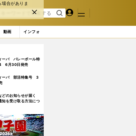
る場合がありま
マイペ
閉じ
検索
メニュ
ー
る
す
ジ
る
動画
インフォ
ページ目
ィーバ バレーボール特
.4 6月30日発売
ィーバ 部活特集号 3
売
などのお知らせが届く
通知を受け取る方法につ