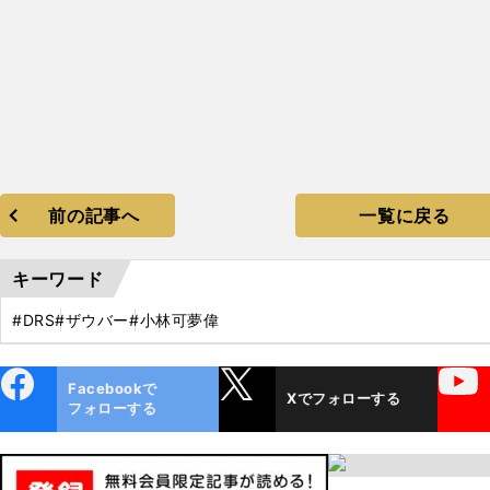
前の記事へ
一覧に戻る
キーワード
#DRS
#ザウバー
#小林可夢偉
ebo
X
YouTube
Facebookで
Xでフォローする
ok
フォローする