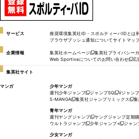
サービス
推奨環境
集英社ID・スポルティーバIDとは
ブラウザプッシュ通知について
サイトマッ
企業情報
集英社ホームページ
集英社プライバシー
新
Web Sportivaについてのお問い合わせ
広
し
新
い
し
集英社サイト
ウ
い
ィ
ウ
マンガ
少年マンガ
ン
ィ
週刊少年ジャンプ
ジャンプSQ
Vジャン
ド
ン
新
新
S-MANGA
集英社ジャンプリミックス
集
ウ
ド
新
し
し
新
で
ウ
し
い
い
し
青年マンガ
開
で
い
ウ
ウ
い
週刊ヤングジャンプ
ヤングジャンプ定期
新
く
開
ウ
ィ
ィ
ウ
ウルトラジャンプ
少年ジャンプ+
ジャン
新
し
新
く
ィ
ン
ン
ィ
し
い
し
ン
ド
ド
ン
少女マンガ
い
ウ
い