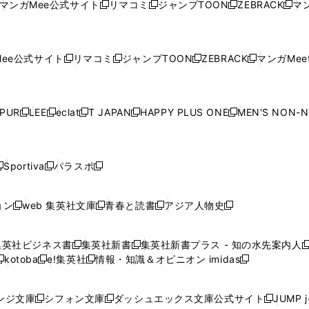
ウ
ウ
ド
ウ
ウ
ウ
マンガMee公式サイト
リマコミ
ジャンプTOON
ZEBRACK
マン
新
新
新
新
ウ
ィ
ウ
ィ
ウ
ィ
ウ
で
で
ウ
で
で
で
し
し
し
し
し
ィ
ン
ィ
ン
ィ
ン
ィ
開
開
で
開
開
開
い
い
い
い
い
ン
ド
ン
ド
ン
ド
ン
く
く
開
く
く
く
ウ
ウ
ウ
ウ
ウ
ド
ウ
ド
ウ
ド
ウ
ド
ee公式サイト
リマコミ
ジャンプTOON
ZEBRACK
マンガMeet
く
新
新
新
新
ィ
ィ
ィ
ィ
ィ
ウ
で
ウ
で
ウ
で
ウ
し
し
し
し
ン
ン
ン
ン
ン
で
開
で
開
で
開
で
い
い
い
い
ド
ド
ド
ド
ド
開
く
開
く
開
く
開
ウ
ウ
ウ
ウ
ウ
ウ
ウ
ウ
ウ
PUR
LEE
eclat
T JAPAN
HAPPY PLUS ONE
MEN'S NON-
く
く
く
く
新
新
新
新
新
ィ
ィ
ィ
ィ
で
で
で
で
で
し
し
し
し
し
ン
ン
ン
ン
開
開
開
開
開
い
い
い
い
い
ド
ド
ド
ド
く
く
く
く
く
ウ
ウ
ウ
ウ
ウ
ウ
ウ
ウ
ウ
Sportiva
パラスポ
新
新
ィ
ィ
ィ
ィ
ィ
で
で
で
で
し
し
し
ン
ン
ン
ン
ン
開
開
開
開
い
い
い
ド
ド
ド
ド
ド
ョン
web 集英社文庫
青春と読書
アジア人物史
く
く
く
く
新
新
新
新
ウ
ウ
ウ
ウ
ウ
ウ
ウ
ウ
し
し
し
し
ィ
ィ
ィ
で
で
で
で
で
い
い
い
い
ン
ン
ン
集英社ビジネス書
集英社新書
集英社新書プラス - 知の水先案内人
開
開
開
開
開
新
新
新
ウ
ウ
ウ
ウ
ド
ド
ド
kotoba
e!集英社
情報・知識＆オピニオン imidas
く
く
く
く
く
新
し
新
し
新
ィ
ィ
ィ
ィ
ウ
ウ
ウ
し
し
い
し
い
し
ン
ン
ン
ン
で
で
で
い
い
ウ
い
ウ
い
ド
ド
ド
ド
ンジ文庫
シフォン文庫
ダッシュエックス文庫公式サイト
JUMP 
開
開
開
新
新
新
ウ
ウ
ィ
ウ
ィ
ウ