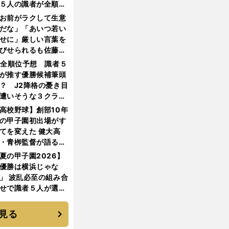
５人の識者が全順位
大胆予想
お前がラクして生意
だな」「あいつ若い
せに」厳しい言葉を
びせられるも佐藤慎
郎が貫いた誇りとフ
1全順位予想 識者５
ンへの思い
が推す優勝候補筆頭
？ J2降格の憂き目
遭いそうな３クラブ
は？
高校野球】創部10年
の甲子園初出場がす
てを変えた 健大高
・青栁監督が語る
機動破壊」はこうし
夏の甲子園2026】
生まれた
優勝は横浜じゃな
」 波乱必至の組み合
せで識者５人が選ん
優勝校はここだ！
見る