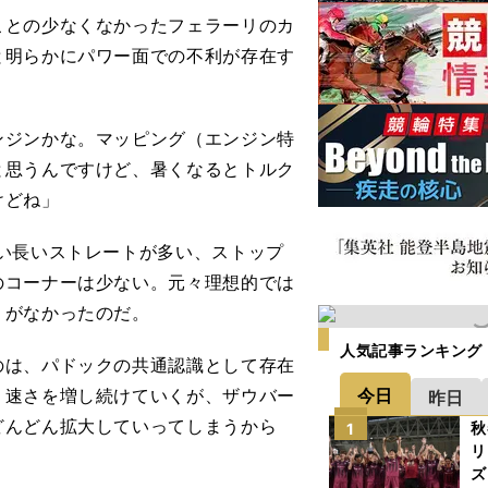
との少なくなかったフェラーリのカ
と明らかにパワー面での不利が存在す
ンジンかな。マッピング（エンジン特
と思うんですけど、暑くなるとトルク
けどね」
い長いストレートが多い、ストップ
のコーナーは少ない。元々理想的では
うがなかったのだ。
人気記事ランキング
は、パドックの共通認識として存在
今日
、速さを増し続けていくが、ザウバー
昨日
どんどん拡大していってしまうから
秋
1
リ
ズ