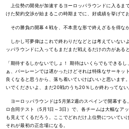
上位勢の開発が加速するヨーロッパラウンドに入るまで
けた契約交渉が始まるこの時期までに、好成績を挙げて
その勝負の開幕４戦を、不本意な形で終えざるを得な
しかし可夢偉はこれで終わりだなどとは考えていないよ
ッパラウンドに入ってもまだまだ戦えるだけの力がある
「期待するしかないでしょ！ 期待はいくらでもできるし
ぁ、バーレーンでは遅かったけどそれは特殊なサーキッ
良くなると思うから、落ち着いていけばいいと思います
いでくださいよ、まだ20戦のうち20％しか終わってな
ヨーロッパラウンドは5月第2週のスペインで開幕する
ロ合同テスト（5月1日～3日）で、各チームは大幅なア
も見えてくるだろう。ここでどれだけ上位勢についてい
それが最初の正念場になる。