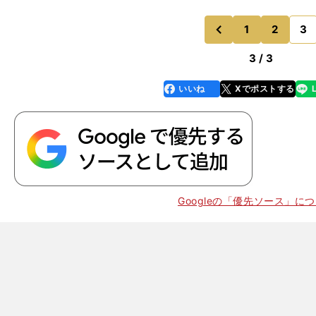
1
2
3
のページへ
前
3 / 3
いいね
Xでポストする
line
faceboo
x
k
Googleの「優先ソース」に