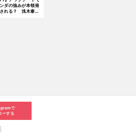
ンダの強みが本領発
される？ 浅木泰昭
レッドブルの位置ま
戻れる可能性も」
agramで
ローする