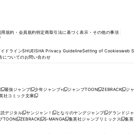
利用規約・会員規約
特定商取引法に基づく表示・その他の事項
プ
ガイドライン
SHUEISHA Privacy Guideline
Setting of Cookies
web 
告についてのお問い合わせ
プ
最強ジャンプ
少年ジャンプ+
ジャンプTOON
ZEBRACK
ジ
新
新
新
新
新
英社コミック文庫
し
新
し
し
し
し
い
い
し
い
い
い
ウ
ウ
い
ウ
ウ
ウ
購読デジタル
ヤンジャン！
となりのヤングジャンプ
グランドジ
新
新
新
ィ
ィ
ウ
ィ
ィ
ィ
プTOON
ZEBRACK
S-MANGA
集英社ジャンプリミックス
集英
新
し
新
し
新
し
新
ン
ン
ィ
ン
ン
ン
し
い
し
い
し
い
し
ド
ド
ン
ド
ド
ド
い
ウ
い
ウ
い
ウ
い