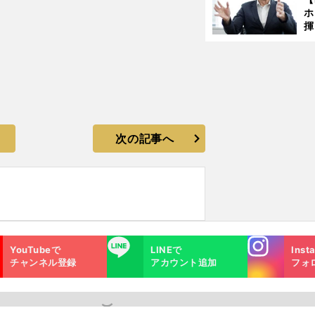
ホ
揮
「
で
次の記事へ
Instagra
LINE
YouTubeで
LINEで
Inst
m
チャンネル登録
アカウント追加
フォ