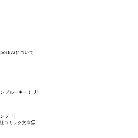
Sportivaについて
ャンプルーキー！
新
し
い
ウ
ャンプ
新
ィ
社コミック文庫
し
新
ン
い
し
ド
ウ
い