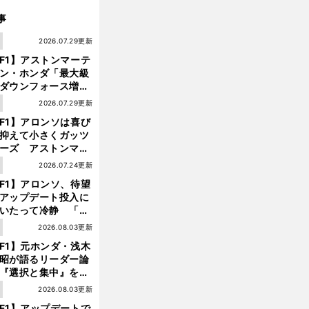
事
1
2026.07.29更新
F1】アストンマーテ
ン・ホンダ「最大級
ダウンフォース増」
実現するも、アロン
1
2026.07.29更新
が苦言を呈した理由
F1】アロンソは喜び
抑えて小さくガッツ
ーズ アストンマー
ィン・ホンダが「レ
1
2026.07.24更新
ス」に戻ってきた
F1】アロンソ、待望
アップデート投入に
いたって冷静 「ハ
ガリーGPが僕らに
1
2026.08.03更新
しいサーキットであ
F1】元ホンダ・浅木
ことを願う」
昭が語るリーダー論
『選択と集中』をし
【
M
】
!
?
otoGP
勝敗の分かれ目
タイヤを巡る水面下の戦い
ければ、部下の心は
1
2026.08.03更新
んどん離れていく」
F1】アップデートで