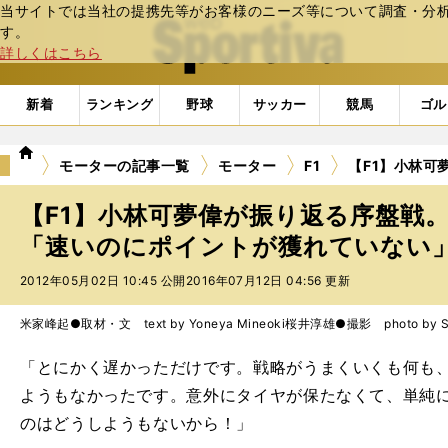
当サイトでは当社の提携先等がお客様のニーズ等について調査・分析し
web Sportiva (webスポルティーバ)
す。
詳しくはこちら
新着
ランキング
野球
サッカー
競馬
ゴル
we
モーターの記事一覧
モーター
F1
【F1】小林可
b
ス
【F1】小林可夢偉が振り返る序盤戦
ポ
ル
「速いのにポイントが獲れていない」 
テ
2012年05月02日 10:45 公開
2016年07月12日 04:56 更新
ィ
ー
バ
米家峰起●取材・文 text by Yoneya Mineoki
桜井淳雄●撮影 photo by Sak
「とにかく遅かっただけです。戦略がうまくいくも何も
ようもなかったです。意外にタイヤが保たなくて、単純
のはどうしようもないから！」