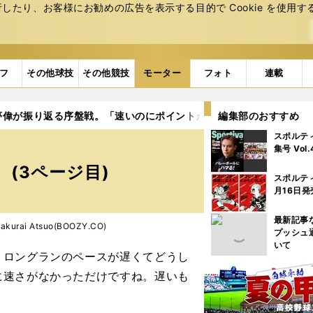
たり、お客様にお勧めの広告を表⽰する⽬的で Cookie を使⽤す
フ
その他球技
その他競技
モーター
フォト
連載
夢偉が振り返る序盤戦。「速いのにポイントが獲れていない」
編集部のおすすめ
3
スポルテ
。
集号 Vol
(3ページ目)
スポルテ
月16日発
最新記事
urai Atsuo(BOOZY.CO)
プッシュ
いて
、ロングランのペースが遅くてどうし
に速さがなかっただけですね。遅いも