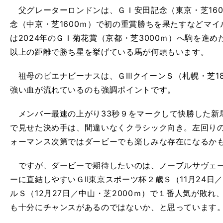
父グレーターロンドンは、ＧＩ安田記念（東京・芝160
念（中京・芝1600ｍ）で初の重賞勝ちを果たすなどマ
は2024年のＧＩ菊花賞（京都・芝3000ｍ）へ駒を進め
以上の距離で勝ち星を挙げている馬が何頭もいます。
祖母のピエナビーナスは、ＧⅢクイーンＳ（札幌・芝18
強い血が流れているのも強調ポイントです。
メンバー最速の上がり33秒９をマークして快勝した新馬
で見せた決め手は、間違いなくクラシック向き。左回り
ォーマンス次第ではダービーでも楽しみな存在になるか
ですが、ダービーで期待したいのは、ノーブルサヴェー
ーに直結しやすいＧⅡ東京スポーツ杯２歳Ｓ（11月24日／
ルＳ（12月27日／中山・芝2000ｍ）で１番人気が敗
も十分にチャンスがあるのではないか、と思っています