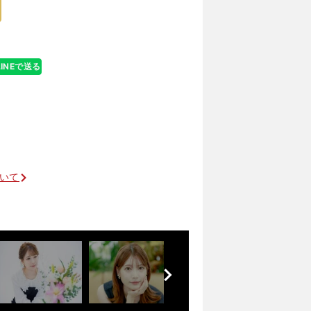
に予想した
LINEで送る
ついて
前
へ