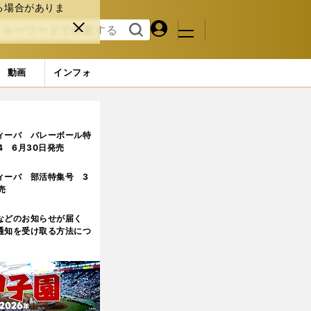
る場合がありま
マイペ
閉じ
検索
メニュ
ー
る
す
ジ
る
動画
インフォ
ィーバ バレーボール特
.4 6月30日発売
ィーバ 部活特集号 3
売
などのお知らせが届く
通知を受け取る方法につ