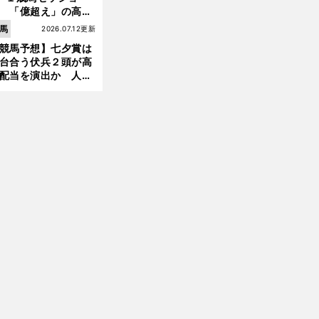
 「億超え」の高額
のなかで現場のプロ
馬
2026.07.12更新
ほれ込んだ４頭
競馬予想】七夕賞は
台合う伏兵２頭が高
配当を演出か 人気
有力馬には嫌なデー
あり
前