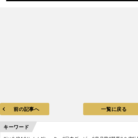
前の記事へ
一覧に戻る
キーワード