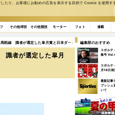
たり、お客様にお勧めの広告を表⽰する⽬的で Cookie を使⽤す
フ
その他球技
その他競技
モーター
フォト
連載
牡馬戦線 識者が選定した皐月賞と日本ダービーの勝ち馬
編集部のおすすめ
スポルテ
 識者が選定した皐月
集号 Vol
スポルテ
月16日発
最新記事
プッシュ
いて