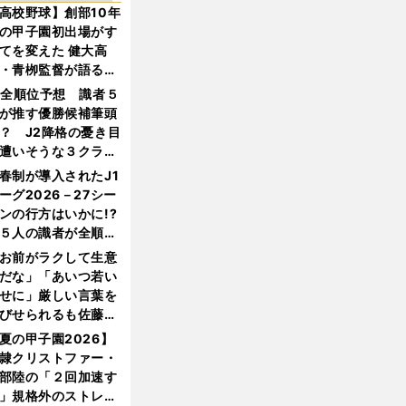
高校野球】創部10年
の甲子園初出場がす
てを変えた 健大高
・青栁監督が語る
機動破壊」はこうし
1全順位予想 識者５
生まれた
が推す優勝候補筆頭
？ J2降格の憂き目
遭いそうな３クラブ
は？
春制が導入されたJ1
ーグ2026－27シー
ンの行方はいかに!?
５人の識者が全順位
大胆予想
お前がラクして生意
だな」「あいつ若い
せに」厳しい言葉を
びせられるも佐藤慎
郎が貫いた誇りとフ
夏の甲子園2026】
ンへの思い
隷クリストファー・
部陸の「２回加速す
」規格外のストレー