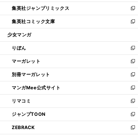
開
ウ
ン
ウ
し
集英社ジャンプリミックス
く
で
ド
ィ
い
新
開
ウ
ン
ウ
し
集英社コミック文庫
く
で
ド
ィ
い
新
開
ウ
ン
ウ
し
少女マンガ
く
で
ド
ィ
い
開
ウ
ン
ウ
りぼん
く
で
ド
ィ
新
開
ウ
ン
し
マーガレット
く
で
ド
い
新
開
ウ
ウ
し
別冊マーガレット
く
で
ィ
い
新
開
ン
ウ
し
マンガMee公式サイト
く
ド
ィ
い
新
ウ
ン
ウ
し
リマコミ
で
ド
ィ
い
新
開
ウ
ン
ウ
し
ジャンプTOON
く
で
ド
ィ
い
新
開
ウ
ン
ウ
し
ZEBRACK
く
で
ド
ィ
い
新
開
ウ
ン
ウ
し