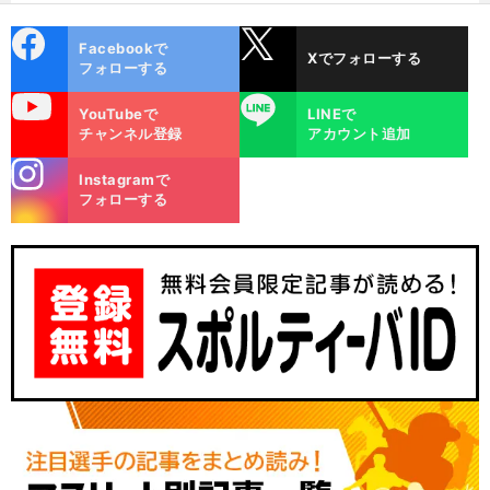
cebo
X
Facebookで
Xでフォローする
ok
フォローする
uTube
LINE
YouTubeで
LINEで
チャンネル登録
アカウント追加
stagra
Instagramで
m
フォローする