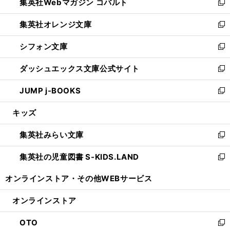
集英社Webマガジン コバルト
く
で
ド
ィ
新
開
ウ
ン
し
集英社オレンジ文庫
く
で
ド
い
新
開
ウ
ウ
し
シフォン文庫
く
で
ィ
い
新
開
ン
ウ
し
ダッシュエックス文庫公式サイト
く
ド
ィ
い
新
ウ
ン
ウ
し
JUMP j-BOOKS
で
ド
ィ
い
新
開
ウ
ン
ウ
し
キッズ
く
で
ド
ィ
い
開
ウ
ン
ウ
集英社みらい文庫
く
で
ド
ィ
新
開
ウ
ン
し
集英社の児童図書 S-KIDS.LAND
く
で
ド
い
新
開
ウ
ウ
し
オンラインストア・
その他WEBサービス
く
で
ィ
い
開
ン
ウ
オンラインストア
く
ド
ィ
ウ
ン
OTO
で
ド
新