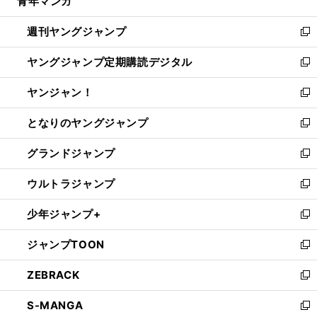
青年マンガ
く
で
ド
ィ
い
開
ウ
ン
ウ
週刊ヤングジャンプ
く
で
ド
ィ
新
開
ウ
ン
し
ヤングジャンプ定期購読デジタル
く
で
ド
い
新
開
ウ
ウ
し
ヤンジャン！
く
で
ィ
い
新
開
ン
ウ
し
となりのヤングジャンプ
く
ド
ィ
い
新
ウ
ン
ウ
し
グランドジャンプ
で
ド
ィ
い
新
開
ウ
ン
ウ
し
ウルトラジャンプ
く
で
ド
ィ
い
新
開
ウ
ン
ウ
し
少年ジャンプ+
く
で
ド
ィ
い
新
開
ウ
ン
ウ
し
ジャンプTOON
く
で
ド
ィ
い
新
開
ウ
ン
ウ
し
ZEBRACK
く
で
ド
ィ
い
新
開
ウ
ン
ウ
し
S-MANGA
く
で
ド
ィ
い
新