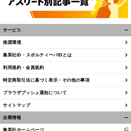
サービス
開
く/
推奨環境
閉
じ
集英社ID・スポルティーバIDとは
る
利用規約・会員規約
特定商取引法に基づく表示・その他の事項
ブラウザプッシュ通知について
サイトマップ
企業情報
開
安
く/
田記念でほのかが選んだ本命はＧＩ未勝利馬
完全なマイラーより少し長めの距離で好走してきた馬を中心に印を打った
集英社ホームページ
新