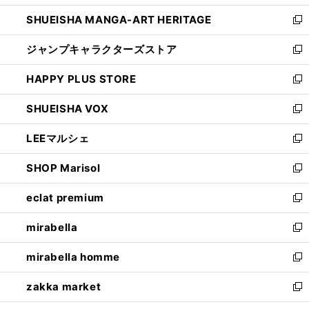
開
ウ
し
SHUEISHA MANGA-ART HERITAGE
く
で
い
新
開
ウ
し
ジャンプキャラクターズストア
く
ィ
い
新
ン
ウ
し
HAPPY PLUS STORE
ド
ィ
い
新
ウ
ン
ウ
し
SHUEISHA VOX
で
ド
ィ
い
新
開
ウ
ン
ウ
し
LEEマルシェ
く
で
ド
ィ
い
新
開
ウ
ン
ウ
し
SHOP Marisol
く
で
ド
ィ
い
新
開
ウ
ン
ウ
し
eclat premium
く
で
ド
ィ
い
新
開
ウ
ン
ウ
し
mirabella
く
で
ド
ィ
い
新
開
ウ
ン
ウ
し
mirabella homme
く
で
ド
ィ
い
新
開
ウ
ン
ウ
し
zakka market
く
で
ド
ィ
い
新
開
ウ
ン
ウ
し