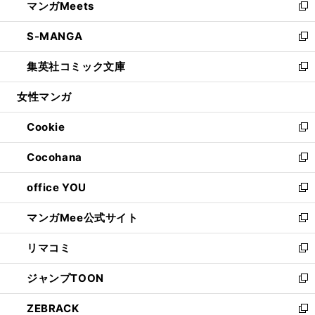
マンガMeets
く
で
ド
ィ
い
新
開
ウ
ン
ウ
し
S-MANGA
く
で
ド
ィ
い
新
開
ウ
ン
ウ
し
集英社コミック文庫
く
で
ド
ィ
い
新
開
ウ
ン
ウ
し
女性マンガ
く
で
ド
ィ
い
開
ウ
ン
ウ
Cookie
く
で
ド
ィ
新
開
ウ
ン
し
Cocohana
く
で
ド
い
新
開
ウ
ウ
し
office YOU
く
で
ィ
い
新
開
ン
ウ
し
マンガMee公式サイト
く
ド
ィ
い
新
ウ
ン
ウ
し
リマコミ
で
ド
ィ
い
新
開
ウ
ン
ウ
し
ジャンプTOON
く
で
ド
ィ
い
新
開
ウ
ン
ウ
し
ZEBRACK
く
で
ド
ィ
い
新