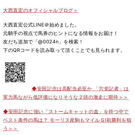
大西直宏のオフィシャルブログ＞
大西直宏公式LINE＠始めました。
元騎手の視点で馬券のヒントになる情報をお届け！
友だち追加で「@0024n」を検索！
下のQRコードを読み取って頂くことでも見られます。
◆安田記念は高配当必至か 「穴党記者」は
実力馬ながら低評価になりそうな２頭の激走に期待＞＞
◆安田記念に強い「ストームキャットの血」を持つ中で
ベスト条件の馬は？ モーリス産駒もマイルＧⅠ初勝利を狙
う＞＞