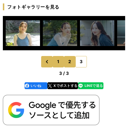
フォトギャラリーを見る
1
2
3
のページへ
前
3 / 3
いいね
Xでポストする
LINEで送る
line
faceboo
x
k