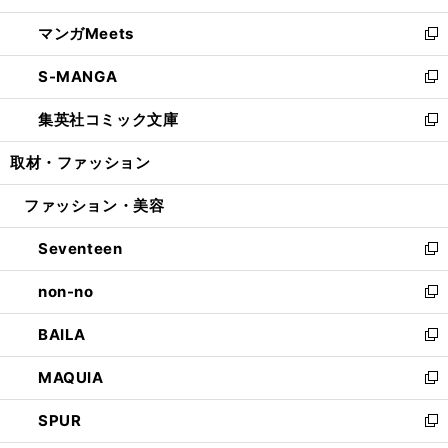
開
ウ
ン
ウ
し
マンガMeets
く
で
ド
ィ
い
新
開
ウ
ン
ウ
し
S-MANGA
く
で
ド
ィ
い
新
開
ウ
ン
ウ
し
集英社コミック文庫
く
で
ド
ィ
い
新
開
ウ
ン
ウ
し
取材・ファッション
く
で
ド
ィ
い
開
ウ
ン
ウ
ファッション・美容
く
で
ド
ィ
開
ウ
ン
Seventeen
く
で
ド
新
開
ウ
し
non-no
く
で
い
新
開
ウ
し
BAILA
く
ィ
い
新
ン
ウ
し
MAQUIA
ド
ィ
い
新
ウ
ン
ウ
し
SPUR
で
ド
ィ
い
新
開
ウ
ン
ウ
し