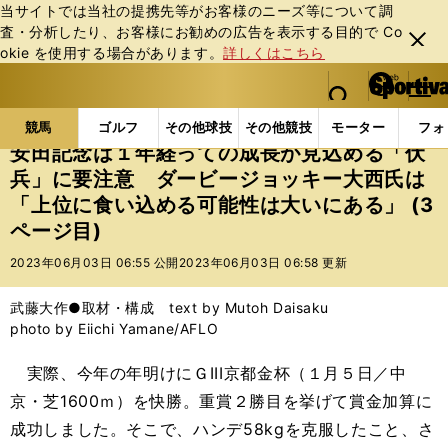
当サイトでは当社の提携先等がお客様のニーズ等について調
査・分析したり、お客様にお勧めの広告を表⽰する⽬的で Co
閉じ
okie を使⽤する場合があります。
詳しくはこちら
る
マイペ
web Sportiva (webスポルティーバ)
検索
メニュ
we
ー
競馬の記事一覧
競馬
安田記念は１年経っての成長
b
ジ
競馬
ゴルフ
その他球技
その他競技
モーター
フォ
ス
安田記念は１年経っての成長が見込める「伏
ポ
兵」に要注意 ダービージョッキー大西氏は
ル
「上位に食い込める可能性は大いにある」 (3
テ
ィ
ページ目)
ー
2023年06月03日 06:55 公開
2023年06月03日 06:58 更新
バ
武藤大作●取材・構成 text by Mutoh Daisaku
photo by Eiichi Yamane/AFLO
実際、今年の年明けにＧIII京都金杯（１月５日／中
京・芝1600ｍ）を快勝。重賞２勝目を挙げて賞金加算に
成功しました。そこで、ハンデ58kgを克服したこと、さ