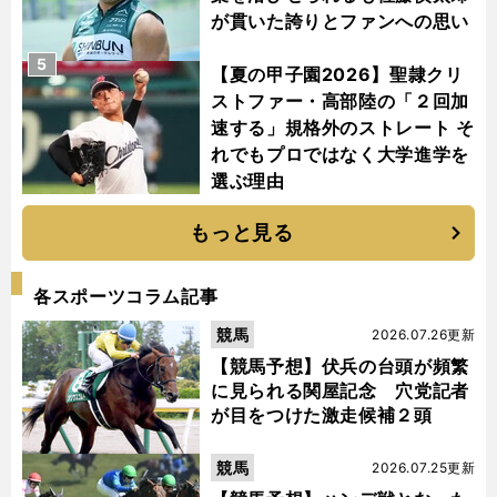
が貫いた誇りとファンへの思い
5
【夏の甲子園2026】聖隷クリ
ストファー・高部陸の「２回加
速する」規格外のストレート そ
れでもプロではなく大学進学を
選ぶ理由
もっと見る
各スポーツコラム記事
競馬
2026.07.26更新
【競馬予想】伏兵の台頭が頻繁
に見られる関屋記念 穴党記者
が目をつけた激走候補２頭
競馬
2026.07.25更新