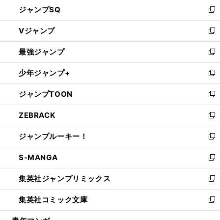
し
ジャンプSQ
い
新
ウ
し
Vジャンプ
ィ
い
新
ン
ウ
し
最強ジャンプ
ド
ィ
い
新
ウ
ン
ウ
し
少年ジャンプ+
で
ド
ィ
い
新
開
ウ
ン
ウ
し
ジャンプTOON
く
で
ド
ィ
い
新
開
ウ
ン
ウ
し
ZEBRACK
く
で
ド
ィ
い
新
開
ウ
ン
ウ
し
ジャンプルーキー！
く
で
ド
ィ
い
新
開
ウ
ン
ウ
し
S-MANGA
く
で
ド
ィ
い
新
開
ウ
ン
ウ
し
集英社ジャンプリミックス
く
で
ド
ィ
い
新
開
ウ
ン
ウ
し
集英社コミック文庫
く
で
ド
ィ
い
新
開
ウ
ン
ウ
し