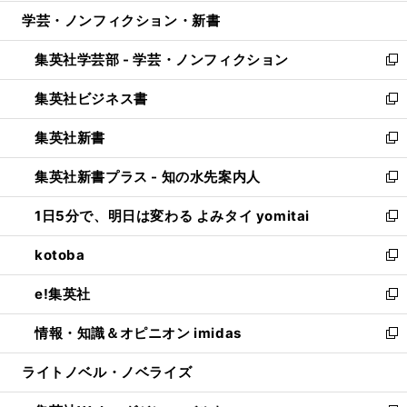
開
ウ
ン
ウ
し
学芸・ノンフィクション・新書
く
で
ド
ィ
い
開
ウ
ン
ウ
集英社学芸部 - 学芸・ノンフィクション
く
で
ド
ィ
新
開
ウ
ン
し
集英社ビジネス書
く
で
ド
い
新
開
ウ
ウ
し
集英社新書
く
で
ィ
い
新
開
ン
ウ
し
集英社新書プラス - 知の水先案内人
く
ド
ィ
い
新
ウ
ン
ウ
し
1日5分で、明日は変わる よみタイ yomitai
で
ド
ィ
い
新
開
ウ
ン
ウ
し
kotoba
く
で
ド
ィ
い
新
開
ウ
ン
ウ
し
e!集英社
く
で
ド
ィ
い
新
開
ウ
ン
ウ
し
情報・知識＆オピニオン imidas
く
で
ド
ィ
い
新
開
ウ
ン
ウ
し
ライトノベル・ノベライズ
く
で
ド
ィ
い
開
ウ
ン
ウ