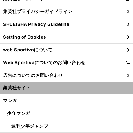
閉
し
じ
集英社プライバシーガイドライン
い
る
ウ
SHUEISHA Privacy Guideline
ィ
ン
Setting of Cookies
ド
ウ
web Sportivaについて
で
開
Web Sportivaについてのお問い合わせ
く
新
し
広告についてのお問い合わせ
い
ウ
集英社サイト
ィ
開
ン
く/
マンガ
ド
閉
ウ
じ
少年マンガ
で
る
開
週刊少年ジャンプ
く
新