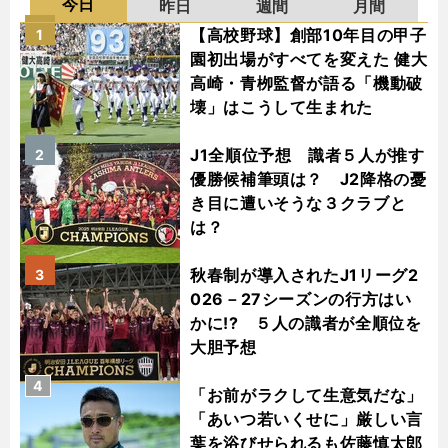
今日
昨日
週間
月間
【高校野球】創部10年目の甲子
1
園初出場がすべてを変えた 健大
高崎・青栁監督が語る「機動破
壊」はこうして生まれた
J1全順位予想 識者５人が推す
2
優勝候補筆頭は？ J2降格の憂
き目に遭いそうな３クラブと
は？
秋春制が導入されたJ1リーグ2
3
026－27シーズンの行方はい
かに!? ５人の識者が全順位を
大胆予想
4
「お前がラクして生意気だな」
「あいつ若いくせに」厳しい言
葉を浴びせられるも佐藤慎太郎