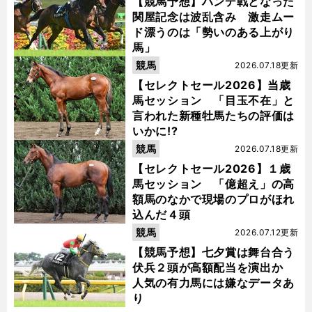
【競馬予想】ハンデ戦となった
関屋記念は波乱含み 激走ムー
ド漂うのは「勢いのある上がり
馬」
競馬
2026.07.18更新
【セレクトセール2026】当歳
馬セッション 「目玉不在」と
言われた新種牡馬たちの評価は
いかに!?
競馬
2026.07.18更新
【セレクトセール2026】１歳
馬セッション 「億超え」の高
額馬のなかで現場のプロがほれ
込んだ４頭
競馬
2026.07.12更新
【競馬予想】七夕賞は舞台合う
伏兵２頭が高額配当を演出か
人気の有力馬には嫌なデータあ
り