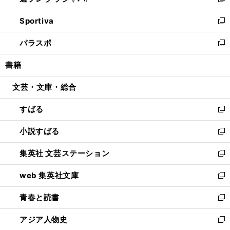
い
新
開
ン
ウ
し
Sportiva
く
ド
ィ
い
新
ウ
ン
ウ
し
パラスポ
で
ド
ィ
い
新
開
ウ
ン
ウ
し
書籍
く
で
ド
ィ
い
開
ウ
ン
ウ
文芸・文庫・総合
く
で
ド
ィ
開
ウ
ン
すばる
く
で
ド
新
開
ウ
し
小説すばる
く
で
い
新
開
ウ
し
集英社 文芸ステーション
く
ィ
い
新
ン
ウ
し
web 集英社文庫
ド
ィ
い
新
ウ
ン
ウ
し
青春と読書
で
ド
ィ
い
新
開
ウ
ン
ウ
し
アジア人物史
く
で
ド
ィ
い
新