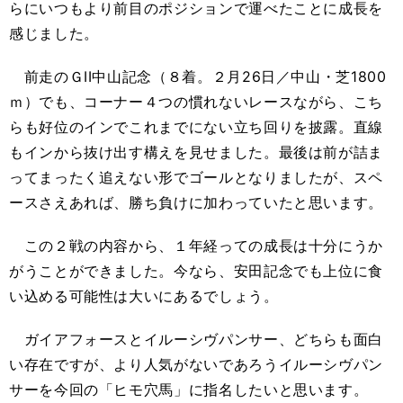
らにいつもより前目のポジションで運べたことに成長を
感じました。
前走のＧII中山記念（８着。２月26日／中山・芝1800
ｍ）でも、コーナー４つの慣れないレースながら、こち
らも好位のインでこれまでにない立ち回りを披露。直線
もインから抜け出す構えを見せました。最後は前が詰ま
ってまったく追えない形でゴールとなりましたが、スペ
ースさえあれば、勝ち負けに加わっていたと思います。
この２戦の内容から、１年経っての成長は十分にうか
がうことができました。今なら、安田記念でも上位に食
い込める可能性は大いにあるでしょう。
ガイアフォースとイルーシヴパンサー、どちらも面白
い存在ですが、より人気がないであろうイルーシヴパン
サーを今回の「ヒモ穴馬」に指名したいと思います。