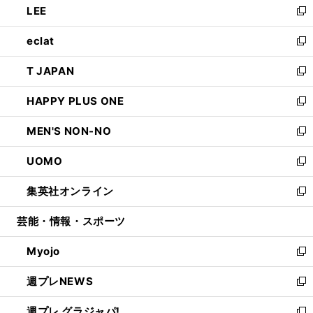
LEE
く
で
ド
ィ
い
新
開
ウ
ン
ウ
し
eclat
く
で
ド
ィ
い
新
開
ウ
ン
ウ
し
T JAPAN
く
で
ド
ィ
い
新
開
ウ
ン
ウ
し
HAPPY PLUS ONE
く
で
ド
ィ
い
新
開
ウ
ン
ウ
し
MEN'S NON-NO
く
で
ド
ィ
い
新
開
ウ
ン
ウ
し
UOMO
く
で
ド
ィ
い
新
開
ウ
ン
ウ
し
集英社オンライン
く
で
ド
ィ
い
新
開
ウ
ン
ウ
し
芸能・情報・スポーツ
く
で
ド
ィ
い
開
ウ
ン
ウ
Myojo
く
で
ド
ィ
新
開
ウ
ン
し
週プレNEWS
く
で
ド
い
新
開
ウ
ウ
し
週プレ グラジャパ!
く
で
ィ