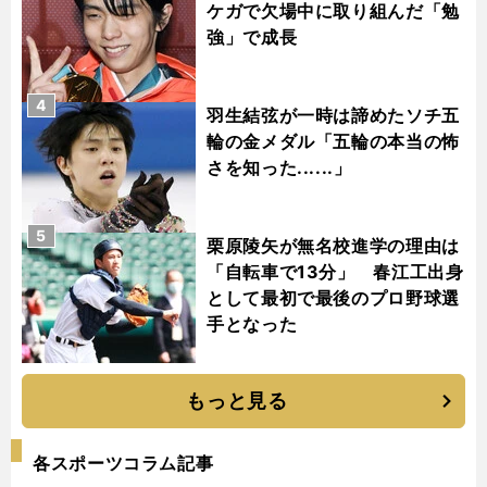
ケガで欠場中に取り組んだ「勉
強」で成長
4
羽生結弦が一時は諦めたソチ五
輪の金メダル「五輪の本当の怖
さを知った......」
5
栗原陵矢が無名校進学の理由は
「自転車で13分」 春江工出身
として最初で最後のプロ野球選
手となった
もっと見る
各スポーツコラム記事