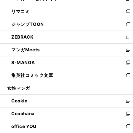
ウ
ン
ウ
し
リマコミ
で
ド
ィ
い
新
開
ウ
ン
ウ
し
ジャンプTOON
く
で
ド
ィ
い
新
開
ウ
ン
ウ
し
ZEBRACK
く
で
ド
ィ
い
新
開
ウ
ン
ウ
し
マンガMeets
く
で
ド
ィ
い
新
開
ウ
ン
ウ
し
S-MANGA
く
で
ド
ィ
い
新
開
ウ
ン
ウ
し
集英社コミック文庫
く
で
ド
ィ
い
新
開
ウ
ン
ウ
し
女性マンガ
く
で
ド
ィ
い
開
ウ
ン
ウ
Cookie
く
で
ド
ィ
新
開
ウ
ン
し
Cocohana
く
で
ド
い
新
開
ウ
ウ
し
office YOU
く
で
ィ
い
新
開