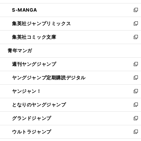
開
ウ
ン
ウ
し
S-MANGA
く
で
ド
ィ
い
新
開
ウ
ン
ウ
し
集英社ジャンプリミックス
く
で
ド
ィ
い
新
開
ウ
ン
ウ
し
集英社コミック文庫
く
で
ド
ィ
い
新
開
ウ
ン
ウ
し
青年マンガ
く
で
ド
ィ
い
開
ウ
ン
ウ
週刊ヤングジャンプ
く
で
ド
ィ
新
開
ウ
ン
し
ヤングジャンプ定期購読デジタル
く
で
ド
い
新
開
ウ
ウ
し
ヤンジャン！
く
で
ィ
い
新
開
ン
ウ
し
となりのヤングジャンプ
く
ド
ィ
い
新
ウ
ン
ウ
し
グランドジャンプ
で
ド
ィ
い
新
開
ウ
ン
ウ
し
ウルトラジャンプ
く
で
ド
ィ
い
新
開
ウ
ン
ウ
し