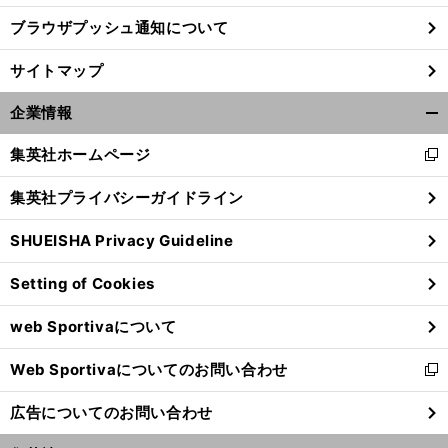
ブラウザプッシュ通知について
サイトマップ
企業情報
開
く/
集英社ホームページ
新
閉
し
じ
集英社プライバシーガイドライン
い
る
ウ
SHUEISHA Privacy Guideline
ィ
ン
Setting of Cookies
ド
ウ
web Sportivaについて
で
開
Web Sportivaについてのお問い合わせ
く
新
し
広告についてのお問い合わせ
い
ウ