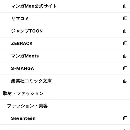
ン
ウ
し
マンガMee公式サイト
く
ド
ィ
い
新
ウ
ン
ウ
し
リマコミ
で
ド
ィ
い
新
開
ウ
ン
ウ
し
ジャンプTOON
く
で
ド
ィ
い
新
開
ウ
ン
ウ
し
ZEBRACK
く
で
ド
ィ
い
新
開
ウ
ン
ウ
し
マンガMeets
く
で
ド
ィ
い
新
開
ウ
ン
ウ
し
S-MANGA
く
で
ド
ィ
い
新
開
ウ
ン
ウ
し
集英社コミック文庫
く
で
ド
ィ
い
新
開
ウ
ン
ウ
し
取材・ファッション
く
で
ド
ィ
い
開
ウ
ン
ウ
ファッション・美容
く
で
ド
ィ
開
ウ
ン
Seventeen
く
で
ド
新
開
ウ
し