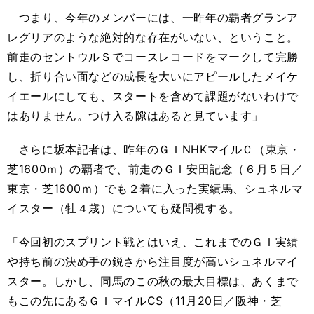
つまり、今年のメンバーには、一昨年の覇者グランア
レグリアのような絶対的な存在がいない、ということ。
前走のセントウルＳでコースレコードをマークして完勝
し、折り合い面などの成長を大いにアピールしたメイケ
イエールにしても、スタートを含めて課題がないわけで
はありません。つけ入る隙はあると見ています」
さらに坂本記者は、昨年のＧＩNHKマイルＣ（東京・
芝1600ｍ）の覇者で、前走のＧＩ安田記念（６月５日／
東京・芝1600ｍ）でも２着に入った実績馬、シュネルマ
イスター（牡４歳）についても疑問視する。
「今回初のスプリント戦とはいえ、これまでのＧＩ実績
や持ち前の決め手の鋭さから注目度が高いシュネルマイ
スター。しかし、同馬のこの秋の最大目標は、あくまで
もこの先にあるＧＩマイルCS（11月20日／阪神・芝