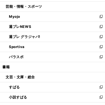
開
ウ
ン
ウ
し
芸能・情報・スポーツ
く
で
ド
ィ
い
開
ウ
ン
ウ
Myojo
く
で
ド
ィ
新
開
ウ
ン
し
週プレNEWS
く
で
ド
い
新
開
ウ
ウ
し
週プレ グラジャパ!
く
で
ィ
い
新
開
ン
ウ
し
Sportiva
く
ド
ィ
い
新
ウ
ン
ウ
し
パラスポ
で
ド
ィ
い
新
開
ウ
ン
ウ
し
書籍
く
で
ド
ィ
い
開
ウ
ン
ウ
文芸・文庫・総合
く
で
ド
ィ
開
ウ
ン
すばる
く
で
ド
新
開
ウ
し
小説すばる
く
で
い
新
開
ウ
し