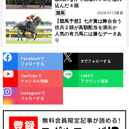
込んだ４頭
競馬
2026.07.12更新
【競馬予想】七夕賞は舞台合う
伏兵２頭が高額配当を演出か
人気の有力馬には嫌なデータあ
り
cebo
X
Facebookで
Xでフォローする
ok
フォローする
uTube
LINE
YouTubeで
LINEで
チャンネル登録
アカウント追加
stagra
Instagramで
m
フォローする