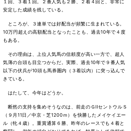
１回、３着１回。２番人気も２勝、２着４回と、非常に
安定した成績を残している。
ところが、３連単では好配当が頻繁に生まれている。
10万円超えの高額配当となったことも、過去10年で４度
もある。
その理由は、上位人気馬の信頼度が高い一方で、超人
気薄の台頭も目立つからだ。実際、過去10年で９番人気
以下の伏兵が10頭も馬券圏内（３着以内）に突っ込んで
きている。
はたして、今年はどうか。
断然の支持を集めそうなのは、前走のＧIIセントウルＳ
（９月11日／中京・芝1200ｍ）を快勝したメイケイエー
ル（牝４歳）。重賞通算６勝、昨年のレースでも４着と