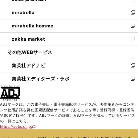
い
新
開
ウ
ン
ウ
し
mirabella
く
で
ド
ィ
い
新
開
ウ
ン
ウ
し
mirabella homme
く
で
ド
ィ
い
新
開
ウ
ン
ウ
し
zakka market
く
で
ド
ィ
い
新
開
ウ
ン
ウ
し
その他WEBサービス
く
で
ド
ィ
い
開
ウ
ン
ウ
集英社アドナビ
く
で
ド
ィ
新
開
ウ
ン
し
集英社エディターズ・ラボ
く
で
ド
い
新
開
ウ
ウ
し
く
で
ィ
い
開
ン
ウ
ABJマークは、この電子書店・電子書籍配信サービスが、著作権者からコンテ
く
ド
ィ
ンツ使用許諾を得た正規版配信サービスであることを示す登録商標（登録番号
ウ
ン
第6091713号）です。ABJマークの詳細、ABJマークを掲示しているサービス
で
ド
の一覧はこちら。
開
ウ
https://aebs.or.jp/
新
く
で
し
い