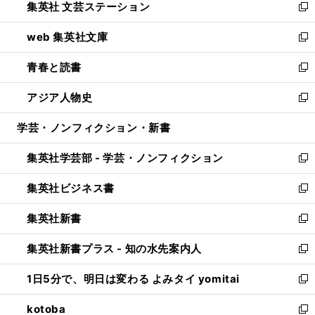
集英社 文芸ステーション
く
ィ
い
新
ン
ウ
し
web 集英社文庫
ド
ィ
い
新
ウ
ン
ウ
し
青春と読書
で
ド
ィ
い
新
開
ウ
ン
ウ
し
アジア人物史
く
で
ド
ィ
い
新
開
ウ
ン
ウ
し
学芸・ノンフィクション・新書
く
で
ド
ィ
い
開
ウ
ン
ウ
集英社学芸部 - 学芸・ノンフィクション
く
で
ド
ィ
新
開
ウ
ン
し
集英社ビジネス書
く
で
ド
い
新
開
ウ
ウ
し
集英社新書
く
で
ィ
い
新
開
ン
ウ
し
集英社新書プラス - 知の水先案内人
く
ド
ィ
い
新
ウ
ン
ウ
し
1日5分で、明日は変わる よみタイ yomitai
で
ド
ィ
い
新
開
ウ
ン
ウ
し
kotoba
く
で
ド
ィ
い
新