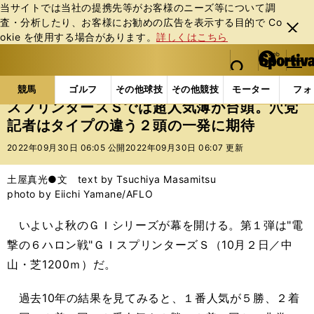
当サイトでは当社の提携先等がお客様のニーズ等について調
査・分析したり、お客様にお勧めの広告を表⽰する⽬的で Co
閉じ
okie を使⽤する場合があります。
詳しくはこちら
る
マイペ
web Sportiva (webスポルティーバ)
検索
メニュ
we
ー
競馬の記事一覧
競馬
スプリンターズＳでは超人気
b
ジ
競馬
ゴルフ
その他球技
その他競技
モーター
フォ
ス
スプリンターズＳでは超人気薄が台頭。穴党
ポ
記者はタイプの違う２頭の一発に期待
ル
テ
2022年09月30日 06:05 公開
2022年09月30日 06:07 更新
ィ
ー
土屋真光●文 text by Tsuchiya Masamitsu
バ
photo by Eiichi Yamane/AFLO
いよいよ秋のＧＩシリーズが幕を開ける。第１弾は"電
撃の６ハロン戦"ＧＩスプリンターズＳ（10月２日／中
山・芝1200ｍ）だ。
過去10年の結果を見てみると、１番人気が５勝、２着