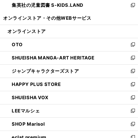
集英社の児童図書 S-KIDS.LAND
く
で
ド
い
新
開
ウ
ウ
し
オンラインストア・
その他WEBサービス
く
で
ィ
い
開
ン
ウ
オンラインストア
く
ド
ィ
ウ
ン
OTO
で
ド
新
開
ウ
し
SHUEISHA MANGA-ART HERITAGE
く
で
い
新
開
ウ
し
ジャンプキャラクターズストア
く
ィ
い
新
ン
ウ
し
HAPPY PLUS STORE
ド
ィ
い
新
ウ
ン
ウ
し
SHUEISHA VOX
で
ド
ィ
い
新
開
ウ
ン
ウ
し
LEEマルシェ
く
で
ド
ィ
い
新
開
ウ
ン
ウ
し
SHOP Marisol
く
で
ド
ィ
い
新
開
ウ
ン
ウ
し
eclat premium
く
で
ド
ィ