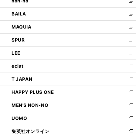
non-no
く
で
い
新
開
ウ
し
BAILA
く
ィ
い
新
ン
ウ
し
MAQUIA
ド
ィ
い
新
ウ
ン
ウ
し
SPUR
で
ド
ィ
い
新
開
ウ
ン
ウ
し
LEE
く
で
ド
ィ
い
新
開
ウ
ン
ウ
し
eclat
く
で
ド
ィ
い
新
開
ウ
ン
ウ
し
T JAPAN
く
で
ド
ィ
い
新
開
ウ
ン
ウ
し
HAPPY PLUS ONE
く
で
ド
ィ
い
新
開
ウ
ン
ウ
し
MEN'S NON-NO
く
で
ド
ィ
い
新
開
ウ
ン
ウ
し
UOMO
く
で
ド
ィ
い
新
開
ウ
ン
ウ
し
集英社オンライン
く
で
ド
ィ
い
新