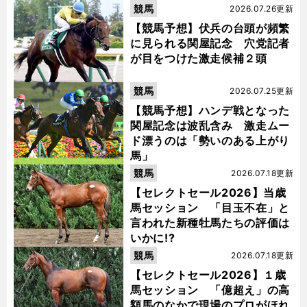
競馬
2026.07.26更新
【競馬予想】伏兵の台頭が頻繁
に見られる関屋記念 穴党記者
が目をつけた激走候補２頭
競馬
2026.07.25更新
【競馬予想】ハンデ戦となった
関屋記念は波乱含み 激走ムー
ド漂うのは「勢いのある上がり
馬」
競馬
2026.07.18更新
【セレクトセール2026】当歳
馬セッション 「目玉不在」と
言われた新種牡馬たちの評価は
いかに!?
競馬
2026.07.18更新
【セレクトセール2026】１歳
馬セッション 「億超え」の高
額馬のなかで現場のプロがほれ