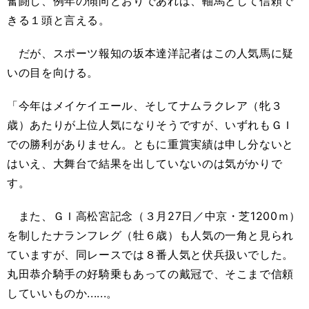
奮闘し、例年の傾向どおりであれば、軸馬として信頼で
きる１頭と言える。
だが、スポーツ報知の坂本達洋記者はこの人気馬に疑
いの目を向ける。
「今年はメイケイエール、そしてナムラクレア（牝３
歳）あたりが上位人気になりそうですが、いずれもＧＩ
での勝利がありません。ともに重賞実績は申し分ないと
はいえ、大舞台で結果を出していないのは気がかりで
す。
また、ＧＩ高松宮記念（３月27日／中京・芝1200ｍ）
を制したナランフレグ（牡６歳）も人気の一角と見られ
ていますが、同レースでは８番人気と伏兵扱いでした。
丸田恭介騎手の好騎乗もあっての戴冠で、そこまで信頼
していいものか......。