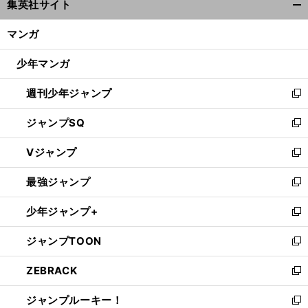
集英社サイト
ィ
開
ン
く/
マンガ
ド
閉
ウ
じ
少年マンガ
で
る
開
週刊少年ジャンプ
く
新
し
ジャンプSQ
い
新
ウ
し
Vジャンプ
ィ
い
新
ン
ウ
し
最強ジャンプ
ド
ィ
い
新
ウ
ン
ウ
し
少年ジャンプ+
で
ド
ィ
い
新
開
ウ
ン
ウ
し
ジャンプTOON
く
で
ド
ィ
い
新
開
ウ
ン
ウ
し
ZEBRACK
く
で
ド
ィ
い
新
開
ウ
ン
ウ
し
ジャンプルーキー！
く
で
ド
ィ
い
新