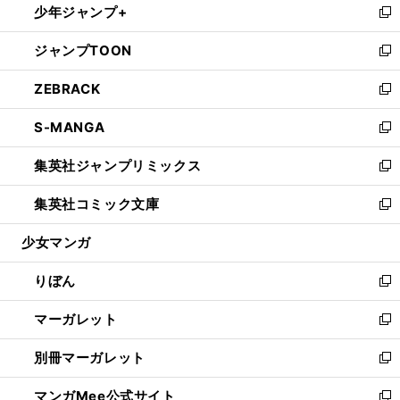
少年ジャンプ+
く
で
ド
ィ
い
新
開
ウ
ン
ウ
し
ジャンプTOON
く
で
ド
ィ
い
新
開
ウ
ン
ウ
し
ZEBRACK
く
で
ド
ィ
い
新
開
ウ
ン
ウ
し
S-MANGA
く
で
ド
ィ
い
新
開
ウ
ン
ウ
し
集英社ジャンプリミックス
く
で
ド
ィ
い
新
開
ウ
ン
ウ
し
集英社コミック文庫
く
で
ド
ィ
い
新
開
ウ
ン
ウ
し
少女マンガ
く
で
ド
ィ
い
開
ウ
ン
ウ
りぼん
く
で
ド
ィ
新
開
ウ
ン
し
マーガレット
く
で
ド
い
新
開
ウ
ウ
し
別冊マーガレット
く
で
ィ
い
新
開
ン
ウ
し
マンガMee公式サイト
く
ド
ィ
い
新