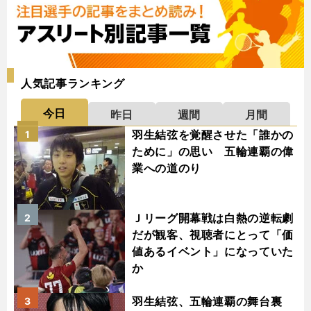
人気記事ランキング
今日
昨日
週間
月間
羽生結弦を覚醒させた「誰かの
1
ために」の思い 五輪連覇の偉
業への道のり
Ｊリーグ開幕戦は白熱の逆転劇
2
だが観客、視聴者にとって「価
値あるイベント」になっていた
か
羽生結弦、五輪連覇の舞台裏
3