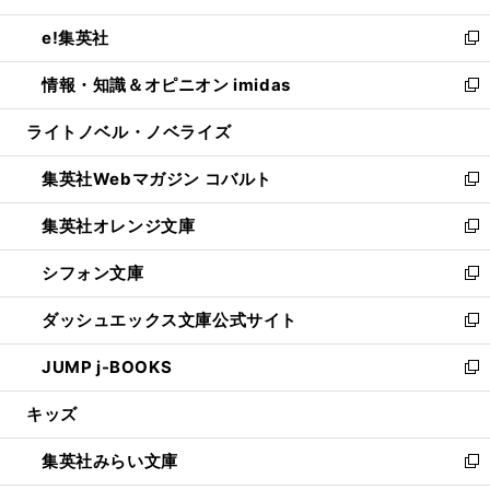
開
ウ
ン
ウ
し
e!集英社
く
で
ド
ィ
い
新
開
ウ
ン
ウ
し
情報・知識＆オピニオン imidas
く
で
ド
ィ
い
新
開
ウ
ン
ウ
し
ライトノベル・ノベライズ
く
で
ド
ィ
い
開
ウ
ン
ウ
集英社Webマガジン コバルト
く
で
ド
ィ
新
開
ウ
ン
し
集英社オレンジ文庫
く
で
ド
い
新
開
ウ
ウ
し
シフォン文庫
く
で
ィ
い
新
開
ン
ウ
し
ダッシュエックス文庫公式サイト
く
ド
ィ
い
新
ウ
ン
ウ
し
JUMP j-BOOKS
で
ド
ィ
い
新
開
ウ
ン
ウ
し
キッズ
く
で
ド
ィ
い
開
ウ
ン
ウ
集英社みらい文庫
く
で
ド
ィ
新
開
ウ
ン
し