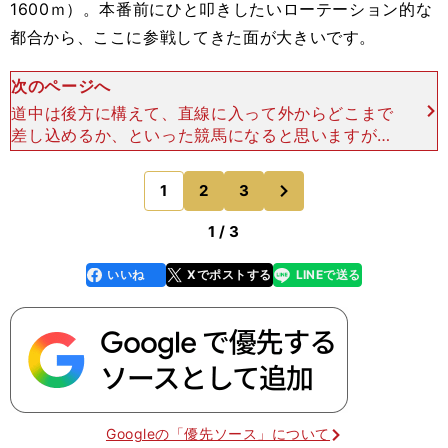
1600ｍ）。本番前にひと叩きしたいローテーション的な
都合から、ここに参戦してきた面が大きいです。
次のページへ
道中は後方に構えて、直線に入って外からどこまで
差し込めるか、といった競馬になると思いますが、
『やってみなければわからない』というのが陣営の
本音でしょう。これらのことを鑑みて、人気先行と
次
1
2
3
のページへ
いった感があるの
1 / 3
いいね
Xでポストする
LINEで送る
line
faceboo
x
k
Googleの「優先ソース」について