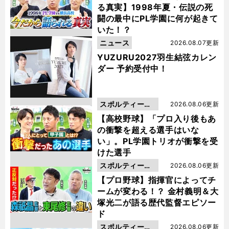
る真実】1998年夏・伝説の死
闘の最中にPL学園に何が起きて
いた！？
ニュース
2026.08.07更新
YUZURU2027羽生結弦カレン
ダー 予約受付中！
スポルティーバ
2026.08.06更新
動画
【高校野球】「プロ入り後もあ
の衝撃を超える選手はいな
い」。PL学園トリオが衝撃を受
けた選手
スポルティーバ
2026.08.06更新
動画
【プロ野球】指揮官によってチ
ームが変わる！？ 金村義明＆大
塚光二が語る歴代監督エピソー
ド
スポルティーバ
2026.08.06更新