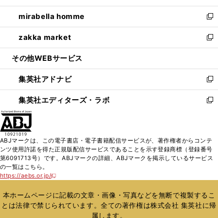
開
ウ
ン
ウ
し
mirabella homme
く
で
ド
ィ
い
新
開
ウ
ン
ウ
し
zakka market
く
で
ド
ィ
い
新
開
ウ
ン
ウ
し
その他WEBサービス
く
で
ド
ィ
い
開
ウ
ン
ウ
集英社アドナビ
く
で
ド
ィ
新
開
ウ
ン
し
集英社エディターズ・ラボ
く
で
ド
い
新
開
ウ
ウ
し
く
で
ィ
い
開
ン
ウ
ABJマークは、この電子書店・電子書籍配信サービスが、著作権者からコンテ
く
ド
ィ
ンツ使用許諾を得た正規版配信サービスであることを示す登録商標（登録番号
ウ
ン
第6091713号）です。ABJマークの詳細、ABJマークを掲示しているサービス
で
ド
の一覧はこちら。
開
ウ
https://aebs.or.jp/
新
く
で
し
い
開
本ホームページに記載の文章・画像・写真などを無断で複製するこ
ウ
く
とは法律で禁じられています。全ての著作権は株式会社 集英社に帰
ィ
属します。
ン