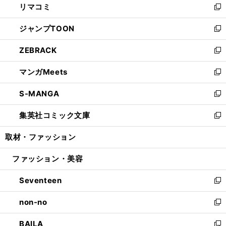
リマコミ
で
ド
ィ
い
新
開
ウ
ン
ウ
し
ジャンプTOON
く
で
ド
ィ
い
新
開
ウ
ン
ウ
し
ZEBRACK
く
で
ド
ィ
い
新
開
ウ
ン
ウ
し
マンガMeets
く
で
ド
ィ
い
新
開
ウ
ン
ウ
し
S-MANGA
く
で
ド
ィ
い
新
開
ウ
ン
ウ
し
集英社コミック文庫
く
で
ド
ィ
い
新
開
ウ
ン
ウ
し
取材・ファッション
く
で
ド
ィ
い
開
ウ
ン
ウ
ファッション・美容
く
で
ド
ィ
開
ウ
ン
Seventeen
く
で
ド
新
開
ウ
し
non-no
く
で
い
新
開
ウ
し
BAILA
く
ィ
い
新