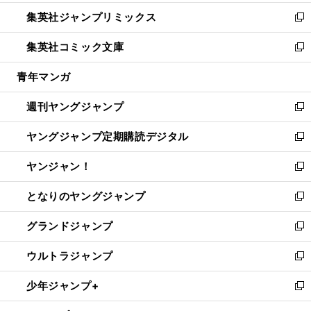
開
ウ
ン
ウ
し
集英社ジャンプリミックス
く
で
ド
ィ
い
新
開
ウ
ン
ウ
し
集英社コミック文庫
く
で
ド
ィ
い
新
開
ウ
ン
ウ
し
青年マンガ
く
で
ド
ィ
い
開
ウ
ン
ウ
週刊ヤングジャンプ
く
で
ド
ィ
新
開
ウ
ン
し
ヤングジャンプ定期購読デジタル
く
で
ド
い
新
開
ウ
ウ
し
ヤンジャン！
く
で
ィ
い
新
開
ン
ウ
し
となりのヤングジャンプ
く
ド
ィ
い
新
ウ
ン
ウ
し
グランドジャンプ
で
ド
ィ
い
新
開
ウ
ン
ウ
し
ウルトラジャンプ
く
で
ド
ィ
い
新
開
ウ
ン
ウ
し
少年ジャンプ+
く
で
ド
ィ
い
新
開
ウ
ン
ウ
し