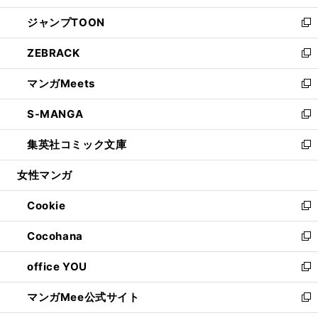
開
ウ
ン
ウ
し
ジャンプTOON
く
で
ド
ィ
い
新
開
ウ
ン
ウ
し
ZEBRACK
く
で
ド
ィ
い
新
開
ウ
ン
ウ
し
マンガMeets
く
で
ド
ィ
い
新
開
ウ
ン
ウ
し
S-MANGA
く
で
ド
ィ
い
新
開
ウ
ン
ウ
し
集英社コミック文庫
く
で
ド
ィ
い
新
開
ウ
ン
ウ
し
女性マンガ
く
で
ド
ィ
い
開
ウ
ン
ウ
Cookie
く
で
ド
ィ
新
開
ウ
ン
し
Cocohana
く
で
ド
い
新
開
ウ
ウ
し
office YOU
く
で
ィ
い
新
開
ン
ウ
し
マンガMee公式サイト
く
ド
ィ
い
新
ウ
ン
ウ
し