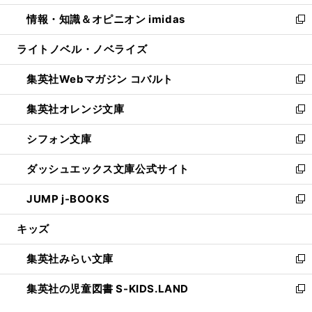
開
ウ
ン
ウ
し
情報・知識＆オピニオン imidas
く
で
ド
ィ
い
新
開
ウ
ン
ウ
し
ライトノベル・ノベライズ
く
で
ド
ィ
い
開
ウ
ン
ウ
集英社Webマガジン コバルト
く
で
ド
ィ
新
開
ウ
ン
し
集英社オレンジ文庫
く
で
ド
い
新
開
ウ
ウ
し
シフォン文庫
く
で
ィ
い
新
開
ン
ウ
し
ダッシュエックス文庫公式サイト
く
ド
ィ
い
新
ウ
ン
ウ
し
JUMP j-BOOKS
で
ド
ィ
い
新
開
ウ
ン
ウ
し
キッズ
く
で
ド
ィ
い
開
ウ
ン
ウ
集英社みらい文庫
く
で
ド
ィ
新
開
ウ
ン
し
集英社の児童図書 S-KIDS.LAND
く
で
ド
い
新
開
ウ
ウ
し