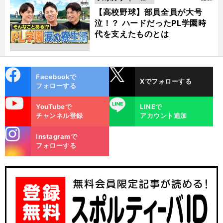
動画
【高校野球】部員全員が大号
泣！？ ハードだったPL学園時
代を支えたものとは
cebo
X
Facebookで
Xでフォローする
ok
フォローする
uTube
LINE
YouTubeで
LINEで
チャンネル登録
アカウント追加
stagra
Instagramで
m
フォローする