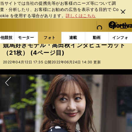
当サイトでは当社の提携先等がお客様のニーズ等について調
査・分析したり、お客様にお勧めの広告を表⽰する⽬的で Co
閉じ
okie を使⽤する場合があります。
詳しくはこちら
る
マイペ
web Sportiva (webスポルティーバ)
検索
メニュ
we
ー
フォトギャラリー
競馬好きモデル・高田秋インタビューカ
b
ジ
の他競技
モーター
フォト
連載
動画
インフォ
ス
競馬好きモデル・高田秋インタビューカット
ポ
（21枚） (4ページ目)
ル
テ
2022年04月12日 17:35 公開
2022年06月24日 14:30 更新
ィ
ー
バ
次へ