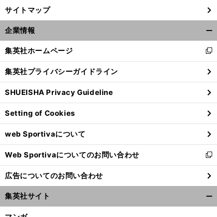
サイトマップ
企業情報
開
く/
集英社ホームページ
新
閉
し
じ
集英社プライバシーガイドライン
い
る
ウ
SHUEISHA Privacy Guideline
ィ
ン
Setting of Cookies
ド
ウ
web Sportivaについて
で
開
Web Sportivaについてのお問い合わせ
く
新
し
広告についてのお問い合わせ
い
ウ
集英社サイト
ィ
開
ン
く/
マンガ