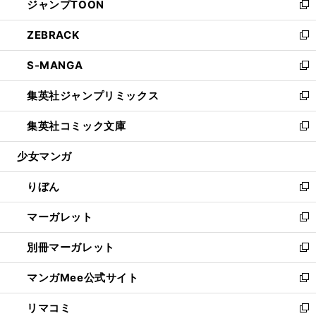
ジャンプTOON
く
で
ド
ィ
い
新
開
ウ
ン
ウ
し
ZEBRACK
く
で
ド
ィ
い
新
開
ウ
ン
ウ
し
S-MANGA
く
で
ド
ィ
い
新
開
ウ
ン
ウ
し
集英社ジャンプリミックス
く
で
ド
ィ
い
新
開
ウ
ン
ウ
し
集英社コミック文庫
く
で
ド
ィ
い
新
開
ウ
ン
ウ
し
少女マンガ
く
で
ド
ィ
い
開
ウ
ン
ウ
りぼん
く
で
ド
ィ
新
開
ウ
ン
し
マーガレット
く
で
ド
い
新
開
ウ
ウ
し
別冊マーガレット
く
で
ィ
い
新
開
ン
ウ
し
マンガMee公式サイト
く
ド
ィ
い
新
ウ
ン
ウ
し
リマコミ
で
ド
ィ
い
新