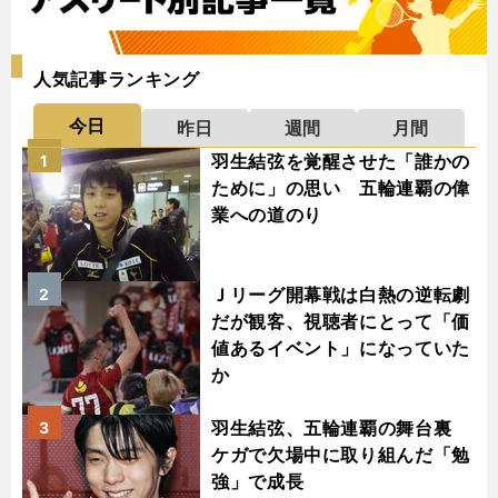
人気記事ランキング
今日
昨日
週間
月間
羽生結弦を覚醒させた「誰かの
1
ために」の思い 五輪連覇の偉
業への道のり
Ｊリーグ開幕戦は白熱の逆転劇
2
だが観客、視聴者にとって「価
値あるイベント」になっていた
か
羽生結弦、五輪連覇の舞台裏
3
ケガで欠場中に取り組んだ「勉
強」で成長