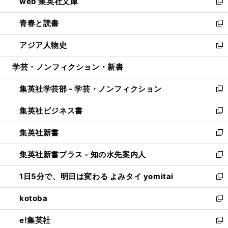
web 集英社文庫
ド
ィ
い
新
ウ
ン
ウ
し
青春と読書
で
ド
ィ
い
新
開
ウ
ン
ウ
し
アジア人物史
く
で
ド
ィ
い
新
開
ウ
ン
ウ
し
学芸・ノンフィクション・新書
く
で
ド
ィ
い
開
ウ
ン
ウ
集英社学芸部 - 学芸・ノンフィクション
く
で
ド
ィ
新
開
ウ
ン
し
集英社ビジネス書
く
で
ド
い
新
開
ウ
ウ
し
集英社新書
く
で
ィ
い
新
開
ン
ウ
し
集英社新書プラス - 知の水先案内人
く
ド
ィ
い
新
ウ
ン
ウ
し
1日5分で、明日は変わる よみタイ yomitai
で
ド
ィ
い
新
開
ウ
ン
ウ
し
kotoba
く
で
ド
ィ
い
新
開
ウ
ン
ウ
し
e!集英社
く
で
ド
ィ
い
新