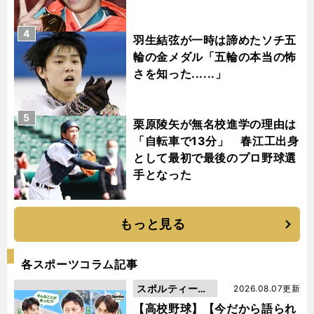
4
羽生結弦が一時は諦めたソチ五
輪の金メダル「五輪の本当の怖
さを知った......」
5
栗原陵矢が無名校進学の理由は
「自転車で13分」 春江工出身
として最初で最後のプロ野球選
手となった
もっと見る
各スポーツコラム記事
スポルティーバ
2026.08.07更新
動画
【高校野球】【今だから語られ