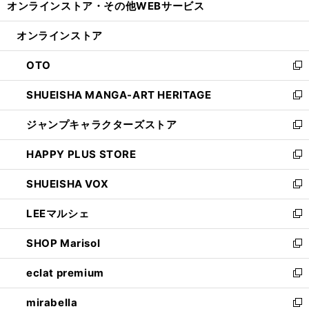
オンラインストア・
その他WEBサービス
く
で
ィ
い
開
ン
ウ
オンラインストア
く
ド
ィ
ウ
ン
OTO
で
ド
新
開
ウ
し
SHUEISHA MANGA-ART HERITAGE
く
で
い
新
開
ウ
し
ジャンプキャラクターズストア
く
ィ
い
新
ン
ウ
し
HAPPY PLUS STORE
ド
ィ
い
新
ウ
ン
ウ
し
SHUEISHA VOX
で
ド
ィ
い
新
開
ウ
ン
ウ
し
LEEマルシェ
く
で
ド
ィ
い
新
開
ウ
ン
ウ
し
SHOP Marisol
く
で
ド
ィ
い
新
開
ウ
ン
ウ
し
eclat premium
く
で
ド
ィ
い
新
開
ウ
ン
ウ
し
mirabella
く
で
ド
ィ
い
新