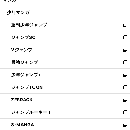
ド
閉
ウ
じ
少年マンガ
で
る
開
週刊少年ジャンプ
く
新
し
ジャンプSQ
い
新
ウ
し
Vジャンプ
ィ
い
新
ン
ウ
し
最強ジャンプ
ド
ィ
い
新
ウ
ン
ウ
し
少年ジャンプ+
で
ド
ィ
い
新
開
ウ
ン
ウ
し
ジャンプTOON
く
で
ド
ィ
い
新
開
ウ
ン
ウ
し
ZEBRACK
く
で
ド
ィ
い
新
開
ウ
ン
ウ
し
ジャンプルーキー！
く
で
ド
ィ
い
新
開
ウ
ン
ウ
し
S-MANGA
く
で
ド
ィ
い
新