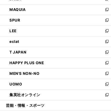
ン
ウ
し
MAQUIA
ド
ィ
い
新
ウ
ン
ウ
し
SPUR
で
ド
ィ
い
新
開
ウ
ン
ウ
し
LEE
く
で
ド
ィ
い
新
開
ウ
ン
ウ
し
eclat
く
で
ド
ィ
い
新
開
ウ
ン
ウ
し
T JAPAN
く
で
ド
ィ
い
新
開
ウ
ン
ウ
し
HAPPY PLUS ONE
く
で
ド
ィ
い
新
開
ウ
ン
ウ
し
MEN'S NON-NO
く
で
ド
ィ
い
新
開
ウ
ン
ウ
し
UOMO
く
で
ド
ィ
い
新
開
ウ
ン
ウ
し
集英社オンライン
く
で
ド
ィ
い
新
開
ウ
ン
ウ
し
芸能・情報・スポーツ
く
で
ド
ィ
い
開
ウ