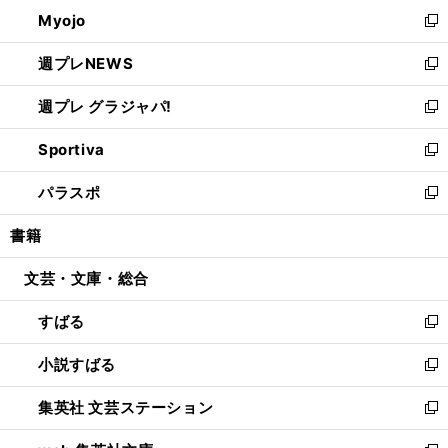
ン
ウ
Myojo
く
で
ド
ィ
新
開
ウ
ン
し
週プレNEWS
く
で
ド
い
新
開
ウ
ウ
し
週プレ グラジャパ!
く
で
ィ
い
新
開
ン
ウ
し
Sportiva
く
ド
ィ
い
新
ウ
ン
ウ
し
パラスポ
で
ド
ィ
い
新
開
ウ
ン
ウ
し
書籍
く
で
ド
ィ
い
開
ウ
ン
ウ
文芸・文庫・総合
く
で
ド
ィ
開
ウ
ン
すばる
く
で
ド
新
開
ウ
し
小説すばる
く
で
い
新
開
ウ
し
集英社 文芸ステーション
く
ィ
い
新
ン
ウ
し