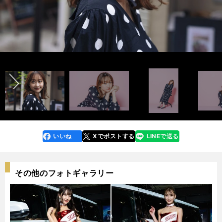
競馬や町中華を愛する高田秋さん photo by Tanaka Wataru
競馬や町中華を愛する高田秋さん photo by Tanaka Wataru
前へ
フォトギャラリー第１段（９枚）はこちら＞＞
フォトギャラリー第１段（９枚）はこちら＞＞
いいね
Xでポストする
LINEで送る
line
faceboo
x
k
その他のフォトギャラリー