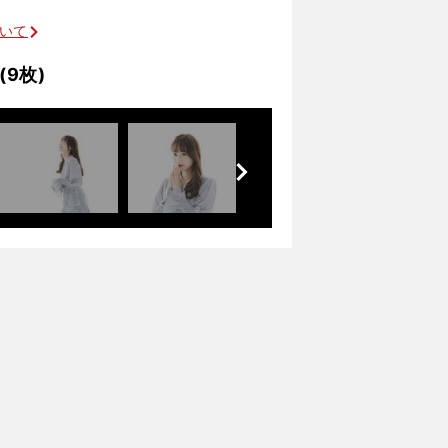
ついて
9枚)
前
へ