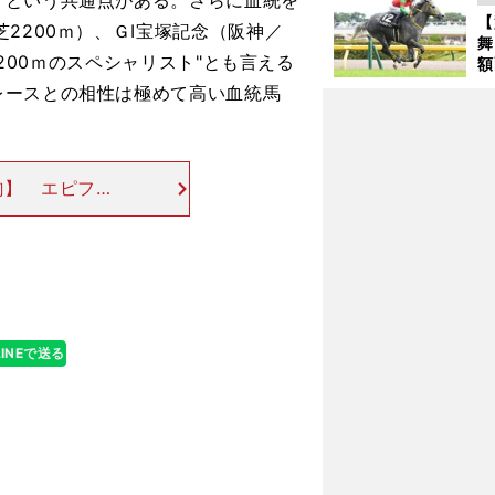
」という共通点がある。さらに血統を
が
【
2200ｍ）、ＧⅠ宝塚記念（阪神／
舞
2200ｍのスペシャリスト"とも言える
額
の
レースとの相性は極めて高い血統馬
タ
駒】 エピファ
牡馬がルーラー
３着４回。勝率1
LINEで送る
陣営が語る３歳牝馬クラシックに向けての自信