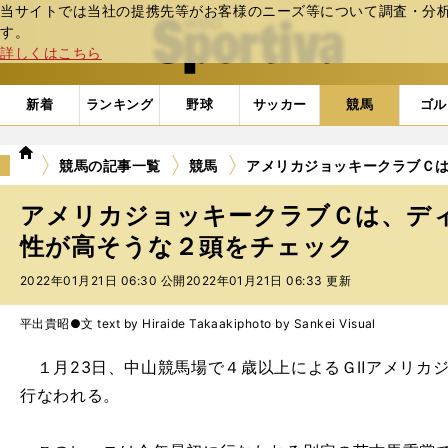
当サイトでは当社の提携先等がお客様のニーズ等について調査・分析し
web Sportiva (webスポルティーバ)
す。
詳しくはこちら
新着
ランキング
野球
サッカー
競馬
ゴル
we
競馬の記事一覧
競馬
アメリカジョッキークラブＣ
b
ス
アメリカジョッキークラブＣは、デ
ポ
ル
性が高そうな２頭をチェック
テ
2022年01月21日 06:30 公開
2022年01月21日 06:33 更新
ィ
ー
バ
平出貴昭●文 text by Hiraide Takaaki
photo by Sankei Visual
１月23日、中山競馬場で４歳以上によるＧⅡアメリカジ
行なわれる。