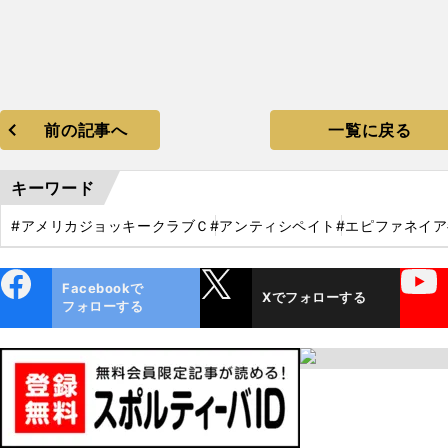
前の記事へ
一覧に戻る
キーワード
#アメリカジョッキークラブＣ
#アンティシペイト
#エピファネイア
ebo
X
YouTube
Facebookで
Xでフォローする
ok
フォローする