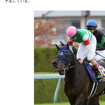
予定している。