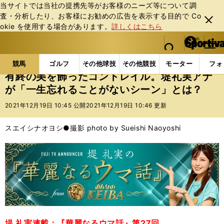
当サイトでは当社の提携先等がお客様のニーズ等について調
査・分析したり、お客様にお勧めの広告を表⽰する⽬的で Co
閉じ
okie を使⽤する場合があります。
詳しくはこちら
る
マイペ
web Sportiva (webスポルティーバ)
検索
メニュ
we
ー
競馬の記事一覧
競馬
有終の美を飾ったコントレイ
b
ジ
競馬
ゴルフ
その他球技
その他競技
モーター
フォ
ス
有終の美を飾ったコントレイル。堤礼実アナ
ポ
が「一生忘れることがないシーン」とは？
ル
テ
2021年12月19日 10:45 公開
2021年12月19日 10:46 更新
ィ
ー
スエイシナオヨシ●撮影 photo by Sueishi Naoyoshi
バ
堤 礼実連載：『華麗なるウマ話』第27回