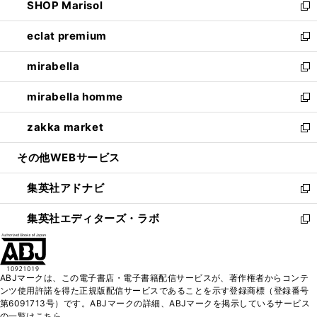
SHOP Marisol
く
で
ド
ィ
い
新
開
ウ
ン
ウ
し
eclat premium
く
で
ド
ィ
い
新
開
ウ
ン
ウ
し
mirabella
く
で
ド
ィ
い
新
開
ウ
ン
ウ
し
mirabella homme
く
で
ド
ィ
い
新
開
ウ
ン
ウ
し
zakka market
く
で
ド
ィ
い
新
開
ウ
ン
ウ
し
その他WEBサービス
く
で
ド
ィ
い
開
ウ
ン
ウ
集英社アドナビ
く
で
ド
ィ
新
開
ウ
ン
し
集英社エディターズ・ラボ
く
で
ド
い
新
開
ウ
ウ
し
く
で
ィ
い
開
ン
ウ
ABJマークは、この電子書店・電子書籍配信サービスが、著作権者からコンテ
く
ド
ィ
ンツ使用許諾を得た正規版配信サービスであることを示す登録商標（登録番号
ウ
ン
第6091713号）です。ABJマークの詳細、ABJマークを掲示しているサービス
で
ド
の一覧はこちら。