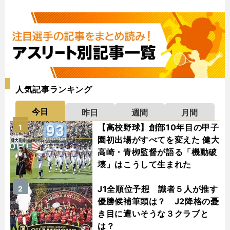
人気記事ランキング
今日
昨日
週間
月間
【高校野球】創部10年目の甲子
1
園初出場がすべてを変えた 健大
高崎・青栁監督が語る「機動破
壊」はこうして生まれた
J1全順位予想 識者５人が推す
2
優勝候補筆頭は？ J2降格の憂
き目に遭いそうな３クラブと
は？