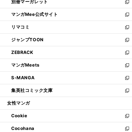
別冊マーガレット
く
で
ィ
い
新
開
ン
ウ
し
マンガMee公式サイト
く
ド
ィ
い
新
ウ
ン
ウ
し
リマコミ
で
ド
ィ
い
新
開
ウ
ン
ウ
し
ジャンプTOON
く
で
ド
ィ
い
新
開
ウ
ン
ウ
し
ZEBRACK
く
で
ド
ィ
い
新
開
ウ
ン
ウ
し
マンガMeets
く
で
ド
ィ
い
新
開
ウ
ン
ウ
し
S-MANGA
く
で
ド
ィ
い
新
開
ウ
ン
ウ
し
集英社コミック文庫
く
で
ド
ィ
い
新
開
ウ
ン
ウ
し
女性マンガ
く
で
ド
ィ
い
開
ウ
ン
ウ
Cookie
く
で
ド
ィ
新
開
ウ
ン
し
Cocohana
く
で
ド
い
新