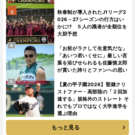
秋春制が導入されたJ1リーグ2
3
026－27シーズンの行方はい
かに!? ５人の識者が全順位を
大胆予想
4
「お前がラクして生意気だな」
「あいつ若いくせに」厳しい言
葉を浴びせられるも佐藤慎太郎
が貫いた誇りとファンへの思い
5
【夏の甲子園2026】聖隷クリ
ストファー・高部陸の「２回加
速する」規格外のストレート そ
れでもプロではなく大学進学を
選ぶ理由
もっと見る