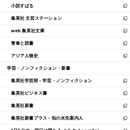
し
小説すばる
く
で
い
新
開
ウ
し
集英社 文芸ステーション
く
ィ
い
新
ン
ウ
し
web 集英社文庫
ド
ィ
い
新
ウ
ン
ウ
し
青春と読書
で
ド
ィ
い
新
開
ウ
ン
ウ
し
アジア人物史
く
で
ド
ィ
い
新
開
ウ
ン
ウ
し
学芸・ノンフィクション・新書
く
で
ド
ィ
い
開
ウ
ン
ウ
集英社学芸部 - 学芸・ノンフィクション
く
で
ド
ィ
新
開
ウ
ン
し
集英社ビジネス書
く
で
ド
い
新
開
ウ
ウ
し
集英社新書
く
で
ィ
い
新
開
ン
ウ
し
集英社新書プラス - 知の水先案内人
く
ド
ィ
い
新
ウ
ン
ウ
し