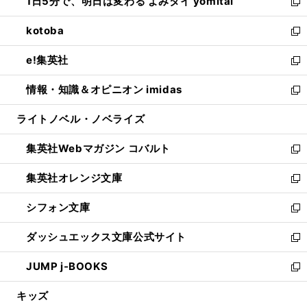
1日5分で、明日は変わる よみタイ yomitai
で
ド
ィ
い
新
開
ウ
ン
ウ
し
kotoba
く
で
ド
ィ
い
新
開
ウ
ン
ウ
し
e!集英社
く
で
ド
ィ
い
新
開
ウ
ン
ウ
し
情報・知識＆オピニオン imidas
く
で
ド
ィ
い
新
開
ウ
ン
ウ
し
ライトノベル・ノベライズ
く
で
ド
ィ
い
開
ウ
ン
ウ
集英社Webマガジン コバルト
く
で
ド
ィ
新
開
ウ
ン
し
集英社オレンジ文庫
く
で
ド
い
新
開
ウ
ウ
し
シフォン文庫
く
で
ィ
い
新
開
ン
ウ
し
ダッシュエックス文庫公式サイト
く
ド
ィ
い
新
ウ
ン
ウ
し
JUMP j-BOOKS
で
ド
ィ
い
新
開
ウ
ン
ウ
し
キッズ
く
で
ド
ィ
い