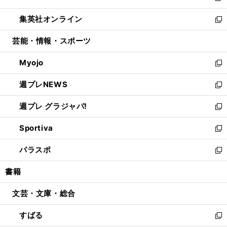
開
ウ
ン
ウ
し
集英社オンライン
く
で
ド
ィ
い
新
開
ウ
ン
ウ
し
芸能・情報・スポーツ
く
で
ド
ィ
い
開
ウ
ン
ウ
Myojo
く
で
ド
ィ
新
開
ウ
ン
し
週プレNEWS
く
で
ド
い
新
開
ウ
ウ
し
週プレ グラジャパ!
く
で
ィ
い
新
開
ン
ウ
し
Sportiva
く
ド
ィ
い
新
ウ
ン
ウ
し
パラスポ
で
ド
ィ
い
新
開
ウ
ン
ウ
し
書籍
く
で
ド
ィ
い
開
ウ
ン
ウ
文芸・文庫・総合
く
で
ド
ィ
開
ウ
ン
すばる
く
で
ド
新
開
ウ