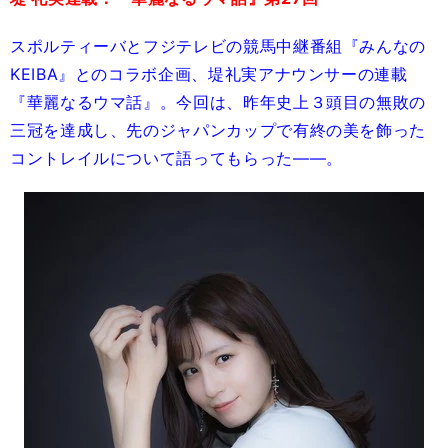
スポルティーバとフジテレビの競馬中継番組『みんなの
KEIBA』とのコラボ企画、堤礼実アナウンサーの連載
『華麗なるウマ話』。今回は、昨年史上３頭目の無敗の
三冠を達成し、先のジャパンカップで有終の美を飾った
コントレイルについて語ってもらった――。