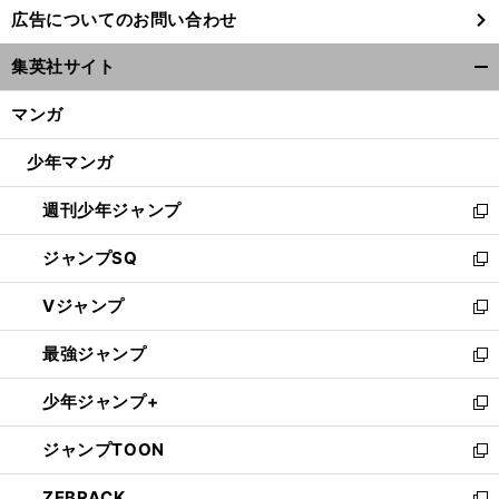
し
広告についてのお問い合わせ
い
ウ
集英社サイト
ィ
開
ン
く/
マンガ
ド
閉
ウ
じ
少年マンガ
で
る
開
週刊少年ジャンプ
く
新
し
ジャンプSQ
い
新
ウ
し
Vジャンプ
ィ
い
新
ン
ウ
し
最強ジャンプ
ド
ィ
い
新
ウ
ン
ウ
し
少年ジャンプ+
で
ド
ィ
い
新
開
ウ
ン
ウ
し
ジャンプTOON
く
で
ド
ィ
い
新
開
ウ
ン
ウ
し
ZEBRACK
く
で