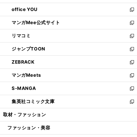
開
ウ
ウ
し
office YOU
く
で
ィ
い
新
開
ン
ウ
し
マンガMee公式サイト
く
ド
ィ
い
新
ウ
ン
ウ
し
リマコミ
で
ド
ィ
い
新
開
ウ
ン
ウ
し
ジャンプTOON
く
で
ド
ィ
い
新
開
ウ
ン
ウ
し
ZEBRACK
く
で
ド
ィ
い
新
開
ウ
ン
ウ
し
マンガMeets
く
で
ド
ィ
い
新
開
ウ
ン
ウ
し
S-MANGA
く
で
ド
ィ
い
新
開
ウ
ン
ウ
し
集英社コミック文庫
く
で
ド
ィ
い
新
開
ウ
ン
ウ
し
取材・ファッション
く
で
ド
ィ
い
開
ウ
ン
ウ
ファッション・美容
く
で
ド
ィ
開
ウ
ン