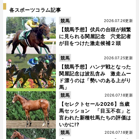
各スポーツコラム記事
競馬
2026.07.26更新
【競馬予想】伏兵の台頭が頻繁
に見られる関屋記念 穴党記者
が目をつけた激走候補２頭
競馬
2026.07.25更新
【競馬予想】ハンデ戦となった
関屋記念は波乱含み 激走ムー
ド漂うのは「勢いのある上がり
馬」
競馬
2026.07.18更新
【セレクトセール2026】当歳
馬セッション 「目玉不在」と
言われた新種牡馬たちの評価は
いかに!?
競馬
2026.07.18更新