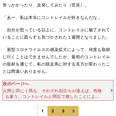
突っかかったり、反発してみたり（苦笑）。
「あー、私は本当にコントレイルが好きなんだな」
自分が思っている以上に、コントレイルに魅了されて
いることに図らずも気づかされた１週間となりました。
新型コロナウイルスの感染拡大によって、何度も取材
に行くことはできませんでしたが、最初のコントレイル
の取材を通じて、私の競走馬に対する見方が変わったこ
とは間違いありません。
次のページへ
人間と同じく馬も、それぞれ顔立ちが違えば、性格
も違う。コントレイルと間近で接したことによっ
て、そのことを再認識させられ、以来、私にとって
コントレイルはものすごく愛おしい存在になりまし
次
1
2
3
のページへ
た。 いわば、コ