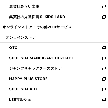
開
ウ
ン
ウ
集英社みらい文庫
く
で
ド
ィ
新
開
ウ
ン
し
集英社の児童図書 S-KIDS.LAND
く
で
ド
い
新
開
ウ
ウ
し
オンラインストア・
その他WEBサービス
く
で
ィ
い
開
ン
ウ
オンラインストア
く
ド
ィ
ウ
ン
OTO
で
ド
新
開
ウ
し
SHUEISHA MANGA-ART HERITAGE
く
で
い
新
開
ウ
し
ジャンプキャラクターズストア
く
ィ
い
新
ン
ウ
し
HAPPY PLUS STORE
ド
ィ
い
新
ウ
ン
ウ
し
SHUEISHA VOX
で
ド
ィ
い
新
開
ウ
ン
ウ
し
LEEマルシェ
く
で
ド
ィ
い
新
開
ウ
ン
ウ
し