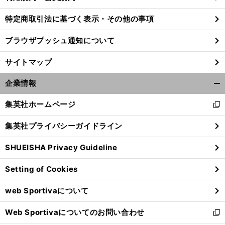
特定商取引法に基づく表示・その他の事項
ブラウザプッシュ通知について
サイトマップ
企業情報
開
く/
集英社ホームページ
新
閉
し
じ
集英社プライバシーガイドライン
い
る
ウ
SHUEISHA Privacy Guideline
ィ
ン
Setting of Cookies
ド
ウ
web Sportivaについて
で
開
Web Sportivaについてのお問い合わせ
く
新