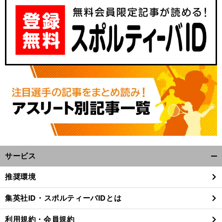
馬
、
前
サービス
へ
開
く/
推奨環境
閉
じ
集英社ID・スポルティーバIDとは
る
利用規約・会員規約