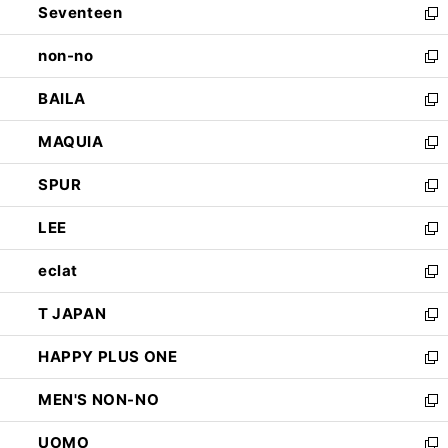
Seventeen
く
で
ド
新
開
ウ
し
non-no
く
で
い
新
開
ウ
し
BAILA
く
ィ
い
新
ン
ウ
し
MAQUIA
ド
ィ
い
新
ウ
ン
ウ
し
SPUR
で
ド
ィ
い
新
開
ウ
ン
ウ
し
LEE
く
で
ド
ィ
い
新
開
ウ
ン
ウ
し
eclat
く
で
ド
ィ
い
新
開
ウ
ン
ウ
し
T JAPAN
く
で
ド
ィ
い
新
開
ウ
ン
ウ
し
HAPPY PLUS ONE
く
で
ド
ィ
い
新
開
ウ
ン
ウ
し
MEN'S NON-NO
く
で
ド
ィ
い
新
開
ウ
ン
ウ
し
UOMO
く
で
ド
ィ
い
新