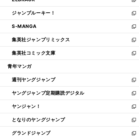
ド
ィ
い
新
開
ウ
ン
ウ
し
ジャンプルーキー！
く
で
ド
ィ
い
新
開
ウ
ン
ウ
し
S-MANGA
く
で
ド
ィ
い
新
開
ウ
ン
ウ
し
集英社ジャンプリミックス
く
で
ド
ィ
い
新
開
ウ
ン
ウ
し
集英社コミック文庫
く
で
ド
ィ
い
新
開
ウ
ン
ウ
し
青年マンガ
く
で
ド
ィ
い
開
ウ
ン
ウ
週刊ヤングジャンプ
く
で
ド
ィ
新
開
ウ
ン
し
ヤングジャンプ定期購読デジタル
く
で
ド
い
新
開
ウ
ウ
し
ヤンジャン！
く
で
ィ
い
新
開
ン
ウ
し
となりのヤングジャンプ
く
ド
ィ
い
新
ウ
ン
ウ
し
グランドジャンプ
で
ド
ィ
い
新