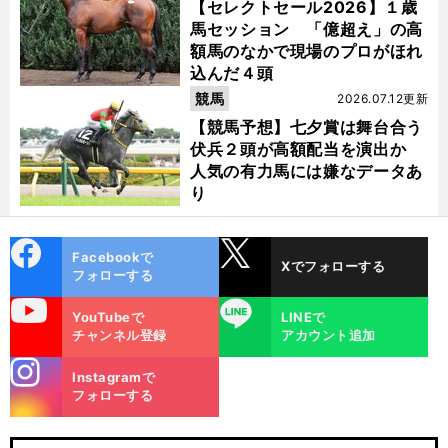
【セレクトセール2026】１歳
馬セッション 「億超え」の高
額馬のなかで現場のプロがほれ
込んだ４頭
競馬
2026.07.12更新
【競馬予想】七夕賞は舞台合う
伏兵２頭が高額配当を演出か
人気の有力馬には嫌なデータあ
り
cebo
X
Facebookで
Xでフォローする
ok
フォローする
uTube
LINE
YouTubeで
LINEで
チャンネル登録
アカウント追加
stagra
Instagramで
m
フォローする