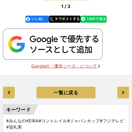
1 / 3
いいね
Xでポストする
LINEで送る
line
faceboo
x
k
Googleの「優先ソース」について
一覧に戻る
キーワード
#みんなのKEIBA
#コントレイル
#ジャパンカップ
#フジテレビ
#堤礼実