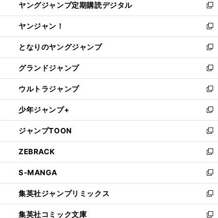
ヤングジャンプ定期購読デジタル
く
で
ド
い
新
開
ウ
ウ
し
ヤンジャン！
く
で
ィ
い
新
開
ン
ウ
し
となりのヤングジャンプ
く
ド
ィ
い
新
ウ
ン
ウ
し
グランドジャンプ
で
ド
ィ
い
新
開
ウ
ン
ウ
し
ウルトラジャンプ
く
で
ド
ィ
い
新
開
ウ
ン
ウ
し
少年ジャンプ+
く
で
ド
ィ
い
新
開
ウ
ン
ウ
し
ジャンプTOON
く
で
ド
ィ
い
新
開
ウ
ン
ウ
し
ZEBRACK
く
で
ド
ィ
い
新
開
ウ
ン
ウ
し
S-MANGA
く
で
ド
ィ
い
新
開
ウ
ン
ウ
し
集英社ジャンプリミックス
く
で
ド
ィ
い
新
開
ウ
ン
ウ
し
集英社コミック文庫
く
で
ド
ィ
い
新