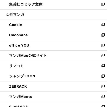
集英社コミック文庫
く
で
ド
ィ
い
新
開
ウ
ン
ウ
し
女性マンガ
く
で
ド
ィ
い
開
ウ
ン
ウ
Cookie
く
で
ド
ィ
新
開
ウ
ン
し
Cocohana
く
で
ド
い
新
開
ウ
ウ
し
office YOU
く
で
ィ
い
新
開
ン
ウ
し
マンガMee公式サイト
く
ド
ィ
い
新
ウ
ン
ウ
し
リマコミ
で
ド
ィ
い
新
開
ウ
ン
ウ
し
ジャンプTOON
く
で
ド
ィ
い
新
開
ウ
ン
ウ
し
ZEBRACK
く
で
ド
ィ
い
新
開
ウ
ン
ウ
し
マンガMeets
く
で
ド
ィ
い
新
開
ウ
ン
ウ
し
S-MANGA
く
で