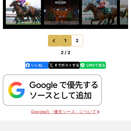
1
2
のページへ
前
2 / 2
いいね
Xでポストする
LINEで送る
line
faceboo
x
k
Googleの「優先ソース」について