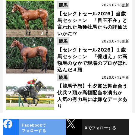
競馬
2026.07.18更新
【セレクトセール2026】当歳
馬セッション 「目玉不在」と
言われた新種牡馬たちの評価は
いかに!?
競馬
2026.07.18更新
【セレクトセール2026】１歳
馬セッション 「億超え」の高
額馬のなかで現場のプロがほれ
込んだ４頭
競馬
2026.07.12更新
【競馬予想】七夕賞は舞台合う
伏兵２頭が高額配当を演出か
人気の有力馬には嫌なデータあ
り
cebo
X
Facebookで
Xでフォローする
ok
フォローする