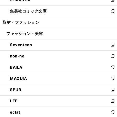
ド
ィ
い
新
開
ウ
ン
ウ
し
集英社コミック文庫
く
で
ド
ィ
い
新
開
ウ
ン
ウ
し
取材・ファッション
く
で
ド
ィ
い
開
ウ
ン
ウ
ファッション・美容
く
で
ド
ィ
開
ウ
ン
Seventeen
く
で
ド
新
開
ウ
し
non-no
く
で
い
新
開
ウ
し
BAILA
く
ィ
い
新
ン
ウ
し
MAQUIA
ド
ィ
い
新
ウ
ン
ウ
し
SPUR
で
ド
ィ
い
新
開
ウ
ン
ウ
し
LEE
く
で
ド
ィ
い
新
開
ウ
ン
ウ
し
eclat
く
で
ド
ィ
い
新