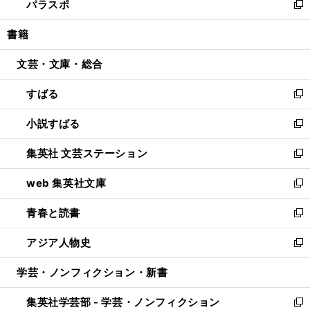
パラスポ
で
ド
ィ
い
新
開
ウ
ン
ウ
し
書籍
く
で
ド
ィ
い
開
ウ
ン
ウ
文芸・文庫・総合
く
で
ド
ィ
開
ウ
ン
すばる
く
で
ド
新
開
ウ
し
小説すばる
く
で
い
新
開
ウ
し
集英社 文芸ステーション
く
ィ
い
新
ン
ウ
し
web 集英社文庫
ド
ィ
い
新
ウ
ン
ウ
し
青春と読書
で
ド
ィ
い
新
開
ウ
ン
ウ
し
アジア人物史
く
で
ド
ィ
い
新
開
ウ
ン
ウ
し
学芸・ノンフィクション・新書
く
で
ド
ィ
い
開
ウ
ン
ウ
集英社学芸部 - 学芸・ノンフィクション
く
で
ド
ィ
新