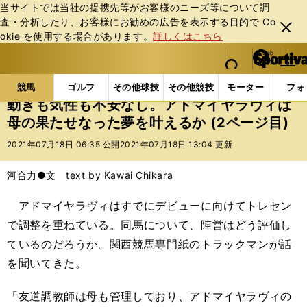
当サイトでは当社の提携先等がお客様のニーズ等について調
査・分析したり、お客様にお勧めの広告を表⽰する⽬的で Co
閉じ
okie を使⽤する場合があります。
詳しくはこちら
る
マイペ
web Sportiva (webスポルティーバ)
検索
メニュ
we
ー
競馬の記事一覧
競馬
動きも気性も不安なし。アド
b
ジ
競馬
ゴルフ
その他球技
その他競技
モーター
フォ
ス
動きも気性も不安なし。アドマイヤラヴィは
ポ
母の果たせなった夢を叶えるか (2ページ目)
ル
テ
2021年07月18日 06:35 公開
2021年07月18日 13:04 更新
ィ
ー
河合力●文 text by Kawai Chikara
バ
アドマイヤラヴィはすでにデビューに向けてトレセン
で調整を重ねている。同馬について、陣営はどう評価し
ているのだろうか。関西競馬専門紙のトラックマンが話
を聞いてきた。
「友道調教師は母も管理しており、アドマイヤラヴィの