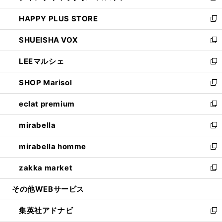
ン
ウ
し
HAPPY PLUS STORE
ド
ィ
い
新
ウ
ン
ウ
し
SHUEISHA VOX
で
ド
ィ
い
新
開
ウ
ン
ウ
し
LEEマルシェ
く
で
ド
ィ
い
新
開
ウ
ン
ウ
し
SHOP Marisol
く
で
ド
ィ
い
新
開
ウ
ン
ウ
し
eclat premium
く
で
ド
ィ
い
新
開
ウ
ン
ウ
し
mirabella
く
で
ド
ィ
い
新
開
ウ
ン
ウ
し
mirabella homme
く
で
ド
ィ
い
新
開
ウ
ン
ウ
し
zakka market
く
で
ド
ィ
い
新
開
ウ
ン
ウ
し
その他WEBサービス
く
で
ド
ィ
い
開
ウ
ン
ウ
集英社アドナビ
く
で
ド
ィ
新
開
ウ
ン