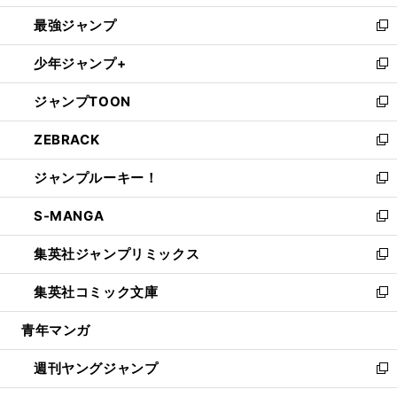
ン
ウ
し
最強ジャンプ
ド
ィ
い
新
ウ
ン
ウ
し
少年ジャンプ+
で
ド
ィ
い
新
開
ウ
ン
ウ
し
ジャンプTOON
く
で
ド
ィ
い
新
開
ウ
ン
ウ
し
ZEBRACK
く
で
ド
ィ
い
新
開
ウ
ン
ウ
し
ジャンプルーキー！
く
で
ド
ィ
い
新
開
ウ
ン
ウ
し
S-MANGA
く
で
ド
ィ
い
新
開
ウ
ン
ウ
し
集英社ジャンプリミックス
く
で
ド
ィ
い
新
開
ウ
ン
ウ
し
集英社コミック文庫
く
で
ド
ィ
い
新
開
ウ
ン
ウ
し
青年マンガ
く
で
ド
ィ
い
開
ウ
ン
ウ
週刊ヤングジャンプ
く
で
ド
ィ
新
開
ウ
ン
し