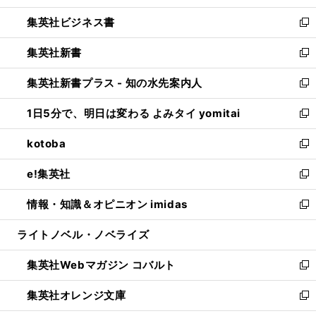
開
ウ
ン
し
集英社ビジネス書
く
で
ド
い
新
開
ウ
ウ
し
集英社新書
く
で
ィ
い
新
開
ン
ウ
し
集英社新書プラス - 知の水先案内人
く
ド
ィ
い
新
ウ
ン
ウ
し
1日5分で、明日は変わる よみタイ yomitai
で
ド
ィ
い
新
開
ウ
ン
ウ
し
kotoba
く
で
ド
ィ
い
新
開
ウ
ン
ウ
し
e!集英社
く
で
ド
ィ
い
新
開
ウ
ン
ウ
し
情報・知識＆オピニオン imidas
く
で
ド
ィ
い
新
開
ウ
ン
ウ
し
ライトノベル・ノベライズ
く
で
ド
ィ
い
開
ウ
ン
ウ
集英社Webマガジン コバルト
く
で
ド
ィ
新
開
ウ
ン
し
集英社オレンジ文庫
く
で
ド
い
新
開
ウ
ウ
し