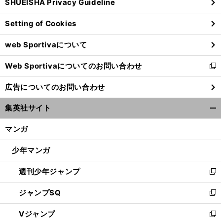
SHUEISHA Privacy Guideline
ィ
ン
Setting of Cookies
ド
ウ
web Sportivaについて
で
開
Web Sportivaについてのお問い合わせ
く
新
し
広告についてのお問い合わせ
い
ウ
集英社サイト
ィ
開
ン
く/
マンガ
ド
閉
ウ
じ
少年マンガ
で
る
開
週刊少年ジャンプ
く
新
し
ジャンプSQ
い
新
ウ
し
Vジャンプ
ィ
い
新