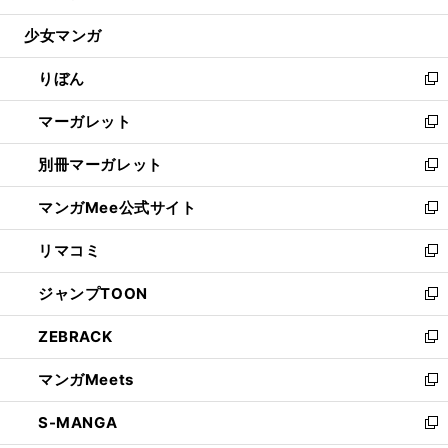
開
ウ
ン
ウ
し
少女マンガ
く
で
ド
ィ
い
開
ウ
ン
ウ
りぼん
く
で
ド
ィ
新
開
ウ
ン
し
マーガレット
く
で
ド
い
新
開
ウ
ウ
し
別冊マーガレット
く
で
ィ
い
新
開
ン
ウ
し
マンガMee公式サイト
く
ド
ィ
い
新
ウ
ン
ウ
し
リマコミ
で
ド
ィ
い
新
開
ウ
ン
ウ
し
ジャンプTOON
く
で
ド
ィ
い
新
開
ウ
ン
ウ
し
ZEBRACK
く
で
ド
ィ
い
新
開
ウ
ン
ウ
し
マンガMeets
く
で
ド
ィ
い
新
開
ウ
ン
ウ
し
S-MANGA
く
で
ド
ィ
い
新
開
ウ
ン
ウ
し