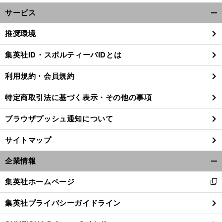
サービス
開
く/
推奨環境
閉
じ
集英社ID・スポルティーバIDとは
る
利用規約・会員規約
特定商取引法に基づく表示・その他の事項
ブラウザプッシュ通知について
サイトマップ
企業情報
開
く/
集英社ホームページ
新
閉
種
ポ
・
」
？
し
牡馬の「
スト
ディープインパクト
候補は
関係者５人に聞いたベスト３
じ
集英社プライバシーガイドライン
い
る
ウ