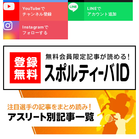
uTube
LINE
YouTubeで
LINEで
チャンネル登録
アカウント追加
stagra
Instagramで
m
フォローする