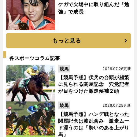
ケガで欠場中に取り組んだ「勉
強」で成長
もっと見る
各スポーツコラム記事
競馬
2026.07.26更新
【競馬予想】伏兵の台頭が頻繁
に見られる関屋記念 穴党記者
が目をつけた激走候補２頭
競馬
2026.07.25更新
【競馬予想】ハンデ戦となった
関屋記念は波乱含み 激走ムー
ド漂うのは「勢いのある上がり
馬」