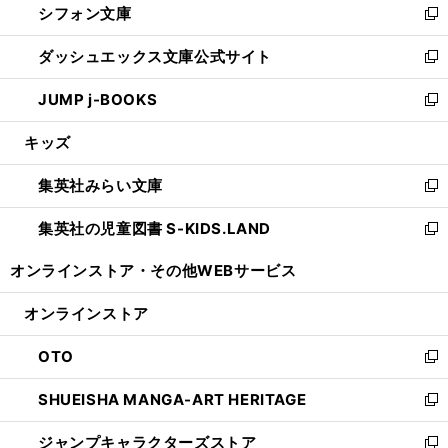
シフォン文庫
く
で
ィ
い
新
開
ン
ウ
し
ダッシュエックス文庫公式サイト
く
ド
ィ
い
新
ウ
ン
ウ
し
JUMP j-BOOKS
で
ド
ィ
い
新
開
ウ
ン
ウ
し
キッズ
く
で
ド
ィ
い
開
ウ
ン
ウ
集英社みらい文庫
く
で
ド
ィ
新
開
ウ
ン
し
集英社の児童図書 S-KIDS.LAND
く
で
ド
い
新
開
ウ
ウ
し
オンラインストア・
その他WEBサービス
く
で
ィ
い
開
ン
ウ
オンラインストア
く
ド
ィ
ウ
ン
OTO
で
ド
新
開
ウ
し
SHUEISHA MANGA-ART HERITAGE
く
で
い
新
開
ウ
し
ジャンプキャラクターズストア
く
ィ
い
新