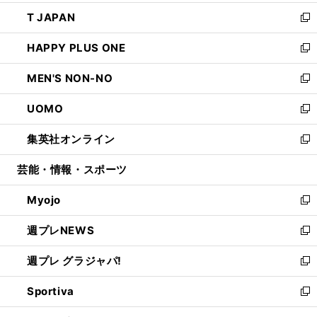
開
ウ
ン
ウ
し
T JAPAN
く
で
ド
ィ
い
新
開
ウ
ン
ウ
し
HAPPY PLUS ONE
く
で
ド
ィ
い
新
開
ウ
ン
ウ
し
MEN'S NON-NO
く
で
ド
ィ
い
新
開
ウ
ン
ウ
し
UOMO
く
で
ド
ィ
い
新
開
ウ
ン
ウ
し
集英社オンライン
く
で
ド
ィ
い
新
開
ウ
ン
ウ
し
芸能・情報・スポーツ
く
で
ド
ィ
い
開
ウ
ン
ウ
Myojo
く
で
ド
ィ
新
開
ウ
ン
し
週プレNEWS
く
で
ド
い
新
開
ウ
ウ
し
週プレ グラジャパ!
く
で
ィ
い
新
開
ン
ウ
し
Sportiva
く
ド
ィ
い
新
ウ
ン
ウ
し