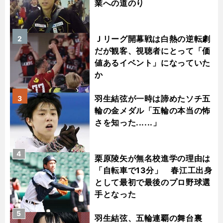
業への道のり
Ｊリーグ開幕戦は白熱の逆転劇
2
だが観客、視聴者にとって「価
値あるイベント」になっていた
か
羽生結弦が一時は諦めたソチ五
3
輪の金メダル「五輪の本当の怖
さを知った......」
4
栗原陵矢が無名校進学の理由は
「自転車で13分」 春江工出身
として最初で最後のプロ野球選
手となった
5
羽生結弦、五輪連覇の舞台裏