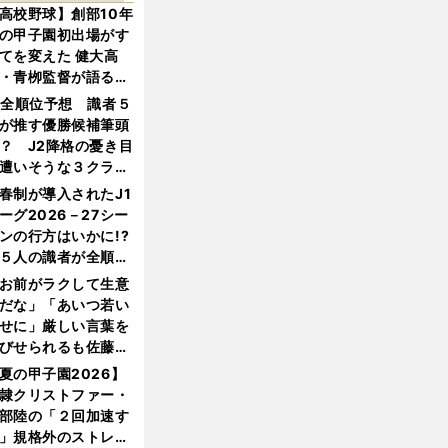
高校野球】創部10年
の甲子園初出場がす
てを変えた 健大高
・青栁監督が語る
機動破壊」はこうし
1全順位予想 識者５
生まれた
が推す優勝候補筆頭
？ J2降格の憂き目
遭いそうな３クラブ
は？
春制が導入されたJ1
ーグ2026－27シー
ンの行方はいかに!?
５人の識者が全順位
大胆予想
お前がラクして生意
だな」「あいつ若い
せに」厳しい言葉を
びせられるも佐藤慎
郎が貫いた誇りとフ
夏の甲子園2026】
ンへの思い
隷クリストファー・
部陸の「２回加速す
」規格外のストレー