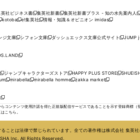
ウ
ウ
ウ
ウ
ウ
し
し
し
し
ィ
ィ
ィ
で
で
で
で
で
い
い
い
い
ン
ン
ン
集英社ビジネス書
集英社新書
集英社新書プラス - 知の水先案内人
開
開
開
開
開
新
新
新
ウ
ウ
ウ
ウ
ド
ド
ド
kotoba
e!集英社
情報・知識＆オピニオン imidas
く
く
く
く
く
新
し
新
し
新
ィ
ィ
ィ
ィ
ウ
ウ
ウ
し
し
い
し
い
し
ン
ン
ン
ン
で
で
で
い
い
ウ
い
ウ
い
ド
ド
ド
ド
ンジ文庫
シフォン文庫
ダッシュエックス文庫公式サイト
JUMP 
開
開
開
新
新
新
ウ
ウ
ィ
ウ
ィ
ウ
ウ
ウ
ウ
ウ
く
く
く
し
し
し
ィ
ィ
ン
ィ
ン
ィ
で
で
で
で
い
い
い
ン
ン
ド
ン
ド
ン
S.LAND
開
開
開
開
新
ウ
ウ
ウ
ド
ド
ウ
ド
ウ
ド
く
く
く
く
し
ィ
ィ
ィ
ウ
ウ
で
ウ
で
ウ
い
ン
ン
ン
ジャンプキャラクターズストア
HAPPY PLUS STORE
SHUEIS
で
で
開
で
開
で
新
新
新
ウ
ド
ド
ド
ium
mirabella
mirabella homme
zakka market
開
開
く
開
く
開
し
新
新
新
し
新
し
ィ
ウ
ウ
ウ
く
く
く
く
い
し
し
い
し
し
い
ン
で
で
で
ウ
い
い
ウ
い
い
ウ
ド
ボ
開
開
開
新
ィ
ウ
ウ
ィ
ウ
ウ
ィ
ウ
く
く
く
し
らコンテンツ使用許諾を得た正規版配信サービスであることを示す登録商標（登録番
ン
ィ
ィ
ン
ィ
ィ
ン
で
い
覧はこちら。
ド
ン
ン
ド
ン
ン
ド
開
ウ
ウ
ド
ド
ウ
ド
ド
ウ
く
ィ
で
ウ
ウ
で
ウ
ウ
で
ることは法律で禁じられています。全ての著作権は株式会社 集英社
ン
開
で
で
開
で
で
開
ド
HA Inc. All Rights Reserved.
く
開
開
く
開
開
く