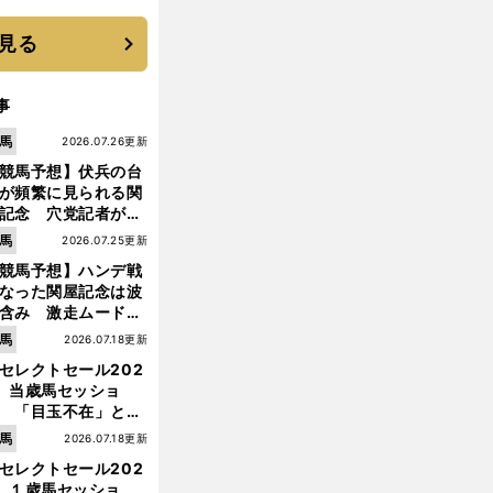
 それでもプロではな
大学進学を選ぶ理由
見る
事
馬
2026.07.26更新
競馬予想】伏兵の台
が頻繁に見られる関
記念 穴党記者が目
つけた激走候補２頭
馬
2026.07.25更新
競馬予想】ハンデ戦
なった関屋記念は波
含み 激走ムード漂
のは「勢いのある上
馬
2026.07.18更新
り馬」
セレクトセール202
】当歳馬セッショ
 「目玉不在」と言
れた新種牡馬たちの
馬
2026.07.18更新
価はいかに!?
セレクトセール202
】１歳馬セッショ