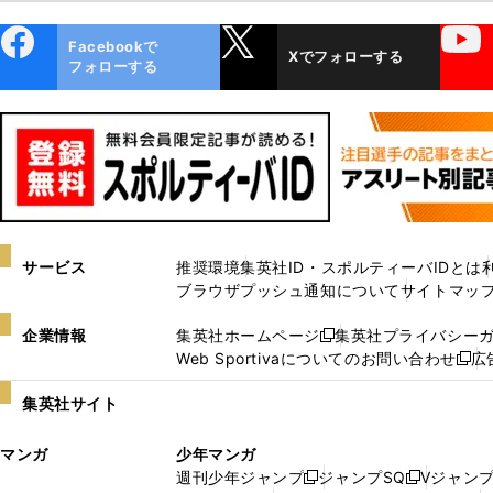
ebo
X
YouTube
Facebookで
Xでフォローする
ok
フォローする
サービス
推奨環境
集英社ID・スポルティーバIDとは
ブラウザプッシュ通知について
サイトマッ
企業情報
集英社ホームページ
集英社プライバシー
新
Web Sportivaについてのお問い合わせ
広
し
新
い
し
集英社サイト
ウ
い
ィ
ウ
マンガ
少年マンガ
ン
ィ
週刊少年ジャンプ
ジャンプSQ
Vジャン
ド
ン
新
新