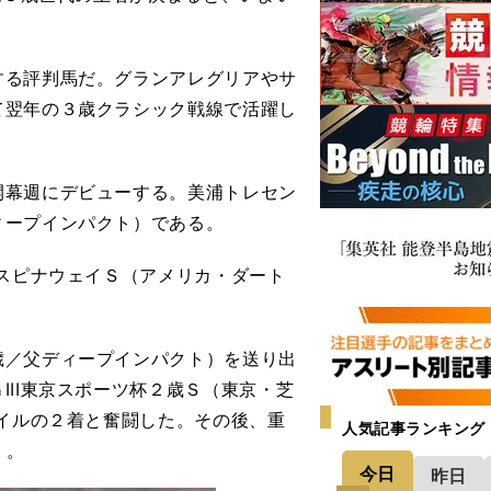
る評判馬だ。グランアレグリアやサ
て翌年の３歳クラシック戦線で活躍し
幕週にデビューする。美浦トレセン
ィープインパクト）である。
スピナウェイＳ（アメリカ・ダート
／父ディープインパクト）を送り出
II東京スポーツ杯２歳Ｓ（東京・芝
レイルの２着と奮闘した。その後、重
人気記事ランキング
）。
今日
昨日