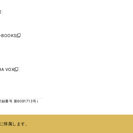
ウ
ウ
で
で
開
開
く
く
し
い
ウ
j-BOOKS
新
ィ
し
ン
い
ド
ウ
ウ
ィ
で
ン
HA VOX
開
新
ド
く
し
ウ
い
で
ウ
開
ィ
く
号 第6091713号）
ン
ド
ウ
で
に帰属します。
開
く