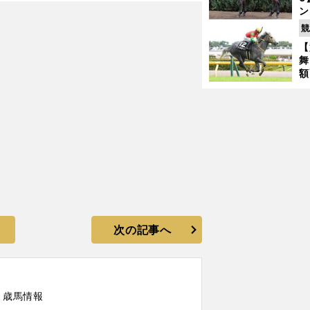
ン
日本ダービーでエフフォーリア以上に勝たせたい馬がいる
馬
競
が
【
舞
額
の
タ
次の記事へ
２歳馬情報