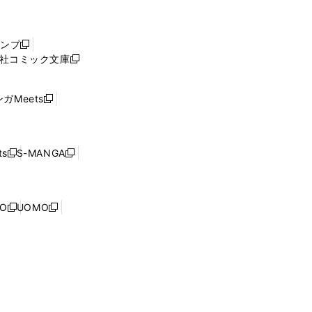
し
い
ウ
ャンプ
新
ィ
社コミック文庫
し
新
ン
い
し
ド
ウ
い
ウ
ガMeets
新
ィ
ウ
で
し
ン
ィ
開
い
ド
ン
く
ウ
ウ
ド
s
S-MANGA
新
新
ィ
で
ウ
し
し
ン
開
で
い
い
ド
く
開
ウ
ウ
ウ
NO
UOMO
く
新
新
ィ
ィ
で
し
し
ン
ン
開
い
い
ド
ド
く
ウ
ウ
ウ
ウ
ィ
ィ
で
で
ン
ン
開
開
ド
ド
く
く