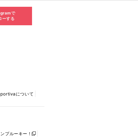
agramで
ローする
Sportivaについて
ャンプルーキー！
新