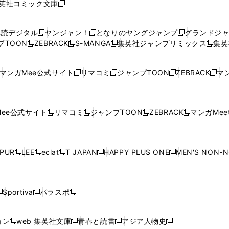
英社コミック文庫
し
新
し
し
し
し
い
い
し
い
い
い
ウ
ウ
い
ウ
ウ
ウ
購読デジタル
ヤンジャン！
となりのヤングジャンプ
グランドジ
新
新
新
ィ
ィ
ウ
ィ
ィ
ィ
プTOON
ZEBRACK
S-MANGA
集英社ジャンプリミックス
集英
新
し
新
し
新
し
新
ン
ン
ィ
ン
ン
ン
し
い
し
い
し
い
し
ド
ド
ン
ド
ド
ド
い
ウ
い
ウ
い
ウ
い
ウ
ウ
ド
ウ
ウ
ウ
マンガMee公式サイト
リマコミ
ジャンプTOON
ZEBRACK
マン
新
新
新
新
ウ
ィ
ウ
ィ
ウ
ィ
ウ
で
で
ウ
で
で
で
し
し
し
し
し
ィ
ン
ィ
ン
ィ
ン
ィ
開
開
で
開
開
開
い
い
い
い
い
ン
ド
ン
ド
ン
ド
ン
く
く
開
く
く
く
ウ
ウ
ウ
ウ
ウ
ド
ウ
ド
ウ
ド
ウ
ド
ee公式サイト
リマコミ
ジャンプTOON
ZEBRACK
マンガMeet
く
新
新
新
新
ィ
ィ
ィ
ィ
ィ
ウ
で
ウ
で
ウ
で
ウ
し
し
し
し
ン
ン
ン
ン
ン
で
開
で
開
で
開
で
い
い
い
い
ド
ド
ド
ド
ド
開
く
開
く
開
く
開
ウ
ウ
ウ
ウ
ウ
ウ
ウ
ウ
ウ
PUR
LEE
eclat
T JAPAN
HAPPY PLUS ONE
MEN'S NON-
く
く
く
く
新
新
新
新
新
ィ
ィ
ィ
ィ
で
で
で
で
で
し
し
し
し
し
ン
ン
ン
ン
開
開
開
開
開
い
い
い
い
い
ド
ド
ド
ド
く
く
く
く
く
ウ
ウ
ウ
ウ
ウ
ウ
ウ
ウ
ウ
Sportiva
パラスポ
新
新
ィ
ィ
ィ
ィ
ィ
で
で
で
で
し
し
し
ン
ン
ン
ン
ン
開
開
開
開
い
い
い
ド
ド
ド
ド
ド
ョン
web 集英社文庫
青春と読書
アジア人物史
く
く
く
く
新
新
新
新
ウ
ウ
ウ