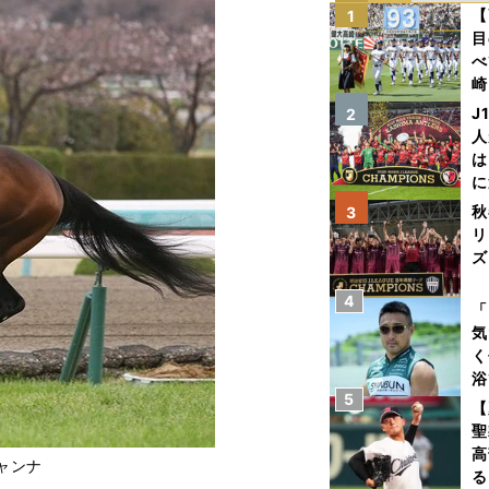
【
1
目
べ
崎
「
J
2
て
人
は
に
と
秋
3
リ
ズ
4
を
「
気
く
浴
5
太
【
ァ
聖
高
ャンナ
る