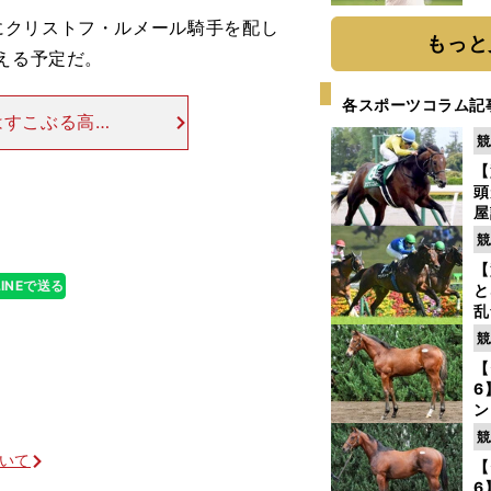
ト
クリストフ・ルメール騎手を配し
く
もっと
える予定だ。
各スポーツコラム記
はすこぶる高い
競
える。「１週前
重賞馬のサトノ
【
頭
屋
を
競
【
LINEで送る
と
乱
う
競
が
【
6
ン
わ
競
評
ついて
【
6