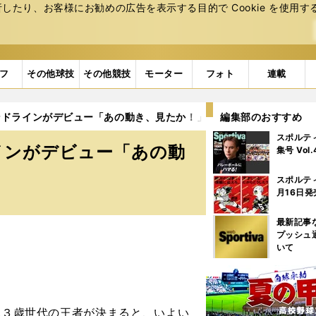
たり、お客様にお勧めの広告を表⽰する⽬的で Cookie を使⽤す
フ
その他球技
その他競技
モーター
フォト
連載
ンドラインがデビュー「あの動き、見たか！」
編集部のおすすめ
スポルテ
インがデビュー「あの動
集号 Vol
スポルテ
月16日発
最新記事
プッシュ
いて
現３歳世代の王者が決まると、いよい