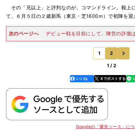
その「兄以上」と評判なのが、コマンドライン。鞍上に
て、６月５日の２歳新馬（東京・芝1600ｍ）で初陣を迎
次のページへ
デビュー戦を目前にして、陣営の評価
という。関東競馬専門紙のトラックマンがその様子を伝
の追い切りでは、３歳馬相手に４馬身先着。その前には
次
フラッグと併せて併入し
1
2
のページへ
1 / 2
いいね
Xでポストする
line
faceboo
x
k
Googleの「優先ソース」に