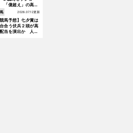
 「億超え」の高額
前
へ
のなかで現場のプロ
馬
2026.07.12更新
ほれ込んだ４頭
競馬予想】七夕賞は
台合う伏兵２頭が高
配当を演出か 人気
有力馬には嫌なデー
あり