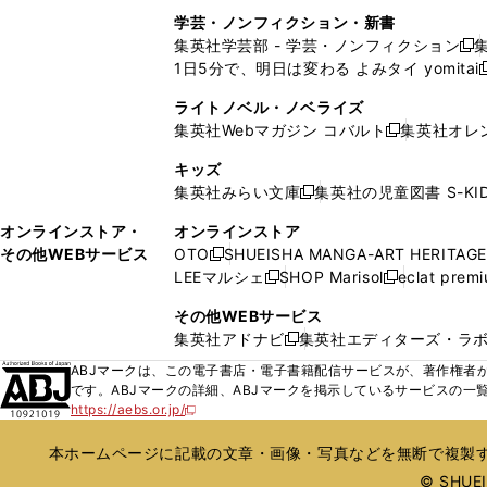
ウ
ド
ウ
ウ
ウ
く
し
し
ィ
ィ
学芸・ノンフィクション・新書
で
ウ
で
で
で
い
い
ン
ン
集英社学芸部 - 学芸・ノンフィクション
開
で
開
開
開
新
ウ
ウ
ド
ド
1日5分で、明日は変わる よみタイ yomitai
く
開
く
く
く
し
新
ィ
ィ
ウ
ウ
く
い
ン
ン
ライトノベル・ノベライズ
で
で
ウ
ド
ド
集英社Webマガジン コバルト
集英社オレ
開
開
新
ィ
ウ
ウ
く
く
し
ン
キッズ
で
で
い
ド
集英社みらい文庫
集英社の児童図書 S-KID
開
開
新
ウ
ウ
く
く
し
ィ
オンラインストア・
オンラインストア
で
い
ン
その他WEBサービス
OTO
SHUEISHA MANGA-ART HERITAGE
開
新
ウ
ド
LEEマルシェ
SHOP Marisol
eclat prem
く
し
新
新
ィ
ウ
い
し
し
ン
その他WEBサービス
で
ウ
い
い
ド
集英社アドナビ
集英社エディターズ・ラ
開
新
ィ
ウ
ウ
ウ
く
し
ABJマークは、この電子書店・電子書籍配信サービスが、著作権者か
ン
ィ
ィ
で
い
です。ABJマークの詳細、ABJマークを掲示しているサービスの一
ド
ン
ン
開
https://aebs.or.jp/
ウ
新
ウ
ド
ド
く
し
ィ
で
ウ
ウ
い
本ホームページに記載の文章・画像・写真などを無断で複製す
ン
開
で
で
ウ
ド
© SHUEIS
ィ
く
開
開