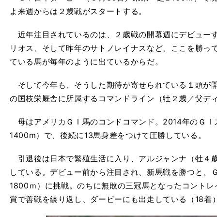
よ来週からは２歳戦がスタートする。
近年注目されているのは、２歳戦の開幕週にデビューす
リオス、そして昨年のサトノレイナスなど、ここを勝っ
ている馬が毎年のように出ているからだ。
そして今年も、そうした期待が寄せられている１頭が開
の国枝栄厩舎に所属するコマンドライン（牡２歳／父デ
母はアメリカＧＩ馬のコンドコマンド。2014年のＧＩ
1400m）で、後続に13馬身差をつけて圧勝している。
引退後は日本で繁殖生活に入り、アルジャンナ（牡４歳
している。デビュー前から注目され、新馬戦を勝つと、ＧI
1800ｍ）に挑戦。のちに無敗の三冠馬となったコント
賞で善戦を繰り返し、ダービーにも出走している（18着