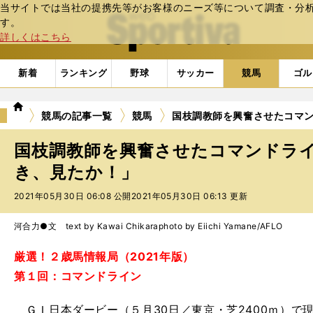
当サイトでは当社の提携先等がお客様のニーズ等について調査・分析し
web Sportiva (webスポルティーバ)
す。
詳しくはこちら
新着
ランキング
野球
サッカー
競馬
ゴル
we
競馬の記事一覧
競馬
国枝調教師を興奮させたコマ
b
ス
国枝調教師を興奮させたコマンドラ
ポ
ル
き、見たか！」
テ
2021年05月30日 06:08 公開
2021年05月30日 06:13 更新
ィ
ー
バ
河合力●文 text by Kawai Chikara
photo by Eiichi Yamane/AFLO
厳選！２歳馬情報局（2021年版）
第１回：コマンドライン
ＧＩ日本ダービー（５月30日／東京・芝2400ｍ）で