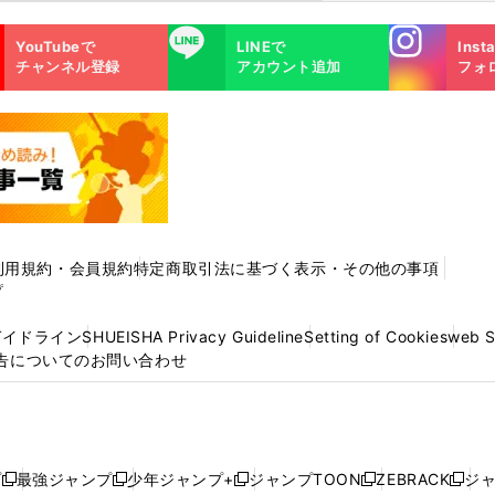
Instagra
LINE
YouTubeで
LINEで
Inst
m
チャンネル登録
アカウント追加
フォ
利用規約・会員規約
特定商取引法に基づく表示・その他の事項
プ
ガイドライン
SHUEISHA Privacy Guideline
Setting of Cookies
web 
告についてのお問い合わせ
プ
最強ジャンプ
少年ジャンプ+
ジャンプTOON
ZEBRACK
ジ
新
新
新
新
新