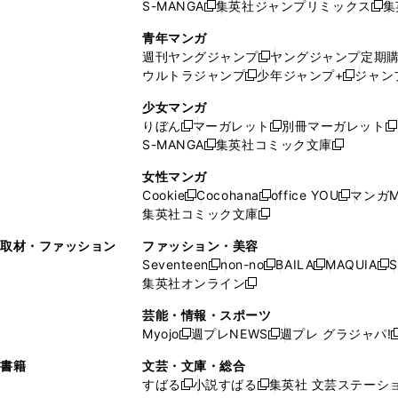
S-MANGA
集英社ジャンプリミックス
集
ウ
ド
新
し
し
新
で
ウ
し
い
い
し
青年マンガ
開
で
い
ウ
ウ
い
週刊ヤングジャンプ
ヤングジャンプ定期
新
く
開
ウ
ィ
ィ
ウ
ウルトラジャンプ
少年ジャンプ+
ジャン
新
し
新
く
ィ
ン
ン
ィ
し
い
し
ン
ド
ド
ン
少女マンガ
い
ウ
い
ド
ウ
ウ
ド
りぼん
マーガレット
別冊マーガレット
新
新
新
ウ
ィ
ウ
ウ
で
で
ウ
S-MANGA
集英社コミック文庫
し
新
し
新
ィ
ン
ィ
で
開
開
で
い
し
い
し
ン
ド
ン
女性マンガ
開
く
く
開
ウ
い
ウ
い
ド
ウ
ド
Cookie
Cocohana
office YOU
マンガM
く
く
新
新
新
ィ
ウ
ィ
ウ
ウ
で
ウ
集英社コミック文庫
し
新
し
し
ン
ィ
ン
ィ
で
開
で
い
し
い
い
ド
ン
ド
ン
取材・ファッション
ファッション・美容
開
く
開
ウ
い
ウ
ウ
ウ
ド
ウ
ド
Seventeen
non-no
BAILA
MAQUIA
S
く
く
新
新
新
新
ィ
ウ
ィ
ィ
で
ウ
で
ウ
集英社オンライン
し
新
し
し
し
ン
ィ
ン
ン
開
で
開
で
い
し
い
い
い
ド
ン
ド
ド
芸能・情報・スポーツ
く
開
く
開
ウ
い
ウ
ウ
ウ
ウ
ド
ウ
ウ
Myojo
週プレNEWS
週プレ グラジャパ!
く
く
新
新
新
ィ
ウ
ィ
ィ
ィ
で
ウ
で
で
し
し
ン
ィ
ン
ン
ン
書籍
文芸・文庫・総合
開
で
開
開
い
い
ド
ン
ド
ド
ド
すばる
小説すばる
集英社 文芸ステーシ
く
開
く
く
新
新
ウ
ウ