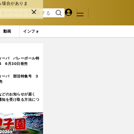
る場合がありま
マイペ
閉じ
検索
メニュ
ー
る
す
ジ
る
動画
インフォ
ィーバ バレーボール特
.4 6月30日発売
ィーバ 部活特集号 3
売
などのお知らせが届く
通知を受け取る方法につ