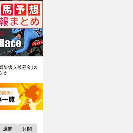
週間
月間