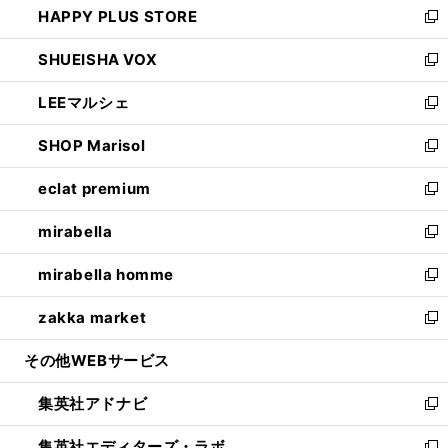
HAPPY PLUS STORE
ド
ィ
い
新
ウ
ン
ウ
し
SHUEISHA VOX
で
ド
ィ
い
新
開
ウ
ン
ウ
し
LEEマルシェ
く
で
ド
ィ
い
新
開
ウ
ン
ウ
し
SHOP Marisol
く
で
ド
ィ
い
新
開
ウ
ン
ウ
し
eclat premium
く
で
ド
ィ
い
新
開
ウ
ン
ウ
し
mirabella
く
で
ド
ィ
い
新
開
ウ
ン
ウ
し
mirabella homme
く
で
ド
ィ
い
新
開
ウ
ン
ウ
し
zakka market
く
で
ド
ィ
い
新
開
ウ
ン
ウ
し
その他WEBサービス
く
で
ド
ィ
い
開
ウ
ン
ウ
集英社アドナビ
く
で
ド
ィ
新
開
ウ
ン
し
集英社エディターズ・ラボ
く
で
ド