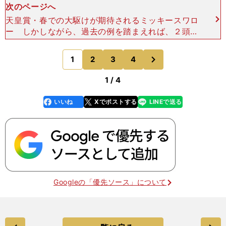
次のページへ
天皇賞・春での大駆けが期待されるミッキースワロ
ー しかしながら、過去の例を踏まえれば、２頭と
も軽視は禁物である。そのうち、より食指が動くの
は、ミッキースワローだ。 先述した過去の好走馬
次
1
2
3
4
のページへ
４頭の戦績をあら
1 / 4
いいね
Xでポストする
LINEで送る
line
faceboo
x
k
Googleの「優先ソース」について