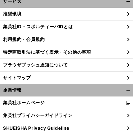
サービス
開
く/
推奨環境
閉
じ
集英社ID・スポルティーバIDとは
る
利用規約・会員規約
特定商取引法に基づく表示・その他の事項
ブラウザプッシュ通知について
サイトマップ
企業情報
開
く/
集英社ホームページ
新
閉
・
、
前
し
じ
へ
集英社プライバシーガイドライン
い
る
ウ
SHUEISHA Privacy Guideline
ィ