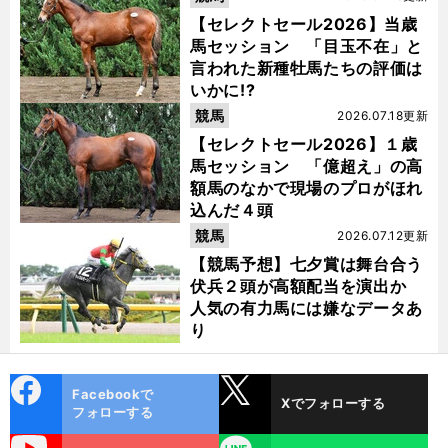
【セレクトセール2026】当歳
馬セッション 「目玉不在」と
言われた新種牡馬たちの評価は
いかに!?
競馬
2026.07.18更新
【セレクトセール2026】１歳
馬セッション 「億超え」の高
額馬のなかで現場のプロがほれ
込んだ４頭
競馬
2026.07.12更新
【競馬予想】七夕賞は舞台合う
伏兵２頭が高額配当を演出か
人気の有力馬には嫌なデータあ
り
cebo
X
Facebookで
Xでフォローする
ok
フォローする
uTube
LINE