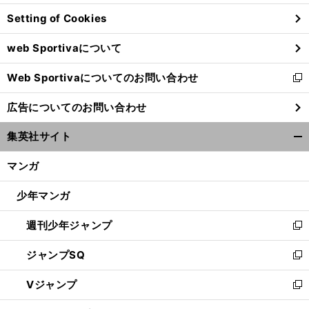
ン
Setting of Cookies
ド
ウ
web Sportivaについて
で
開
Web Sportivaについてのお問い合わせ
く
新
し
広告についてのお問い合わせ
い
ウ
集英社サイト
ィ
開
ン
く/
マンガ
ド
閉
ウ
じ
少年マンガ
で
る
開
週刊少年ジャンプ
く
新
し
ジャンプSQ
い
新
ウ
し
Vジャンプ
ィ
い
新
ン
ウ
し