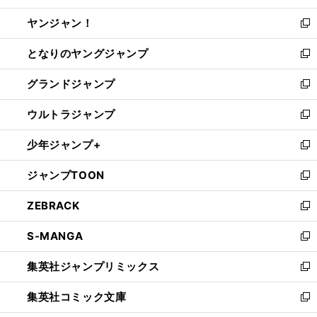
開
ウ
ウ
し
ヤンジャン！
く
で
ィ
い
新
開
ン
ウ
し
となりのヤングジャンプ
く
ド
ィ
い
新
ウ
ン
ウ
し
グランドジャンプ
で
ド
ィ
い
新
開
ウ
ン
ウ
し
ウルトラジャンプ
く
で
ド
ィ
い
新
開
ウ
ン
ウ
し
少年ジャンプ+
く
で
ド
ィ
い
新
開
ウ
ン
ウ
し
ジャンプTOON
く
で
ド
ィ
い
新
開
ウ
ン
ウ
し
ZEBRACK
く
で
ド
ィ
い
新
開
ウ
ン
ウ
し
S-MANGA
く
で
ド
ィ
い
新
開
ウ
ン
ウ
し
集英社ジャンプリミックス
く
で
ド
ィ
い
新
開
ウ
ン
ウ
し
集英社コミック文庫
く
で
ド
ィ
い
新
開
ウ
ン
ウ
し