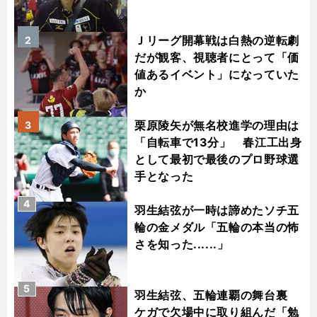
Ｊリーグ開幕戦は白熱の逆転劇
2
だが観客、視聴者にとって「価
値あるイベント」になっていた
か
栗原陵矢が無名校進学の理由は
3
「自転車で13分」 春江工出身
として最初で最後のプロ野球選
手となった
4
羽生結弦が一時は諦めたソチ五
輪の金メダル「五輪の本当の怖
さを知った......」
5
羽生結弦、五輪連覇の舞台裏
ケガで欠場中に取り組んだ「勉