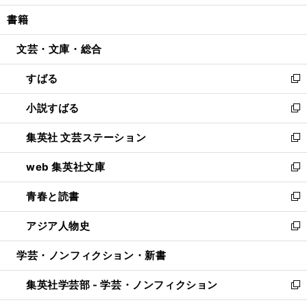
開
ウ
ン
ウ
し
書籍
く
で
ド
ィ
い
開
ウ
ン
ウ
文芸・文庫・総合
く
で
ド
ィ
開
ウ
ン
すばる
く
で
ド
新
開
ウ
し
小説すばる
く
で
い
新
開
ウ
し
集英社 文芸ステーション
く
ィ
い
新
ン
ウ
し
web 集英社文庫
ド
ィ
い
新
ウ
ン
ウ
し
青春と読書
で
ド
ィ
い
新
開
ウ
ン
ウ
し
アジア人物史
く
で
ド
ィ
い
新
開
ウ
ン
ウ
し
学芸・ノンフィクション・新書
く
で
ド
ィ
い
開
ウ
ン
ウ
集英社学芸部 - 学芸・ノンフィクション
く
で
ド
ィ
新
開
ウ
ン
し