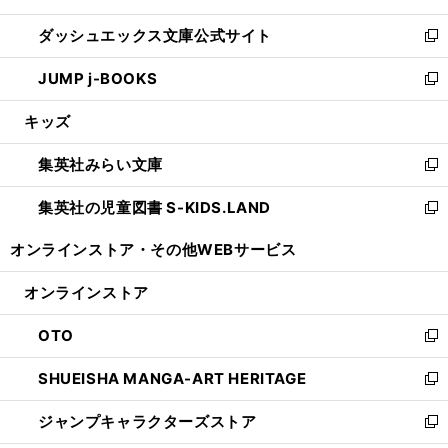
開
ン
ウ
し
ダッシュエックス文庫公式サイト
く
ド
ィ
い
新
ウ
ン
ウ
し
JUMP j-BOOKS
で
ド
ィ
い
新
開
ウ
ン
ウ
し
キッズ
く
で
ド
ィ
い
開
ウ
ン
ウ
集英社みらい文庫
く
で
ド
ィ
新
開
ウ
ン
し
集英社の児童図書 S-KIDS.LAND
く
で
ド
い
新
開
ウ
ウ
し
オンラインストア・
その他WEBサービス
く
で
ィ
い
開
ン
ウ
オンラインストア
く
ド
ィ
ウ
ン
OTO
で
ド
新
開
ウ
し
SHUEISHA MANGA-ART HERITAGE
く
で
い
新
開
ウ
し
ジャンプキャラクターズストア
く
ィ
い
新
ン
ウ
し