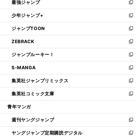
最強ジャンプ
ド
ィ
い
新
ウ
ン
ウ
し
少年ジャンプ+
で
ド
ィ
い
新
開
ウ
ン
ウ
し
ジャンプTOON
く
で
ド
ィ
い
新
開
ウ
ン
ウ
し
ZEBRACK
く
で
ド
ィ
い
新
開
ウ
ン
ウ
し
ジャンプルーキー！
く
で
ド
ィ
い
新
開
ウ
ン
ウ
し
S-MANGA
く
で
ド
ィ
い
新
開
ウ
ン
ウ
し
集英社ジャンプリミックス
く
で
ド
ィ
い
新
開
ウ
ン
ウ
し
集英社コミック文庫
く
で
ド
ィ
い
新
開
ウ
ン
ウ
し
青年マンガ
く
で
ド
ィ
い
開
ウ
ン
ウ
週刊ヤングジャンプ
く
で
ド
ィ
新
開
ウ
ン
し
ヤングジャンプ定期購読デジタル
く
で
ド
い
新