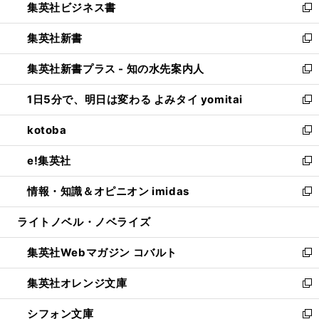
集英社ビジネス書
く
で
ド
い
新
開
ウ
ウ
し
集英社新書
く
で
ィ
い
新
開
ン
ウ
し
集英社新書プラス - 知の水先案内人
く
ド
ィ
い
新
ウ
ン
ウ
し
1日5分で、明日は変わる よみタイ yomitai
で
ド
ィ
い
新
開
ウ
ン
ウ
し
kotoba
く
で
ド
ィ
い
新
開
ウ
ン
ウ
し
e!集英社
く
で
ド
ィ
い
新
開
ウ
ン
ウ
し
情報・知識＆オピニオン imidas
く
で
ド
ィ
い
新
開
ウ
ン
ウ
し
ライトノベル・ノベライズ
く
で
ド
ィ
い
開
ウ
ン
ウ
集英社Webマガジン コバルト
く
で
ド
ィ
新
開
ウ
ン
し
集英社オレンジ文庫
く
で
ド
い
新
開
ウ
ウ
し
シフォン文庫
く
で
ィ
い
新