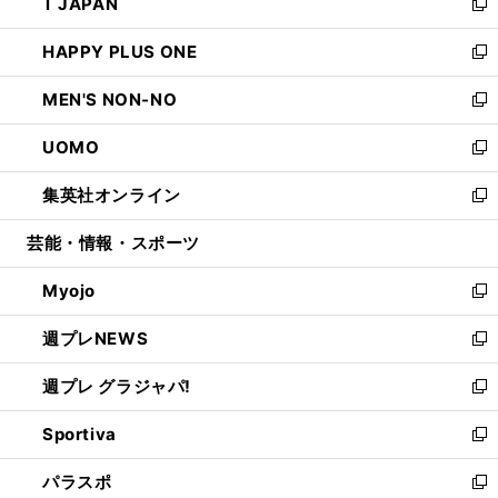
T JAPAN
く
で
ド
ィ
い
新
開
ウ
ン
ウ
し
HAPPY PLUS ONE
く
で
ド
ィ
い
新
開
ウ
ン
ウ
し
MEN'S NON-NO
く
で
ド
ィ
い
新
開
ウ
ン
ウ
し
UOMO
く
で
ド
ィ
い
新
開
ウ
ン
ウ
し
集英社オンライン
く
で
ド
ィ
い
新
開
ウ
ン
ウ
し
芸能・情報・スポーツ
く
で
ド
ィ
い
開
ウ
ン
ウ
Myojo
く
で
ド
ィ
新
開
ウ
ン
し
週プレNEWS
く
で
ド
い
新
開
ウ
ウ
し
週プレ グラジャパ!
く
で
ィ
い
新
開
ン
ウ
し
Sportiva
く
ド
ィ
い
新
ウ
ン
ウ
し
パラスポ
で
ド
ィ
い
新