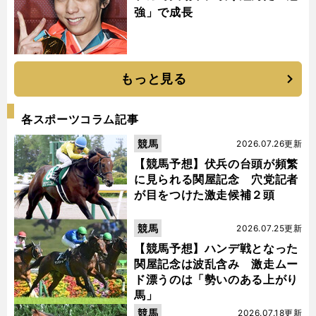
強」で成長
もっと見る
各スポーツコラム記事
競馬
2026.07.26更新
【競馬予想】伏兵の台頭が頻繁
に見られる関屋記念 穴党記者
が目をつけた激走候補２頭
競馬
2026.07.25更新
【競馬予想】ハンデ戦となった
関屋記念は波乱含み 激走ムー
ド漂うのは「勢いのある上がり
馬」
競馬
2026.07.18更新