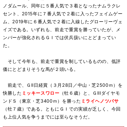
ノダムール、同年に５番人気で３着となったナムラクレ
セント、2015年に７番人気で２着に入ったフェイムゲー
ム、2019年に６番人気で２着に入線したグローリーヴェ
イズである。いずれも、前走で重賞を勝っていたが、メ
ンバーが強化されるＧＩでは伏兵扱いにとどまってい
た。
そして今年も、前走で重賞を制しているものの、低評
価にとどまりそうな馬が２頭いる。
前走で、ＧII日経賞（３月28日／中山・芝2500ｍ）を
快勝した
ミッキースワロー
（牡６歳）と、ＧIIIダイヤモ
ンドＳ（東京・芝3400ｍ）を勝った
ミライヘノツバサ
（牡７歳）である。ともにＧＩでの実績が乏しく、今回
も上位人気を争うまでには至らなそうだ。