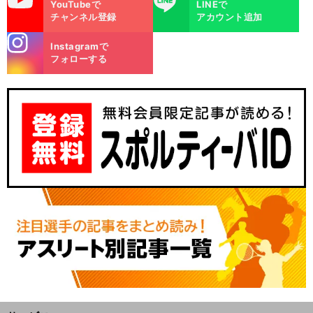
YouTubeで
LINEで
チャンネル登録
アカウント追加
stagra
Instagramで
m
フォローする