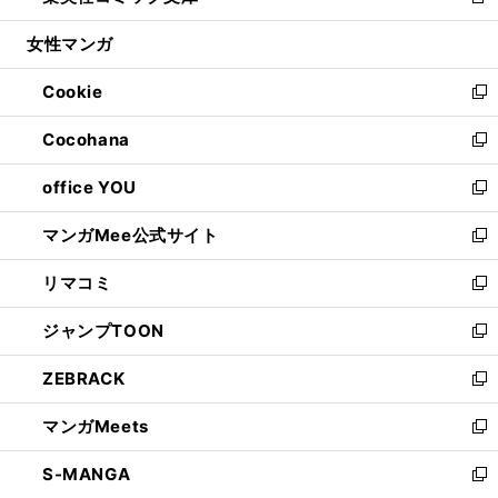
新
開
ウ
ン
ウ
し
女性マンガ
く
で
ド
ィ
い
開
ウ
ン
ウ
Cookie
く
で
ド
ィ
新
開
ウ
ン
し
Cocohana
く
で
ド
い
新
開
ウ
ウ
し
office YOU
く
で
ィ
い
新
開
ン
ウ
し
マンガMee公式サイト
く
ド
ィ
い
新
ウ
ン
ウ
し
リマコミ
で
ド
ィ
い
新
開
ウ
ン
ウ
し
ジャンプTOON
く
で
ド
ィ
い
新
開
ウ
ン
ウ
し
ZEBRACK
く
で
ド
ィ
い
新
開
ウ
ン
ウ
し
マンガMeets
く
で
ド
ィ
い
新
開
ウ
ン
ウ
し
S-MANGA
く
で
ド
ィ
い
新
開