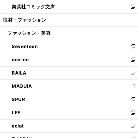
ウ
ン
ウ
し
集英社コミック文庫
く
で
ド
ィ
い
新
開
ウ
ン
ウ
し
取材・ファッション
く
で
ド
ィ
い
開
ウ
ン
ウ
ファッション・美容
く
で
ド
ィ
開
ウ
ン
Seventeen
く
で
ド
新
開
ウ
し
non-no
く
で
い
新
開
ウ
し
BAILA
く
ィ
い
新
ン
ウ
し
MAQUIA
ド
ィ
い
新
ウ
ン
ウ
し
SPUR
で
ド
ィ
い
新
開
ウ
ン
ウ
し
LEE
く
で
ド
ィ
い
新
開
ウ
ン
ウ
し
eclat
く
で
ド
ィ
い
新
開
ウ
ン
ウ
し