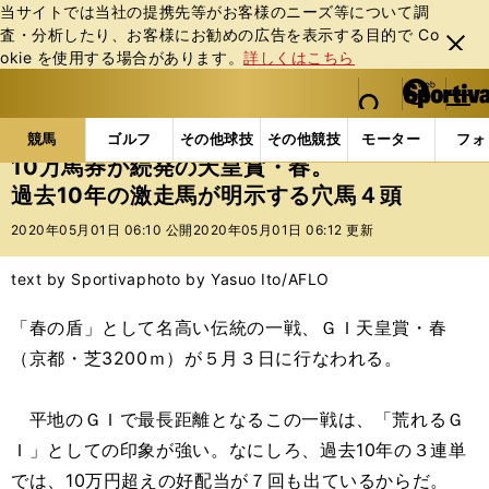
当サイトでは当社の提携先等がお客様のニーズ等について調
査・分析したり、お客様にお勧めの広告を表⽰する⽬的で Co
閉じ
okie を使⽤する場合があります。
詳しくはこちら
る
マイペ
web Sportiva (webスポルティーバ)
検索
メニュ
we
ー
競馬の記事一覧
競馬
10万馬券が続発の天皇賞・春
b
ジ
競馬
ゴルフ
その他球技
その他競技
モーター
フォ
ス
10万馬券が続発の天皇賞・春。
ポ
過去10年の激走馬が明示する穴馬４頭
ル
テ
2020年05月01日 06:10 公開
2020年05月01日 06:12 更新
ィ
ー
text by Sportiva
photo by Yasuo Ito/AFLO
バ
「春の盾」として名高い伝統の一戦、ＧＩ天皇賞・春
（京都・芝3200ｍ）が５月３日に行なわれる。
平地のＧＩで最長距離となるこの一戦は、「荒れるＧ
Ｉ」としての印象が強い。なにしろ、過去10年の３連単
では、10万円超えの好配当が７回も出ているからだ。