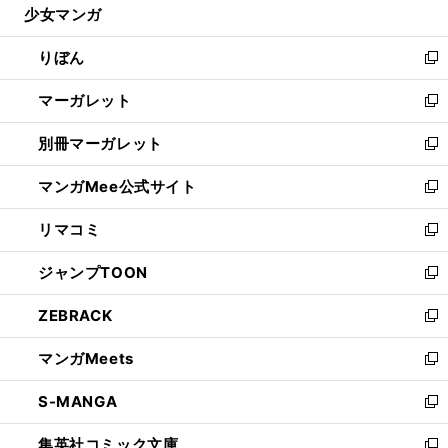
少女マンガ
く
で
ド
ィ
い
開
ウ
ン
ウ
りぼん
く
で
ド
ィ
新
開
ウ
ン
し
マーガレット
く
で
ド
い
新
開
ウ
ウ
し
別冊マーガレット
く
で
ィ
い
新
開
ン
ウ
し
マンガMee公式サイト
く
ド
ィ
い
新
ウ
ン
ウ
し
リマコミ
で
ド
ィ
い
新
開
ウ
ン
ウ
し
ジャンプTOON
く
で
ド
ィ
い
新
開
ウ
ン
ウ
し
ZEBRACK
く
で
ド
ィ
い
新
開
ウ
ン
ウ
し
マンガMeets
く
で
ド
ィ
い
新
開
ウ
ン
ウ
し
S-MANGA
く
で
ド
ィ
い
新
開
ウ
ン
ウ
し
集英社コミック文庫
く
で
ド
ィ
い