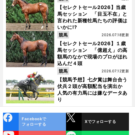
【セレクトセール2026】当歳
馬セッション 「目玉不在」と
言われた新種牡馬たちの評価は
いかに!?
競馬
2026.07.18更新
【セレクトセール2026】１歳
馬セッション 「億超え」の高
額馬のなかで現場のプロがほれ
込んだ４頭
競馬
2026.07.12更新
【競馬予想】七夕賞は舞台合う
伏兵２頭が高額配当を演出か
人気の有力馬には嫌なデータあ
り
cebo
X
Facebookで
Xでフォローする
ok
フォローする
uTube
LINE