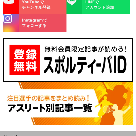
YouTubeで
LINEで
チャンネル登録
アカウント追加
stagra
Instagramで
m
フォローする