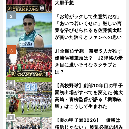
大胆予想
「お前がラクして生意気だな」
2
「あいつ若いくせに」厳しい言
葉を浴びせられるも佐藤慎太郎
が貫いた誇りとファンへの思い
J1全順位予想 識者５人が推す
3
優勝候補筆頭は？ J2降格の憂
き目に遭いそうな３クラブと
は？
4
【高校野球】創部10年目の甲子
園初出場がすべてを変えた 健大
高崎・青栁監督が語る「機動破
壊」はこうして生まれた
5
【夏の甲子園2026】「優勝は
横浜じゃない」 波乱必至の組み