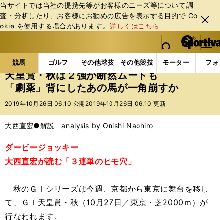
当サイトでは当社の提携先等がお客様のニーズ等について調
査・分析したり、お客様にお勧めの広告を表⽰する⽬的で Co
閉じ
okie を使⽤する場合があります。
詳しくはこちら
る
マイペ
web Sportiva (webスポルティーバ)
検索
メニュ
we
ー
競馬の記事一覧
競馬
天皇賞・秋は２強が断然ムー
b
ジ
競馬
ゴルフ
その他球技
その他競技
モーター
フォ
ス
天皇賞・秋は２強が断然ムードも
ポ
「劇薬」背にしたあの馬が一角崩すか
ル
テ
2019年10月26日 06:10 公開
2019年10月26日 06:10 更新
ィ
ー
大西直宏●解説 analysis by Onishi Naohiro
バ
ダービージョッキー
大西直宏が読む「３連単のヒモ穴」
秋のＧＩシリーズは今週、京都から東京に舞台を移し
て、ＧＩ天皇賞・秋（10月27日／東京・芝2000ｍ）が
行なわれます。