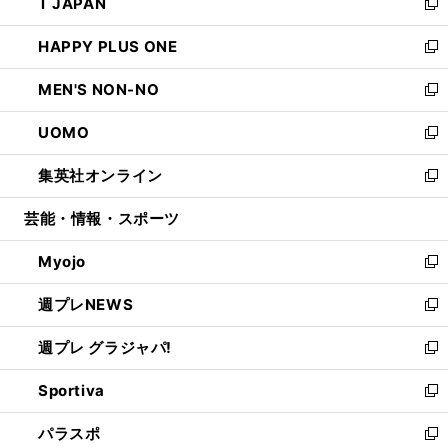
T JAPAN
く
で
ド
ィ
い
新
開
ウ
ン
ウ
し
HAPPY PLUS ONE
く
で
ド
ィ
い
新
開
ウ
ン
ウ
し
MEN'S NON-NO
く
で
ド
ィ
い
新
開
ウ
ン
ウ
し
UOMO
く
で
ド
ィ
い
新
開
ウ
ン
ウ
し
集英社オンライン
く
で
ド
ィ
い
新
開
ウ
ン
ウ
し
芸能・情報・スポーツ
く
で
ド
ィ
い
開
ウ
ン
ウ
Myojo
く
で
ド
ィ
新
開
ウ
ン
し
週プレNEWS
く
で
ド
い
新
開
ウ
ウ
し
週プレ グラジャパ!
く
で
ィ
い
新
開
ン
ウ
し
Sportiva
く
ド
ィ
い
新
ウ
ン
ウ
し
パラスポ
で
ド
ィ
い
新