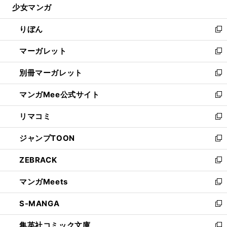
少女マンガ
く
で
ド
ィ
い
開
ウ
ン
ウ
りぼん
く
で
ド
ィ
新
開
ウ
ン
し
マーガレット
く
で
ド
い
新
開
ウ
ウ
し
別冊マーガレット
く
で
ィ
い
新
開
ン
ウ
し
マンガMee公式サイト
く
ド
ィ
い
新
ウ
ン
ウ
し
リマコミ
で
ド
ィ
い
新
開
ウ
ン
ウ
し
ジャンプTOON
く
で
ド
ィ
い
新
開
ウ
ン
ウ
し
ZEBRACK
く
で
ド
ィ
い
新
開
ウ
ン
ウ
し
マンガMeets
く
で
ド
ィ
い
新
開
ウ
ン
ウ
し
S-MANGA
く
で
ド
ィ
い
新
開
ウ
ン
ウ
し
集英社コミック文庫
く
で
ド
ィ
い