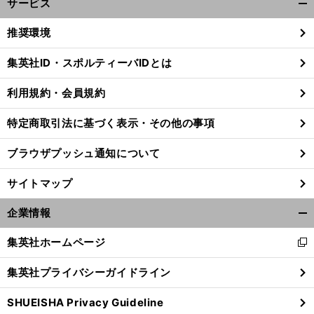
サービス
開
く/
推奨環境
閉
じ
集英社ID・スポルティーバIDとは
る
利用規約・会員規約
・
。
前
へ
特定商取引法に基づく表示・その他の事項
ブラウザプッシュ通知について
サイトマップ
企業情報
開
く/
集英社ホームページ
新
閉
し
じ
集英社プライバシーガイドライン
い
る
ウ
SHUEISHA Privacy Guideline
ィ