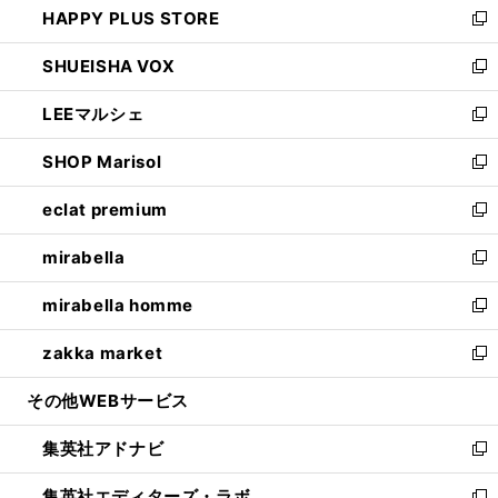
HAPPY PLUS STORE
ド
ィ
い
新
ウ
ン
ウ
し
SHUEISHA VOX
で
ド
ィ
い
新
開
ウ
ン
ウ
し
LEEマルシェ
く
で
ド
ィ
い
新
開
ウ
ン
ウ
し
SHOP Marisol
く
で
ド
ィ
い
新
開
ウ
ン
ウ
し
eclat premium
く
で
ド
ィ
い
新
開
ウ
ン
ウ
し
mirabella
く
で
ド
ィ
い
新
開
ウ
ン
ウ
し
mirabella homme
く
で
ド
ィ
い
新
開
ウ
ン
ウ
し
zakka market
く
で
ド
ィ
い
新
開
ウ
ン
ウ
し
その他WEBサービス
く
で
ド
ィ
い
開
ウ
ン
ウ
集英社アドナビ
く
で
ド
ィ
新
開
ウ
ン
し
集英社エディターズ・ラボ
く
で
ド