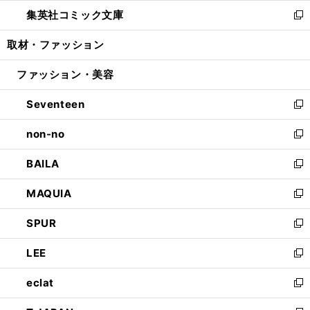
ウ
ン
ウ
し
集英社コミック文庫
く
で
ド
ィ
い
新
開
ウ
ン
ウ
し
取材・ファッション
く
で
ド
ィ
い
開
ウ
ン
ウ
ファッション・美容
く
で
ド
ィ
開
ウ
ン
Seventeen
く
で
ド
新
開
ウ
し
non-no
く
で
い
新
開
ウ
し
BAILA
く
ィ
い
新
ン
ウ
し
MAQUIA
ド
ィ
い
新
ウ
ン
ウ
し
SPUR
で
ド
ィ
い
新
開
ウ
ン
ウ
し
LEE
く
で
ド
ィ
い
新
開
ウ
ン
ウ
し
eclat
く
で
ド
ィ
い
新
開
ウ
ン
ウ
し