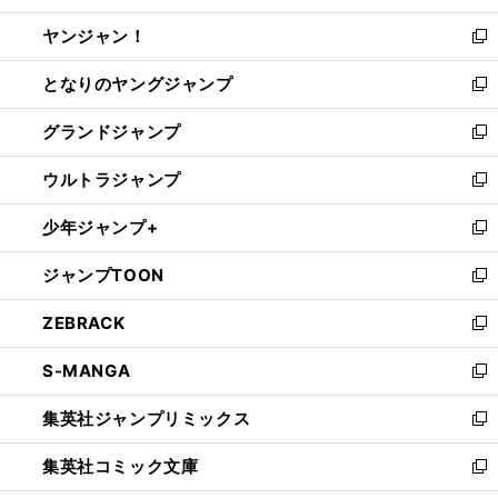
開
ウ
ウ
し
ヤンジャン！
く
で
ィ
い
新
開
ン
ウ
し
となりのヤングジャンプ
く
ド
ィ
い
新
ウ
ン
ウ
し
グランドジャンプ
で
ド
ィ
い
新
開
ウ
ン
ウ
し
ウルトラジャンプ
く
で
ド
ィ
い
新
開
ウ
ン
ウ
し
少年ジャンプ+
く
で
ド
ィ
い
新
開
ウ
ン
ウ
し
ジャンプTOON
く
で
ド
ィ
い
新
開
ウ
ン
ウ
し
ZEBRACK
く
で
ド
ィ
い
新
開
ウ
ン
ウ
し
S-MANGA
く
で
ド
ィ
い
新
開
ウ
ン
ウ
し
集英社ジャンプリミックス
く
で
ド
ィ
い
新
開
ウ
ン
ウ
し
集英社コミック文庫
く
で
ド
ィ
い
新
開
ウ
ン
ウ
し