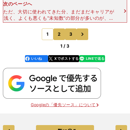
次のページへ
ただ、大切に使われてきた分、まだまだキャリアが
浅く、よくも悪くも"未知数"の部分が多いのが、今
のサートゥルナーリアです。 そして今回、唯一負
けてしまったＧＩ日本ダービー（４着。５月26日
次
1
2
3
のページへ
／東京・芝24
1 / 3
いいね
Xでポストする
LINEで送る
line
faceboo
x
k
Googleの「優先ソース」について