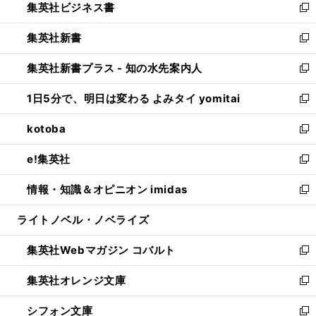
集英社ビジネス書
く
で
ド
い
新
開
ウ
ウ
し
集英社新書
く
で
ィ
い
新
開
ン
ウ
し
集英社新書プラス - 知の水先案内人
く
ド
ィ
い
新
ウ
ン
ウ
し
1日5分で、明日は変わる よみタイ yomitai
で
ド
ィ
い
新
開
ウ
ン
ウ
し
kotoba
く
で
ド
ィ
い
新
開
ウ
ン
ウ
し
e!集英社
く
で
ド
ィ
い
新
開
ウ
ン
ウ
し
情報・知識＆オピニオン imidas
く
で
ド
ィ
い
新
開
ウ
ン
ウ
し
ライトノベル・ノベライズ
く
で
ド
ィ
い
開
ウ
ン
ウ
集英社Webマガジン コバルト
く
で
ド
ィ
新
開
ウ
ン
し
集英社オレンジ文庫
く
で
ド
い
新
開
ウ
ウ
し
シフォン文庫
く
で
ィ
い
新