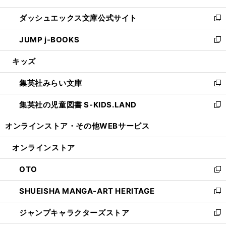
開
ン
ウ
し
ダッシュエックス文庫公式サイト
く
ド
ィ
い
新
ウ
ン
ウ
し
JUMP j-BOOKS
で
ド
ィ
い
新
開
ウ
ン
ウ
し
キッズ
く
で
ド
ィ
い
開
ウ
ン
ウ
集英社みらい文庫
く
で
ド
ィ
新
開
ウ
ン
し
集英社の児童図書 S-KIDS.LAND
く
で
ド
い
新
開
ウ
ウ
し
オンラインストア・
その他WEBサービス
く
で
ィ
い
開
ン
ウ
オンラインストア
く
ド
ィ
ウ
ン
OTO
で
ド
新
開
ウ
し
SHUEISHA MANGA-ART HERITAGE
く
で
い
新
開
ウ
し
ジャンプキャラクターズストア
く
ィ
い
新
ン
ウ
し