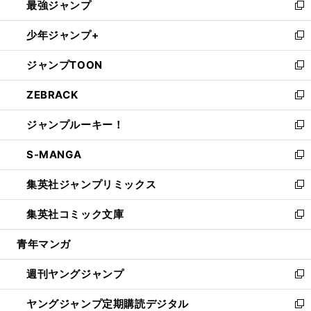
最強ジャンプ
ド
ィ
い
新
ウ
ン
ウ
し
少年ジャンプ+
で
ド
ィ
い
新
開
ウ
ン
ウ
し
ジャンプTOON
く
で
ド
ィ
い
新
開
ウ
ン
ウ
し
ZEBRACK
く
で
ド
ィ
い
新
開
ウ
ン
ウ
し
ジャンプルーキー！
く
で
ド
ィ
い
新
開
ウ
ン
ウ
し
S-MANGA
く
で
ド
ィ
い
新
開
ウ
ン
ウ
し
集英社ジャンプリミックス
く
で
ド
ィ
い
新
開
ウ
ン
ウ
し
集英社コミック文庫
く
で
ド
ィ
い
新
開
ウ
ン
ウ
し
青年マンガ
く
で
ド
ィ
い
開
ウ
ン
ウ
週刊ヤングジャンプ
く
で
ド
ィ
新
開
ウ
ン
し
ヤングジャンプ定期購読デジタル
く
で
ド
い
新