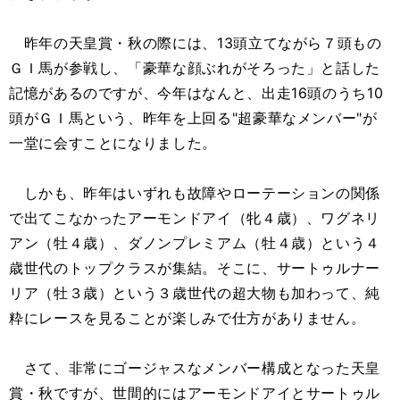
昨年の天皇賞・秋の際には、13頭立てながら７頭もの
ＧＩ馬が参戦し、「豪華な顔ぶれがそろった」と話した
記憶があるのですが、今年はなんと、出走16頭のうち10
頭がＧＩ馬という、昨年を上回る"超豪華なメンバー"が
一堂に会すことになりました。
しかも、昨年はいずれも故障やローテーションの関係
で出てこなかったアーモンドアイ（牝４歳）、ワグネリ
アン（牡４歳）、ダノンプレミアム（牡４歳）という４
歳世代のトップクラスが集結。そこに、サートゥルナー
リア（牡３歳）という３歳世代の超大物も加わって、純
粋にレースを見ることが楽しみで仕方がありません。
さて、非常にゴージャスなメンバー構成となった天皇
賞・秋ですが、世間的にはアーモンドアイとサートゥル