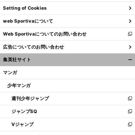
ン
Setting of Cookies
ド
ウ
web Sportivaについて
で
開
Web Sportivaについてのお問い合わせ
く
新
し
広告についてのお問い合わせ
い
ウ
集英社サイト
ィ
開
ン
く/
マンガ
ド
閉
ウ
じ
少年マンガ
で
る
開
週刊少年ジャンプ
く
新
し
ジャンプSQ
い
新
ウ
し
Vジャンプ
ィ
い
新
ン
ウ
し