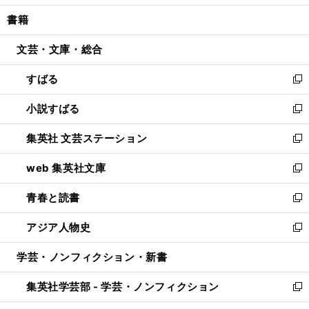
開
ウ
ン
ウ
し
書籍
く
で
ド
ィ
い
開
ウ
ン
ウ
文芸・文庫・総合
く
で
ド
ィ
開
ウ
ン
すばる
く
で
ド
新
開
ウ
し
小説すばる
く
で
い
新
開
ウ
し
集英社 文芸ステーション
く
ィ
い
新
ン
ウ
し
web 集英社文庫
ド
ィ
い
新
ウ
ン
ウ
し
青春と読書
で
ド
ィ
い
新
開
ウ
ン
ウ
し
アジア人物史
く
で
ド
ィ
い
新
開
ウ
ン
ウ
し
学芸・ノンフィクション・新書
く
で
ド
ィ
い
開
ウ
ン
ウ
集英社学芸部 - 学芸・ノンフィクション
く
で
ド
ィ
新
開
ウ
ン
し