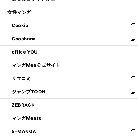
新
開
ウ
ン
ウ
し
女性マンガ
く
で
ド
ィ
い
開
ウ
ン
ウ
Cookie
く
で
ド
ィ
新
開
ウ
ン
し
Cocohana
く
で
ド
い
新
開
ウ
ウ
し
office YOU
く
で
ィ
い
新
開
ン
ウ
し
マンガMee公式サイト
く
ド
ィ
い
新
ウ
ン
ウ
し
リマコミ
で
ド
ィ
い
新
開
ウ
ン
ウ
し
ジャンプTOON
く
で
ド
ィ
い
新
開
ウ
ン
ウ
し
ZEBRACK
く
で
ド
ィ
い
新
開
ウ
ン
ウ
し
マンガMeets
く
で
ド
ィ
い
新
開
ウ
ン
ウ
し
S-MANGA
く
で
ド
ィ
い
新
開