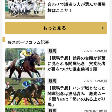
合わせで識者５人が選んだ優勝
校はここだ！
もっと見る
各スポーツコラム記事
競馬
2026.07.26更新
【競馬予想】伏兵の台頭が頻繁
に見られる関屋記念 穴党記者
が目をつけた激走候補２頭
競馬
2026.07.25更新
【競馬予想】ハンデ戦となった
関屋記念は波乱含み 激走ムー
ド漂うのは「勢いのある上がり
馬」
競馬
2026.07.18更新