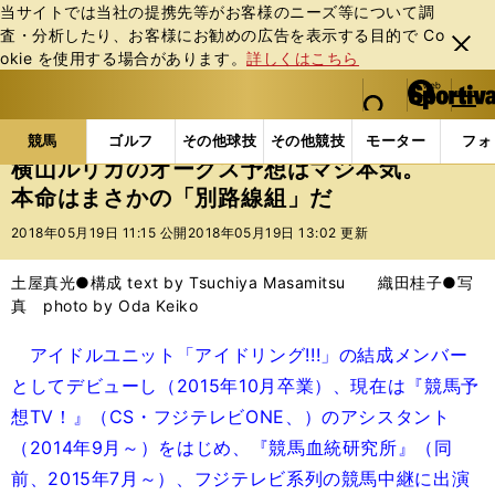
当サイトでは当社の提携先等がお客様のニーズ等について調
査・分析したり、お客様にお勧めの広告を表⽰する⽬的で Co
閉じ
okie を使⽤する場合があります。
詳しくはこちら
る
マイペ
web Sportiva (webスポルティーバ)
検索
メニュ
we
ー
競馬の記事一覧
競馬
横山ルリカのオークス予想は
b
ジ
競馬
ゴルフ
その他球技
その他競技
モーター
フォ
ス
横山ルリカのオークス予想はマジ本気。
ポ
本命はまさかの「別路線組」だ
ル
テ
2018年05月19日 11:15 公開
2018年05月19日 13:02 更新
ィ
ー
土屋真光●構成 text by Tsuchiya Masamitsu 織田桂子●写
バ
真 photo by Oda Keiko
アイドルユニット「アイドリング!!!」の結成メンバー
としてデビューし（2015年10月卒業）、現在は『競馬予
想TV！』（CS・フジテレビONE、）のアシスタント
（2014年9月～）をはじめ、『競馬血統研究所』（同
前、2015年7月～）、フジテレビ系列の競馬中継に出演