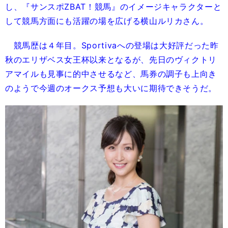
し、『サンスポZBAT！競馬』のイメージキャラクターと
して競馬方面にも活躍の場を広げる横山ルリカさん。
競馬歴は４年目。Sportivaへの登場は大好評だった昨
秋のエリザベス女王杯以来となるが、先日のヴィクトリ
アマイルも見事に的中させるなど、馬券の調子も上向き
のようで今週のオークス予想も大いに期待できそうだ。