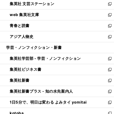
集英社 文芸ステーション
く
ィ
い
新
ン
ウ
し
web 集英社文庫
ド
ィ
い
新
ウ
ン
ウ
し
青春と読書
で
ド
ィ
い
新
開
ウ
ン
ウ
し
アジア人物史
く
で
ド
ィ
い
新
開
ウ
ン
ウ
し
学芸・ノンフィクション・新書
く
で
ド
ィ
い
開
ウ
ン
ウ
集英社学芸部 - 学芸・ノンフィクション
く
で
ド
ィ
新
開
ウ
ン
し
集英社ビジネス書
く
で
ド
い
新
開
ウ
ウ
し
集英社新書
く
で
ィ
い
新
開
ン
ウ
し
集英社新書プラス - 知の水先案内人
く
ド
ィ
い
新
ウ
ン
ウ
し
1日5分で、明日は変わる よみタイ yomitai
で
ド
ィ
い
新
開
ウ
ン
ウ
し
kotoba
く
で
ド
ィ