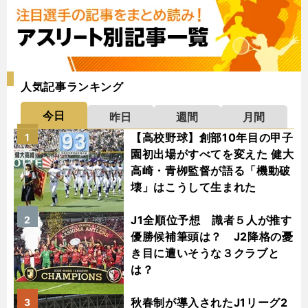
人気記事ランキング
今日
昨日
週間
月間
【高校野球】創部10年目の甲子
1
園初出場がすべてを変えた 健大
高崎・青栁監督が語る「機動破
壊」はこうして生まれた
J1全順位予想 識者５人が推す
2
優勝候補筆頭は？ J2降格の憂
き目に遭いそうな３クラブと
は？
秋春制が導入されたJ1リーグ2
3