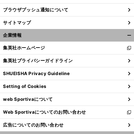
ブラウザプッシュ通知について
サイトマップ
企業情報
開
く/
集英社ホームページ
新
閉
し
じ
集英社プライバシーガイドライン
い
る
ウ
SHUEISHA Privacy Guideline
ィ
ン
Setting of Cookies
ド
ウ
web Sportivaについて
で
開
Web Sportivaについてのお問い合わせ
く
新
し
広告についてのお問い合わせ
い
ウ