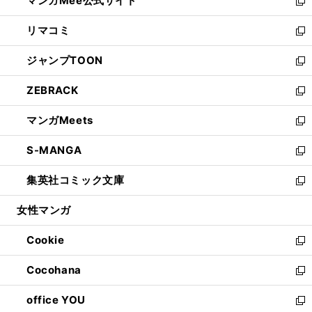
マンガMee公式サイト
く
ド
ィ
い
新
ウ
ン
ウ
し
リマコミ
で
ド
ィ
い
新
開
ウ
ン
ウ
し
ジャンプTOON
く
で
ド
ィ
い
新
開
ウ
ン
ウ
し
ZEBRACK
く
で
ド
ィ
い
新
開
ウ
ン
ウ
し
マンガMeets
く
で
ド
ィ
い
新
開
ウ
ン
ウ
し
S-MANGA
く
で
ド
ィ
い
新
開
ウ
ン
ウ
し
集英社コミック文庫
く
で
ド
ィ
い
新
開
ウ
ン
ウ
し
女性マンガ
く
で
ド
ィ
い
開
ウ
ン
ウ
Cookie
く
で
ド
ィ
新
開
ウ
ン
し
Cocohana
く
で
ド
い
新
開
ウ
ウ
し
office YOU
く
で
ィ
い
新