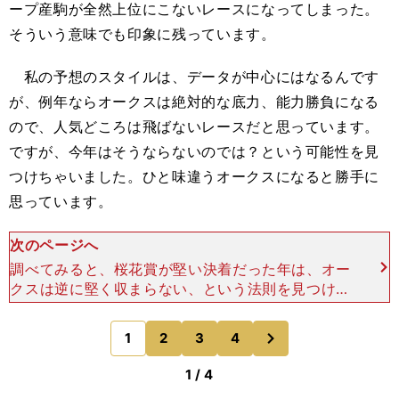
ープ産駒が全然上位にこないレースになってしまった。
そういう意味でも印象に残っています。
私の予想のスタイルは、データが中心にはなるんです
が、例年ならオークスは絶対的な底力、能力勝負になる
ので、人気どころは飛ばないレースだと思っています。
ですが、今年はそうならないのでは？という可能性を見
つけちゃいました。ひと味違うオークスになると勝手に
思っています。
次のページへ
調べてみると、桜花賞が堅い決着だった年は、オー
クスは逆に堅く収まらない、という法則を見つけた
んです。 2001年の桜花賞は１着が１番人気、２
着が４番人気、３着が２番人気で堅く決まったので
次
1
2
3
4
のページへ
すが、オーク
1 / 4