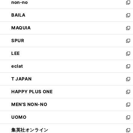
non-no
く
で
い
新
開
ウ
し
BAILA
く
ィ
い
新
ン
ウ
し
MAQUIA
ド
ィ
い
新
ウ
ン
ウ
し
SPUR
で
ド
ィ
い
新
開
ウ
ン
ウ
し
LEE
く
で
ド
ィ
い
新
開
ウ
ン
ウ
し
eclat
く
で
ド
ィ
い
新
開
ウ
ン
ウ
し
T JAPAN
く
で
ド
ィ
い
新
開
ウ
ン
ウ
し
HAPPY PLUS ONE
く
で
ド
ィ
い
新
開
ウ
ン
ウ
し
MEN'S NON-NO
く
で
ド
ィ
い
新
開
ウ
ン
ウ
し
UOMO
く
で
ド
ィ
い
新
開
ウ
ン
ウ
し
集英社オンライン
く
で
ド
ィ
い
新