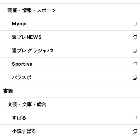
開
ウ
ン
ウ
し
芸能・情報・スポーツ
く
で
ド
ィ
い
開
ウ
ン
ウ
Myojo
く
で
ド
ィ
新
開
ウ
ン
し
週プレNEWS
く
で
ド
い
新
開
ウ
ウ
し
週プレ グラジャパ!
く
で
ィ
い
新
開
ン
ウ
し
Sportiva
く
ド
ィ
い
新
ウ
ン
ウ
し
パラスポ
で
ド
ィ
い
新
開
ウ
ン
ウ
し
書籍
く
で
ド
ィ
い
開
ウ
ン
ウ
文芸・文庫・総合
く
で
ド
ィ
開
ウ
ン
すばる
く
で
ド
新
開
ウ
し
小説すばる
く
で
い
新
開
ウ
し