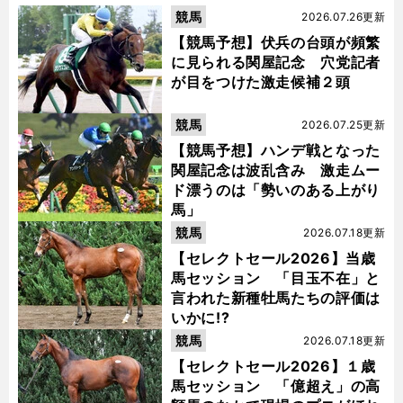
競馬
2026.07.26更新
【競馬予想】伏兵の台頭が頻繁
に見られる関屋記念 穴党記者
が目をつけた激走候補２頭
競馬
2026.07.25更新
【競馬予想】ハンデ戦となった
関屋記念は波乱含み 激走ムー
ド漂うのは「勢いのある上がり
馬」
競馬
2026.07.18更新
【セレクトセール2026】当歳
馬セッション 「目玉不在」と
言われた新種牡馬たちの評価は
いかに!?
競馬
2026.07.18更新
【セレクトセール2026】１歳
馬セッション 「億超え」の高