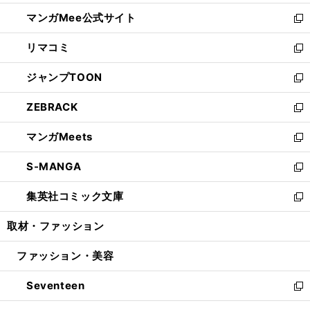
開
ン
ウ
し
マンガMee公式サイト
く
ド
ィ
い
新
ウ
ン
ウ
し
リマコミ
で
ド
ィ
い
新
開
ウ
ン
ウ
し
ジャンプTOON
く
で
ド
ィ
い
新
開
ウ
ン
ウ
し
ZEBRACK
く
で
ド
ィ
い
新
開
ウ
ン
ウ
し
マンガMeets
く
で
ド
ィ
い
新
開
ウ
ン
ウ
し
S-MANGA
く
で
ド
ィ
い
新
開
ウ
ン
ウ
し
集英社コミック文庫
く
で
ド
ィ
い
新
開
ウ
ン
ウ
し
取材・ファッション
く
で
ド
ィ
い
開
ウ
ン
ウ
ファッション・美容
く
で
ド
ィ
開
ウ
ン
Seventeen
く
で
ド
新
開
ウ
し