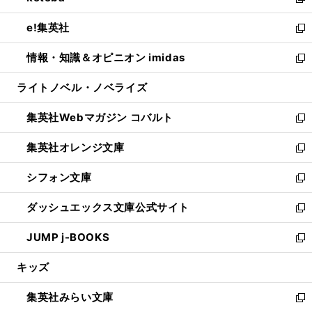
い
新
開
ウ
ン
ウ
し
e!集英社
く
で
ド
ィ
い
新
開
ウ
ン
ウ
し
情報・知識＆オピニオン imidas
く
で
ド
ィ
い
新
開
ウ
ン
ウ
し
ライトノベル・ノベライズ
く
で
ド
ィ
い
開
ウ
ン
ウ
集英社Webマガジン コバルト
く
で
ド
ィ
新
開
ウ
ン
し
集英社オレンジ文庫
く
で
ド
い
新
開
ウ
ウ
し
シフォン文庫
く
で
ィ
い
新
開
ン
ウ
し
ダッシュエックス文庫公式サイト
く
ド
ィ
い
新
ウ
ン
ウ
し
JUMP j-BOOKS
で
ド
ィ
い
新
開
ウ
ン
ウ
し
キッズ
く
で
ド
ィ
い
開
ウ
ン
ウ
集英社みらい文庫
く
で
ド
ィ
新