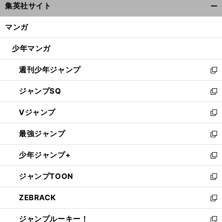
集英社サイト
ィ
開
ン
く/
マンガ
ド
閉
ウ
じ
少年マンガ
で
る
開
週刊少年ジャンプ
く
新
し
ジャンプSQ
い
新
ウ
し
Vジャンプ
ィ
い
新
ン
ウ
し
最強ジャンプ
ド
ィ
い
新
ウ
ン
ウ
し
少年ジャンプ+
で
ド
ィ
い
新
開
ウ
ン
ウ
し
ジャンプTOON
く
で
ド
ィ
い
新
開
ウ
ン
ウ
し
ZEBRACK
く
で
ド
ィ
い
新
開
ウ
ン
ウ
し
ジャンプルーキー！
く
で
ド
ィ
い
新