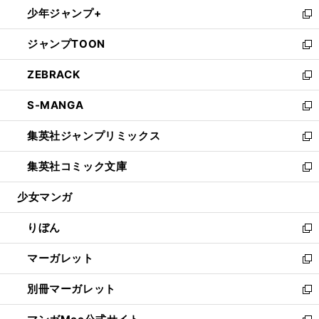
ウ
し
少年ジャンプ+
く
で
ド
ィ
い
新
開
ウ
ン
ウ
し
ジャンプTOON
く
で
ド
ィ
い
新
開
ウ
ン
ウ
し
ZEBRACK
く
で
ド
ィ
い
新
開
ウ
ン
ウ
し
S-MANGA
く
で
ド
ィ
い
新
開
ウ
ン
ウ
し
集英社ジャンプリミックス
く
で
ド
ィ
い
新
開
ウ
ン
ウ
し
集英社コミック文庫
く
で
ド
ィ
い
新
開
ウ
ン
ウ
し
少女マンガ
く
で
ド
ィ
い
開
ウ
ン
ウ
りぼん
く
で
ド
ィ
新
開
ウ
ン
し
マーガレット
く
で
ド
い
新
開
ウ
ウ
し
別冊マーガレット
く
で
ィ
い
新
開
ン
ウ
し