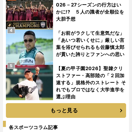
026－27シーズンの行方はい
かに!? ５人の識者が全順位を
大胆予想
4
「お前がラクして生意気だな」
「あいつ若いくせに」厳しい言
葉を浴びせられるも佐藤慎太郎
が貫いた誇りとファンへの思い
5
【夏の甲子園2026】聖隷クリ
ストファー・高部陸の「２回加
速する」規格外のストレート そ
れでもプロではなく大学進学を
選ぶ理由
もっと見る
各スポーツコラム記事