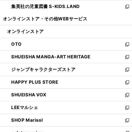
開
ウ
ン
し
集英社の児童図書 S-KIDS.LAND
く
で
ド
い
新
開
ウ
ウ
し
オンラインストア・
その他WEBサービス
く
で
ィ
い
開
ン
ウ
オンラインストア
く
ド
ィ
ウ
ン
OTO
で
ド
新
開
ウ
し
SHUEISHA MANGA-ART HERITAGE
く
で
い
新
開
ウ
し
ジャンプキャラクターズストア
く
ィ
い
新
ン
ウ
し
HAPPY PLUS STORE
ド
ィ
い
新
ウ
ン
ウ
し
SHUEISHA VOX
で
ド
ィ
い
新
開
ウ
ン
ウ
し
LEEマルシェ
く
で
ド
ィ
い
新
開
ウ
ン
ウ
し
SHOP Marisol
く
で
ド
ィ
い
新
開
ウ
ン
ウ
し