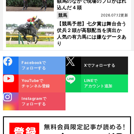
額馬のなかで現場のプロがほれ
込んだ４頭
競馬
2026.07.12更新
【競馬予想】七夕賞は舞台合う
伏兵２頭が高額配当を演出か
人気の有力馬には嫌なデータあ
り
cebo
X
Facebookで
Xでフォローする
ok
フォローする
uTube
LINE
YouTubeで
LINEで
チャンネル登録
アカウント追加
stagra
Instagramで
m
フォローする