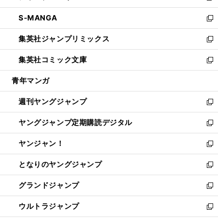
開
ウ
ン
ウ
し
S-MANGA
く
で
ド
ィ
い
新
開
ウ
ン
ウ
し
集英社ジャンプリミックス
く
で
ド
ィ
い
新
開
ウ
ン
ウ
し
集英社コミック文庫
く
で
ド
ィ
い
新
開
ウ
ン
ウ
し
青年マンガ
く
で
ド
ィ
い
開
ウ
ン
ウ
週刊ヤングジャンプ
く
で
ド
ィ
新
開
ウ
ン
し
ヤングジャンプ定期購読デジタル
く
で
ド
い
新
開
ウ
ウ
し
ヤンジャン！
く
で
ィ
い
新
開
ン
ウ
し
となりのヤングジャンプ
く
ド
ィ
い
新
ウ
ン
ウ
し
グランドジャンプ
で
ド
ィ
い
新
開
ウ
ン
ウ
し
ウルトラジャンプ
く
で
ド
ィ
い
新
開
ウ
ン