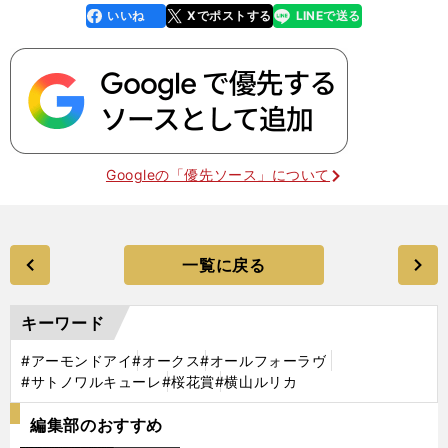
いいね
Xでポストする
LINEで送る
line
faceboo
x
k
Googleの「優先ソース」について
一覧に戻る
キーワード
#アーモンドアイ
#オークス
#オールフォーラヴ
#サトノワルキューレ
#桜花賞
#横山ルリカ
編集部のおすすめ