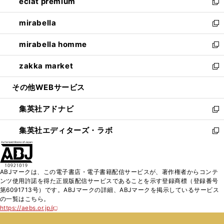
eclat premium
く
で
ド
ィ
い
新
開
ウ
ン
ウ
し
mirabella
く
で
ド
ィ
い
新
開
ウ
ン
ウ
し
mirabella homme
く
で
ド
ィ
い
新
開
ウ
ン
ウ
し
zakka market
く
で
ド
ィ
い
新
開
ウ
ン
ウ
し
その他WEBサービス
く
で
ド
ィ
い
開
ウ
ン
ウ
集英社アドナビ
く
で
ド
ィ
新
開
ウ
ン
し
集英社エディターズ・ラボ
く
で
ド
い
新
開
ウ
ウ
し
く
で
ィ
い
開
ン
ウ
ABJマークは、この電子書店・電子書籍配信サービスが、著作権者からコンテ
く
ド
ィ
ンツ使用許諾を得た正規版配信サービスであることを示す登録商標（登録番号
ウ
ン
第6091713号）です。ABJマークの詳細、ABJマークを掲示しているサービス
で
ド
の一覧はこちら。
開
ウ
https://aebs.or.jp/
新
く
で
し