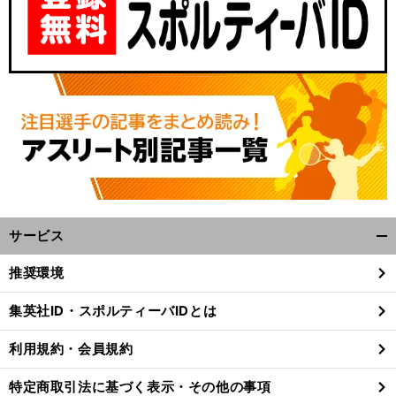
サービス
、
侮
」
開
前
へ
く/
推奨環境
閉
じ
集英社ID・スポルティーバIDとは
る
利用規約・会員規約
特定商取引法に基づく表示・その他の事項