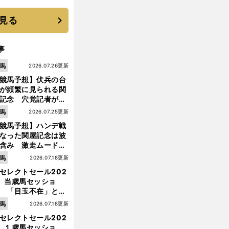
と楽しさ
見る
事
馬
2026.07.26更新
競馬予想】伏兵の台
が頻繁に見られる関
記念 穴党記者が目
つけた激走候補２頭
馬
2026.07.25更新
競馬予想】ハンデ戦
なった関屋記念は波
含み 激走ムード漂
のは「勢いのある上
馬
2026.07.18更新
り馬」
セレクトセール202
】当歳馬セッショ
 「目玉不在」と言
れた新種牡馬たちの
馬
2026.07.18更新
価はいかに!?
前
セレクトセール202
へ
】１歳馬セッショ