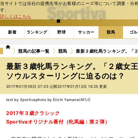
当サイトでは当社の提携先等がお客様のニーズ等について調査・分析し
web Sportiva (webスポルティーバ)
す。
詳しくはこちら
新着
ランキング
野球
サッカー
競馬
ゴル
we
競馬の記事一覧
競馬
最新３歳牝馬ランキング。「
b
ス
最新３歳牝馬ランキング。「２歳女
ポ
ル
ソウルスターリングに迫るのは？
テ
2017年01月06日 07:35 公開
2017年01月13日 16:25 更新
ィ
ー
バ
text by Sportiva
photo by Eiichi Yamane/AFLO
2017年３歳クラシック
Sportivaオリジナル番付（牝馬編：第２弾）