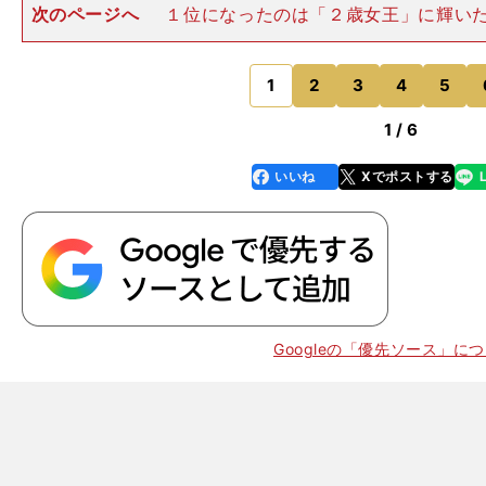
次のページへ
１位になったのは「２歳女王」に輝い
リング。３戦３勝と無敗での戴冠はもちろんのこと、ハ
決戦で見せたパフォーマンスが高評価につながった。市
コン競馬ライター）「阪神
1
2
3
4
5
のページへ
1 / 6
いいね
Xでポストする
line
faceboo
x
k
Googleの「優先ソース」に
。
年の運を呼べ