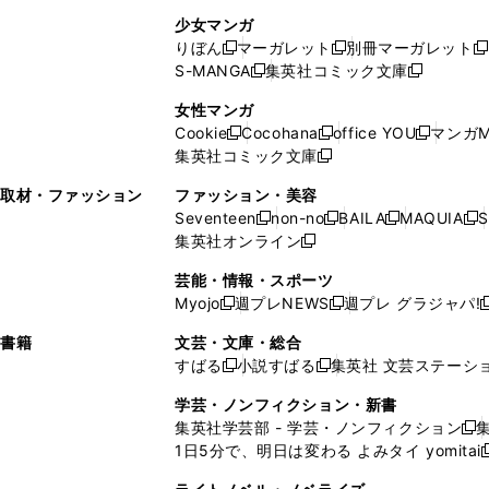
し
い
し
ン
ド
ド
ン
少女マンガ
い
ウ
い
ド
ウ
ウ
ド
りぼん
マーガレット
別冊マーガレット
新
新
新
ウ
ィ
ウ
ウ
で
で
ウ
S-MANGA
集英社コミック文庫
し
新
し
新
ィ
ン
ィ
で
開
開
で
い
し
い
し
ン
ド
ン
女性マンガ
開
く
く
開
ウ
い
ウ
い
ド
ウ
ド
Cookie
Cocohana
office YOU
マンガM
く
く
新
新
新
ィ
ウ
ィ
ウ
ウ
で
ウ
集英社コミック文庫
し
新
し
し
ン
ィ
ン
ィ
で
開
で
い
し
い
い
ド
ン
ド
ン
取材・ファッション
ファッション・美容
開
く
開
ウ
い
ウ
ウ
ウ
ド
ウ
ド
Seventeen
non-no
BAILA
MAQUIA
S
く
く
新
新
新
新
ィ
ウ
ィ
ィ
で
ウ
で
ウ
集英社オンライン
し
新
し
し
し
ン
ィ
ン
ン
開
で
開
で
い
し
い
い
い
ド
ン
ド
ド
芸能・情報・スポーツ
く
開
く
開
ウ
い
ウ
ウ
ウ
ウ
ド
ウ
ウ
Myojo
週プレNEWS
週プレ グラジャパ!
く
く
新
新
新
ィ
ウ
ィ
ィ
ィ
で
ウ
で
で
し
し
ン
ィ
ン
ン
ン
書籍
文芸・文庫・総合
開
で
開
開
い
い
ド
ン
ド
ド
ド
すばる
小説すばる
集英社 文芸ステーシ
く
開
く
く
新
新
ウ
ウ
ウ
ド
ウ
ウ
ウ
く
し
し
ィ
ィ
学芸・ノンフィクション・新書
で
ウ
で
で
で
い
い
ン
ン
集英社学芸部 - 学芸・ノンフィクション
開
で
開
開
開
新
ウ
ウ
ド
ド
1日5分で、明日は変わる よみタイ yomitai
く
開
く
く
く
し
新
ィ
ィ
ウ
ウ
く
い
ン
ン