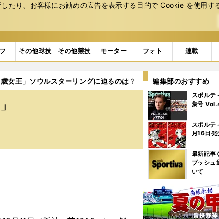
たり、お客様にお勧めの広告を表⽰する⽬的で Cookie を使⽤す
フ
その他球技
その他競技
モーター
フォト
連載
２歳女王」ソウルスターリングに迫るのは？
編集部のおすすめ
スポルテ
王」
集号 Vol
スポルテ
月16日発
最新記事
プッシュ
いて