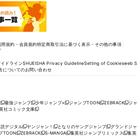
利用規約・会員規約
特定商取引法に基づく表示・その他の事項
プ
ガイドライン
SHUEISHA Privacy Guideline
Setting of Cookies
web 
告についてのお問い合わせ
プ
最強ジャンプ
少年ジャンプ+
ジャンプTOON
ZEBRACK
ジ
新
新
新
新
新
英社コミック文庫
し
新
し
し
し
し
い
い
し
い
い
い
ウ
ウ
い
ウ
ウ
ウ
購読デジタル
ヤンジャン！
となりのヤングジャンプ
グランドジ
新
新
新
ィ
ィ
ウ
ィ
ィ
ィ
プTOON
ZEBRACK
S-MANGA
集英社ジャンプリミックス
集英
新
し
新
し
新
し
新
ン
ン
ィ
ン
ン
ン