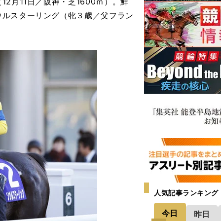
月11日／阪神・芝1600ｍ）。鮮
ウルスターリング（牝３歳／父フラン
人気記事ランキング
今日
昨日