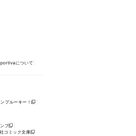
Sportivaについて
ャンプルーキー！
新
し
い
ウ
ャンプ
新
ィ
社コミック文庫
し
新
ン