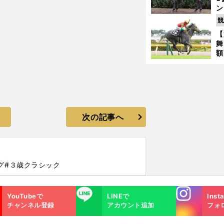
ン
馬
競
が
【
舞
額
の
タ
次の記事へ
グ
#３歳クラシック
Instagra
LINE
YouTubeで
LINEで
Inst
m
チャンネル登録
アカウント追加
フォ