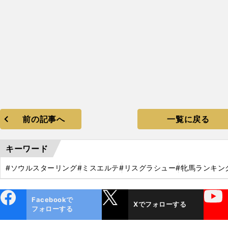
前の記事へ
一覧に戻る
キーワード
#ソウルスターリング
#ミスエルテ
#リスグラシュー
#牝馬ランキン
ebo
X
YouTube
Facebookで
Xでフォローする
ok
フォローする