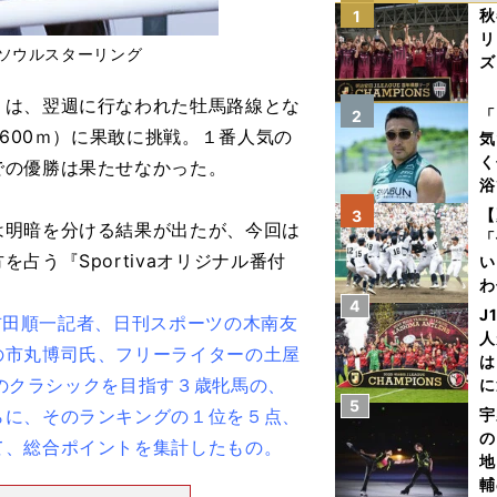
秋
1
リ
たソウルスターリング
ズ
は、翌週に行なわれた牡馬路線とな
を
「
2
1600ｍ）に果敢に挑戦。１番人気の
気
く
での優勝は果たせなかった。
浴
太
【
3
明暗を分ける結果が出たが、今回は
ァ
「
う『Sportivaオリジナル番付
い
わ
4
だ
J
の吉田順一記者、日刊スポーツの木南友
人
の市丸博司氏、フリーライターの土屋
は
春のクラシックを目指す３歳牝馬の、
に
5
と
らに、そのランキングの１位を５点、
宇
の
て、総合ポイントを集計したもの。
地
輔