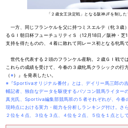
「２歳女王決定戦」となる阪神JFを制し
一方、同じフランケルを父に持つミスエルテ（牝３歳）
るＧＩ朝日杯フューチュリティＳ（12月18日／阪神・芝
支持を得たものの、４着に敗れて同レース初となる牝馬
世代を代表する２頭のフランケル産駒。２歳ＧＩ戦では
これらの成績を受けて、今春の３歳牝馬クラシックの行方を占
（
※
）』を発表したい。
※『Sportivaオリジナル番付』とは、デイリー馬三郎
輔記者、独自なデータを駆使するパソコン競馬ライター
真光氏、Sportiva編集部競馬班の５者それぞれが、今
現時点における実力・能力を分析しランキング付け。さ
２位を４点、３位を３点、４位を２点、５位を１点とし