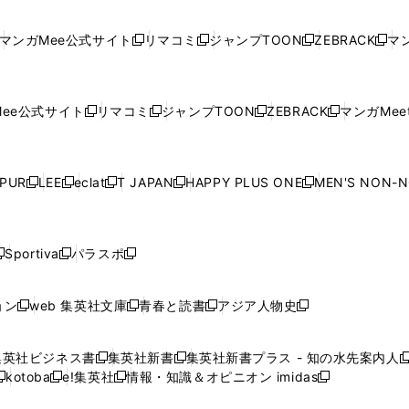
し
い
し
い
し
い
し
ド
ド
ン
ド
ド
ド
い
ウ
い
ウ
い
ウ
い
ウ
ウ
ド
ウ
ウ
ウ
マンガMee公式サイト
リマコミ
ジャンプTOON
ZEBRACK
マン
新
新
新
新
ウ
ィ
ウ
ィ
ウ
ィ
ウ
で
で
ウ
で
で
で
し
し
し
し
し
ィ
ン
ィ
ン
ィ
ン
ィ
開
開
で
開
開
開
い
い
い
い
い
ン
ド
ン
ド
ン
ド
ン
く
く
開
く
く
く
ウ
ウ
ウ
ウ
ウ
ド
ウ
ド
ウ
ド
ウ
ド
ee公式サイト
リマコミ
ジャンプTOON
ZEBRACK
マンガMeet
く
新
新
新
新
ィ
ィ
ィ
ィ
ィ
ウ
で
ウ
で
ウ
で
ウ
し
し
し
し
ン
ン
ン
ン
ン
で
開
で
開
で
開
で
い
い
い
い
ド
ド
ド
ド
ド
開
く
開
く
開
く
開
ウ
ウ
ウ
ウ
ウ
ウ
ウ
ウ
ウ
PUR
LEE
eclat
T JAPAN
HAPPY PLUS ONE
MEN'S NON-
く
く
く
く
新
新
新
新
新
ィ
ィ
ィ
ィ
で
で
で
で
で
し
し
し
し
し
ン
ン
ン
ン
開
開
開
開
開
い
い
い
い
い
ド
ド
ド
ド
く
く
く
く
く
ウ
ウ
ウ
ウ
ウ
ウ
ウ
ウ
ウ
Sportiva
パラスポ
新
新
ィ
ィ
ィ
ィ
ィ
で
で
で
で
し
し
し
ン
ン
ン
ン
ン
開
開
開
開
い
い
い
ド
ド
ド
ド
ド
ョン
web 集英社文庫
青春と読書
アジア人物史
く
く
く
く
新
新
新
新
ウ
ウ
ウ
ウ
ウ
ウ
ウ
ウ
し
し
し
し
ィ
ィ
ィ
で
で
で
で
で
い
い
い
い
ン
ン
ン
集英社ビジネス書
集英社新書
集英社新書プラス - 知の水先案内人
開
開
開
開
開
新
新
新
ウ
ウ
ウ
ウ
ド
ド
ド
kotoba
e!集英社
情報・知識＆オピニオン imidas
く
く
く
く
く
新
し
新
し
新
ィ
ィ
ィ
ィ
ウ
ウ
ウ
し
し
い
し
い
し
ン
ン
ン
ン