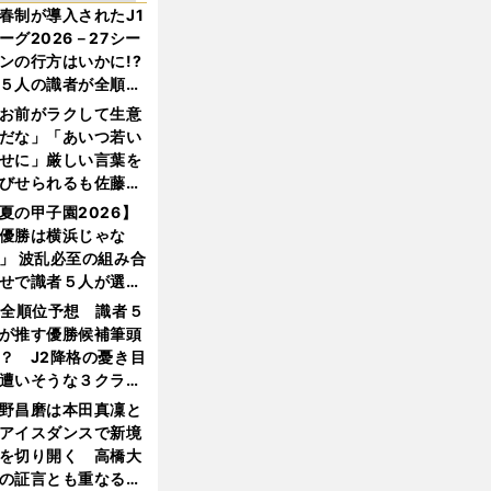
春制が導入されたJ1
ーグ2026－27シー
ンの行方はいかに!?
５人の識者が全順位
大胆予想
お前がラクして生意
だな」「あいつ若い
せに」厳しい言葉を
びせられるも佐藤慎
郎が貫いた誇りとフ
夏の甲子園2026】
ンへの思い
優勝は横浜じゃな
」 波乱必至の組み合
せで識者５人が選ん
優勝校はここだ！
1全順位予想 識者５
が推す優勝候補筆頭
？ J2降格の憂き目
遭いそうな３クラブ
は？
野昌磨は本田真凜と
アイスダンスで新境
を切り開く 高橋大
の証言とも重なる課