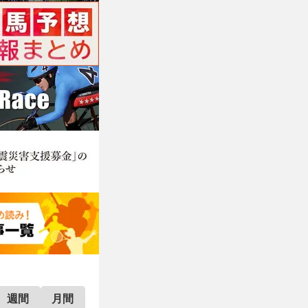
週間
月間