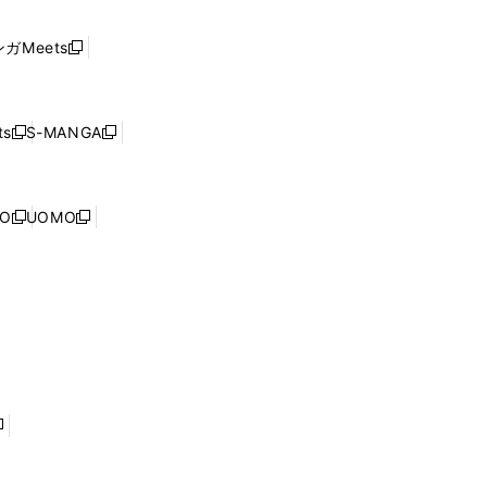
い
し
ド
ウ
い
ウ
ガMeets
新
ィ
ウ
で
し
ン
ィ
開
い
ド
ン
く
ウ
ウ
ド
s
S-MANGA
新
新
ィ
で
ウ
し
し
ン
開
で
い
い
ド
く
開
ウ
ウ
ウ
NO
UOMO
く
新
新
ィ
ィ
で
し
し
ン
ン
開
い
い
ド
ド
く
ウ
ウ
ウ
ウ
ィ
ィ
で
で
ン
ン
開
開
ド
ド
く
く
ウ
ウ
で
で
開
開
く
く
し
い