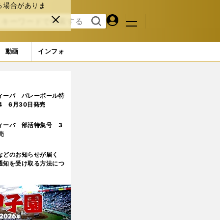
る場合がありま
マイペ
閉じ
検索
メニュ
ー
る
す
ジ
る
動画
インフォ
ィーバ バレーボール特
.4 6月30日発売
ィーバ 部活特集号 3
売
などのお知らせが届く
通知を受け取る方法につ