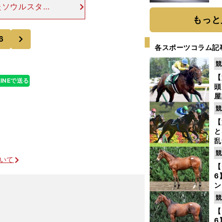
題
たソウルスター
イレベルな頂上
もっと
丸博司氏（パソ
次
6
各スポーツコラム記
競
【
LINEで送る
頭
屋
を
競
【
と
乱
う
競
ついて
が
【
6
ン
わ
競
評
中山金杯はコース適性◎のドレッドノータスから
【
6