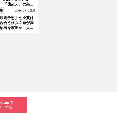
 「億超え」の高額
のなかで現場のプロ
馬
2026.07.12更新
ほれ込んだ４頭
競馬予想】七夕賞は
台合う伏兵２頭が高
配当を演出か 人気
有力馬には嫌なデー
あり
agramで
ローする