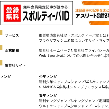
サービス
推奨環境
集英社ID・スポルティーバIDとは
ブラウザプッシュ通知について
サイトマッ
企業情報
集英社ホームページ
集英社プライバシー
新
Web Sportivaについてのお問い合わせ
広
し
新
い
し
集英社サイト
ウ
い
ィ
ウ
マンガ
少年マンガ
ン
ィ
週刊少年ジャンプ
ジャンプSQ
Vジャン
ド
ン
新
新
S-MANGA
集英社ジャンプリミックス
集
ウ
ド
新
し
し
新
で
ウ
し
い
い
し
青年マンガ
開
で
い
ウ
ウ
い
週刊ヤングジャンプ
ヤングジャンプ定期
新
く
開
ウ
ィ
ィ
ウ
ウルトラジャンプ
少年ジャンプ+
ジャン
新
し
新
く
ィ
ン
ン
ィ