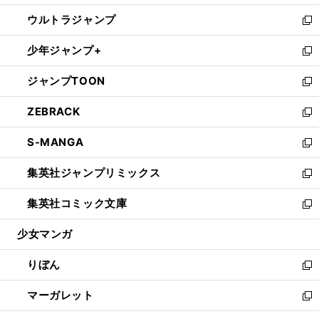
開
ウ
ン
ウ
し
ウルトラジャンプ
く
で
ド
ィ
い
新
開
ウ
ン
ウ
し
少年ジャンプ+
く
で
ド
ィ
い
新
開
ウ
ン
ウ
し
ジャンプTOON
く
で
ド
ィ
い
新
開
ウ
ン
ウ
し
ZEBRACK
く
で
ド
ィ
い
新
開
ウ
ン
ウ
し
S-MANGA
く
で
ド
ィ
い
新
開
ウ
ン
ウ
し
集英社ジャンプリミックス
く
で
ド
ィ
い
新
開
ウ
ン
ウ
し
集英社コミック文庫
く
で
ド
ィ
い
新
開
ウ
ン
ウ
し
少女マンガ
く
で
ド
ィ
い
開
ウ
ン
ウ
りぼん
く
で
ド
ィ
新
開
ウ
ン
し
マーガレット
く
で
ド
い
新
開
ウ
ウ
し