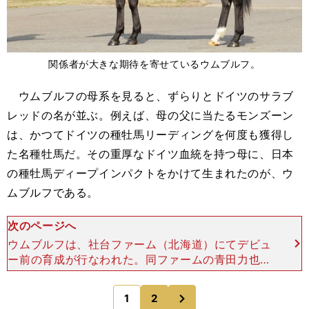
関係者が大きな期待を寄せているウムブルフ。
ウムブルフの母系を見ると、ずらりとドイツのサラブ
レッドの名が並ぶ。例えば、母の父に当たるモンズーン
は、かつてドイツの種牡馬リーディングを何度も獲得し
た名種牡馬だ。その重厚なドイツ血統を持つ母に、日本
の種牡馬ディープインパクトをかけて生まれたのが、ウ
ムブルフである。
次のページへ
ウムブルフは、社台ファーム（北海道）にてデビュ
ー前の育成が行なわれた。同ファームの青田力也氏
は、春の時点でこの馬の印象をこう語っていた。
「この血統を扱うのは初めてですが、まず馬っぷり
次
1
2
のページへ
のよさ（馬体の