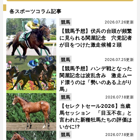
各スポーツコラム記事
競馬
2026.07.26更新
【競馬予想】伏兵の台頭が頻繁
に見られる関屋記念 穴党記者
が目をつけた激走候補２頭
競馬
2026.07.25更新
【競馬予想】ハンデ戦となった
関屋記念は波乱含み 激走ムー
ド漂うのは「勢いのある上がり
馬」
競馬
2026.07.18更新
【セレクトセール2026】当歳
馬セッション 「目玉不在」と
言われた新種牡馬たちの評価は
いかに!?
競馬
2026.07.18更新