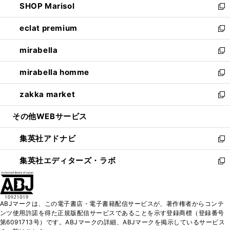
SHOP Marisol
く
で
ド
ィ
い
新
開
ウ
ン
ウ
し
eclat premium
く
で
ド
ィ
い
新
開
ウ
ン
ウ
し
mirabella
く
で
ド
ィ
い
新
開
ウ
ン
ウ
し
mirabella homme
く
で
ド
ィ
い
新
開
ウ
ン
ウ
し
zakka market
く
で
ド
ィ
い
新
開
ウ
ン
ウ
し
その他WEBサービス
く
で
ド
ィ
い
開
ウ
ン
ウ
集英社アドナビ
く
で
ド
ィ
新
開
ウ
ン
し
集英社エディターズ・ラボ
く
で
ド
い
新
開
ウ
ウ
し
く
で
ィ
い
開
ン
ウ
ABJマークは、この電子書店・電子書籍配信サービスが、著作権者からコンテ
く
ド
ィ
ンツ使用許諾を得た正規版配信サービスであることを示す登録商標（登録番号
ウ
ン
第6091713号）です。ABJマークの詳細、ABJマークを掲示しているサービス
で
ド