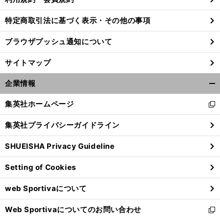
特定商取引法に基づく表示・その他の事項
前
ブラウザプッシュ通知について
馬
穴は
へ
サイトマップ
企業情報
開
く/
集英社ホームページ
新
閉
し
じ
集英社プライバシーガイドライン
い
る
ウ
SHUEISHA Privacy Guideline
ィ
ン
Setting of Cookies
ド
ウ
web Sportivaについて
で
開
Web Sportivaについてのお問い合わせ
く
新