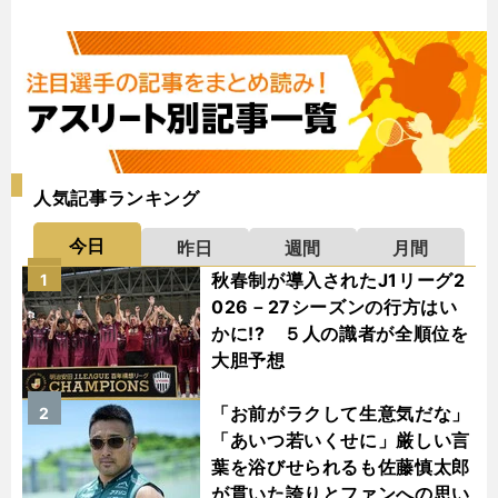
人気記事ランキング
今日
昨日
週間
月間
秋春制が導入されたJ1リーグ2
1
026－27シーズンの行方はい
かに!? ５人の識者が全順位を
大胆予想
「お前がラクして生意気だな」
2
「あいつ若いくせに」厳しい言
葉を浴びせられるも佐藤慎太郎
が貫いた誇りとファンへの思い