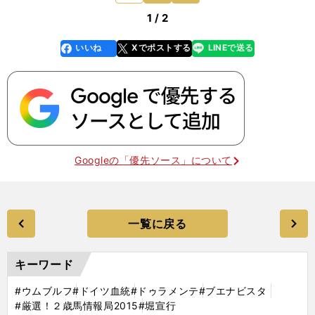
1 / 2
いいね
Xでポストする
LINEで送る
line
faceboo
x
k
Googleの「優先ソース」について
一覧に戻る
キーワード
#ウムブルフ
#ドイツ血統
#ドゥラメンテ
#ブエナビスタ
#厳選！２歳馬情報局2015
#堀宣行