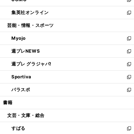
ド
ィ
い
新
開
ウ
ン
ウ
し
集英社オンライン
く
で
ド
ィ
い
新
開
ウ
ン
ウ
し
芸能・情報・スポーツ
く
で
ド
ィ
い
開
ウ
ン
ウ
Myojo
く
で
ド
ィ
新
開
ウ
ン
し
週プレNEWS
く
で
ド
い
新
開
ウ
ウ
し
週プレ グラジャパ!
く
で
ィ
い
新
開
ン
ウ
し
Sportiva
く
ド
ィ
い
新
ウ
ン
ウ
し
パラスポ
で
ド
ィ
い
新
開
ウ
ン
ウ
し
書籍
く
で
ド
ィ
い
開
ウ
ン
ウ
文芸・文庫・総合
く
で
ド
ィ
開
ウ
ン
すばる
く
で
ド
新