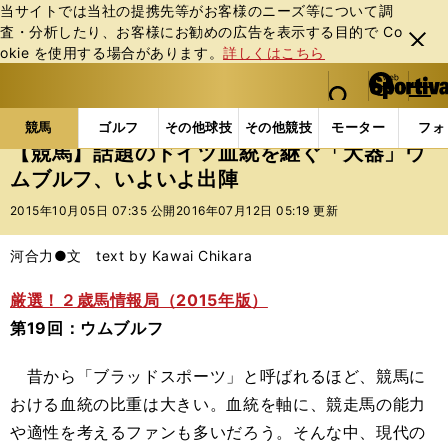
当サイトでは当社の提携先等がお客様のニーズ等について調
査・分析したり、お客様にお勧めの広告を表⽰する⽬的で Co
閉じ
okie を使⽤する場合があります。
詳しくはこちら
る
マイペ
web Sportiva (webスポルティーバ)
検索
メニュ
we
ー
競馬の記事一覧
競馬
【競馬】話題のドイツ血統を
b
ジ
競馬
ゴルフ
その他球技
その他競技
モーター
フォ
ス
【競馬】話題のドイツ血統を継ぐ「大器」ウ
ポ
ムブルフ、いよいよ出陣
ル
テ
2015年10月05日 07:35 公開
2016年07月12日 05:19 更新
ィ
ー
河合力●文 text by Kawai Chikara
バ
厳選！２歳馬情報局（2015年版）
第19回：ウムブルフ
昔から「ブラッドスポーツ」と呼ばれるほど、競馬に
おける血統の比重は大きい。血統を軸に、競走馬の能力
や適性を考えるファンも多いだろう。そんな中、現代の