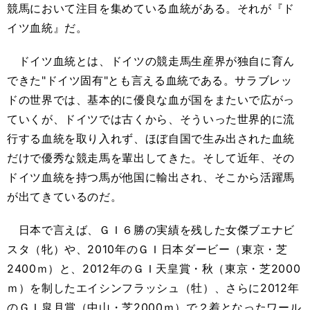
競馬において注目を集めている血統がある。それが『ド
イツ血統』だ。
ドイツ血統とは、ドイツの競走馬生産界が独自に育ん
できた"ドイツ固有"とも言える血統である。サラブレッ
ドの世界では、基本的に優良な血が国をまたいで広がっ
ていくが、ドイツでは古くから、そういった世界的に流
行する血統を取り入れず、ほぼ自国で生み出された血統
だけで優秀な競走馬を輩出してきた。そして近年、その
ドイツ血統を持つ馬が他国に輸出され、そこから活躍馬
が出てきているのだ。
日本で言えば、ＧＩ６勝の実績を残した女傑ブエナビ
スタ（牝）や、2010年のＧＩ日本ダービー（東京・芝
2400ｍ）と、2012年のＧＩ天皇賞・秋（東京・芝2000
ｍ）を制したエイシンフラッシュ（牡）、さらに2012年
のＧＩ皐月賞（中山・芝2000ｍ）で２着となったワール