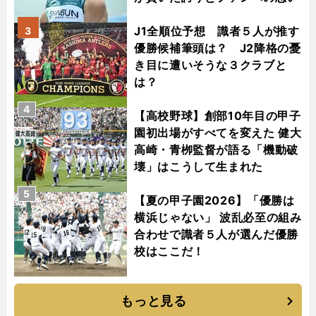
J1全順位予想 識者５人が推す
3
優勝候補筆頭は？ J2降格の憂
き目に遭いそうな３クラブと
は？
4
【高校野球】創部10年目の甲子
園初出場がすべてを変えた 健大
高崎・青栁監督が語る「機動破
壊」はこうして生まれた
5
【夏の甲子園2026】「優勝は
横浜じゃない」 波乱必至の組み
合わせで識者５人が選んだ優勝
校はここだ！
もっと見る