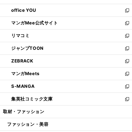
開
ウ
ウ
し
office YOU
く
で
ィ
い
新
開
ン
ウ
し
マンガMee公式サイト
く
ド
ィ
い
新
ウ
ン
ウ
し
リマコミ
で
ド
ィ
い
新
開
ウ
ン
ウ
し
ジャンプTOON
く
で
ド
ィ
い
新
開
ウ
ン
ウ
し
ZEBRACK
く
で
ド
ィ
い
新
開
ウ
ン
ウ
し
マンガMeets
く
で
ド
ィ
い
新
開
ウ
ン
ウ
し
S-MANGA
く
で
ド
ィ
い
新
開
ウ
ン
ウ
し
集英社コミック文庫
く
で
ド
ィ
い
新
開
ウ
ン
ウ
し
取材・ファッション
く
で
ド
ィ
い
開
ウ
ン
ウ
ファッション・美容
く
で
ド
ィ
開
ウ
ン