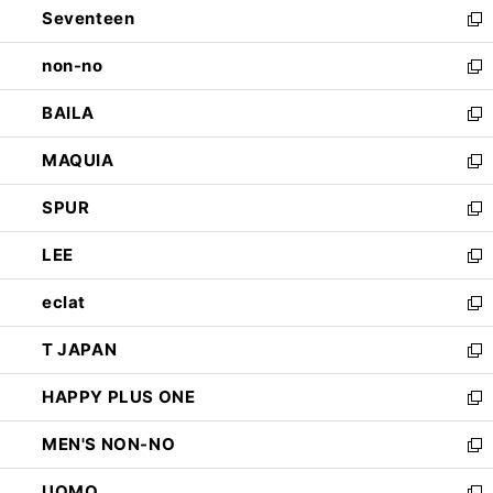
Seventeen
く
で
ド
新
開
ウ
し
non-no
く
で
い
新
開
ウ
し
BAILA
く
ィ
い
新
ン
ウ
し
MAQUIA
ド
ィ
い
新
ウ
ン
ウ
し
SPUR
で
ド
ィ
い
新
開
ウ
ン
ウ
し
LEE
く
で
ド
ィ
い
新
開
ウ
ン
ウ
し
eclat
く
で
ド
ィ
い
新
開
ウ
ン
ウ
し
T JAPAN
く
で
ド
ィ
い
新
開
ウ
ン
ウ
し
HAPPY PLUS ONE
く
で
ド
ィ
い
新
開
ウ
ン
ウ
し
MEN'S NON-NO
く
で
ド
ィ
い
新
開
ウ
ン
ウ
し
UOMO
く
で