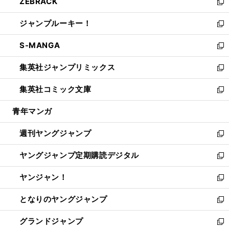
ZEBRACK
く
で
ド
ィ
い
新
開
ウ
ン
ウ
し
ジャンプルーキー！
く
で
ド
ィ
い
新
開
ウ
ン
ウ
し
S-MANGA
く
で
ド
ィ
い
新
開
ウ
ン
ウ
し
集英社ジャンプリミックス
く
で
ド
ィ
い
新
開
ウ
ン
ウ
し
集英社コミック文庫
く
で
ド
ィ
い
新
開
ウ
ン
ウ
し
青年マンガ
く
で
ド
ィ
い
開
ウ
ン
ウ
週刊ヤングジャンプ
く
で
ド
ィ
新
開
ウ
ン
し
ヤングジャンプ定期購読デジタル
く
で
ド
い
新
開
ウ
ウ
し
ヤンジャン！
く
で
ィ
い
新
開
ン
ウ
し
となりのヤングジャンプ
く
ド
ィ
い
新
ウ
ン
ウ
し
グランドジャンプ
で
ド
ィ
い
新