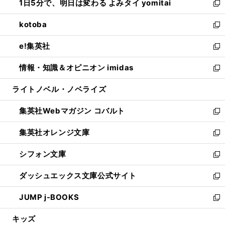
1日5分で、明日は変わる よみタイ yomitai
で
ド
ィ
い
新
開
ウ
ン
ウ
し
kotoba
く
で
ド
ィ
い
新
開
ウ
ン
ウ
し
e!集英社
く
で
ド
ィ
い
新
開
ウ
ン
ウ
し
情報・知識＆オピニオン imidas
く
で
ド
ィ
い
新
開
ウ
ン
ウ
し
ライトノベル・ノベライズ
く
で
ド
ィ
い
開
ウ
ン
ウ
集英社Webマガジン コバルト
く
で
ド
ィ
新
開
ウ
ン
し
集英社オレンジ文庫
く
で
ド
い
新
開
ウ
ウ
し
シフォン文庫
く
で
ィ
い
新
開
ン
ウ
し
ダッシュエックス文庫公式サイト
く
ド
ィ
い
新
ウ
ン
ウ
し
JUMP j-BOOKS
で
ド
ィ
い
新
開
ウ
ン
ウ
し
キッズ
く
で
ド
ィ
い