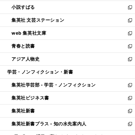
開
ウ
し
小説すばる
く
で
い
新
開
ウ
し
集英社 文芸ステーション
く
ィ
い
新
ン
ウ
し
web 集英社文庫
ド
ィ
い
新
ウ
ン
ウ
し
青春と読書
で
ド
ィ
い
新
開
ウ
ン
ウ
し
アジア人物史
く
で
ド
ィ
い
新
開
ウ
ン
ウ
し
学芸・ノンフィクション・新書
く
で
ド
ィ
い
開
ウ
ン
ウ
集英社学芸部 - 学芸・ノンフィクション
く
で
ド
ィ
新
開
ウ
ン
し
集英社ビジネス書
く
で
ド
い
新
開
ウ
ウ
し
集英社新書
く
で
ィ
い
新
開
ン
ウ
し
集英社新書プラス - 知の水先案内人
く
ド
ィ
い
新
ウ
ン
ウ
し