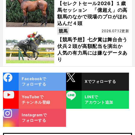
【セレクトセール2026】１歳
馬セッション 「億超え」の高
額馬のなかで現場のプロがほれ
込んだ４頭
競馬
2026.07.12更新
【競馬予想】七夕賞は舞台合う
伏兵２頭が高額配当を演出か
人気の有力馬には嫌なデータあ
り
cebo
X
Facebookで
Xでフォローする
ok
フォローする
uTube
LINE
YouTubeで
LINEで
チャンネル登録
アカウント追加
stagra
Instagramで
m
フォローする