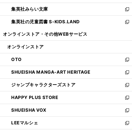
開
ウ
ン
ウ
集英社みらい文庫
く
で
ド
ィ
新
開
ウ
ン
し
集英社の児童図書 S-KIDS.LAND
く
で
ド
い
新
開
ウ
ウ
し
オンラインストア・
その他WEBサービス
く
で
ィ
い
開
ン
ウ
オンラインストア
く
ド
ィ
ウ
ン
OTO
で
ド
新
開
ウ
し
SHUEISHA MANGA-ART HERITAGE
く
で
い
新
開
ウ
し
ジャンプキャラクターズストア
く
ィ
い
新
ン
ウ
し
HAPPY PLUS STORE
ド
ィ
い
新
ウ
ン
ウ
し
SHUEISHA VOX
で
ド
ィ
い
新
開
ウ
ン
ウ
し
LEEマルシェ
く
で
ド
ィ
い
新
開
ウ
ン
ウ
し