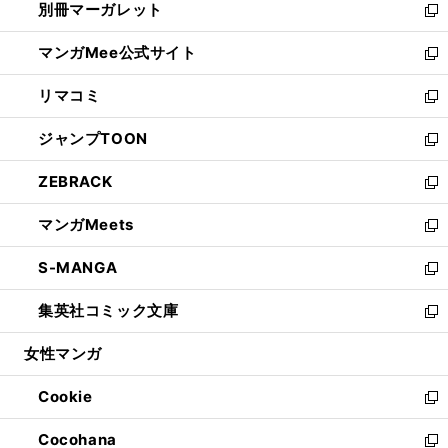
別冊マーガレット
く
で
ィ
い
新
開
ン
ウ
し
マンガMee公式サイト
く
ド
ィ
い
新
ウ
ン
ウ
し
リマコミ
で
ド
ィ
い
新
開
ウ
ン
ウ
し
ジャンプTOON
く
で
ド
ィ
い
新
開
ウ
ン
ウ
し
ZEBRACK
く
で
ド
ィ
い
新
開
ウ
ン
ウ
し
マンガMeets
く
で
ド
ィ
い
新
開
ウ
ン
ウ
し
S-MANGA
く
で
ド
ィ
い
新
開
ウ
ン
ウ
し
集英社コミック文庫
く
で
ド
ィ
い
新
開
ウ
ン
ウ
し
女性マンガ
く
で
ド
ィ
い
開
ウ
ン
ウ
Cookie
く
で
ド
ィ
新
開
ウ
ン
し
Cocohana
く
で
ド
い
新