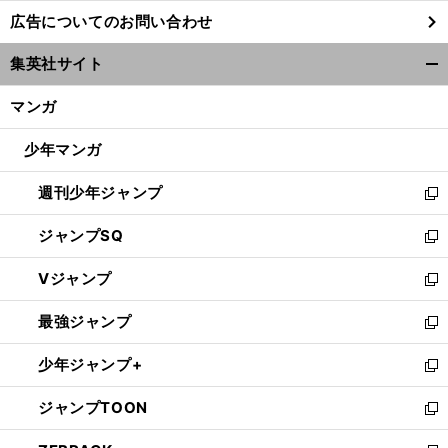
し
広告についてのお問い合わせ
い
ウ
集英社サイト
ィ
開
ン
く/
マンガ
ド
閉
ウ
じ
少年マンガ
で
る
開
週刊少年ジャンプ
く
新
し
ジャンプSQ
い
新
ウ
し
Vジャンプ
ィ
い
新
ン
ウ
し
最強ジャンプ
ド
ィ
い
新
ウ
ン
ウ
し
少年ジャンプ+
で
ド
ィ
い
新
開
ウ
ン
ウ
し
ジャンプTOON
く
で
ド
ィ
い
新
開
ウ
ン
ウ
し