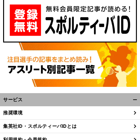
サービス
開
く/
推奨環境
閉
じ
集英社ID・スポルティーバIDとは
る
利用規約・会員規約