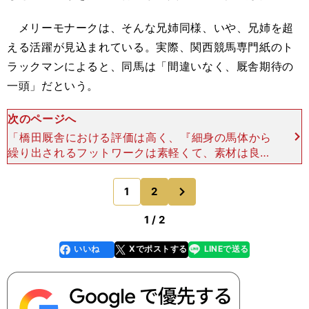
メリーモナークは、そんな兄姉同様、いや、兄姉を超
える活躍が見込まれている。実際、関西競馬専門紙のト
ラックマンによると、同馬は「間違いなく、厩舎期待の
一頭」だという。
次のページへ
「橋田厩舎における評価は高く、『細身の馬体から
繰り出されるフットワークは素軽くて、素材は良さ
そう』とのことですね。調教を重ねるごとに走りっ
ぷりも良化しています。デビューは、12月21日
次
1
2
のページへ
（日）の２歳新馬
1 / 2
いいね
Xでポストする
LINEで送る
line
faceboo
x
k