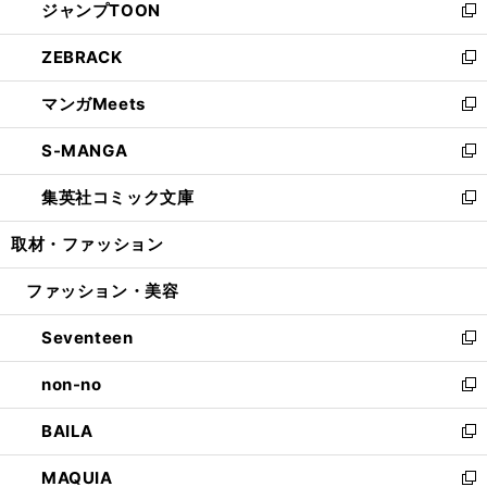
ジャンプTOON
く
で
ド
ィ
い
新
開
ウ
ン
ウ
し
ZEBRACK
く
で
ド
ィ
い
新
開
ウ
ン
ウ
し
マンガMeets
く
で
ド
ィ
い
新
開
ウ
ン
ウ
し
S-MANGA
く
で
ド
ィ
い
新
開
ウ
ン
ウ
し
集英社コミック文庫
く
で
ド
ィ
い
新
開
ウ
ン
ウ
し
取材・ファッション
く
で
ド
ィ
い
開
ウ
ン
ウ
ファッション・美容
く
で
ド
ィ
開
ウ
ン
Seventeen
く
で
ド
新
開
ウ
し
non-no
く
で
い
新
開
ウ
し
BAILA
く
ィ
い
新
ン
ウ
し
MAQUIA
ド
ィ
い
新