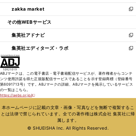
開
ウ
ン
ウ
し
zakka market
く
で
ド
ィ
い
新
開
ウ
ン
ウ
し
その他WEBサービス
く
で
ド
ィ
い
開
ウ
ン
ウ
集英社アドナビ
く
で
ド
ィ
新
開
ウ
ン
し
集英社エディターズ・ラボ
く
で
ド
い
新
開
ウ
ウ
し
く
で
ィ
い
開
ン
ウ
ABJマークは、この電子書店・電子書籍配信サービスが、著作権者からコンテ
く
ド
ィ
ンツ使用許諾を得た正規版配信サービスであることを示す登録商標（登録番号
ウ
ン
第6091713号）です。ABJマークの詳細、ABJマークを掲示しているサービス
で
ド
の一覧はこちら。
開
ウ
https://aebs.or.jp/
新
く
で
し
い
開
本ホームページに記載の文章・画像・写真などを無断で複製するこ
ウ
く
とは法律で禁じられています。全ての著作権は株式会社 集英社に帰
ィ
属します。
ン
ド
© SHUEISHA Inc. All Rights Reserved.
ウ
で