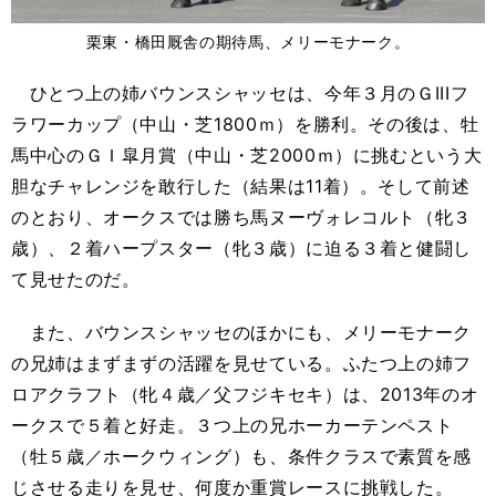
栗東・橋田厩舎の期待馬、メリーモナーク。
ひとつ上の姉バウンスシャッセは、今年３月のＧIIIフ
ラワーカップ（中山・芝1800ｍ）を勝利。その後は、牡
馬中心のＧＩ皐月賞（中山・芝2000ｍ）に挑むという大
胆なチャレンジを敢行した（結果は11着）。そして前述
のとおり、オークスでは勝ち馬ヌーヴォレコルト（牝３
歳）、２着ハープスター（牝３歳）に迫る３着と健闘し
て見せたのだ。
また、バウンスシャッセのほかにも、メリーモナーク
の兄姉はまずまずの活躍を見せている。ふたつ上の姉フ
ロアクラフト（牝４歳／父フジキセキ）は、2013年のオ
ークスで５着と好走。３つ上の兄ホーカーテンペスト
（牡５歳／ホークウィング）も、条件クラスで素質を感
じさせる走りを見せ、何度か重賞レースに挑戦した。