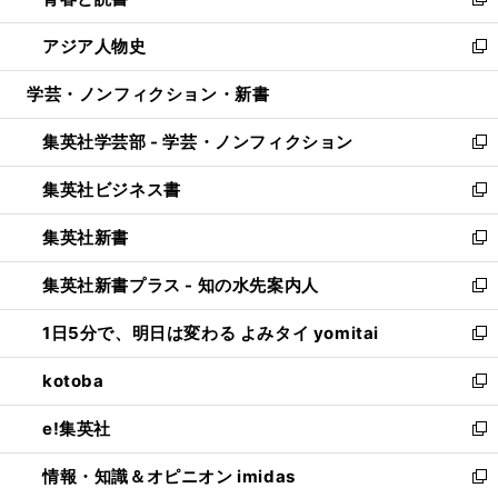
ィ
い
新
開
ウ
ン
ウ
し
アジア人物史
く
で
ド
ィ
い
新
開
ウ
ン
ウ
し
学芸・ノンフィクション・新書
く
で
ド
ィ
い
開
ウ
ン
ウ
集英社学芸部 - 学芸・ノンフィクション
く
で
ド
ィ
新
開
ウ
ン
し
集英社ビジネス書
く
で
ド
い
新
開
ウ
ウ
し
集英社新書
く
で
ィ
い
新
開
ン
ウ
し
集英社新書プラス - 知の水先案内人
く
ド
ィ
い
新
ウ
ン
ウ
し
1日5分で、明日は変わる よみタイ yomitai
で
ド
ィ
い
新
開
ウ
ン
ウ
し
kotoba
く
で
ド
ィ
い
新
開
ウ
ン
ウ
し
e!集英社
く
で
ド
ィ
い
新
開
ウ
ン
ウ
し
情報・知識＆オピニオン imidas
く
で
ド
ィ
い
新