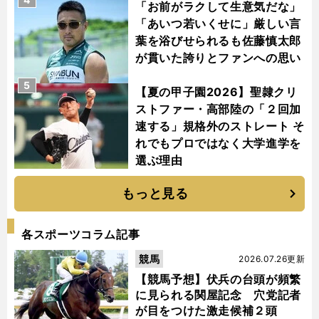
「お前がラクして生意気だな」
「あいつ若いくせに」厳しい言
葉を浴びせられるも佐藤慎太郎
が貫いた誇りとファンへの思い
5
【夏の甲子園2026】聖隷クリ
ストファー・高部陸の「２回加
速する」規格外のストレート そ
れでもプロではなく大学進学を
選ぶ理由
もっと見る
各スポーツコラム記事
競馬
2026.07.26更新
【競馬予想】伏兵の台頭が頻繁
に見られる関屋記念 穴党記者
が目をつけた激走候補２頭