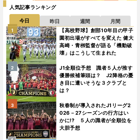
人気記事ランキング
今日
昨日
週間
月間
【高校野球】創部10年目の甲子
1
園初出場がすべてを変えた 健大
高崎・青栁監督が語る「機動破
壊」はこうして生まれた
J1全順位予想 識者５人が推す
2
優勝候補筆頭は？ J2降格の憂
き目に遭いそうな３クラブと
は？
秋春制が導入されたJ1リーグ2
3
026－27シーズンの行方はい
かに!? ５人の識者が全順位を
大胆予想
4