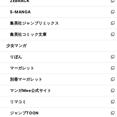
ZEBRACK
く
で
ド
ィ
い
新
開
ウ
ン
ウ
し
S-MANGA
く
で
ド
ィ
い
新
開
ウ
ン
ウ
し
集英社ジャンプリミックス
く
で
ド
ィ
い
新
開
ウ
ン
ウ
し
集英社コミック文庫
く
で
ド
ィ
い
新
開
ウ
ン
ウ
し
少女マンガ
く
で
ド
ィ
い
開
ウ
ン
ウ
りぼん
く
で
ド
ィ
新
開
ウ
ン
し
マーガレット
く
で
ド
い
新
開
ウ
ウ
し
別冊マーガレット
く
で
ィ
い
新
開
ン
ウ
し
マンガMee公式サイト
く
ド
ィ
い
新
ウ
ン
ウ
し
リマコミ
で
ド
ィ
い
新
開
ウ
ン
ウ
し
ジャンプTOON
く
で
ド
ィ
い
新