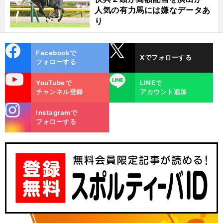
人気の有力馬には嫌なデータあ
り
cebo
X
Facebookで
Xでフォローする
ok
フォローする
uTube
LINE
YouTubeで
LINEで
チャンネル登録
アカウント追加
stagra
Instagramで
m
フォローする