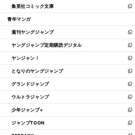
ン
ウ
し
集英社コミック文庫
く
で
ド
ィ
い
新
開
ウ
ン
ウ
し
青年マンガ
く
で
ド
ィ
い
開
ウ
ン
ウ
週刊ヤングジャンプ
く
で
ド
ィ
新
開
ウ
ン
し
ヤングジャンプ定期購読デジタル
く
で
ド
い
新
開
ウ
ウ
し
ヤンジャン！
く
で
ィ
い
新
開
ン
ウ
し
となりのヤングジャンプ
く
ド
ィ
い
新
ウ
ン
ウ
し
グランドジャンプ
で
ド
ィ
い
新
開
ウ
ン
ウ
し
ウルトラジャンプ
く
で
ド
ィ
い
新
開
ウ
ン
ウ
し
少年ジャンプ+
く
で
ド
ィ
い
新
開
ウ
ン
ウ
し
ジャンプTOON
く
で
ド
ィ
い
新
開
ウ
ン
ウ
し