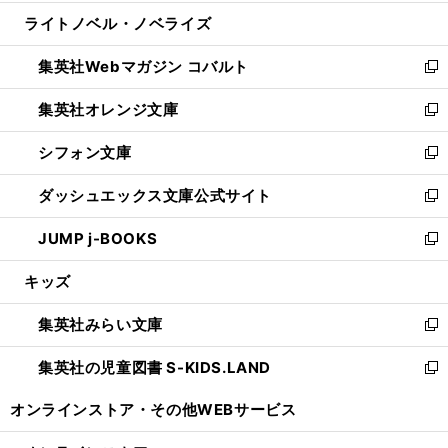
開
ウ
ン
ウ
し
ライトノベル・ノベライズ
く
で
ド
ィ
い
開
ウ
ン
ウ
集英社Webマガジン コバルト
く
で
ド
ィ
新
開
ウ
ン
し
集英社オレンジ文庫
く
で
ド
い
新
開
ウ
ウ
し
シフォン文庫
く
で
ィ
い
新
開
ン
ウ
し
ダッシュエックス文庫公式サイト
く
ド
ィ
い
新
ウ
ン
ウ
し
JUMP j-BOOKS
で
ド
ィ
い
新
開
ウ
ン
ウ
し
キッズ
く
で
ド
ィ
い
開
ウ
ン
ウ
集英社みらい文庫
く
で
ド
ィ
新
開
ウ
ン
し
集英社の児童図書 S-KIDS.LAND
く
で
ド
い
新
開
ウ
ウ
し
オンラインストア・
その他WEBサービス
く
で
ィ
い
開
ン
ウ