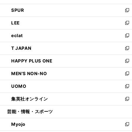
ウ
ン
ウ
し
SPUR
で
ド
ィ
い
新
開
ウ
ン
ウ
し
LEE
く
で
ド
ィ
い
新
開
ウ
ン
ウ
し
eclat
く
で
ド
ィ
い
新
開
ウ
ン
ウ
し
T JAPAN
く
で
ド
ィ
い
新
開
ウ
ン
ウ
し
HAPPY PLUS ONE
く
で
ド
ィ
い
新
開
ウ
ン
ウ
し
MEN'S NON-NO
く
で
ド
ィ
い
新
開
ウ
ン
ウ
し
UOMO
く
で
ド
ィ
い
新
開
ウ
ン
ウ
し
集英社オンライン
く
で
ド
ィ
い
新
開
ウ
ン
ウ
し
芸能・情報・スポーツ
く
で
ド
ィ
い
開
ウ
ン
ウ
Myojo
く
で
ド
ィ
新
開
ウ
ン
し