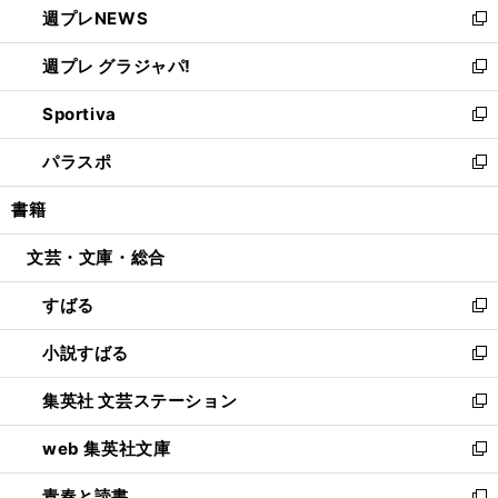
週プレNEWS
く
で
ド
い
新
開
ウ
ウ
し
週プレ グラジャパ!
く
で
ィ
い
新
開
ン
ウ
し
Sportiva
く
ド
ィ
い
新
ウ
ン
ウ
し
パラスポ
で
ド
ィ
い
新
開
ウ
ン
ウ
し
書籍
く
で
ド
ィ
い
開
ウ
ン
ウ
文芸・文庫・総合
く
で
ド
ィ
開
ウ
ン
すばる
く
で
ド
新
開
ウ
し
小説すばる
く
で
い
新
開
ウ
し
集英社 文芸ステーション
く
ィ
い
新
ン
ウ
し
web 集英社文庫
ド
ィ
い
新
ウ
ン
ウ
し
青春と読書
で
ド