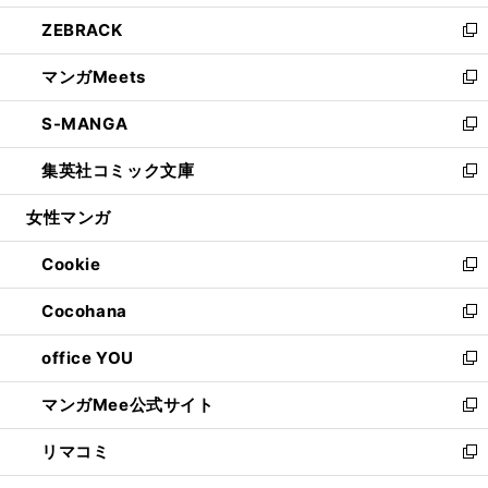
開
ウ
ン
ウ
し
ZEBRACK
く
で
ド
ィ
い
新
開
ウ
ン
ウ
し
マンガMeets
く
で
ド
ィ
い
新
開
ウ
ン
ウ
し
S-MANGA
く
で
ド
ィ
い
新
開
ウ
ン
ウ
し
集英社コミック文庫
く
で
ド
ィ
い
新
開
ウ
ン
ウ
し
女性マンガ
く
で
ド
ィ
い
開
ウ
ン
ウ
Cookie
く
で
ド
ィ
新
開
ウ
ン
し
Cocohana
く
で
ド
い
新
開
ウ
ウ
し
office YOU
く
で
ィ
い
新
開
ン
ウ
し
マンガMee公式サイト
く
ド
ィ
い
新
ウ
ン
ウ
し
リマコミ
で
ド
ィ
い
新
開
ウ
ン
ウ
し