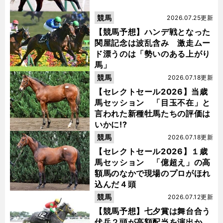
競馬
2026.07.25更新
【競馬予想】ハンデ戦となった
関屋記念は波乱含み 激走ムー
ド漂うのは「勢いのある上がり
馬」
競馬
2026.07.18更新
【セレクトセール2026】当歳
馬セッション 「目玉不在」と
言われた新種牡馬たちの評価は
いかに!?
競馬
2026.07.18更新
【セレクトセール2026】１歳
馬セッション 「億超え」の高
額馬のなかで現場のプロがほれ
込んだ４頭
競馬
2026.07.12更新
【競馬予想】七夕賞は舞台合う
伏兵２頭が高額配当を演出か