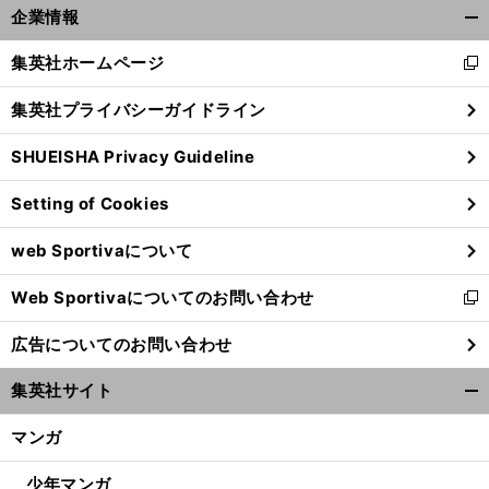
前
企業情報
馬
へ
開
く/
集英社ホームページ
新
閉
し
じ
集英社プライバシーガイドライン
い
る
ウ
SHUEISHA Privacy Guideline
ィ
ン
Setting of Cookies
ド
ウ
web Sportivaについて
で
開
Web Sportivaについてのお問い合わせ
く
新
し
広告についてのお問い合わせ
い
ウ
集英社サイト
ィ
開
ン
く/
マンガ
ド
閉
ウ
じ
少年マンガ
で