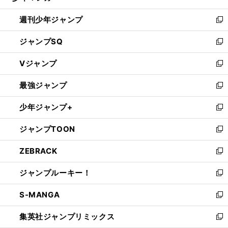
る
開
週刊少年ジャンプ
く
新
し
ジャンプSQ
い
新
ウ
し
Vジャンプ
ィ
い
新
ン
ウ
し
最強ジャンプ
ド
ィ
い
新
ウ
ン
ウ
し
少年ジャンプ+
で
ド
ィ
い
新
開
ウ
ン
ウ
し
ジャンプTOON
く
で
ド
ィ
い
新
開
ウ
ン
ウ
し
ZEBRACK
く
で
ド
ィ
い
新
開
ウ
ン
ウ
し
ジャンプルーキー！
く
で
ド
ィ
い
新
開
ウ
ン
ウ
し
S-MANGA
く
で
ド
ィ
い
新
開
ウ
ン
ウ
し
集英社ジャンプリミックス
く
で
ド
ィ
い
新
開
ウ