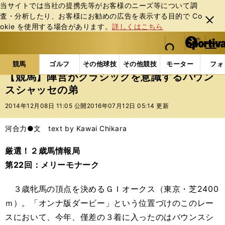
当サイトでは当社の提携先等がお客様のニーズ等について調
査・分析したり、お客様にお勧めの広告を表⽰する⽬的で Co
閉じ
okie を使⽤する場合があります。
詳しくはこちら
る
マイペ
web Sportiva (webスポルティーバ)
検索
メニュ
we
ー
競馬の記事一覧
競馬
【競馬】陣営がクラシックを
b
ジ
競馬
ゴルフ
その他球技
その他競技
モーター
フォ
ス
【競馬】陣営がクラシックを意識するバウン
ポ
スシャッセの弟
ル
テ
2014年12月08日 11:05 公開
2016年07月12日 05:14 更新
ィ
ー
河合力●文 text by Kawai Chikara
バ
厳選！２歳馬情報局
第22回：メリーモナーク
３歳牝馬の頂点を決めるＧＩオークス（東京・芝2400
ｍ）。「オンナ版ダービー」という位置づけのこのレー
スにおいて、今年、僅差の３着に入ったのはバウンスシ