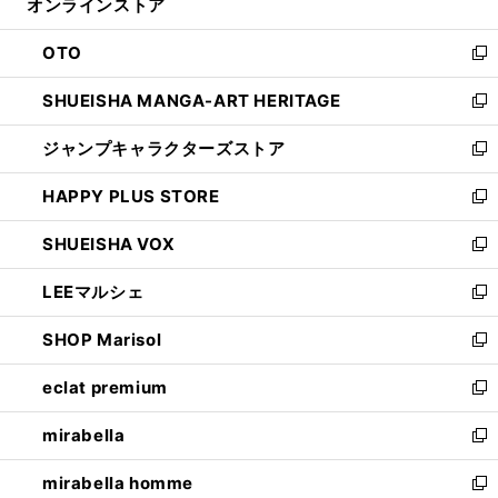
オンラインストア
く
ド
ィ
ウ
ン
OTO
で
ド
新
開
ウ
し
SHUEISHA MANGA-ART HERITAGE
く
で
い
新
開
ウ
し
ジャンプキャラクターズストア
く
ィ
い
新
ン
ウ
し
HAPPY PLUS STORE
ド
ィ
い
新
ウ
ン
ウ
し
SHUEISHA VOX
で
ド
ィ
い
新
開
ウ
ン
ウ
し
LEEマルシェ
く
で
ド
ィ
い
新
開
ウ
ン
ウ
し
SHOP Marisol
く
で
ド
ィ
い
新
開
ウ
ン
ウ
し
eclat premium
く
で
ド
ィ
い
新
開
ウ
ン
ウ
し
mirabella
く
で
ド
ィ
い
新
開
ウ
ン
ウ
し
mirabella homme
く
で
ド
ィ
い
新