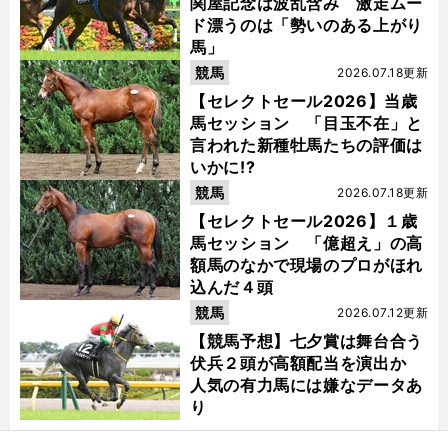
関屋記念は波乱含み 激走ムー
ド漂うのは「勢いのある上がり
馬」
競馬
2026.07.18更新
【セレクトセール2026】当歳
馬セッション 「目玉不在」と
言われた新種牡馬たちの評価は
いかに!?
競馬
2026.07.18更新
【セレクトセール2026】１歳
馬セッション 「億超え」の高
額馬のなかで現場のプロがほれ
込んだ４頭
競馬
2026.07.12更新
【競馬予想】七夕賞は舞台合う
伏兵２頭が高額配当を演出か
人気の有力馬には嫌なデータあ
り