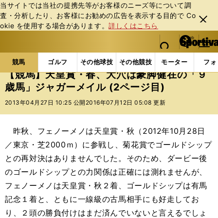
当サイトでは当社の提携先等がお客様のニーズ等について調
査・分析したり、お客様にお勧めの広告を表⽰する⽬的で Co
閉じ
okie を使⽤する場合があります。
詳しくはこちら
る
マイペ
web Sportiva (webスポルティーバ)
検索
メニュ
we
ー
競馬の記事一覧
競馬
【競馬】天皇賞・春、大穴は
b
ジ
競馬
ゴルフ
その他球技
その他競技
モーター
フォ
ス
【競馬】天皇賞・春、大穴は豪脚健在の「９
ポ
歳馬」ジャガーメイル (2ページ目)
ル
テ
2013年04月27日 10:25 公開
2016年07月12日 05:08 更新
ィ
ー
バ
昨秋、フェノーメノは天皇賞・秋（2012年10月28日
／東京・芝2000ｍ）に参戦し、菊花賞でゴールドシップ
との再対決はありませんでした。そのため、ダービー後
のゴールドシップとの力関係は正確には測れませんが、
フェノーメノは天皇賞・秋２着、ゴールドシップは有馬
記念１着と、ともに一線級の古馬相手にも好走してお
り、２頭の勝負付けはまだ済んでいないと言えるでしょ