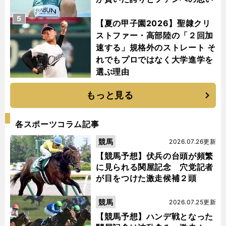
5
【夏の甲子園2026】聖隷クリ
ストファー・高部陸の「２回加
速する」規格外のストレート そ
れでもプロではなく大学進学を
選ぶ理由
もっと見る
各スポーツコラム記事
競馬
2026.07.26更新
【競馬予想】伏兵の台頭が頻繁
に見られる関屋記念 穴党記者
が目をつけた激走候補２頭
競馬
2026.07.25更新
【競馬予想】ハンデ戦となった