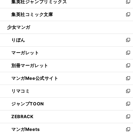
集英社ジャンプリミックス
く
で
ド
ィ
い
新
開
ウ
ン
ウ
し
集英社コミック文庫
く
で
ド
ィ
い
新
開
ウ
ン
ウ
し
少女マンガ
く
で
ド
ィ
い
開
ウ
ン
ウ
りぼん
く
で
ド
ィ
新
開
ウ
ン
し
マーガレット
く
で
ド
い
新
開
ウ
ウ
し
別冊マーガレット
く
で
ィ
い
新
開
ン
ウ
し
マンガMee公式サイト
く
ド
ィ
い
新
ウ
ン
ウ
し
リマコミ
で
ド
ィ
い
新
開
ウ
ン
ウ
し
ジャンプTOON
く
で
ド
ィ
い
新
開
ウ
ン
ウ
し
ZEBRACK
く
で
ド
ィ
い
新
開
ウ
ン
ウ
し
マンガMeets
く
で
ド
ィ
い
新