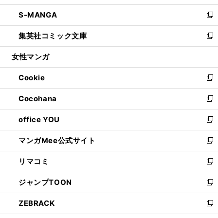
開
ウ
ン
ウ
し
S-MANGA
く
で
ド
ィ
い
新
開
ウ
ン
ウ
し
集英社コミック文庫
く
で
ド
ィ
い
新
開
ウ
ン
ウ
し
女性マンガ
く
で
ド
ィ
い
開
ウ
ン
ウ
Cookie
く
で
ド
ィ
新
開
ウ
ン
し
Cocohana
く
で
ド
い
新
開
ウ
ウ
し
office YOU
く
で
ィ
い
新
開
ン
ウ
し
マンガMee公式サイト
く
ド
ィ
い
新
ウ
ン
ウ
し
リマコミ
で
ド
ィ
い
新
開
ウ
ン
ウ
し
ジャンプTOON
く
で
ド
ィ
い
新
開
ウ
ン
ウ
し
ZEBRACK
く
で
ド
ィ
い
新
開
ウ
ン
ウ
し