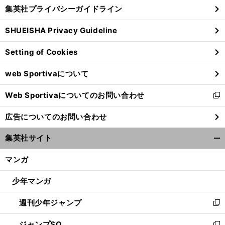
じ
集英社プライバシーガイドライン
い
る
ウ
SHUEISHA Privacy Guideline
ィ
ン
Setting of Cookies
ド
ウ
web Sportivaについて
で
開
Web Sportivaについてのお問い合わせ
く
新
し
広告についてのお問い合わせ
い
ウ
集英社サイト
ィ
開
ン
く/
マンガ
ド
閉
ウ
じ
少年マンガ
で
る
開
週刊少年ジャンプ
く
新
し
ジャンプSQ