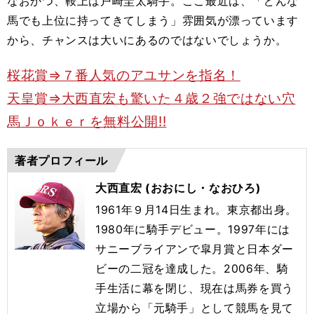
なおかつ、鞍上は戸崎圭太騎手。ここ最近は、「どんな
馬でも上位に持ってきてしまう」雰囲気が漂っています
から、チャンスは大いにあるのではないでしょうか。
桜花賞⇒７番人気のアユサンを指名！
天皇賞⇒大西直宏も驚いた４歳２強ではない穴
馬Ｊｏｋｅｒを無料公開!!
著者プロフィール
大西直宏 (おおにし・なおひろ)
1961年９月14日生まれ。東京都出身。
1980年に騎手デビュー。1997年には
サニーブライアンで皐月賞と日本ダー
ビーの二冠を達成した。2006年、騎
手生活に幕を閉じ、現在は馬券を買う
立場から「元騎手」として競馬を見て