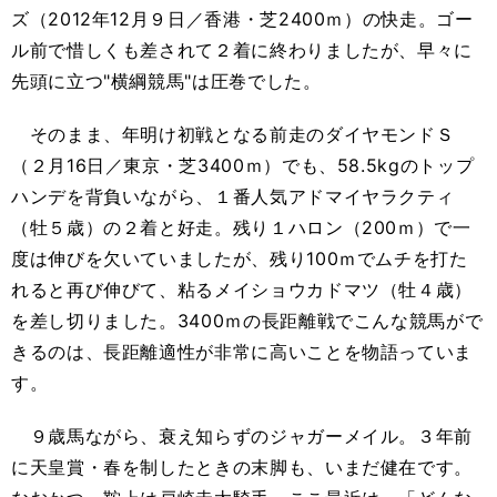
ズ（2012年12月９日／香港・芝2400ｍ）の快走。ゴー
ル前で惜しくも差されて２着に終わりましたが、早々に
先頭に立つ"横綱競馬"は圧巻でした。
そのまま、年明け初戦となる前走のダイヤモンドＳ
（２月16日／東京・芝3400ｍ）でも、58.5kgのトップ
ハンデを背負いながら、１番人気アドマイヤラクティ
（牡５歳）の２着と好走。残り１ハロン（200ｍ）で一
度は伸びを欠いていましたが、残り100ｍでムチを打た
れると再び伸びて、粘るメイショウカドマツ（牡４歳）
を差し切りました。3400ｍの長距離戦でこんな競馬がで
きるのは、長距離適性が非常に高いことを物語っていま
す。
９歳馬ながら、衰え知らずのジャガーメイル。３年前
に天皇賞・春を制したときの末脚も、いまだ健在です。