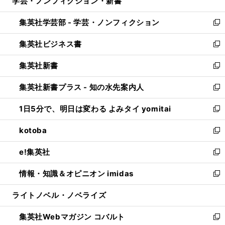
学芸・ノンフィクション・新書
く
で
ド
ィ
い
開
ウ
ン
ウ
集英社学芸部 - 学芸・ノンフィクション
く
で
ド
ィ
新
開
ウ
ン
し
集英社ビジネス書
く
で
ド
い
新
開
ウ
ウ
し
集英社新書
く
で
ィ
い
新
開
ン
ウ
し
集英社新書プラス - 知の水先案内人
く
ド
ィ
い
新
ウ
ン
ウ
し
1日5分で、明日は変わる よみタイ yomitai
で
ド
ィ
い
新
開
ウ
ン
ウ
し
kotoba
く
で
ド
ィ
い
新
開
ウ
ン
ウ
し
e!集英社
く
で
ド
ィ
い
新
開
ウ
ン
ウ
し
情報・知識＆オピニオン imidas
く
で
ド
ィ
い
新
開
ウ
ン
ウ
し
ライトノベル・ノベライズ
く
で
ド
ィ
い
開
ウ
ン
ウ
集英社Webマガジン コバルト
く
で
ド
ィ
新