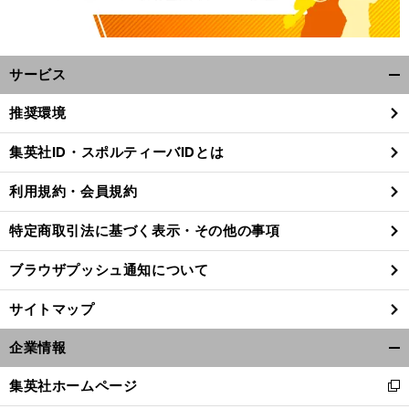
サービス
開
く/
推奨環境
閉
じ
集英社ID・スポルティーバIDとは
る
利用規約・会員規約
特定商取引法に基づく表示・その他の事項
ブラウザプッシュ通知について
サイトマップ
企業情報
開
く/
集英社ホームページ
新
閉
し