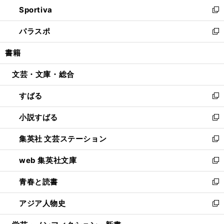
ウ
し
Sportiva
く
ド
ィ
い
新
ウ
ン
ウ
し
パラスポ
で
ド
ィ
い
新
開
ウ
ン
ウ
し
書籍
く
で
ド
ィ
い
開
ウ
ン
ウ
文芸・文庫・総合
く
で
ド
ィ
開
ウ
ン
すばる
く
で
ド
新
開
ウ
し
小説すばる
く
で
い
新
開
ウ
し
集英社 文芸ステーション
く
ィ
い
新
ン
ウ
し
web 集英社文庫
ド
ィ
い
新
ウ
ン
ウ
し
青春と読書
で
ド
ィ
い
新
開
ウ
ン
ウ
し
アジア人物史
く
で
ド
ィ
い
新
開
ウ
ン
ウ
し