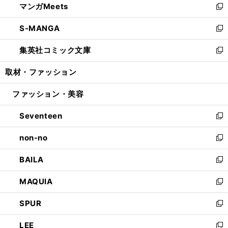
マンガMeets
く
で
ド
ィ
い
新
開
ウ
ン
ウ
し
S-MANGA
く
で
ド
ィ
い
新
開
ウ
ン
ウ
し
集英社コミック文庫
く
で
ド
ィ
い
新
開
ウ
ン
ウ
し
取材・ファッション
く
で
ド
ィ
い
開
ウ
ン
ウ
ファッション・美容
く
で
ド
ィ
開
ウ
ン
Seventeen
く
で
ド
新
開
ウ
し
non-no
く
で
い
新
開
ウ
し
BAILA
く
ィ
い
新
ン
ウ
し
MAQUIA
ド
ィ
い
新
ウ
ン
ウ
し
SPUR
で
ド
ィ
い
新
開
ウ
ン
ウ
し
LEE
く
で
ド
ィ
い
新