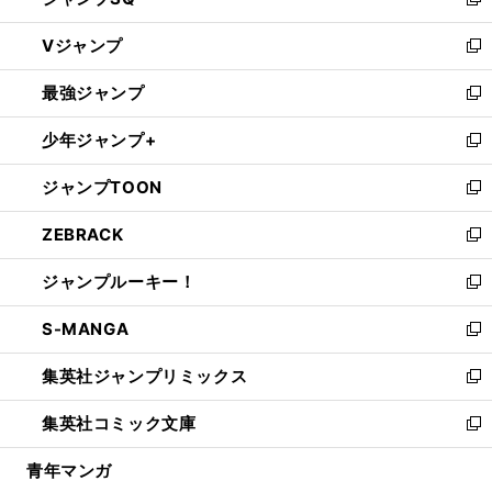
い
新
ウ
し
Vジャンプ
ィ
い
新
ン
ウ
し
最強ジャンプ
ド
ィ
い
新
ウ
ン
ウ
し
少年ジャンプ+
で
ド
ィ
い
新
開
ウ
ン
ウ
し
ジャンプTOON
く
で
ド
ィ
い
新
開
ウ
ン
ウ
し
ZEBRACK
く
で
ド
ィ
い
新
開
ウ
ン
ウ
し
ジャンプルーキー！
く
で
ド
ィ
い
新
開
ウ
ン
ウ
し
S-MANGA
く
で
ド
ィ
い
新
開
ウ
ン
ウ
し
集英社ジャンプリミックス
く
で
ド
ィ
い
新
開
ウ
ン
ウ
し
集英社コミック文庫
く
で
ド
ィ
い
新
開
ウ
ン
ウ
し
青年マンガ
く
で
ド
ィ
い