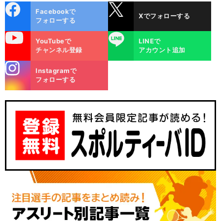
cebo
X
Facebookで
Xでフォローする
ok
フォローする
uTube
LINE
YouTubeで
LINEで
チャンネル登録
アカウント追加
stagra
Instagramで
m
フォローする
【
競
】
、
馬
ＮＨＫマイルＣ
断然人気のエーシントップを負かす馬はいるか