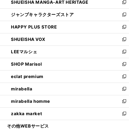
SHUEISHA MANGA-ART HERITAGE
く
で
い
新
開
ウ
し
ジャンプキャラクターズストア
く
ィ
い
新
ン
ウ
し
HAPPY PLUS STORE
ド
ィ
い
新
ウ
ン
ウ
し
SHUEISHA VOX
で
ド
ィ
い
新
開
ウ
ン
ウ
し
LEEマルシェ
く
で
ド
ィ
い
新
開
ウ
ン
ウ
し
SHOP Marisol
く
で
ド
ィ
い
新
開
ウ
ン
ウ
し
eclat premium
く
で
ド
ィ
い
新
開
ウ
ン
ウ
し
mirabella
く
で
ド
ィ
い
新
開
ウ
ン
ウ
し
mirabella homme
く
で
ド
ィ
い
新
開
ウ
ン
ウ
し
zakka market
く
で
ド
ィ
い
新
開
ウ
ン
ウ
し
その他WEBサービス
く
で
ド
ィ
い