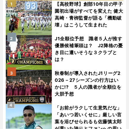
【高校野球】創部10年目の甲子
1
園初出場がすべてを変えた 健大
高崎・青栁監督が語る「機動破
壊」はこうして生まれた
J1全順位予想 識者５人が推す
2
優勝候補筆頭は？ J2降格の憂
き目に遭いそうな３クラブと
は？
秋春制が導入されたJ1リーグ2
3
026－27シーズンの行方はい
かに!? ５人の識者が全順位を
大胆予想
4
「お前がラクして生意気だな」
「あいつ若いくせに」厳しい言
葉を浴びせられるも佐藤慎太郎
が貫いた誇りとファンへの思い