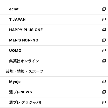
開
ウ
ン
ウ
し
eclat
く
で
ド
ィ
い
新
開
ウ
ン
ウ
し
T JAPAN
く
で
ド
ィ
い
新
開
ウ
ン
ウ
し
HAPPY PLUS ONE
く
で
ド
ィ
い
新
開
ウ
ン
ウ
し
MEN'S NON-NO
く
で
ド
ィ
い
新
開
ウ
ン
ウ
し
UOMO
く
で
ド
ィ
い
新
開
ウ
ン
ウ
し
集英社オンライン
く
で
ド
ィ
い
新
開
ウ
ン
ウ
し
芸能・情報・スポーツ
く
で
ド
ィ
い
開
ウ
ン
ウ
Myojo
く
で
ド
ィ
新
開
ウ
ン
し
週プレNEWS
く
で
ド
い
新
開
ウ
ウ
し
週プレ グラジャパ!
く
で
ィ
い
新
開
ン