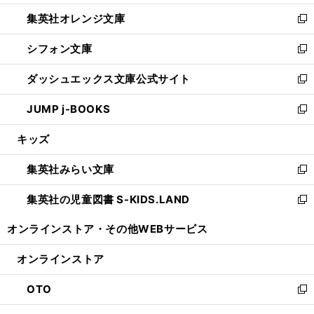
開
ウ
ン
し
集英社オレンジ文庫
く
で
ド
い
新
開
ウ
ウ
し
シフォン文庫
く
で
ィ
い
新
開
ン
ウ
し
ダッシュエックス文庫公式サイト
く
ド
ィ
い
新
ウ
ン
ウ
し
JUMP j-BOOKS
で
ド
ィ
い
新
開
ウ
ン
ウ
し
キッズ
く
で
ド
ィ
い
開
ウ
ン
ウ
集英社みらい文庫
く
で
ド
ィ
新
開
ウ
ン
し
集英社の児童図書 S-KIDS.LAND
く
で
ド
い
新
開
ウ
ウ
し
オンラインストア・
その他WEBサービス
く
で
ィ
い
開
ン
ウ
オンラインストア
く
ド
ィ
ウ
ン
OTO
で
ド
新
開
ウ
し