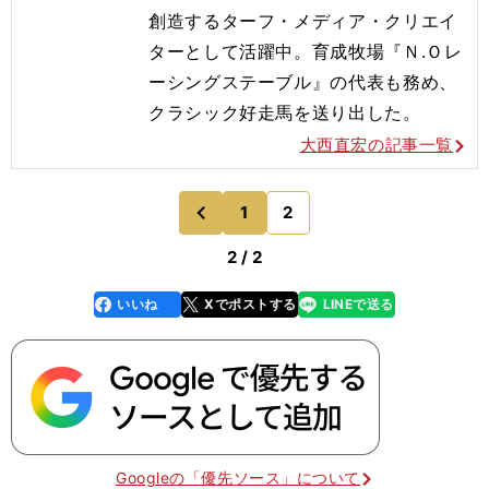
創造するターフ・メディア・クリエイ
ターとして活躍中。育成牧場『Ｎ.Ｏレ
ーシングステーブル』の代表も務め、
クラシック好走馬を送り出した。
大西直宏の記事一覧
1
2
のページへ
前
2 / 2
いいね
Xでポストする
LINEで送る
line
faceboo
x
k
Googleの「優先ソース」について