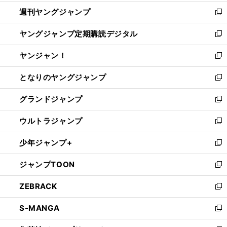
開
ウ
ン
ウ
週刊ヤングジャンプ
く
で
ド
ィ
新
開
ウ
ン
し
ヤングジャンプ定期購読デジタル
く
で
ド
い
新
開
ウ
ウ
し
ヤンジャン！
く
で
ィ
い
新
開
ン
ウ
し
となりのヤングジャンプ
く
ド
ィ
い
新
ウ
ン
ウ
し
グランドジャンプ
で
ド
ィ
い
新
開
ウ
ン
ウ
し
ウルトラジャンプ
く
で
ド
ィ
い
新
開
ウ
ン
ウ
し
少年ジャンプ+
く
で
ド
ィ
い
新
開
ウ
ン
ウ
し
ジャンプTOON
く
で
ド
ィ
い
新
開
ウ
ン
ウ
し
ZEBRACK
く
で
ド
ィ
い
新
開
ウ
ン
ウ
し
S-MANGA
く
で
ド
ィ
い
新
開
ウ
ン
ウ
し