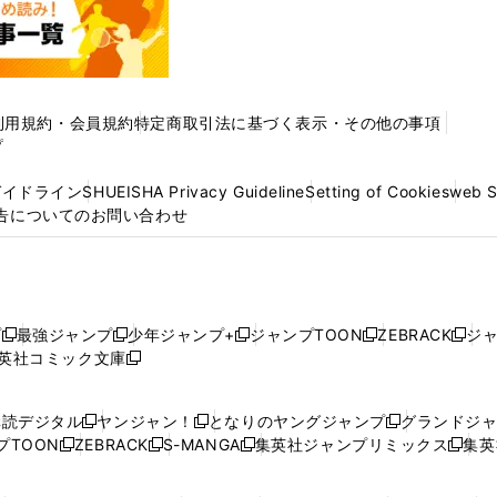
利用規約・会員規約
特定商取引法に基づく表示・その他の事項
プ
ガイドライン
SHUEISHA Privacy Guideline
Setting of Cookies
web 
告についてのお問い合わせ
プ
最強ジャンプ
少年ジャンプ+
ジャンプTOON
ZEBRACK
ジ
新
新
新
新
新
英社コミック文庫
し
新
し
し
し
し
い
い
し
い
い
い
ウ
ウ
い
ウ
ウ
ウ
購読デジタル
ヤンジャン！
となりのヤングジャンプ
グランドジ
新
新
新
ィ
ィ
ウ
ィ
ィ
ィ
プTOON
ZEBRACK
S-MANGA
集英社ジャンプリミックス
集英
新
し
新
し
新
し
新
ン
ン
ィ
ン
ン
ン
し
い
し
い
し
い
し
ド
ド
ン
ド
ド
ド
い
ウ
い
ウ
い
ウ
い