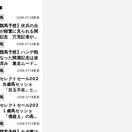
事
馬
2026.07.26更新
競馬予想】伏兵の台
が頻繁に見られる関
記念 穴党記者が目
つけた激走候補２頭
馬
2026.07.25更新
競馬予想】ハンデ戦
なった関屋記念は波
含み 激走ムード漂
のは「勢いのある上
馬
2026.07.18更新
り馬」
セレクトセール202
】当歳馬セッショ
 「目玉不在」と言
れた新種牡馬たちの
馬
2026.07.18更新
価はいかに!?
セレクトセール202
】１歳馬セッショ
 「億超え」の高額
前
へ
のなかで現場のプロ
馬
2026.07.12更新
ほれ込んだ４頭
競馬予想】七夕賞は