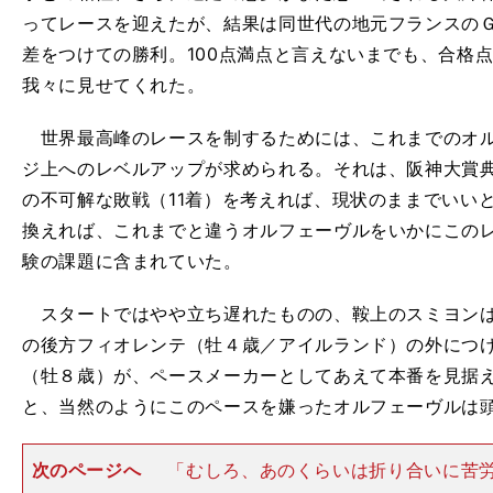
ってレースを迎えたが、結果は同世代の地元フランスの
差をつけての勝利。100点満点と言えないまでも、合格
我々に見せてくれた。
世界最高峰のレースを制するためには、これまでのオル
ジ上へのレベルアップが求められる。それは、阪神大賞
の不可解な敗戦（11着）を考えれば、現状のままでいい
換えれば、これまでと違うオルフェーヴルをいかにこの
験の課題に含まれていた。
スタートではやや立ち遅れたものの、鞍上のスミヨンは
の後方フィオレンテ（牡４歳／アイルランド）の外につ
（牡８歳）が、ペースメーカーとしてあえて本番を見据
と、当然のようにこのペースを嫌ったオルフェーヴルは
次のページへ
「むしろ、あのくらいは折り合いに苦