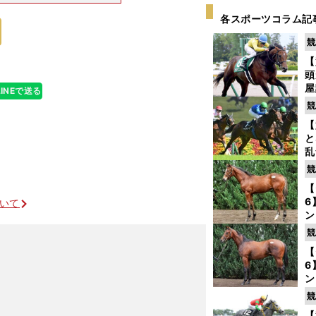
の狙いを振り返
落ち着かせてみ
各スポーツコラム記
競
【
頭
屋
LINEで送る
を
競
【
と
乱
う
競
が
【
6
ついて
ン
わ
競
評
【
6
ン
ディープ第３世代も大物ズラリ
馬
競
が
【