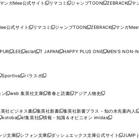
ウ
ウ
ド
ウ
ウ
ウ
マンガMee公式サイト
リマコミ
ジャンプTOON
ZEBRACK
マン
新
新
新
新
ウ
ィ
ウ
ィ
ウ
ィ
ウ
で
で
ウ
で
で
で
し
し
し
し
し
ィ
ン
ィ
ン
ィ
ン
ィ
開
開
で
開
開
開
い
い
い
い
い
ン
ド
ン
ド
ン
ド
ン
く
く
開
く
く
く
ウ
ウ
ウ
ウ
ウ
ド
ウ
ド
ウ
ド
ウ
ド
ee公式サイト
リマコミ
ジャンプTOON
ZEBRACK
マンガMeet
く
新
新
新
新
ィ
ィ
ィ
ィ
ィ
ウ
で
ウ
で
ウ
で
ウ
し
し
し
し
ン
ン
ン
ン
ン
で
開
で
開
で
開
で
い
い
い
い
ド
ド
ド
ド
ド
開
く
開
く
開
く
開
ウ
ウ
ウ
ウ
ウ
ウ
ウ
ウ
ウ
PUR
LEE
eclat
T JAPAN
HAPPY PLUS ONE
MEN'S NON-
く
く
く
く
新
新
新
新
新
ィ
ィ
ィ
ィ
で
で
で
で
で
し
し
し
し
し
ン
ン
ン
ン
開
開
開
開
開
い
い
い
い
い
ド
ド
ド
ド
く
く
く
く
く
ウ
ウ
ウ
ウ
ウ
ウ
ウ
ウ
ウ
Sportiva
パラスポ
新
新
ィ
ィ
ィ
ィ
ィ
で
で
で
で
し
し
し
ン
ン
ン
ン
ン
開
開
開
開
い
い
い
ド
ド
ド
ド
ド
ョン
web 集英社文庫
青春と読書
アジア人物史
く
く
く
く
新
新
新
新
ウ
ウ
ウ
ウ
ウ
ウ
ウ
ウ
し
し
し
し
ィ
ィ
ィ
で
で
で
で
で
い
い
い
い
ン
ン
ン
集英社ビジネス書
集英社新書
集英社新書プラス - 知の水先案内人
開
開
開
開
開
新
新
新
ウ
ウ
ウ
ウ
ド
ド
ド
kotoba
e!集英社
情報・知識＆オピニオン imidas
く
く
く
く
く
新
し
新
し
新
ィ
ィ
ィ
ィ
ウ
ウ
ウ
し
し
い
し
い
し
ン
ン
ン
ン
で
で
で
い
い
ウ
い
ウ
い
ド
ド
ド
ド
ンジ文庫
シフォン文庫
ダッシュエックス文庫公式サイト
JUMP 
開
開
開
新
新
新
ウ
ウ
ィ
ウ
ィ
ウ