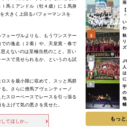
浴
ＧＩ馬ミアンドル（牡４歳）に１馬身
太
【
2
点を大きく上回るパフォーマンスを
ァ
「
い
わ
だ
フェーヴルよりも、もうワンステー
秋
3
リ
典での逸走（２着）や、天皇賞・春で
ズ
と思えないのは至極当然のこと。言い
4
レースで見せられるか、というのも試
を
J
人
は
に
ロスを最小限に収めて、スッと馬群
5
と
宇
ける。さらに僚馬アヴェンティーノ
の
えたスローペースでレースを引っ張る
地
頭を上げて気の悪さを見せた。
輔
題
もっと
労してほしかっ