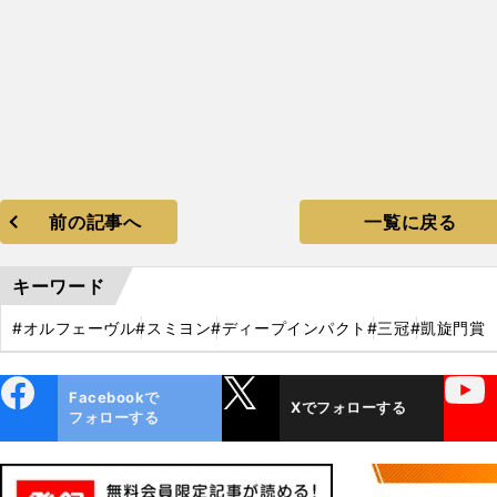
前の記事へ
一覧に戻る
キーワード
#オルフェーヴル
#スミヨン
#ディープインパクト
#三冠
#凱旋門賞
ebo
X
YouTube
Facebookで
Xでフォローする
ok
フォローする