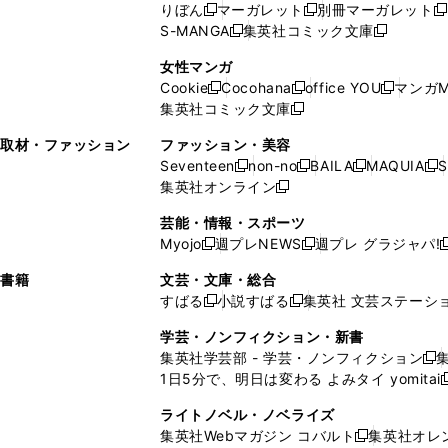
ド
ウ
ウ
ド
りぼん
マーガレット
別冊マーガレット
新
新
新
ウ
ィ
ウ
ウ
で
で
ウ
S-MANGA
集英社コミック文庫
し
新
し
新
ィ
ン
ィ
で
開
開
で
い
し
い
し
ン
ド
ン
女性マンガ
開
く
く
開
ウ
い
ウ
い
ド
ウ
ド
Cookie
Cocohana
office YOU
マンガM
く
く
新
新
新
ィ
ウ
ィ
ウ
ウ
で
ウ
集英社コミック文庫
し
新
し
し
ン
ィ
ン
ィ
で
開
で
い
し
い
い
ド
ン
ド
ン
取材・ファッション
ファッション・美容
開
く
開
ウ
い
ウ
ウ
ウ
ド
ウ
ド
Seventeen
non-no
BAILA
MAQUIA
S
く
く
新
新
新
新
ィ
ウ
ィ
ィ
で
ウ
で
ウ
集英社オンライン
し
新
し
し
し
ン
ィ
ン
ン
開
で
開
で
い
し
い
い
い
ド
ン
ド
ド
芸能・情報・スポーツ
く
開
く
開
ウ
い
ウ
ウ
ウ
ウ
ド
ウ
ウ
Myojo
週プレNEWS
週プレ グラジャパ!
く
く
新
新
新
ィ
ウ
ィ
ィ
ィ
で
ウ
で
で
し
し
ン
ィ
ン
ン
ン
書籍
文芸・文庫・総合
開
で
開
開
い
い
ド
ン
ド
ド
ド
すばる
小説すばる
集英社 文芸ステーシ
く
開
く
く
新
新
ウ
ウ
ウ
ド
ウ
ウ
ウ
く
し
し
ィ
ィ
学芸・ノンフィクション・新書
で
ウ
で
で
で
い
い
ン
ン
集英社学芸部 - 学芸・ノンフィクション
開
で
開
開
開
新
ウ
ウ
ド
ド
1日5分で、明日は変わる よみタイ yomitai
く
開
く
く
く
し
新
ィ
ィ
ウ
ウ
く
い
ン
ン
ライトノベル・ノベライズ
で
で
ウ
ド
ド
集英社Webマガジン コバルト
集英社オレ
開
開
新
ィ