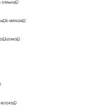
ウ
ガMeets
新
ィ
ウ
で
し
ン
ィ
開
い
ド
ン
く
ウ
ウ
ド
s
S-MANGA
新
新
ィ
で
ウ
し
し
ン
開
で
い
い
ド
く
開
ウ
ウ
ウ
NO
UOMO
く
新
新
ィ
ィ
で
し
し
ン
ン
開
い
い
ド
ド
く
ウ
ウ
ウ
ウ
ィ
ィ
で
で
ン
ン
開
開
ド
ド
く
く
ウ
ウ
で
で
開
開
く
く
し
い
ウ
j-BOOKS
新
ィ