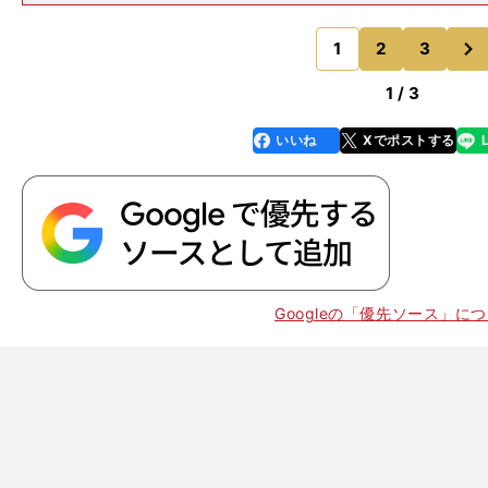
た」 と管理する池江泰寿調教師はレース後にここで
る。しかしこれも、スミヨンは馬を消耗させることなく
次
せた。 道中は、後方
1
2
3
のページへ
1 / 3
いいね
Xでポストする
line
faceboo
x
k
Googleの「優先ソース」に
馬
年以上