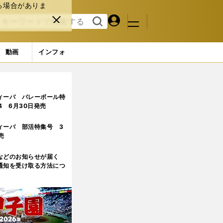
る場合がありま
マイペ
閉じ
検索
メニュ
ー
る
す
ジ
る
動画
インフォ
ィーバ バレーボール特
.4 6月30日発売
ィーバ 部活特集号 3
売
などのお知らせが届く
通知を受け取る方法につ