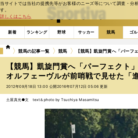
当サイトでは当社の提携先等がお客様のニーズ等について調査・分析し
web Sportiva (webスポルティーバ)
す。
詳しくはこちら
新着
ランキング
野球
サッカー
競馬
ゴル
we
競馬の記事一覧
競馬
【競馬】凱旋門賞へ「パーフ
b
ス
【競馬】凱旋門賞へ「パーフェクト
ポ
ル
オルフェーヴルが前哨戦で見せた「
テ
2012年09月18日 13:00 公開
2016年07月12日 05:06 更新
ィ
ー
バ
土屋真光●文 text＆photo by Tsuchiya Masamitsu