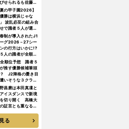
びせられるも佐藤慎
郎が貫いた誇りとフ
夏の甲子園2026】
ンへの思い
優勝は横浜じゃな
」 波乱必至の組み合
せで識者５人が選ん
優勝校はここだ！
春制が導入されたJ1
ーグ2026－27シー
ンの行方はいかに!?
５人の識者が全順位
大胆予想
1全順位予想 識者５
が推す優勝候補筆頭
？ J2降格の憂き目
遭いそうな３クラブ
は？
野昌磨は本田真凜と
アイスダンスで新境
を切り開く 高橋大
の証言とも重なる課
と楽しさ
見る