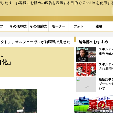
たり、お客様にお勧めの広告を表⽰する⽬的で Cookie を使⽤す
フ
その他球技
その他競技
モーター
フォト
連載
ェクト」。オルフェーヴルが前哨戦で見せた「進化」
編集部のおすすめ
スポルテ
」。
集号 Vol
進化」
スポルテ
月16日発
最新記事
プッシュ
いて