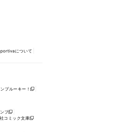
Sportivaについて
ャンプルーキー！
新
し
い
ウ
ャンプ
新
ィ
社コミック文庫
し
新
ン
い
し
ド
ウ
い