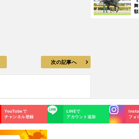
舞
額
の
タ
次の記事へ
Instagra
LINE
YouTubeで
LINEで
Inst
m
チャンネル登録
アカウント追加
フォ