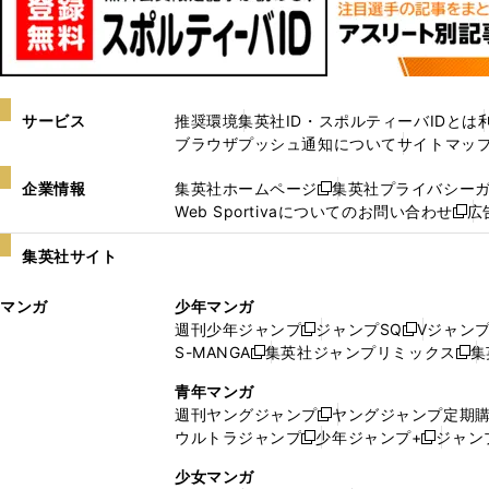
サービス
推奨環境
集英社ID・スポルティーバIDとは
ブラウザプッシュ通知について
サイトマッ
企業情報
集英社ホームページ
集英社プライバシー
新
Web Sportivaについてのお問い合わせ
広
し
新
い
し
集英社サイト
ウ
い
ィ
ウ
マンガ
少年マンガ
ン
ィ
週刊少年ジャンプ
ジャンプSQ
Vジャン
ド
ン
新
新
S-MANGA
集英社ジャンプリミックス
集
ウ
ド
新
し
し
新
で
ウ
し
い
い
し
青年マンガ
開
で
い
ウ
ウ
い
週刊ヤングジャンプ
ヤングジャンプ定期
新
く
開
ウ
ィ
ィ
ウ
ウルトラジャンプ
少年ジャンプ+
ジャン
新
し
新
く
ィ
ン
ン
ィ
し
い
し
ン
ド
ド
ン
少女マンガ
い
ウ
い