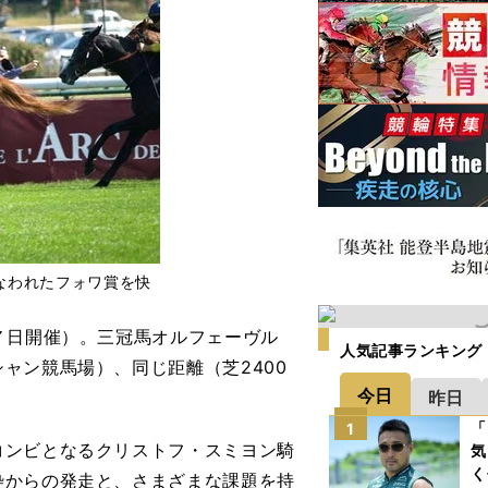
なわれたフォワ賞を快
７日開催）。三冠馬オルフェーヴル
人気記事ランキング
ャン競馬場）、同じ距離（芝2400
今日
昨日
「
1
ンビとなるクリストフ・スミヨン騎
気
く
枠からの発走と、さまざまな課題を持