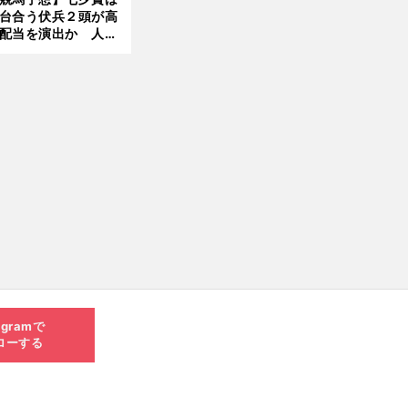
台合う伏兵２頭が高
配当を演出か 人気
有力馬には嫌なデー
あり
agramで
ローする