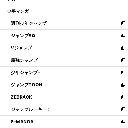
閉
ウ
じ
少年マンガ
で
る
開
週刊少年ジャンプ
く
新
し
ジャンプSQ
い
新
ウ
し
Vジャンプ
ィ
い
新
ン
ウ
し
最強ジャンプ
ド
ィ
い
新
ウ
ン
ウ
し
少年ジャンプ+
で
ド
ィ
い
新
開
ウ
ン
ウ
し
ジャンプTOON
く
で
ド
ィ
い
新
開
ウ
ン
ウ
し
ZEBRACK
く
で
ド
ィ
い
新
開
ウ
ン
ウ
し
ジャンプルーキー！
く
で
ド
ィ
い
新
開
ウ
ン
ウ
し
S-MANGA
く
で
ド
ィ
い
新
開
ウ