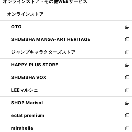
オンラインストア・
その他WEBサービス
く
で
ィ
い
開
ン
ウ
オンラインストア
く
ド
ィ
ウ
ン
OTO
で
ド
新
開
ウ
し
SHUEISHA MANGA-ART HERITAGE
く
で
い
新
開
ウ
し
ジャンプキャラクターズストア
く
ィ
い
新
ン
ウ
し
HAPPY PLUS STORE
ド
ィ
い
新
ウ
ン
ウ
し
SHUEISHA VOX
で
ド
ィ
い
新
開
ウ
ン
ウ
し
LEEマルシェ
く
で
ド
ィ
い
新
開
ウ
ン
ウ
し
SHOP Marisol
く
で
ド
ィ
い
新
開
ウ
ン
ウ
し
eclat premium
く
で
ド
ィ
い
新
開
ウ
ン
ウ
し
mirabella
く
で
ド
ィ
い
新