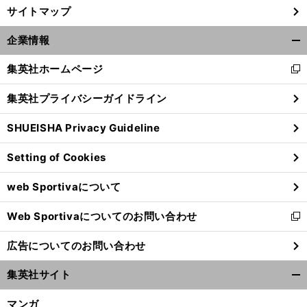
サイトマップ
企業情報
開
く/
集英社ホームページ
新
閉
し
じ
集英社プライバシーガイドライン
い
る
ウ
SHUEISHA Privacy Guideline
ィ
ン
Setting of Cookies
ド
ウ
web Sportivaについて
で
開
Web Sportivaについてのお問い合わせ
く
新
し
広告についてのお問い合わせ
い
ウ
集英社サイト
ィ
開
ン
く/
マンガ
ド