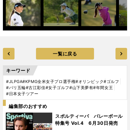
一覧に戻る
キーワード
#JLPGA
#KPMG全米女子プロ選手権
#オリンピック
#ゴルフ
#パリ五輪
#古江彩佳
#女子ゴルフ
#山下美夢有
#年間女王
#日本女子ツアー
編集部のおすすめ
スポルティーバ バレーボール
特集号 Vol.4 6月30日発売