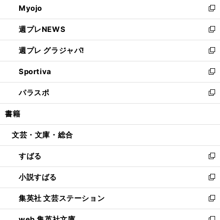
Myojo
く
で
ド
ィ
新
開
ウ
ン
し
週プレNEWS
く
で
ド
い
新
開
ウ
ウ
し
週プレ グラジャパ!
く
で
ィ
い
新
開
ン
ウ
し
Sportiva
く
ド
ィ
い
新
ウ
ン
ウ
し
パラスポ
で
ド
ィ
い
新
開
ウ
ン
ウ
し
書籍
く
で
ド
ィ
い
開
ウ
ン
ウ
文芸・文庫・総合
く
で
ド
ィ
開
ウ
ン
すばる
く
で
ド
新
開
ウ
し
小説すばる
く
で
い
新
開
ウ
し
集英社 文芸ステーション
く
ィ
い
新
ン
ウ
し
web 集英社文庫
ド