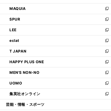
ン
ウ
し
MAQUIA
ド
ィ
い
新
ウ
ン
ウ
し
SPUR
で
ド
ィ
い
新
開
ウ
ン
ウ
し
LEE
く
で
ド
ィ
い
新
開
ウ
ン
ウ
し
eclat
く
で
ド
ィ
い
新
開
ウ
ン
ウ
し
T JAPAN
く
で
ド
ィ
い
新
開
ウ
ン
ウ
し
HAPPY PLUS ONE
く
で
ド
ィ
い
新
開
ウ
ン
ウ
し
MEN'S NON-NO
く
で
ド
ィ
い
新
開
ウ
ン
ウ
し
UOMO
く
で
ド
ィ
い
新
開
ウ
ン
ウ
し
集英社オンライン
く
で
ド
ィ
い
新
開
ウ
ン
ウ
し
芸能・情報・スポーツ
く
で
ド
ィ
い
開
ウ
ン
ウ