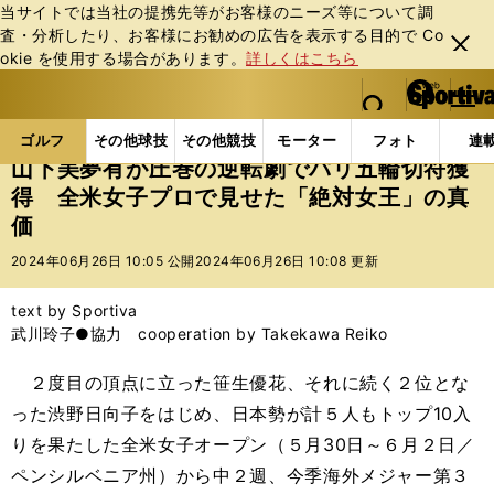
当サイトでは当社の提携先等がお客様のニーズ等について調
査・分析したり、お客様にお勧めの広告を表⽰する⽬的で Co
閉じ
okie を使⽤する場合があります。
詳しくはこちら
る
マイペ
web Sportiva (webスポルティーバ)
検索
メニュ
we
ー
ゴルフの記事一覧
ゴルフ
女子ゴルフ
山下美夢
b
ジ
ゴルフ
その他球技
その他競技
モーター
フォト
連
ス
山下美夢有が圧巻の逆転劇でパリ五輪切符獲
ポ
得 全米女子プロで見せた「絶対女王」の真
ル
価
テ
ィ
2024年06月26日 10:05 公開
2024年06月26日 10:08 更新
ー
バ
text by Sportiva
武川玲子●協力 cooperation by Takekawa Reiko
２度目の頂点に立った笹生優花、それに続く２位とな
った渋野日向子をはじめ、日本勢が計５人もトップ10入
りを果たした全米女子オープン（５月30日～６月２日／
ペンシルベニア州）から中２週、今季海外メジャー第３