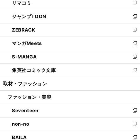
リマコミ
で
ド
ィ
い
新
開
ウ
ン
ウ
し
ジャンプTOON
く
で
ド
ィ
い
新
開
ウ
ン
ウ
し
ZEBRACK
く
で
ド
ィ
い
新
開
ウ
ン
ウ
し
マンガMeets
く
で
ド
ィ
い
新
開
ウ
ン
ウ
し
S-MANGA
く
で
ド
ィ
い
新
開
ウ
ン
ウ
し
集英社コミック文庫
く
で
ド
ィ
い
新
開
ウ
ン
ウ
し
取材・ファッション
く
で
ド
ィ
い
開
ウ
ン
ウ
ファッション・美容
く
で
ド
ィ
開
ウ
ン
Seventeen
く
で
ド
新
開
ウ
し
non-no
く
で
い
新
開
ウ
し
BAILA
く
ィ
い
新