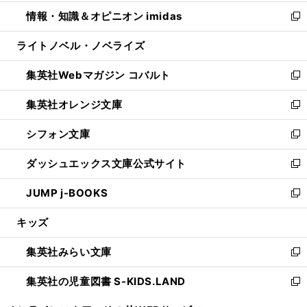
開
ウ
ン
ウ
し
情報・知識＆オピニオン imidas
く
で
ド
ィ
い
新
開
ウ
ン
ウ
し
ライトノベル・ノベライズ
く
で
ド
ィ
い
開
ウ
ン
ウ
集英社Webマガジン コバルト
く
で
ド
ィ
新
開
ウ
ン
し
集英社オレンジ文庫
く
で
ド
い
新
開
ウ
ウ
し
シフォン文庫
く
で
ィ
い
新
開
ン
ウ
し
ダッシュエックス文庫公式サイト
く
ド
ィ
い
新
ウ
ン
ウ
し
JUMP j-BOOKS
で
ド
ィ
い
新
開
ウ
ン
ウ
し
キッズ
く
で
ド
ィ
い
開
ウ
ン
ウ
集英社みらい文庫
く
で
ド
ィ
新
開
ウ
ン
し
集英社の児童図書 S-KIDS.LAND
く
で
ド
い
新
開
ウ
ウ
し