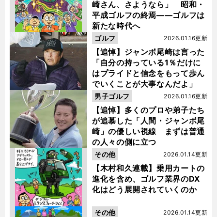
崎さん、さようなら」 昭和・
平成ゴルフの終焉――ゴルフは
新たな時代へ
ゴルフ
2026.01.16更新
【追悼】ジャンボ尾崎は言った
「自分の持っている1％だけに
はプライドと信念をもって歩ん
でいくことが大事なんだよ」
男子ゴルフ
2026.01.16更新
【追悼】多くのプロや弟子たち
が追慕した「人間・ジャンボ尾
崎」の優しい視線 まずは普通
の人々の側に立つ
その他
2026.01.14更新
【木村和久連載】乗用カートの
進化を含め、ゴルフ業界のDX
化はどう展開されていくのか
その他
2026.01.14更新