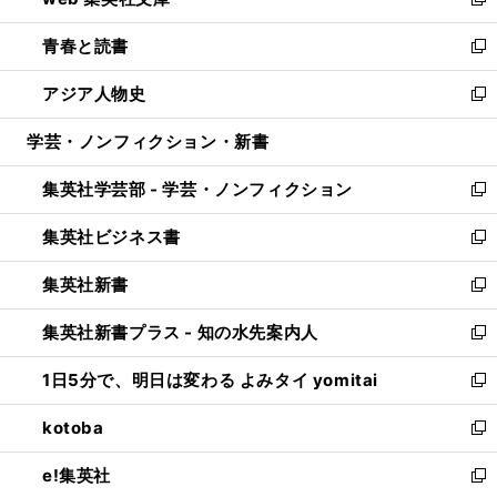
ィ
い
新
ウ
ン
ウ
し
青春と読書
で
ド
ィ
い
新
開
ウ
ン
ウ
し
アジア人物史
く
で
ド
ィ
い
新
開
ウ
ン
ウ
し
学芸・ノンフィクション・新書
く
で
ド
ィ
い
開
ウ
ン
ウ
集英社学芸部 - 学芸・ノンフィクション
く
で
ド
ィ
新
開
ウ
ン
し
集英社ビジネス書
く
で
ド
い
新
開
ウ
ウ
し
集英社新書
く
で
ィ
い
新
開
ン
ウ
し
集英社新書プラス - 知の水先案内人
く
ド
ィ
い
新
ウ
ン
ウ
し
1日5分で、明日は変わる よみタイ yomitai
で
ド
ィ
い
新
開
ウ
ン
ウ
し
kotoba
く
で
ド
ィ
い
新
開
ウ
ン
ウ
し
e!集英社
く
で
ド
ィ
い
新