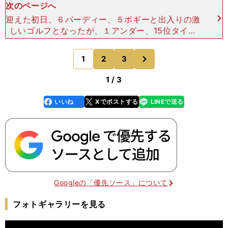
次のページへ
迎えた初日、６バーディー、５ボギーと出入りの激
しいゴルフとなったが、１アンダー、15位タイと
まずまずのスタートをきった山下。２日目も３バー
ディー、１ボギーの「70」で回って、通算３アン
次
1
2
3
のページへ
ダー、６位タイと
1 / 3
いいね
Xでポストする
LINEで送る
line
faceboo
x
k
Googleの「優先ソース」について
フォトギャラリーを見る