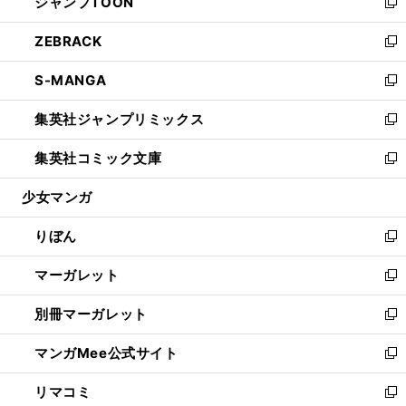
ジャンプTOON
く
で
ド
ィ
い
新
開
ウ
ン
ウ
し
ZEBRACK
く
で
ド
ィ
い
新
開
ウ
ン
ウ
し
S-MANGA
く
で
ド
ィ
い
新
開
ウ
ン
ウ
し
集英社ジャンプリミックス
く
で
ド
ィ
い
新
開
ウ
ン
ウ
し
集英社コミック文庫
く
で
ド
ィ
い
新
開
ウ
ン
ウ
し
少女マンガ
く
で
ド
ィ
い
開
ウ
ン
ウ
りぼん
く
で
ド
ィ
新
開
ウ
ン
し
マーガレット
く
で
ド
い
新
開
ウ
ウ
し
別冊マーガレット
く
で
ィ
い
新
開
ン
ウ
し
マンガMee公式サイト
く
ド
ィ
い
新
ウ
ン
ウ
し
リマコミ
で
ド
ィ
い
新