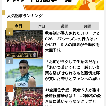
人気記事ランキング
今日
昨日
週間
月間
秋春制が導入されたJ1リーグ2
1
026－27シーズンの行方はい
かに!? ５人の識者が全順位を
大胆予想
「お前がラクして生意気だな」
2
「あいつ若いくせに」厳しい言
葉を浴びせられるも佐藤慎太郎
が貫いた誇りとファンへの思い
J1全順位予想 識者５人が推す
3
優勝候補筆頭は？ J2降格の憂
き目に遭いそうな３クラブと