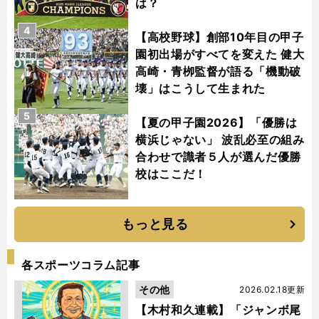
は？
4
【高校野球】創部10年目の甲子
園初出場がすべてを変えた 健大
高崎・青栁監督が語る「機動破
壊」はこうして生まれた
5
【夏の甲子園2026】「優勝は
横浜じゃない」 波乱必至の組み
合わせで識者５人が選んだ優勝
校はここだ！
もっと見る
各スポーツコラム記事
その他
2026.02.18更新
【木村和久連載】「ジャンボ尾