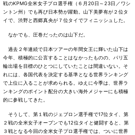
戦のKPMG全米女子プロ選手権（６月20日～23日／ワシ
ントン州）でも再び日本勢が躍動。山下美夢有が２位タ
イで、渋野と西郷真央が７位タイでフィニッシュした。
なかでも、圧巻だったのは山下だ。
過去２年連続で日本ツアーの年間女王に輝いた山下は
今年、積極的に公言することはなかったものの、パリ五
輪出場を目標のひとつにしていたことは間違いない。そ
れには、各国代表を決定する基準となる世界ランキング
で上位に入ることが求められる。ゆえに今季は、世界ラ
ンキングのポイント配分の大きい海外メジャーにも積極
的に参戦してきた。
そうして、第１戦のジェブロン選手権で17位タイ、第
２戦の全米女子オープンでも12位タイと健闘すると、第
３戦となる今回の全米女子プロ選手権では、ついに世界