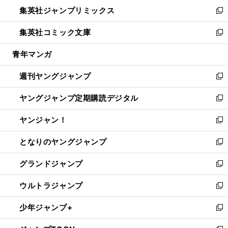
ン
ウ
し
集英社ジャンプリミックス
く
で
ド
ィ
い
新
開
ウ
ン
ウ
し
集英社コミック文庫
く
で
ド
ィ
い
新
開
ウ
ン
ウ
し
青年マンガ
く
で
ド
ィ
い
開
ウ
ン
ウ
週刊ヤングジャンプ
く
で
ド
ィ
新
開
ウ
ン
し
ヤングジャンプ定期購読デジタル
く
で
ド
い
新
開
ウ
ウ
し
ヤンジャン！
く
で
ィ
い
新
開
ン
ウ
し
となりのヤングジャンプ
く
ド
ィ
い
新
ウ
ン
ウ
し
グランドジャンプ
で
ド
ィ
い
新
開
ウ
ン
ウ
し
ウルトラジャンプ
く
で
ド
ィ
い
新
開
ウ
ン
ウ
し
少年ジャンプ+
く
で
ド
ィ
い
新
開
ウ
ン
ウ
し