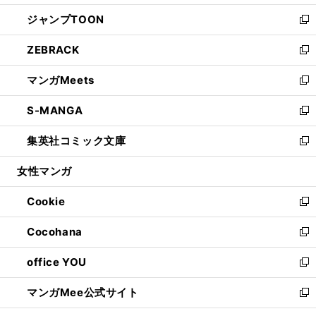
開
ウ
ン
ウ
し
ジャンプTOON
く
で
ド
ィ
い
新
開
ウ
ン
ウ
し
ZEBRACK
く
で
ド
ィ
い
新
開
ウ
ン
ウ
し
マンガMeets
く
で
ド
ィ
い
新
開
ウ
ン
ウ
し
S-MANGA
く
で
ド
ィ
い
新
開
ウ
ン
ウ
し
集英社コミック文庫
く
で
ド
ィ
い
新
開
ウ
ン
ウ
し
女性マンガ
く
で
ド
ィ
い
開
ウ
ン
ウ
Cookie
く
で
ド
ィ
新
開
ウ
ン
し
Cocohana
く
で
ド
い
新
開
ウ
ウ
し
office YOU
く
で
ィ
い
新
開
ン
ウ
し
マンガMee公式サイト
く
ド
ィ
い
新
ウ
ン
ウ
し