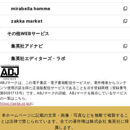
開
ウ
ン
ウ
し
mirabella homme
く
で
ド
ィ
い
新
開
ウ
ン
ウ
し
zakka market
く
で
ド
ィ
い
新
開
ウ
ン
ウ
し
その他WEBサービス
く
で
ド
ィ
い
開
ウ
ン
ウ
集英社アドナビ
く
で
ド
ィ
新
開
ウ
ン
し
集英社エディターズ・ラボ
く
で
ド
い
新
開
ウ
ウ
し
く
で
ィ
い
開
ン
ウ
ABJマークは、この電子書店・電子書籍配信サービスが、著作権者からコンテ
く
ド
ィ
ンツ使用許諾を得た正規版配信サービスであることを示す登録商標（登録番号
ウ
ン
第6091713号）です。ABJマークの詳細、ABJマークを掲示しているサービス
で
ド
の一覧はこちら。
開
ウ
https://aebs.or.jp/
新
く
で
し
い
開
本ホームページに記載の文章・画像・写真などを無断で複製するこ
ウ
く
とは法律で禁じられています。全ての著作権は株式会社 集英社に帰
ィ
属します。
ン