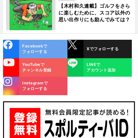
【木村和久連載】ゴルフをさら
に楽しむために、スコア以外の
思い出作りにも励んでみては？
cebo
X
Facebookで
Xでフォローする
ok
フォローする
uTube
LINE
YouTubeで
LINEで
チャンネル登録
アカウント追加
stagra
Instagramで
m
フォローする