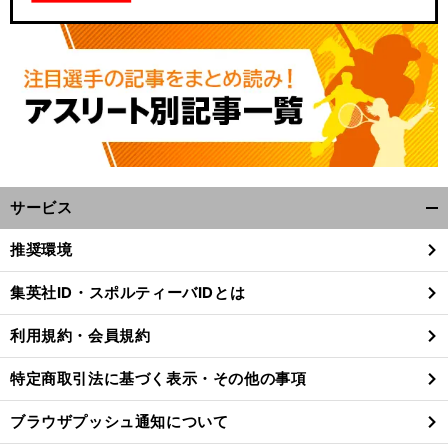
サービス
開
く/
推奨環境
前
閉
害
「
害
の嘆き【
載
へ
じ
集英社ID・スポルティーバIDとは
る
利用規約・会員規約
特定商取引法に基づく表示・その他の事項
ブラウザプッシュ通知について