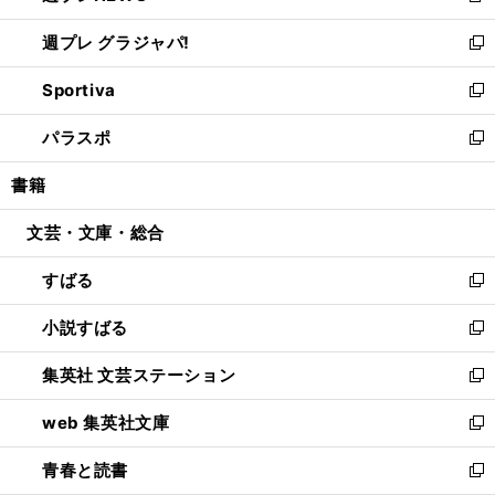
開
ウ
ウ
し
週プレ グラジャパ!
く
で
ィ
い
新
開
ン
ウ
し
Sportiva
く
ド
ィ
い
新
ウ
ン
ウ
し
パラスポ
で
ド
ィ
い
新
開
ウ
ン
ウ
し
書籍
く
で
ド
ィ
い
開
ウ
ン
ウ
文芸・文庫・総合
く
で
ド
ィ
開
ウ
ン
すばる
く
で
ド
新
開
ウ
し
小説すばる
く
で
い
新
開
ウ
し
集英社 文芸ステーション
く
ィ
い
新
ン
ウ
し
web 集英社文庫
ド
ィ
い
新
ウ
ン
ウ
し
青春と読書
で
ド
ィ
い
新
開
ウ