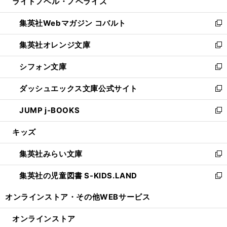
ライトノベル・ノベライズ
く
で
ド
ィ
い
開
ウ
ン
ウ
集英社Webマガジン コバルト
く
で
ド
ィ
新
開
ウ
ン
し
集英社オレンジ文庫
く
で
ド
い
新
開
ウ
ウ
し
シフォン文庫
く
で
ィ
い
新
開
ン
ウ
し
ダッシュエックス文庫公式サイト
く
ド
ィ
い
新
ウ
ン
ウ
し
JUMP j-BOOKS
で
ド
ィ
い
新
開
ウ
ン
ウ
し
キッズ
く
で
ド
ィ
い
開
ウ
ン
ウ
集英社みらい文庫
く
で
ド
ィ
新
開
ウ
ン
し
集英社の児童図書 S-KIDS.LAND
く
で
ド
い
新
開
ウ
ウ
し
オンラインストア・
その他WEBサービス
く
で
ィ
い
開
ン
ウ
オンラインストア
く
ド
ィ