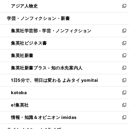
ン
ウ
し
アジア人物史
く
で
ド
ィ
い
新
開
ウ
ン
ウ
し
学芸・ノンフィクション・新書
く
で
ド
ィ
い
開
ウ
ン
ウ
集英社学芸部 - 学芸・ノンフィクション
く
で
ド
ィ
新
開
ウ
ン
し
集英社ビジネス書
く
で
ド
い
新
開
ウ
ウ
し
集英社新書
く
で
ィ
い
新
開
ン
ウ
し
集英社新書プラス - 知の水先案内人
く
ド
ィ
い
新
ウ
ン
ウ
し
1日5分で、明日は変わる よみタイ yomitai
で
ド
ィ
い
新
開
ウ
ン
ウ
し
kotoba
く
で
ド
ィ
い
新
開
ウ
ン
ウ
し
e!集英社
く
で
ド
ィ
い
新
開
ウ
ン
ウ
し
情報・知識＆オピニオン imidas
く
で
ド
ィ
い
新
開
ウ
ン
ウ
し