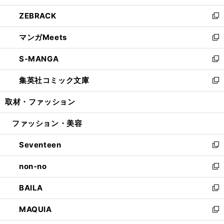
開
ウ
ン
ウ
し
ZEBRACK
く
で
ド
ィ
い
新
開
ウ
ン
ウ
し
マンガMeets
く
で
ド
ィ
い
新
開
ウ
ン
ウ
し
S-MANGA
く
で
ド
ィ
い
新
開
ウ
ン
ウ
し
集英社コミック文庫
く
で
ド
ィ
い
新
開
ウ
ン
ウ
し
取材・ファッション
く
で
ド
ィ
い
開
ウ
ン
ウ
ファッション・美容
く
で
ド
ィ
開
ウ
ン
Seventeen
く
で
ド
新
開
ウ
し
non-no
く
で
い
新
開
ウ
し
BAILA
く
ィ
い
新
ン
ウ
し
MAQUIA
ド
ィ
い
新
ウ
ン
ウ
し