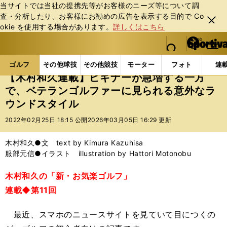
当サイトでは当社の提携先等がお客様のニーズ等について調
査・分析したり、お客様にお勧めの広告を表⽰する⽬的で Co
閉じ
okie を使⽤する場合があります。
詳しくはこちら
る
マイペ
web Sportiva (webスポルティーバ)
検索
メニュ
we
ー
ゴルフの記事一覧
ゴルフ
その他
【木村和久連
b
ジ
ゴルフ
その他球技
その他競技
モーター
フォト
連
ス
【木村和久連載】ビギナーが急増する一方
ポ
で、ベテランゴルファーに見られる意外なラ
ル
ウンドスタイル
テ
ィ
2022年02月25日 18:15 公開
2026年03月05日 16:29 更新
ー
バ
木村和久●文 text by Kimura Kazuhisa
服部元信●イラスト illustration by Hattori Motonobu
木村和久の「新・お気楽ゴルフ」
連載◆第11回
最近、スマホのニュースサイトを見ていて目につくの