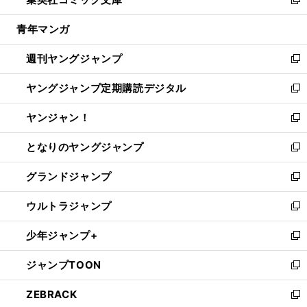
ド
ィ
い
新
開
ウ
ン
ウ
し
青年マンガ
く
で
ド
ィ
い
開
ウ
ン
ウ
週刊ヤングジャンプ
く
で
ド
ィ
新
開
ウ
ン
し
ヤングジャンプ定期購読デジタル
く
で
ド
い
新
開
ウ
ウ
し
ヤンジャン！
く
で
ィ
い
新
開
ン
ウ
し
となりのヤングジャンプ
く
ド
ィ
い
新
ウ
ン
ウ
し
グランドジャンプ
で
ド
ィ
い
新
開
ウ
ン
ウ
し
ウルトラジャンプ
く
で
ド
ィ
い
新
開
ウ
ン
ウ
し
少年ジャンプ+
く
で
ド
ィ
い
新
開
ウ
ン
ウ
し
ジャンプTOON
く
で
ド
ィ
い
新
開
ウ
ン
ウ
し
ZEBRACK
く
で
ド
ィ
い
新