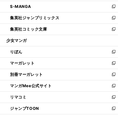
開
ウ
ン
ウ
し
S-MANGA
く
で
ド
ィ
い
新
開
ウ
ン
ウ
し
集英社ジャンプリミックス
く
で
ド
ィ
い
新
開
ウ
ン
ウ
し
集英社コミック文庫
く
で
ド
ィ
い
新
開
ウ
ン
ウ
し
少女マンガ
く
で
ド
ィ
い
開
ウ
ン
ウ
りぼん
く
で
ド
ィ
新
開
ウ
ン
し
マーガレット
く
で
ド
い
新
開
ウ
ウ
し
別冊マーガレット
く
で
ィ
い
新
開
ン
ウ
し
マンガMee公式サイト
く
ド
ィ
い
新
ウ
ン
ウ
し
リマコミ
で
ド
ィ
い
新
開
ウ
ン
ウ
し
ジャンプTOON
く
で
ド
ィ
い
新
開
ウ
ン
ウ
し