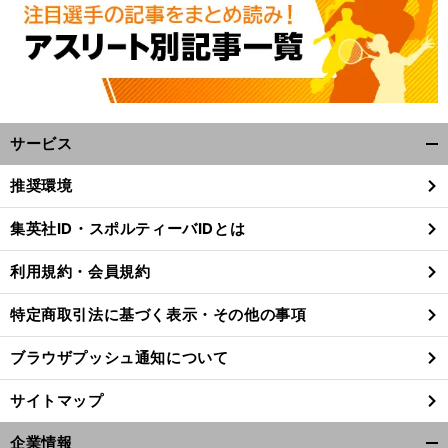
サービス
開
く/
推奨環境
閉
】
、
。
じ
三
、
神
.
.
.
.
.
.
」
集英社ID・スポルティーバIDとは
ヶ島かな
ツアー初優勝の舞台裏「
様はまた勝たせてくれないのか
心底思った
る
利用規約・会員規約
特定商取引法に基づく表示・その他の事項
ブラウザプッシュ通知について
サイトマップ
企業情報