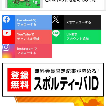
cebo
X
Facebookで
Xでフォローする
ok
フォローする
uTube
LINE
YouTubeで
LINEで
チャンネル登録
アカウント追加
stagra
Instagramで
m
フォローする