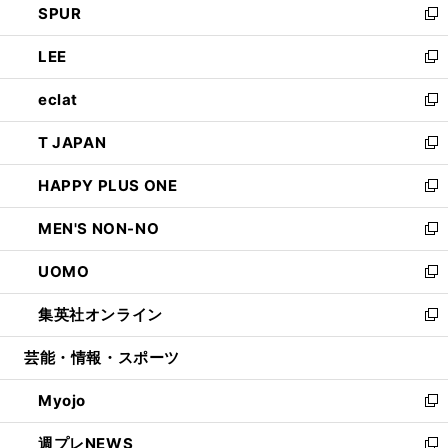
SPUR
で
ド
ィ
い
新
開
ウ
ン
ウ
し
LEE
く
で
ド
ィ
い
新
開
ウ
ン
ウ
し
eclat
く
で
ド
ィ
い
新
開
ウ
ン
ウ
し
T JAPAN
く
で
ド
ィ
い
新
開
ウ
ン
ウ
し
HAPPY PLUS ONE
く
で
ド
ィ
い
新
開
ウ
ン
ウ
し
MEN'S NON-NO
く
で
ド
ィ
い
新
開
ウ
ン
ウ
し
UOMO
く
で
ド
ィ
い
新
開
ウ
ン
ウ
し
集英社オンライン
く
で
ド
ィ
い
新
開
ウ
ン
ウ
し
芸能・情報・スポーツ
く
で
ド
ィ
い
開
ウ
ン
ウ
Myojo
く
で
ド
ィ
新
開
ウ
ン
し
週プレNEWS
く
で
ド
い
新