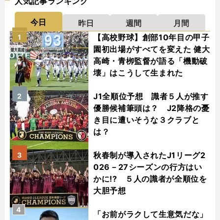
人気記事ランキング
今日
昨日
週間
月間
【高校野球】創部10年目の甲子
1
園初出場がすべてを変えた 健大
高崎・青栁監督が語る「機動破
壊」はこうして生まれた
J1全順位予想 識者５人が推す
2
優勝候補筆頭は？ J2降格の憂
き目に遭いそうな３クラブと
は？
秋春制が導入されたJ1リーグ2
3
026－27シーズンの行方はい
かに!? ５人の識者が全順位を
大胆予想
4
「お前がラクして生意気だな」