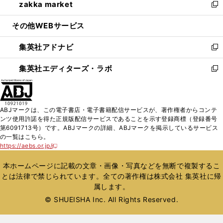
zakka market
く
で
ド
ィ
い
新
開
ウ
ン
ウ
し
その他WEBサービス
く
で
ド
ィ
い
開
ウ
ン
ウ
集英社アドナビ
く
で
ド
ィ
新
開
ウ
ン
し
集英社エディターズ・ラボ
く
で
ド
い
新
開
ウ
ウ
し
く
で
ィ
い
開
ン
ウ
ABJマークは、この電子書店・電子書籍配信サービスが、著作権者からコンテ
く
ド
ィ
ンツ使用許諾を得た正規版配信サービスであることを示す登録商標（登録番号
ウ
ン
第6091713号）です。ABJマークの詳細、ABJマークを掲示しているサービス
で
ド
の一覧はこちら。
開
ウ
https://aebs.or.jp/
新
く
で
し
い
開
本ホームページに記載の文章・画像・写真などを無断で複製するこ
ウ
く
とは法律で禁じられています。全ての著作権は株式会社 集英社に帰
ィ
属します。
ン
ド
© SHUEISHA Inc. All Rights Reserved.
ウ
で
開