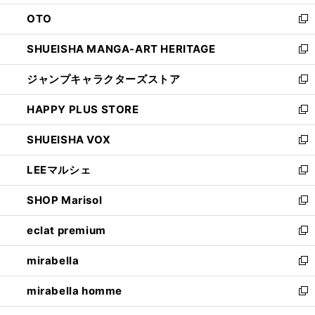
ウ
ン
OTO
で
ド
新
開
ウ
し
SHUEISHA MANGA-ART HERITAGE
く
で
い
新
開
ウ
し
ジャンプキャラクターズストア
く
ィ
い
新
ン
ウ
し
HAPPY PLUS STORE
ド
ィ
い
新
ウ
ン
ウ
し
SHUEISHA VOX
で
ド
ィ
い
新
開
ウ
ン
ウ
し
LEEマルシェ
く
で
ド
ィ
い
新
開
ウ
ン
ウ
し
SHOP Marisol
く
で
ド
ィ
い
新
開
ウ
ン
ウ
し
eclat premium
く
で
ド
ィ
い
新
開
ウ
ン
ウ
し
mirabella
く
で
ド
ィ
い
新
開
ウ
ン
ウ
し
mirabella homme
く
で
ド
ィ
い
新
開
ウ
ン
ウ
し