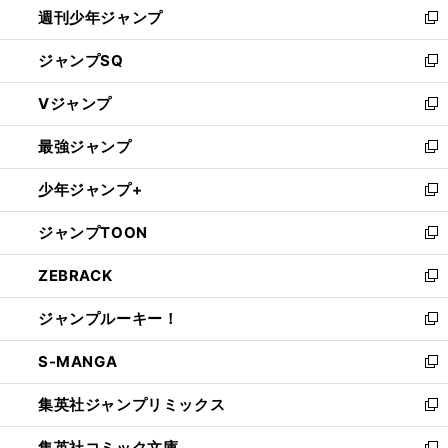
週刊少年ジャンプ
く
新
し
ジャンプSQ
い
新
ウ
し
Vジャンプ
ィ
い
新
ン
ウ
し
最強ジャンプ
ド
ィ
い
新
ウ
ン
ウ
し
少年ジャンプ+
で
ド
ィ
い
新
開
ウ
ン
ウ
し
ジャンプTOON
く
で
ド
ィ
い
新
開
ウ
ン
ウ
し
ZEBRACK
く
で
ド
ィ
い
新
開
ウ
ン
ウ
し
ジャンプルーキー！
く
で
ド
ィ
い
新
開
ウ
ン
ウ
し
S-MANGA
く
で
ド
ィ
い
新
開
ウ
ン
ウ
し
集英社ジャンプリミックス
く
で
ド
ィ
い
新
開
ウ
ン
ウ
し
集英社コミック文庫
く
で