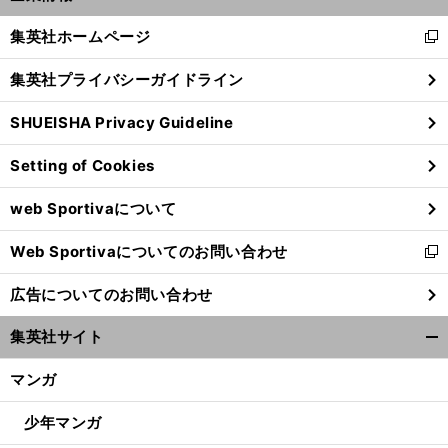
開
く/
集英社ホームページ
新
閉
し
じ
集英社プライバシーガイドライン
い
る
ウ
SHUEISHA Privacy Guideline
ィ
ン
Setting of Cookies
ド
ウ
web Sportivaについて
で
開
Web Sportivaについてのお問い合わせ
く
新
し
広告についてのお問い合わせ
い
ウ
集英社サイト
ィ
開
ン
く/
マンガ
ド
閉
ウ
じ
少年マンガ
で
る
開