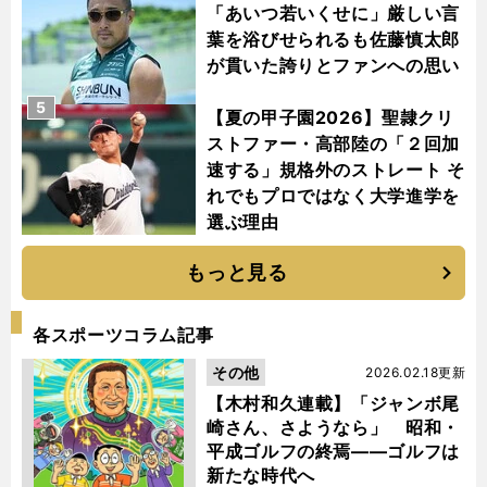
「あいつ若いくせに」厳しい言
葉を浴びせられるも佐藤慎太郎
が貫いた誇りとファンへの思い
5
【夏の甲子園2026】聖隷クリ
ストファー・高部陸の「２回加
速する」規格外のストレート そ
れでもプロではなく大学進学を
選ぶ理由
もっと見る
各スポーツコラム記事
その他
2026.02.18更新
【木村和久連載】「ジャンボ尾
崎さん、さようなら」 昭和・
平成ゴルフの終焉――ゴルフは
新たな時代へ