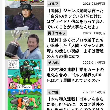
ゴルフ
2026.01.16更新
【追悼】ジャンボ尾崎は言った
「自分の持っている1％だけに
はプライドと信念をもって歩ん
でいくことが大事なんだよ」
男子ゴルフ
2026.01.16更新
【追悼】多くのプロや弟子たち
が追慕した「人間・ジャンボ尾
崎」の優しい視線 まずは普通
の人々の側に立つ
その他
2026.01.14更新
【木村和久連載】乗用カートの
進化を含め、ゴルフ業界のDX
化はどう展開されていくのか
その他
2026.01.14更新
【木村和久連載】ゴルフをさら
に楽しむために、スコア以外の
思い出作りにも励んでみては？