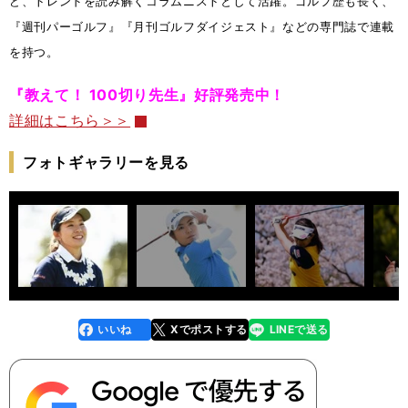
ど、トレンドを読み解くコラムニストとして活躍。ゴルフ歴も長く、
『週刊パーゴルフ』『月刊ゴルフダイジェスト』などの専門誌で連載
を持つ。
『教えて！ 100切り先生』好評発売中！
詳細はこちら＞＞
フォトギャラリーを見る
いいね
Xでポストする
LINEで送る
line
faceboo
x
k