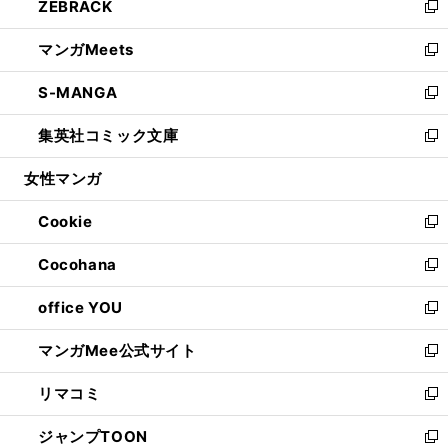
ZEBRACK
く
で
ド
ィ
い
新
開
ウ
ン
ウ
し
マンガMeets
く
で
ド
ィ
い
新
開
ウ
ン
ウ
し
S-MANGA
く
で
ド
ィ
い
新
開
ウ
ン
ウ
し
集英社コミック文庫
く
で
ド
ィ
い
新
開
ウ
ン
ウ
し
女性マンガ
く
で
ド
ィ
い
開
ウ
ン
ウ
Cookie
く
で
ド
ィ
新
開
ウ
ン
し
Cocohana
く
で
ド
い
新
開
ウ
ウ
し
office YOU
く
で
ィ
い
新
開
ン
ウ
し
マンガMee公式サイト
く
ド
ィ
い
新
ウ
ン
ウ
し
リマコミ
で
ド
ィ
い
新
開
ウ
ン
ウ
し
ジャンプTOON
く
で
ド
ィ
い
新