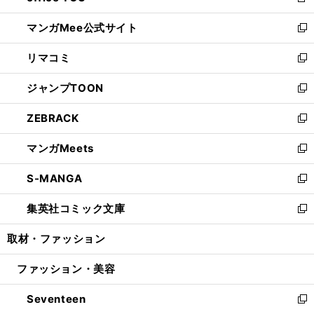
新
開
ン
ウ
し
マンガMee公式サイト
く
ド
ィ
い
新
ウ
ン
ウ
し
リマコミ
で
ド
ィ
い
新
開
ウ
ン
ウ
し
ジャンプTOON
く
で
ド
ィ
い
新
開
ウ
ン
ウ
し
ZEBRACK
く
で
ド
ィ
い
新
開
ウ
ン
ウ
し
マンガMeets
く
で
ド
ィ
い
新
開
ウ
ン
ウ
し
S-MANGA
く
で
ド
ィ
い
新
開
ウ
ン
ウ
し
集英社コミック文庫
く
で
ド
ィ
い
新
開
ウ
ン
ウ
し
取材・ファッション
く
で
ド
ィ
い
開
ウ
ン
ウ
ファッション・美容
く
で
ド
ィ
開
ウ
ン
Seventeen
く
で
ド
新
開