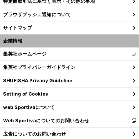
特定商取引法に基づく表示・その他の事項
ブラウザプッシュ通知について
サイトマップ
企業情報
開
く/
集英社ホームページ
新
閉
し
じ
集英社プライバシーガイドライン
い
る
ウ
SHUEISHA Privacy Guideline
ィ
ン
「
ボ
」
ールがどこに飛んでいくのかわからない
堀琴音を突如襲った不振の苦悩
Setting of Cookies
ド
ウ
web Sportivaについて
で
開
Web Sportivaについてのお問い合わせ
く
新
し
広告についてのお問い合わせ
い