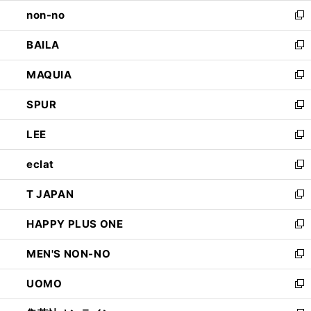
ウ
し
non-no
く
で
い
新
開
ウ
し
BAILA
く
ィ
い
新
ン
ウ
し
MAQUIA
ド
ィ
い
新
ウ
ン
ウ
し
SPUR
で
ド
ィ
い
新
開
ウ
ン
ウ
し
LEE
く
で
ド
ィ
い
新
開
ウ
ン
ウ
し
eclat
く
で
ド
ィ
い
新
開
ウ
ン
ウ
し
T JAPAN
く
で
ド
ィ
い
新
開
ウ
ン
ウ
し
HAPPY PLUS ONE
く
で
ド
ィ
い
新
開
ウ
ン
ウ
し
MEN'S NON-NO
く
で
ド
ィ
い
新
開
ウ
ン
ウ
し
UOMO
く
で
ド
ィ
い
新
開
ウ
ン
ウ
し