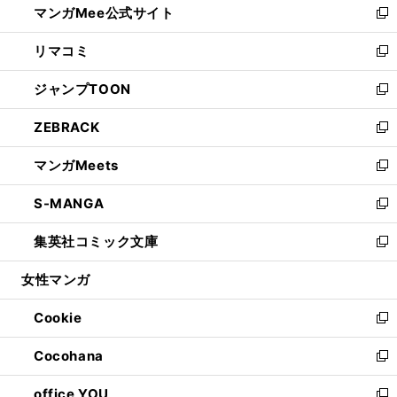
マンガMee公式サイト
く
ド
ィ
い
新
ウ
ン
ウ
し
リマコミ
で
ド
ィ
い
新
開
ウ
ン
ウ
し
ジャンプTOON
く
で
ド
ィ
い
新
開
ウ
ン
ウ
し
ZEBRACK
く
で
ド
ィ
い
新
開
ウ
ン
ウ
し
マンガMeets
く
で
ド
ィ
い
新
開
ウ
ン
ウ
し
S-MANGA
く
で
ド
ィ
い
新
開
ウ
ン
ウ
し
集英社コミック文庫
く
で
ド
ィ
い
新
開
ウ
ン
ウ
し
女性マンガ
く
で
ド
ィ
い
開
ウ
ン
ウ
Cookie
く
で
ド
ィ
新
開
ウ
ン
し
Cocohana
く
で
ド
い
新
開
ウ
ウ
し
office YOU
く
で
ィ
い