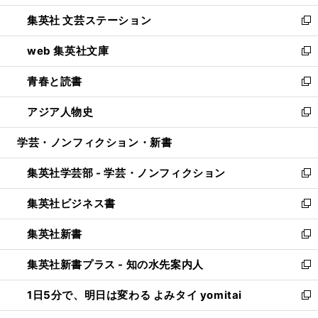
開
ウ
し
集英社 文芸ステーション
く
ィ
い
新
ン
ウ
し
web 集英社文庫
ド
ィ
い
新
ウ
ン
ウ
し
青春と読書
で
ド
ィ
い
新
開
ウ
ン
ウ
し
アジア人物史
く
で
ド
ィ
い
新
開
ウ
ン
ウ
し
学芸・ノンフィクション・新書
く
で
ド
ィ
い
開
ウ
ン
ウ
集英社学芸部 - 学芸・ノンフィクション
く
で
ド
ィ
新
開
ウ
ン
し
集英社ビジネス書
く
で
ド
い
新
開
ウ
ウ
し
集英社新書
く
で
ィ
い
新
開
ン
ウ
し
集英社新書プラス - 知の水先案内人
く
ド
ィ
い
新
ウ
ン
ウ
し
1日5分で、明日は変わる よみタイ yomitai
で
ド
ィ
い
新
開
ウ
ン
ウ
し