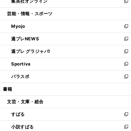
集英社オンライン
く
で
ド
ィ
い
新
開
ウ
ン
ウ
し
芸能・情報・スポーツ
く
で
ド
ィ
い
開
ウ
ン
ウ
Myojo
く
で
ド
ィ
新
開
ウ
ン
し
週プレNEWS
く
で
ド
い
新
開
ウ
ウ
し
週プレ グラジャパ!
く
で
ィ
い
新
開
ン
ウ
し
Sportiva
く
ド
ィ
い
新
ウ
ン
ウ
し
パラスポ
で
ド
ィ
い
新
開
ウ
ン
ウ
し
書籍
く
で
ド
ィ
い
開
ウ
ン
ウ
文芸・文庫・総合
く
で
ド
ィ
開
ウ
ン
すばる
く
で
ド
新
開
ウ
し
小説すばる
く
で
い
新