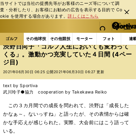
当サイトでは当社の提携先等がお客様のニーズ等について調
査・分析したり、お客様にお勧めの広告を表⽰する⽬的で Co
閉じ
okie を使⽤する場合があります。
詳しくはこちら
る
マイペ
web Sportiva (webスポルティーバ)
検索
メニュ
we
ー
ゴルフの記事一覧
ゴルフ
女子ゴルフ
渋野日向
b
ジ
ゴルフ
その他球技
その他競技
モーター
フォト
連
ス
渋野日向子「ゴルフ人生においても変わって
ポ
くる」。激動かつ充実していた４日間 (4ペー
ル
ジ目)
テ
ィ
2021年06月30日 06:25 公開
2021年06月30日 06:27 更新
ー
バ
text by Sportiva
武川玲子●協力 cooperation by Takekawa Reiko
この３カ月間での成長を問われて、渋野は「成長した
かなぁ～。ないっすね」と語ったが、その表情からは確
かな手応えが感じられた。実際、大会前にはこう語って
いる。