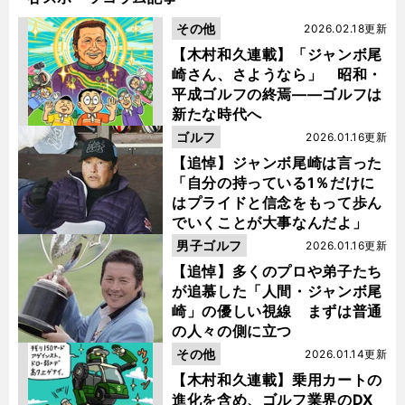
その他
2026.02.18更新
【木村和久連載】「ジャンボ尾
崎さん、さようなら」 昭和・
平成ゴルフの終焉――ゴルフは
新たな時代へ
ゴルフ
2026.01.16更新
【追悼】ジャンボ尾崎は言った
「自分の持っている1％だけに
はプライドと信念をもって歩ん
でいくことが大事なんだよ」
男子ゴルフ
2026.01.16更新
【追悼】多くのプロや弟子たち
が追慕した「人間・ジャンボ尾
崎」の優しい視線 まずは普通
の人々の側に立つ
その他
2026.01.14更新
【木村和久連載】乗用カートの
進化を含め、ゴルフ業界のDX