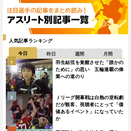
人気記事ランキング
今日
昨日
週間
月間
羽生結弦を覚醒させた「誰かの
1
ために」の思い 五輪連覇の偉
業への道のり
Ｊリーグ開幕戦は白熱の逆転劇
2
だが観客、視聴者にとって「価
値あるイベント」になっていた
か