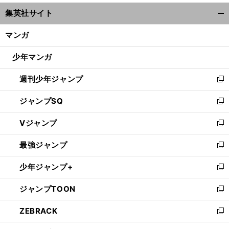
ウ
集英社サイト
ィ
開
ン
く/
マンガ
ド
閉
ウ
じ
少年マンガ
で
る
開
週刊少年ジャンプ
く
新
し
ジャンプSQ
い
新
ウ
し
Vジャンプ
ィ
い
新
ン
ウ
し
最強ジャンプ
ド
ィ
い
新
ウ
ン
ウ
し
少年ジャンプ+
で
ド
ィ
い
新
開
ウ
ン
ウ
し
ジャンプTOON
く
で
ド
ィ
い
新
開
ウ
ン
ウ
し
ZEBRACK
く
で
ド
ィ
い
新
開
ウ
ン
ウ
し