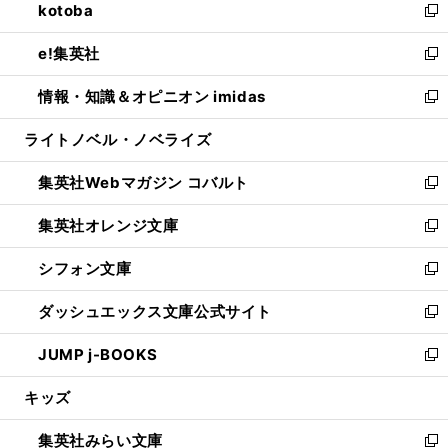
kotoba
く
で
ド
ィ
い
新
開
ウ
ン
ウ
し
e!集英社
く
で
ド
ィ
い
新
開
ウ
ン
ウ
し
情報・知識＆オピニオン imidas
く
で
ド
ィ
い
新
開
ウ
ン
ウ
し
ライトノベル・ノベライズ
く
で
ド
ィ
い
開
ウ
ン
ウ
集英社Webマガジン コバルト
く
で
ド
ィ
新
開
ウ
ン
し
集英社オレンジ文庫
く
で
ド
い
新
開
ウ
ウ
し
シフォン文庫
く
で
ィ
い
新
開
ン
ウ
し
ダッシュエックス文庫公式サイト
く
ド
ィ
い
新
ウ
ン
ウ
し
JUMP j-BOOKS
で
ド
ィ
い
新
開
ウ
ン
ウ
し
キッズ
く
で
ド
ィ
い
開
ウ
ン
ウ
集英社みらい文庫
く
で
ド
ィ
新