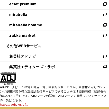
eclat premium
く
で
ド
ィ
い
新
開
ウ
ン
ウ
し
mirabella
く
で
ド
ィ
い
新
開
ウ
ン
ウ
し
mirabella homme
く
で
ド
ィ
い
新
開
ウ
ン
ウ
し
zakka market
く
で
ド
ィ
い
新
開
ウ
ン
ウ
し
その他WEBサービス
く
で
ド
ィ
い
開
ウ
ン
ウ
集英社アドナビ
く
で
ド
ィ
新
開
ウ
ン
し
集英社エディターズ・ラボ
く
で
ド
い
新
開
ウ
ウ
し
く
で
ィ
い
開
ン
ウ
ABJマークは、この電子書店・電子書籍配信サービスが、著作権者からコンテ
く
ド
ィ
ンツ使用許諾を得た正規版配信サービスであることを示す登録商標（登録番号
ウ
ン
第6091713号）です。ABJマークの詳細、ABJマークを掲示しているサービス
で
ド
の一覧はこちら。
開
ウ
https://aebs.or.jp/
新
く
で