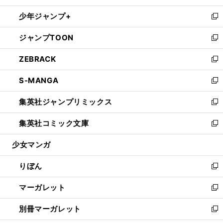
開
ウ
ン
ウ
し
少年ジャンプ+
く
で
ド
ィ
い
新
開
ウ
ン
ウ
し
ジャンプTOON
く
で
ド
ィ
い
新
開
ウ
ン
ウ
し
ZEBRACK
く
で
ド
ィ
い
新
開
ウ
ン
ウ
し
S-MANGA
く
で
ド
ィ
い
新
開
ウ
ン
ウ
し
集英社ジャンプリミックス
く
で
ド
ィ
い
新
開
ウ
ン
ウ
し
集英社コミック文庫
く
で
ド
ィ
い
新
開
ウ
ン
ウ
し
少女マンガ
く
で
ド
ィ
い
開
ウ
ン
ウ
りぼん
く
で
ド
ィ
新
開
ウ
ン
し
マーガレット
く
で
ド
い
新
開
ウ
ウ
し
別冊マーガレット
く
で
ィ
い
新
開
ン
ウ
し