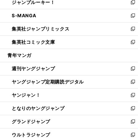
ジャンプルーキー！
く
で
ド
ィ
い
新
開
ウ
ン
ウ
し
S-MANGA
く
で
ド
ィ
い
新
開
ウ
ン
ウ
し
集英社ジャンプリミックス
く
で
ド
ィ
い
新
開
ウ
ン
ウ
し
集英社コミック文庫
く
で
ド
ィ
い
新
開
ウ
ン
ウ
し
青年マンガ
く
で
ド
ィ
い
開
ウ
ン
ウ
週刊ヤングジャンプ
く
で
ド
ィ
新
開
ウ
ン
し
ヤングジャンプ定期購読デジタル
く
で
ド
い
新
開
ウ
ウ
し
ヤンジャン！
く
で
ィ
い
新
開
ン
ウ
し
となりのヤングジャンプ
く
ド
ィ
い
新
ウ
ン
ウ
し
グランドジャンプ
で
ド
ィ
い
新
開
ウ
ン
ウ
し
ウルトラジャンプ
く
で
ド
ィ
い
新