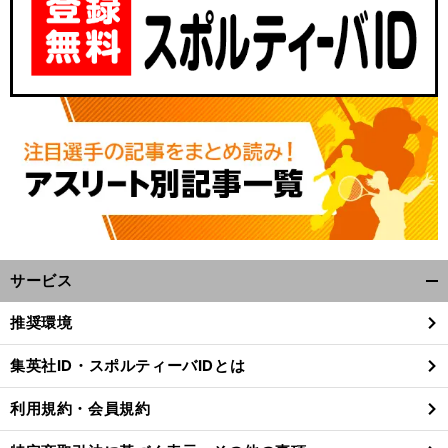
サービス
開
く/
推奨環境
閉
じ
集英社ID・スポルティーバIDとは
る
利用規約・会員規約