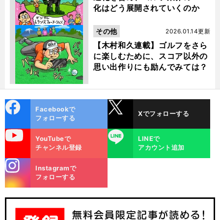
化はどう展開されていくのか
その他
2026.01.14更新
【木村和久連載】ゴルフをさら
に楽しむために、スコア以外の
思い出作りにも励んでみては？
cebo
X
Facebookで
Xでフォローする
ok
フォローする
uTube
LINE
YouTubeで
LINEで
チャンネル登録
アカウント追加
stagra
Instagramで
m
フォローする