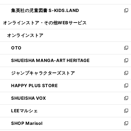
開
ウ
ン
し
集英社の児童図書 S-KIDS.LAND
く
で
ド
い
新
開
ウ
ウ
し
オンラインストア・
その他WEBサービス
く
で
ィ
い
開
ン
ウ
オンラインストア
く
ド
ィ
ウ
ン
OTO
で
ド
新
開
ウ
し
SHUEISHA MANGA-ART HERITAGE
く
で
い
新
開
ウ
し
ジャンプキャラクターズストア
く
ィ
い
新
ン
ウ
し
HAPPY PLUS STORE
ド
ィ
い
新
ウ
ン
ウ
し
SHUEISHA VOX
で
ド
ィ
い
新
開
ウ
ン
ウ
し
LEEマルシェ
く
で
ド
ィ
い
新
開
ウ
ン
ウ
し
SHOP Marisol
く
で
ド
ィ
い
新
開
ウ
ン
ウ
し