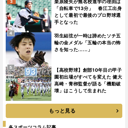
栗原陵矢が無名校進学の理由は
3
「自転車で13分」 春江工出身
として最初で最後のプロ野球選
手となった
4
羽生結弦が一時は諦めたソチ五
輪の金メダル「五輪の本当の怖
さを知った......」
5
【高校野球】創部10年目の甲子
園初出場がすべてを変えた 健大
高崎・青栁監督が語る「機動破
壊」はこうして生まれた
もっと見る
各スポーツコラム記事