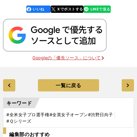
いいね
Xでポストする
LINEで送る
line
faceboo
x
k
Googleの「優先ソース」について
一覧に戻る
キーワード
#全米女子プロ選手権
#全英女子オープン
#渋野日向子
#Ｑシリーズ
編集部のおすすめ