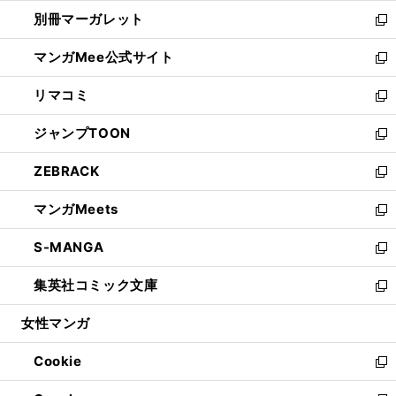
開
ウ
ウ
し
別冊マーガレット
く
で
ィ
い
新
開
ン
ウ
し
マンガMee公式サイト
く
ド
ィ
い
新
ウ
ン
ウ
し
リマコミ
で
ド
ィ
い
新
開
ウ
ン
ウ
し
ジャンプTOON
く
で
ド
ィ
い
新
開
ウ
ン
ウ
し
ZEBRACK
く
で
ド
ィ
い
新
開
ウ
ン
ウ
し
マンガMeets
く
で
ド
ィ
い
新
開
ウ
ン
ウ
し
S-MANGA
く
で
ド
ィ
い
新
開
ウ
ン
ウ
し
集英社コミック文庫
く
で
ド
ィ
い
新
開
ウ
ン
ウ
し
女性マンガ
く
で
ド
ィ
い
開
ウ
ン
ウ
Cookie
く
で
ド
ィ
新
開
ウ
ン
し