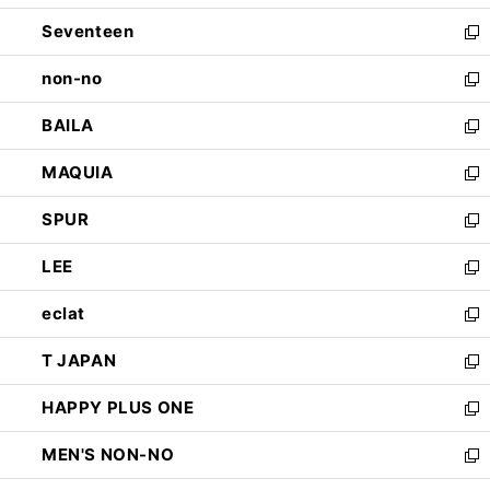
開
ウ
ン
Seventeen
く
で
ド
新
開
ウ
し
non-no
く
で
い
新
開
ウ
し
BAILA
く
ィ
い
新
ン
ウ
し
MAQUIA
ド
ィ
い
新
ウ
ン
ウ
し
SPUR
で
ド
ィ
い
新
開
ウ
ン
ウ
し
LEE
く
で
ド
ィ
い
新
開
ウ
ン
ウ
し
eclat
く
で
ド
ィ
い
新
開
ウ
ン
ウ
し
T JAPAN
く
で
ド
ィ
い
新
開
ウ
ン
ウ
し
HAPPY PLUS ONE
く
で
ド
ィ
い
新
開
ウ
ン
ウ
し
MEN'S NON-NO
く
で
ド
ィ
い
新
開
ウ
ン
ウ
し