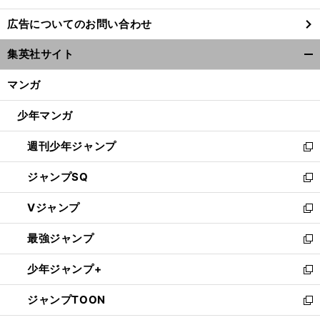
し
広告についてのお問い合わせ
い
ウ
集英社サイト
ィ
開
ン
く/
マンガ
ド
閉
ウ
じ
少年マンガ
で
る
開
週刊少年ジャンプ
く
新
し
ジャンプSQ
い
新
ウ
し
Vジャンプ
ィ
い
新
ン
ウ
し
最強ジャンプ
ド
ィ
い
新
ウ
ン
ウ
し
少年ジャンプ+
で
ド
ィ
い
新
開
ウ
ン
ウ
し
ジャンプTOON
く
で
ド
ィ
い
新
開
ウ
ン
ウ
し