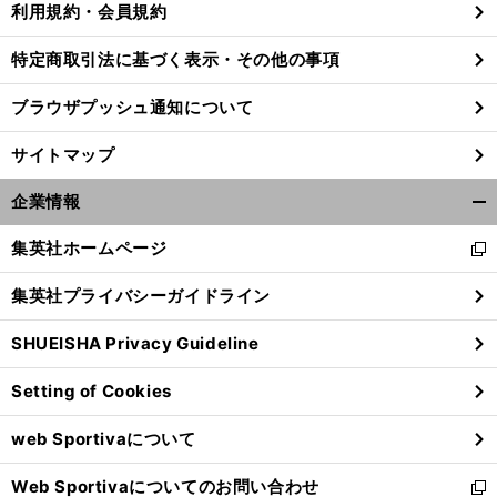
利用規約・会員規約
特定商取引法に基づく表示・その他の事項
想
々
前
ブラウザプッシュ通知について
へ
サイトマップ
企業情報
開
く/
集英社ホームページ
新
閉
し
じ
集英社プライバシーガイドライン
い
る
ウ
SHUEISHA Privacy Guideline
ィ
ン
Setting of Cookies
ド
ウ
web Sportivaについて
で
開
Web Sportivaについてのお問い合わせ
く
新