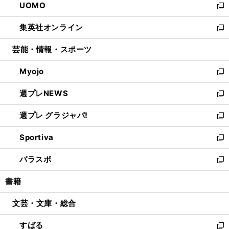
UOMO
く
で
ド
ィ
い
新
開
ウ
ン
ウ
し
集英社オンライン
く
で
ド
ィ
い
新
開
ウ
ン
ウ
し
芸能・情報・スポーツ
く
で
ド
ィ
い
開
ウ
ン
ウ
Myojo
く
で
ド
ィ
新
開
ウ
ン
し
週プレNEWS
く
で
ド
い
新
開
ウ
ウ
し
週プレ グラジャパ!
く
で
ィ
い
新
開
ン
ウ
し
Sportiva
く
ド
ィ
い
新
ウ
ン
ウ
し
パラスポ
で
ド
ィ
い
新
開
ウ
ン
ウ
し
書籍
く
で
ド
ィ
い
開
ウ
ン
ウ
文芸・文庫・総合
く
で
ド
ィ
開
ウ
ン
すばる
く
で
ド
新