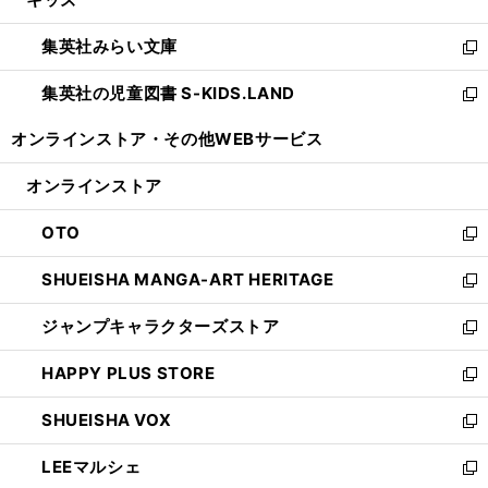
で
ド
ィ
い
開
ウ
ン
ウ
集英社みらい文庫
く
で
ド
ィ
新
開
ウ
ン
し
集英社の児童図書 S-KIDS.LAND
く
で
ド
い
新
開
ウ
ウ
し
オンラインストア・
その他WEBサービス
く
で
ィ
い
開
ン
ウ
オンラインストア
く
ド
ィ
ウ
ン
OTO
で
ド
新
開
ウ
し
SHUEISHA MANGA-ART HERITAGE
く
で
い
新
開
ウ
し
ジャンプキャラクターズストア
く
ィ
い
新
ン
ウ
し
HAPPY PLUS STORE
ド
ィ
い
新
ウ
ン
ウ
し
SHUEISHA VOX
で
ド
ィ
い
新
開
ウ
ン
ウ
し
LEEマルシェ
く
で
ド
ィ
い
新