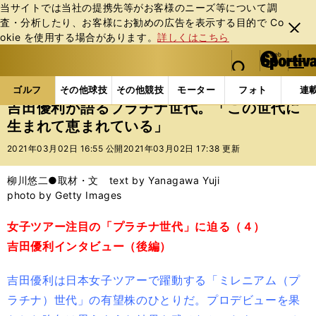
当サイトでは当社の提携先等がお客様のニーズ等について調
査・分析したり、お客様にお勧めの広告を表⽰する⽬的で Co
閉じ
okie を使⽤する場合があります。
詳しくはこちら
る
マイペ
web Sportiva (webスポルティーバ)
検索
メニュ
we
ー
ゴルフの記事一覧
ゴルフ
女子ゴルフ
吉田優利
b
ジ
ゴルフ
その他球技
その他競技
モーター
フォト
連
ス
吉田優利が語るプラチナ世代。「この世代に
ポ
生まれて恵まれている」
ル
テ
2021年03月02日 16:55 公開
2021年03月02日 17:38 更新
ィ
ー
柳川悠二●取材・文 text by Yanagawa Yuji
バ
photo by Getty Images
女子ツアー注目の「プラチナ世代」に迫る（４）
吉田優利インタビュー（後編）
吉田優利は日本女子ツアーで躍動する「ミレニアム（プ
ラチナ）世代」の有望株のひとりだ。プロデビューを果