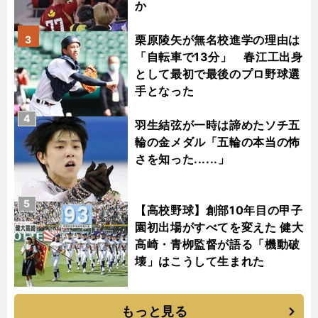
か
栗原陵矢が無名校進学の理由は
3
「自転車で13分」 春江工出身
として最初で最後のプロ野球選
手となった
4
羽生結弦が一時は諦めたソチ五
輪の金メダル「五輪の本当の怖
さを知った......」
5
【高校野球】創部10年目の甲子
園初出場がすべてを変えた 健大
高崎・青栁監督が語る「機動破
壊」はこうして生まれた
もっと見る