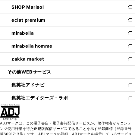
開
ウ
ン
ウ
し
SHOP Marisol
く
で
ド
ィ
い
新
開
ウ
ン
ウ
し
eclat premium
く
で
ド
ィ
い
新
開
ウ
ン
ウ
し
mirabella
く
で
ド
ィ
い
新
開
ウ
ン
ウ
し
mirabella homme
く
で
ド
ィ
い
新
開
ウ
ン
ウ
し
zakka market
く
で
ド
ィ
い
新
開
ウ
ン
ウ
し
その他WEBサービス
く
で
ド
ィ
い
開
ウ
ン
ウ
集英社アドナビ
く
で
ド
ィ
新
開
ウ
ン
し
集英社エディターズ・ラボ
く
で
ド
い
新
開
ウ
ウ
し
く
で
ィ
い
開
ン
ウ
ABJマークは、この電子書店・電子書籍配信サービスが、著作権者からコンテ
く
ド
ィ
ンツ使用許諾を得た正規版配信サービスであることを示す登録商標（登録番号
ウ
ン
第6091713号）です。ABJマークの詳細、ABJマークを掲示しているサービス