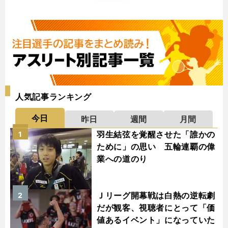
人気記事ランキング
今日
昨日
週間
月間
羽生結弦を覚醒させた「誰かの
1
ために」の思い 五輪連覇の偉
業への道のり
Ｊリーグ開幕戦は白熱の逆転劇
2
だが観客、視聴者にとって「価
値あるイベント」になっていた