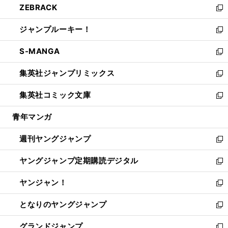
ZEBRACK
く
で
ド
ィ
い
新
開
ウ
ン
ウ
し
ジャンプルーキー！
く
で
ド
ィ
い
新
開
ウ
ン
ウ
し
S-MANGA
く
で
ド
ィ
い
新
開
ウ
ン
ウ
し
集英社ジャンプリミックス
く
で
ド
ィ
い
新
開
ウ
ン
ウ
し
集英社コミック文庫
く
で
ド
ィ
い
新
開
ウ
ン
ウ
し
青年マンガ
く
で
ド
ィ
い
開
ウ
ン
ウ
週刊ヤングジャンプ
く
で
ド
ィ
新
開
ウ
ン
し
ヤングジャンプ定期購読デジタル
く
で
ド
い
新
開
ウ
ウ
し
ヤンジャン！
く
で
ィ
い
新
開
ン
ウ
し
となりのヤングジャンプ
く
ド
ィ
い
新
ウ
ン
ウ
し
グランドジャンプ
で
ド
ィ