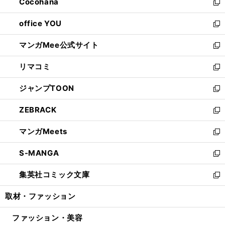
Cocohana
く
で
ド
い
新
開
ウ
ウ
し
office YOU
く
で
ィ
い
新
開
ン
ウ
し
マンガMee公式サイト
く
ド
ィ
い
新
ウ
ン
ウ
し
リマコミ
で
ド
ィ
い
新
開
ウ
ン
ウ
し
ジャンプTOON
く
で
ド
ィ
い
新
開
ウ
ン
ウ
し
ZEBRACK
く
で
ド
ィ
い
新
開
ウ
ン
ウ
し
マンガMeets
く
で
ド
ィ
い
新
開
ウ
ン
ウ
し
S-MANGA
く
で
ド
ィ
い
新
開
ウ
ン
ウ
し
集英社コミック文庫
く
で
ド
ィ
い
新
開
ウ
ン
ウ
し
取材・ファッション
く
で
ド
ィ
い
開
ウ
ン
ウ
ファッション・美容
く
で
ド
ィ