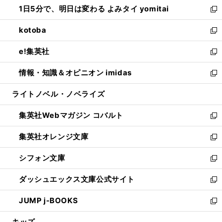
し
1日5分で、明日は変わる よみタイ yomitai
で
ド
ィ
い
新
開
ウ
ン
ウ
し
kotoba
く
で
ド
ィ
い
新
開
ウ
ン
ウ
し
e!集英社
く
で
ド
ィ
い
新
開
ウ
ン
ウ
し
情報・知識＆オピニオン imidas
く
で
ド
ィ
い
新
開
ウ
ン
ウ
し
ライトノベル・ノベライズ
く
で
ド
ィ
い
開
ウ
ン
ウ
集英社Webマガジン コバルト
く
で
ド
ィ
新
開
ウ
ン
し
集英社オレンジ文庫
く
で
ド
い
新
開
ウ
ウ
し
シフォン文庫
く
で
ィ
い
新
開
ン
ウ
し
ダッシュエックス文庫公式サイト
く
ド
ィ
い
新
ウ
ン
ウ
し
JUMP j-BOOKS
で
ド
ィ
い
新
開
ウ
ン
ウ
し
キッズ
く