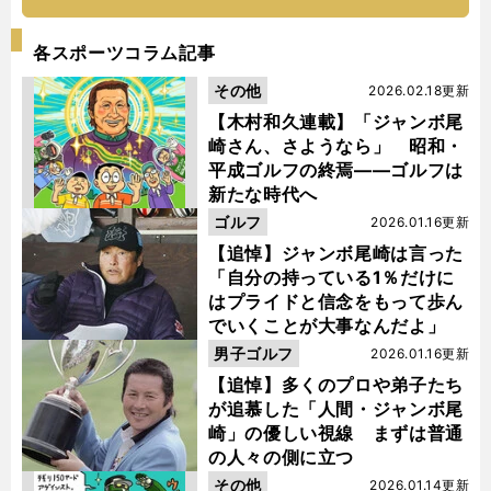
各スポーツコラム記事
その他
2026.02.18更新
【木村和久連載】「ジャンボ尾
崎さん、さようなら」 昭和・
平成ゴルフの終焉――ゴルフは
新たな時代へ
ゴルフ
2026.01.16更新
【追悼】ジャンボ尾崎は言った
「自分の持っている1％だけに
はプライドと信念をもって歩ん
でいくことが大事なんだよ」
男子ゴルフ
2026.01.16更新
【追悼】多くのプロや弟子たち
が追慕した「人間・ジャンボ尾
崎」の優しい視線 まずは普通
の人々の側に立つ
その他
2026.01.14更新