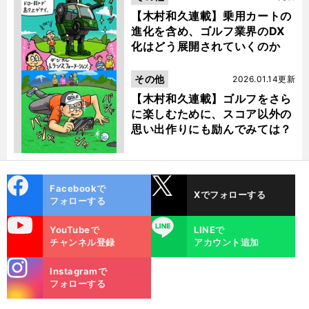
【木村和久連載】乗用カートの
進化を含め、ゴルフ業界のDX
化はどう展開されていくのか
その他
2026.01.14更新
【木村和久連載】ゴルフをさら
に楽しむために、スコア以外の
思い出作りにも励んでみては？
cebo
X
Facebookで
Xでフォローする
ok
フォローする
uTube
LINE
YouTubeで
LINEで
チャンネル登録
アカウント追加
stagra
Instagramで
m
フォローする