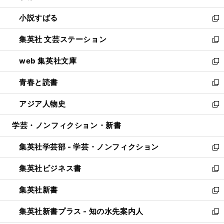
開
ウ
し
小説すばる
く
で
い
新
開
ウ
し
集英社 文芸ステーション
く
ィ
い
新
ン
ウ
し
web 集英社文庫
ド
ィ
い
新
ウ
ン
ウ
し
青春と読書
で
ド
ィ
い
新
開
ウ
ン
ウ
し
アジア人物史
く
で
ド
ィ
い
新
開
ウ
ン
ウ
し
学芸・ノンフィクション・新書
く
で
ド
ィ
い
開
ウ
ン
ウ
集英社学芸部 - 学芸・ノンフィクション
く
で
ド
ィ
新
開
ウ
ン
し
集英社ビジネス書
く
で
ド
い
新
開
ウ
ウ
し
集英社新書
く
で
ィ
い
新
開
ン
ウ
し
集英社新書プラス - 知の水先案内人
く
ド
ィ
い
新
ウ
ン
ウ