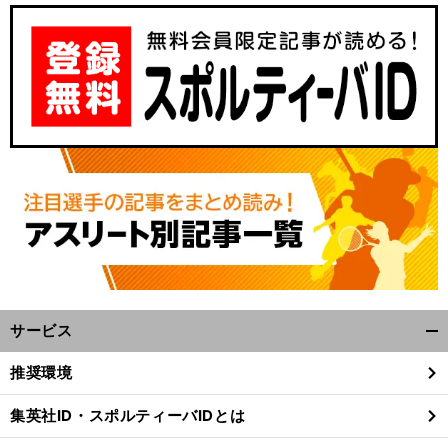
サービス
開
く/
推奨環境
閉
じ
集英社ID・スポルティーバIDとは
る