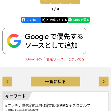
そういった気持ち
1 / 4
いいね
Xでポストする
LINEで送る
line
faceboo
x
k
Googleの「優先ソース」について
一覧に戻る
キーワード
#プラチナ世代
#古江彩佳
#吉田優利
#女子プロゴルフ
#安田祐香
#西村優菜