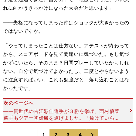
れに向かうきっかけになった大会だと思います」
――失格になってしまった件はショックが大きかったの
ではないですか。
「やってしまったことは仕方ない。アテストが終わって
から、スコアボードを見て間違いに気づいた。もし気づ
かずにいたら、そのまま３日間プレーしていたかもしれ
ない。自分で気づけてよかったし、二度とやらないよう
に注意すればいい。これも勉強だと、落ち込むことはな
かったです」
次のページへ
――同世代の古江彩佳選手が３勝を挙げ、西村優菜
選手もツアー初優勝を遂げました。「負けていられ
ない」という感情も芽生えたのではないですか。
「よくそうした質問を受けるんですけど、まったく
次
1
2
3
4
のページへ