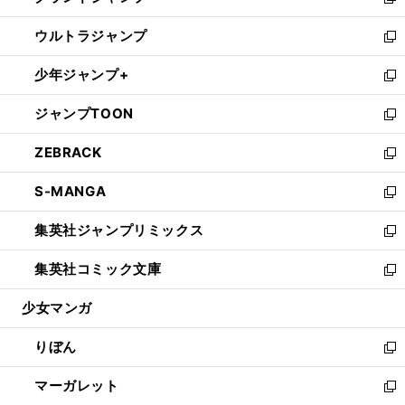
い
新
開
ウ
ン
ウ
し
ウルトラジャンプ
く
で
ド
ィ
い
新
開
ウ
ン
ウ
し
少年ジャンプ+
く
で
ド
ィ
い
新
開
ウ
ン
ウ
し
ジャンプTOON
く
で
ド
ィ
い
新
開
ウ
ン
ウ
し
ZEBRACK
く
で
ド
ィ
い
新
開
ウ
ン
ウ
し
S-MANGA
く
で
ド
ィ
い
新
開
ウ
ン
ウ
し
集英社ジャンプリミックス
く
で
ド
ィ
い
新
開
ウ
ン
ウ
し
集英社コミック文庫
く
で
ド
ィ
い
新
開
ウ
ン
ウ
し
少女マンガ
く
で
ド
ィ
い
開
ウ
ン
ウ
りぼん
く
で
ド
ィ
新
開
ウ
ン
し
マーガレット
く
で
ド
い
新