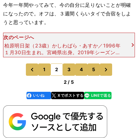
今年一年間やってみて、今の自分に足りないことが明確
になったので。オフは、３週間くらいタイで合宿をしよ
うと思っています。
次のページへ
柏原明日架（23歳）かしわばら・あすか／1996年
１月30日生まれ。宮崎県出身。2019年シーズン賞
金ランキング11位（獲得賞金：7496万2106円）出
場37試合。優勝２回。トップ10入り５回。 成
次
1
2
3
4
5
のページへ
のページへ
前
2 / 5
いいね
Xでポストする
LINEで送る
line
faceboo
x
k