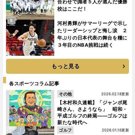
合わせで識者５人が選んだ優勝
校はここだ！
5
河村勇輝がサマーリーグで示し
たリーダーシップと悔し涙 ２
年ぶりの日本代表の舞台を糧に
３年目のNBA挑戦は続く
もっと見る
各スポーツコラム記事
その他
2026.02.18更新
【木村和久連載】「ジャンボ尾
崎さん、さようなら」 昭和・
平成ゴルフの終焉――ゴルフは
新たな時代へ
ゴルフ
2026.01.16更新