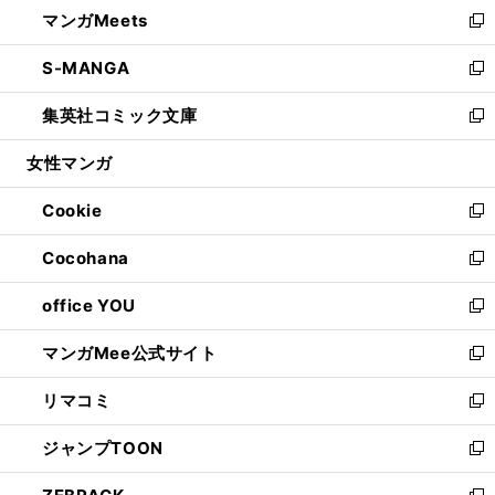
し
マンガMeets
く
で
ド
ィ
い
新
開
ウ
ン
ウ
し
S-MANGA
く
で
ド
ィ
い
新
開
ウ
ン
ウ
し
集英社コミック文庫
く
で
ド
ィ
い
新
開
ウ
ン
ウ
し
女性マンガ
く
で
ド
ィ
い
開
ウ
ン
ウ
Cookie
く
で
ド
ィ
新
開
ウ
ン
し
Cocohana
く
で
ド
い
新
開
ウ
ウ
し
office YOU
く
で
ィ
い
新
開
ン
ウ
し
マンガMee公式サイト
く
ド
ィ
い
新
ウ
ン
ウ
し
リマコミ
で
ド
ィ
い
新
開
ウ
ン
ウ
し
ジャンプTOON
く
で
ド
ィ
い
新
開
ウ
ン
ウ
し
く