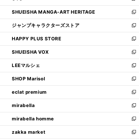
開
ウ
し
SHUEISHA MANGA-ART HERITAGE
く
で
い
新
開
ウ
し
ジャンプキャラクターズストア
く
ィ
い
新
ン
ウ
し
HAPPY PLUS STORE
ド
ィ
い
新
ウ
ン
ウ
し
SHUEISHA VOX
で
ド
ィ
い
新
開
ウ
ン
ウ
し
LEEマルシェ
く
で
ド
ィ
い
新
開
ウ
ン
ウ
し
SHOP Marisol
く
で
ド
ィ
い
新
開
ウ
ン
ウ
し
eclat premium
く
で
ド
ィ
い
新
開
ウ
ン
ウ
し
mirabella
く
で
ド
ィ
い
新
開
ウ
ン
ウ
し
mirabella homme
く
で
ド
ィ
い
新
開
ウ
ン
ウ
し
zakka market
く
で
ド
ィ
い
新
開
ウ