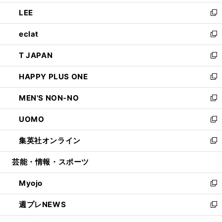
開
ウ
ン
ウ
し
LEE
く
で
ド
ィ
い
新
開
ウ
ン
ウ
し
eclat
く
で
ド
ィ
い
新
開
ウ
ン
ウ
し
T JAPAN
く
で
ド
ィ
い
新
開
ウ
ン
ウ
し
HAPPY PLUS ONE
く
で
ド
ィ
い
新
開
ウ
ン
ウ
し
MEN'S NON-NO
く
で
ド
ィ
い
新
開
ウ
ン
ウ
し
UOMO
く
で
ド
ィ
い
新
開
ウ
ン
ウ
し
集英社オンライン
く
で
ド
ィ
い
新
開
ウ
ン
ウ
し
芸能・情報・スポーツ
く
で
ド
ィ
い
開
ウ
ン
ウ
Myojo
く
で
ド
ィ
新
開
ウ
ン
し
週プレNEWS
く
で
ド
い
新
開
ウ
ウ
し