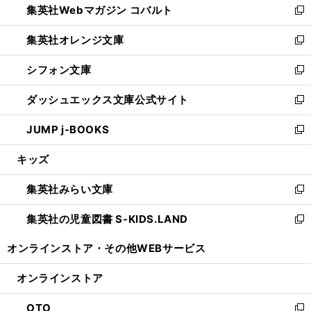
集英社Webマガジン コバルト
く
で
ド
ィ
新
開
ウ
ン
し
集英社オレンジ文庫
く
で
ド
い
新
開
ウ
ウ
し
シフォン文庫
く
で
ィ
い
新
開
ン
ウ
し
ダッシュエックス文庫公式サイト
く
ド
ィ
い
新
ウ
ン
ウ
し
JUMP j-BOOKS
で
ド
ィ
い
新
開
ウ
ン
ウ
し
キッズ
く
で
ド
ィ
い
開
ウ
ン
ウ
集英社みらい文庫
く
で
ド
ィ
新
開
ウ
ン
し
集英社の児童図書 S-KIDS.LAND
く
で
ド
い
新
開
ウ
ウ
し
オンラインストア・
その他WEBサービス
く
で
ィ
い
開
ン
ウ
オンラインストア
く
ド
ィ
ウ
ン
OTO
で
ド
新