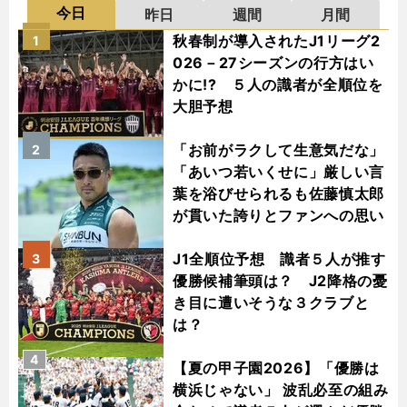
今日
昨日
週間
月間
秋春制が導入されたJ1リーグ2
1
026－27シーズンの行方はい
かに!? ５人の識者が全順位を
大胆予想
「お前がラクして生意気だな」
2
「あいつ若いくせに」厳しい言
葉を浴びせられるも佐藤慎太郎
が貫いた誇りとファンへの思い
J1全順位予想 識者５人が推す
3
優勝候補筆頭は？ J2降格の憂
き目に遭いそうな３クラブと
は？
4
【夏の甲子園2026】「優勝は
横浜じゃない」 波乱必至の組み