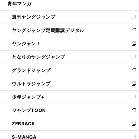
青年マンガ
く
で
ド
ィ
い
開
ウ
ン
ウ
週刊ヤングジャンプ
く
で
ド
ィ
新
開
ウ
ン
し
ヤングジャンプ定期購読デジタル
く
で
ド
い
新
開
ウ
ウ
し
ヤンジャン！
く
で
ィ
い
新
開
ン
ウ
し
となりのヤングジャンプ
く
ド
ィ
い
新
ウ
ン
ウ
し
グランドジャンプ
で
ド
ィ
い
新
開
ウ
ン
ウ
し
ウルトラジャンプ
く
で
ド
ィ
い
新
開
ウ
ン
ウ
し
少年ジャンプ+
く
で
ド
ィ
い
新
開
ウ
ン
ウ
し
ジャンプTOON
く
で
ド
ィ
い
新
開
ウ
ン
ウ
し
ZEBRACK
く
で
ド
ィ
い
新
開
ウ
ン
ウ
し
S-MANGA
く
で
ド
ィ
い
新