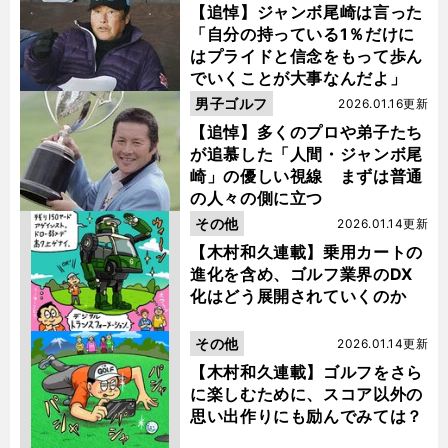
【追悼】ジャンボ尾崎は言った
「自分の持っている1％だけに
はプライドと信念をもって歩ん
でいくことが大事なんだよ」
男子ゴルフ
2026.01.16更新
【追悼】多くのプロや弟子たち
が追慕した「人間・ジャンボ尾
崎」の優しい視線 まずは普通
の人々の側に立つ
その他
2026.01.14更新
【木村和久連載】乗用カートの
進化を含め、ゴルフ業界のDX
化はどう展開されていくのか
その他
2026.01.14更新
【木村和久連載】ゴルフをさら
に楽しむために、スコア以外の
思い出作りにも励んでみては？