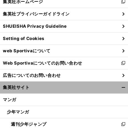
集英社ホームページ
新
閉
し
じ
集英社プライバシーガイドライン
い
る
ウ
SHUEISHA Privacy Guideline
ィ
ン
Setting of Cookies
ド
ウ
web Sportivaについて
で
開
Web Sportivaについてのお問い合わせ
く
新
し
広告についてのお問い合わせ
い
ウ
集英社サイト
ィ
開
ン
く/
マンガ
ド
閉
ウ
じ
少年マンガ
で
る
開
週刊少年ジャンプ
く
新