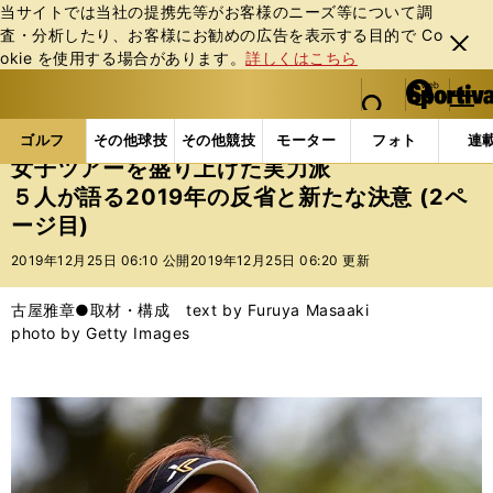
当サイトでは当社の提携先等がお客様のニーズ等について調
査・分析したり、お客様にお勧めの広告を表⽰する⽬的で Co
閉じ
okie を使⽤する場合があります。
詳しくはこちら
る
マイペ
web Sportiva (webスポルティーバ)
検索
メニュ
we
ー
ゴルフの記事一覧
ゴルフ
女子ゴルフ
女子ツアー
b
ジ
ゴルフ
その他球技
その他競技
モーター
フォト
連
ス
女子ツアーを盛り上げた実力派
ポ
５人が語る2019年の反省と新たな決意 (2ペ
ル
ージ目)
テ
ィ
2019年12月25日 06:10 公開
2019年12月25日 06:20 更新
ー
バ
古屋雅章●取材・構成 text by Furuya Masaaki
photo by Getty Images