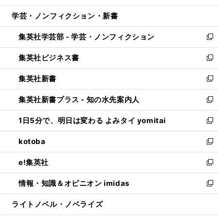
開
ウ
ン
ウ
し
学芸・ノンフィクション・新書
く
で
ド
ィ
い
開
ウ
ン
ウ
集英社学芸部 - 学芸・ノンフィクション
く
で
ド
ィ
新
開
ウ
ン
し
集英社ビジネス書
く
で
ド
い
新
開
ウ
ウ
し
集英社新書
く
で
ィ
い
新
開
ン
ウ
し
集英社新書プラス - 知の水先案内人
く
ド
ィ
い
新
ウ
ン
ウ
し
1日5分で、明日は変わる よみタイ yomitai
で
ド
ィ
い
新
開
ウ
ン
ウ
し
kotoba
く
で
ド
ィ
い
新
開
ウ
ン
ウ
し
e!集英社
く
で
ド
ィ
い
新
開
ウ
ン
ウ
し
情報・知識＆オピニオン imidas
く
で
ド
ィ
い
新
開
ウ
ン
ウ
し
ライトノベル・ノベライズ
く
で
ド
ィ
い
開
ウ
ン
ウ