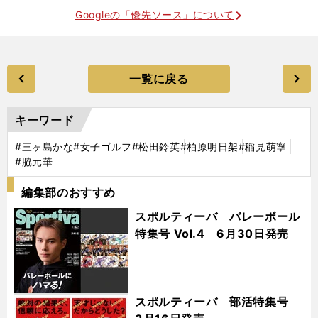
Googleの「優先ソース」について
一覧に戻る
キーワード
#三ヶ島かな
#女子ゴルフ
#松田鈴英
#柏原明日架
#稲見萌寧
#脇元華
編集部のおすすめ
スポルティーバ バレーボール
特集号 Vol.4 6月30日発売
スポルティーバ 部活特集号