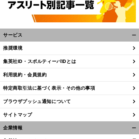
サービス
開
く/
推奨環境
閉
じ
前
集英社ID・スポルティーバIDとは
る
へ
利用規約・会員規約
特定商取引法に基づく表示・その他の事項
ブラウザプッシュ通知について
サイトマップ
企業情報
開
く/