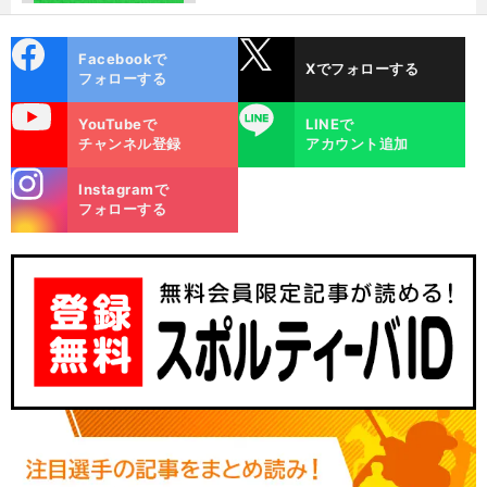
cebo
X
Facebookで
Xでフォローする
ok
フォローする
uTube
LINE
YouTubeで
LINEで
チャンネル登録
アカウント追加
stagra
Instagramで
m
フォローする