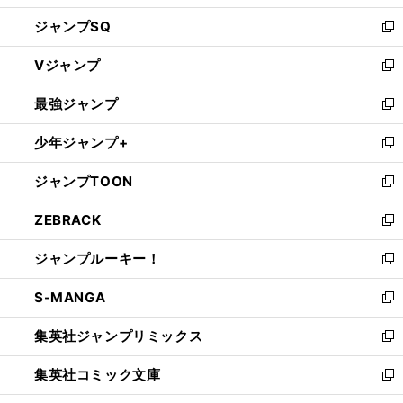
し
ジャンプSQ
い
新
ウ
し
Vジャンプ
ィ
い
新
ン
ウ
し
最強ジャンプ
ド
ィ
い
新
ウ
ン
ウ
し
少年ジャンプ+
で
ド
ィ
い
新
開
ウ
ン
ウ
し
ジャンプTOON
く
で
ド
ィ
い
新
開
ウ
ン
ウ
し
ZEBRACK
く
で
ド
ィ
い
新
開
ウ
ン
ウ
し
ジャンプルーキー！
く
で
ド
ィ
い
新
開
ウ
ン
ウ
し
S-MANGA
く
で
ド
ィ
い
新
開
ウ
ン
ウ
し
集英社ジャンプリミックス
く
で
ド
ィ
い
新
開
ウ
ン
ウ
し
集英社コミック文庫
く
で
ド
ィ
い
新
開
ウ
ン
ウ
し