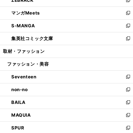
ZEBRACK
で
ド
ィ
い
新
開
ウ
ン
ウ
し
マンガMeets
く
で
ド
ィ
い
新
開
ウ
ン
ウ
し
S-MANGA
く
で
ド
ィ
い
新
開
ウ
ン
ウ
し
集英社コミック文庫
く
で
ド
ィ
い
新
開
ウ
ン
ウ
し
取材・ファッション
く
で
ド
ィ
い
開
ウ
ン
ウ
ファッション・美容
く
で
ド
ィ
開
ウ
ン
Seventeen
く
で
ド
新
開
ウ
し
non-no
く
で
い
新
開
ウ
し
BAILA
く
ィ
い
新
ン
ウ
し
MAQUIA
ド
ィ
い
新
ウ
ン
ウ
し
SPUR
で
ド
ィ
い
新