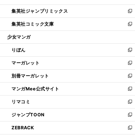
開
ウ
ン
ウ
し
集英社ジャンプリミックス
く
で
ド
ィ
い
新
開
ウ
ン
ウ
し
集英社コミック文庫
く
で
ド
ィ
い
新
開
ウ
ン
ウ
し
少女マンガ
く
で
ド
ィ
い
開
ウ
ン
ウ
りぼん
く
で
ド
ィ
新
開
ウ
ン
し
マーガレット
く
で
ド
い
新
開
ウ
ウ
し
別冊マーガレット
く
で
ィ
い
新
開
ン
ウ
し
マンガMee公式サイト
く
ド
ィ
い
新
ウ
ン
ウ
し
リマコミ
で
ド
ィ
い
新
開
ウ
ン
ウ
し
ジャンプTOON
く
で
ド
ィ
い
新
開
ウ
ン
ウ
し
ZEBRACK
く
で
ド
ィ
い
新
開
ウ
ン
ウ