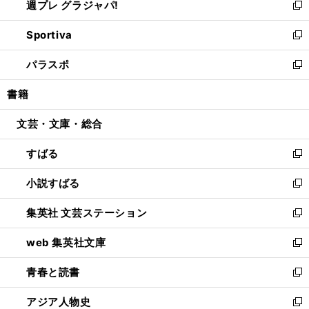
週プレ グラジャパ!
く
で
ィ
い
新
開
ン
ウ
し
Sportiva
く
ド
ィ
い
新
ウ
ン
ウ
し
パラスポ
で
ド
ィ
い
新
開
ウ
ン
ウ
し
書籍
く
で
ド
ィ
い
開
ウ
ン
ウ
文芸・文庫・総合
く
で
ド
ィ
開
ウ
ン
すばる
く
で
ド
新
開
ウ
し
小説すばる
く
で
い
新
開
ウ
し
集英社 文芸ステーション
く
ィ
い
新
ン
ウ
し
web 集英社文庫
ド
ィ
い
新
ウ
ン
ウ
し
青春と読書
で
ド
ィ
い
新
開
ウ
ン
ウ
し
アジア人物史
く
で
ド
ィ
い
新