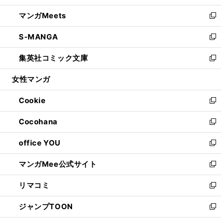
開
ウ
ン
ウ
し
マンガMeets
く
で
ド
ィ
い
新
開
ウ
ン
ウ
し
S-MANGA
く
で
ド
ィ
い
新
開
ウ
ン
ウ
し
集英社コミック文庫
く
で
ド
ィ
い
新
開
ウ
ン
ウ
し
女性マンガ
く
で
ド
ィ
い
開
ウ
ン
ウ
Cookie
く
で
ド
ィ
新
開
ウ
ン
し
Cocohana
く
で
ド
い
新
開
ウ
ウ
し
office YOU
く
で
ィ
い
新
開
ン
ウ
し
マンガMee公式サイト
く
ド
ィ
い
新
ウ
ン
ウ
し
リマコミ
で
ド
ィ
い
新
開
ウ
ン
ウ
し
ジャンプTOON
く
で
ド
ィ
い
新
開
ウ
ン
ウ
し