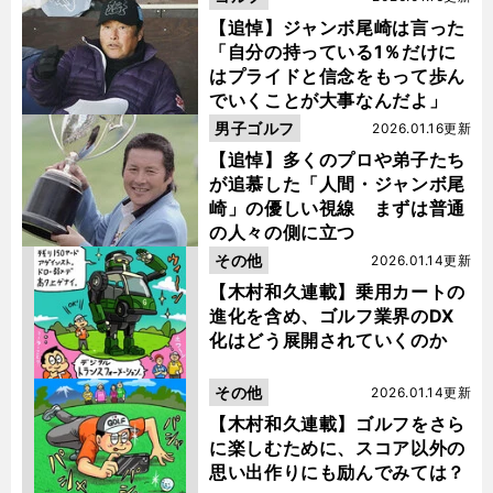
【追悼】ジャンボ尾崎は言った
「自分の持っている1％だけに
はプライドと信念をもって歩ん
でいくことが大事なんだよ」
男子ゴルフ
2026.01.16更新
【追悼】多くのプロや弟子たち
が追慕した「人間・ジャンボ尾
崎」の優しい視線 まずは普通
の人々の側に立つ
その他
2026.01.14更新
【木村和久連載】乗用カートの
進化を含め、ゴルフ業界のDX
化はどう展開されていくのか
その他
2026.01.14更新
【木村和久連載】ゴルフをさら
に楽しむために、スコア以外の
思い出作りにも励んでみては？