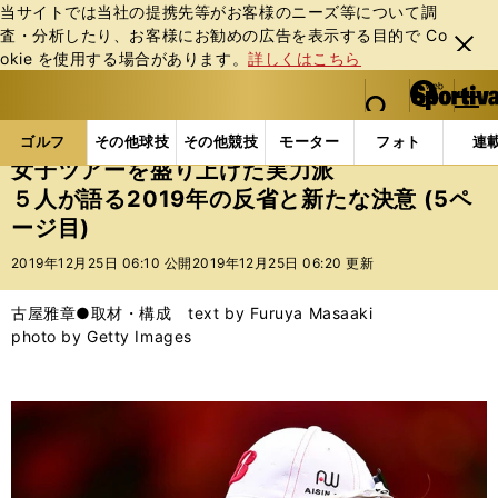
当サイトでは当社の提携先等がお客様のニーズ等について調
査・分析したり、お客様にお勧めの広告を表⽰する⽬的で Co
閉じ
okie を使⽤する場合があります。
詳しくはこちら
る
マイペ
web Sportiva (webスポルティーバ)
検索
メニュ
we
ー
ゴルフの記事一覧
ゴルフ
女子ゴルフ
女子ツアー
b
ジ
ゴルフ
その他球技
その他競技
モーター
フォト
連
ス
女子ツアーを盛り上げた実力派
ポ
５人が語る2019年の反省と新たな決意 (5ペ
ル
ージ目)
テ
ィ
2019年12月25日 06:10 公開
2019年12月25日 06:20 更新
ー
バ
古屋雅章●取材・構成 text by Furuya Masaaki
photo by Getty Images