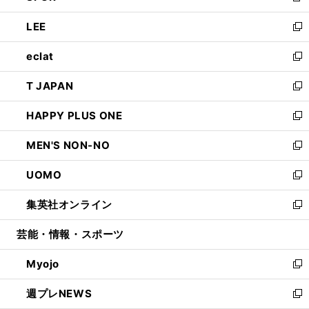
開
ウ
ン
ウ
し
LEE
く
で
ド
ィ
い
新
開
ウ
ン
ウ
し
eclat
く
で
ド
ィ
い
新
開
ウ
ン
ウ
し
T JAPAN
く
で
ド
ィ
い
新
開
ウ
ン
ウ
し
HAPPY PLUS ONE
く
で
ド
ィ
い
新
開
ウ
ン
ウ
し
MEN'S NON-NO
く
で
ド
ィ
い
新
開
ウ
ン
ウ
し
UOMO
く
で
ド
ィ
い
新
開
ウ
ン
ウ
し
集英社オンライン
く
で
ド
ィ
い
新
開
ウ
ン
ウ
し
芸能・情報・スポーツ
く
で
ド
ィ
い
開
ウ
ン
ウ
Myojo
く
で
ド
ィ
新
開
ウ
ン
し
週プレNEWS
く
で
ド
い
新
開
ウ