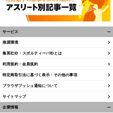
サービス
開
く/
推奨環境
閉
じ
集英社ID・スポルティーバIDとは
【
木
】
る
村和久連載
高齢化が進むゴルフで迎える節目とその最終形を考える
利用規約・会員規約
特定商取引法に基づく表示・その他の事項
ブラウザプッシュ通知について
サイトマップ
企業情報
開