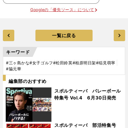
Googleの「優先ソース」について
一覧に戻る
キーワード
#三ヶ島かな
#女子ゴルフ
#松田鈴英
#柏原明日架
#稲見萌寧
#脇元華
編集部のおすすめ
スポルティーバ バレーボール
特集号 Vol.4 6月30日発売
スポルティーバ 部活特集号