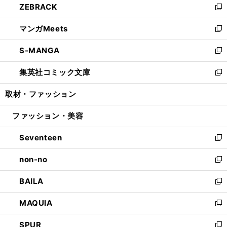
ZEBRACK
く
で
ド
ィ
い
新
開
ウ
ン
ウ
し
マンガMeets
く
で
ド
ィ
い
新
開
ウ
ン
ウ
し
S-MANGA
く
で
ド
ィ
い
新
開
ウ
ン
ウ
し
集英社コミック文庫
く
で
ド
ィ
い
新
開
ウ
ン
ウ
し
取材・ファッション
く
で
ド
ィ
い
開
ウ
ン
ウ
ファッション・美容
く
で
ド
ィ
開
ウ
ン
Seventeen
く
で
ド
新
開
ウ
し
non-no
く
で
い
新
開
ウ
し
BAILA
く
ィ
い
新
ン
ウ
し
MAQUIA
ド
ィ
い
新
ウ
ン
ウ
し
SPUR
で
ド
ィ
い
新