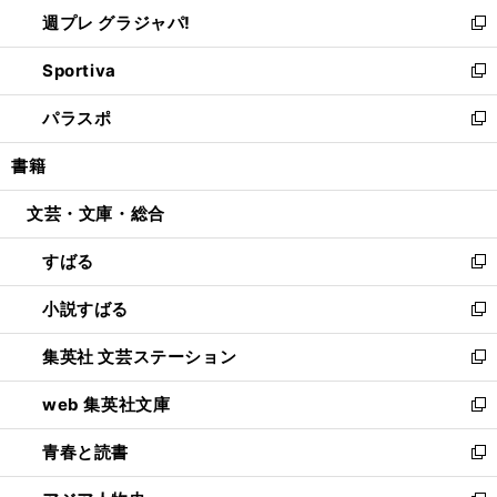
ウ
し
週プレ グラジャパ!
く
で
ィ
い
新
開
ン
ウ
し
Sportiva
く
ド
ィ
い
新
ウ
ン
ウ
し
パラスポ
で
ド
ィ
い
新
開
ウ
ン
ウ
し
書籍
く
で
ド
ィ
い
開
ウ
ン
ウ
文芸・文庫・総合
く
で
ド
ィ
開
ウ
ン
すばる
く
で
ド
新
開
ウ
し
小説すばる
く
で
い
新
開
ウ
し
集英社 文芸ステーション
く
ィ
い
新
ン
ウ
し
web 集英社文庫
ド
ィ
い
新
ウ
ン
ウ
し
青春と読書
で
ド
ィ
い
新
開
ウ
ン
ウ
し