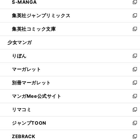
S-MANGA
く
で
ド
ィ
い
新
開
ウ
ン
ウ
し
集英社ジャンプリミックス
く
で
ド
ィ
い
新
開
ウ
ン
ウ
し
集英社コミック文庫
く
で
ド
ィ
い
新
開
ウ
ン
ウ
し
少女マンガ
く
で
ド
ィ
い
開
ウ
ン
ウ
りぼん
く
で
ド
ィ
新
開
ウ
ン
し
マーガレット
く
で
ド
い
新
開
ウ
ウ
し
別冊マーガレット
く
で
ィ
い
新
開
ン
ウ
し
マンガMee公式サイト
く
ド
ィ
い
新
ウ
ン
ウ
し
リマコミ
で
ド
ィ
い
新
開
ウ
ン
ウ
し
ジャンプTOON
く
で
ド
ィ
い
新
開
ウ
ン
ウ
し
ZEBRACK
く
で
ド
ィ
い
新