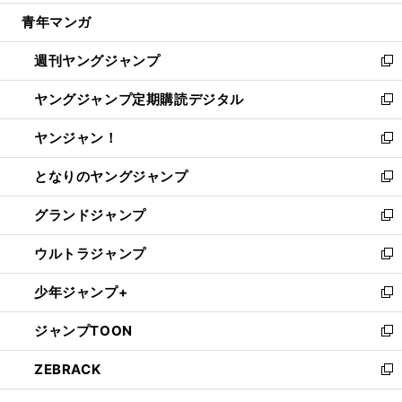
開
ウ
ン
ウ
し
青年マンガ
く
で
ド
ィ
い
開
ウ
ン
ウ
週刊ヤングジャンプ
く
で
ド
ィ
新
開
ウ
ン
し
ヤングジャンプ定期購読デジタル
く
で
ド
い
新
開
ウ
ウ
し
ヤンジャン！
く
で
ィ
い
新
開
ン
ウ
し
となりのヤングジャンプ
く
ド
ィ
い
新
ウ
ン
ウ
し
グランドジャンプ
で
ド
ィ
い
新
開
ウ
ン
ウ
し
ウルトラジャンプ
く
で
ド
ィ
い
新
開
ウ
ン
ウ
し
少年ジャンプ+
く
で
ド
ィ
い
新
開
ウ
ン
ウ
し
ジャンプTOON
く
で
ド
ィ
い
新
開
ウ
ン
ウ
し
ZEBRACK
く
で
ド
ィ
い
新
開
ウ
ン
ウ
し