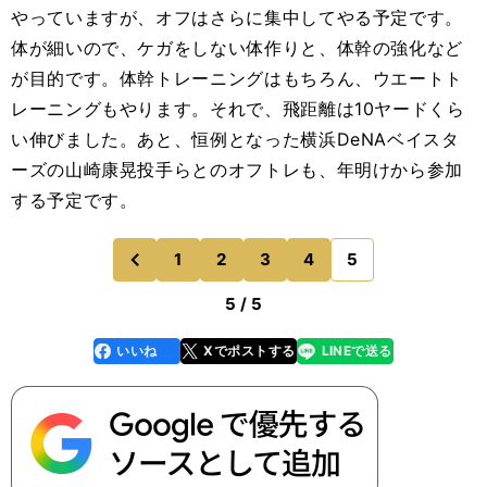
やっていますが、オフはさらに集中してやる予定です。
体が細いので、ケガをしない体作りと、体幹の強化など
が目的です。体幹トレーニングはもちろん、ウエートト
レーニングもやります。それで、飛距離は10ヤードくら
い伸びました。あと、恒例となった横浜DeNAベイスタ
ーズの山崎康晃投手らとのオフトレも、年明けから参加
する予定です。
1
2
3
4
5
のページへ
前
5 / 5
いいね
Xでポストする
LINEで送る
line
faceboo
x
k