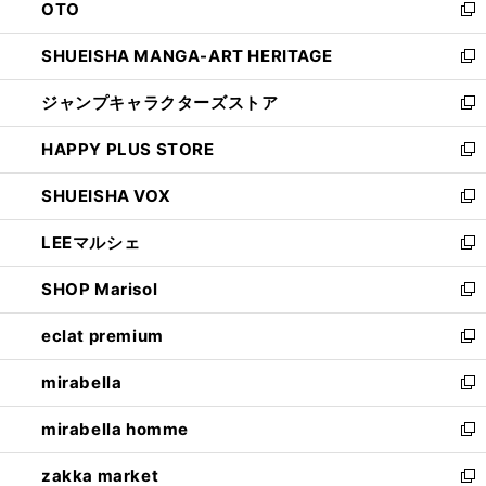
OTO
で
ド
新
開
ウ
し
SHUEISHA MANGA-ART HERITAGE
く
で
い
新
開
ウ
し
ジャンプキャラクターズストア
く
ィ
い
新
ン
ウ
し
HAPPY PLUS STORE
ド
ィ
い
新
ウ
ン
ウ
し
SHUEISHA VOX
で
ド
ィ
い
新
開
ウ
ン
ウ
し
LEEマルシェ
く
で
ド
ィ
い
新
開
ウ
ン
ウ
し
SHOP Marisol
く
で
ド
ィ
い
新
開
ウ
ン
ウ
し
eclat premium
く
で
ド
ィ
い
新
開
ウ
ン
ウ
し
mirabella
く
で
ド
ィ
い
新
開
ウ
ン
ウ
し
mirabella homme
く
で
ド
ィ
い
新
開
ウ
ン
ウ
し
zakka market
く
で
ド
ィ
い
新