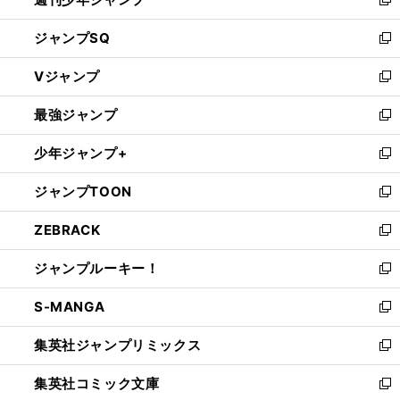
新
し
ジャンプSQ
い
新
ウ
し
Vジャンプ
ィ
い
新
ン
ウ
し
最強ジャンプ
ド
ィ
い
新
ウ
ン
ウ
し
少年ジャンプ+
で
ド
ィ
い
新
開
ウ
ン
ウ
し
ジャンプTOON
く
で
ド
ィ
い
新
開
ウ
ン
ウ
し
ZEBRACK
く
で
ド
ィ
い
新
開
ウ
ン
ウ
し
ジャンプルーキー！
く
で
ド
ィ
い
新
開
ウ
ン
ウ
し
S-MANGA
く
で
ド
ィ
い
新
開
ウ
ン
ウ
し
集英社ジャンプリミックス
く
で
ド
ィ
い
新
開
ウ
ン
ウ
し
集英社コミック文庫
く
で
ド
ィ
い
新