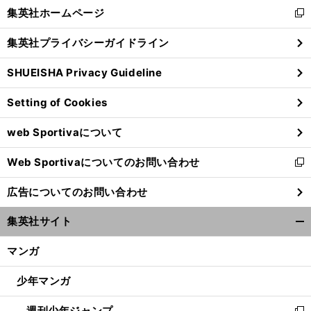
く/
集英社ホームページ
新
閉
し
じ
集英社プライバシーガイドライン
い
る
ウ
SHUEISHA Privacy Guideline
ィ
ン
Setting of Cookies
ド
ウ
web Sportivaについて
で
開
Web Sportivaについてのお問い合わせ
く
新
し
広告についてのお問い合わせ
い
ウ
集英社サイト
ィ
開
ン
く/
マンガ
ド
閉
ウ
じ
少年マンガ
で
る
開
週刊少年ジャンプ
く