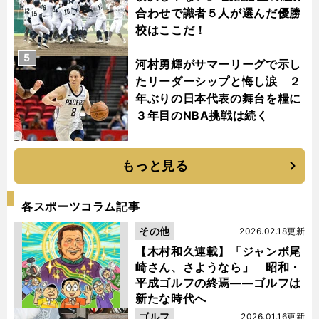
合わせで識者５人が選んだ優勝
校はここだ！
5
河村勇輝がサマーリーグで示し
たリーダーシップと悔し涙 ２
年ぶりの日本代表の舞台を糧に
３年目のNBA挑戦は続く
もっと見る
各スポーツコラム記事
その他
2026.02.18更新
【木村和久連載】「ジャンボ尾
崎さん、さようなら」 昭和・
平成ゴルフの終焉――ゴルフは
新たな時代へ
ゴルフ
2026.01.16更新