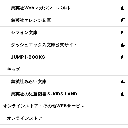
開
ウ
ン
ウ
集英社Webマガジン コバルト
く
で
ド
ィ
新
開
ウ
ン
し
集英社オレンジ文庫
く
で
ド
い
新
開
ウ
ウ
し
シフォン文庫
く
で
ィ
い
新
開
ン
ウ
し
ダッシュエックス文庫公式サイト
く
ド
ィ
い
新
ウ
ン
ウ
し
JUMP j-BOOKS
で
ド
ィ
い
新
開
ウ
ン
ウ
し
キッズ
く
で
ド
ィ
い
開
ウ
ン
ウ
集英社みらい文庫
く
で
ド
ィ
新
開
ウ
ン
し
集英社の児童図書 S-KIDS.LAND
く
で
ド
い
新
開
ウ
ウ
し
オンラインストア・
その他WEBサービス
く
で
ィ
い
開
ン
ウ
オンラインストア
く
ド
ィ
ウ
ン