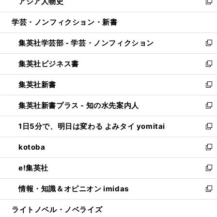
アジア人物史
く
で
ド
ィ
い
新
開
ウ
ン
ウ
し
学芸・ノンフィクション・新書
く
で
ド
ィ
い
開
ウ
ン
ウ
集英社学芸部 - 学芸・ノンフィクション
く
で
ド
ィ
新
開
ウ
ン
し
集英社ビジネス書
く
で
ド
い
新
開
ウ
ウ
し
集英社新書
く
で
ィ
い
新
開
ン
ウ
し
集英社新書プラス - 知の水先案内人
く
ド
ィ
い
新
ウ
ン
ウ
し
1日5分で、明日は変わる よみタイ yomitai
で
ド
ィ
い
新
開
ウ
ン
ウ
し
kotoba
く
で
ド
ィ
い
新
開
ウ
ン
ウ
し
e!集英社
く
で
ド
ィ
い
新
開
ウ
ン
ウ
し
情報・知識＆オピニオン imidas
く
で
ド
ィ
い
新
開
ウ
ン
ウ
し
ライトノベル・ノベライズ
く
で
ド
ィ
い