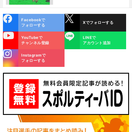
cebo
X
Facebookで
Xでフォローする
ok
フォローする
uTube
LINE
YouTubeで
LINEで
チャンネル登録
アカウント追加
stagra
Instagramで
m
フォローする