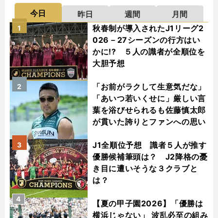
今日
昨日
週間
月間
秋春制が導入されたJ1リーグ2
1
026－27シーズンの行方はい
かに!? ５人の識者が全順位を
大胆予想
「お前がラクして生意気だな」
2
「あいつ若いくせに」厳しい言
葉を浴びせられるも佐藤慎太郎
が貫いた誇りとファンへの思い
J1全順位予想 識者５人が推す
3
優勝候補筆頭は？ J2降格の憂
き目に遭いそうな３クラブと
は？
4
【夏の甲子園2026】「優勝は
横浜じゃない」 波乱必至の組み