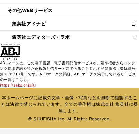
開
ウ
ン
ウ
し
その他WEBサービス
く
で
ド
ィ
い
開
ウ
ン
ウ
集英社アドナビ
く
で
ド
ィ
新
開
ウ
ン
し
集英社エディターズ・ラボ
く
で
ド
い
新
開
ウ
ウ
し
く
で
ィ
い
開
ン
ウ
ABJマークは、この電子書店・電子書籍配信サービスが、著作権者からコンテ
く
ド
ィ
ンツ使用許諾を得た正規版配信サービスであることを示す登録商標（登録番号
ウ
ン
第6091713号）です。ABJマークの詳細、ABJマークを掲示しているサービス
で
ド
の一覧はこちら。
開
ウ
https://aebs.or.jp/
新
く
で
し
い
開
本ホームページに記載の文章・画像・写真などを無断で複製するこ
ウ
く
とは法律で禁じられています。全ての著作権は株式会社 集英社に帰
ィ
属します。
ン
ド
© SHUEISHA Inc. All Rights Reserved.
ウ
で
開
く