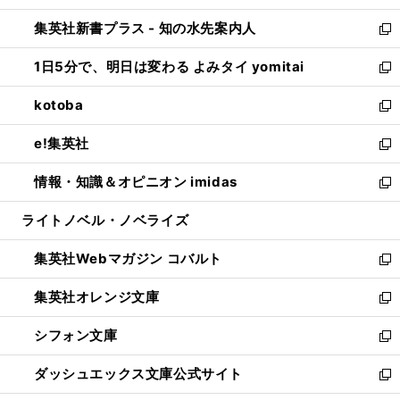
開
ン
ウ
し
集英社新書プラス - 知の水先案内人
く
ド
ィ
い
新
ウ
ン
ウ
し
1日5分で、明日は変わる よみタイ yomitai
で
ド
ィ
い
新
開
ウ
ン
ウ
し
kotoba
く
で
ド
ィ
い
新
開
ウ
ン
ウ
し
e!集英社
く
で
ド
ィ
い
新
開
ウ
ン
ウ
し
情報・知識＆オピニオン imidas
く
で
ド
ィ
い
新
開
ウ
ン
ウ
し
ライトノベル・ノベライズ
く
で
ド
ィ
い
開
ウ
ン
ウ
集英社Webマガジン コバルト
く
で
ド
ィ
新
開
ウ
ン
し
集英社オレンジ文庫
く
で
ド
い
新
開
ウ
ウ
し
シフォン文庫
く
で
ィ
い
新
開
ン
ウ
し
ダッシュエックス文庫公式サイト
く
ド
ィ
い
新
ウ
ン
ウ
し