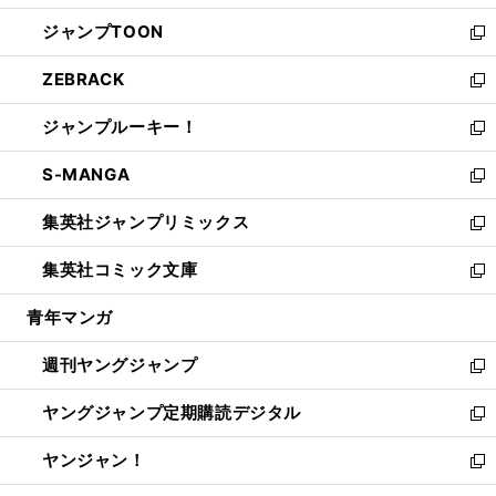
開
ウ
ン
ウ
し
ジャンプTOON
く
で
ド
ィ
い
新
開
ウ
ン
ウ
し
ZEBRACK
く
で
ド
ィ
い
新
開
ウ
ン
ウ
し
ジャンプルーキー！
く
で
ド
ィ
い
新
開
ウ
ン
ウ
し
S-MANGA
く
で
ド
ィ
い
新
開
ウ
ン
ウ
し
集英社ジャンプリミックス
く
で
ド
ィ
い
新
開
ウ
ン
ウ
し
集英社コミック文庫
く
で
ド
ィ
い
新
開
ウ
ン
ウ
し
青年マンガ
く
で
ド
ィ
い
開
ウ
ン
ウ
週刊ヤングジャンプ
く
で
ド
ィ
新
開
ウ
ン
し
ヤングジャンプ定期購読デジタル
く
で
ド
い
新
開
ウ
ウ
し
ヤンジャン！
く
で
ィ
い
新
開
ン
ウ
し