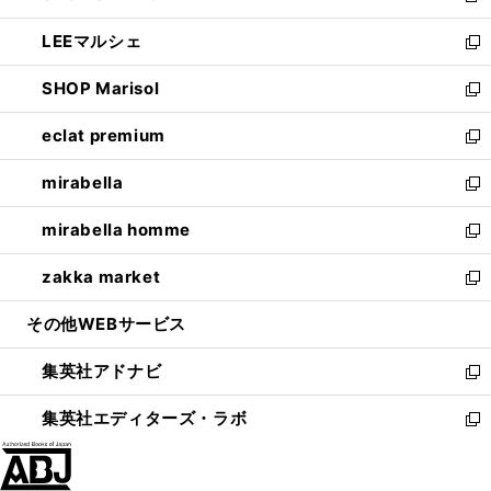
開
ウ
ン
ウ
し
LEEマルシェ
く
で
ド
ィ
い
新
開
ウ
ン
ウ
し
SHOP Marisol
く
で
ド
ィ
い
新
開
ウ
ン
ウ
し
eclat premium
く
で
ド
ィ
い
新
開
ウ
ン
ウ
し
mirabella
く
で
ド
ィ
い
新
開
ウ
ン
ウ
し
mirabella homme
く
で
ド
ィ
い
新
開
ウ
ン
ウ
し
zakka market
く
で
ド
ィ
い
新
開
ウ
ン
ウ
し
その他WEBサービス
く
で
ド
ィ
い
開
ウ
ン
ウ
集英社アドナビ
く
で
ド
ィ
新
開
ウ
ン
し
集英社エディターズ・ラボ
く
で
ド
い
新
開
ウ
ウ
し
く
で
ィ
い
開