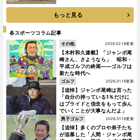
もっと見る
各スポーツコラム記事
その他
2026.02.18更新
【木村和久連載】「ジャンボ尾
崎さん、さようなら」 昭和・
平成ゴルフの終焉――ゴルフは
新たな時代へ
ゴルフ
2026.01.16更新
【追悼】ジャンボ尾崎は言った
「自分の持っている1％だけに
はプライドと信念をもって歩ん
でいくことが大事なんだよ」
男子ゴルフ
2026.01.16更新
【追悼】多くのプロや弟子たち
が追慕した「人間・ジャンボ尾