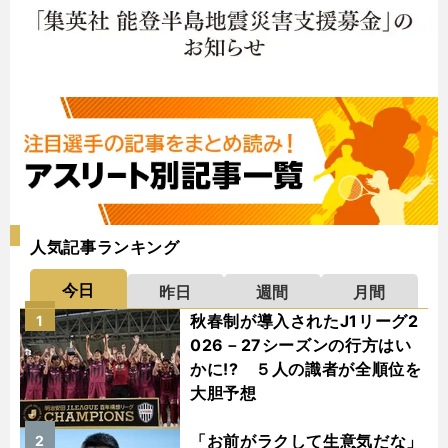
人気記事ランキング
今日
昨日
週間
月間
秋春制が導入されたJ1リーグ2
1
026－27シーズンの行方はい
かに!? ５人の識者が全順位を
大胆予想
「お前がラクして生意気だな」
2