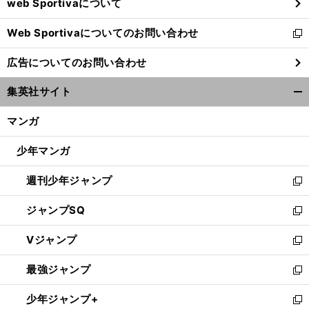
web Sportivaについて
で
開
Web Sportivaについてのお問い合わせ
く
新
し
広告についてのお問い合わせ
い
ウ
集英社サイト
ィ
開
ン
く/
マンガ
ド
閉
ウ
じ
少年マンガ
で
る
開
週刊少年ジャンプ
く
新
し
ジャンプSQ
い
新
ウ
し
Vジャンプ
ィ
い
新
ン
ウ
し
最強ジャンプ
ド
ィ
い
新
ウ
ン
ウ
し
少年ジャンプ+
で
ド
ィ
い
新