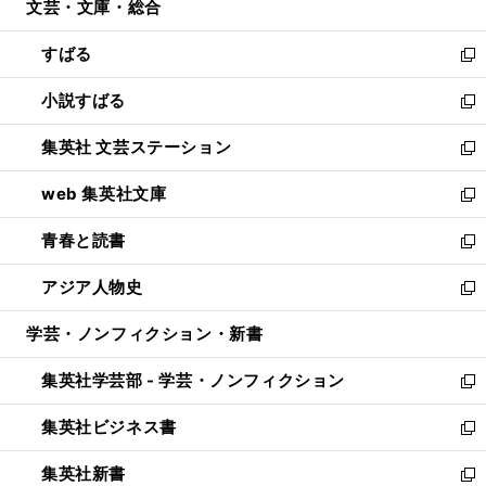
文芸・文庫・総合
く
で
ド
ィ
開
ウ
ン
すばる
く
で
ド
新
開
ウ
し
小説すばる
く
で
い
新
開
ウ
し
集英社 文芸ステーション
く
ィ
い
新
ン
ウ
し
web 集英社文庫
ド
ィ
い
新
ウ
ン
ウ
し
青春と読書
で
ド
ィ
い
新
開
ウ
ン
ウ
し
アジア人物史
く
で
ド
ィ
い
新
開
ウ
ン
ウ
し
学芸・ノンフィクション・新書
く
で
ド
ィ
い
開
ウ
ン
ウ
集英社学芸部 - 学芸・ノンフィクション
く
で
ド
ィ
新
開
ウ
ン
し
集英社ビジネス書
く
で
ド
い
新
開
ウ
ウ
し
集英社新書
く
で
ィ
い
新