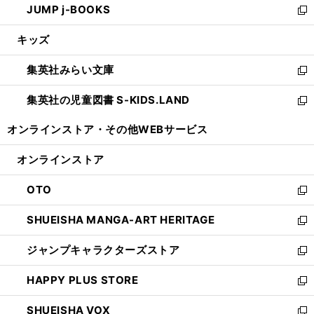
JUMP j-BOOKS
で
ド
ィ
い
新
開
ウ
ン
ウ
し
キッズ
く
で
ド
ィ
い
開
ウ
ン
ウ
集英社みらい文庫
く
で
ド
ィ
新
開
ウ
ン
し
集英社の児童図書 S-KIDS.LAND
く
で
ド
い
新
開
ウ
ウ
し
オンラインストア・
その他WEBサービス
く
で
ィ
い
開
ン
ウ
オンラインストア
く
ド
ィ
ウ
ン
OTO
で
ド
新
開
ウ
し
SHUEISHA MANGA-ART HERITAGE
く
で
い
新
開
ウ
し
ジャンプキャラクターズストア
く
ィ
い
新
ン
ウ
し
HAPPY PLUS STORE
ド
ィ
い
新
ウ
ン
ウ
し
SHUEISHA VOX
で
ド
ィ
い
新