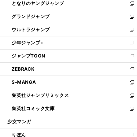
となりのヤングジャンプ
く
ド
ィ
い
新
ウ
ン
ウ
し
グランドジャンプ
で
ド
ィ
い
新
開
ウ
ン
ウ
し
ウルトラジャンプ
く
で
ド
ィ
い
新
開
ウ
ン
ウ
し
少年ジャンプ+
く
で
ド
ィ
い
新
開
ウ
ン
ウ
し
ジャンプTOON
く
で
ド
ィ
い
新
開
ウ
ン
ウ
し
ZEBRACK
く
で
ド
ィ
い
新
開
ウ
ン
ウ
し
S-MANGA
く
で
ド
ィ
い
新
開
ウ
ン
ウ
し
集英社ジャンプリミックス
く
で
ド
ィ
い
新
開
ウ
ン
ウ
し
集英社コミック文庫
く
で
ド
ィ
い
新
開
ウ
ン
ウ
し
少女マンガ
く
で
ド
ィ
い
開
ウ
ン
ウ
りぼん
く
で
ド
ィ
新