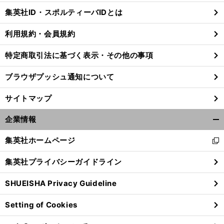
じ
集英社ID・スポルティーバIDとは
る
利用規約・会員規約
特定商取引法に基づく表示・その他の事項
ブラウザプッシュ通知について
サイトマップ
企業情報
開
く/
集英社ホームページ
新
閉
し
じ
集英社プライバシーガイドライン
い
る
ウ
SHUEISHA Privacy Guideline
ィ
ン
Setting of Cookies
ド
ウ