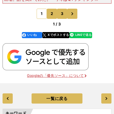
出られる試合がないので、主催者推薦されて出られ
る試合があれば、そこにチャレンジすること。あと
次
1
2
3
のページへ
は、マンデートー
1 / 3
いいね
Xでポストする
LINEで送る
line
faceboo
x
k
Googleの「優先ソース」について
一覧に戻る
キーワード