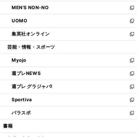
開
ウ
ン
ウ
し
MEN'S NON-NO
く
で
ド
ィ
い
新
開
ウ
ン
ウ
し
UOMO
く
で
ド
ィ
い
新
開
ウ
ン
ウ
し
集英社オンライン
く
で
ド
ィ
い
新
開
ウ
ン
ウ
し
芸能・情報・スポーツ
く
で
ド
ィ
い
開
ウ
ン
ウ
Myojo
く
で
ド
ィ
新
開
ウ
ン
し
週プレNEWS
く
で
ド
い
新
開
ウ
ウ
し
週プレ グラジャパ!
く
で
ィ
い
新
開
ン
ウ
し
Sportiva
く
ド
ィ
い
新
ウ
ン
ウ
し
パラスポ
で
ド
ィ
い
新
開
ウ
ン
ウ
し
書籍
く
で
ド
ィ
い
開
ウ
ン
ウ