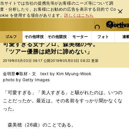
当サイトでは当社の提携先等がお客様のニーズ等について調
査・分析したり、お客様にお勧めの広告を表⽰する⽬的で Co
閉じ
okie を使⽤する場合があります。
詳しくはこちら
る
マイペ
web Sportiva (webスポルティーバ)
検索
メニュ
we
ー
ゴルフの記事一覧
ゴルフ
女子ゴルフ
可愛すぎ
b
ジ
ゴルフ
その他球技
その他競技
モーター
フォト
連
ス
可愛すぎる女子プロ、森美穂の今。
ポ
「ツアー優勝は絶対に諦めない」
ル
テ
2019年05月03日 08:17 公開
2019年05月03日 08:22 更新
ィ
ー
金明昱●取材・文 text by Kim Myung-Wook
バ
photo by Getty Images
「可愛すぎる」「美人すぎる」と騒がれたのは、いつの
ことだったか。最近は、その名前をすっかり聞かなくな
った。
森美穂（26歳）のことである。