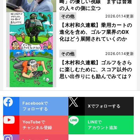
崎」の優しい視線 まずは普通
の人々の側に立つ
その他
2026.01.14更新
【木村和久連載】乗用カートの
進化を含め、ゴルフ業界のDX
化はどう展開されていくのか
その他
2026.01.14更新
【木村和久連載】ゴルフをさら
に楽しむために、スコア以外の
思い出作りにも励んでみては？
cebo
X
Facebookで
Xでフォローする
ok
フォローする
uTube
LINE
YouTubeで
LINEで
チャンネル登録
アカウント追加
stagra