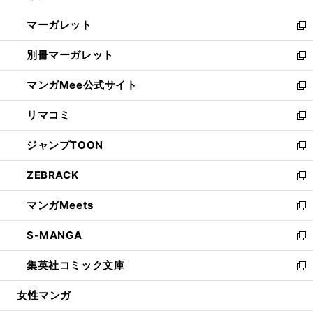
開
ウ
ン
し
マーガレット
く
で
ド
い
新
開
ウ
ウ
し
別冊マーガレット
く
で
ィ
い
新
開
ン
ウ
し
マンガMee公式サイト
く
ド
ィ
い
新
ウ
ン
ウ
し
リマコミ
で
ド
ィ
い
新
開
ウ
ン
ウ
し
ジャンプTOON
く
で
ド
ィ
い
新
開
ウ
ン
ウ
し
ZEBRACK
く
で
ド
ィ
い
新
開
ウ
ン
ウ
し
マンガMeets
く
で
ド
ィ
い
新
開
ウ
ン
ウ
し
S-MANGA
く
で
ド
ィ
い
新
開
ウ
ン
ウ
し
集英社コミック文庫
く
で
ド
ィ
い
新
開
ウ
ン
ウ
し
女性マンガ
く
で
ド
ィ
い
開
ウ
ン
ウ