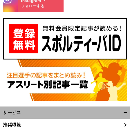
Instagramで
m
フォローする
】
。
前
へ
サービス
開
く/
推奨環境
閉