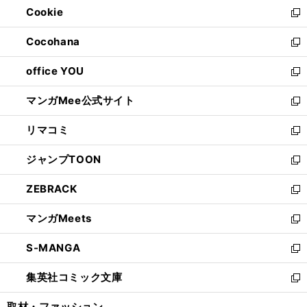
Cookie
く
で
ド
ィ
新
開
ウ
ン
し
Cocohana
く
で
ド
い
新
開
ウ
ウ
し
office YOU
く
で
ィ
い
新
開
ン
ウ
し
マンガMee公式サイト
く
ド
ィ
い
新
ウ
ン
ウ
し
リマコミ
で
ド
ィ
い
新
開
ウ
ン
ウ
し
ジャンプTOON
く
で
ド
ィ
い
新
開
ウ
ン
ウ
し
ZEBRACK
く
で
ド
ィ
い
新
開
ウ
ン
ウ
し
マンガMeets
く
で
ド
ィ
い
新
開
ウ
ン
ウ
し
S-MANGA
く
で
ド
ィ
い
新
開
ウ
ン
ウ
し
集英社コミック文庫
く
で
ド
ィ
い
新
開
ウ
ン
ウ
し
取材・ファッション
く