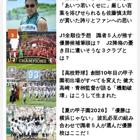
「あいつ若いくせに」厳しい言
葉を浴びせられるも佐藤慎太郎
が貫いた誇りとファンへの思い
J1全順位予想 識者５人が推す
3
優勝候補筆頭は？ J2降格の憂
き目に遭いそうな３クラブと
は？
4
【高校野球】創部10年目の甲子
園初出場がすべてを変えた 健大
高崎・青栁監督が語る「機動破
壊」はこうして生まれた
5
【夏の甲子園2026】「優勝は
横浜じゃない」 波乱必至の組み
合わせで識者５人が選んだ優勝
校はここだ！