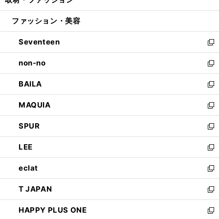
で
ド
ィ
い
開
ウ
ン
ウ
ファッション・美容
く
で
ド
ィ
開
ウ
ン
Seventeen
く
で
ド
新
開
ウ
し
non-no
く
で
い
新
開
ウ
し
BAILA
く
ィ
い
新
ン
ウ
し
MAQUIA
ド
ィ
い
新
ウ
ン
ウ
し
SPUR
で
ド
ィ
い
新
開
ウ
ン
ウ
し
LEE
く
で
ド
ィ
い
新
開
ウ
ン
ウ
し
eclat
く
で
ド
ィ
い
新
開
ウ
ン
ウ
し
T JAPAN
く
で
ド
ィ
い
新
開
ウ
ン
ウ
し
HAPPY PLUS ONE
く
で
ド
ィ
い
新