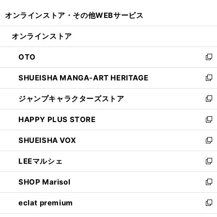
開
ウ
ウ
し
オンラインストア・
その他WEBサービス
く
で
ィ
い
開
ン
ウ
オンラインストア
く
ド
ィ
ウ
ン
OTO
で
ド
新
開
ウ
し
SHUEISHA MANGA-ART HERITAGE
く
で
い
新
開
ウ
し
ジャンプキャラクターズストア
く
ィ
い
新
ン
ウ
し
HAPPY PLUS STORE
ド
ィ
い
新
ウ
ン
ウ
し
SHUEISHA VOX
で
ド
ィ
い
新
開
ウ
ン
ウ
し
LEEマルシェ
く
で
ド
ィ
い
新
開
ウ
ン
ウ
し
SHOP Marisol
く
で
ド
ィ
い
新
開
ウ
ン
ウ
し
eclat premium
く
で
ド
ィ
い
新
開
ウ
ン
ウ
し