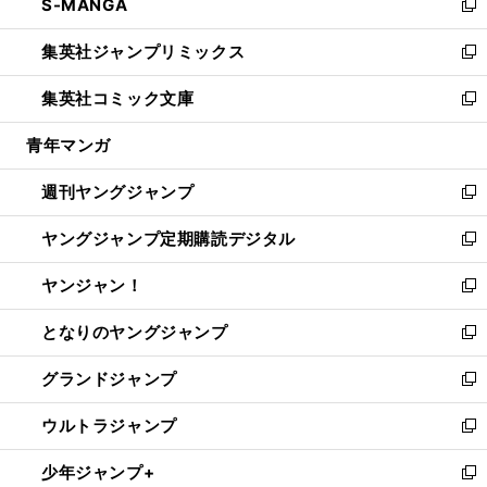
S-MANGA
く
で
ド
ィ
い
新
開
ウ
ン
ウ
し
集英社ジャンプリミックス
く
で
ド
ィ
い
新
開
ウ
ン
ウ
し
集英社コミック文庫
く
で
ド
ィ
い
新
開
ウ
ン
ウ
し
青年マンガ
く
で
ド
ィ
い
開
ウ
ン
ウ
週刊ヤングジャンプ
く
で
ド
ィ
新
開
ウ
ン
し
ヤングジャンプ定期購読デジタル
く
で
ド
い
新
開
ウ
ウ
し
ヤンジャン！
く
で
ィ
い
新
開
ン
ウ
し
となりのヤングジャンプ
く
ド
ィ
い
新
ウ
ン
ウ
し
グランドジャンプ
で
ド
ィ
い
新
開
ウ
ン
ウ
し
ウルトラジャンプ
く
で
ド
ィ
い
新
開
ウ
ン
ウ
し
少年ジャンプ+
く
で
ド
ィ
い
新