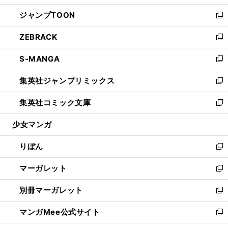
開
ウ
ン
ウ
し
ジャンプTOON
く
で
ド
ィ
い
新
開
ウ
ン
ウ
し
ZEBRACK
く
で
ド
ィ
い
新
開
ウ
ン
ウ
し
S-MANGA
く
で
ド
ィ
い
新
開
ウ
ン
ウ
し
集英社ジャンプリミックス
く
で
ド
ィ
い
新
開
ウ
ン
ウ
し
集英社コミック文庫
く
で
ド
ィ
い
新
開
ウ
ン
ウ
し
少女マンガ
く
で
ド
ィ
い
開
ウ
ン
ウ
りぼん
く
で
ド
ィ
新
開
ウ
ン
し
マーガレット
く
で
ド
い
新
開
ウ
ウ
し
別冊マーガレット
く
で
ィ
い
新
開
ン
ウ
し
マンガMee公式サイト
く
ド
ィ
い
新
ウ
ン
ウ
し