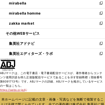
mirabella
く
で
ド
ィ
い
新
開
ウ
ン
ウ
し
mirabella homme
く
で
ド
ィ
い
新
開
ウ
ン
ウ
し
zakka market
く
で
ド
ィ
い
新
開
ウ
ン
ウ
し
その他WEBサービス
く
で
ド
ィ
い
開
ウ
ン
ウ
集英社アドナビ
く
で
ド
ィ
新
開
ウ
ン
し
集英社エディターズ・ラボ
く
で
ド
い
新
開
ウ
ウ
し
く
で
ィ
い
開
ン
ウ
ABJマークは、この電子書店・電子書籍配信サービスが、著作権者からコンテ
く
ド
ィ
ンツ使用許諾を得た正規版配信サービスであることを示す登録商標（登録番号
ウ
ン
第6091713号）です。ABJマークの詳細、ABJマークを掲示しているサービス
で
ド
の一覧はこちら。
開
ウ
https://aebs.or.jp/
新
く
で
し
い
開
本ホームページに記載の文章・画像・写真などを無断で複製するこ
ウ
く
とは法律で禁じられています。全ての著作権は株式会社 集英社に帰