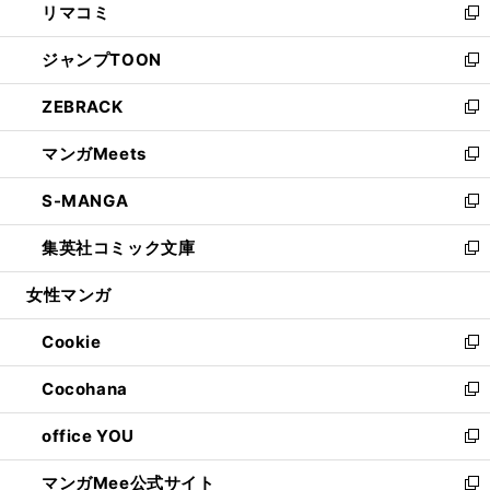
リマコミ
で
ド
ィ
い
新
開
ウ
ン
ウ
し
ジャンプTOON
く
で
ド
ィ
い
新
開
ウ
ン
ウ
し
ZEBRACK
く
で
ド
ィ
い
新
開
ウ
ン
ウ
し
マンガMeets
く
で
ド
ィ
い
新
開
ウ
ン
ウ
し
S-MANGA
く
で
ド
ィ
い
新
開
ウ
ン
ウ
し
集英社コミック文庫
く
で
ド
ィ
い
新
開
ウ
ン
ウ
し
女性マンガ
く
で
ド
ィ
い
開
ウ
ン
ウ
Cookie
く
で
ド
ィ
新
開
ウ
ン
し
Cocohana
く
で
ド
い
新
開
ウ
ウ
し
office YOU
く
で
ィ
い
新
開
ン
ウ
し
マンガMee公式サイト
く
ド
ィ
い
新