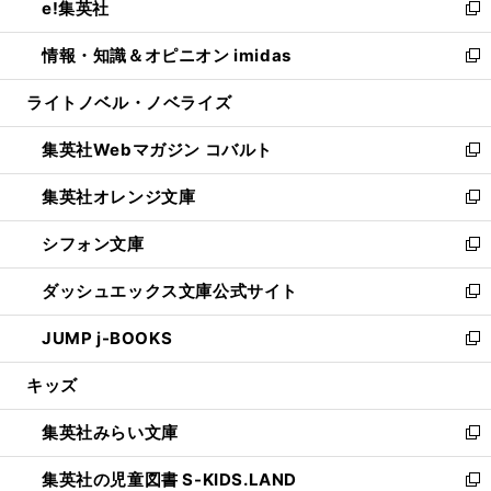
e!集英社
く
で
ド
ィ
い
新
開
ウ
ン
ウ
し
情報・知識＆オピニオン imidas
く
で
ド
ィ
い
新
開
ウ
ン
ウ
し
ライトノベル・ノベライズ
く
で
ド
ィ
い
開
ウ
ン
ウ
集英社Webマガジン コバルト
く
で
ド
ィ
新
開
ウ
ン
し
集英社オレンジ文庫
く
で
ド
い
新
開
ウ
ウ
し
シフォン文庫
く
で
ィ
い
新
開
ン
ウ
し
ダッシュエックス文庫公式サイト
く
ド
ィ
い
新
ウ
ン
ウ
し
JUMP j-BOOKS
で
ド
ィ
い
新
開
ウ
ン
ウ
し
キッズ
く
で
ド
ィ
い
開
ウ
ン
ウ
集英社みらい文庫
く
で
ド
ィ
新
開
ウ
ン
し
集英社の児童図書 S-KIDS.LAND
く
で
ド
い
新