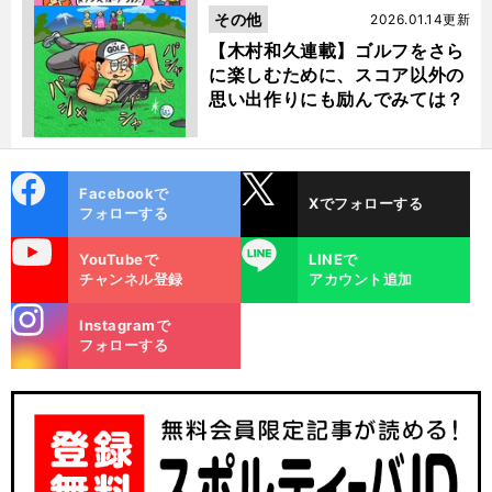
その他
2026.01.14更新
【木村和久連載】ゴルフをさら
に楽しむために、スコア以外の
思い出作りにも励んでみては？
cebo
X
Facebookで
Xでフォローする
ok
フォローする
uTube
LINE
YouTubeで
LINEで
チャンネル登録
アカウント追加
stagra
Instagramで
m
フォローする