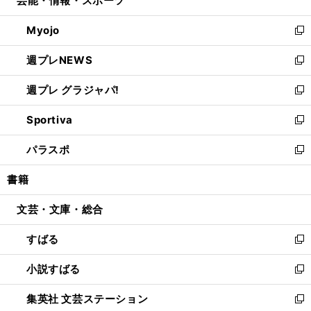
芸能・情報・スポーツ
で
ド
ィ
い
開
ウ
ン
ウ
Myojo
く
で
ド
ィ
新
開
ウ
ン
し
週プレNEWS
く
で
ド
い
新
開
ウ
ウ
し
週プレ グラジャパ!
く
で
ィ
い
新
開
ン
ウ
し
Sportiva
く
ド
ィ
い
新
ウ
ン
ウ
し
パラスポ
で
ド
ィ
い
新
開
ウ
ン
ウ
し
書籍
く
で
ド
ィ
い
開
ウ
ン
ウ
文芸・文庫・総合
く
で
ド
ィ
開
ウ
ン
すばる
く
で
ド
新
開
ウ
し
小説すばる
く
で
い
新
開
ウ
し
集英社 文芸ステーション
く
ィ
い
新