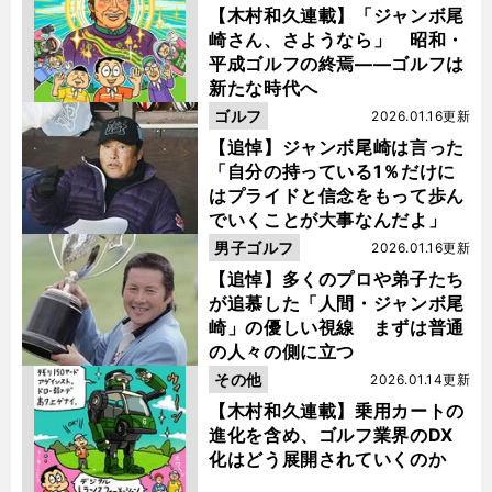
【木村和久連載】「ジャンボ尾
崎さん、さようなら」 昭和・
平成ゴルフの終焉――ゴルフは
新たな時代へ
ゴルフ
2026.01.16更新
【追悼】ジャンボ尾崎は言った
「自分の持っている1％だけに
はプライドと信念をもって歩ん
でいくことが大事なんだよ」
男子ゴルフ
2026.01.16更新
【追悼】多くのプロや弟子たち
が追慕した「人間・ジャンボ尾
崎」の優しい視線 まずは普通
の人々の側に立つ
その他
2026.01.14更新
【木村和久連載】乗用カートの
進化を含め、ゴルフ業界のDX
化はどう展開されていくのか