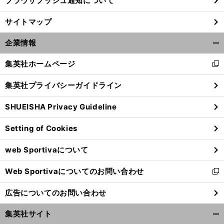
ブラウザプッシュ通知について
「
少
？
」
。
サイトマップ
し太った
と言われる香妻琴乃
心身の改善でツアー初優勝は近い
企業情報
開
く/
集英社ホームページ
新
閉
し
じ
集英社プライバシーガイドライン
い
る
ウ
SHUEISHA Privacy Guideline
ィ
ン
Setting of Cookies
ド
ウ
web Sportivaについて
で
開
Web Sportivaについてのお問い合わせ
く
新
し
広告についてのお問い合わせ
い
ウ
集英社サイト
ィ
開