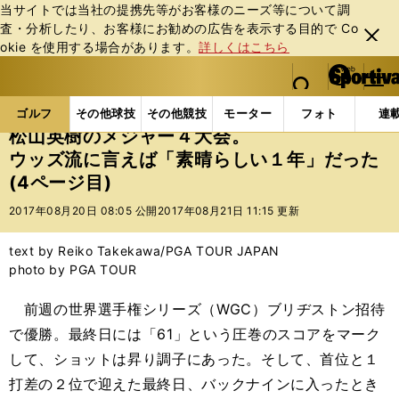
当サイトでは当社の提携先等がお客様のニーズ等について調
査・分析したり、お客様にお勧めの広告を表⽰する⽬的で Co
閉じ
okie を使⽤する場合があります。
詳しくはこちら
る
マイペ
web Sportiva (webスポルティーバ)
検索
メニュ
we
ー
ゴルフの記事一覧
ゴルフ
男子ゴルフ
松山英樹
b
ジ
ゴルフ
その他球技
その他競技
モーター
フォト
連
ス
松山英樹のメジャー４大会。
ポ
ウッズ流に言えば「素晴らしい１年」だった
ル
(4ページ目)
テ
ィ
2017年08月20日 08:05 公開
2017年08月21日 11:15 更新
ー
バ
text by Reiko Takekawa/PGA TOUR JAPAN
photo by PGA TOUR
前週の世界選手権シリーズ（WGC）ブリヂストン招待
で優勝。最終日には「61」という圧巻のスコアをマーク
して、ショットは昇り調子にあった。そして、首位と１
打差の２位で迎えた最終日、バックナインに入ったとき