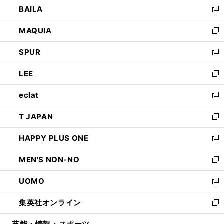
し
BAILA
く
ィ
い
新
ン
ウ
し
MAQUIA
ド
ィ
い
新
ウ
ン
ウ
し
SPUR
で
ド
ィ
い
新
開
ウ
ン
ウ
し
LEE
く
で
ド
ィ
い
新
開
ウ
ン
ウ
し
eclat
く
で
ド
ィ
い
新
開
ウ
ン
ウ
し
T JAPAN
く
で
ド
ィ
い
新
開
ウ
ン
ウ
し
HAPPY PLUS ONE
く
で
ド
ィ
い
新
開
ウ
ン
ウ
し
MEN'S NON-NO
く
で
ド
ィ
い
新
開
ウ
ン
ウ
し
UOMO
く
で
ド
ィ
い
新
開
ウ
ン
ウ
し
集英社オンライン
く
で
ド
ィ
い
新
開
ウ
ン
ウ
し
く