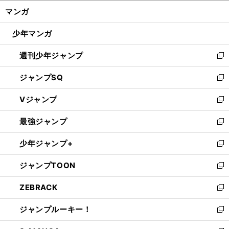
ン
く/
マンガ
ド
閉
ウ
じ
少年マンガ
で
る
開
週刊少年ジャンプ
く
新
し
ジャンプSQ
い
新
ウ
し
Vジャンプ
ィ
い
新
ン
ウ
し
最強ジャンプ
ド
ィ
い
新
ウ
ン
ウ
し
少年ジャンプ+
で
ド
ィ
い
新
開
ウ
ン
ウ
し
ジャンプTOON
く
で
ド
ィ
い
新
開
ウ
ン
ウ
し
ZEBRACK
く
で
ド
ィ
い
新
開
ウ
ン
ウ
し
ジャンプルーキー！
く
で
ド
ィ
い
新
開
ウ
ン
ウ
し