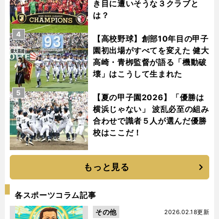
き目に遭いそうな３クラブと
は？
4
【高校野球】創部10年目の甲子
園初出場がすべてを変えた 健大
高崎・青栁監督が語る「機動破
壊」はこうして生まれた
5
【夏の甲子園2026】「優勝は
横浜じゃない」 波乱必至の組み
合わせで識者５人が選んだ優勝
校はここだ！
もっと見る
各スポーツコラム記事
その他
2026.02.18更新