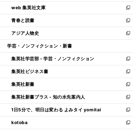
ン
ウ
し
web 集英社文庫
ド
ィ
い
新
ウ
ン
ウ
し
青春と読書
で
ド
ィ
い
新
開
ウ
ン
ウ
し
アジア人物史
く
で
ド
ィ
い
新
開
ウ
ン
ウ
し
学芸・ノンフィクション・新書
く
で
ド
ィ
い
開
ウ
ン
ウ
集英社学芸部 - 学芸・ノンフィクション
く
で
ド
ィ
新
開
ウ
ン
し
集英社ビジネス書
く
で
ド
い
新
開
ウ
ウ
し
集英社新書
く
で
ィ
い
新
開
ン
ウ
し
集英社新書プラス - 知の水先案内人
く
ド
ィ
い
新
ウ
ン
ウ
し
1日5分で、明日は変わる よみタイ yomitai
で
ド
ィ
い
新
開
ウ
ン
ウ
し
kotoba
く
で
ド
ィ
い
新
開
ウ
ン
ウ
し