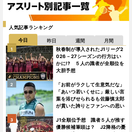
人気記事ランキング
今日
昨日
週間
月間
秋春制が導入されたJ1リーグ2
1
026－27シーズンの行方はい
かに!? ５人の識者が全順位を
大胆予想
「お前がラクして生意気だな」
2
「あいつ若いくせに」厳しい言
葉を浴びせられるも佐藤慎太郎
が貫いた誇りとファンへの思い
J1全順位予想 識者５人が推す
3
優勝候補筆頭は？ J2降格の憂