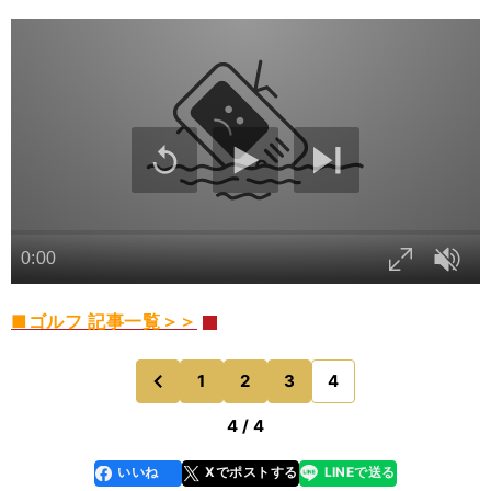
■ゴルフ 記事一覧＞＞
1
2
3
4
のページへ
前
4 / 4
いいね
Xでポストする
LINEで送る
line
faceboo
x
k