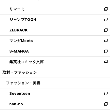
ウ
ン
ウ
し
リマコミ
で
ド
ィ
い
新
開
ウ
ン
ウ
し
ジャンプTOON
く
で
ド
ィ
い
新
開
ウ
ン
ウ
し
ZEBRACK
く
で
ド
ィ
い
新
開
ウ
ン
ウ
し
マンガMeets
く
で
ド
ィ
い
新
開
ウ
ン
ウ
し
S-MANGA
く
で
ド
ィ
い
新
開
ウ
ン
ウ
し
集英社コミック文庫
く
で
ド
ィ
い
新
開
ウ
ン
ウ
し
取材・ファッション
く
で
ド
ィ
い
開
ウ
ン
ウ
ファッション・美容
く
で
ド
ィ
開
ウ
ン
Seventeen
く
で
ド
新
開
ウ
し
non-no
く
で
い
新
開
ウ