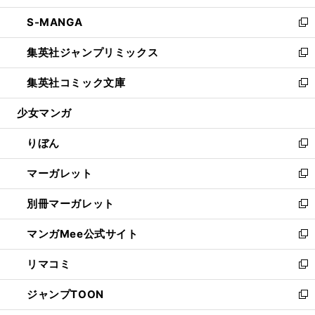
開
ウ
ン
ウ
し
S-MANGA
く
で
ド
ィ
い
新
開
ウ
ン
ウ
し
集英社ジャンプリミックス
く
で
ド
ィ
い
新
開
ウ
ン
ウ
し
集英社コミック文庫
く
で
ド
ィ
い
新
開
ウ
ン
ウ
し
少女マンガ
く
で
ド
ィ
い
開
ウ
ン
ウ
りぼん
く
で
ド
ィ
新
開
ウ
ン
し
マーガレット
く
で
ド
い
新
開
ウ
ウ
し
別冊マーガレット
く
で
ィ
い
新
開
ン
ウ
し
マンガMee公式サイト
く
ド
ィ
い
新
ウ
ン
ウ
し
リマコミ
で
ド
ィ
い
新
開
ウ
ン
ウ
し
ジャンプTOON
く
で
ド
ィ
い
新
開
ウ
ン
ウ
し