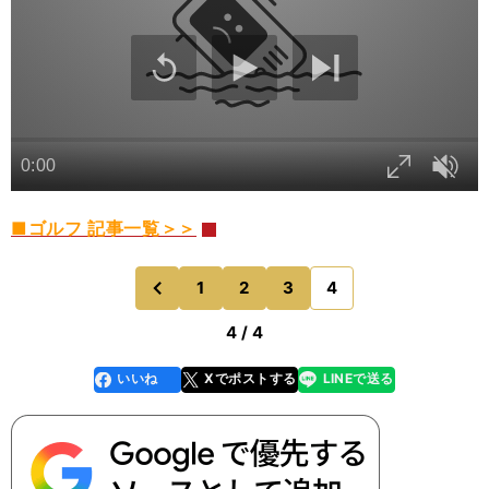
■ゴルフ 記事一覧＞＞
1
2
3
4
のページへ
前
4 / 4
いいね
Xでポストする
LINEで送る
line
faceboo
x
k