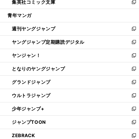
集英社コミック文庫
く
で
ド
ィ
い
新
開
ウ
ン
ウ
し
青年マンガ
く
で
ド
ィ
い
開
ウ
ン
ウ
週刊ヤングジャンプ
く
で
ド
ィ
新
開
ウ
ン
し
ヤングジャンプ定期購読デジタル
く
で
ド
い
新
開
ウ
ウ
し
ヤンジャン！
く
で
ィ
い
新
開
ン
ウ
し
となりのヤングジャンプ
く
ド
ィ
い
新
ウ
ン
ウ
し
グランドジャンプ
で
ド
ィ
い
新
開
ウ
ン
ウ
し
ウルトラジャンプ
く
で
ド
ィ
い
新
開
ウ
ン
ウ
し
少年ジャンプ+
く
で
ド
ィ
い
新
開
ウ
ン
ウ
し
ジャンプTOON
く
で
ド
ィ
い
新
開
ウ
ン
ウ
し
ZEBRACK
く
で
ド
ィ
い
新