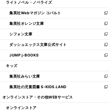
ライトノベル・ノベライズ
く
で
ド
ィ
い
開
ウ
ン
ウ
集英社Webマガジン コバルト
く
で
ド
ィ
新
開
ウ
ン
し
集英社オレンジ文庫
く
で
ド
い
新
開
ウ
ウ
し
シフォン文庫
く
で
ィ
い
新
開
ン
ウ
し
ダッシュエックス文庫公式サイト
く
ド
ィ
い
新
ウ
ン
ウ
し
JUMP j-BOOKS
で
ド
ィ
い
新
開
ウ
ン
ウ
し
キッズ
く
で
ド
ィ
い
開
ウ
ン
ウ
集英社みらい文庫
く
で
ド
ィ
新
開
ウ
ン
し
集英社の児童図書 S-KIDS.LAND
く
で
ド
い
新
開
ウ
ウ
し
オンラインストア・
その他WEBサービス
く
で
ィ
い
開
ン
ウ
オンラインストア
く
ド
ィ