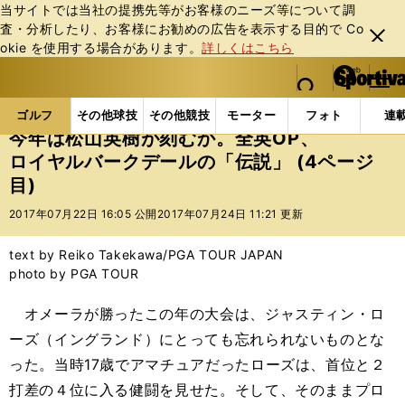
当サイトでは当社の提携先等がお客様のニーズ等について調
査・分析したり、お客様にお勧めの広告を表⽰する⽬的で Co
閉じ
okie を使⽤する場合があります。
詳しくはこちら
る
マイペ
web Sportiva (webスポルティーバ)
検索
メニュ
we
ー
ゴルフの記事一覧
ゴルフ
男子ゴルフ
今年は松山
b
ジ
ゴルフ
その他球技
その他競技
モーター
フォト
連
ス
今年は松山英樹が刻むか。全英OP、
ポ
ロイヤルバークデールの「伝説」 (4ページ
ル
目)
テ
ィ
2017年07月22日 16:05 公開
2017年07月24日 11:21 更新
ー
バ
text by Reiko Takekawa/PGA TOUR JAPAN
photo by PGA TOUR
オメーラが勝ったこの年の大会は、ジャスティン・ロ
ーズ（イングランド）にとっても忘れられないものとな
った。当時17歳でアマチュアだったローズは、首位と２
打差の４位に入る健闘を見せた。そして、そのままプロ