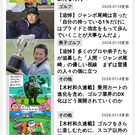
ゴルフ
2026.01.16更新
【追悼】ジャンボ尾崎は言った
「自分の持っている1％だけに
はプライドと信念をもって歩ん
でいくことが大事なんだよ」
男子ゴルフ
2026.01.16更新
【追悼】多くのプロや弟子たち
が追慕した「人間・ジャンボ尾
崎」の優しい視線 まずは普通
の人々の側に立つ
その他
2026.01.14更新
【木村和久連載】乗用カートの
進化を含め、ゴルフ業界のDX
化はどう展開されていくのか
その他
2026.01.14更新
【木村和久連載】ゴルフをさら
に楽しむために、スコア以外の