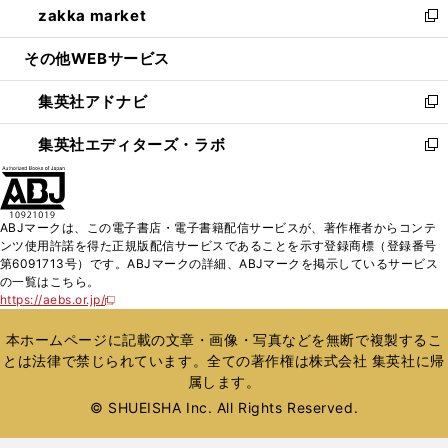
zakka market
く
で
ド
ィ
い
新
開
ウ
ン
ウ
し
その他WEBサービス
く
で
ド
ィ
い
開
ウ
ン
ウ
集英社アドナビ
く
で
ド
ィ
新
開
ウ
ン
し
集英社エディターズ・ラボ
く
で
ド
い
新
開
ウ
ウ
し
く
で
ィ
い
開
ン
ウ
ABJマークは、この電子書店・電子書籍配信サービスが、著作権者からコンテ
く
ド
ィ
ンツ使用許諾を得た正規版配信サービスであることを示す登録商標（登録番号
ウ
ン
第6091713号）です。ABJマークの詳細、ABJマークを掲示しているサービス
で
ド
の一覧はこちら。
開
ウ
https://aebs.or.jp/
新
く
で
し
い
開
本ホームページに記載の文章・画像・写真などを無断で複製するこ
ウ
く
とは法律で禁じられています。全ての著作権は株式会社 集英社に帰
ィ
属します。
ン
ド
© SHUEISHA Inc. All Rights Reserved.
ウ
で
開