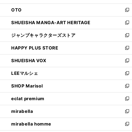
ウ
ン
OTO
で
ド
新
開
ウ
し
SHUEISHA MANGA-ART HERITAGE
く
で
い
新
開
ウ
し
ジャンプキャラクターズストア
く
ィ
い
新
ン
ウ
し
HAPPY PLUS STORE
ド
ィ
い
新
ウ
ン
ウ
し
SHUEISHA VOX
で
ド
ィ
い
新
開
ウ
ン
ウ
し
LEEマルシェ
く
で
ド
ィ
い
新
開
ウ
ン
ウ
し
SHOP Marisol
く
で
ド
ィ
い
新
開
ウ
ン
ウ
し
eclat premium
く
で
ド
ィ
い
新
開
ウ
ン
ウ
し
mirabella
く
で
ド
ィ
い
新
開
ウ
ン
ウ
し
mirabella homme
く
で
ド
ィ
い
新
開
ウ
ン
ウ
し