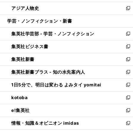
開
ウ
ン
ウ
し
アジア人物史
く
で
ド
ィ
い
新
開
ウ
ン
ウ
し
学芸・ノンフィクション・新書
く
で
ド
ィ
い
開
ウ
ン
ウ
集英社学芸部 - 学芸・ノンフィクション
く
で
ド
ィ
新
開
ウ
ン
し
集英社ビジネス書
く
で
ド
い
新
開
ウ
ウ
し
集英社新書
く
で
ィ
い
新
開
ン
ウ
し
集英社新書プラス - 知の水先案内人
く
ド
ィ
い
新
ウ
ン
ウ
し
1日5分で、明日は変わる よみタイ yomitai
で
ド
ィ
い
新
開
ウ
ン
ウ
し
kotoba
く
で
ド
ィ
い
新
開
ウ
ン
ウ
し
e!集英社
く
で
ド
ィ
い
新
開
ウ
ン
ウ
し
情報・知識＆オピニオン imidas
く
で
ド
ィ
い
新
開
ウ
ン
ウ
し