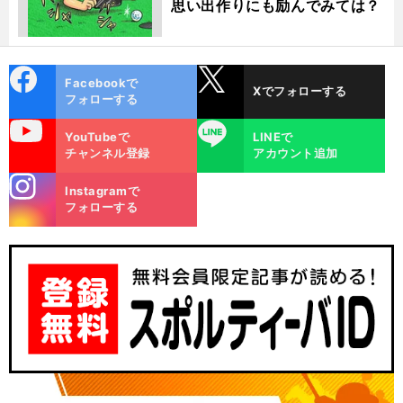
思い出作りにも励んでみては？
cebo
X
Facebookで
Xでフォローする
ok
フォローする
uTube
LINE
YouTubeで
LINEで
チャンネル登録
アカウント追加
stagra
Instagramで
m
フォローする