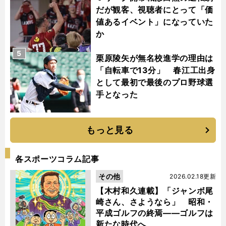
だが観客、視聴者にとって「価
値あるイベント」になっていた
か
5
栗原陵矢が無名校進学の理由は
「自転車で13分」 春江工出身
として最初で最後のプロ野球選
手となった
もっと見る
各スポーツコラム記事
その他
2026.02.18更新
【木村和久連載】「ジャンボ尾
崎さん、さようなら」 昭和・
平成ゴルフの終焉――ゴルフは
新たな時代へ