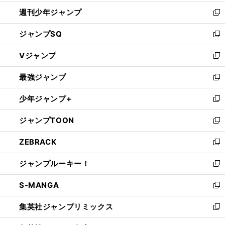
開
週刊少年ジャンプ
く
新
し
ジャンプSQ
い
新
ウ
し
Vジャンプ
ィ
い
新
ン
ウ
し
最強ジャンプ
ド
ィ
い
新
ウ
ン
ウ
し
少年ジャンプ+
で
ド
ィ
い
新
開
ウ
ン
ウ
し
ジャンプTOON
く
で
ド
ィ
い
新
開
ウ
ン
ウ
し
ZEBRACK
く
で
ド
ィ
い
新
開
ウ
ン
ウ
し
ジャンプルーキー！
く
で
ド
ィ
い
新
開
ウ
ン
ウ
し
S-MANGA
く
で
ド
ィ
い
新
開
ウ
ン
ウ
し
集英社ジャンプリミックス
く
で
ド
ィ
い
新
開
ウ
ン
ウ
し