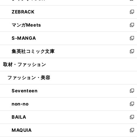
開
ウ
ン
ウ
し
ZEBRACK
く
で
ド
ィ
い
新
開
ウ
ン
ウ
し
マンガMeets
く
で
ド
ィ
い
新
開
ウ
ン
ウ
し
S-MANGA
く
で
ド
ィ
い
新
開
ウ
ン
ウ
し
集英社コミック文庫
く
で
ド
ィ
い
新
開
ウ
ン
ウ
し
取材・ファッション
く
で
ド
ィ
い
開
ウ
ン
ウ
ファッション・美容
く
で
ド
ィ
開
ウ
ン
Seventeen
く
で
ド
新
開
ウ
し
non-no
く
で
い
新
開
ウ
し
BAILA
く
ィ
い
新
ン
ウ
し
MAQUIA
ド
ィ
い
新
ウ