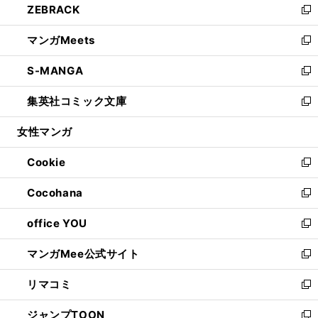
ZEBRACK
く
で
ド
ィ
い
新
開
ウ
ン
ウ
し
マンガMeets
く
で
ド
ィ
い
新
開
ウ
ン
ウ
し
S-MANGA
く
で
ド
ィ
い
新
開
ウ
ン
ウ
し
集英社コミック文庫
く
で
ド
ィ
い
新
開
ウ
ン
ウ
し
女性マンガ
く
で
ド
ィ
い
開
ウ
ン
ウ
Cookie
く
で
ド
ィ
新
開
ウ
ン
し
Cocohana
く
で
ド
い
新
開
ウ
ウ
し
office YOU
く
で
ィ
い
新
開
ン
ウ
し
マンガMee公式サイト
く
ド
ィ
い
新
ウ
ン
ウ
し
リマコミ
で
ド
ィ
い
新
開
ウ
ン
ウ
し
ジャンプTOON
く
で
ド
ィ
い
新