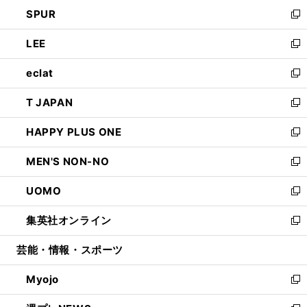
ン
ウ
し
SPUR
で
ド
ィ
い
新
開
ウ
ン
ウ
し
LEE
く
で
ド
ィ
い
新
開
ウ
ン
ウ
し
eclat
く
で
ド
ィ
い
新
開
ウ
ン
ウ
し
T JAPAN
く
で
ド
ィ
い
新
開
ウ
ン
ウ
し
HAPPY PLUS ONE
く
で
ド
ィ
い
新
開
ウ
ン
ウ
し
MEN'S NON-NO
く
で
ド
ィ
い
新
開
ウ
ン
ウ
し
UOMO
く
で
ド
ィ
い
新
開
ウ
ン
ウ
し
集英社オンライン
く
で
ド
ィ
い
新
開
ウ
ン
ウ
し
芸能・情報・スポーツ
く
で
ド
ィ
い
開
ウ
ン
ウ
Myojo
く
で
ド
ィ
新
開
ウ
ン
し