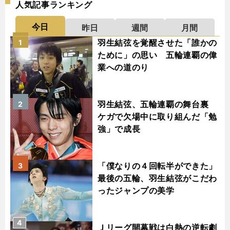
人気記事ランキング
今日
昨日
週間
月間
羽生結弦を覚醒させた「誰かの
1
ために」の思い 五輪連覇の偉
業への道のり
羽生結弦、五輪連覇の舞台裏
2
ケガで欠場中に取り組んだ「勉
強」で成長
「僕なりの４回転半ができた」
3
最後の五輪、羽生結弦がこだわ
ったジャンプの美学
4
Ｊリーグ開幕戦は白熱の逆転劇