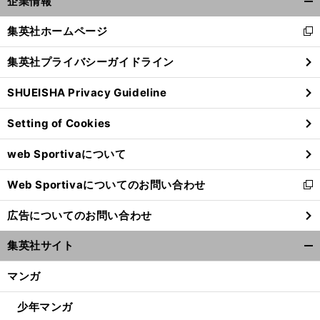
企業情報
英OP
日本中が愕然とした「
恨の一打
を松山英樹が振り返る
開
く/
集英社ホームページ
新
閉
し
じ
集英社プライバシーガイドライン
い
る
ウ
SHUEISHA Privacy Guideline
ィ
ン
Setting of Cookies
ド
ウ
web Sportivaについて
で
開
Web Sportivaについてのお問い合わせ
く
新
し
広告についてのお問い合わせ
い
ウ
集英社サイト
ィ
開
ン
く/
マンガ
ド
閉
ウ
じ
少年マンガ
で
る