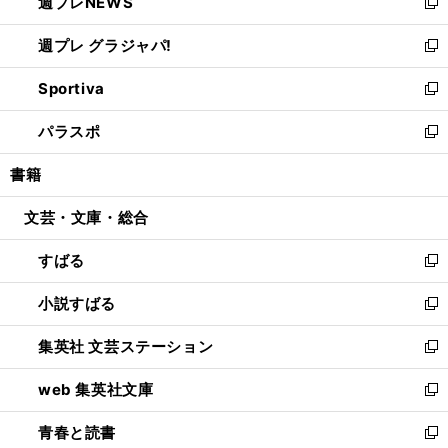
週プレNEWS
く
で
ド
い
新
開
ウ
ウ
し
週プレ グラジャパ!
く
で
ィ
い
新
開
ン
ウ
し
Sportiva
く
ド
ィ
い
新
ウ
ン
ウ
し
パラスポ
で
ド
ィ
い
新
開
ウ
ン
ウ
し
書籍
く
で
ド
ィ
い
開
ウ
ン
ウ
文芸・文庫・総合
く
で
ド
ィ
開
ウ
ン
すばる
く
で
ド
新
開
ウ
し
小説すばる
く
で
い
新
開
ウ
し
集英社 文芸ステーション
く
ィ
い
新
ン
ウ
し
web 集英社文庫
ド
ィ
い
新
ウ
ン
ウ
し
青春と読書
で
ド
ィ
い
新