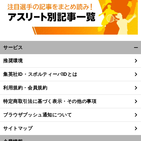
サービス
開
く/
推奨環境
閉
じ
集英社ID・スポルティーバIDとは
る
利用規約・会員規約
特定商取引法に基づく表示・その他の事項
ブラウザプッシュ通知について
サイトマップ
全
、
痛
」