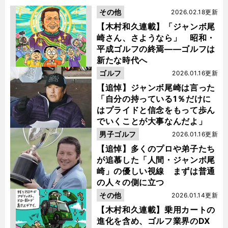
その他
2026.02.18更新
【木村和久連載】「ジャンボ尾
崎さん、さようなら」 昭和・
平成ゴルフの終焉――ゴルフは
新たな時代へ
ゴルフ
2026.01.16更新
【追悼】ジャンボ尾崎は言った
「自分の持っている1％だけに
はプライドと信念をもって歩ん
でいくことが大事なんだよ」
男子ゴルフ
2026.01.16更新
【追悼】多くのプロや弟子たち
が追慕した「人間・ジャンボ尾
崎」の優しい視線 まずは普通
の人々の側に立つ
その他
2026.01.14更新
【木村和久連載】乗用カートの
進化を含め、ゴルフ業界のDX