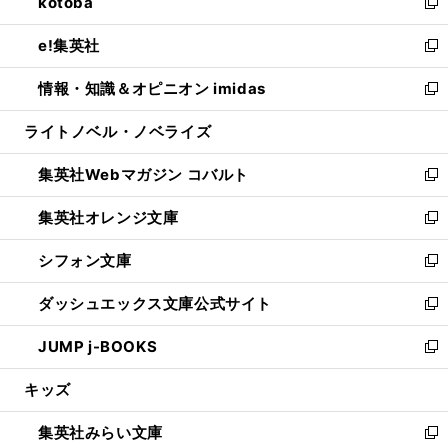
kotoba
く
で
ド
ィ
い
新
開
ウ
ン
ウ
し
e!集英社
く
で
ド
ィ
い
新
開
ウ
ン
ウ
し
情報・知識＆オピニオン imidas
く
で
ド
ィ
い
新
開
ウ
ン
ウ
し
ライトノベル・ノベライズ
く
で
ド
ィ
い
開
ウ
ン
ウ
集英社Webマガジン コバルト
く
で
ド
ィ
新
開
ウ
ン
し
集英社オレンジ文庫
く
で
ド
い
新
開
ウ
ウ
し
シフォン文庫
く
で
ィ
い
新
開
ン
ウ
し
ダッシュエックス文庫公式サイト
く
ド
ィ
い
新
ウ
ン
ウ
し
JUMP j-BOOKS
で
ド
ィ
い
新
開
ウ
ン
ウ
し
キッズ
く
で
ド
ィ
い
開
ウ
ン
ウ
集英社みらい文庫
く
で
ド
ィ
新