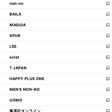
non-no
く
で
い
新
開
ウ
し
BAILA
く
ィ
い
新
ン
ウ
し
MAQUIA
ド
ィ
い
新
ウ
ン
ウ
し
SPUR
で
ド
ィ
い
新
開
ウ
ン
ウ
し
LEE
く
で
ド
ィ
い
新
開
ウ
ン
ウ
し
eclat
く
で
ド
ィ
い
新
開
ウ
ン
ウ
し
T JAPAN
く
で
ド
ィ
い
新
開
ウ
ン
ウ
し
HAPPY PLUS ONE
く
で
ド
ィ
い
新
開
ウ
ン
ウ
し
MEN'S NON-NO
く
で
ド
ィ
い
新
開
ウ
ン
ウ
し
UOMO
く
で
ド
ィ
い
新
開
ウ
ン
ウ
し
集英社オンライン
く
で
ド
ィ
い
新