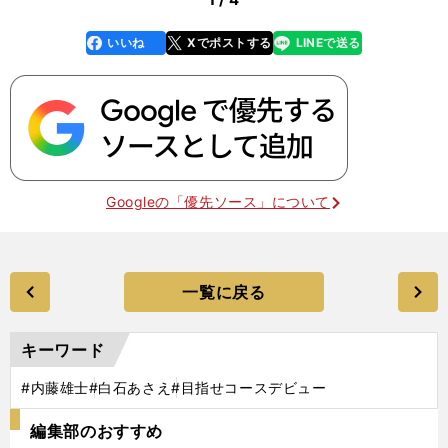
いいね
Xでポストする
LINEで送る
line
faceboo
x
k
Googleの「優先ソース」について
一覧に戻る
キーワード
#内藤雄士
#白石あさえ
#目指せコースデビュー
編集部のおすすめ