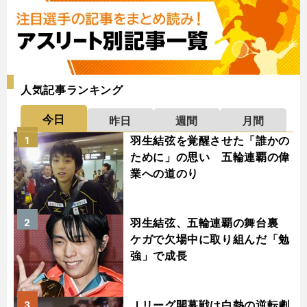
人気記事ランキング
今日
昨日
週間
月間
羽生結弦を覚醒させた「誰かの
1
ために」の思い 五輪連覇の偉
業への道のり
羽生結弦、五輪連覇の舞台裏
2
ケガで欠場中に取り組んだ「勉
強」で成長
Ｊリーグ開幕戦は白熱の逆転劇
3