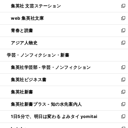
ウ
し
集英社 文芸ステーション
く
ィ
い
新
ン
ウ
し
web 集英社文庫
ド
ィ
い
新
ウ
ン
ウ
し
青春と読書
で
ド
ィ
い
新
開
ウ
ン
ウ
し
アジア人物史
く
で
ド
ィ
い
新
開
ウ
ン
ウ
し
学芸・ノンフィクション・新書
く
で
ド
ィ
い
開
ウ
ン
ウ
集英社学芸部 - 学芸・ノンフィクション
く
で
ド
ィ
新
開
ウ
ン
し
集英社ビジネス書
く
で
ド
い
新
開
ウ
ウ
し
集英社新書
く
で
ィ
い
新
開
ン
ウ
し
集英社新書プラス - 知の水先案内人
く
ド
ィ
い
新
ウ
ン
ウ
し
1日5分で、明日は変わる よみタイ yomitai
で
ド
ィ
い
新
開
ウ
ン
ウ
し