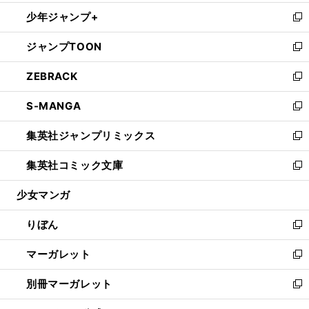
開
ウ
ン
ウ
し
少年ジャンプ+
く
で
ド
ィ
い
新
開
ウ
ン
ウ
し
ジャンプTOON
く
で
ド
ィ
い
新
開
ウ
ン
ウ
し
ZEBRACK
く
で
ド
ィ
い
新
開
ウ
ン
ウ
し
S-MANGA
く
で
ド
ィ
い
新
開
ウ
ン
ウ
し
集英社ジャンプリミックス
く
で
ド
ィ
い
新
開
ウ
ン
ウ
し
集英社コミック文庫
く
で
ド
ィ
い
新
開
ウ
ン
ウ
し
少女マンガ
く
で
ド
ィ
い
開
ウ
ン
ウ
りぼん
く
で
ド
ィ
新
開
ウ
ン
し
マーガレット
く
で
ド
い
新
開
ウ
ウ
し
別冊マーガレット
く
で
ィ
い
新
開
ン
ウ
し