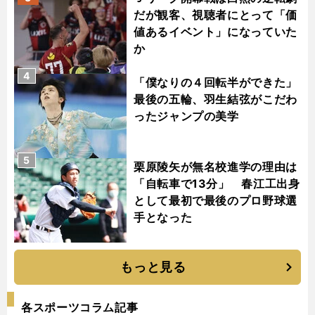
だが観客、視聴者にとって「価
値あるイベント」になっていた
か
4
「僕なりの４回転半ができた」
最後の五輪、羽生結弦がこだわ
ったジャンプの美学
5
栗原陵矢が無名校進学の理由は
「自転車で13分」 春江工出身
として最初で最後のプロ野球選
手となった
もっと見る
各スポーツコラム記事