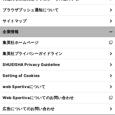
ブラウザプッシュ通知について
サイトマップ
企業情報
開
く/
集英社ホームページ
新
閉
し
じ
集英社プライバシーガイドライン
い
る
ウ
SHUEISHA Privacy Guideline
ィ
ン
】
。
前
Setting of Cookies
へ
ド
ウ
web Sportivaについて
で
開
Web Sportivaについてのお問い合わせ
く
新
し
広告についてのお問い合わせ
い
ウ