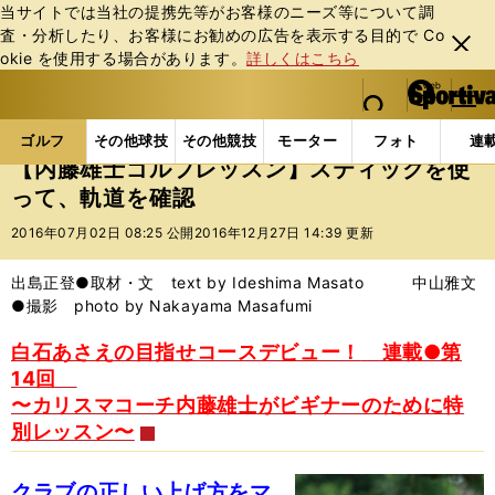
当サイトでは当社の提携先等がお客様のニーズ等について調
査・分析したり、お客様にお勧めの広告を表⽰する⽬的で Co
閉じ
okie を使⽤する場合があります。
詳しくはこちら
る
マイペ
web Sportiva (webスポルティーバ)
検索
メニュ
we
ー
ゴルフの記事一覧
ゴルフ
その他
【内藤雄士ゴ
b
ジ
ゴルフ
その他球技
その他競技
モーター
フォト
連
ス
【内藤雄士ゴルフレッスン】スティックを使
ポ
って、軌道を確認
ル
テ
2016年07月02日 08:25 公開
2016年12月27日 14:39 更新
ィ
ー
出島正登●取材・文 text by Ideshima Masato 中山雅文
バ
●撮影 photo by Nakayama Masafumi
白石あさえの目指せコースデビュー！
連載●第
14回
〜カリスマコーチ内藤雄士がビギナーのために特
別レッスン〜
クラブの正しい上げ方をマ