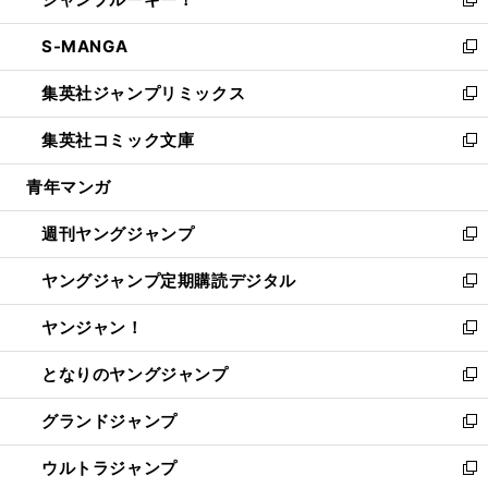
ド
ィ
い
新
開
ウ
ン
ウ
し
S-MANGA
く
で
ド
ィ
い
新
開
ウ
ン
ウ
し
集英社ジャンプリミックス
く
で
ド
ィ
い
新
開
ウ
ン
ウ
し
集英社コミック文庫
く
で
ド
ィ
い
新
開
ウ
ン
ウ
し
青年マンガ
く
で
ド
ィ
い
開
ウ
ン
ウ
週刊ヤングジャンプ
く
で
ド
ィ
新
開
ウ
ン
し
ヤングジャンプ定期購読デジタル
く
で
ド
い
新
開
ウ
ウ
し
ヤンジャン！
く
で
ィ
い
新
開
ン
ウ
し
となりのヤングジャンプ
く
ド
ィ
い
新
ウ
ン
ウ
し
グランドジャンプ
で
ド
ィ
い
新
開
ウ
ン
ウ
し
ウルトラジャンプ
く
で
ド
ィ
い
新