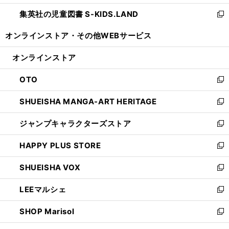
開
ウ
ン
し
集英社の児童図書 S-KIDS.LAND
く
で
ド
い
新
開
ウ
ウ
し
オンラインストア・
その他WEBサービス
く
で
ィ
い
開
ン
ウ
オンラインストア
く
ド
ィ
ウ
ン
OTO
で
ド
新
開
ウ
し
SHUEISHA MANGA-ART HERITAGE
く
で
い
新
開
ウ
し
ジャンプキャラクターズストア
く
ィ
い
新
ン
ウ
し
HAPPY PLUS STORE
ド
ィ
い
新
ウ
ン
ウ
し
SHUEISHA VOX
で
ド
ィ
い
新
開
ウ
ン
ウ
し
LEEマルシェ
く
で
ド
ィ
い
新
開
ウ
ン
ウ
し
SHOP Marisol
く
で
ド
ィ
い
新
開
ウ
ン
ウ
し