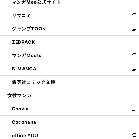
マンガMee公式サイト
く
ド
ィ
い
新
ウ
ン
ウ
し
リマコミ
で
ド
ィ
い
新
開
ウ
ン
ウ
し
ジャンプTOON
く
で
ド
ィ
い
新
開
ウ
ン
ウ
し
ZEBRACK
く
で
ド
ィ
い
新
開
ウ
ン
ウ
し
マンガMeets
く
で
ド
ィ
い
新
開
ウ
ン
ウ
し
S-MANGA
く
で
ド
ィ
い
新
開
ウ
ン
ウ
し
集英社コミック文庫
く
で
ド
ィ
い
新
開
ウ
ン
ウ
し
女性マンガ
く
で
ド
ィ
い
開
ウ
ン
ウ
Cookie
く
で
ド
ィ
新
開
ウ
ン
し
Cocohana
く
で
ド
い
新
開
ウ
ウ
し
office YOU
く
で
ィ
い
新