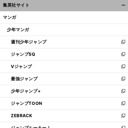
集英社サイト
ィ
開
ン
く/
マンガ
ド
閉
ウ
じ
少年マンガ
で
る
開
週刊少年ジャンプ
く
新
し
ジャンプSQ
い
新
ウ
し
Vジャンプ
ィ
い
新
ン
ウ
し
最強ジャンプ
ド
ィ
い
新
ウ
ン
ウ
し
少年ジャンプ+
で
ド
ィ
い
新
開
ウ
ン
ウ
し
ジャンプTOON
く
で
ド
ィ
い
新
開
ウ
ン
ウ
し
ZEBRACK
く
で
ド
ィ
い
新
開
ウ
ン
ウ
し
ジャンプルーキー！
く
で