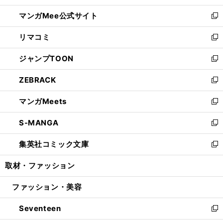
開
ン
ウ
し
マンガMee公式サイト
く
ド
ィ
い
新
ウ
ン
ウ
し
リマコミ
で
ド
ィ
い
新
開
ウ
ン
ウ
し
ジャンプTOON
く
で
ド
ィ
い
新
開
ウ
ン
ウ
し
ZEBRACK
く
で
ド
ィ
い
新
開
ウ
ン
ウ
し
マンガMeets
く
で
ド
ィ
い
新
開
ウ
ン
ウ
し
S-MANGA
く
で
ド
ィ
い
新
開
ウ
ン
ウ
し
集英社コミック文庫
く
で
ド
ィ
い
新
開
ウ
ン
ウ
し
取材・ファッション
く
で
ド
ィ
い
開
ウ
ン
ウ
ファッション・美容
く
で
ド
ィ
開
ウ
ン
Seventeen
く
で
ド
新
開
ウ
し