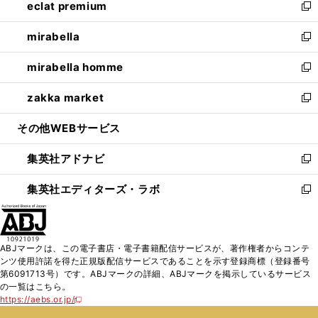
eclat premium
く
で
ド
ィ
い
新
開
ウ
ン
ウ
し
mirabella
く
で
ド
ィ
い
新
開
ウ
ン
ウ
し
mirabella homme
く
で
ド
ィ
い
新
開
ウ
ン
ウ
し
zakka market
く
で
ド
ィ
い
新
開
ウ
ン
ウ
し
その他WEBサービス
く
で
ド
ィ
い
開
ウ
ン
ウ
集英社アドナビ
く
で
ド
ィ
新
開
ウ
ン
し
集英社エディターズ・ラボ
く
で
ド
い
新
開
ウ
ウ
し
く
で
ィ
い
開
ン
ウ
ABJマークは、この電子書店・電子書籍配信サービスが、著作権者からコンテ
く
ド
ィ
ンツ使用許諾を得た正規版配信サービスであることを示す登録商標（登録番号
ウ
ン
第6091713号）です。ABJマークの詳細、ABJマークを掲示しているサービス
で
ド
の一覧はこちら。
開
ウ
https://aebs.or.jp/
新
く
で
し