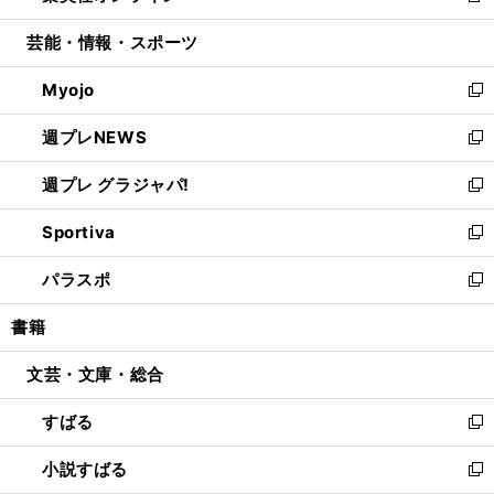
開
ウ
ン
ウ
し
芸能・情報・スポーツ
く
で
ド
ィ
い
開
ウ
ン
ウ
Myojo
く
で
ド
ィ
新
開
ウ
ン
し
週プレNEWS
く
で
ド
い
新
開
ウ
ウ
し
週プレ グラジャパ!
く
で
ィ
い
新
開
ン
ウ
し
Sportiva
く
ド
ィ
い
新
ウ
ン
ウ
し
パラスポ
で
ド
ィ
い
新
開
ウ
ン
ウ
し
書籍
く
で
ド
ィ
い
開
ウ
ン
ウ
文芸・文庫・総合
く
で
ド
ィ
開
ウ
ン
すばる
く
で
ド
新
開
ウ
し
小説すばる
く
で
い
新
開