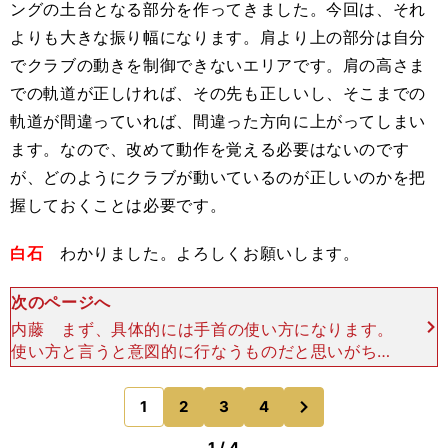
ングの土台となる部分を作ってきました。今回は、それ
よりも大きな振り幅になります。肩より上の部分は自分
でクラブの動きを制御できないエリアです。肩の高さま
での軌道が正しければ、その先も正しいし、そこまでの
軌道が間違っていれば、間違った方向に上がってしまい
ます。なので、改めて動作を覚える必要はないのです
が、どのようにクラブが動いているのが正しいのかを把
握しておくことは必要です。
白石
わかりました。よろしくお願いします。
次のページへ
内藤 まず、具体的には手首の使い方になります。
使い方と言うと意図的に行なうものだと思いがちで
すが、クラブの上げる方向さえ間違っていなけれ
ば、自然に起こるものです。 そこでクラブに重ね
次
1
2
3
4
のページへ
るようにして、ス
1 / 4