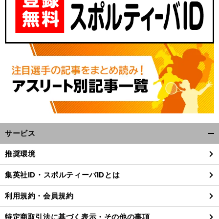
サービス
開
く/
推奨環境
閉
じ
集英社ID・スポルティーバIDとは
る
利用規約・会員規約
特定商取引法に基づく表示・その他の事項