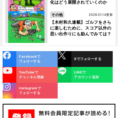
化はどう展開されていくのか
その他
2026.01.14更新
【木村和久連載】ゴルフをさら
に楽しむために、スコア以外の
思い出作りにも励んでみては？
cebo
X
Facebookで
Xでフォローする
ok
フォローする
uTube
LINE
YouTubeで
LINEで
チャンネル登録
アカウント追加
stagra
Instagramで
m
フォローする