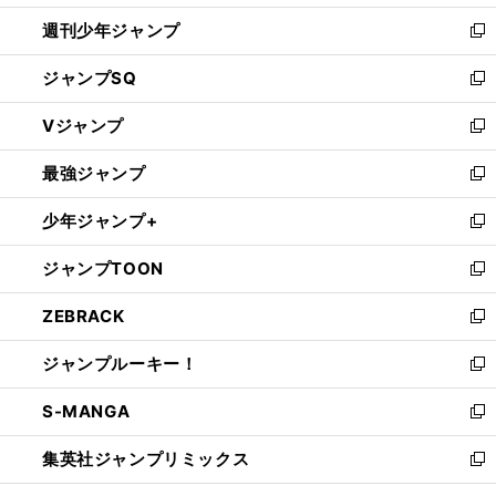
開
週刊少年ジャンプ
く
新
し
ジャンプSQ
い
新
ウ
し
Vジャンプ
ィ
い
新
ン
ウ
し
最強ジャンプ
ド
ィ
い
新
ウ
ン
ウ
し
少年ジャンプ+
で
ド
ィ
い
新
開
ウ
ン
ウ
し
ジャンプTOON
く
で
ド
ィ
い
新
開
ウ
ン
ウ
し
ZEBRACK
く
で
ド
ィ
い
新
開
ウ
ン
ウ
し
ジャンプルーキー！
く
で
ド
ィ
い
新
開
ウ
ン
ウ
し
S-MANGA
く
で
ド
ィ
い
新
開
ウ
ン
ウ
し
集英社ジャンプリミックス
く
で
ド
ィ
い
新
開
ウ
ン
ウ
し