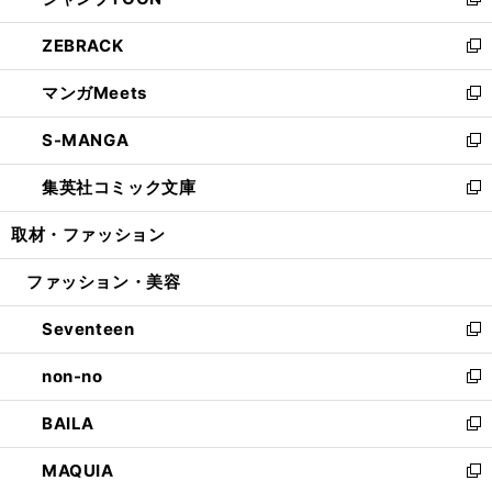
ィ
い
新
開
ウ
ン
ウ
し
ZEBRACK
く
で
ド
ィ
い
新
開
ウ
ン
ウ
し
マンガMeets
く
で
ド
ィ
い
新
開
ウ
ン
ウ
し
S-MANGA
く
で
ド
ィ
い
新
開
ウ
ン
ウ
し
集英社コミック文庫
く
で
ド
ィ
い
新
開
ウ
ン
ウ
し
取材・ファッション
く
で
ド
ィ
い
開
ウ
ン
ウ
ファッション・美容
く
で
ド
ィ
開
ウ
ン
Seventeen
く
で
ド
新
開
ウ
し
non-no
く
で
い
新
開
ウ
し
BAILA
く
ィ
い
新
ン
ウ
し
MAQUIA
ド
ィ
い
新