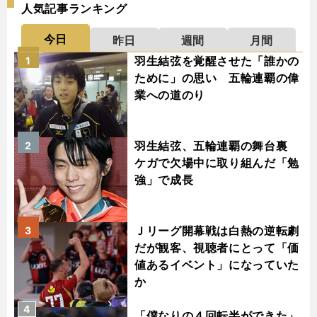
人気記事ランキング
今日
昨日
週間
月間
羽生結弦を覚醒させた「誰かの
1
ために」の思い 五輪連覇の偉
業への道のり
羽生結弦、五輪連覇の舞台裏
2
ケガで欠場中に取り組んだ「勉
強」で成長
Ｊリーグ開幕戦は白熱の逆転劇
3
だが観客、視聴者にとって「価
値あるイベント」になっていた
か
4
「僕なりの４回転半ができた」