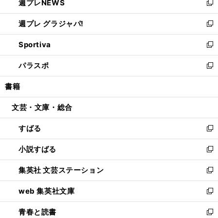
週プレNEWS
く
で
ド
い
新
開
ウ
ウ
し
週プレ グラジャパ!
く
で
ィ
い
新
開
ン
ウ
し
Sportiva
く
ド
ィ
い
新
ウ
ン
ウ
し
パラスポ
で
ド
ィ
い
新
開
ウ
ン
ウ
し
書籍
く
で
ド
ィ
い
開
ウ
ン
ウ
文芸・文庫・総合
く
で
ド
ィ
開
ウ
ン
すばる
く
で
ド
新
開
ウ
し
小説すばる
く
で
い
新
開
ウ
し
集英社 文芸ステーション
く
ィ
い
新
ン
ウ
し
web 集英社文庫
ド
ィ
い
新
ウ
ン
ウ
し
青春と読書
で
ド
ィ
い
新