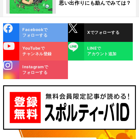
思い出作りにも励んでみては？
cebo
X
Facebookで
Xでフォローする
ok
フォローする
uTube
LINE
YouTubeで
LINEで
チャンネル登録
アカウント追加
stagra
Instagramで
m
フォローする