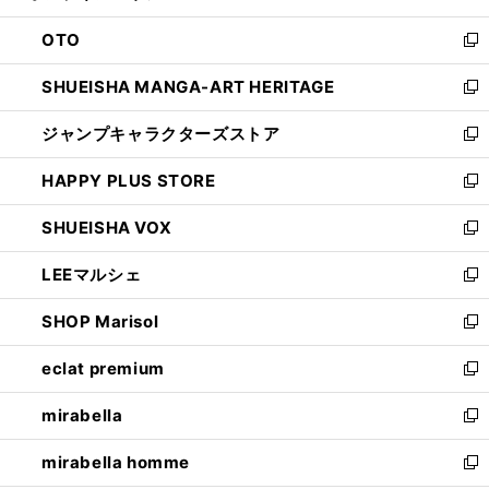
ウ
ン
OTO
で
ド
新
開
ウ
し
SHUEISHA MANGA-ART HERITAGE
く
で
い
新
開
ウ
し
ジャンプキャラクターズストア
く
ィ
い
新
ン
ウ
し
HAPPY PLUS STORE
ド
ィ
い
新
ウ
ン
ウ
し
SHUEISHA VOX
で
ド
ィ
い
新
開
ウ
ン
ウ
し
LEEマルシェ
く
で
ド
ィ
い
新
開
ウ
ン
ウ
し
SHOP Marisol
く
で
ド
ィ
い
新
開
ウ
ン
ウ
し
eclat premium
く
で
ド
ィ
い
新
開
ウ
ン
ウ
し
mirabella
く
で
ド
ィ
い
新
開
ウ
ン
ウ
し
mirabella homme
く
で
ド
ィ
い
新
開
ウ
ン
ウ