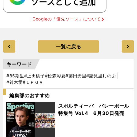
Googleの「優先ソース」について
一覧に戻る
キーワード
#85期生
#上田桃子
#松森彩夏
#藤田光里
#諸見里しのぶ
#鈴木愛
#ＬＰＧＡ
編集部のおすすめ
スポルティーバ バレーボール
特集号 Vol.4 6月30日発売