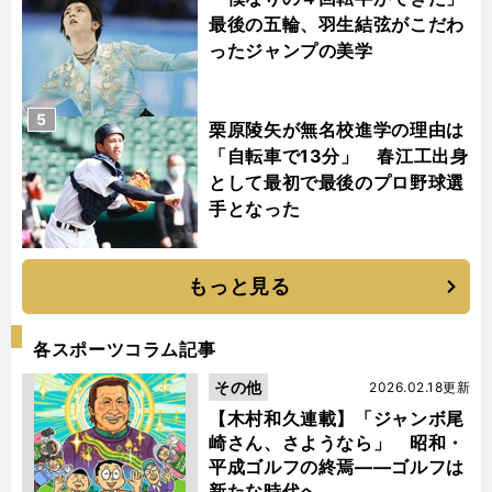
最後の五輪、羽生結弦がこだわ
ったジャンプの美学
5
栗原陵矢が無名校進学の理由は
「自転車で13分」 春江工出身
として最初で最後のプロ野球選
手となった
もっと見る
各スポーツコラム記事
その他
2026.02.18更新
【木村和久連載】「ジャンボ尾
崎さん、さようなら」 昭和・
平成ゴルフの終焉――ゴルフは
新たな時代へ