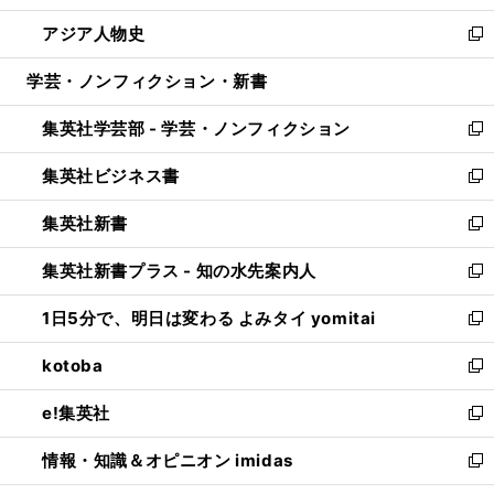
開
ウ
ン
ウ
し
アジア人物史
く
で
ド
ィ
い
新
開
ウ
ン
ウ
し
学芸・ノンフィクション・新書
く
で
ド
ィ
い
開
ウ
ン
ウ
集英社学芸部 - 学芸・ノンフィクション
く
で
ド
ィ
新
開
ウ
ン
し
集英社ビジネス書
く
で
ド
い
新
開
ウ
ウ
し
集英社新書
く
で
ィ
い
新
開
ン
ウ
し
集英社新書プラス - 知の水先案内人
く
ド
ィ
い
新
ウ
ン
ウ
し
1日5分で、明日は変わる よみタイ yomitai
で
ド
ィ
い
新
開
ウ
ン
ウ
し
kotoba
く
で
ド
ィ
い
新
開
ウ
ン
ウ
し
e!集英社
く
で
ド
ィ
い
新
開
ウ
ン
ウ
し
情報・知識＆オピニオン imidas
く
で
ド
ィ
い
新
開
ウ
ン
ウ
し