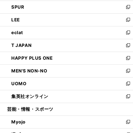
ウ
ン
ウ
し
SPUR
で
ド
ィ
い
新
開
ウ
ン
ウ
し
LEE
く
で
ド
ィ
い
新
開
ウ
ン
ウ
し
eclat
く
で
ド
ィ
い
新
開
ウ
ン
ウ
し
T JAPAN
く
で
ド
ィ
い
新
開
ウ
ン
ウ
し
HAPPY PLUS ONE
く
で
ド
ィ
い
新
開
ウ
ン
ウ
し
MEN'S NON-NO
く
で
ド
ィ
い
新
開
ウ
ン
ウ
し
UOMO
く
で
ド
ィ
い
新
開
ウ
ン
ウ
し
集英社オンライン
く
で
ド
ィ
い
新
開
ウ
ン
ウ
し
芸能・情報・スポーツ
く
で
ド
ィ
い
開
ウ
ン
ウ
Myojo
く
で
ド
ィ
新
開
ウ
ン
し