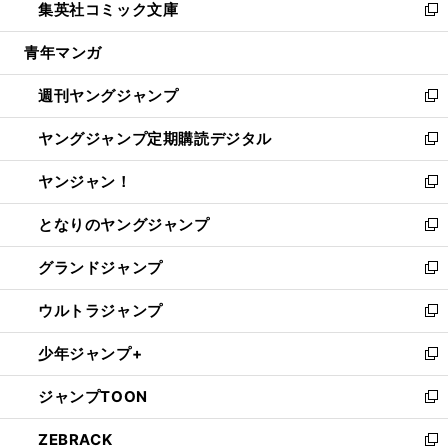
集英社コミック文庫
く
で
ド
ィ
い
新
開
ウ
ン
ウ
し
青年マンガ
く
で
ド
ィ
い
開
ウ
ン
ウ
週刊ヤングジャンプ
く
で
ド
ィ
新
開
ウ
ン
し
ヤングジャンプ定期購読デジタル
く
で
ド
い
新
開
ウ
ウ
し
ヤンジャン！
く
で
ィ
い
新
開
ン
ウ
し
となりのヤングジャンプ
く
ド
ィ
い
新
ウ
ン
ウ
し
グランドジャンプ
で
ド
ィ
い
新
開
ウ
ン
ウ
し
ウルトラジャンプ
く
で
ド
ィ
い
新
開
ウ
ン
ウ
し
少年ジャンプ+
く
で
ド
ィ
い
新
開
ウ
ン
ウ
し
ジャンプTOON
く
で
ド
ィ
い
新
開
ウ
ン
ウ
し
ZEBRACK
く
で
ド
ィ
い
新