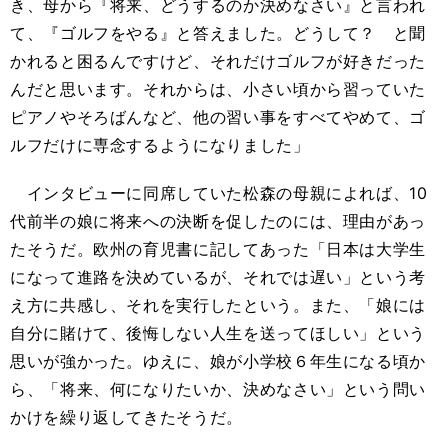
き、母から『将来、どうするのか決めなさい』と言われ
て、『ゴルフをやる』と答えました。どうして？ と聞
かれると困るんですけど、それだけゴルフが好きだった
んだと思います。それからは、小さい頃から習っていた
ピアノやそろばんなど、他の習い事をすべてやめて、ゴ
ルフだけに専念するようになりました」
インタビューに同席していた松森の母親によれば、10
代前半の娘に将来への決断を促したのには、理由があっ
たそうだ。欧州の育児書に記してあった「日本は大学生
になって進路を決めているが、それでは遅い」という考
え方に共感し、それを実行したという。また、「娘には
自分に賭けて、後悔しない人生を送ってほしい」という
思いが強かった。ゆえに、娘が小学校６年生になる頃か
ら、「将来、何になりたいか、決めなさい」という問い
かけを繰り返してきたそうだ。