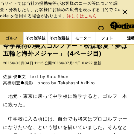
当サイトでは当社の提携先等がお客様のニーズ等について調
査・分析したり、お客様にお勧めの広告を表⽰する⽬的で Co
閉じ
okie を使⽤する場合があります。
詳しくはこちら
る
マイペ
web Sportiva (webスポルティーバ)
検索
メニュ
we
ー
ゴルフの記事一覧
ゴルフ
女子ゴルフ
今季期待
b
ジ
ゴルフ
その他球技
その他競技
モーター
フォト
連
ス
今季期待の美人ゴルファー・松森彩夏「夢は
ポ
五輪と海外メジャー」 (4ページ目)
ル
テ
2015年03月04日 11:15 公開
2016年07月12日 04:22 更新
ィ
ー
佐藤 俊●文 text by Sato Shun
バ
高橋明宏●撮影 photo by Takahashi Akihiro
地元・東京に戻って中学校に進学すると、ゴルフ一本
に絞った。
「中学校に入る頃には、自分でも将来はプロゴルファー
になりたいな、という思いを描いていました。そんなと