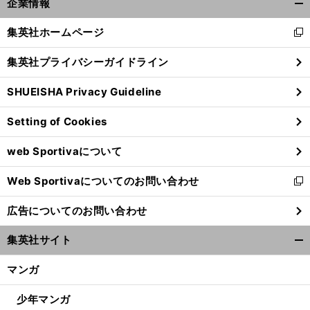
企業情報
へ
開
く/
集英社ホームページ
新
閉
し
じ
集英社プライバシーガイドライン
い
る
ウ
SHUEISHA Privacy Guideline
ィ
ン
Setting of Cookies
ド
ウ
web Sportivaについて
で
開
Web Sportivaについてのお問い合わせ
く
新
し
広告についてのお問い合わせ
い
ウ
集英社サイト
ィ
開
ン
く/
マンガ
ド
閉
ウ
じ
少年マンガ
で
る