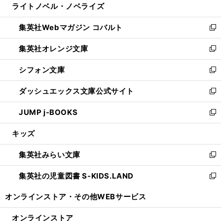
ライトノベル・ノベライズ
く
で
ド
ィ
い
開
ウ
ン
ウ
集英社Webマガジン コバルト
く
で
ド
ィ
新
開
ウ
ン
し
集英社オレンジ文庫
く
で
ド
い
新
開
ウ
ウ
し
シフォン文庫
く
で
ィ
い
新
開
ン
ウ
し
ダッシュエックス文庫公式サイト
く
ド
ィ
い
新
ウ
ン
ウ
し
JUMP j-BOOKS
で
ド
ィ
い
新
開
ウ
ン
ウ
し
キッズ
く
で
ド
ィ
い
開
ウ
ン
ウ
集英社みらい文庫
く
で
ド
ィ
新
開
ウ
ン
し
集英社の児童図書 S-KIDS.LAND
く
で
ド
い
新
開
ウ
ウ
し
オンラインストア・
その他WEBサービス
く
で
ィ
い
開
ン
ウ
オンラインストア
く
ド
ィ