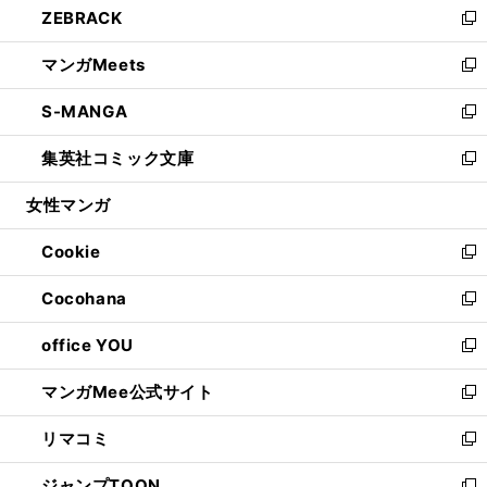
ZEBRACK
く
で
ド
ィ
い
新
開
ウ
ン
ウ
し
マンガMeets
く
で
ド
ィ
い
新
開
ウ
ン
ウ
し
S-MANGA
く
で
ド
ィ
い
新
開
ウ
ン
ウ
し
集英社コミック文庫
く
で
ド
ィ
い
新
開
ウ
ン
ウ
し
女性マンガ
く
で
ド
ィ
い
開
ウ
ン
ウ
Cookie
く
で
ド
ィ
新
開
ウ
ン
し
Cocohana
く
で
ド
い
新
開
ウ
ウ
し
office YOU
く
で
ィ
い
新
開
ン
ウ
し
マンガMee公式サイト
く
ド
ィ
い
新
ウ
ン
ウ
し
リマコミ
で
ド
ィ
い
新
開
ウ
ン
ウ
し
ジャンプTOON
く
で
ド