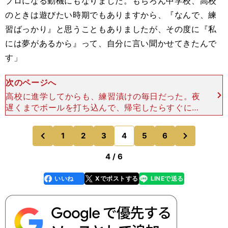
プロになる動機にもなりました。もちろん中学校、高校
のときは遊びたい時期でもありますから、『なんで、練
習ばっかり』と思うこともありましたが、その度に『私
には夢があるから』って、自分に言い聞かせてきたんで
す」
次のページへ
高校に進学してからも、練習漬けの毎日だった。夜
遅くまでボールを打ち込んで、帰宅したらすぐに就
寝という日々を繰り返した。休日もゴルフ。両親と
妹と家族４人でコースやショートコースをラウンド
次
1
2
3
4
5
6
のページへ
のページへ
して、アイアンシ
前
4 / 6
いいね
Xでポストする
LINEで送る
line
faceboo
x
k