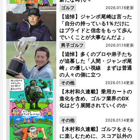
ゴルフ
2026.01.16更新
【追悼】ジャンボ尾崎は言った
「自分の持っている1％だけに
はプライドと信念をもって歩ん
でいくことが大事なんだよ」
男子ゴルフ
2026.01.16更新
【追悼】多くのプロや弟子たち
が追慕した「人間・ジャンボ尾
崎」の優しい視線 まずは普通
の人々の側に立つ
その他
2026.01.14更新
【木村和久連載】乗用カートの
進化を含め、ゴルフ業界のDX
化はどう展開されていくのか
その他
2026.01.14更新
【木村和久連載】ゴルフをさら
に楽しむために、スコア以外の