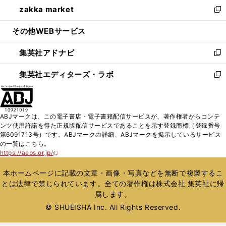
し
zakka market
く
で
ド
ィ
い
新
開
ウ
ン
ウ
し
その他WEBサービス
く
で
ド
ィ
い
開
ウ
ン
ウ
集英社アドナビ
く
で
ド
ィ
新
開
ウ
ン
し
集英社エディターズ・ラボ
く
で
ド
い
新
開
ウ
ウ
し
く
で
ィ
い
開
ン
ウ
ABJマークは、この電子書店・電子書籍配信サービスが、著作権者からコンテ
く
ド
ィ
ンツ使用許諾を得た正規版配信サービスであることを示す登録商標（登録番号
ウ
ン
第6091713号）です。ABJマークの詳細、ABJマークを掲示しているサービス
で
ド
の一覧はこちら。
開
ウ
https://aebs.or.jp/
新
く
で
し
い
開
本ホームページに記載の文章・画像・写真などを無断で複製するこ
ウ
く
とは法律で禁じられています。全ての著作権は株式会社 集英社に帰
ィ
属します。
ン
ド
© SHUEISHA Inc. All Rights Reserved.
ウ
で