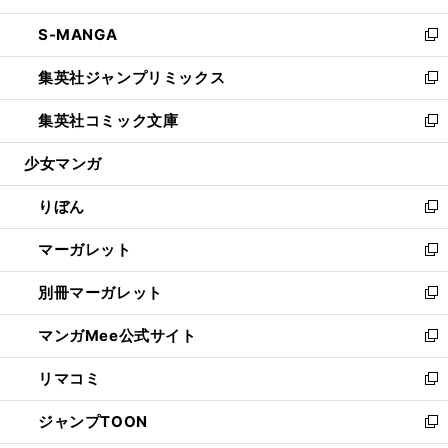
開
ウ
ン
ウ
し
S-MANGA
く
で
ド
ィ
い
新
開
ウ
ン
ウ
し
集英社ジャンプリミックス
く
で
ド
ィ
い
新
開
ウ
ン
ウ
し
集英社コミック文庫
く
で
ド
ィ
い
新
開
ウ
ン
ウ
し
少女マンガ
く
で
ド
ィ
い
開
ウ
ン
ウ
りぼん
く
で
ド
ィ
新
開
ウ
ン
し
マーガレット
く
で
ド
い
新
開
ウ
ウ
し
別冊マーガレット
く
で
ィ
い
新
開
ン
ウ
し
マンガMee公式サイト
く
ド
ィ
い
新
ウ
ン
ウ
し
リマコミ
で
ド
ィ
い
新
開
ウ
ン
ウ
し
ジャンプTOON
く
で
ド
ィ
い
新
開
ウ
ン
ウ
し