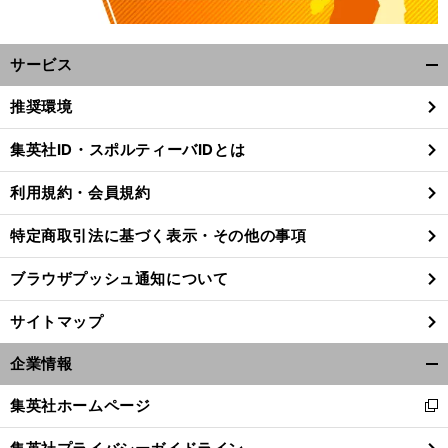
サービス
開
く/
推奨環境
閉
じ
集英社ID・スポルティーバIDとは
る
利用規約・会員規約
特定商取引法に基づく表示・その他の事項
ブラウザプッシュ通知について
サイトマップ
企業情報
開
く/
集英社ホームページ
新
閉
し
じ