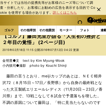
当サイトでは当社の提携先等がお客様のニーズ等について調
査・分析したり、お客様にお勧めの広告を表⽰する⽬的で Co
閉じ
okie を使⽤する場合があります。
詳しくはこちら
る
マイペ
web Sportiva (webスポルティーバ)
検索
メニュ
we
ー
ゴルフの記事一覧
ゴルフ
女子ゴルフ
【ゴルフ
b
ジ
ゴルフ
その他球技
その他競技
モーター
フォト
連
ス
【ゴルフ】藤田光里が語る「人生初の挫折と
ポ
２年目の覚悟」 (2ページ目)
ル
テ
2015年02月18日 11:15 公開
2016年07月12日 04:22 更新
ィ
ー
金明昱●文 text by Kim Myung-Wook
バ
小内慎司●撮影 photo by Kouchi Shinji
藤田の言うとおり、meijiカップのあとは、ＮＥＣ軽井
沢72（８月15日～17日／長野県）から自身の最終戦とな
った大王製紙エリエールレディス（11月20日～23日／香
川県）まで、13戦こなして８試合で予選落ちを喫した。
不調の原因について藤田は、「特に見当たらないのです