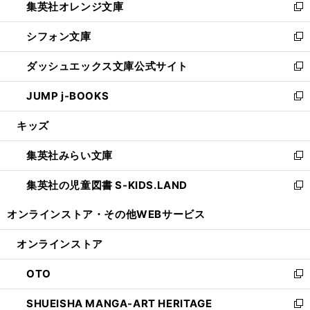
集英社オレンジ文庫
く
で
ド
い
新
開
ウ
ウ
し
シフォン文庫
く
で
ィ
い
新
開
ン
ウ
し
ダッシュエックス文庫公式サイト
く
ド
ィ
い
新
ウ
ン
ウ
し
JUMP j-BOOKS
で
ド
ィ
い
新
開
ウ
ン
ウ
し
キッズ
く
で
ド
ィ
い
開
ウ
ン
ウ
集英社みらい文庫
く
で
ド
ィ
新
開
ウ
ン
し
集英社の児童図書 S-KIDS.LAND
く
で
ド
い
新
開
ウ
ウ
し
オンラインストア・
その他WEBサービス
く
で
ィ
い
開
ン
ウ
オンラインストア
く
ド
ィ
ウ
ン
OTO
で
ド
新
開
ウ
し
SHUEISHA MANGA-ART HERITAGE
く
で
い
新