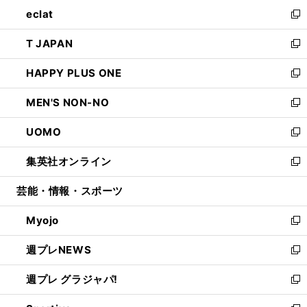
ン
ウ
し
eclat
く
で
ド
ィ
い
新
開
ウ
ン
ウ
し
T JAPAN
く
で
ド
ィ
い
新
開
ウ
ン
ウ
し
HAPPY PLUS ONE
く
で
ド
ィ
い
新
開
ウ
ン
ウ
し
MEN'S NON-NO
く
で
ド
ィ
い
新
開
ウ
ン
ウ
し
UOMO
く
で
ド
ィ
い
新
開
ウ
ン
ウ
し
集英社オンライン
く
で
ド
ィ
い
新
開
ウ
ン
ウ
し
芸能・情報・スポーツ
く
で
ド
ィ
い
開
ウ
ン
ウ
Myojo
く
で
ド
ィ
新
開
ウ
ン
し
週プレNEWS
く
で
ド
い
新
開
ウ
ウ
し
週プレ グラジャパ!
く
で
ィ
い
新
開
ン
ウ
し