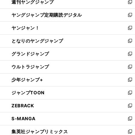
週刊ヤングジャンプ
く
で
ド
ィ
新
開
ウ
ン
し
ヤングジャンプ定期購読デジタル
く
で
ド
い
新
開
ウ
ウ
し
ヤンジャン！
く
で
ィ
い
新
開
ン
ウ
し
となりのヤングジャンプ
く
ド
ィ
い
新
ウ
ン
ウ
し
グランドジャンプ
で
ド
ィ
い
新
開
ウ
ン
ウ
し
ウルトラジャンプ
く
で
ド
ィ
い
新
開
ウ
ン
ウ
し
少年ジャンプ+
く
で
ド
ィ
い
新
開
ウ
ン
ウ
し
ジャンプTOON
く
で
ド
ィ
い
新
開
ウ
ン
ウ
し
ZEBRACK
く
で
ド
ィ
い
新
開
ウ
ン
ウ
し
S-MANGA
く
で
ド
ィ
い
新
開
ウ
ン
ウ
し
集英社ジャンプリミックス
く
で
ド
ィ
い
新