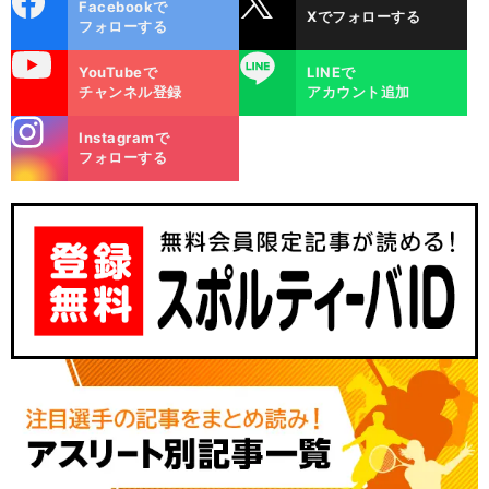
Facebookで
Xでフォローする
ok
フォローする
uTube
LINE
YouTubeで
LINEで
チャンネル登録
アカウント追加
stagra
Instagramで
m
フォローする