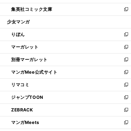
開
ウ
ン
ウ
し
集英社コミック文庫
く
で
ド
ィ
い
新
開
ウ
ン
ウ
し
少女マンガ
く
で
ド
ィ
い
開
ウ
ン
ウ
りぼん
く
で
ド
ィ
新
開
ウ
ン
し
マーガレット
く
で
ド
い
新
開
ウ
ウ
し
別冊マーガレット
く
で
ィ
い
新
開
ン
ウ
し
マンガMee公式サイト
く
ド
ィ
い
新
ウ
ン
ウ
し
リマコミ
で
ド
ィ
い
新
開
ウ
ン
ウ
し
ジャンプTOON
く
で
ド
ィ
い
新
開
ウ
ン
ウ
し
ZEBRACK
く
で
ド
ィ
い
新
開
ウ
ン
ウ
し
マンガMeets
く
で
ド
ィ
い
新
開
ウ
ン
ウ
し