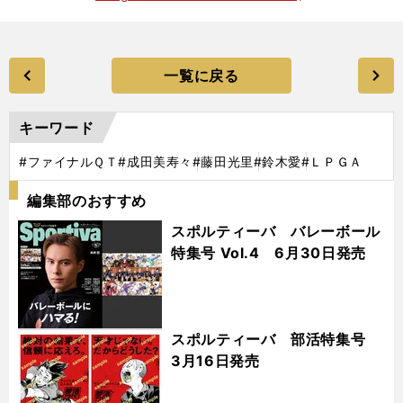
一覧に戻る
キーワード
#ファイナルＱＴ
#成田美寿々
#藤田光里
#鈴木愛
#ＬＰＧＡ
編集部のおすすめ
スポルティーバ バレーボール
特集号 Vol.4 6月30日発売
スポルティーバ 部活特集号
3月16日発売