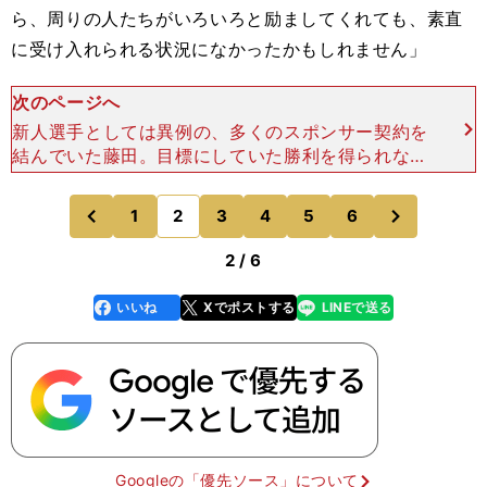
ら、周りの人たちがいろいろと励ましてくれても、素直
に受け入れられる状況になかったかもしれません」
次のページへ
新人選手としては異例の、多くのスポンサー契約を
結んでいた藤田。目標にしていた勝利を得られなか
ったことも、反省材料となった。スタジオアリス女
子オープン（４月11日～13日／兵庫県）をはじめ、
次
1
2
3
4
5
6
のページへ
のページへ
ワールドレデ
前
2 / 6
いいね
Xでポストする
LINEで送る
line
faceboo
x
k
Googleの「優先ソース」について