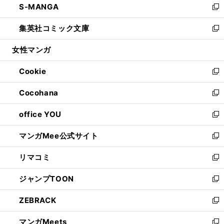
S-MANGA
く
で
ド
ィ
い
新
開
ウ
ン
ウ
し
集英社コミック文庫
く
で
ド
ィ
い
新
開
ウ
ン
ウ
し
女性マンガ
く
で
ド
ィ
い
開
ウ
ン
ウ
Cookie
く
で
ド
ィ
新
開
ウ
ン
し
Cocohana
く
で
ド
い
新
開
ウ
ウ
し
office YOU
く
で
ィ
い
新
開
ン
ウ
し
マンガMee公式サイト
く
ド
ィ
い
新
ウ
ン
ウ
し
リマコミ
で
ド
ィ
い
新
開
ウ
ン
ウ
し
ジャンプTOON
く
で
ド
ィ
い
新
開
ウ
ン
ウ
し
ZEBRACK
く
で
ド
ィ
い
新
開
ウ
ン
ウ
し
マンガMeets
く
で
ド
ィ
い
新