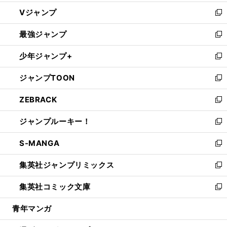
ウ
し
Vジャンプ
ィ
い
新
ン
ウ
し
最強ジャンプ
ド
ィ
い
新
ウ
ン
ウ
し
少年ジャンプ+
で
ド
ィ
い
新
開
ウ
ン
ウ
し
ジャンプTOON
く
で
ド
ィ
い
新
開
ウ
ン
ウ
し
ZEBRACK
く
で
ド
ィ
い
新
開
ウ
ン
ウ
し
ジャンプルーキー！
く
で
ド
ィ
い
新
開
ウ
ン
ウ
し
S-MANGA
く
で
ド
ィ
い
新
開
ウ
ン
ウ
し
集英社ジャンプリミックス
く
で
ド
ィ
い
新
開
ウ
ン
ウ
し
集英社コミック文庫
く
で
ド
ィ
い
新
開
ウ
ン
ウ
し
青年マンガ
く
で
ド
ィ
い
開
ウ
ン
ウ