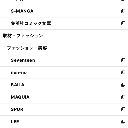
開
ウ
ン
ウ
し
S-MANGA
く
で
ド
ィ
い
新
開
ウ
ン
ウ
し
集英社コミック文庫
く
で
ド
ィ
い
新
開
ウ
ン
ウ
し
取材・ファッション
く
で
ド
ィ
い
開
ウ
ン
ウ
ファッション・美容
く
で
ド
ィ
開
ウ
ン
Seventeen
く
で
ド
新
開
ウ
し
non-no
く
で
い
新
開
ウ
し
BAILA
く
ィ
い
新
ン
ウ
し
MAQUIA
ド
ィ
い
新
ウ
ン
ウ
し
SPUR
で
ド
ィ
い
新
開
ウ
ン
ウ
し
LEE
く
で
ド
ィ
い
新
開
ウ