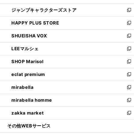
開
ウ
し
ジャンプキャラクターズストア
く
ィ
い
新
ン
ウ
し
HAPPY PLUS STORE
ド
ィ
い
新
ウ
ン
ウ
し
SHUEISHA VOX
で
ド
ィ
い
新
開
ウ
ン
ウ
し
LEEマルシェ
く
で
ド
ィ
い
新
開
ウ
ン
ウ
し
SHOP Marisol
く
で
ド
ィ
い
新
開
ウ
ン
ウ
し
eclat premium
く
で
ド
ィ
い
新
開
ウ
ン
ウ
し
mirabella
く
で
ド
ィ
い
新
開
ウ
ン
ウ
し
mirabella homme
く
で
ド
ィ
い
新
開
ウ
ン
ウ
し
zakka market
く
で
ド
ィ
い
新
開
ウ
ン
ウ
し
その他WEBサービス
く
で
ド
ィ
い
開
ウ
ン
ウ