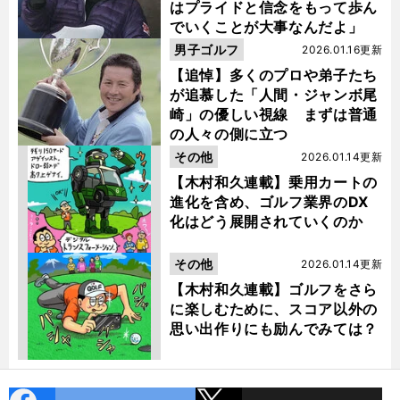
はプライドと信念をもって歩ん
でいくことが大事なんだよ」
男子ゴルフ
2026.01.16更新
【追悼】多くのプロや弟子たち
が追慕した「人間・ジャンボ尾
崎」の優しい視線 まずは普通
の人々の側に立つ
その他
2026.01.14更新
【木村和久連載】乗用カートの
進化を含め、ゴルフ業界のDX
化はどう展開されていくのか
その他
2026.01.14更新
【木村和久連載】ゴルフをさら
に楽しむために、スコア以外の
思い出作りにも励んでみては？
cebo
X