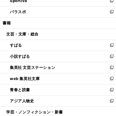
Sportiva
く
ド
ィ
い
新
ウ
ン
ウ
し
パラスポ
で
ド
ィ
い
新
開
ウ
ン
ウ
し
書籍
く
で
ド
ィ
い
開
ウ
ン
ウ
文芸・文庫・総合
く
で
ド
ィ
開
ウ
ン
すばる
く
で
ド
新
開
ウ
し
小説すばる
く
で
い
新
開
ウ
し
集英社 文芸ステーション
く
ィ
い
新
ン
ウ
し
web 集英社文庫
ド
ィ
い
新
ウ
ン
ウ
し
青春と読書
で
ド
ィ
い
新
開
ウ
ン
ウ
し
アジア人物史
く
で
ド
ィ
い
新
開
ウ
ン
ウ
し
学芸・ノンフィクション・新書
く
で
ド
ィ
い