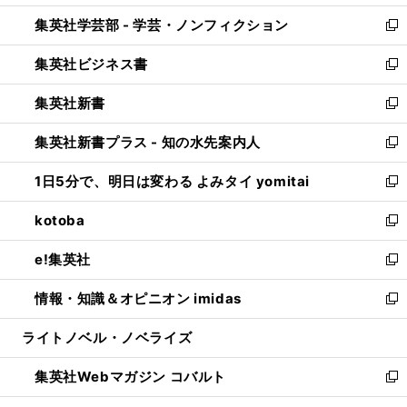
開
ウ
ン
ウ
集英社学芸部 - 学芸・ノンフィクション
く
で
ド
ィ
新
開
ウ
ン
し
集英社ビジネス書
く
で
ド
い
新
開
ウ
ウ
し
集英社新書
く
で
ィ
い
新
開
ン
ウ
し
集英社新書プラス - 知の水先案内人
く
ド
ィ
い
新
ウ
ン
ウ
し
1日5分で、明日は変わる よみタイ yomitai
で
ド
ィ
い
新
開
ウ
ン
ウ
し
kotoba
く
で
ド
ィ
い
新
開
ウ
ン
ウ
し
e!集英社
く
で
ド
ィ
い
新
開
ウ
ン
ウ
し
情報・知識＆オピニオン imidas
く
で
ド
ィ
い
新
開
ウ
ン
ウ
し
ライトノベル・ノベライズ
く
で
ド
ィ
い
開
ウ
ン
ウ
集英社Webマガジン コバルト
く
で
ド
ィ
新
開
ウ
ン
し