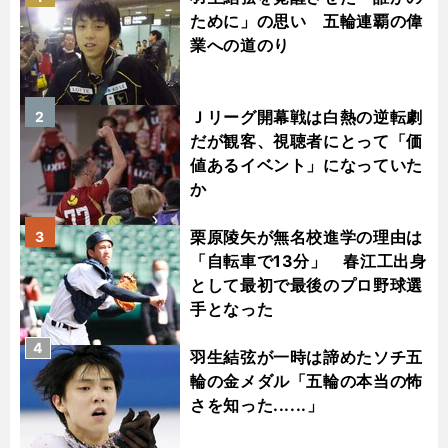
ために」の思い 五輪連覇の偉
業への道のり
Ｊリーグ開幕戦は白熱の逆転劇
2
だが観客、視聴者にとって「価
値あるイベント」になっていた
か
栗原陵矢が無名校進学の理由は
3
「自転車で13分」 春江工出身
として最初で最後のプロ野球選
手となった
4
羽生結弦が一時は諦めたソチ五
輪の金メダル「五輪の本当の怖
さを知った......」