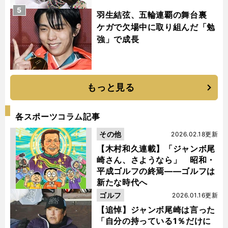
5
羽生結弦、五輪連覇の舞台裏
ケガで欠場中に取り組んだ「勉
強」で成長
もっと見る
各スポーツコラム記事
その他
2026.02.18更新
【木村和久連載】「ジャンボ尾
崎さん、さようなら」 昭和・
平成ゴルフの終焉――ゴルフは
新たな時代へ
ゴルフ
2026.01.16更新
【追悼】ジャンボ尾崎は言った
「自分の持っている1％だけに