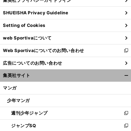
集英社プライバシーガイドライン
い
る
ウ
SHUEISHA Privacy Guideline
ィ
ン
Setting of Cookies
ド
ウ
web Sportivaについて
で
開
Web Sportivaについてのお問い合わせ
く
新
前
へ
し
広告についてのお問い合わせ
い
ウ
集英社サイト
ィ
開
ン
く/
マンガ
ド
閉
ウ
じ
少年マンガ
で
る
開
週刊少年ジャンプ
く
新
し
ジャンプSQ
い
新