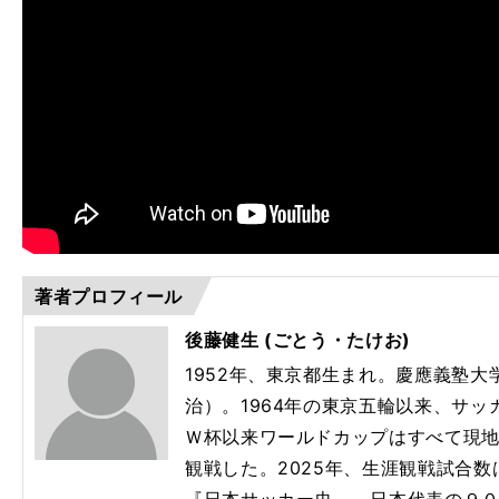
著者プロフィール
後藤健生 (ごとう・たけお)
1952年、東京都生まれ。慶應義塾
治）。1964年の東京五輪以来、サッ
Ｗ杯以来ワールドカップはすべて現地
ら
観戦した。2025年、生涯観戦試合数
"
を
、
『日本サッカー史――日本代表の９０