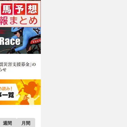
週間
月間