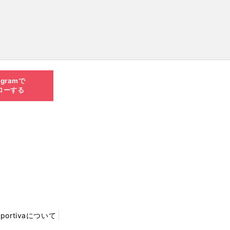
agramで
ローする
Sportivaについて