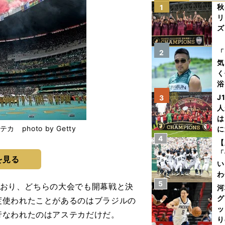
秋
1
リ
ズ
を
「
2
気
く
浴
太
J
3
ァ
人
は
hoto by Getty
に
4
と
【
「
を見る
い
わ
5
だ
ており、どちらの大会でも開幕戦と決
河
グ
度使われたことがあるのはブラジルの
ッ
行なわれたのはアステカだけだ。
り