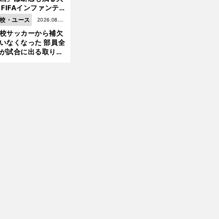
 FIFAインファンテ
ーノ会長体制に何が
校・ユース
2026.08.05
きているのか
校サッカーから補欠
更新
いなくなった 部員全
が試合に出る取り組
が進んでいる