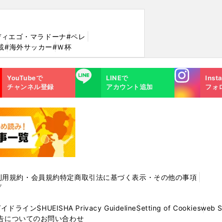
ディエゴ・マラドーナ
#ペレ
載
#海外サッカー
#Ｗ杯
Instagra
LINE
YouTubeで
LINEで
Inst
m
チャンネル登録
アカウント追加
フォ
利用規約・会員規約
特定商取引法に基づく表示・その他の事項
プ
ガイドライン
SHUEISHA Privacy Guideline
Setting of Cookies
web 
告についてのお問い合わせ