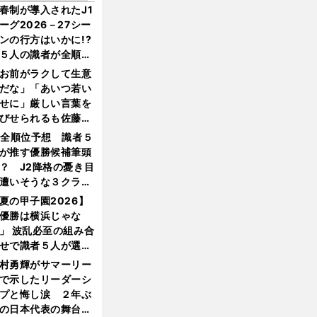
春制が導入されたJ1
ーグ2026－27シー
ンの行方はいかに!?
５人の識者が全順位
大胆予想
お前がラクして生意
だな」「あいつ若い
せに」厳しい言葉を
びせられるも佐藤慎
郎が貫いた誇りとフ
1全順位予想 識者５
ンへの思い
が推す優勝候補筆頭
？ J2降格の憂き目
遭いそうな３クラブ
は？
夏の甲子園2026】
優勝は横浜じゃな
」 波乱必至の組み合
せで識者５人が選ん
優勝校はここだ！
村勇輝がサマーリー
で示したリーダーシ
プと悔し涙 ２年ぶ
の日本代表の舞台を