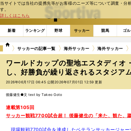
当サイトでは当社の提携先等がお客様のニーズ等について調査・分析し
web Sportiva (webスポルティーバ)
す。
詳しくはこちら
新着
ランキング
野球
サッカー
競馬
ゴル
we
サッカーの記事一覧
海外サッカー
海外サッカー
b
ス
ワールドカップの聖地エスタディオ・
ポ
ル
し、好勝負が繰り返されるスタジア
テ
2026年06月17日 06:45 公開
2026年07月01日 12:59 更新
ィ
ー
バ
後藤健生●文 text by Takeo Goto
連載第105回
サッカー観戦7700試合超！ 後藤健生の「来た、観た、
現場観戦7700試合を達成したベテランサッカージャー