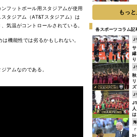
糧
ンフットボール用スタジアムが使用
は
もっと
スタジアム（AT&Tスタジアム）は
き、気温がコントロールされている。
各スポーツコラム記
カは機能性では劣るかもしれない。
J
サ
縁
り
開
J
タジアムなのである。
見
秋
リ
ズ
J
を
J
人
は
に
海
と
「
計