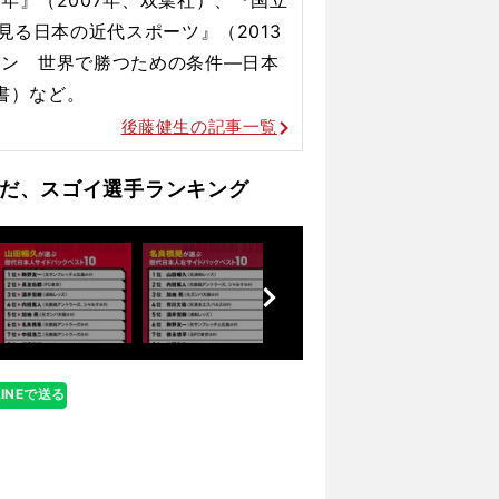
ひとりのエースに賭ける
見る日本の近代スポーツ』（2013
パン 世界で勝つための条件―日本
新書）など。
後藤健生の記事一覧
だ、スゴイ選手ランキング
前
へ
LINEで送る