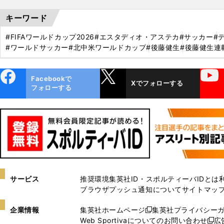
キーワード
#FIFAワールドカップ2026
#エスタディオ・アステカ
#サッカー
#
#ワールドサッカー
#北中米ワールドカップ
#後藤健生
#後藤健生連
ebo
X
YouTube
Facebookで
Xでフォローする
ok
フォローする
サービス
推奨環境
集英社ID・スポルティーバIDとは
ブラウザプッシュ通知について
サイトマッ
企業情報
集英社ホームページ
集英社プライバシー
新
Web Sportivaについてのお問い合わせ
広
し
新