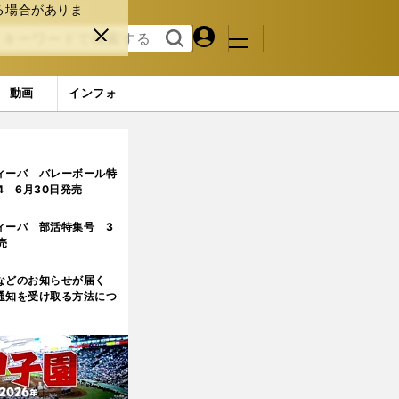
る場合がありま
マイペ
閉じ
検索
メニュ
ー
る
す
ジ
る
動画
インフォ
勝負が繰り返されるスタジアム
ィーバ バレーボール特
.4 6月30日発売
ィーバ 部活特集号 3
売
などのお知らせが届く
通知を受け取る方法につ