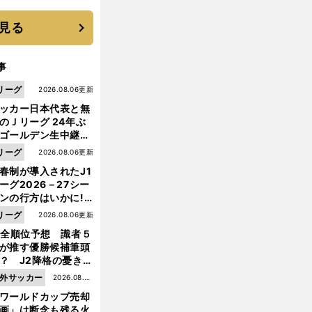
に３年目のNBA挑戦
続く
見る
事
リーグ
2026.08.06更新
ッカー日本代表と無
のＪリーグ 24年ぶ
ゴールデン生中継の
幕戦でヘタな試合は
リーグ
2026.08.06更新
せられない
春制が導入されたJ1
ーグ2026－27シー
ンの行方はいかに!?
５人の識者が全順位
リーグ
2026.08.06更新
大胆予想
1全順位予想 識者５
が推す優勝候補筆頭
？ J2降格の憂き目
遭いそうな３クラブ
外サッカー
2026.08.05
は？
ワールドカップ売却
更新
画」は断念も残る火