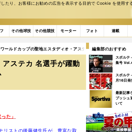
たり、お客様にお勧めの広告を表⽰する⽬的で Cookie を使⽤す
フ
その他球技
その他競技
モーター
フォト
連載
ワールドカップの聖地エスタディオ・アステカ 名選手が躍動し、好
編集部のおすすめ
スポルテ
アステカ 名選手が躍動
集号 Vol
ム
スポルテ
月16日発
最新記事
プッシュ
いて
蹴った」
ナリストの後藤健生氏が、豊富な取