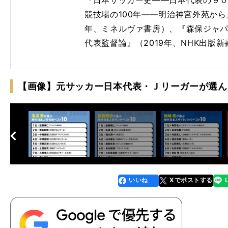
競技場の100年――明治神宮外苑から
年、ミネルヴァ書房）、『森保ジャ
代表監督論』（2019年、NHK出版
【画像】元サッカー日本代表・Ｊリーガーが選ん
へ
次
いいね
Xでポストする
line
faceboo
x
k