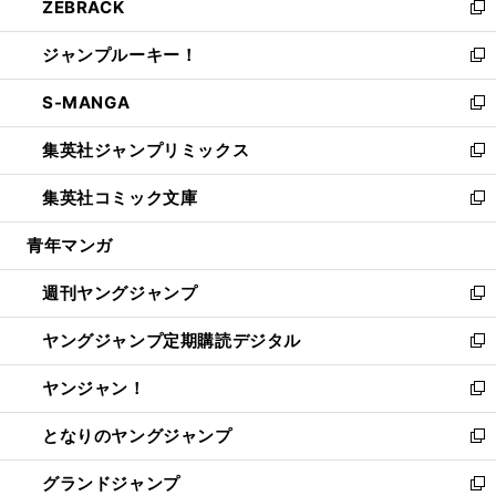
ZEBRACK
く
で
ド
ィ
い
新
開
ウ
ン
ウ
し
ジャンプルーキー！
く
で
ド
ィ
い
新
開
ウ
ン
ウ
し
S-MANGA
く
で
ド
ィ
い
新
開
ウ
ン
ウ
し
集英社ジャンプリミックス
く
で
ド
ィ
い
新
開
ウ
ン
ウ
し
集英社コミック文庫
く
で
ド
ィ
い
新
開
ウ
ン
ウ
し
青年マンガ
く
で
ド
ィ
い
開
ウ
ン
ウ
週刊ヤングジャンプ
く
で
ド
ィ
新
開
ウ
ン
し
ヤングジャンプ定期購読デジタル
く
で
ド
い
新
開
ウ
ウ
し
ヤンジャン！
く
で
ィ
い
新
開
ン
ウ
し
となりのヤングジャンプ
く
ド
ィ
い
新
ウ
ン
ウ
し
グランドジャンプ
で
ド
ィ
い
新