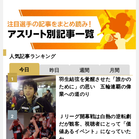
人気記事ランキング
今日
昨日
週間
月間
羽生結弦を覚醒させた「誰かの
1
ために」の思い 五輪連覇の偉
業への道のり
Ｊリーグ開幕戦は白熱の逆転劇
2
だが観客、視聴者にとって「価
値あるイベント」になっていた
か