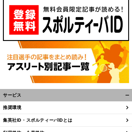
】
ラ
・
.
前
へ
サービス
開
く/
推奨環境
閉
じ
集英社ID・スポルティーバIDとは
る