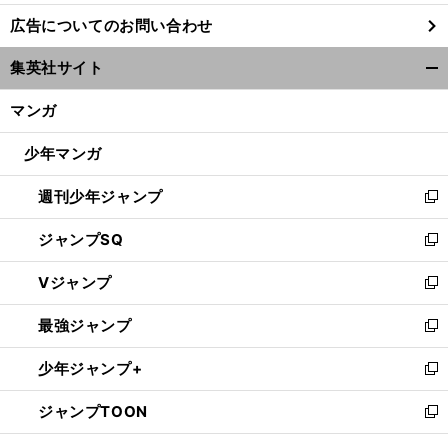
し
広告についてのお問い合わせ
い
ウ
集英社サイト
ィ
開
ン
く/
マンガ
ド
閉
ウ
じ
少年マンガ
で
る
開
週刊少年ジャンプ
く
新
し
ジャンプSQ
い
新
ウ
し
Vジャンプ
ィ
い
新
ン
ウ
し
最強ジャンプ
ド
ィ
い
新
ウ
ン
ウ
し
少年ジャンプ+
で
ド
ィ
い
新
開
ウ
ン
ウ
し
ジャンプTOON
く
で
ド
ィ
い
新
開
ウ
ン
ウ
し