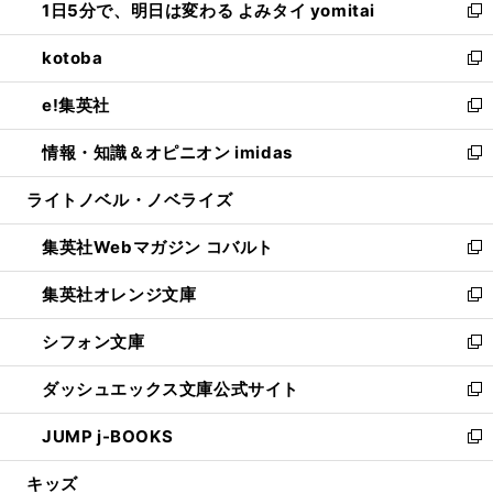
1日5分で、明日は変わる よみタイ yomitai
で
ド
ィ
い
新
開
ウ
ン
ウ
し
kotoba
く
で
ド
ィ
い
新
開
ウ
ン
ウ
し
e!集英社
く
で
ド
ィ
い
新
開
ウ
ン
ウ
し
情報・知識＆オピニオン imidas
く
で
ド
ィ
い
新
開
ウ
ン
ウ
し
ライトノベル・ノベライズ
く
で
ド
ィ
い
開
ウ
ン
ウ
集英社Webマガジン コバルト
く
で
ド
ィ
新
開
ウ
ン
し
集英社オレンジ文庫
く
で
ド
い
新
開
ウ
ウ
し
シフォン文庫
く
で
ィ
い
新
開
ン
ウ
し
ダッシュエックス文庫公式サイト
く
ド
ィ
い
新
ウ
ン
ウ
し
JUMP j-BOOKS
で
ド
ィ
い
新
開
ウ
ン
ウ
し
キッズ
く
で
ド
ィ
い