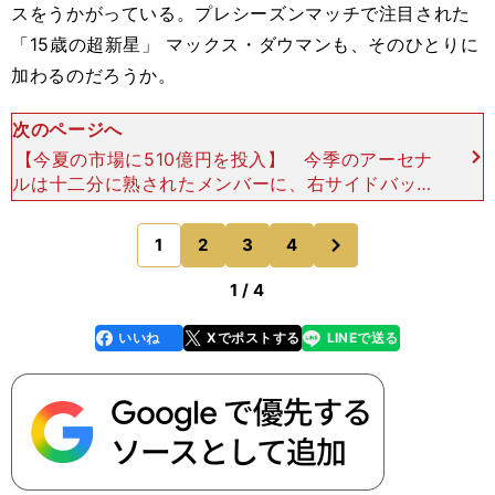
スをうかがっている。プレシーズンマッチで注目された
「15歳の超新星」 マックス・ダウマンも、そのひとりに
加わるのだろうか。
次のページへ
【今夏の市場に510億円を投入】 今季のアーセナ
ルは十二分に熟されたメンバーに、右サイドバック
とセンターバックを高度にこなすモスケラ、世界屈
指のアンカーといわれるスビメンディ、待望久しい
次
1
2
3
4
のページへ
9番タイプの
1 / 4
いいね
Xでポストする
LINEで送る
line
faceboo
x
k