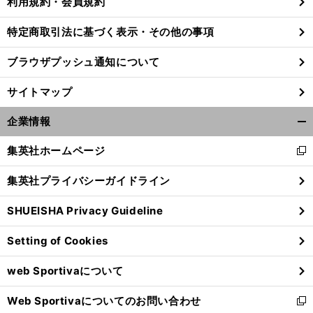
利用規約・会員規約
特定商取引法に基づく表示・その他の事項
ブラウザプッシュ通知について
サイトマップ
企業情報
開
く/
集英社ホームページ
新
閉
し
じ
集英社プライバシーガイドライン
い
る
ウ
SHUEISHA Privacy Guideline
ィ
ン
Setting of Cookies
ド
ウ
web Sportivaについて
で
開
Web Sportivaについてのお問い合わせ
く
新