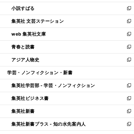
開
ウ
し
小説すばる
く
で
い
新
開
ウ
し
集英社 文芸ステーション
く
ィ
い
新
ン
ウ
し
web 集英社文庫
ド
ィ
い
新
ウ
ン
ウ
し
青春と読書
で
ド
ィ
い
新
開
ウ
ン
ウ
し
アジア人物史
く
で
ド
ィ
い
新
開
ウ
ン
ウ
し
学芸・ノンフィクション・新書
く
で
ド
ィ
い
開
ウ
ン
ウ
集英社学芸部 - 学芸・ノンフィクション
く
で
ド
ィ
新
開
ウ
ン
し
集英社ビジネス書
く
で
ド
い
新
開
ウ
ウ
し
集英社新書
く
で
ィ
い
新
開
ン
ウ
し
集英社新書プラス - 知の水先案内人
く
ド
ィ
い
新
ウ
ン
ウ
し