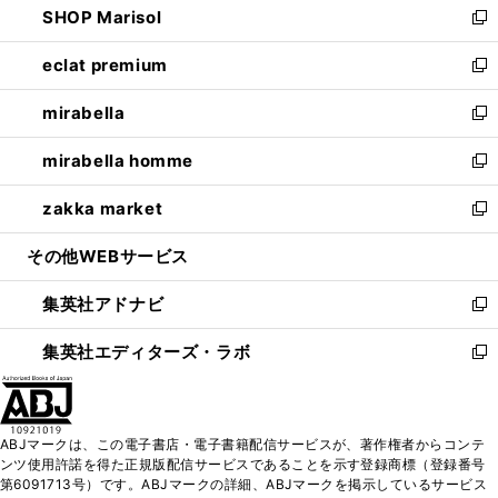
SHOP Marisol
く
で
ド
ィ
い
新
開
ウ
ン
ウ
し
eclat premium
く
で
ド
ィ
い
新
開
ウ
ン
ウ
し
mirabella
く
で
ド
ィ
い
新
開
ウ
ン
ウ
し
mirabella homme
く
で
ド
ィ
い
新
開
ウ
ン
ウ
し
zakka market
く
で
ド
ィ
い
新
開
ウ
ン
ウ
し
その他WEBサービス
く
で
ド
ィ
い
開
ウ
ン
ウ
集英社アドナビ
く
で
ド
ィ
新
開
ウ
ン
し
集英社エディターズ・ラボ
く
で
ド
い
新
開
ウ
ウ
し
く
で
ィ
い
開
ン
ウ
ABJマークは、この電子書店・電子書籍配信サービスが、著作権者からコンテ
く
ド
ィ
ンツ使用許諾を得た正規版配信サービスであることを示す登録商標（登録番号
ウ
ン
第6091713号）です。ABJマークの詳細、ABJマークを掲示しているサービス
で
ド