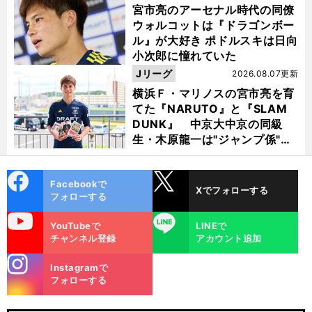
宮市亮のアーセナル時代の同僚
ウォルコットは『ドラゴンボー
ル』が大好き ポドルスキは日向
小次郎に憧れていた
Jリーグ
2026.08.07更新
横浜Ｆ・マリノスの宮市亮を育
てた『NARUTO』と『SLAM
DUNK』 中京大中京の同級
生・木原龍一は"ジャンプ係"だ
った
cebo
X
Facebookで
Xでフォローする
ok
フォローする
uTube
LINE
YouTubeで
LINEで
チャンネル登録
アカウント追加
stagra
Instagramで
m
フォローする