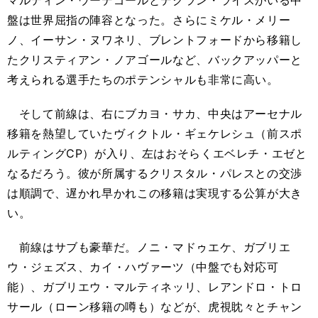
マルティン・ウーデゴールとデクラン・ライスがいる中
盤は世界屈指の陣容となった。さらにミケル・メリー
ノ、イーサン・ヌワネリ、ブレントフォードから移籍し
たクリスティアン・ノアゴールなど、バックアッパーと
考えられる選手たちのポテンシャルも非常に高い。
そして前線は、右にブカヨ・サカ、中央はアーセナル
移籍を熱望していたヴィクトル・ギェケレシュ（前スポ
ルティングCP）が入り、左はおそらくエベレチ・エゼと
なるだろう。彼が所属するクリスタル・パレスとの交渉
は順調で、遅かれ早かれこの移籍は実現する公算が大き
い。
前線はサブも豪華だ。ノニ・マドゥエケ、ガブリエ
ウ・ジェズス、カイ・ハヴァーツ（中盤でも対応可
能）、ガブリエウ・マルティネッリ、レアンドロ・トロ
サール（ローン移籍の噂も）などが、虎視眈々とチャン