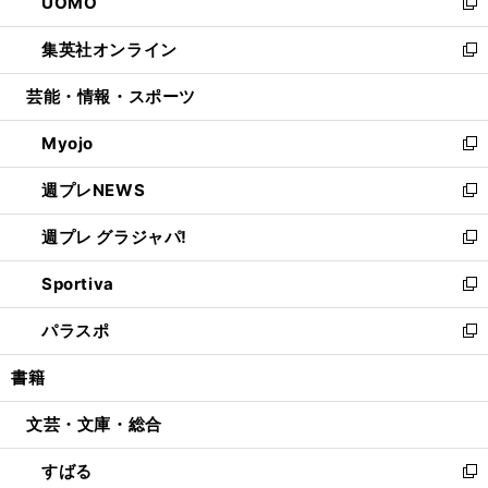
UOMO
く
で
ド
ィ
い
新
開
ウ
ン
ウ
し
集英社オンライン
く
で
ド
ィ
い
新
開
ウ
ン
ウ
し
芸能・情報・スポーツ
く
で
ド
ィ
い
開
ウ
ン
ウ
Myojo
く
で
ド
ィ
新
開
ウ
ン
し
週プレNEWS
く
で
ド
い
新
開
ウ
ウ
し
週プレ グラジャパ!
く
で
ィ
い
新
開
ン
ウ
し
Sportiva
く
ド
ィ
い
新
ウ
ン
ウ
し
パラスポ
で
ド
ィ
い
新
開
ウ
ン
ウ
し
書籍
く
で
ド
ィ
い
開
ウ
ン
ウ
文芸・文庫・総合
く
で
ド
ィ
開
ウ
ン
すばる
く
で
ド
新