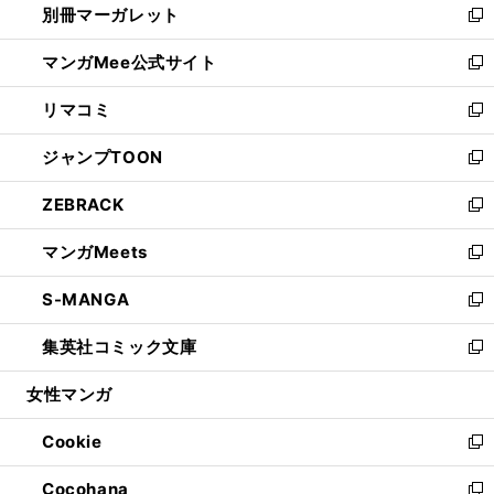
別冊マーガレット
く
で
ィ
い
新
開
ン
ウ
し
マンガMee公式サイト
く
ド
ィ
い
新
ウ
ン
ウ
し
リマコミ
で
ド
ィ
い
新
開
ウ
ン
ウ
し
ジャンプTOON
く
で
ド
ィ
い
新
開
ウ
ン
ウ
し
ZEBRACK
く
で
ド
ィ
い
新
開
ウ
ン
ウ
し
マンガMeets
く
で
ド
ィ
い
新
開
ウ
ン
ウ
し
S-MANGA
く
で
ド
ィ
い
新
開
ウ
ン
ウ
し
集英社コミック文庫
く
で
ド
ィ
い
新
開
ウ
ン
ウ
し
女性マンガ
く
で
ド
ィ
い
開
ウ
ン
ウ
Cookie
く
で
ド
ィ
新
開
ウ
ン
し
Cocohana
く
で
ド
い
新