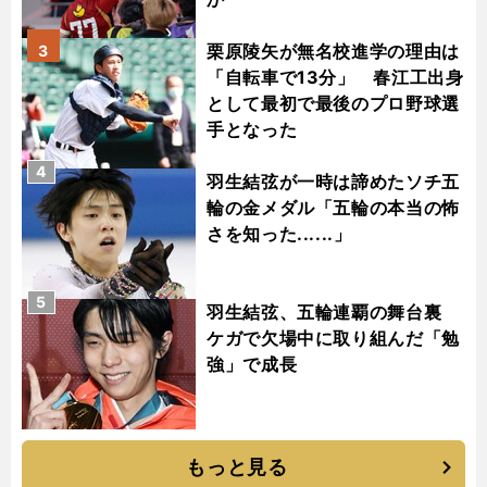
栗原陵矢が無名校進学の理由は
3
「自転車で13分」 春江工出身
として最初で最後のプロ野球選
手となった
4
羽生結弦が一時は諦めたソチ五
輪の金メダル「五輪の本当の怖
さを知った......」
5
羽生結弦、五輪連覇の舞台裏
ケガで欠場中に取り組んだ「勉
強」で成長
もっと見る