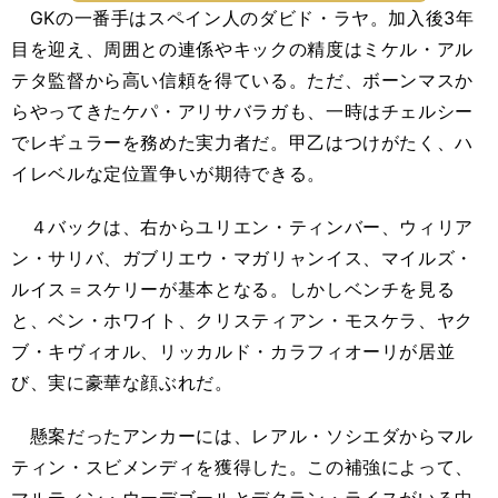
GKの一番手はスペイン人のダビド・ラヤ。加入後3年
目を迎え、周囲との連係やキックの精度はミケル・アル
テタ監督から高い信頼を得ている。ただ、ボーンマスか
らやってきたケパ・アリサバラガも、一時はチェルシー
でレギュラーを務めた実力者だ。甲乙はつけがたく、ハ
イレベルな定位置争いが期待できる。
４バックは、右からユリエン・ティンバー、ウィリア
ン・サリバ、ガブリエウ・マガリャンイス、マイルズ・
ルイス＝スケリーが基本となる。しかしベンチを見る
と、ベン・ホワイト、クリスティアン・モスケラ、ヤク
ブ・キヴィオル、リッカルド・カラフィオーリが居並
び、実に豪華な顔ぶれだ。
懸案だったアンカーには、レアル・ソシエダからマル
ティン・スビメンディを獲得した。この補強によって、