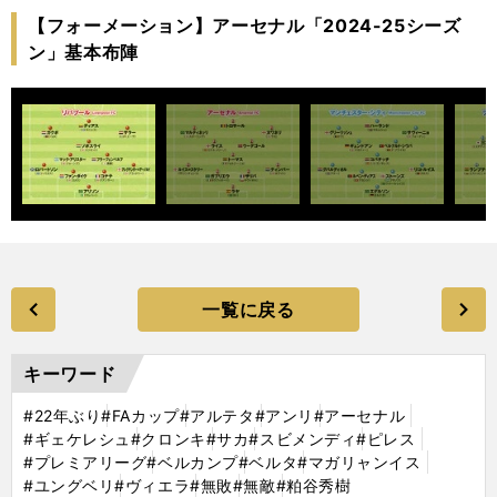
【フォーメーション】アーセナル「2024-25シーズ
ン」基本布陣
一覧に戻る
キーワード
#22年ぶり
#FAカップ
#アルテタ
#アンリ
#アーセナル
#ギェケレシュ
#クロンキ
#サカ
#スビメンディ
#ピレス
#プレミアリーグ
#ベルカンプ
#ベルタ
#マガリャンイス
#ユングベリ
#ヴィエラ
#無敗
#無敵
#粕谷秀樹