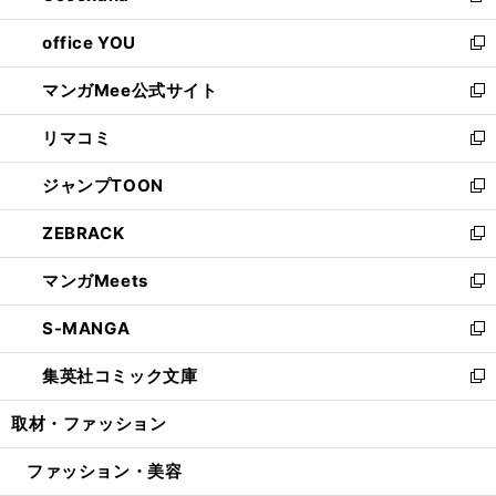
開
ウ
ウ
し
office YOU
く
で
ィ
い
新
開
ン
ウ
し
マンガMee公式サイト
く
ド
ィ
い
新
ウ
ン
ウ
し
リマコミ
で
ド
ィ
い
新
開
ウ
ン
ウ
し
ジャンプTOON
く
で
ド
ィ
い
新
開
ウ
ン
ウ
し
ZEBRACK
く
で
ド
ィ
い
新
開
ウ
ン
ウ
し
マンガMeets
く
で
ド
ィ
い
新
開
ウ
ン
ウ
し
S-MANGA
く
で
ド
ィ
い
新
開
ウ
ン
ウ
し
集英社コミック文庫
く
で
ド
ィ
い
新
開
ウ
ン
ウ
し
取材・ファッション
く
で
ド
ィ
い
開
ウ
ン
ウ
ファッション・美容
く
で
ド
ィ
開
ウ