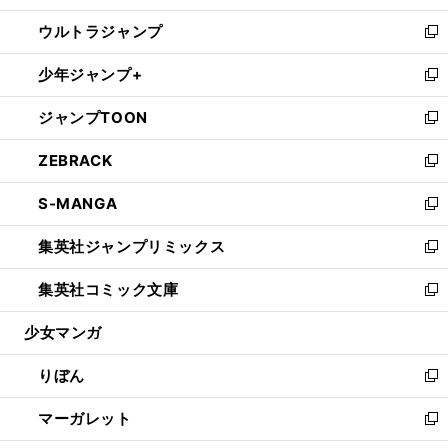
開
ウ
ン
ウ
し
ウルトラジャンプ
く
で
ド
ィ
い
新
開
ウ
ン
ウ
し
少年ジャンプ+
く
で
ド
ィ
い
新
開
ウ
ン
ウ
し
ジャンプTOON
く
で
ド
ィ
い
新
開
ウ
ン
ウ
し
ZEBRACK
く
で
ド
ィ
い
新
開
ウ
ン
ウ
し
S-MANGA
く
で
ド
ィ
い
新
開
ウ
ン
ウ
し
集英社ジャンプリミックス
く
で
ド
ィ
い
新
開
ウ
ン
ウ
し
集英社コミック文庫
く
で
ド
ィ
い
新
開
ウ
ン
ウ
し
少女マンガ
く
で
ド
ィ
い
開
ウ
ン
ウ
りぼん
く
で
ド
ィ
新
開
ウ
ン
し
マーガレット
く
で
ド
い
新
開
ウ
ウ
し