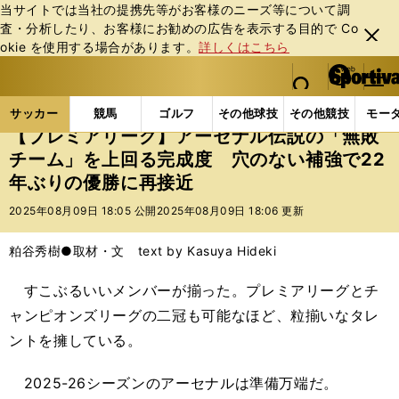
当サイトでは当社の提携先等がお客様のニーズ等について調
査・分析したり、お客様にお勧めの広告を表⽰する⽬的で Co
閉じ
okie を使⽤する場合があります。
詳しくはこちら
る
マイペ
web Sportiva (webスポルティーバ)
検索
メニュ
we
ー
サッカーの記事一覧
海外サッカー
海外サッカー
b
ジ
サッカー
競馬
ゴルフ
その他球技
その他競技
モー
ス
【プレミアリーグ】アーセナル伝説の「無敗
ポ
チーム」を上回る完成度 穴のない補強で22
ル
年ぶりの優勝に再接近
テ
ィ
2025年08月09日 18:05 公開
2025年08月09日 18:06 更新
ー
バ
粕谷秀樹●取材・文 text by Kasuya Hideki
すこぶるいいメンバーが揃った。プレミアリーグとチ
ャンピオンズリーグの二冠も可能なほど、粒揃いなタレ
ントを擁している。
2025-26シーズンのアーセナルは準備万端だ。