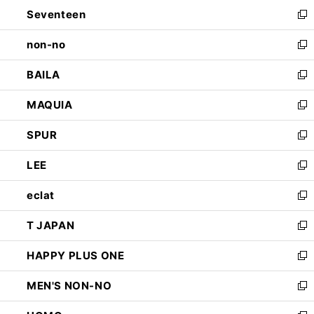
ン
Seventeen
く
で
ド
新
開
ウ
し
non-no
く
で
い
新
開
ウ
し
BAILA
く
ィ
い
新
ン
ウ
し
MAQUIA
ド
ィ
い
新
ウ
ン
ウ
し
SPUR
で
ド
ィ
い
新
開
ウ
ン
ウ
し
LEE
く
で
ド
ィ
い
新
開
ウ
ン
ウ
し
eclat
く
で
ド
ィ
い
新
開
ウ
ン
ウ
し
T JAPAN
く
で
ド
ィ
い
新
開
ウ
ン
ウ
し
HAPPY PLUS ONE
く
で
ド
ィ
い
新
開
ウ
ン
ウ
し
MEN'S NON-NO
く
で
ド
ィ
い
新
開
ウ
ン
ウ
し