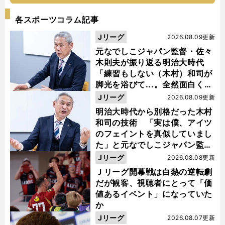
各スポーツコラム記事
Jリーグ
2026.08.09更新
元なでしこジャパン監督・佐々
木則夫が振り返る明治大時代
「練習もしない（木村）和司が
脚光を浴びて...。全然面白くな
い４年間でした」
Jリーグ
2026.08.09更新
明治大時代から別格だった木村
和司の技術 「実は僕、アイツ
のフェイントを真似していまし
た」と元なでしこジャパン監
督・佐々木則夫
Jリーグ
2026.08.08更新
Ｊリーグ開幕戦は白熱の逆転劇
だが観客、視聴者にとって「価
値あるイベント」になっていた
か
Jリーグ
2026.08.07更新