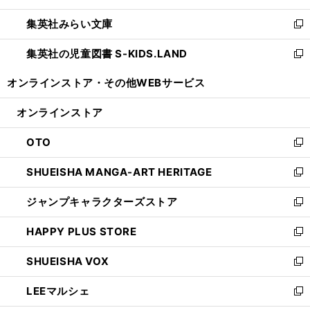
開
ウ
ン
ウ
集英社みらい文庫
く
で
ド
ィ
新
開
ウ
ン
し
集英社の児童図書 S-KIDS.LAND
く
で
ド
い
新
開
ウ
ウ
し
オンラインストア・
その他WEBサービス
く
で
ィ
い
開
ン
ウ
オンラインストア
く
ド
ィ
ウ
ン
OTO
で
ド
新
開
ウ
し
SHUEISHA MANGA-ART HERITAGE
く
で
い
新
開
ウ
し
ジャンプキャラクターズストア
く
ィ
い
新
ン
ウ
し
HAPPY PLUS STORE
ド
ィ
い
新
ウ
ン
ウ
し
SHUEISHA VOX
で
ド
ィ
い
新
開
ウ
ン
ウ
し
LEEマルシェ
く
で
ド
ィ
い
新
開
ウ
ン
ウ
し