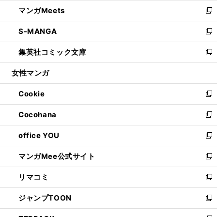
ウ
ン
ウ
し
マンガMeets
く
で
ド
ィ
い
新
開
ウ
ン
ウ
し
S-MANGA
く
で
ド
ィ
い
新
開
ウ
ン
ウ
し
集英社コミック文庫
く
で
ド
ィ
い
新
開
ウ
ン
ウ
し
女性マンガ
く
で
ド
ィ
い
開
ウ
ン
ウ
Cookie
く
で
ド
ィ
新
開
ウ
ン
し
Cocohana
く
で
ド
い
新
開
ウ
ウ
し
office YOU
く
で
ィ
い
新
開
ン
ウ
し
マンガMee公式サイト
く
ド
ィ
い
新
ウ
ン
ウ
し
リマコミ
で
ド
ィ
い
新
開
ウ
ン
ウ
し
ジャンプTOON
く
で
ド
ィ
い
新
開
ウ
ン
ウ
し