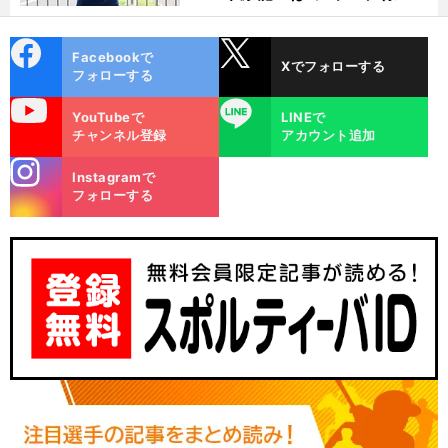
った
cebo
X
Facebookで
Xでフォローする
ok
フォローする
uTube
LINE
YouTubeで
LINEで
チャンネル登録
アカウント追加
stagra
Instagramで
m
フォローする