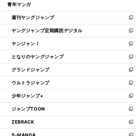
青年マンガ
く
で
ド
ィ
い
開
ウ
ン
ウ
週刊ヤングジャンプ
く
で
ド
ィ
新
開
ウ
ン
し
ヤングジャンプ定期購読デジタル
く
で
ド
い
新
開
ウ
ウ
し
ヤンジャン！
く
で
ィ
い
新
開
ン
ウ
し
となりのヤングジャンプ
く
ド
ィ
い
新
ウ
ン
ウ
し
グランドジャンプ
で
ド
ィ
い
新
開
ウ
ン
ウ
し
ウルトラジャンプ
く
で
ド
ィ
い
新
開
ウ
ン
ウ
し
少年ジャンプ+
く
で
ド
ィ
い
新
開
ウ
ン
ウ
し
ジャンプTOON
く
で
ド
ィ
い
新
開
ウ
ン
ウ
し
ZEBRACK
く
で
ド
ィ
い
新
開
ウ
ン
ウ
し
S-MANGA
く
で
ド
ィ
い