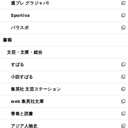
週プレ グラジャパ!
く
で
ィ
い
新
開
ン
ウ
し
Sportiva
く
ド
ィ
い
新
ウ
ン
ウ
し
パラスポ
で
ド
ィ
い
新
開
ウ
ン
ウ
し
書籍
く
で
ド
ィ
い
開
ウ
ン
ウ
文芸・文庫・総合
く
で
ド
ィ
開
ウ
ン
すばる
く
で
ド
新
開
ウ
し
小説すばる
く
で
い
新
開
ウ
し
集英社 文芸ステーション
く
ィ
い
新
ン
ウ
し
web 集英社文庫
ド
ィ
い
新
ウ
ン
ウ
し
青春と読書
で
ド
ィ
い
新
開
ウ
ン
ウ
し
アジア人物史
く
で
ド
ィ
い
新