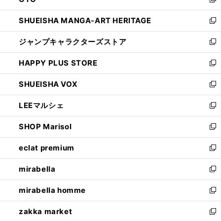
ド
新
開
ウ
し
SHUEISHA MANGA-ART HERITAGE
く
で
い
新
開
ウ
し
ジャンプキャラクターズストア
く
ィ
い
新
ン
ウ
し
HAPPY PLUS STORE
ド
ィ
い
新
ウ
ン
ウ
し
SHUEISHA VOX
で
ド
ィ
い
新
開
ウ
ン
ウ
し
LEEマルシェ
く
で
ド
ィ
い
新
開
ウ
ン
ウ
し
SHOP Marisol
く
で
ド
ィ
い
新
開
ウ
ン
ウ
し
eclat premium
く
で
ド
ィ
い
新
開
ウ
ン
ウ
し
mirabella
く
で
ド
ィ
い
新
開
ウ
ン
ウ
し
mirabella homme
く
で
ド
ィ
い
新
開
ウ
ン
ウ
し
zakka market
く
で
ド
ィ
い
新