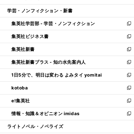
開
ウ
ン
ウ
し
学芸・ノンフィクション・新書
く
で
ド
ィ
い
開
ウ
ン
ウ
集英社学芸部 - 学芸・ノンフィクション
く
で
ド
ィ
新
開
ウ
ン
し
集英社ビジネス書
く
で
ド
い
新
開
ウ
ウ
し
集英社新書
く
で
ィ
い
新
開
ン
ウ
し
集英社新書プラス - 知の水先案内人
く
ド
ィ
い
新
ウ
ン
ウ
し
1日5分で、明日は変わる よみタイ yomitai
で
ド
ィ
い
新
開
ウ
ン
ウ
し
kotoba
く
で
ド
ィ
い
新
開
ウ
ン
ウ
し
e!集英社
く
で
ド
ィ
い
新
開
ウ
ン
ウ
し
情報・知識＆オピニオン imidas
く
で
ド
ィ
い
新
開
ウ
ン
ウ
し
ライトノベル・ノベライズ
く
で
ド
ィ
い
開
ウ
ン
ウ