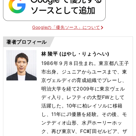
Googleの「優先ソース」について
著者プロフィール
林 陵平 (はやし・りょうへい)
1986年９月８日生まれ。東京都八王子
市出身。ジュニアからユースまで、東
京ヴェルディの育成組織でプレーし、
明治大学を経て2009年に東京ヴェル
ディ入り。レフティの大型FWとして
活躍した。10年に柏レイソルに移籍
し、11年にJ1優勝を経験。その後、モ
ンテディオ山形、水戸ホーリーホッ
ク、再び東京Ⅴ、FC町田ゼルビア、ザ