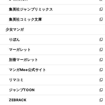
新
開
ウ
ン
ウ
し
集英社ジャンプリミックス
く
で
ド
ィ
い
新
開
ウ
ン
ウ
し
集英社コミック文庫
く
で
ド
ィ
い
新
開
ウ
ン
ウ
し
少女マンガ
く
で
ド
ィ
い
開
ウ
ン
ウ
りぼん
く
で
ド
ィ
新
開
ウ
ン
し
マーガレット
く
で
ド
い
新
開
ウ
ウ
し
別冊マーガレット
く
で
ィ
い
新
開
ン
ウ
し
マンガMee公式サイト
く
ド
ィ
い
新
ウ
ン
ウ
し
リマコミ
で
ド
ィ
い
新
開
ウ
ン
ウ
し
ジャンプTOON
く
で
ド
ィ
い
新
開
ウ
ン
ウ
し
ZEBRACK
く
で
ド
ィ
い
新
開