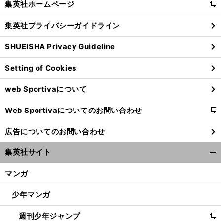
集英社ホームページ
新
閉
し
じ
集英社プライバシーガイドライン
い
る
ウ
SHUEISHA Privacy Guideline
ィ
ン
Setting of Cookies
ド
ウ
web Sportivaについて
で
開
Web Sportivaについてのお問い合わせ
く
新
し
広告についてのお問い合わせ
い
ウ
集英社サイト
ィ
開
ン
く/
マンガ
ド
閉
ウ
じ
少年マンガ
で
る
開
週刊少年ジャンプ
く
新