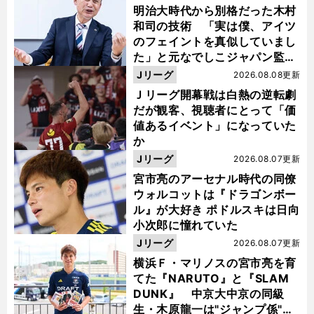
明治大時代から別格だった木村
和司の技術 「実は僕、アイツ
のフェイントを真似していまし
た」と元なでしこジャパン監
督・佐々木則夫
Jリーグ
2026.08.08更新
Ｊリーグ開幕戦は白熱の逆転劇
だが観客、視聴者にとって「価
値あるイベント」になっていた
か
Jリーグ
2026.08.07更新
宮市亮のアーセナル時代の同僚
ウォルコットは『ドラゴンボー
ル』が大好き ポドルスキは日向
小次郎に憧れていた
Jリーグ
2026.08.07更新
横浜Ｆ・マリノスの宮市亮を育
てた『NARUTO』と『SLAM
DUNK』 中京大中京の同級
生・木原龍一は"ジャンプ係"だ