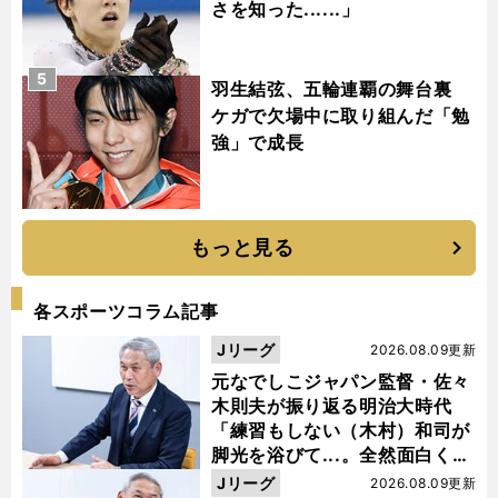
さを知った......」
5
羽生結弦、五輪連覇の舞台裏
ケガで欠場中に取り組んだ「勉
強」で成長
もっと見る
各スポーツコラム記事
Jリーグ
2026.08.09更新
元なでしこジャパン監督・佐々
木則夫が振り返る明治大時代
「練習もしない（木村）和司が
脚光を浴びて...。全然面白くな
】
、
.
ボ
」
前
い４年間でした」
Jリーグ
2026.08.09更新
へ