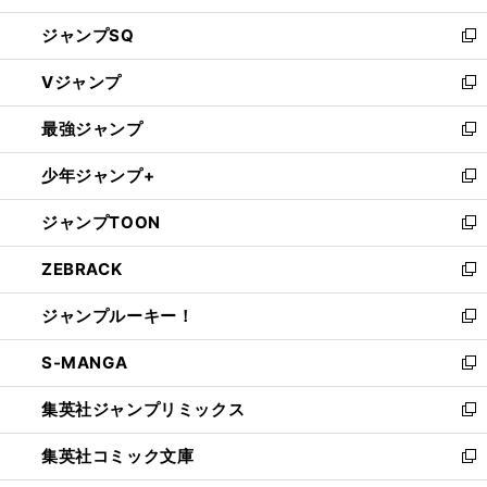
し
ジャンプSQ
い
新
ウ
し
Vジャンプ
ィ
い
新
ン
ウ
し
最強ジャンプ
ド
ィ
い
新
ウ
ン
ウ
し
少年ジャンプ+
で
ド
ィ
い
新
開
ウ
ン
ウ
し
ジャンプTOON
く
で
ド
ィ
い
新
開
ウ
ン
ウ
し
ZEBRACK
く
で
ド
ィ
い
新
開
ウ
ン
ウ
し
ジャンプルーキー！
く
で
ド
ィ
い
新
開
ウ
ン
ウ
し
S-MANGA
く
で
ド
ィ
い
新
開
ウ
ン
ウ
し
集英社ジャンプリミックス
く
で
ド
ィ
い
新
開
ウ
ン
ウ
し
集英社コミック文庫
く
で
ド
ィ
い
新
開
ウ
ン
ウ
し