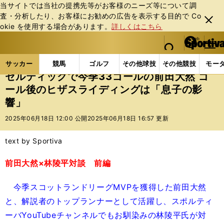
当サイトでは当社の提携先等がお客様のニーズ等について調
査・分析したり、お客様にお勧めの広告を表⽰する⽬的で Co
閉じ
okie を使⽤する場合があります。
詳しくはこちら
る
マイペ
web Sportiva (webスポルティーバ)
検索
メニュ
we
ー
サッカーの記事一覧
海外サッカー
海外サッカー
b
ジ
サッカー
競馬
ゴルフ
その他球技
その他競技
モー
ス
セルティックで今季33ゴールの前田大然 ゴ
ポ
ール後のヒザスライディングは「息子の影
ル
響」
テ
ィ
2025年06月18日 12:00 公開
2025年06月18日 16:57 更新
ー
バ
text by Sportiva
前田大然×林陵平対談 前編
今季スコットランドリーグMVPを獲得した前田大然
と、解説者のトップランナーとして活躍し、スポルティ
ーバYouTubeチャンネルでもお馴染みの林陵平氏が対