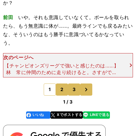
か？
前田
いや。それも意識していなくて。ボールを取られ
たら、もう無意識に体が......。最終ラインでも戻るみたい
な、そういうのはもう勝手に意識づいてるかなってい
う。
次のページへ
【チャンピオンズリーグで強いと感じたのは......】
林 常に仲間のために走り続けると。さすがです
ね。 あとは、チャンピオンズリーグ。今シーズン
はバイエルン相手にもゴール決めましたね。そこは
次
1
2
3
のページへ
どう思
1 / 3
いいね
Xでポストする
LINEで送る
line
faceboo
x
k