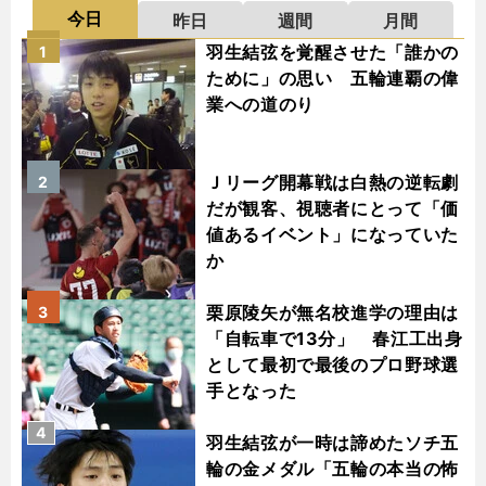
今日
昨日
週間
月間
羽生結弦を覚醒させた「誰かの
1
ために」の思い 五輪連覇の偉
業への道のり
Ｊリーグ開幕戦は白熱の逆転劇
2
だが観客、視聴者にとって「価
値あるイベント」になっていた
か
栗原陵矢が無名校進学の理由は
3
「自転車で13分」 春江工出身
として最初で最後のプロ野球選
手となった
4
羽生結弦が一時は諦めたソチ五
輪の金メダル「五輪の本当の怖