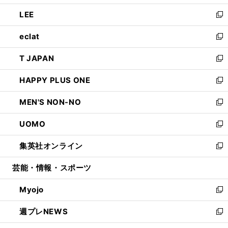
開
ウ
ン
ウ
し
LEE
く
で
ド
ィ
い
新
開
ウ
ン
ウ
し
eclat
く
で
ド
ィ
い
新
開
ウ
ン
ウ
し
T JAPAN
く
で
ド
ィ
い
新
開
ウ
ン
ウ
し
HAPPY PLUS ONE
く
で
ド
ィ
い
新
開
ウ
ン
ウ
し
MEN'S NON-NO
く
で
ド
ィ
い
新
開
ウ
ン
ウ
し
UOMO
く
で
ド
ィ
い
新
開
ウ
ン
ウ
し
集英社オンライン
く
で
ド
ィ
い
新
開
ウ
ン
ウ
し
芸能・情報・スポーツ
く
で
ド
ィ
い
開
ウ
ン
ウ
Myojo
く
で
ド
ィ
新
開
ウ
ン
し
週プレNEWS
く
で
ド
い
新
開
ウ
ウ
し