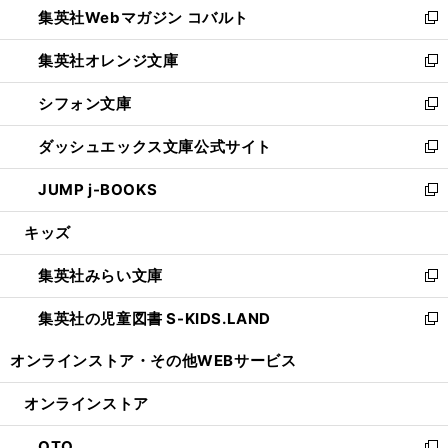
集英社Webマガジン コバルト
く
で
ド
ィ
新
開
ウ
ン
し
集英社オレンジ文庫
く
で
ド
い
新
開
ウ
ウ
し
シフォン文庫
く
で
ィ
い
新
開
ン
ウ
し
ダッシュエックス文庫公式サイト
く
ド
ィ
い
新
ウ
ン
ウ
し
JUMP j-BOOKS
で
ド
ィ
い
新
開
ウ
ン
ウ
し
キッズ
く
で
ド
ィ
い
開
ウ
ン
ウ
集英社みらい文庫
く
で
ド
ィ
新
開
ウ
ン
し
集英社の児童図書 S-KIDS.LAND
く
で
ド
い
新
開
ウ
ウ
し
オンラインストア・
その他WEBサービス
く
で
ィ
い
開
ン
ウ
オンラインストア
く
ド
ィ
ウ
ン
OTO
で