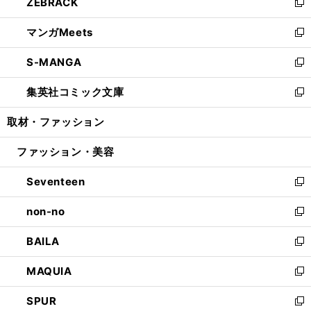
ZEBRACK
く
で
ド
ィ
い
新
開
ウ
ン
ウ
し
マンガMeets
く
で
ド
ィ
い
新
開
ウ
ン
ウ
し
S-MANGA
く
で
ド
ィ
い
新
開
ウ
ン
ウ
し
集英社コミック文庫
く
で
ド
ィ
い
新
開
ウ
ン
ウ
し
取材・ファッション
く
で
ド
ィ
い
開
ウ
ン
ウ
ファッション・美容
く
で
ド
ィ
開
ウ
ン
Seventeen
く
で
ド
新
開
ウ
し
non-no
く
で
い
新
開
ウ
し
BAILA
く
ィ
い
新
ン
ウ
し
MAQUIA
ド
ィ
い
新
ウ
ン
ウ
し
SPUR
で
ド
ィ
い
新