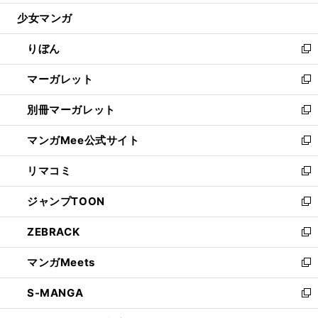
開
ウ
ン
ウ
し
少女マンガ
く
で
ド
ィ
い
開
ウ
ン
ウ
りぼん
く
で
ド
ィ
新
開
ウ
ン
し
マーガレット
く
で
ド
い
新
開
ウ
ウ
し
別冊マーガレット
く
で
ィ
い
新
開
ン
ウ
し
マンガMee公式サイト
く
ド
ィ
い
新
ウ
ン
ウ
し
リマコミ
で
ド
ィ
い
新
開
ウ
ン
ウ
し
ジャンプTOON
く
で
ド
ィ
い
新
開
ウ
ン
ウ
し
ZEBRACK
く
で
ド
ィ
い
新
開
ウ
ン
ウ
し
マンガMeets
く
で
ド
ィ
い
新
開
ウ
ン
ウ
し
S-MANGA
く
で
ド
ィ
い
新
開
ウ
ン
ウ
し