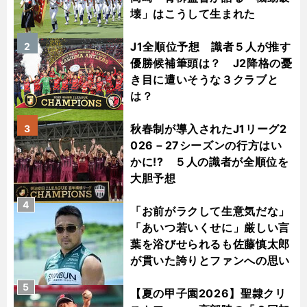
壊」はこうして生まれた
J1全順位予想 識者５人が推す
2
優勝候補筆頭は？ J2降格の憂
き目に遭いそうな３クラブと
は？
秋春制が導入されたJ1リーグ2
3
026－27シーズンの行方はい
かに!? ５人の識者が全順位を
大胆予想
4
「お前がラクして生意気だな」
「あいつ若いくせに」厳しい言
葉を浴びせられるも佐藤慎太郎
が貫いた誇りとファンへの思い
5
【夏の甲子園2026】聖隷クリ