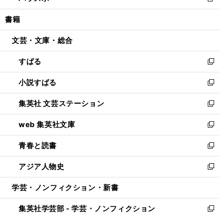
新
開
ウ
ン
ウ
し
書籍
く
で
ド
ィ
い
開
ウ
ン
ウ
文芸・文庫・総合
く
で
ド
ィ
開
ウ
ン
すばる
く
で
ド
新
開
ウ
し
小説すばる
く
で
い
新
開
ウ
し
集英社 文芸ステーション
く
ィ
い
新
ン
ウ
し
web 集英社文庫
ド
ィ
い
新
ウ
ン
ウ
し
青春と読書
で
ド
ィ
い
新
開
ウ
ン
ウ
し
アジア人物史
く
で
ド
ィ
い
新
開
ウ
ン
ウ
し
学芸・ノンフィクション・新書
く
で
ド
ィ
い
開
ウ
ン
ウ
集英社学芸部 - 学芸・ノンフィクション
く
で
ド
ィ
新
開