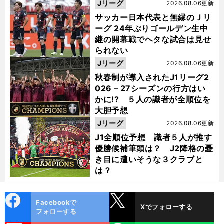
った
Jリーグ
2026.08.06更新
サッカー日本代表と無縁のＪリ
ーグ 24年ぶりゴールデン生中
継の開幕戦でヘタな試合は見せ
られない
Jリーグ
2026.08.06更新
秋春制が導入されたJ1リーグ2
026－27シーズンの行方はい
かに!? ５人の識者が全順位を
大胆予想
Jリーグ
2026.08.06更新
J1全順位予想 識者５人が推す
優勝候補筆頭は？ J2降格の憂
き目に遭いそうな３クラブと
は？
cebo
X
Facebookで
Xでフォローする
ok
フォローする