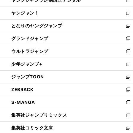
ヤングジャンプ定期購読デジタル
で
ド
い
新
開
ウ
ウ
し
ヤンジャン！
く
で
ィ
い
新
開
ン
ウ
し
となりのヤングジャンプ
く
ド
ィ
い
新
ウ
ン
ウ
し
グランドジャンプ
で
ド
ィ
い
新
開
ウ
ン
ウ
し
ウルトラジャンプ
く
で
ド
ィ
い
新
開
ウ
ン
ウ
し
少年ジャンプ+
く
で
ド
ィ
い
新
開
ウ
ン
ウ
し
ジャンプTOON
く
で
ド
ィ
い
新
開
ウ
ン
ウ
し
ZEBRACK
く
で
ド
ィ
い
新
開
ウ
ン
ウ
し
S-MANGA
く
で
ド
ィ
い
新
開
ウ
ン
ウ
し
集英社ジャンプリミックス
く
で
ド
ィ
い
新
開
ウ
ン
ウ
し
集英社コミック文庫
く
で
ド
ィ
い
新