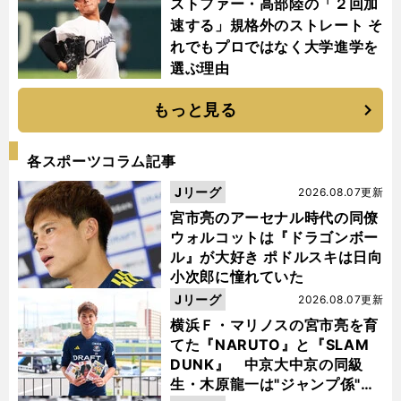
ストファー・高部陸の「２回加
速する」規格外のストレート そ
れでもプロではなく大学進学を
選ぶ理由
もっと見る
各スポーツコラム記事
Jリーグ
2026.08.07更新
宮市亮のアーセナル時代の同僚
ウォルコットは『ドラゴンボー
ル』が大好き ポドルスキは日向
小次郎に憧れていた
Jリーグ
2026.08.07更新
横浜Ｆ・マリノスの宮市亮を育
てた『NARUTO』と『SLAM
DUNK』 中京大中京の同級
生・木原龍一は"ジャンプ係"だ