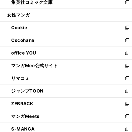
集英社コミック文庫
く
で
ド
ィ
い
新
開
ウ
ン
ウ
し
女性マンガ
く
で
ド
ィ
い
開
ウ
ン
ウ
Cookie
く
で
ド
ィ
新
開
ウ
ン
し
Cocohana
く
で
ド
い
新
開
ウ
ウ
し
office YOU
く
で
ィ
い
新
開
ン
ウ
し
マンガMee公式サイト
く
ド
ィ
い
新
ウ
ン
ウ
し
リマコミ
で
ド
ィ
い
新
開
ウ
ン
ウ
し
ジャンプTOON
く
で
ド
ィ
い
新
開
ウ
ン
ウ
し
ZEBRACK
く
で
ド
ィ
い
新
開
ウ
ン
ウ
し
マンガMeets
く
で
ド
ィ
い
新
開
ウ
ン
ウ
し
S-MANGA
く
で
ド
ィ
い
新