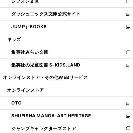
シフォン文庫
く
で
ィ
い
新
開
ン
ウ
し
ダッシュエックス文庫公式サイト
く
ド
ィ
い
新
ウ
ン
ウ
し
JUMP j-BOOKS
で
ド
ィ
い
新
開
ウ
ン
ウ
し
キッズ
く
で
ド
ィ
い
開
ウ
ン
ウ
集英社みらい文庫
く
で
ド
ィ
新
開
ウ
ン
し
集英社の児童図書 S-KIDS.LAND
く
で
ド
い
新
開
ウ
ウ
し
オンラインストア・
その他WEBサービス
く
で
ィ
い
開
ン
ウ
オンラインストア
く
ド
ィ
ウ
ン
OTO
で
ド
新
開
ウ
し
SHUEISHA MANGA-ART HERITAGE
く
で
い
新
開
ウ
し
ジャンプキャラクターズストア
く
ィ
い
新