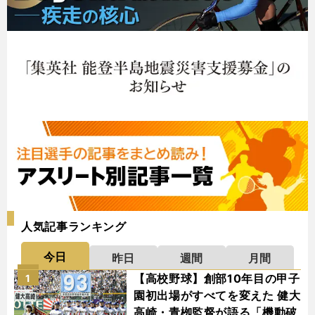
人気記事ランキング
今日
昨日
週間
月間
【高校野球】創部10年目の甲子
1
園初出場がすべてを変えた 健大
高崎・青栁監督が語る「機動破