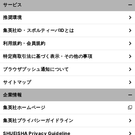
サービス
開
く/
推奨環境
閉
じ
集英社ID・スポルティーバIDとは
る
利用規約・会員規約
前
へ
特定商取引法に基づく表示・その他の事項
ブラウザプッシュ通知について
サイトマップ
企業情報
開
く/
集英社ホームページ
新
閉
し
じ
集英社プライバシーガイドライン
い
る
ウ
SHUEISHA Privacy Guideline
ィ