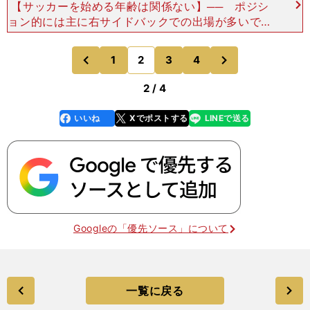
【サッカーを始める年齢は関係ない】── ポジシ
ョン的には主に右サイドバックでの出場が多いです
が、左サイドバックやセンターバックも求められて
います。「どのポジションも難しいです。でも、慣
次
1
2
3
4
のページへ
のページへ
れてないとい
前
2 / 4
いいね
Xでポストする
LINEで送る
line
faceboo
x
k
Googleの「優先ソース」について
一覧に戻る