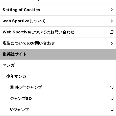
ン
Setting of Cookies
ド
ウ
web Sportivaについて
で
開
Web Sportivaについてのお問い合わせ
く
新
し
広告についてのお問い合わせ
い
ウ
集英社サイト
ィ
開
ン
く/
マンガ
ド
閉
ウ
じ
少年マンガ
で
る
開
週刊少年ジャンプ
く
新
し
ジャンプSQ
い
新
ウ
し
Vジャンプ
ィ
い
新
ン
ウ