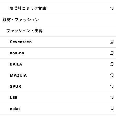
開
ウ
ン
ウ
し
集英社コミック文庫
く
で
ド
ィ
い
新
開
ウ
ン
ウ
し
取材・ファッション
く
で
ド
ィ
い
開
ウ
ン
ウ
ファッション・美容
く
で
ド
ィ
開
ウ
ン
Seventeen
く
で
ド
新
開
ウ
し
non-no
く
で
い
新
開
ウ
し
BAILA
く
ィ
い
新
ン
ウ
し
MAQUIA
ド
ィ
い
新
ウ
ン
ウ
し
SPUR
で
ド
ィ
い
新
開
ウ
ン
ウ
し
LEE
く
で
ド
ィ
い
新
開
ウ
ン
ウ
し
eclat
く
で
ド
ィ
い
新
開
ウ
ン
ウ
し