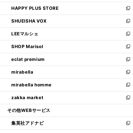
ン
ウ
し
HAPPY PLUS STORE
ド
ィ
い
新
ウ
ン
ウ
し
SHUEISHA VOX
で
ド
ィ
い
新
開
ウ
ン
ウ
し
LEEマルシェ
く
で
ド
ィ
い
新
開
ウ
ン
ウ
し
SHOP Marisol
く
で
ド
ィ
い
新
開
ウ
ン
ウ
し
eclat premium
く
で
ド
ィ
い
新
開
ウ
ン
ウ
し
mirabella
く
で
ド
ィ
い
新
開
ウ
ン
ウ
し
mirabella homme
く
で
ド
ィ
い
新
開
ウ
ン
ウ
し
zakka market
く
で
ド
ィ
い
新
開
ウ
ン
ウ
し
その他WEBサービス
く
で
ド
ィ
い
開
ウ
ン
ウ
集英社アドナビ
く
で
ド
ィ
新
開
ウ
ン
し