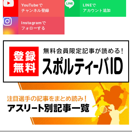
uTube
LINE
YouTubeで
LINEで
チャンネル登録
アカウント追加
stagra
Instagramで
m
フォローする