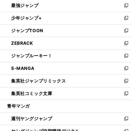
し
最強ジャンプ
ド
ィ
い
新
ウ
ン
ウ
し
少年ジャンプ+
で
ド
ィ
い
新
開
ウ
ン
ウ
し
ジャンプTOON
く
で
ド
ィ
い
新
開
ウ
ン
ウ
し
ZEBRACK
く
で
ド
ィ
い
新
開
ウ
ン
ウ
し
ジャンプルーキー！
く
で
ド
ィ
い
新
開
ウ
ン
ウ
し
S-MANGA
く
で
ド
ィ
い
新
開
ウ
ン
ウ
し
集英社ジャンプリミックス
く
で
ド
ィ
い
新
開
ウ
ン
ウ
し
集英社コミック文庫
く
で
ド
ィ
い
新
開
ウ
ン
ウ
し
青年マンガ
く
で
ド
ィ
い
開
ウ
ン
ウ
週刊ヤングジャンプ
く
で
ド
ィ
新
開
ウ
ン
し
く