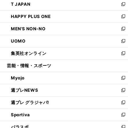
T JAPAN
く
で
ド
ィ
い
新
開
ウ
ン
ウ
し
HAPPY PLUS ONE
く
で
ド
ィ
い
新
開
ウ
ン
ウ
し
MEN'S NON-NO
く
で
ド
ィ
い
新
開
ウ
ン
ウ
し
UOMO
く
で
ド
ィ
い
新
開
ウ
ン
ウ
し
集英社オンライン
く
で
ド
ィ
い
新
開
ウ
ン
ウ
し
芸能・情報・スポーツ
く
で
ド
ィ
い
開
ウ
ン
ウ
Myojo
く
で
ド
ィ
新
開
ウ
ン
し
週プレNEWS
く
で
ド
い
新
開
ウ
ウ
し
週プレ グラジャパ!
く
で
ィ
い
新
開
ン
ウ
し
Sportiva
く
ド
ィ
い
新
ウ
ン
ウ
し
パラスポ
で
ド
ィ
い