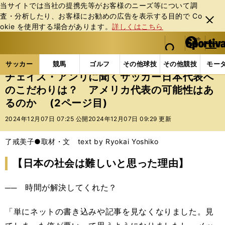
当サイトでは当社の提携先等がお客様のニーズ等について調
査・分析したり、お客様にお勧めの広告を表⽰する⽬的で Co
閉じ
okie を使⽤する場合があります。
詳しくはこちら
る
マイペ
web Sportiva (webスポルティーバ)
検索
メニュ
we
ー
サッカーの記事一覧
海外サッカー
海外サッカー
b
ジ
サッカー
競馬
ゴルフ
その他球技
その他競技
モー
ス
チェイス・アンリに聞くサッカー日本代表へ
ポ
のこだわりは？ アメリカ代表の可能性はあ
ル
るのか (2ページ目)
テ
ィ
2024年12月07日 07:25 公開
2024年12月07日 09:29 更新
ー
バ
了戒美子●取材・文 text by Ryokai Yoshiko
【日本の社会は難しいと思った理由】
── 時間が解決してくれた？
「単にネットの書き込みや記事を見なくなりました。見