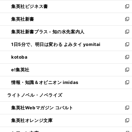
ウ
ン
し
集英社ビジネス書
く
で
ド
い
新
開
ウ
ウ
し
集英社新書
く
で
ィ
い
新
開
ン
ウ
し
集英社新書プラス - 知の水先案内人
く
ド
ィ
い
新
ウ
ン
ウ
し
1日5分で、明日は変わる よみタイ yomitai
で
ド
ィ
い
新
開
ウ
ン
ウ
し
kotoba
く
で
ド
ィ
い
新
開
ウ
ン
ウ
し
e!集英社
く
で
ド
ィ
い
新
開
ウ
ン
ウ
し
情報・知識＆オピニオン imidas
く
で
ド
ィ
い
新
開
ウ
ン
ウ
し
ライトノベル・ノベライズ
く
で
ド
ィ
い
開
ウ
ン
ウ
集英社Webマガジン コバルト
く
で
ド
ィ
新
開
ウ
ン
し
集英社オレンジ文庫
く
で
ド
い
新
開
ウ
ウ
し