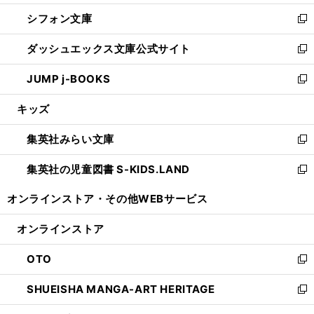
開
ウ
ウ
し
シフォン文庫
く
で
ィ
い
新
開
ン
ウ
し
ダッシュエックス文庫公式サイト
く
ド
ィ
い
新
ウ
ン
ウ
し
JUMP j-BOOKS
で
ド
ィ
い
新
開
ウ
ン
ウ
し
キッズ
く
で
ド
ィ
い
開
ウ
ン
ウ
集英社みらい文庫
く
で
ド
ィ
新
開
ウ
ン
し
集英社の児童図書 S-KIDS.LAND
く
で
ド
い
新
開
ウ
ウ
し
オンラインストア・
その他WEBサービス
く
で
ィ
い
開
ン
ウ
オンラインストア
く
ド
ィ
ウ
ン
OTO
で
ド
新
開
ウ
し
SHUEISHA MANGA-ART HERITAGE
く
で
い
新
開
ウ
し