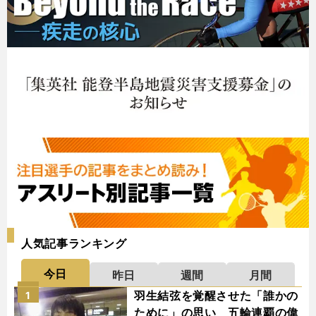
人気記事ランキング
今日
昨日
週間
月間
羽生結弦を覚醒させた「誰かの
1
ために」の思い 五輪連覇の偉