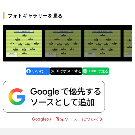
フォトギャラリーを見る
いいね
Xでポストする
LINEで送る
line
faceboo
x
k
Googleの「優先ソース」について