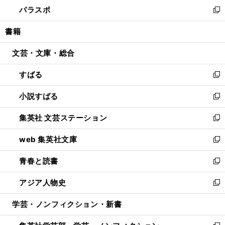
ウ
し
パラスポ
で
ド
ィ
い
新
開
ウ
ン
ウ
し
書籍
く
で
ド
ィ
い
開
ウ
ン
ウ
文芸・文庫・総合
く
で
ド
ィ
開
ウ
ン
すばる
く
で
ド
新
開
ウ
し
小説すばる
く
で
い
新
開
ウ
し
集英社 文芸ステーション
く
ィ
い
新
ン
ウ
し
web 集英社文庫
ド
ィ
い
新
ウ
ン
ウ
し
青春と読書
で
ド
ィ
い
新
開
ウ
ン
ウ
し
アジア人物史
く
で
ド
ィ
い
新
開
ウ
ン
ウ
し
学芸・ノンフィクション・新書
く
で
ド
ィ
い
開
ウ
ン
ウ