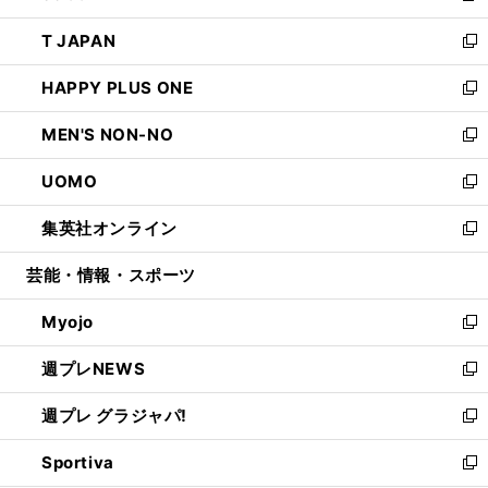
開
ウ
ン
ウ
し
T JAPAN
く
で
ド
ィ
い
新
開
ウ
ン
ウ
し
HAPPY PLUS ONE
く
で
ド
ィ
い
新
開
ウ
ン
ウ
し
MEN'S NON-NO
く
で
ド
ィ
い
新
開
ウ
ン
ウ
し
UOMO
く
で
ド
ィ
い
新
開
ウ
ン
ウ
し
集英社オンライン
く
で
ド
ィ
い
新
開
ウ
ン
ウ
し
芸能・情報・スポーツ
く
で
ド
ィ
い
開
ウ
ン
ウ
Myojo
く
で
ド
ィ
新
開
ウ
ン
し
週プレNEWS
く
で
ド
い
新
開
ウ
ウ
し
週プレ グラジャパ!
く
で
ィ
い
新
開
ン
ウ
し
Sportiva
く
ド
ィ
い
新
ウ
ン