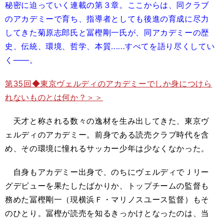
秘密に迫っていく連載の第３章。ここからは、同クラブ
のアカデミーで育ち、指導者としても後進の育成に尽力
してきた菊原志郎氏と冨樫剛一氏が、同アカデミーの歴
史、伝統、環境、哲学、本質......すべてを語り尽くしてい
く――。
第35回◆東京ヴェルディのアカデミーでしか身につけら
れないものとは何か？＞＞
天才と称される数々の逸材を生み出してきた、東京ヴ
ェルディのアカデミー。前身である読売クラブ時代を含
め、その環境に憧れるサッカー少年は少なくなかった。
自身もアカデミー出身で、のちにヴェルディでＪリー
グデビューを果たしたばかりか、トップチームの監督も
務めた冨樫剛一（現横浜Ｆ・マリノスユース監督）もそ
のひとり。冨樫が読売を知るきっかけとなったのは、当