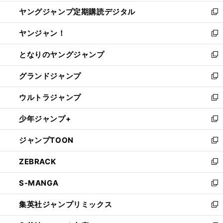
開
ウ
ン
し
ヤングジャンプ定期購読デジタル
く
で
ド
い
新
開
ウ
ウ
し
ヤンジャン！
く
で
ィ
い
新
開
ン
ウ
し
となりのヤングジャンプ
く
ド
ィ
い
新
ウ
ン
ウ
し
グランドジャンプ
で
ド
ィ
い
新
開
ウ
ン
ウ
し
ウルトラジャンプ
く
で
ド
ィ
い
新
開
ウ
ン
ウ
し
少年ジャンプ+
く
で
ド
ィ
い
新
開
ウ
ン
ウ
し
ジャンプTOON
く
で
ド
ィ
い
新
開
ウ
ン
ウ
し
ZEBRACK
く
で
ド
ィ
い
新
開
ウ
ン
ウ
し
S-MANGA
く
で
ド
ィ
い
新
開
ウ
ン
ウ
し
集英社ジャンプリミックス
く
で
ド
ィ
い
新
開
ウ
ン
ウ
し