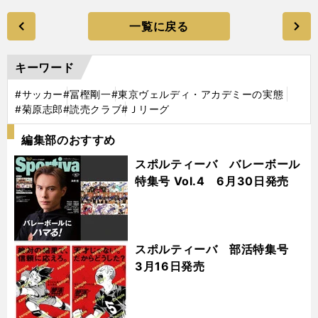
一覧に戻る
キーワード
#サッカー
#冨樫剛一
#東京ヴェルディ・アカデミーの実態
#菊原志郎
#読売クラブ
#Ｊリーグ
編集部のおすすめ
スポルティーバ バレーボール
特集号 Vol.4 6月30日発売
スポルティーバ 部活特集号
3月16日発売