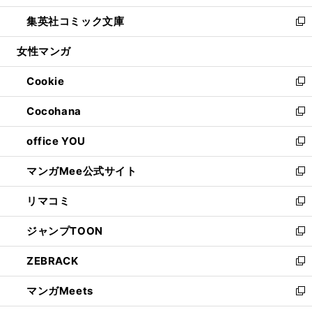
開
ウ
ン
ウ
し
集英社コミック文庫
く
で
ド
ィ
い
新
開
ウ
ン
ウ
し
女性マンガ
く
で
ド
ィ
い
開
ウ
ン
ウ
Cookie
く
で
ド
ィ
新
開
ウ
ン
し
Cocohana
く
で
ド
い
新
開
ウ
ウ
し
office YOU
く
で
ィ
い
新
開
ン
ウ
し
マンガMee公式サイト
く
ド
ィ
い
新
ウ
ン
ウ
し
リマコミ
で
ド
ィ
い
新
開
ウ
ン
ウ
し
ジャンプTOON
く
で
ド
ィ
い
新
開
ウ
ン
ウ
し
ZEBRACK
く
で
ド
ィ
い
新
開
ウ
ン
ウ
し
マンガMeets
く
で
ド
ィ
い
新
開
ウ
ン
ウ
し