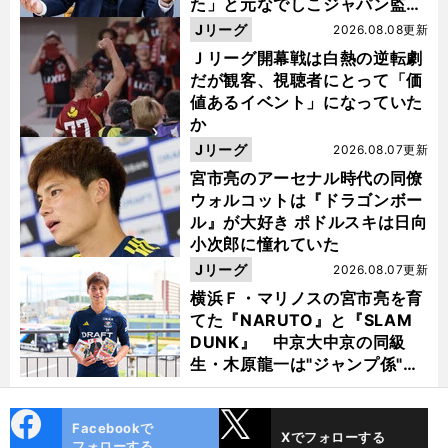
た」と元なでしこジャパン監
督・佐々木則夫
Jリーグ
2026.08.08更新
Ｊリーグ開幕戦は白熱の逆転劇
だが観客、視聴者にとって「価
値あるイベント」になっていた
か
Jリーグ
2026.08.07更新
宮市亮のアーセナル時代の同僚
ウォルコットは『ドラゴンボー
ル』が大好き ポドルスキは日向
小次郎に憧れていた
Jリーグ
2026.08.07更新
横浜Ｆ・マリノスの宮市亮を育
てた『NARUTO』と『SLAM
DUNK』 中京大中京の同級
生・木原龍一は"ジャンプ係"だ
った
cebo
X
Facebookで
Xでフォローする
ok
フォローする