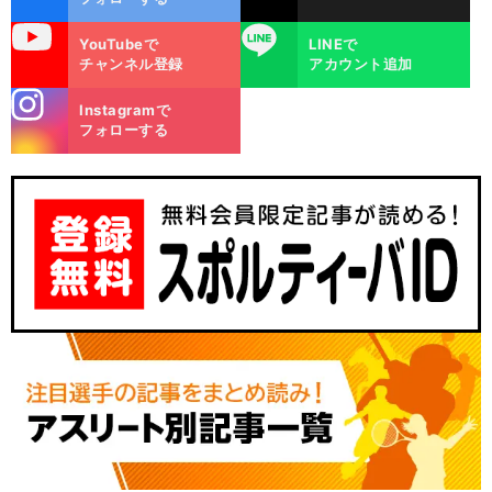
uTube
LINE
YouTubeで
LINEで
チャンネル登録
アカウント追加
stagra
Instagramで
m
フォローする
】
？
セ
【
Ｊ
】
・
リーグ
韓国人GKの先駆者キム
ジンヒョンは今年18年目
セレッソ大阪がJ2降格でも移籍しなかった理由