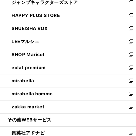
ジャンプキャラクターズストア
く
ィ
い
新
ン
ウ
し
HAPPY PLUS STORE
ド
ィ
い
新
ウ
ン
ウ
し
SHUEISHA VOX
で
ド
ィ
い
新
開
ウ
ン
ウ
し
LEEマルシェ
く
で
ド
ィ
い
新
開
ウ
ン
ウ
し
SHOP Marisol
く
で
ド
ィ
い
新
開
ウ
ン
ウ
し
eclat premium
く
で
ド
ィ
い
新
開
ウ
ン
ウ
し
mirabella
く
で
ド
ィ
い
新
開
ウ
ン
ウ
し
mirabella homme
く
で
ド
ィ
い
新
開
ウ
ン
ウ
し
zakka market
く
で
ド
ィ
い
新
開
ウ
ン
ウ
し
その他WEBサービス
く
で
ド
ィ
い
開
ウ
ン
ウ
集英社アドナビ
く
で
ド
ィ
新