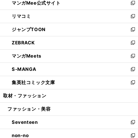
マンガMee公式サイト
く
ド
ィ
い
新
ウ
ン
ウ
し
リマコミ
で
ド
ィ
い
新
開
ウ
ン
ウ
し
ジャンプTOON
く
で
ド
ィ
い
新
開
ウ
ン
ウ
し
ZEBRACK
く
で
ド
ィ
い
新
開
ウ
ン
ウ
し
マンガMeets
く
で
ド
ィ
い
新
開
ウ
ン
ウ
し
S-MANGA
く
で
ド
ィ
い
新
開
ウ
ン
ウ
し
集英社コミック文庫
く
で
ド
ィ
い
新
開
ウ
ン
ウ
し
取材・ファッション
く
で
ド
ィ
い
開
ウ
ン
ウ
ファッション・美容
く
で
ド
ィ
開
ウ
ン
Seventeen
く
で
ド
新
開
ウ
し
non-no
く
で
い
新