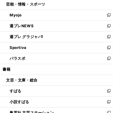
芸能・情報・スポーツ
く
で
ド
ィ
い
開
ウ
ン
ウ
Myojo
く
で
ド
ィ
新
開
ウ
ン
し
週プレNEWS
く
で
ド
い
新
開
ウ
ウ
し
週プレ グラジャパ!
く
で
ィ
い
新
開
ン
ウ
し
Sportiva
く
ド
ィ
い
新
ウ
ン
ウ
し
パラスポ
で
ド
ィ
い
新
開
ウ
ン
ウ
し
書籍
く
で
ド
ィ
い
開
ウ
ン
ウ
文芸・文庫・総合
く
で
ド
ィ
開
ウ
ン
すばる
く
で
ド
新
開
ウ
し
小説すばる
く
で
い
新
開
ウ
し
集英社 文芸ステーション
く