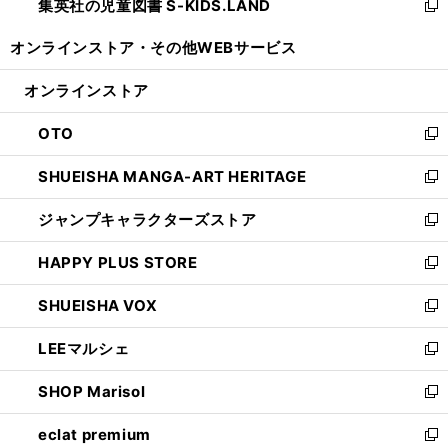
集英社の児童図書 S-KIDS.LAND
く
で
ド
い
新
開
ウ
ウ
し
オンラインストア・
その他WEBサービス
く
で
ィ
い
開
ン
ウ
オンラインストア
く
ド
ィ
ウ
ン
OTO
で
ド
新
開
ウ
し
SHUEISHA MANGA-ART HERITAGE
く
で
い
新
開
ウ
し
ジャンプキャラクターズストア
く
ィ
い
新
ン
ウ
し
HAPPY PLUS STORE
ド
ィ
い
新
ウ
ン
ウ
し
SHUEISHA VOX
で
ド
ィ
い
新
開
ウ
ン
ウ
し
LEEマルシェ
く
で
ド
ィ
い
新
開
ウ
ン
ウ
し
SHOP Marisol
く
で
ド
ィ
い
新
開
ウ
ン
ウ
し
eclat premium
く
で
ド
ィ
い
新