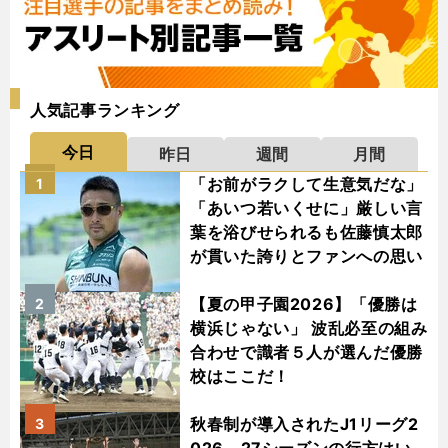
人気記事ランキング
今日
昨日
週間
月間
「お前がラクして生意気だな」
1
「あいつ若いくせに」厳しい言
葉を浴びせられるも佐藤慎太郎
が貫いた誇りとファンへの思い
【夏の甲子園2026】「優勝は
2
横浜じゃない」 波乱必至の組み
合わせで識者５人が選んだ優勝
校はここだ！
秋春制が導入されたJ1リーグ2
3
026－27シーズンの行方はい