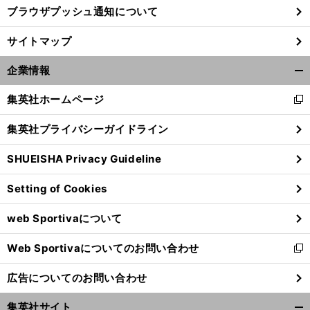
ブラウザプッシュ通知について
サイトマップ
企業情報
開
く/
集英社ホームページ
新
閉
し
じ
集英社プライバシーガイドライン
い
る
ウ
SHUEISHA Privacy Guideline
ィ
ン
Setting of Cookies
ド
ウ
web Sportivaについて
で
開
Web Sportivaについてのお問い合わせ
く
新
し
広告についてのお問い合わせ
い
ウ
集英社サイト
ィ