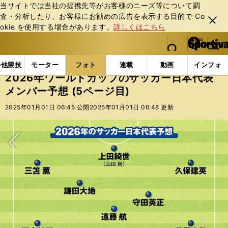
当サイトでは当社の提携先等がお客様のニーズ等について調
査・分析したり、お客様にお勧めの広告を表⽰する⽬的で Co
閉じ
okie を使⽤する場合があります。
詳しくはこちら
る
マイペ
web Sportiva (webスポルティーバ)
検索
メニュ
we
ー
フォトギャラリー
コラムフォト
2026年ワールド
b
ジ
の他競技
モーター
フォト
連載
動画
インフォ
ス
2026年ワールドカップのサッカー日本代表
ポ
メンバー予想 (5ページ目)
ル
テ
2025年01月01日 06:45 公開
2025年01月01日 06:48 更新
ィ
ー
バ
次へ