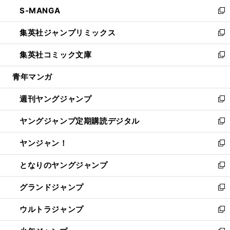
ン
ウ
し
S-MANGA
く
で
ド
ィ
い
新
開
ウ
ン
ウ
し
集英社ジャンプリミックス
く
で
ド
ィ
い
新
開
ウ
ン
ウ
し
集英社コミック文庫
く
で
ド
ィ
い
新
開
ウ
ン
ウ
し
青年マンガ
く
で
ド
ィ
い
開
ウ
ン
ウ
週刊ヤングジャンプ
く
で
ド
ィ
新
開
ウ
ン
し
ヤングジャンプ定期購読デジタル
く
で
ド
い
新
開
ウ
ウ
し
ヤンジャン！
く
で
ィ
い
新
開
ン
ウ
し
となりのヤングジャンプ
く
ド
ィ
い
新
ウ
ン
ウ
し
グランドジャンプ
で
ド
ィ
い
新
開
ウ
ン
ウ
し
ウルトラジャンプ
く
で
ド
ィ
い
新
開
ウ
ン
ウ
し