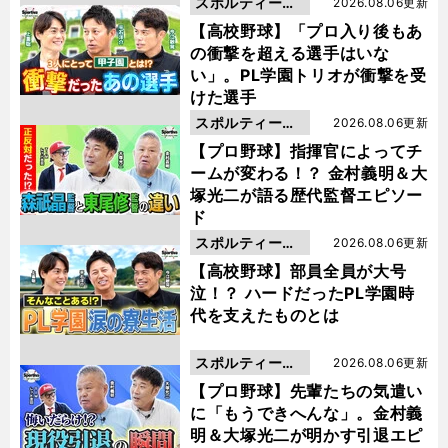
スポルティーバ
2026.08.06更新
動画
【高校野球】「プロ入り後もあ
の衝撃を超える選手はいな
い」。PL学園トリオが衝撃を受
けた選手
スポルティーバ
2026.08.06更新
動画
【プロ野球】指揮官によってチ
ームが変わる！？ 金村義明＆大
塚光二が語る歴代監督エピソー
ド
スポルティーバ
2026.08.06更新
動画
【高校野球】部員全員が大号
泣！？ ハードだったPL学園時
代を支えたものとは
スポルティーバ
2026.08.06更新
動画
【プロ野球】先輩たちの気遣い
に「もうできへんな」。金村義
明＆大塚光二が明かす引退エピ