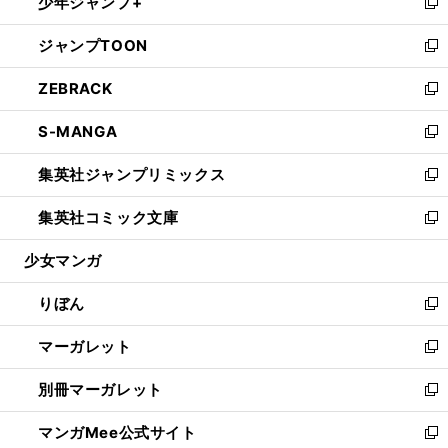
少年ジャンプ+
く
で
ド
ィ
い
新
開
ウ
ン
ウ
し
ジャンプTOON
く
で
ド
ィ
い
新
開
ウ
ン
ウ
し
ZEBRACK
く
で
ド
ィ
い
新
開
ウ
ン
ウ
し
S-MANGA
く
で
ド
ィ
い
新
開
ウ
ン
ウ
し
集英社ジャンプリミックス
く
で
ド
ィ
い
新
開
ウ
ン
ウ
し
集英社コミック文庫
く
で
ド
ィ
い
新
開
ウ
ン
ウ
し
少女マンガ
く
で
ド
ィ
い
開
ウ
ン
ウ
りぼん
く
で
ド
ィ
新
開
ウ
ン
し
マーガレット
く
で
ド
い
新
開
ウ
ウ
し
別冊マーガレット
く
で
ィ
い
新
開
ン
ウ
し
マンガMee公式サイト
く
ド
ィ
い
新