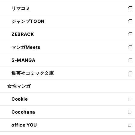
ウ
ン
ウ
し
リマコミ
で
ド
ィ
い
新
開
ウ
ン
ウ
し
ジャンプTOON
く
で
ド
ィ
い
新
開
ウ
ン
ウ
し
ZEBRACK
く
で
ド
ィ
い
新
開
ウ
ン
ウ
し
マンガMeets
く
で
ド
ィ
い
新
開
ウ
ン
ウ
し
S-MANGA
く
で
ド
ィ
い
新
開
ウ
ン
ウ
し
集英社コミック文庫
く
で
ド
ィ
い
新
開
ウ
ン
ウ
し
女性マンガ
く
で
ド
ィ
い
開
ウ
ン
ウ
Cookie
く
で
ド
ィ
新
開
ウ
ン
し
Cocohana
く
で
ド
い
新
開
ウ
ウ
し
office YOU
く
で
ィ
い
新
開
ン
ウ
し