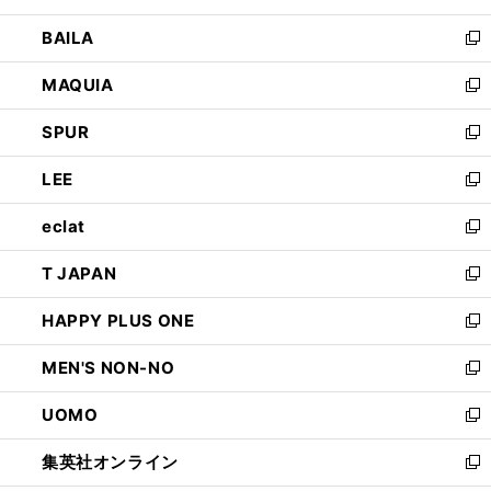
開
ウ
し
BAILA
く
ィ
い
新
ン
ウ
し
MAQUIA
ド
ィ
い
新
ウ
ン
ウ
し
SPUR
で
ド
ィ
い
新
開
ウ
ン
ウ
し
LEE
く
で
ド
ィ
い
新
開
ウ
ン
ウ
し
eclat
く
で
ド
ィ
い
新
開
ウ
ン
ウ
し
T JAPAN
く
で
ド
ィ
い
新
開
ウ
ン
ウ
し
HAPPY PLUS ONE
く
で
ド
ィ
い
新
開
ウ
ン
ウ
し
MEN'S NON-NO
く
で
ド
ィ
い
新
開
ウ
ン
ウ
し
UOMO
く
で
ド
ィ
い
新
開
ウ
ン
ウ
し
集英社オンライン
く
で
ド
ィ
い
新
開
ウ
ン
ウ
し