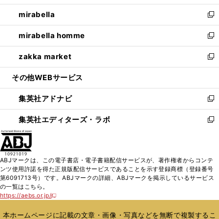
開
ウ
ン
ウ
し
mirabella
く
で
ド
ィ
い
新
開
ウ
ン
ウ
し
mirabella homme
く
で
ド
ィ
い
新
開
ウ
ン
ウ
し
zakka market
く
で
ド
ィ
い
新
開
ウ
ン
ウ
し
その他WEBサービス
く
で
ド
ィ
い
開
ウ
ン
ウ
集英社アドナビ
く
で
ド
ィ
新
開
ウ
ン
し
集英社エディターズ・ラボ
く
で
ド
い
新
開
ウ
ウ
し
く
で
ィ
い
開
ン
ウ
ABJマークは、この電子書店・電子書籍配信サービスが、著作権者からコンテ
く
ド
ィ
ンツ使用許諾を得た正規版配信サービスであることを示す登録商標（登録番号
ウ
ン
第6091713号）です。ABJマークの詳細、ABJマークを掲示しているサービス
で
ド
の一覧はこちら。
開
ウ
https://aebs.or.jp/
新
く
で
し
い
開
本ホームページに記載の文章・画像・写真などを無断で複製するこ