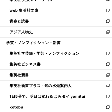
ィ
い
新
ン
ウ
し
web 集英社文庫
ド
ィ
い
新
ウ
ン
ウ
し
青春と読書
で
ド
ィ
い
新
開
ウ
ン
ウ
し
アジア人物史
く
で
ド
ィ
い
新
開
ウ
ン
ウ
し
学芸・ノンフィクション・新書
く
で
ド
ィ
い
開
ウ
ン
ウ
集英社学芸部 - 学芸・ノンフィクション
く
で
ド
ィ
新
開
ウ
ン
し
集英社ビジネス書
く
で
ド
い
新
開
ウ
ウ
し
集英社新書
く
で
ィ
い
新
開
ン
ウ
し
集英社新書プラス - 知の水先案内人
く
ド
ィ
い
新
ウ
ン
ウ
し
1日5分で、明日は変わる よみタイ yomitai
で
ド
ィ
い
新
開
ウ
ン
ウ
し
kotoba
く
で
ド
ィ
い
新