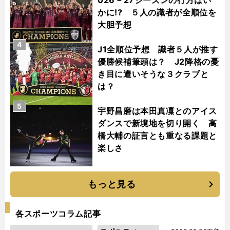
かに!? ５人の識者が全順位を
大胆予想
4
J1全順位予想 識者５人が推す
優勝候補筆頭は？ J2降格の憂
き目に遭いそうな３クラブと
は？
5
宇野昌磨は本田真凜とのアイス
ダンスで新境地を切り開く 高
橋大輔の証言とも重なる課題と
楽しさ
もっと見る
各スポーツコラム記事