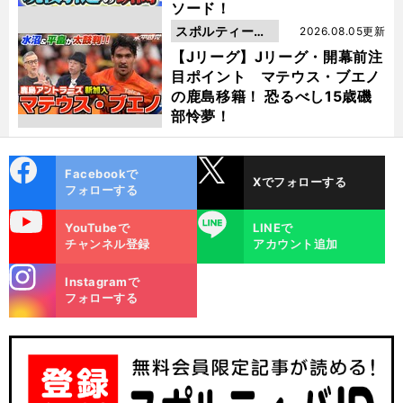
ソード！
スポルティーバ
2026.08.05更新
動画
【Jリーグ】Jリーグ・開幕前注
目ポイント マテウス・ブエノ
の鹿島移籍！ 恐るべし15歳磯
部怜夢！
cebo
X
Facebookで
Xでフォローする
ok
フォローする
uTube
LINE
YouTubeで
LINEで
チャンネル登録
アカウント追加
stagra
Instagramで
m
フォローする