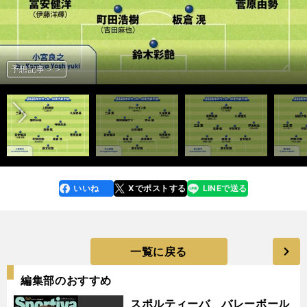
前へ
予想記事＞＞
予想記事＞＞
予想記事＞＞
予想記事＞＞
予想記事＞＞
予想記事＞＞
いいね
Xでポストする
LINEで送る
line
faceboo
x
k
一覧に戻る
編集部のおすすめ
スポルティーバ バレーボール