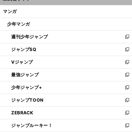
開
ン
く/
マンガ
ド
閉
ウ
じ
少年マンガ
で
る
開
週刊少年ジャンプ
く
新
し
ジャンプSQ
い
新
ウ
し
Vジャンプ
ィ
い
新
ン
ウ
し
最強ジャンプ
ド
ィ
い
新
ウ
ン
ウ
し
少年ジャンプ+
で
ド
ィ
い
新
開
ウ
ン
ウ
し
ジャンプTOON
く
で
ド
ィ
い
新
開
ウ
ン
ウ
し
ZEBRACK
く
で
ド
ィ
い
新
開
ウ
ン
ウ
し
ジャンプルーキー！
く
で
ド
ィ
い
新
開
ウ