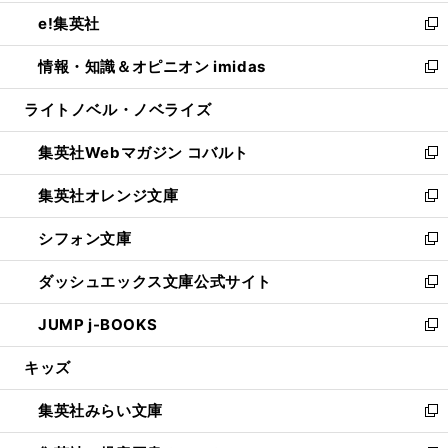
開
ウ
ン
ウ
し
e!集英社
く
で
ド
ィ
い
新
開
ウ
ン
ウ
し
情報・知識＆オピニオン imidas
く
で
ド
ィ
い
新
開
ウ
ン
ウ
し
ライトノベル・ノベライズ
く
で
ド
ィ
い
開
ウ
ン
ウ
集英社Webマガジン コバルト
く
で
ド
ィ
新
開
ウ
ン
し
集英社オレンジ文庫
く
で
ド
い
新
開
ウ
ウ
し
シフォン文庫
く
で
ィ
い
新
開
ン
ウ
し
ダッシュエックス文庫公式サイト
く
ド
ィ
い
新
ウ
ン
ウ
し
JUMP j-BOOKS
で
ド
ィ
い
新
開
ウ
ン
ウ
し
キッズ
く
で
ド
ィ
い
開
ウ
ン
ウ
集英社みらい文庫
く
で
ド
ィ
新
開
ウ
ン
し